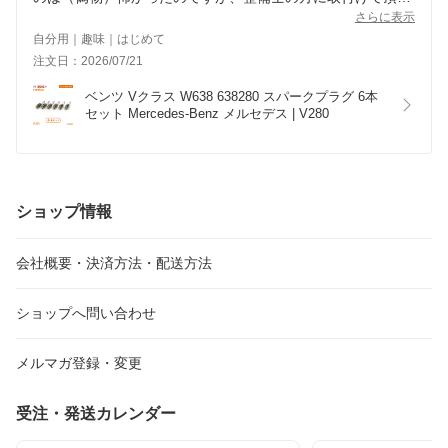
き、エンジン音等、確認してもらい車検も終了しました。エ
さらに表示
ンジンも軽く吹き上がり、とても爽やかです。今度は、予備
自分用｜趣味｜はじめて
で購入します。
注文日：2026/07/21
ベンツ Vクラス W638 638280 スパークプラグ 6本
セット Mercedes-Benz メルセデス | V280
ショップ情報
会社概要・決済方法・配送方法
ショップへ問い合わせ
メルマガ登録・変更
受注・発送カレンダー