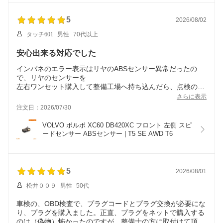
5
2026/08/02
タッチ601
男性
70代以上
安心出来る対応でした
インパネのエラー表示はリヤのABSセンサー異常だったの
で、リヤのセンサーを
左右ワンセット購入して整備工場へ持ち込んだら、点検の結
果フロント右のセンサーが
さらに表示
故障と判定されたので急遽フロント左右セットを追加で注文
注文日：2026/07/30
しました。
注文時に急いでいたため、整備工場からiPhoneで注文を掛け
VOLVO ボルボ XC60 DB420XC フロント 左側 スピ
ましたが、
ードセンサー ABSセンサー | T5 SE AWD T6
車体番号などのデータが入力されていなかったようで家に戻
ってから追加でデータを
送りました。その結果フロント左のセンサーは追加料金が発
生する部品が必要と判定
5
2026/08/01
され、最初の発送を保留して翌日適応品を発送して頂きまし
た。まだ取り付けては
松井００９
男性
50代
いませんが、安心出来る対応をして頂き感謝です。大概の整
備工場は部品は定価で
車検の、OBD検査で、プラグコードとプラグ交換が必要にな
請求されますので、こちらのショップのように廉価で入手出
り、プラグを購入ました。正直、プラグをネットで購入する
のは（偽物）怖かったのですが、整備士の方に取付けて頂