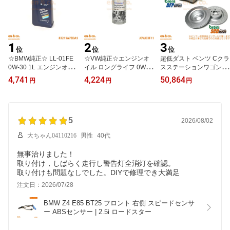
1
2
3
位
位
位
☆BMW純正☆ LL-01FE
☆VW純正☆エンジンオ
超低ダスト ベンツ Cクラ
0W-30 1L エンジンオイ
イル ロングライフ 0W-3
スステーションワゴン W
ル ロングライフ TWIN P
0 1L フォルクスワーゲン
205 205242 フロント ブ
4,741
4,224
50,864
円
円
円
OWER TURBO BMW/MI
Volkswagen フォルクス
レーキパッド センサー
NI共通 ☆送料無料☆ 当
ワーゲン
ローター 左右セット Mer
日発送可能
cedes-Benz メルセデス |
C200
5
2026/08/02
大ちゃん04110216
男性
40代
無事治りました！
取り付け，しばらく走行し警告灯全消灯を確認。
取り付けも問題なしでした。DIYで修理でき大満足
注文日：2026/07/28
BMW Z4 E85 BT25 フロント 右側 スピードセンサ
ー ABSセンサー | 2.5i ロードスター