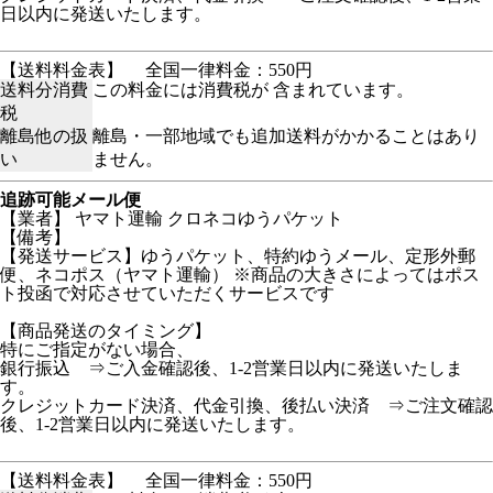
日以内に発送いたします。
【送料料金表】
全国一律料金：550円
送料分消費
この料金には消費税が 含まれています。
税
離島他の扱
離島・一部地域でも追加送料がかかることはあり
い
ません。
追跡可能メール便
【業者】 ヤマト運輸 クロネコゆうパケット
【備考】
【発送サービス】ゆうパケット、特約ゆうメール、定形外郵
便、ネコポス（ヤマト運輸） ※商品の大きさによってはポス
ト投函で対応させていただくサービスです
【商品発送のタイミング】
特にご指定がない場合、
銀行振込 ⇒ご入金確認後、1-2営業日以内に発送いたしま
す。
クレジットカード決済、代金引換、後払い決済 ⇒ご注文確認
後、1-2営業日以内に発送いたします。
【送料料金表】
全国一律料金：550円