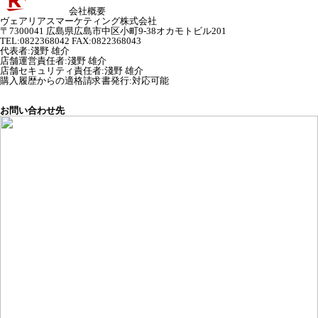
会社概要
ヴェアリアスマーケティング株式会社
〒7300041 広島県広島市中区小町9-38オカモトビル201
TEL:0822368042 FAX:0822368043
代表者
:
淺野 雄介
店舗運営責任者
:
淺野 雄介
店舗セキュリティ責任者
:
淺野 雄介
購入履歴からの適格請求書発行:対応可能
お問い合わせ先