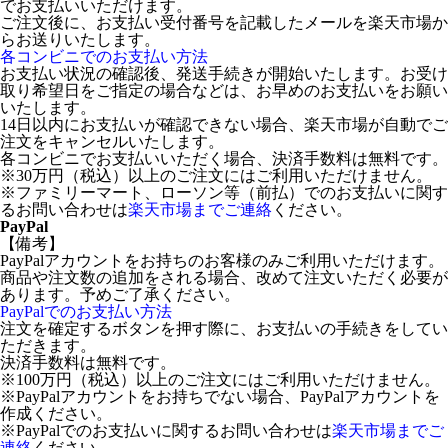
でお支払いいただけます。
ご注文後に、お支払い受付番号を記載したメールを楽天市場か
らお送りいたします。
各コンビニでのお支払い方法
お支払い状況の確認後、発送手続きが開始いたします。お受け
取り希望日をご指定の場合などは、お早めのお支払いをお願い
いたします。
14日以内にお支払いが確認できない場合、楽天市場が自動でご
注文をキャンセルいたします。
各コンビニでお支払いいただく場合、決済手数料は無料です。
※30万円（税込）以上のご注文にはご利用いただけません。
※ファミリーマート、ローソン等（前払）でのお支払いに関す
るお問い合わせは
楽天市場までご連絡
ください。
PayPal
【備考】
PayPalアカウントをお持ちのお客様のみご利用いただけます。
商品や注文数の追加をされる場合、改めて注文いただく必要が
あります。予めご了承ください。
PayPalでのお支払い方法
注文を確定するボタンを押す際に、お支払いの手続きをしてい
ただきます。
決済手数料は無料です。
※100万円（税込）以上のご注文にはご利用いただけません。
※PayPalアカウントをお持ちでない場合、PayPalアカウントを
作成ください。
※PayPalでのお支払いに関するお問い合わせは
楽天市場までご
連絡
ください。