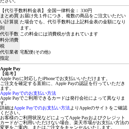
ださい。
【代引手数料料金表】 全国一律料金： 330円
まとめ買
お届け先１件につき、複数の商品をご注文いただい
い計算規
た場合でも、代引手数料は上記料金表の金額になり
則
ます。
代引手数
この料金には消費税が含まれています
料分消費
税
代引業者
宅配便(その他)
指定
Apple Pay
【備考】
Apple Payに対応したiPhoneでお支払いいただけます。
ご注文を確定する直前に、Apple Payの認証を行っていただき
ます。
Apple Payでのお支払い方法
Apple Payでご利用できるカードは発行会社によって異なりま
す。
詳細は
Apple Payでのお支払い方法
よりAppleのサイトをご確認
ください。
お客様のご利用状況などによってApple Payおよびクレジット
カードがご利用いただけない場合、楽天市場がお支払い方法の
変更をご案内、またはご注文をキャンセルいたします。