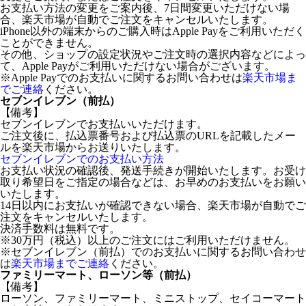
お支払い方法の変更をご案内後、7日間変更いただけない場
合、楽天市場が自動でご注文をキャンセルいたします。
iPhone以外の端末からのご購入時はApple Payをご利用いただく
ことができません。
その他、ショップの設定状況やご注文時の選択内容などによっ
て、Apple Payがご利用いただけない場合がございます。
※Apple Payでのお支払いに関するお問い合わせは
楽天市場ま
でご連絡
ください。
セブンイレブン（前払）
【備考】
セブンイレブンでお支払いいただけます。
ご注文後に、払込票番号および払込票のURLを記載したメー
ルを楽天市場からお送りいたします。
セブンイレブンでのお支払い方法
お支払い状況の確認後、発送手続きが開始いたします。お受け
取り希望日をご指定の場合などは、お早めのお支払いをお願い
いたします。
14日以内にお支払いが確認できない場合、楽天市場が自動でご
注文をキャンセルいたします。
決済手数料は無料です。
※30万円（税込）以上のご注文にはご利用いただけません。
※セブンイレブン（前払）でのお支払いに関するお問い合わせ
は
楽天市場までご連絡
ください。
ファミリーマート、ローソン等（前払）
【備考】
ローソン、ファミリーマート、ミニストップ、セイコーマート