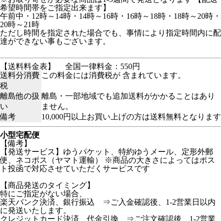
希望時間帯をご指定出来ます】
午前中・12時～14時・14時～16時・16時～18時・18時～20時・
20時～21時
ただし時間を指定された場合でも、事情により指定時間内に配
達ができない事もございます。
【送料料金表】
全国一律料金：550円
送料分消費
この料金には消費税が 含まれています。
税
離島他の扱
離島・一部地域でも追加送料がかかることはあり
い
ません。
備考
10,000円以上お買い上げの方は送料無料となります
小型宅配便
【備考】
【発送サービス】ゆうパケット、特約ゆうメール、定形外郵
便、ネコポス（ヤマト運輸） ※商品の大きさによってはポス
ト投函で対応させていただくサービスです
【商品発送のタイミング】
特にご指定がない場合、
楽天バンク決済、銀行振込 ⇒ご入金確認後、1-2営業日以内
に発送いたします。
クレジットカード決済、代金引換 ⇒ご注文確認後、1-2営業