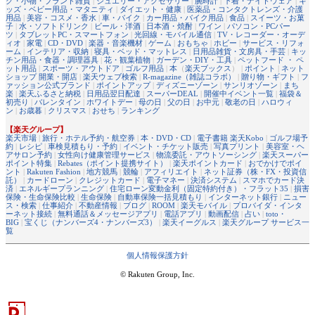
グ・小物・ブランド雑貨
|
ジュエリー・アクセサリー
|
腕時計
|
下着・ナイトウェア
|
キ
ッズ・ベビー用品・マタニティ
|
ダイエット・健康
|
医薬品・コンタクトレンズ・介護
用品
|
美容・コスメ・香水
|
車・バイク
|
カー用品・バイク用品
|
食品
|
スイーツ・お菓
子
|
水・ソフトドリンク
|
ビール・洋酒
|
日本酒・焼酎
|
ワイン
|
パソコン・PCパー
ツ
|
タブレットPC・スマートフォン
|
光回線・モバイル通信
|
TV・レコーダー・オーデ
ィオ
|
家電
|
CD・DVD
|
楽器・音楽機材
|
ゲーム
|
おもちゃ
|
ホビー
|
サービス・リフォ
ーム
|
インテリア・収納
|
寝具・ベッド・マットレス
|
日用品雑貨・文房具・手芸
|
キッ
チン用品・食器・調理器具
|
花・観葉植物
|
ガーデン・DIY・工具
|
ペットフード ・ ペ
ット用品
|
スポーツ・アウトドア
|
ゴルフ用品
|
本
（
楽天ブックス
） |
ポイント
|
ネット
ショップ 開業・開店
|
楽天ウェブ検索
|
R-magazine（雑誌コラボ）
|
贈り物・ギフト
|
フ
ァッション公式ブランド
|
ポイントアップ
|
ディズニーゾーン
|
サンリオゾーン
|
まち
楽
|
楽天ふるさと納税
|
日用品翌日配達
|
スーパーDEAL
|
開催中イベント一覧
|
福袋＆
初売り
|
バレンタイン
|
ホワイトデー
|
母の日
|
父の日
|
お中元
|
敬老の日
|
ハロウィ
ン
|
お歳暮
|
クリスマス
|
おせち
|
ランキング
【楽天グループ】
楽天市場
|
旅行・ホテル予約・航空券
|
本・DVD・CD
|
電子書籍 楽天Kobo
|
ゴルフ場予
約
|
レシピ
|
車検見積もり・予約
|
イベント・チケット販売
|
写真プリント
|
美容室・ヘ
アサロン予約
|
女性向け健康管理サービス
|
物流委託・アウトソーシング
|
楽天スーパー
ポイント特集
|
Rebates（ポイント提携サイト）
|
楽天ポイントカード
|
おでかけでポイ
ント
|
Rakuten Fashion
|
地方競馬
|
競輪
|
アフィリエイト
|
ネット証券（株・FX・投資信
託）
|
カードローン
|
クレジットカード
|
電子マネー
|
決済システム
|
スマホでカード決
済
|
エネルギープランニング
|
住宅ローン変動金利（固定特約付き）・フラット35
|
損害
保険・生命保険比較
|
生命保険
|
自動車保険一括見積もり
|
インターネット銀行
|
ニュー
ス・検索
|
仕事紹介
|
不動産情報
|
ブログ
|
ROOM
|
楽天モバイル
|
プロバイダ・インタ
ーネット接続
|
無料通話＆メッセージアプリ
|
電話アプリ
|
動画配信
|
占い
|
toto・
BIG
|
宝くじ（ナンバーズ4・ナンバーズ3）
|
楽天イーグルス
|
楽天グループ サービス一
覧
個人情報保護方針
© Rakuten Group, Inc.