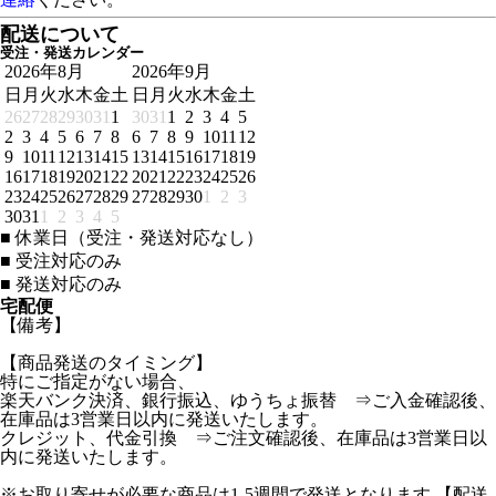
配送について
受注・発送カレンダー
2026年8月
2026年9月
日
月
火
水
木
金
土
日
月
火
水
木
金
土
26
27
28
29
30
31
1
30
31
1
2
3
4
5
2
3
4
5
6
7
8
6
7
8
9
10
11
12
9
10
11
12
13
14
15
13
14
15
16
17
18
19
16
17
18
19
20
21
22
20
21
22
23
24
25
26
23
24
25
26
27
28
29
27
28
29
30
1
2
3
30
31
1
2
3
4
5
■
休業日（受注・発送対応なし）
■
受注対応のみ
■
発送対応のみ
宅配便
【備考】
【商品発送のタイミング】
特にご指定がない場合、
楽天バンク決済、銀行振込、ゆうちょ振替 ⇒ご入金確認後、
在庫品は3営業日以内に発送いたします。
クレジット、代金引換 ⇒ご注文確認後、在庫品は3営業日以
内に発送いたします。
※お取り寄せが必要な商品は1-5週間で発送となります 【配送