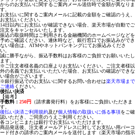
からのお支払いに関するご案内メール送信時で金額が異なりま
す。
お支払いに関するご案内メールに記載の金額をご確認のうえ、
お支払いください。
14日以内にお支払いが確認できない場合、楽天市場が自動でご
注文をキャンセルいたします。
振込の取扱時間はご利用される金融機関のホームページなどを
予めご確認ください。連休時など、銀行窓口でお振込みができ
ない場合は、ATMやネットバンキングにてお振込みくださ
い。
誠に勝手ながら、振込手数料はお客様のご負担でお願いいたし
ます。
※ご注文者様名義の口座よりお支払いください。ご注文者様以
外の名義でお支払いいただいた場合、お支払いの確認ができな
い場合がございます。
※銀行振込でのお支払いに関するお問い合わせは
楽天市場まで
ご連絡
ください。
後払い決済
【備考】
手数料：
250円
（請求書発行料）をお客様にご負担いただきま
す。
後払い決済ご利用規約
及び
個人情報の取扱いに係る事項
をご確
認いただき、ご同意のうえご利用ください。
各コンビニまたは銀行でお支払いいただけます。
商品発送後、注文者メールアドレスに対してお支払い用バーコ
ード付きの請求のご案内メールを送付します（楽天市場の指示