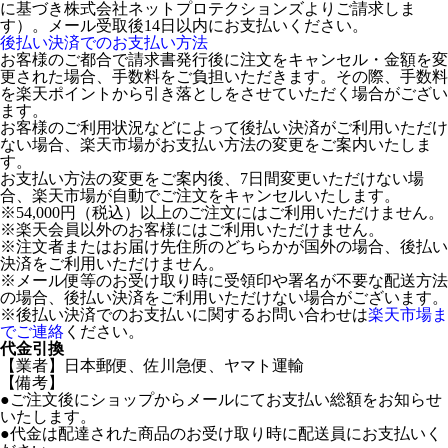
に基づき株式会社ネットプロテクションズよりご請求しま
す）。メール受取後14日以内にお支払いください。
後払い決済でのお支払い方法
お客様のご都合で請求書発行後に注文をキャンセル・金額を変
更された場合、手数料をご負担いただきます。その際、手数料
を楽天ポイントから引き落としをさせていただく場合がござい
ます。
お客様のご利用状況などによって後払い決済がご利用いただけ
ない場合、楽天市場がお支払い方法の変更をご案内いたしま
す。
お支払い方法の変更をご案内後、7日間変更いただけない場
合、楽天市場が自動でご注文をキャンセルいたします。
※54,000円（税込）以上のご注文にはご利用いただけません。
※楽天会員以外のお客様にはご利用いただけません。
※注文者またはお届け先住所のどちらかが国外の場合、後払い
決済をご利用いただけません。
※メール便等のお受け取り時に受領印や署名が不要な配送方法
の場合、後払い決済をご利用いただけない場合がございます。
※後払い決済でのお支払いに関するお問い合わせは
楽天市場ま
でご連絡
ください。
代金引換
【業者】日本郵便、佐川急便、ヤマト運輸
【備考】
●ご注文後にショップからメールにてお支払い総額をお知らせ
いたします。
●代金は配達された商品のお受け取り時に配送員にお支払いく