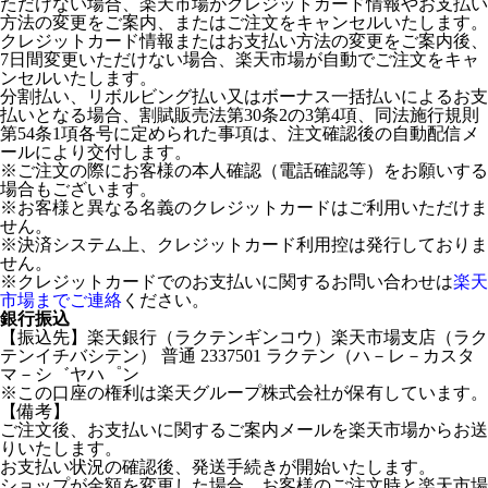
ただけない場合、楽天市場がクレジットカード情報やお支払い
方法の変更をご案内、またはご注文をキャンセルいたします。
クレジットカード情報またはお支払い方法の変更をご案内後、
7日間変更いただけない場合、楽天市場が自動でご注文をキャ
ンセルいたします。
分割払い、リボルビング払い又はボーナス一括払いによるお支
払いとなる場合、割賦販売法第30条2の3第4項、同法施行規則
第54条1項各号に定められた事項は、注文確認後の自動配信メ
ールにより交付します。
※ご注文の際にお客様の本人確認（電話確認等）をお願いする
場合もございます。
※お客様と異なる名義のクレジットカードはご利用いただけま
せん。
※決済システム上、クレジットカード利用控は発行しておりま
せん。
※クレジットカードでのお支払いに関するお問い合わせは
楽天
市場までご連絡
ください。
銀行振込
【振込先】楽天銀行（ラクテンギンコウ）楽天市場支店（ラク
テンイチバシテン） 普通 2337501 ラクテン（ハ－レ－カスタ
マ－シ゛ヤハ゜ン
※この口座の権利は楽天グループ株式会社が保有しています。
【備考】
ご注文後、お支払いに関するご案内メールを楽天市場からお送
りいたします。
お支払い状況の確認後、発送手続きが開始いたします。
ショップが金額を変更した場合、お客様のご注文時と楽天市場