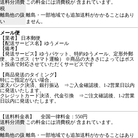
送料分消費
この料金には消費税が 含まれています。
税
離島他の扱
離島・一部地域でも追加送料がかかることはあり
い
ません。
メール便
【業者】 日本郵便
【配送サービス名】ゆうメール
【備考】
【発送サービス】ゆうパケット、特約ゆうメール、定形外郵
便、ネコポス（ヤマト運輸） ※商品の大きさによってはポス
ト投函で対応させていただくサービスです
【商品発送のタイミング】
特にご指定がない場合、
楽天バンク決済、銀行振込 ⇒ご入金確認後、1-2営業日以内
に発送いたします。
クレジットカード決済、代金引換 ⇒ご注文確認後、1-2営業
日以内に発送いたします。
【送料料金表】
全国一律料金：550円
送料分消費
この料金には消費税が 含まれています。
税
離島他の扱
離島・一部地域でも追加送料がかかることはあり