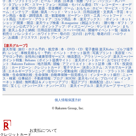
子
|
水・ソフトドリンク
|
ビール・洋酒
|
日本酒・焼酎
|
ワイン
|
パソコン・PCパー
ツ
|
タブレットPC・スマートフォン
|
光回線・モバイル通信
|
TV・レコーダー・オーデ
ィオ
|
家電
|
CD・DVD
|
楽器・音楽機材
|
ゲーム
|
おもちゃ
|
ホビー
|
サービス・リフォ
ーム
|
インテリア・収納
|
寝具・ベッド・マットレス
|
日用品雑貨・文房具・手芸
|
キッ
チン用品・食器・調理器具
|
花・観葉植物
|
ガーデン・DIY・工具
|
ペットフード ・ ペ
ット用品
|
スポーツ・アウトドア
|
ゴルフ用品
|
本
（
楽天ブックス
） |
ポイント
|
ネット
ショップ 開業・開店
|
楽天ウェブ検索
|
R-magazine（雑誌コラボ）
|
贈り物・ギフト
|
フ
ァッション公式ブランド
|
ポイントアップ
|
ディズニーゾーン
|
サンリオゾーン
|
まち
楽
|
楽天ふるさと納税
|
日用品翌日配達
|
スーパーDEAL
|
開催中イベント一覧
|
福袋＆
初売り
|
バレンタイン
|
ホワイトデー
|
母の日
|
父の日
|
お中元
|
敬老の日
|
ハロウィ
ン
|
お歳暮
|
クリスマス
|
おせち
|
ランキング
【楽天グループ】
楽天市場
|
旅行・ホテル予約・航空券
|
本・DVD・CD
|
電子書籍 楽天Kobo
|
ゴルフ場予
約
|
レシピ
|
車検見積もり・予約
|
イベント・チケット販売
|
写真プリント
|
美容室・ヘ
アサロン予約
|
女性向け健康管理サービス
|
物流委託・アウトソーシング
|
楽天スーパー
ポイント特集
|
Rebates（ポイント提携サイト）
|
楽天ポイントカード
|
おでかけでポイ
ント
|
Rakuten Fashion
|
地方競馬
|
競輪
|
アフィリエイト
|
ネット証券（株・FX・投資信
託）
|
カードローン
|
クレジットカード
|
電子マネー
|
決済システム
|
スマホでカード決
済
|
エネルギープランニング
|
住宅ローン変動金利（固定特約付き）・フラット35
|
損害
保険・生命保険比較
|
生命保険
|
自動車保険一括見積もり
|
インターネット銀行
|
ニュー
ス・検索
|
仕事紹介
|
不動産情報
|
ブログ
|
ROOM
|
楽天モバイル
|
プロバイダ・インタ
ーネット接続
|
無料通話＆メッセージアプリ
|
電話アプリ
|
動画配信
|
占い
|
toto・
BIG
|
宝くじ（ナンバーズ4・ナンバーズ3）
|
楽天イーグルス
|
楽天グループ サービス一
覧
個人情報保護方針
© Rakuten Group, Inc.
お支払について
クレジットカード