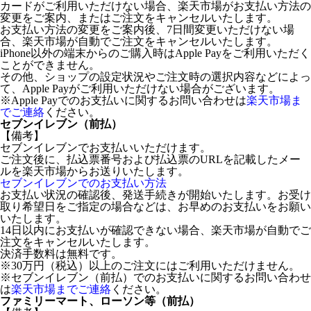
カードがご利用いただけない場合、楽天市場がお支払い方法の
変更をご案内、またはご注文をキャンセルいたします。
お支払い方法の変更をご案内後、7日間変更いただけない場
合、楽天市場が自動でご注文をキャンセルいたします。
iPhone以外の端末からのご購入時はApple Payをご利用いただく
ことができません。
その他、ショップの設定状況やご注文時の選択内容などによっ
て、Apple Payがご利用いただけない場合がございます。
※Apple Payでのお支払いに関するお問い合わせは
楽天市場ま
でご連絡
ください。
セブンイレブン（前払）
【備考】
セブンイレブンでお支払いいただけます。
ご注文後に、払込票番号および払込票のURLを記載したメー
ルを楽天市場からお送りいたします。
セブンイレブンでのお支払い方法
お支払い状況の確認後、発送手続きが開始いたします。お受け
取り希望日をご指定の場合などは、お早めのお支払いをお願い
いたします。
14日以内にお支払いが確認できない場合、楽天市場が自動でご
注文をキャンセルいたします。
決済手数料は無料です。
※30万円（税込）以上のご注文にはご利用いただけません。
※セブンイレブン（前払）でのお支払いに関するお問い合わせ
は
楽天市場までご連絡
ください。
ファミリーマート、ローソン等（前払）