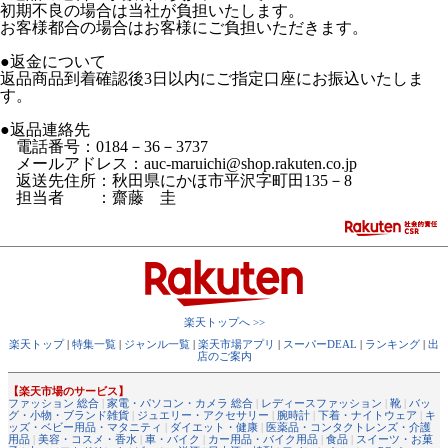
初期不良の場合は当社が負担いたします。
お客様都合の場合はお客様にご負担いただきます。
●返金について
返品商品到着確認後3日以内にご指定口座にお振込いたしま
す。
●返品連絡先
電話番号：0184－36－3737
メールアドレス：auc-maruichi@shop.rakuten.co.jp
返送先住所：秋田県にかほ市平沢字町田135－8
担当者 ：齋藤 圭
楽天トップへ >>
楽天トップ
|
特集一覧
|
ジャンル一覧
|
楽天市場アプリ
|
スーパーDEAL
|
ランキング
|
出
店のご案内
【楽天市場のサービス】
ファッション 総合
|
家電・パソコン・カメラ 総合
|
レディースファッション
|
靴
|
バッ
グ・小物・ブランド雑貨
|
ジュエリー・アクセサリー
|
腕時計
|
下着・ナイトウェア
|
キ
ッズ・ベビー用品・マタニティ
|
ダイエット・健康
|
医薬品・コンタクトレンズ・介護
用品
|
美容・コスメ・香水
|
車・バイク
|
カー用品・バイク用品
|
食品
|
スイーツ・お菓