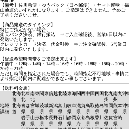
宅配便
【備考】佐川急便・ゆうパック（日本郵便）・ヤマト運輸・福
山通運のいずれかになります 、ご指定はできません。予めご
了承くださいませ。
【商品発送のタイミング】
特にご指定がない場合、
楽天バンク決済、銀行振込 ⇒ご入金確認後、営業6日以内に
発送いたします。
クレジットカード決済、代金引換 ⇒ご注文確認後、5営業日
以内に発送いたします。
【配送希望時間帯をご指定出来ます】
午前中・12時～14時・14時～16時・16時～18時・18時～20時・
20時～21時
ただし時間を指定された場合でも、時間指定不可地域・事情に
より指定時間内に配達ができない事もございます。
【送料料金表】
北海
北東
南東
関東
信越
北陸
東海
関西
中国
四国
北九
南九
沖
道
北
北
州
州
地域
北海
青森
宮城
茨城
新潟
富山
岐阜
滋賀
鳥取
徳島
福岡
熊本
沖
詳細
道
県
県
県
県
県
県
県
県
県
県
県
岩手
山形
栃木
長野
石川
静岡
京都
島根
香川
佐賀
宮崎
県
県
県
県
県
県
府
県
県
県
県