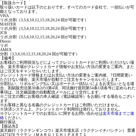
【取扱カード】
取り扱いカードは以下のとおりです。すべてのカード会社で、一括払いが可
能となっております。
VISA
リボ,分割（3,5,6,10,12,15,18,20,24 回が可能です）
MASTER
リボ,分割（3,5,6,10,12,15,18,20,24 回が可能です）
JCB
リボ,分割（3,5,6,10,12,15,18,20,24 回が可能です）
Diners
リボ
AMEX
分割（3,5,6,10,12,15,18,20,24 回が可能です）
【備考】
お客様のご利用状況などによってクレジットカードがご利用いただけない場
合、楽天市場がクレジットカード情報やお支払い方法の変更をご案内、また
はご注文をキャンセルいたします。
クレジットカード情報またはお支払い方法の変更をご案内後、7日間変更い
ただけない場合、楽天市場が自動でご注文をキャンセルいたします。
分割払い、リボルビング払い又はボーナス一括払いによるお支払いとなる場
合、割賦販売法第30条2の3第4項、同法施行規則第54条1項各号に定められた
事項は、注文確認後の自動配信メールにより交付します。
※ご注文の際にお客様の本人確認（電話確認等）をお願いする場合もござい
ます。
※お客様と異なる名義のクレジットカードはご利用いただけません。
※決済システム上、クレジットカード利用控は発行しておりません。
※クレジットカードでのお支払いに関するお問い合わせは
楽天市場までご連
絡
ください。
銀行振込
【振込先】
楽天銀行（ラクテンギンコウ）楽天市場支店（ラクテンイチバシテン） 普通
2477478 ラクテン（ＭＡＲＵＩＣＨＩＰＡＲＴ１