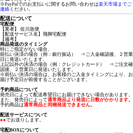
※PayPalでのお支払いに関するお問い合わせは
楽天市場までご
連絡
ください。
配送について
宅配便
【業者】 佐川急便
【配送サービス名】飛脚宅配便
【備考】
商品発送のタイミング
特にご指定がない場合、
前払い決済の場合（例：銀行振込） ⇒ご入金確認後、２営業
日に発送いたします。
上記以外の決済の場合（例：クレジットカード） ⇒ご注文確
認後、２営業日に発送いたします。
※前払い決済の場合は、お客様のご入金タイミングにより、お
届け予定日が前後することがございます。
予約商品について
発売日によって配送希望日にお届けできない場合があります。
また、発売日によって
通常商品より発送に日数がかかります。
予約商品は
通常商品と同梱発送できません。
配送サービスについて
●●
でお送りします。
宅配BOXについて