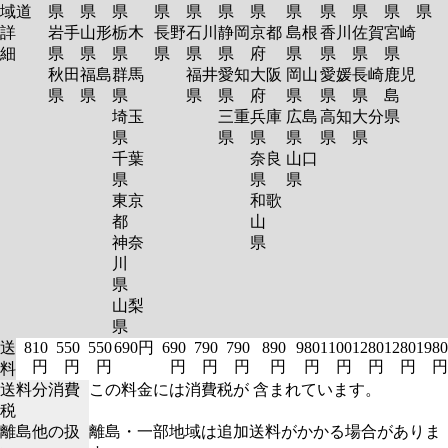
域
道
県
県
県
県
県
県
県
県
県
県
県
県
詳
岩手
山形
栃木
長野
石川
静岡
京都
島根
香川
佐賀
宮崎
細
県
県
県
県
県
県
府
県
県
県
県
秋田
福島
群馬
福井
愛知
大阪
岡山
愛媛
長崎
鹿児
県
県
県
県
県
府
県
県
県
島
埼玉
三重
兵庫
広島
高知
大分
県
県
県
県
県
県
県
千葉
奈良
山口
県
県
県
東京
和歌
都
山
神奈
県
川
県
山梨
県
送
810
550
550
690円
690
790
790
890
980
1100
1280
1280
1980
円
円
円
円
円
円
円
円
円
円
円
円
料
送料分消費
この料金には消費税が 含まれています。
税
離島他の扱
離島・一部地域は追加送料がかかる場合がありま