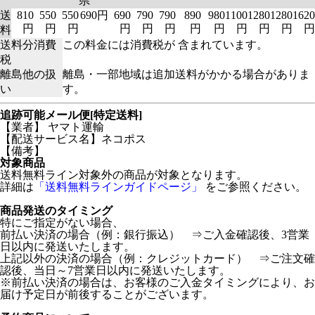
県
送
810
550
550
690円
690
790
790
890
980
1100
1280
1280
1620
円
円
円
円
円
円
円
円
円
円
円
円
料
送料分消費
この料金には消費税が 含まれています。
税
離島他の扱
離島・一部地域は追加送料がかかる場合がありま
い
す。
追跡可能メール便[特定送料]
【業者】 ヤマト運輸
【配送サービス名】ネコポス
【備考】
対象商品
送料無料ライン対象外の商品が対象となります。
詳細は
「送料無料ラインガイドページ」
をご参照ください。
商品発送のタイミング
特にご指定がない場合、
前払い決済の場合（例：銀行振込） ⇒ご入金確認後、3営業
日以内に発送いたします。
上記以外の決済の場合（例：クレジットカード） ⇒ご注文確
認後、当日～7営業日以内に発送いたします。
※前払い決済の場合は、お客様のご入金タイミングにより、お
届け予定日が前後することがございます。