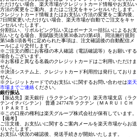
ただけない場合、楽天市場がクレジットカード情報やお支払い
方法の変更をご案内、またはご注文をキャンセルいたします。
クレジットカード情報またはお支払い方法の変更をご案内後、
7日間変更いただけない場合、楽天市場が自動でご注文をキャ
ンセルいたします。
分割払い、リボルビング払い又はボーナス一括払いによるお支
払いとなる場合、割賦販売法第30条2の3第4項、同法施行規則
第54条1項各号に定められた事項は、注文確認後の自動配信メ
ールにより交付します。
※ご注文の際にお客様の本人確認（電話確認等）をお願いする
場合もございます。
※お客様と異なる名義のクレジットカードはご利用いただけま
せん。
※決済システム上、クレジットカード利用控は発行しておりま
せん。
※クレジットカードでのお支払いに関するお問い合わせは
楽天
市場までご連絡
ください。
銀行振込
【振込先】楽天銀行（ラクテンギンコウ）楽天市場支店（ラク
テンイチバシテン） 普通 2477478 ラクテン（ＭＡＲＵＩＣＨ
ＩＰＡＲＴ１
※この口座の権利は楽天グループ株式会社が保有しています。
【備考】
ご注文後、お支払いに関するご案内メールを楽天市場からお送
りいたします。
お支払い状況の確認後、発送手続きが開始いたします。