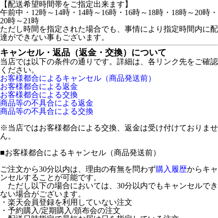
【配送希望時間帯をご指定出来ます】
午前中・12時～14時・14時～16時・16時～18時・18時～20時・
20時～21時
ただし時間を指定された場合でも、事情により指定時間内に配
達ができない事もございます。
キャンセル・返品（返金・交換）について
当店では以下の条件の通りです。詳細は、各リンク先をご確認
ください。
お客様都合によるキャンセル（商品発送前）
お客様都合による返金
お客様都合による交換
商品等の不具合による返金
商品等の不具合による交換
※当店ではお客様都合による交換、返金は受け付けておりませ
ん。
■
お客様都合によるキャンセル（商品発送前）
ご注文から30分以内は、理由の有無を問わず
購入履歴
からキャ
ンセルすることが可能です。
ただし以下の場合においては、30分以内でもキャンセルでき
ない場合がございます。
・楽天会員登録を利用していない注文
・予約購入/定期購入/頒布会の注文