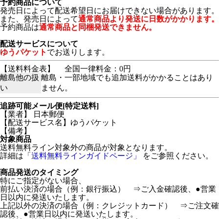
予約商品について
発売日によって配送希望日にお届けできない場合があります。
また、発売日によって
通常商品より発送に日数がかかります。
予約商品は
通常商品と同梱発送できません。
配送サービスについて
ゆうパケット
でお送りします。
【送料料金表】
全国一律料金：0円
離島他の扱
離島・一部地域でも追加送料がかかることはあり
い
ません。
追跡可能メール便[特定送料]
【業者】 日本郵便
【配送サービス名】ゆうパケット
【備考】
対象商品
送料無料ライン対象外の商品が対象となります。
詳細は
「送料無料ラインガイドページ」
をご参照ください。
商品発送のタイミング
特にご指定がない場合、
前払い決済の場合（例：銀行振込） ⇒ご入金確認後、●営業
日以内に発送いたします。
上記以外の決済の場合（例：クレジットカード） ⇒ご注文確
認後、●営業日以内に発送いたします。