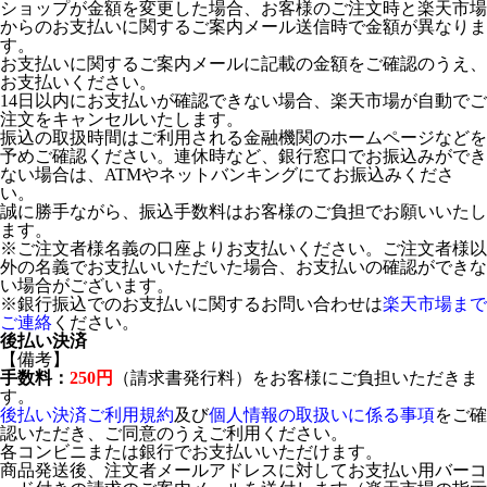
ショップが金額を変更した場合、お客様のご注文時と楽天市場
からのお支払いに関するご案内メール送信時で金額が異なりま
す。
お支払いに関するご案内メールに記載の金額をご確認のうえ、
お支払いください。
14日以内にお支払いが確認できない場合、楽天市場が自動でご
注文をキャンセルいたします。
振込の取扱時間はご利用される金融機関のホームページなどを
予めご確認ください。連休時など、銀行窓口でお振込みができ
ない場合は、ATMやネットバンキングにてお振込みくださ
い。
誠に勝手ながら、振込手数料はお客様のご負担でお願いいたし
ます。
※ご注文者様名義の口座よりお支払いください。ご注文者様以
外の名義でお支払いいただいた場合、お支払いの確認ができな
い場合がございます。
※銀行振込でのお支払いに関するお問い合わせは
楽天市場まで
ご連絡
ください。
後払い決済
【備考】
手数料：
250円
（請求書発行料）をお客様にご負担いただきま
す。
後払い決済ご利用規約
及び
個人情報の取扱いに係る事項
をご確
認いただき、ご同意のうえご利用ください。
各コンビニまたは銀行でお支払いいただけます。
商品発送後、注文者メールアドレスに対してお支払い用バーコ