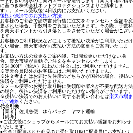
ード付きの請求のご案内メールを送付します（楽天市場の指示
に基づき株式会社ネットプロテクションズよりご請求しま
す）。メール受取後14日以内にお支払いください。
後払い決済でのお支払い方法
お客様のご都合で請求書発行後に注文をキャンセル・金額を変
更された場合、手数料をご負担いただきます。その際、手数料
を楽天ポイントから引き落としをさせていただく場合がござい
ます。
お客様のご利用状況などによって後払い決済がご利用いただけ
ない場合、楽天市場がお支払い方法の変更をご案内いたしま
す。
お支払い方法の変更をご案内後、7日間変更いただけない場
合、楽天市場が自動でご注文をキャンセルいたします。
※54,000円（税込）以上のご注文にはご利用いただけません。
※楽天会員以外のお客様にはご利用いただけません。
※注文者またはお届け先住所のどちらかが国外の場合、後払い
決済をご利用いただけません。
※メール便等のお受け取り時に受領印や署名が不要な配送方法
の場合、後払い決済をご利用いただけない場合がございます。
※後払い決済でのお支払いに関するお問い合わせは
楽天市場ま
でご連絡
ください。
代金引換
【業者】佐川急便 ゆうパック ヤマト運輸
【備考】
●ご注文後にショップからメールにてお支払い総額をお知らせ
いたします。
●代金は配達された商品のお受け取り時に配送員にお支払いく