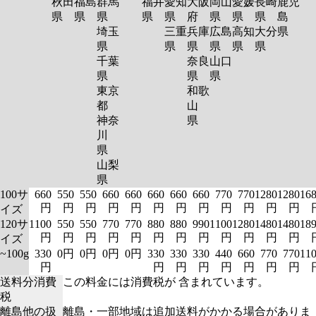
秋田
福島
群馬
福井
愛知
大阪
岡山
愛媛
長崎
鹿児
県
県
県
県
県
府
県
県
県
島
埼玉
三重
兵庫
広島
高知
大分
県
県
県
県
県
県
県
千葉
奈良
山口
県
県
県
東京
和歌
都
山
神奈
県
川
県
山梨
県
100サ
660
550
550
660
660
660
660
660
770
770
1280
1280
16
円
円
円
円
円
円
円
円
円
円
円
円
イズ
120サ
1100
550
550
770
770
880
880
990
1100
1280
1480
1480
18
円
円
円
円
円
円
円
円
円
円
円
円
イズ
~100g
330
0円
0円
0円
0円
330
330
330
440
660
770
770
11
円
円
円
円
円
円
円
円
送料分消費
この料金には消費税が 含まれています。
税
離島他の扱
離島・一部地域は追加送料がかかる場合がありま