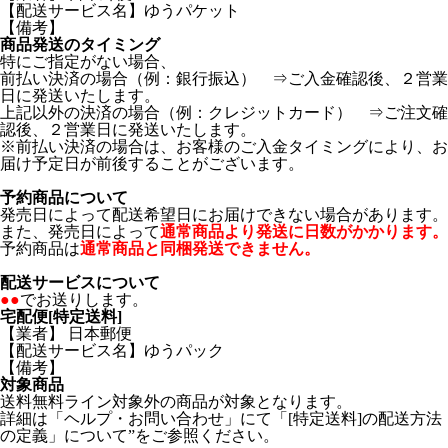
【配送サービス名】ゆうパケット
【備考】
商品発送のタイミング
特にご指定がない場合、
前払い決済の場合（例：銀行振込） ⇒ご入金確認後、２営業
日に発送いたします。
上記以外の決済の場合（例：クレジットカード） ⇒ご注文確
認後、２営業日に発送いたします。
※前払い決済の場合は、お客様のご入金タイミングにより、お
届け予定日が前後することがございます。
予約商品について
発売日によって配送希望日にお届けできない場合があります。
また、発売日によって
通常商品より発送に日数がかかります。
予約商品は
通常商品と同梱発送できません。
配送サービスについて
●●
でお送りします。
宅配便[特定送料]
【業者】 日本郵便
【配送サービス名】ゆうパック
【備考】
対象商品
送料無料ライン対象外の商品が対象となります。
詳細は「ヘルプ・お問い合わせ」にて「[特定送料]の配送方法
の定義」について”をご参照ください。