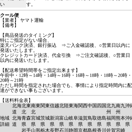
い
す。
クール便
【業者】 ヤマト運輸
【備考】
【商品発送のタイミング】
特にご指定がない場合、
楽天バンク決済、銀行振込 ⇒ご入金確認後、○営業日以内に
発送いたします。
クレジットカード決済、代金引換 ⇒ご注文確認後、○営業日
以内に発送いたします。
【配送希望時間帯をご指定出来ます】
午前中・12時～14時・14時～16時・16時～18時・18時～20時・
20時～21時
ただし時間を指定された場合でも、事情により指定時間内に配
達ができない事もございます。
【送料料金表】
北海
北東
南東
関東
信越
北陸
東海
関西
中国
四国
北九
南九
沖
道
北
北
州
州
地域
北海
青森
宮城
茨城
新潟
富山
岐阜
滋賀
鳥取
徳島
福岡
熊本
沖
詳細
道
県
県
県
県
県
県
県
県
県
県
県
岩手
山形
栃木
長野
石川
静岡
京都
島根
香川
佐賀
宮崎