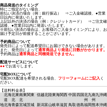
商品発送のタイミング
特にご指定がない場合、
前払い決済の場合（例：銀行振込） ⇒ご入金確認後、●営業
日以内に発送いたします。
上記以外の決済の場合（例：クレジットカード） ⇒ご注文確
認後、●営業日以内に発送いたします。
※前払い決済の場合は、お客様のご入金タイミングにより、お
届け予定日が前後することがございます。
予約商品について
発売日によって配送希望日にお届けできない場合があります。
また、発売日によって
通常商品より発送に日数がかかります。
予約商品は
通常商品と同梱発送できません。
配送サービスについて
●●
でお送りします。
宅配BOXについて
宅配BOX配達を希望される場合、
フリーフォームにご記入
く
ださい。
【送料料金表】
北海
北東
南東
関東
信越
北陸
東海
関西
中国
四国
北九
南九
沖縄
道
北
北
州
州
地
北海
青森
宮城
茨城
新潟
富山
岐阜
滋賀
鳥取
徳島
福岡
熊本
沖縄