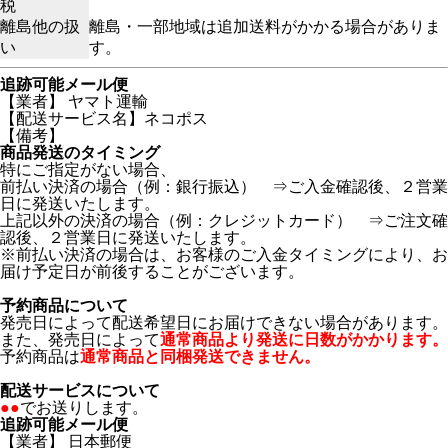
税
離島他の扱
離島・一部地域は追加送料がかかる場合がありま
い
す。
追跡可能メール便
【業者】 ヤマト運輸
【配送サービス名】ネコポス
【備考】
商品発送のタイミング
特にご指定がない場合、
前払い決済の場合（例：銀行振込） ⇒ご入金確認後、２営業
日に発送いたします。
上記以外の決済の場合（例：クレジットカード） ⇒ご注文確
認後、２営業日に発送いたします。
※前払い決済の場合は、お客様のご入金タイミングにより、お
届け予定日が前後することがございます。
予約商品について
発売日によって配送希望日にお届けできない場合があります。
また、発売日によって
通常商品より発送に日数がかかります。
予約商品は
通常商品と同梱発送できません。
配送サービスについて
●●
でお送りします。
追跡可能メール便
【業者】 日本郵便