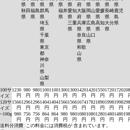
県
県
県
県
県
県
府
県
県
県
県
秋田
福島
群馬
福井
愛知
大阪
岡山
愛媛
長崎
鹿児
県
県
県
県
県
府
県
県
県
島
埼玉
三重
兵庫
広島
高知
大分
県
県
県
県
県
県
県
千葉
奈良
山口
県
県
県
東京
和歌
都
山
神奈
県
川
県
山梨
県
100サ
1230
980
980
1100
1100
1300
1300
1420
1420
1550
1720
1720
20
円
円
円
円
円
円
円
円
円
円
円
円
イズ
120サ
1566
1296
1296
1404
1404
1566
1566
1674
1782
1890
1998
1998
29
円
円
円
円
円
円
円
円
円
円
円
円
イズ
~100g
980
756
756
864
864
980
980
1080
1080
1280
1480
1480
19
円
円
円
円
円
円
円
円
円
円
円
円
送料分消費
この料金には消費税が 含まれています。