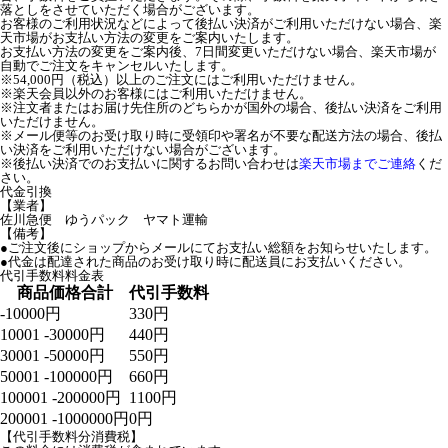
落としをさせていただく場合がございます。
お客様のご利用状況などによって後払い決済がご利用いただけない場合、楽
天市場がお支払い方法の変更をご案内いたします。
お支払い方法の変更をご案内後、7日間変更いただけない場合、楽天市場が
自動でご注文をキャンセルいたします。
※54,000円（税込）以上のご注文にはご利用いただけません。
※楽天会員以外のお客様にはご利用いただけません。
※注文者またはお届け先住所のどちらかが国外の場合、後払い決済をご利用
いただけません。
※メール便等のお受け取り時に受領印や署名が不要な配送方法の場合、後払
い決済をご利用いただけない場合がございます。
※後払い決済でのお支払いに関するお問い合わせは
楽天市場までご連絡
くだ
さい。
代金引換
【業者】
佐川急便 ゆうパック ヤマト運輸
【備考】
●ご注文後にショップからメールにてお支払い総額をお知らせいたします。
●代金は配達された商品のお受け取り時に配送員にお支払いください。
代引手数料料金表
商品価格合計
代引手数料
-10000円
330円
10001 -30000円
440円
30001 -50000円
550円
50001 -100000円
660円
100001 -200000円
1100円
200001 -1000000円
0円
【代引手数料分消費税】