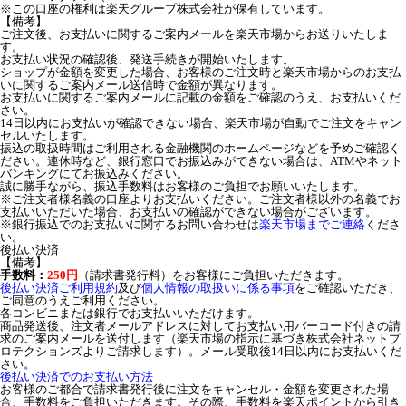
※この口座の権利は楽天グループ株式会社が保有しています。
【備考】
ご注文後、お支払いに関するご案内メールを楽天市場からお送りいたしま
す。
お支払い状況の確認後、発送手続きが開始いたします。
ショップが金額を変更した場合、お客様のご注文時と楽天市場からのお支払
いに関するご案内メール送信時で金額が異なります。
お支払いに関するご案内メールに記載の金額をご確認のうえ、お支払いくだ
さい。
14日以内にお支払いが確認できない場合、楽天市場が自動でご注文をキャン
セルいたします。
振込の取扱時間はご利用される金融機関のホームページなどを予めご確認く
ださい。連休時など、銀行窓口でお振込みができない場合は、ATMやネット
バンキングにてお振込みください。
誠に勝手ながら、振込手数料はお客様のご負担でお願いいたします。
※ご注文者様名義の口座よりお支払いください。ご注文者様以外の名義でお
支払いいただいた場合、お支払いの確認ができない場合がございます。
※銀行振込でのお支払いに関するお問い合わせは
楽天市場までご連絡
くださ
い。
後払い決済
【備考】
手数料：
250円
（請求書発行料）をお客様にご負担いただきます。
後払い決済ご利用規約
及び
個人情報の取扱いに係る事項
をご確認いただき、
ご同意のうえご利用ください。
各コンビニまたは銀行でお支払いいただけます。
商品発送後、注文者メールアドレスに対してお支払い用バーコード付きの請
求のご案内メールを送付します（楽天市場の指示に基づき株式会社ネットプ
ロテクションズよりご請求します）。メール受取後14日以内にお支払いくだ
さい。
後払い決済でのお支払い方法
お客様のご都合で請求書発行後に注文をキャンセル・金額を変更された場
合、手数料をご負担いただきます。その際、手数料を楽天ポイントから引き