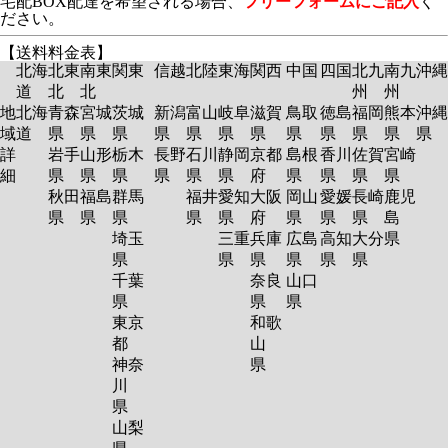
宅配BOX配達を希望される場合、
フリーフォームにご記入
く
ださい。
【送料料金表】
北海
北東
南東
関東
信越
北陸
東海
関西
中国
四国
北九
南九
沖縄
道
北
北
州
州
地
北海
青森
宮城
茨城
新潟
富山
岐阜
滋賀
鳥取
徳島
福岡
熊本
沖縄
域
道
県
県
県
県
県
県
県
県
県
県
県
県
詳
岩手
山形
栃木
長野
石川
静岡
京都
島根
香川
佐賀
宮崎
細
県
県
県
県
県
県
府
県
県
県
県
秋田
福島
群馬
福井
愛知
大阪
岡山
愛媛
長崎
鹿児
県
県
県
県
県
府
県
県
県
島
埼玉
三重
兵庫
広島
高知
大分
県
県
県
県
県
県
県
千葉
奈良
山口
県
県
県
東京
和歌
都
山
神奈
県
川
県
山梨