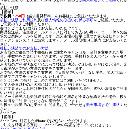
い。
後払い決済
【備考】
手数料：
250円
（請求書発行料）をお客様にご負担いただきます。
後払い決済ご利用規約
及び
個人情報の取扱いに係る事項
をご確認いただき、
ご同意のうえご利用ください。
各コンビニまたは銀行でお支払いいただけます。
商品発送後、注文者メールアドレスに対してお支払い用バーコード付きの請
求のご案内メールを送付します（楽天市場の指示に基づき株式会社ネットプ
ロテクションズよりご請求します）。メール受取後14日以内にお支払いくだ
さい。
後払い決済でのお支払い方法
お客様のご都合で請求書発行後に注文をキャンセル・金額を変更された場
合、手数料をご負担いただきます。その際、手数料を楽天ポイントから引き
落としをさせていただく場合がございます。
お客様のご利用状況などによって後払い決済がご利用いただけない場合、楽
天市場がお支払い方法の変更をご案内いたします。
お支払い方法の変更をご案内後、7日間変更いただけない場合、楽天市場が
自動でご注文をキャンセルいたします。
※54,000円（税込）以上のご注文にはご利用いただけません。
※楽天会員以外のお客様にはご利用いただけません。
※注文者またはお届け先住所のどちらかが国外の場合、後払い決済をご利用
いただけません。
※メール便等のお受け取り時に受領印や署名が不要な配送方法の場合、後払
い決済をご利用いただけない場合がございます。
※後払い決済でのお支払いに関するお問い合わせは
楽天市場までご連絡
くだ
さい。
Apple Pay
【備考】
Apple Payに対応したiPhoneでお支払いいただけます。
ご注文を確定する直前に、Apple Payの認証を行っていただきます。
Apple Payでのお支払い方法