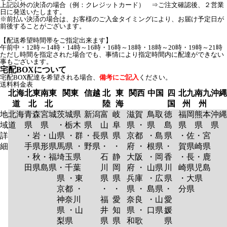
上記以外の決済の場合（例：クレジットカード） ⇒ご注文確認後、２営業
日に発送いたします。
※前払い決済の場合は、お客様のご入金タイミングにより、お届け予定日が
前後することがございます。
【配送希望時間帯をご指定出来ます】
午前中・12時～14時・14時～16時・16時～18時・18時～20時・19時～21時
ただし時間を指定された場合でも、事情により指定時間内に配達ができない
事もございます。
宅配BOXについて
宅配BOX配達を希望される場合、
備考にご記入
ください。
送料料金表
北海
北東
南東
関東
信越
北
東
関西
中国
四
北九
南九
沖縄
道
北
北
陸
海
国
州
州
地
北海
青森
宮城
茨城県
新潟
富
岐
滋賀
鳥取
徳
福岡
熊本
沖縄
域
道
県
県
・栃木
県
山
阜
県 ・
県
島
県
県
県
詳
・岩
・山
県 ・群
・長
県
県
京都
・島
県
・佐
・宮
細
手県
形県
馬県 ・
野県
・
・
府 ・
根県
・
賀県
崎県
・秋
・福
埼玉県
石
静
大阪
・岡
香
・長
・鹿
田県
島県
・千葉
川
岡
府 ・
山県
川
崎県
児島
県 ・東
県
県
兵庫
・広
県
・大
県
京都 ・
・
・
県 ・
島県
・
分県
神奈川
福
愛
奈良
・山
愛
県 ・山
井
知
県 ・
口県
媛
梨県
県
県
和歌
県