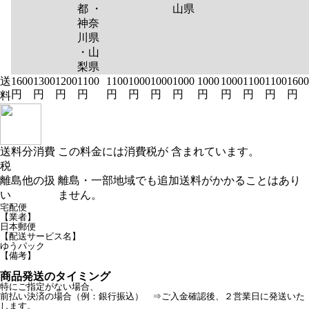
都 ・
山県
神奈
川県
・山
梨県
送
1600
1300
1200
1100
1100
1000
1000
1000
1000
1000
1100
1100
1600
円
円
円
円
円
円
円
円
円
円
円
円
円
料
送料分消費
この料金には消費税が 含まれています。
税
離島他の扱
離島・一部地域でも追加送料がかかることはあり
い
ません。
宅配便
【業者】
日本郵便
【配送サービス名】
ゆうパック
【備考】
商品発送のタイミング
特にご指定がない場合、
前払い決済の場合（例：銀行振込） ⇒ご入金確認後、２営業日に発送いた
します。