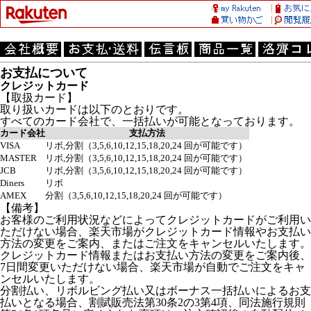
お支払について
クレジットカード
【取扱カード】
取り扱いカードは以下のとおりです。
すべてのカード会社で、一括払いが可能となっております。
カード会社
支払方法
VISA
リボ,分割（3,5,6,10,12,15,18,20,24 回が可能です）
MASTER
リボ,分割（3,5,6,10,12,15,18,20,24 回が可能です）
JCB
リボ,分割（3,5,6,10,12,15,18,20,24 回が可能です）
Diners
リボ
AMEX
分割（3,5,6,10,12,15,18,20,24 回が可能です）
【備考】
お客様のご利用状況などによってクレジットカードがご利用い
ただけない場合、楽天市場がクレジットカード情報やお支払い
方法の変更をご案内、またはご注文をキャンセルいたします。
クレジットカード情報またはお支払い方法の変更をご案内後、
7日間変更いただけない場合、楽天市場が自動でご注文をキャ
ンセルいたします。
分割払い、リボルビング払い又はボーナス一括払いによるお支
払いとなる場合、割賦販売法第30条2の3第4項、同法施行規則