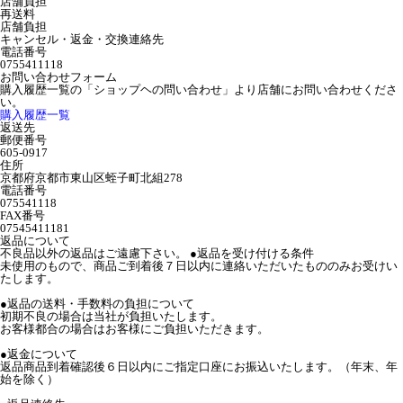
店舗負担
再送料
店舗負担
キャンセル・返金・交換連絡先
電話番号
0755411118
お問い合わせフォーム
購入履歴一覧の「ショップヘの問い合わせ」より店舗にお問い合わせくださ
い。
購入履歴一覧
返送先
郵便番号
605-0917
住所
京都府京都市東山区蛭子町北組278
電話番号
075541118
FAX番号
07545411181
返品について
不良品以外の返品はご遠慮下さい。 ●返品を受け付ける条件
未使用のもので、商品ご到着後７日以内に連絡いただいたもののみお受けい
たします。
●返品の送料・手数料の負担について
初期不良の場合は当社が負担いたします。
お客様都合の場合はお客様にご負担いただきます。
●返金について
返品商品到着確認後６日以内にご指定口座にお振込いたします。（年末、年
始を除く）