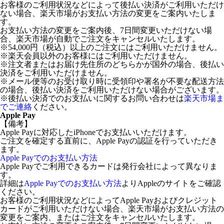
お客様のご利用状況などによって後払い決済がご利用いただけ
ない場合、楽天市場がお支払い方法の変更をご案内いたしま
す。
お支払い方法の変更をご案内後、7日間変更いただけない場
合、楽天市場が自動でご注文をキャンセルいたします。
※54,000円（税込）以上のご注文にはご利用いただけません。
※楽天会員以外のお客様にはご利用いただけません。
※注文者またはお届け先住所のどちらかが国外の場合、後払い
決済をご利用いただけません。
※メール便等のお受け取り時に受領印や署名が不要な配送方法
の場合、後払い決済をご利用いただけない場合がございます。
※後払い決済でのお支払いに関するお問い合わせは
楽天市場ま
でご連絡
ください。
Apple Pay
【備考】
Apple Payに対応したiPhoneでお支払いいただけます。
ご注文を確定する直前に、Apple Payの認証を行っていただき
ます。
Apple Payでのお支払い方法
Apple Payでご利用できるカードは発行会社によって異なりま
す。
詳細は
Apple Payでのお支払い方法
よりAppleのサイトをご確認
ください。
お客様のご利用状況などによってApple Payおよびクレジット
カードがご利用いただけない場合、楽天市場がお支払い方法の
変更をご案内、またはご注文をキャンセルいたします。