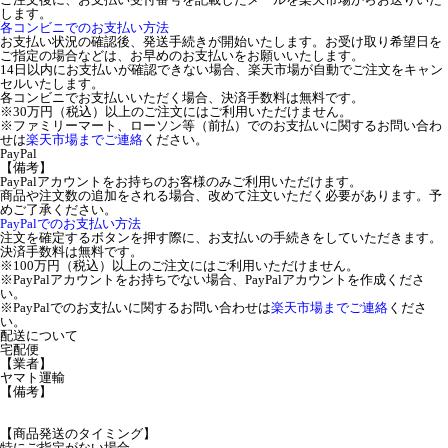
します。
各コンビニでのお支払い方法
お支払い状況の確認後、発送手続きが開始いたします。お受け取り希望日を
ご指定の場合などは、お早めのお支払いをお願いいたします。
14日以内にお支払いが確認できない場合、楽天市場が自動でご注文をキャン
セルいたします。
各コンビニでお支払いいただく場合、決済手数料は無料です。
※30万円（税込）以上のご注文にはご利用いただけません。
※ファミリーマート、ローソン等（前払）でのお支払いに関するお問い合わ
せは
楽天市場までご連絡
ください。
PayPal
【備考】
PayPalアカウントをお持ちのお客様のみご利用いただけます。
商品や注文数の追加をされる場合、改めて注文いただく必要があります。予
めご了承ください。
PayPalでのお支払い方法
注文を確定するボタンを押す際に、お支払いの手続きをしていただきます。
決済手数料は無料です。
※100万円（税込）以上のご注文にはご利用いただけません。
※PayPalアカウントをお持ちでない場合、PayPalアカウントを作成くださ
い。
※PayPalでのお支払いに関するお問い合わせは
楽天市場までご連絡
くださ
い。
配送について
宅配便
【業者】
ヤマト運輸
【備考】
【商品発送のタイミング】
特にご指定がない場合、