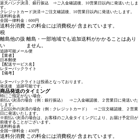
楽天バンク決済、銀行振込 ⇒ご入金確認後、10営業日以内に発送いたしま
す。
クレジットカード決済⇒ご注文確認後、10営業日以内に発送いたします。
送料料金表
全国一律料金：600円
送料分消費
この料金には消費税が 含まれています。
税
離島他の扱
離島・一部地域でも追加送料がかかることはあり
い
ません。
追跡可能メール便
【業者】
日本郵便
【配送サービス名】
レターパックライト
【備考】
レターパックライトは投函となっております。
発送後 追跡可能です。
商品発送のタイミング
特にご指定がない場合、
前払い決済の場合（例：銀行振込） ⇒ご入金確認後、２営業日に発送いた
します。
上記以外の決済の場合（例：クレジットカード） ⇒ご注文確認後、２営業
日に発送いたします。
※前払い決済の場合は、お客様のご入金タイミングにより、お届け予定日が
前後することがございます。
送料料金表
全国一律料金：430円
送料分消費
この料金には消費税が 含まれています。