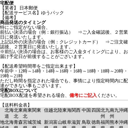
宅配便
【業者】 日本郵便
【配送サービス名】ゆうパック
【備考】
商品発送のタイミング
特にご指定がない場合、
前払い決済の場合（例：銀行振込） ⇒ご入金確認後、２営業
日に発送いたします。
上記以外の決済の場合（例：クレジットカード） ⇒ご注文確
認後、２営業日に発送いたします。
※前払い決済の場合は、お客様のご入金タイミングにより、お
届け予定日が前後することがございます。
【配送希望時間帯をご指定出来ます】
午前中・12時～14時・14時～16時・16時～18時・18時～20時・
19時～21時
ただし時間を指定された場合でも、事情により指定時間内に配
達ができない事もございます。
宅配BOXについて
宅配BOX配達を希望される場合、
備考にご記入
ください。
【送料料金表】
北海
北東
南東
関東
信越
北陸
東海
関西
中国
四国
北九
南九
沖縄
道
北
北
州
州
地
北海
青森
宮城
茨城
新潟
富山
岐阜
滋賀
鳥取
徳島
福岡
熊本
沖縄