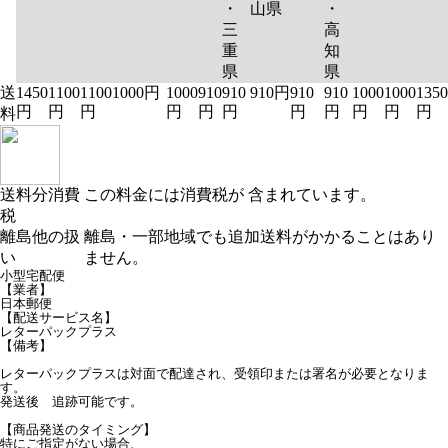
・
山県
・
三
高
重
知
県
県
送
1450
1100
1100
1000円
1000
910
910
910円
910
910
1000
1000
1350
円
円
円
円
円
円
円
円
円
円
円
料
送料分消費
この料金には消費税が 含まれています。
税
離島他の扱
離島・一部地域でも追加送料がかかることはあり
い
ません。
小型宅配便
【業者】
日本郵便
【配送サービス名】
レターパックプラス
【備考】
レターパックプラスは対面で配達され、受領印または署名が必要となりま
す。
発送後 追跡可能です。
【商品発送のタイミング】
特にご指定がない場合、