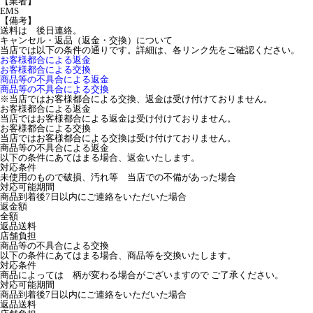
【業者】
EMS
【備考】
送料は 後日連絡。
キャンセル・返品（返金・交換）について
当店では以下の条件の通りです。詳細は、各リンク先をご確認ください。
お客様都合による返金
お客様都合による交換
商品等の不具合による返金
商品等の不具合による交換
※当店ではお客様都合による交換、返金は受け付けておりません。
お客様都合による返金
当店ではお客様都合による返金は受け付けておりません。
お客様都合による交換
当店ではお客様都合による交換は受け付けておりません。
商品等の不具合による返金
以下の条件にあてはまる場合、返金いたします。
対応条件
未使用のもので破損、汚れ等 当店での不備があった場合
対応可能期間
商品到着後7日以内にご連絡をいただいた場合
返金額
全額
返品送料
店舗負担
商品等の不具合による交換
以下の条件にあてはまる場合、商品等を交換いたします。
対応条件
商品によっては 柄が変わる場合がございますので ご了承ください。
対応可能期間
商品到着後7日以内にご連絡をいただいた場合
返品送料