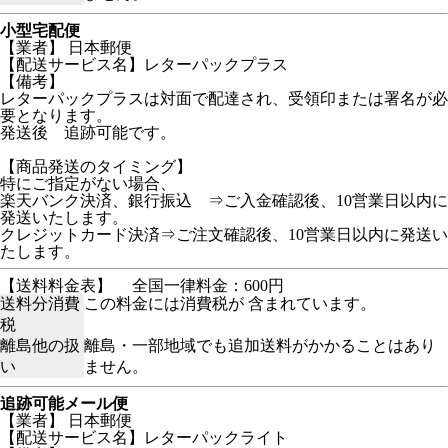
小型宅配便
【業者】 日本郵便
【配送サービス名】レターパックプラス
【備考】
レターパックプラスは対面で配達され、受領印または署名が必
要となります。
発送後 追跡可能です。
【商品発送のタイミング】
特にご指定がない場合、
楽天バンク決済、銀行振込 ⇒ご入金確認後、10営業日以内に
発送いたします。
クレジットカード決済⇒ご注文確認後、10営業日以内に発送い
たします。
【送料料金表】
全国一律料金：600円
送料分消費
この料金には消費税が 含まれています。
税
離島他の扱
離島・一部地域でも追加送料がかかることはあり
い
ません。
追跡可能メール便
【業者】 日本郵便
【配送サービス名】レターパックライト