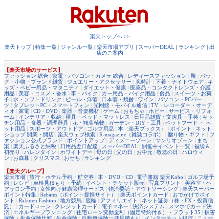
楽天トップへ >>
楽天トップ
|
特集一覧
|
ジャンル一覧
|
楽天市場アプリ
|
スーパーDEAL
|
ランキング
|
出
店のご案内
【楽天市場のサービス】
ファッション 総合
|
家電・パソコン・カメラ 総合
|
レディースファッション
|
靴
|
バッ
グ・小物・ブランド雑貨
|
ジュエリー・アクセサリー
|
腕時計
|
下着・ナイトウェア
|
キ
ッズ・ベビー用品・マタニティ
|
ダイエット・健康
|
医薬品・コンタクトレンズ・介護
用品
|
美容・コスメ・香水
|
車・バイク
|
カー用品・バイク用品
|
食品
|
スイーツ・お菓
子
|
水・ソフトドリンク
|
ビール・洋酒
|
日本酒・焼酎
|
ワイン
|
パソコン・PCパー
ツ
|
タブレットPC・スマートフォン
|
光回線・モバイル通信
|
TV・レコーダー・オーデ
ィオ
|
家電
|
CD・DVD
|
楽器・音楽機材
|
ゲーム
|
おもちゃ
|
ホビー
|
サービス・リフォ
ーム
|
インテリア・収納
|
寝具・ベッド・マットレス
|
日用品雑貨・文房具・手芸
|
キッ
チン用品・食器・調理器具
|
花・観葉植物
|
ガーデン・DIY・工具
|
ペットフード ・ ペ
ット用品
|
スポーツ・アウトドア
|
ゴルフ用品
|
本
（
楽天ブックス
） |
ポイント
|
ネット
ショップ 開業・開店
|
楽天ウェブ検索
|
R-magazine（雑誌コラボ）
|
贈り物・ギフト
|
フ
ァッション公式ブランド
|
ポイントアップ
|
ディズニーゾーン
|
サンリオゾーン
|
まち
楽
|
楽天ふるさと納税
|
日用品翌日配達
|
スーパーDEAL
|
開催中イベント一覧
|
福袋＆
初売り
|
バレンタイン
|
ホワイトデー
|
母の日
|
父の日
|
お中元
|
敬老の日
|
ハロウィ
ン
|
お歳暮
|
クリスマス
|
おせち
|
ランキング
【楽天グループ】
楽天市場
|
旅行・ホテル予約・航空券
|
本・DVD・CD
|
電子書籍 楽天Kobo
|
ゴルフ場予
約
|
レシピ
|
車検見積もり・予約
|
イベント・チケット販売
|
写真プリント
|
美容室・ヘ
アサロン予約
|
女性向け健康管理サービス
|
物流委託・アウトソーシング
|
楽天スーパー
ポイント特集
|
Rebates（ポイント提携サイト）
|
楽天ポイントカード
|
おでかけでポイ
ント
|
Rakuten Fashion
|
地方競馬
|
競輪
|
アフィリエイト
|
ネット証券（株・FX・投資信
託）
|
カードローン
|
クレジットカード
|
電子マネー
|
決済システム
|
スマホでカード決
済
|
エネルギープランニング
|
住宅ローン変動金利（固定特約付き）・フラット35
|
損害
保険・生命保険比較
|
生命保険
|
自動車保険一括見積もり
|
インターネット銀行
|
ニュー