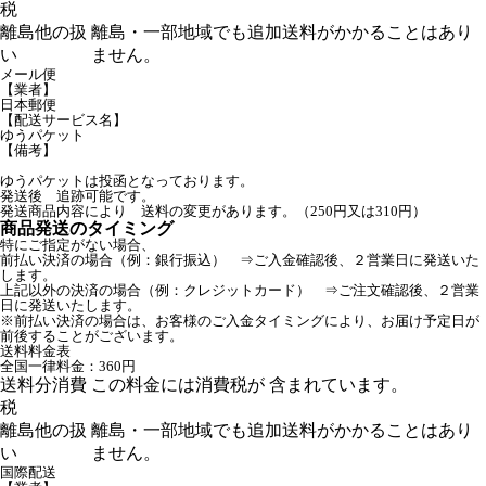
税
離島他の扱
離島・一部地域でも追加送料がかかることはあり
い
ません。
メール便
【業者】
日本郵便
【配送サービス名】
ゆうパケット
【備考】
ゆうパケットは投函となっております。
発送後 追跡可能です。
発送商品内容により 送料の変更があります。（250円又は310円）
商品発送のタイミング
特にご指定がない場合、
前払い決済の場合（例：銀行振込） ⇒ご入金確認後、２営業日に発送いた
します。
上記以外の決済の場合（例：クレジットカード） ⇒ご注文確認後、２営業
日に発送いたします。
※前払い決済の場合は、お客様のご入金タイミングにより、お届け予定日が
前後することがございます。
送料料金表
全国一律料金：360円
送料分消費
この料金には消費税が 含まれています。
税
離島他の扱
離島・一部地域でも追加送料がかかることはあり
い
ません。
国際配送