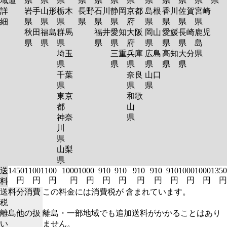
域
道
県
県
県
県
県
県
県
県
県
県
県
県
詳
岩手
山形
栃木
長野
石川
静岡
京都
島根
香川
佐賀
宮崎
細
県
県
県
県
県
県
府
県
県
県
県
秋田
福島
群馬
福井
愛知
大阪
岡山
愛媛
長崎
鹿児
県
県
県
県
県
府
県
県
県
島
埼玉
三重
兵庫
広島
高知
大分
県
県
県
県
県
県
県
千葉
奈良
山口
県
県
県
東京
和歌
都
山
神奈
県
川
県
山梨
県
送
1450
1100
1100
1000
1000
910
910
910
910
910
1000
1000
1350
円
円
円
円
円
円
円
円
円
円
円
円
円
料
送料分消費
この料金には消費税が 含まれています。
税
離島他の扱
離島・一部地域でも追加送料がかかることはあり
い
ません。