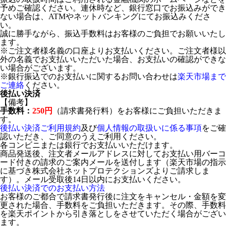
予めご確認ください。連休時など、銀行窓口でお振込みができ
ない場合は、ATMやネットバンキングにてお振込みくださ
い。
誠に勝手ながら、振込手数料はお客様のご負担でお願いいたし
ます。
※ご注文者様名義の口座よりお支払いください。ご注文者様以
外の名義でお支払いいただいた場合、お支払いの確認ができな
い場合がございます。
※銀行振込でのお支払いに関するお問い合わせは
楽天市場まで
ご連絡
ください。
後払い決済
【備考】
手数料：
250円
（請求書発行料）をお客様にご負担いただきま
す。
後払い決済ご利用規約
及び
個人情報の取扱いに係る事項
をご確
認いただき、ご同意のうえご利用ください。
各コンビニまたは銀行でお支払いいただけます。
商品発送後、注文者メールアドレスに対してお支払い用バーコ
ード付きの請求のご案内メールを送付します（楽天市場の指示
に基づき株式会社ネットプロテクションズよりご請求しま
す）。メール受取後14日以内にお支払いください。
後払い決済でのお支払い方法
お客様のご都合で請求書発行後に注文をキャンセル・金額を変
更された場合、手数料をご負担いただきます。その際、手数料
を楽天ポイントから引き落としをさせていただく場合がござい
ます。