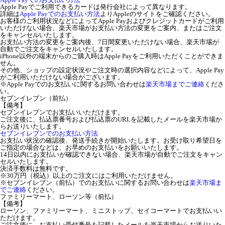
Apple Payでご利用できるカードは発行会社によって異なります。
詳細は
Apple Payでのお支払い方法
よりAppleのサイトをご確認ください。
お客様のご利用状況などによってApple Payおよびクレジットカードがご利用
いただけない場合、楽天市場がお支払い方法の変更をご案内、またはご注文
をキャンセルいたします。
お支払い方法の変更をご案内後、7日間変更いただけない場合、楽天市場が
自動でご注文をキャンセルいたします。
iPhone以外の端末からのご購入時はApple Payをご利用いただくことができま
せん。
その他、ショップの設定状況やご注文時の選択内容などによって、Apple Pay
がご利用いただけない場合がございます。
※Apple Payでのお支払いに関するお問い合わせは
楽天市場までご連絡
くださ
い。
セブンイレブン（前払）
【備考】
セブンイレブンでお支払いいただけます。
ご注文後に、払込票番号および払込票のURLを記載したメールを楽天市場か
らお送りいたします。
セブンイレブンでのお支払い方法
お支払い状況の確認後、発送手続きが開始いたします。お受け取り希望日を
ご指定の場合などは、お早めのお支払いをお願いいたします。
14日以内にお支払いが確認できない場合、楽天市場が自動でご注文をキャン
セルいたします。
決済手数料は無料です。
※30万円（税込）以上のご注文にはご利用いただけません。
※セブンイレブン（前払）でのお支払いに関するお問い合わせは
楽天市場ま
でご連絡
ください。
ファミリーマート、ローソン等（前払）
【備考】
ローソン、ファミリーマート、ミニストップ、セイコーマートでお支払いい
ただけます。
ご注文後に、お支払い受付番号を記載したメールを楽天市場からお送りいた