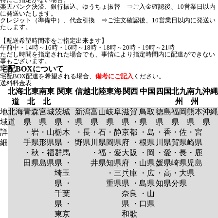
楽天バンク決済、銀行振込、ゆうちょ振替 ⇒ご入金確認後、10営業日以内
に発送いたします。
クレジット（準備中）、代金引換 ⇒ご注文確認後、10営業日以内に発送い
たします。
【配送希望時間帯をご指定出来ます】
午前中・14時～16時・16時～18時・18時～20時・19時～21時
ただし時間を指定された場合でも、事情により指定時間内に配達ができない
事もございます。
宅配BOXについて
宅配BOX配達を希望される場合、
備考にご記入
ください。
送料料金表
北海
北東
南東
関東
信越
北陸
東海
関西
中国
四国
北九
南九
沖縄
道
北
北
州
州
地
北海
青森
宮城
茨城
新潟
富山
岐阜
滋賀
鳥取
徳島
福岡
熊本
沖縄
域
道
県
県
県 ・
県
県
県
県 ・
県
県
県
県
県
詳
・岩
・山
栃木
・長
・石
・静
京都
・島
・香
・佐
・宮
細
手県
形県
県 ・
野県
川県
岡県
府 ・
根県
川県
賀県
崎県
・秋
・福
群馬
・福
・愛
大阪
・岡
・愛
・長
・鹿
田県
島県
県 ・
井県
知県
府 ・
山県
媛県
崎県
児島
埼玉
・三
兵庫
・広
・高
・大
県
県 ・
重県
県 ・
島県
知県
分県
千葉
奈良
・山
県 ・
県 ・
口県
東京
和歌