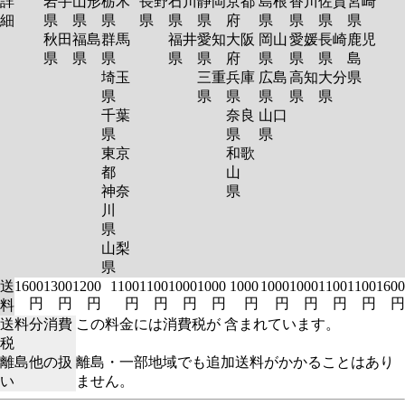
詳
岩手
山形
栃木
長野
石川
静岡
京都
島根
香川
佐賀
宮崎
細
県
県
県
県
県
県
府
県
県
県
県
秋田
福島
群馬
福井
愛知
大阪
岡山
愛媛
長崎
鹿児
県
県
県
県
県
府
県
県
県
島
埼玉
三重
兵庫
広島
高知
大分
県
県
県
県
県
県
県
千葉
奈良
山口
県
県
県
東京
和歌
都
山
神奈
県
川
県
山梨
県
送
1600
1300
1200
1100
1100
1000
1000
1000
1000
1000
1100
1100
1600
円
円
円
円
円
円
円
円
円
円
円
円
円
料
送料分消費
この料金には消費税が 含まれています。
税
離島他の扱
離島・一部地域でも追加送料がかかることはあり
い
ません。