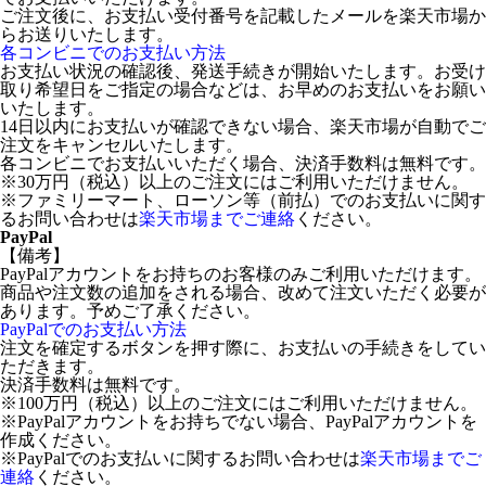
ご注文後に、お支払い受付番号を記載したメールを楽天市場か
らお送りいたします。
各コンビニでのお支払い方法
お支払い状況の確認後、発送手続きが開始いたします。お受け
取り希望日をご指定の場合などは、お早めのお支払いをお願い
いたします。
14日以内にお支払いが確認できない場合、楽天市場が自動でご
注文をキャンセルいたします。
各コンビニでお支払いいただく場合、決済手数料は無料です。
※30万円（税込）以上のご注文にはご利用いただけません。
※ファミリーマート、ローソン等（前払）でのお支払いに関す
るお問い合わせは
楽天市場までご連絡
ください。
PayPal
【備考】
PayPalアカウントをお持ちのお客様のみご利用いただけます。
商品や注文数の追加をされる場合、改めて注文いただく必要が
あります。予めご了承ください。
PayPalでのお支払い方法
注文を確定するボタンを押す際に、お支払いの手続きをしてい
ただきます。
決済手数料は無料です。
※100万円（税込）以上のご注文にはご利用いただけません。
※PayPalアカウントをお持ちでない場合、PayPalアカウントを
作成ください。
※PayPalでのお支払いに関するお問い合わせは
楽天市場までご
連絡
ください。