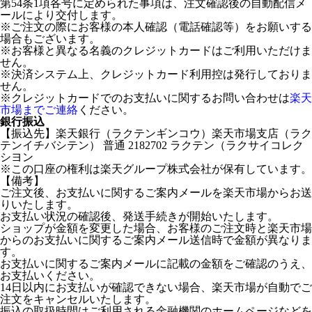
第54条1項各号に定められた事項は、注文確認後の自動配信メ
ールにより交付します。
※ご注文の際にお客様の本人確認（電話確認等）をお願いする
場合もございます。
※お客様と異なる名義のクレジットカードはご利用いただけま
せん。
※決済システム上、クレジットカード利用控は発行しておりま
せん。
※クレジットカードでのお支払いに関するお問い合わせは
楽天
市場までご連絡
ください。
銀行振込
【振込先】楽天銀行（ラクテンギンコウ）楽天市場支店（ラク
テンイチバシテン） 普通 2182702 ラクテン（ラクサイコレク
シヨン
※この口座の権利は楽天グループ株式会社が保有しています。
【備考】
ご注文後、お支払いに関するご案内メールを楽天市場からお送
りいたします。
お支払い状況の確認後、発送手続きが開始いたします。
ショップが金額を変更した場合、お客様のご注文時と楽天市場
からのお支払いに関するご案内メール送信時で金額が異なりま
す。
お支払いに関するご案内メールに記載の金額をご確認のうえ、
お支払いください。
14日以内にお支払いが確認できない場合、楽天市場が自動でご
注文をキャンセルいたします。
振込の取扱時間はご利用される金融機関のホームページなどを