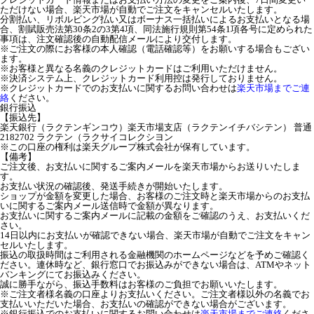
ただけない場合、楽天市場が自動でご注文をキャンセルいたします。
分割払い、リボルビング払い又はボーナス一括払いによるお支払いとなる場
合、割賦販売法第30条2の3第4項、同法施行規則第54条1項各号に定められた
事項は、注文確認後の自動配信メールにより交付します。
※ご注文の際にお客様の本人確認（電話確認等）をお願いする場合もござい
ます。
※お客様と異なる名義のクレジットカードはご利用いただけません。
※決済システム上、クレジットカード利用控は発行しておりません。
※クレジットカードでのお支払いに関するお問い合わせは
楽天市場までご連
絡
ください。
銀行振込
【振込先】
楽天銀行（ラクテンギンコウ）楽天市場支店（ラクテンイチバシテン） 普通
2182702 ラクテン（ラクサイコレクシヨン
※この口座の権利は楽天グループ株式会社が保有しています。
【備考】
ご注文後、お支払いに関するご案内メールを楽天市場からお送りいたしま
す。
お支払い状況の確認後、発送手続きが開始いたします。
ショップが金額を変更した場合、お客様のご注文時と楽天市場からのお支払
いに関するご案内メール送信時で金額が異なります。
お支払いに関するご案内メールに記載の金額をご確認のうえ、お支払いくだ
さい。
14日以内にお支払いが確認できない場合、楽天市場が自動でご注文をキャン
セルいたします。
振込の取扱時間はご利用される金融機関のホームページなどを予めご確認く
ださい。連休時など、銀行窓口でお振込みができない場合は、ATMやネット
バンキングにてお振込みください。
誠に勝手ながら、振込手数料はお客様のご負担でお願いいたします。
※ご注文者様名義の口座よりお支払いください。ご注文者様以外の名義でお
支払いいただいた場合、お支払いの確認ができない場合がございます。
※銀行振込でのお支払いに関するお問い合わせは
楽天市場までご連絡
くださ