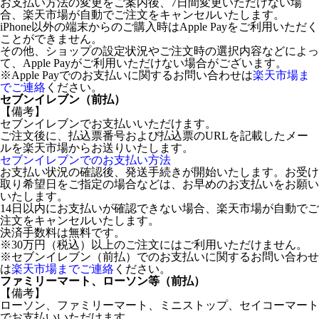
お支払い方法の変更をご案内後、7日間変更いただけない場
合、楽天市場が自動でご注文をキャンセルいたします。
iPhone以外の端末からのご購入時はApple Payをご利用いただく
ことができません。
その他、ショップの設定状況やご注文時の選択内容などによっ
て、Apple Payがご利用いただけない場合がございます。
※Apple Payでのお支払いに関するお問い合わせは
楽天市場ま
でご連絡
ください。
セブンイレブン（前払）
【備考】
セブンイレブンでお支払いいただけます。
ご注文後に、払込票番号および払込票のURLを記載したメー
ルを楽天市場からお送りいたします。
セブンイレブンでのお支払い方法
お支払い状況の確認後、発送手続きが開始いたします。お受け
取り希望日をご指定の場合などは、お早めのお支払いをお願い
いたします。
14日以内にお支払いが確認できない場合、楽天市場が自動でご
注文をキャンセルいたします。
決済手数料は無料です。
※30万円（税込）以上のご注文にはご利用いただけません。
※セブンイレブン（前払）でのお支払いに関するお問い合わせ
は
楽天市場までご連絡
ください。
ファミリーマート、ローソン等（前払）
【備考】
ローソン、ファミリーマート、ミニストップ、セイコーマート
でお支払いいただけます。