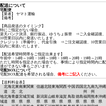
配送について
宅配便
【業者】 ヤマト運輸
【備考】
【商品発送のタイミング】
特にご指定がない場合、
楽天バンク決済、銀行振込、ゆうちょ振替 ⇒ご入金確認後、
10営業日以内に発送いたします。
クレジット（準備中）、代金引換 ⇒ご注文確認後、10営業日
以内に発送いたします。
【配送希望時間帯をご指定出来ます】
午前中・14時～16時・16時～18時・18時～20時・19時～21時
ただし時間を指定された場合でも、事情により指定時間内に配
達ができない事もございます。
宅配BOXについて
宅配BOX配達を希望される場合、
備考にご記入
ください。
【送料料金表】
北海
北東
南東
関東
信越
北陸
東海
関西
中国
四国
北九
南九
沖縄
道
北
北
州
州
地
北海
青森
宮城
茨城
新潟
富山
岐阜
滋賀
鳥取
徳島
福岡
熊本
沖縄
域
道
県
県
県
県
県
県
県
県
県
県
県
県