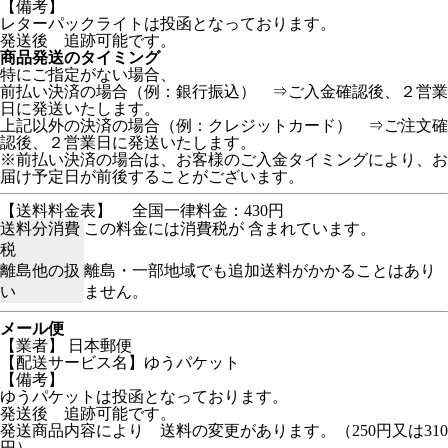
【備考】
レターパックライトは投函となっております。
発送後 追跡可能です。
商品発送のタイミング
特にご指定がない場合、
前払い決済の場合（例：銀行振込） ⇒ご入金確認後、２営業
日に発送いたします。
上記以外の決済の場合（例：クレジットカード） ⇒ご注文確
認後、２営業日に発送いたします。
※前払い決済の場合は、お客様のご入金タイミングにより、お
届け予定日が前後することがございます。
【送料料金表】
全国一律料金：430円
送料分消費
この料金には消費税が 含まれています。
税
離島他の扱
離島・一部地域でも追加送料がかかることはあり
い
ません。
メール便
【業者】 日本郵便
【配送サービス名】ゆうパケット
【備考】
ゆうパケットは投函となっております。
発送後 追跡可能です。
発送商品内容により 送料の変更があります。（250円又は310
円）