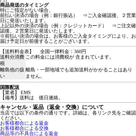
商品発送のタイミング
特にご指定がない場合、
前払い決済の場合（例：銀行振込） ⇒ご入金確認後、２営業
日に発送いたします。
上記以外の決済の場合（例：クレジットカード） ⇒ご注文確
認後、２営業日に発送いたします。
※前払い決済の場合は、お客様のご入金タイミングにより、お
届け予定日が前後することがございます。
【送料料金表】
全国一律料金：360円
送料分消費
この料金には消費税が 含まれています。
税
離島他の扱
離島・一部地域でも追加送料がかかることはあり
い
ません。
国際配送
【業者】 EMS
【備考】送料は 後日連絡。
キャンセル・返品（返金・交換）について
当店では以下の条件の通りです。詳細は、各リンク先をご確認
ください。
お客様都合による返金
お客様都合による交換
商品等の不具合による返金