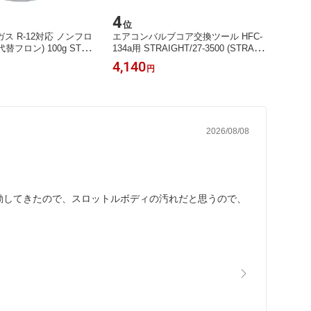
4
5
位
位
ス R-12対応 ノンフロ
エアコンバルブコア交換ツール HFC-
エアコ
替フロン) 100g STRA
134a用 STRAIGHT/27-3500 (STRAIG
ト STR
2 (STRAIGHT/ストレート)
HT/ストレート)
ストレ
4,140
3,21
円
2026/08/08
動してきたので、スロットルボディの汚れだと思うので、