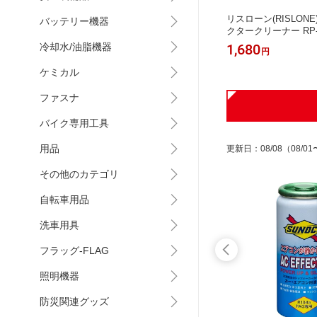
RAIGH
Dターミナルクリーナー 平型2mm ST
リスローン(RISLON
バッテリー機器
レート)
RAIGHT/19-8142 (STRAIGHT/ストレ
クタークリーナー RP-61
ート)
HT/36-61701 (STR
1,280
1,680
冷却水/油脂機器
円
円
ケミカル
ファスナ
バイク専用工具
用品
更新日
：
08/08
（08/01
その他のカテゴリ
自転車用品
洗車用具
フラッグ-FLAG
照明機器
防災関連グッズ