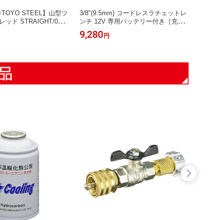
×TOYO STEEL】山型ツ
3/8"(9.5mm) コードレスラチェットレ
3/8"
ド STRAIGHT/09-1
ンチ 12V 専用バッテリー付き［充電
ンチ1
GHT/ストレート)
器:別売] STRAIGHT/17-066 (STRAIG
テリー
9,280
11,9
円
HT/ストレート)
T/17-