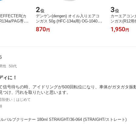
2
3
位
位
 EFFECTER(カ
デンゲン(dengen) オイル入りエアコ
カーエアコンガ
134a/PAG専用
ンガス 50g (HFC-134a用) OG-1040F
ンガス(R12用代
74 (STRAIGHT/
STRAIGHT/28-1341 (dengen/デンゲ
IGHT/27-12
870
1,950
円
円
ン)
5
男性
50代
ディに！
て信号待ちの時、アイドリングが500回転位になり、車体がガタガタ振
見つけ、汚れを取りたいと思います。
普段使い｜はじめて
8
バルブクリーナー 180ml STRAIGHT/36-064 (STRAIGHT/ストレート)