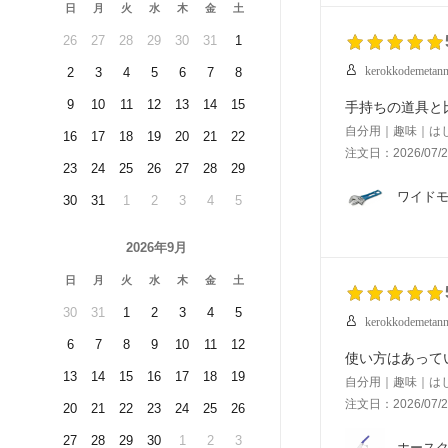
日
月
火
水
木
金
土
26
27
28
29
30
31
1
kerokkodemetan
2
3
4
5
6
7
8
9
10
11
12
13
14
15
手持ちの道具と
自分用｜趣味｜は
16
17
18
19
20
21
22
注文日：2026/07/2
23
24
25
26
27
28
29
ワイドモン
30
31
1
2
3
4
5
2026年9月
日
月
火
水
木
金
土
30
31
1
2
3
4
5
kerokkodemetan
6
7
8
9
10
11
12
使い方はあって
13
14
15
16
17
18
19
自分用｜趣味｜は
注文日：2026/07/2
20
21
22
23
24
25
26
27
28
29
30
1
2
3
ホースクラ