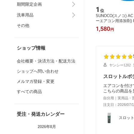
期間限定企画
15
1
位
位
洗車用品
V電池/1
ブレーキピストンロッキングプライヤ
SUNOCO(スノコ) AC
T/17-5
ー STRAIGHT/19-9870 (STRAIGHT/
ーエアコン用添加剤) R
その他
ストレート)
30cc STRAIGHT/27-3
3,860
1,580
円
円
ストレート)
ショップ情報
会社概要・決済方法・配送方法
ヤンシー1202
ショップへ問い合わせ
スロットルボ
メルマガ登録・変更
エアコンを付け
こちらの商品を
すべての商品
自分用｜実用品・
注文日：2026/07/1
受注・発送カレンダー
スロットル
2026年8月