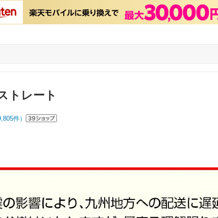
ストレート
9,805
件）