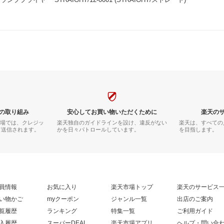
の取り組み
安心してお買い物いただくために
楽天の
市場では、クレジッ
楽天独自のガイドラインを設け、違反がない
楽天は、すべての
て送信されます。
かを日々パトロールしています。
を目指します。
員情報
お気に入り
楽天市場トップ
楽天のサービス
い物かご
myクーポン
ジャンル一覧
出店のご案内
覧履歴
ランキング
特集一覧
ご利用ガイド
入履歴
スーパーDEAL
楽天市場アプリ
ヘルプ・問い合