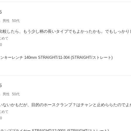
5
n
男性
50代
比較したら、もう少し柄の長いタイプでもよかったかも。でもしっかり
じめて
0
キーレンチ 140mm STRAIGHT/11-304 (STRAIGHT/ストレート)
5
n
男性
50代
いないかもだが、目的のホースクランプ？はチャンと止めららたのでよ
じめて
0
ンププライヤー STRAIGHT/12-0001 (STRAIGHT/ストレート)