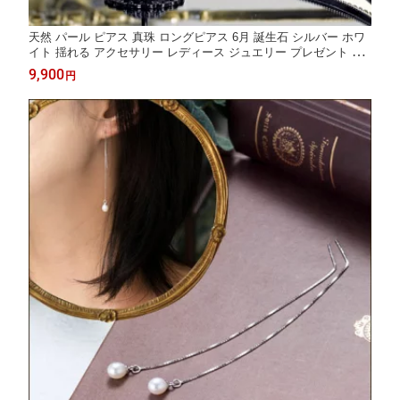
天然 パール ピアス 真珠 ロングピアス 6月 誕生石 シルバー ホワ
イト 揺れる アクセサリー レディース ジュエリー プレゼント フ
ァッション 品質保証 30代 40代 50代 60代 送料無料 ラッピング無
9,900
円
料