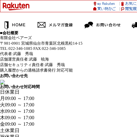
■会社概要
有限会社ベアーズ
〒981-0901 宮城県仙台市青葉区北根黒松14-15
TEL:022-346-1085 FAX:022-346-1085
代表者:武藤 秀哉
店舗運営責任者:武藤 暁海
店舗セキュリティ責任者:武藤 秀哉
購入履歴からの適格請求書発行:対応可能
お問い合わせ先
お問い合わせ対応時間
日
休業日
月
09:00 ～ 17:00
火
09:00 ～ 17:00
水
09:00 ～ 17:00
木
09:00 ～ 17:00
金
09:00 ～ 17:00
土
休業日
祝
休業日