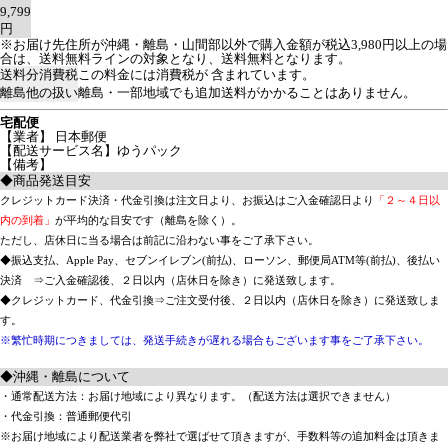
9,799
円
※お届け先住所が沖縄・離島・山間部以外で購入金額が税込3,980円以上の場
合は、送料無料ラインの対象となり、送料無料となります。
送料分消費税
この料金には消費税が 含まれています。
離島他の扱い
離島・一部地域でも追加送料がかかることはありません。
宅配便
【業者】 日本郵便
【配送サービス名】ゆうパック
【備考】
◆商品発送目安
クレジットカード決済・代金引換は注文日より、お振込はご入金確認日より
「２～４日以
内の到着」
が平均的な目安です（離島を除く）。
ただし、店休日に当る場合は前記に沿わない事をご了承下さい。
◆振込支払、Apple Pay、セブンイレブン(前払)、ローソン、郵便局ATM等(前払)、後払い
決済 ⇒ご入金確認後、２日以内（店休日を除き）に発送致します。
◆クレジットカード、代金引換⇒ご注文受付後、２日以内（店休日を除き）に発送致しま
す。
※繁忙時期につきましては、発送手続きが遅れる場合もございます事をご了承下さい。
◆沖縄・離島について
・通常配送方法：お届け地域により異なります。（配送方法は選択できません）
・代金引換：普通郵便代引
※お届け地域により配送業者を弊社で選ばせて頂きますが、手数料等の追加料金は頂きま