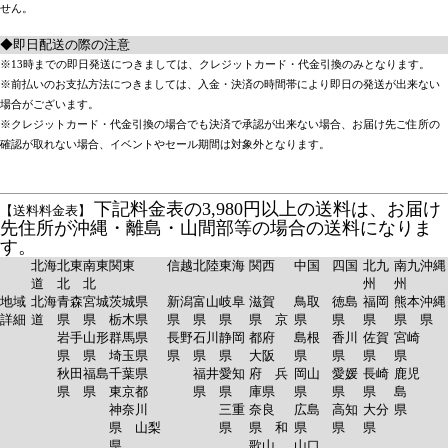
せん。
◆即日配送の際の注意
※13時までの即日発送につきましては、クレジットカード・代金引換のみとなります。
※前払いのお支払方法につきましては、入金・決済の時間帯により即日の発送が出来ない
場合がございます。
※クレジットカード・代金引換の場合でも決済で承認が出来ない場合、お届け先ご住所の
確認が取れない場合、イベントやセール期間は対象外となります。
下記料金表の3,980円以上の送料は、お届け
【送料料金表】
先住所が沖縄・離島・山間部等の場合の送料になりま
す。
北海
北東
南東
関東
信越
北陸
東海
関西
中国
四国
北九
南九
沖縄
道
北
北
州
州
地域
北海
青森
宮城
茨城県
新潟
富山
岐阜
滋賀
鳥取
徳島
福岡
熊本
沖縄
詳細
道
県
県
栃木県
県
県
県
県 京
県
県
県
県
県
岩手
山形
群馬県
長野
石川
静岡
都府
島根
香川
佐賀
宮崎
県
県
埼玉県
県
県
県
大阪
県
県
県
県
秋田
福島
千葉県
福井
愛知
府 兵
岡山
愛媛
長崎
鹿児
県
県
東京都
県
県
庫県
県
県
県
島
神奈川
三重
奈良
広島
高知
大分
県
県 山梨
県
県 和
県
県
県
県
歌山
山口