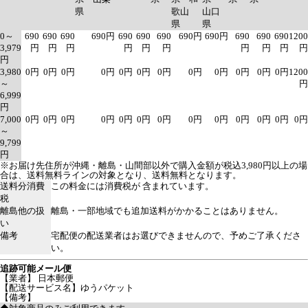
県
歌山
山口
県
県
0～
690
690
690
690円
690
690
690
690円
690円
690
690
690
1200
3,979
円
円
円
円
円
円
円
円
円
円
円
3,980
0円
0円
0円
0円
0円
0円
0円
0円
0円
0円
0円
0円
1200
～
円
6,999
円
7,000
0円
0円
0円
0円
0円
0円
0円
0円
0円
0円
0円
0円
0円
～
9,799
円
※お届け先住所が沖縄・離島・山間部以外で購入金額が税込3,980円以上の場
合は、送料無料ラインの対象となり、送料無料となります。
送料分消費
この料金には消費税が 含まれています。
税
離島他の扱
離島・一部地域でも追加送料がかかることはありません。
い
備考
宅配便の配送業者はお選びできませんので、予めご了承くださ
い。
追跡可能メール便
【業者】 日本郵便
【配送サービス名】ゆうパケット
【備考】