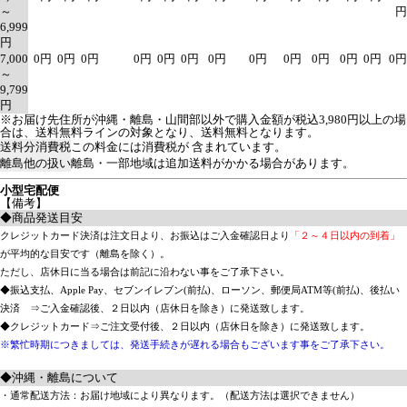
～
円
6,999
円
7,000
0円
0円
0円
0円
0円
0円
0円
0円
0円
0円
0円
0円
0円
～
9,799
円
※お届け先住所が沖縄・離島・山間部以外で購入金額が税込3,980円以上の場
合は、送料無料ラインの対象となり、送料無料となります。
送料分消費税
この料金には消費税が 含まれています。
離島他の扱い
離島・一部地域は追加送料がかかる場合があります。
小型宅配便
【備考】
◆商品発送目安
クレジットカード決済は注文日より、お振込はご入金確認日より
「２～４日以内の到着」
が平均的な目安です（離島を除く）。
ただし、店休日に当る場合は前記に沿わない事をご了承下さい。
◆振込支払、Apple Pay、セブンイレブン(前払)、ローソン、郵便局ATM等(前払)、後払い
決済 ⇒ご入金確認後、２日以内（店休日を除き）に発送致します。
◆クレジットカード⇒ご注文受付後、２日以内（店休日を除き）に発送致します。
※繁忙時期につきましては、発送手続きが遅れる場合もございます事をご了承下さい。
◆沖縄・離島について
・通常配送方法：お届け地域により異なります。（配送方法は選択できません）