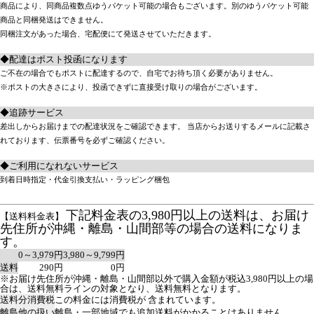
商品により、同商品複数点ゆうパケット可能の場合もございます。別のゆうパケット可能
商品と同梱発送はできません。
同梱注文があった場合、宅配便にて発送させていただきます。
◆配達はポスト投函になります
ご不在の場合でもポストに配達するので、自宅でお待ち頂く必要がありません。
※ポストの大きさにより、投函できずに直接受け取りの場合がございます。
◆追跡サービス
差出しからお届けまでの配達状況をご確認できます。 当店からお送りするメールに記載さ
れております、伝票番号を必ずご確認ください。
◆ご利用になれないサービス
到着日時指定・代金引換支払い・ラッピング梱包
下記料金表の3,980円以上の送料は、お届け
【送料料金表】
先住所が沖縄・離島・山間部等の場合の送料になりま
す。
0～3,979円
3,980～9,799円
送料
290円
0円
※お届け先住所が沖縄・離島・山間部以外で購入金額が税込3,980円以上の場
合は、送料無料ラインの対象となり、送料無料となります。
送料分消費税
この料金には消費税が 含まれています。
離島他の扱い
離島・一部地域でも追加送料がかかることはありません。