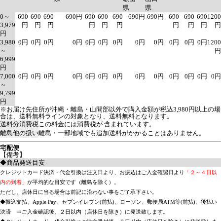
県
県
0～
690
690
690
690円
690
690
690
690円
690円
690
690
690
1200
3,979
円
円
円
円
円
円
円
円
円
円
円
3,980
0円
0円
0円
0円
0円
0円
0円
0円
0円
0円
0円
0円
1200
～
円
6,999
円
7,000
0円
0円
0円
0円
0円
0円
0円
0円
0円
0円
0円
0円
0円
～
9,799
円
※お届け先住所が沖縄・離島・山間部以外で購入金額が税込3,980円以上の場
合は、送料無料ラインの対象となり、送料無料となります。
送料分消費税
この料金には消費税が 含まれています。
離島他の扱い
離島・一部地域でも追加送料がかかることはありません。
宅配便
【備考】
◆商品発送目安
クレジットカード決済・代金引換は注文日より、お振込はご入金確認日より
「２～４日以
内の到着」
が平均的な目安です（離島を除く）。
ただし、店休日に当る場合は前記に沿わない事をご了承下さい。
◆振込支払、Apple Pay、セブンイレブン(前払)、ローソン、郵便局ATM等(前払)、後払い
決済 ⇒ご入金確認後、２日以内（店休日を除き）に発送致します。