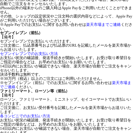
自動でご注文をキャンセルいたします。
iPhone以外の端末からのご購入時はApple Payをご利用いただくことができま
せん。
その他、ショップの設定状況やご注文時の選択内容などによって、Apple Pay
がご利用いただけない場合がございます。
※Apple Payでのお支払いに関するお問い合わせは
楽天市場までご連絡
くださ
い。
セブンイレブン（前払）
【備考】
セブンイレブンでお支払いいただけます。
ご注文後に、払込票番号および払込票のURLを記載したメールを楽天市場か
らお送りいたします。
セブンイレブンでのお支払い方法
お支払い状況の確認後、発送手続きが開始いたします。お受け取り希望日を
ご指定の場合などは、お早めのお支払いをお願いいたします。
14日以内にお支払いが確認できない場合、楽天市場が自動でご注文をキャン
セルいたします。
決済手数料は無料です。
※30万円（税込）以上のご注文にはご利用いただけません。
※セブンイレブン（前払）でのお支払いに関するお問い合わせは
楽天市場ま
でご連絡
ください。
ファミリーマート、ローソン等（前払）
【備考】
ローソン、ファミリーマート、ミニストップ、セイコーマートでお支払いい
ただけます。
ご注文後に、お支払い受付番号を記載したメールを楽天市場からお送りいた
します。
各コンビニでのお支払い方法
お支払い状況の確認後、発送手続きが開始いたします。お受け取り希望日を
ご指定の場合などは、お早めのお支払いをお願いいたします。
14日以内にお支払いが確認できない場合、楽天市場が自動でご注文をキャン
セルいたします。