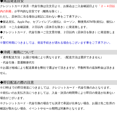
◆商品発送目安
クレジットカード決済・代金引換は注文日より、お振込はご入金確認日より
「２～４日以
内の到着」
が平均的な目安です（離島を除く）。
ただし、店休日に当る場合は前記に沿わない事をご了承下さい。
◆振込支払、Apple Pay、セブンイレブン(前払)、ローソン、郵便局ATM等(前払)、後払い
決済 ⇒ご入金確認後、２日以内（店休日を除き）に発送致します。
◆クレジットカード、代金引換⇒ご注文受付後、２日以内（店休日を除き）に発送致しま
す。
※繁忙時期につきましては、発送手続きが遅れる場合もございます事をご了承下さい。
◆沖縄・離島について
・通常配送方法：お届け地域により異なります。（配送方法は選択できません）
・代金引換：普通郵便代引
※お届け地域により配送業者を弊社で選ばせて頂きますが、手数料等の追加料金は頂きま
せん。
◆即日配送の際の注意
※13時までの即日発送につきましては、クレジットカード・代金引換のみとなります。
※前払いのお支払方法につきましては、入金・決済の時間帯により即日の発送が出来ない
場合がございます。
※クレジットカード・代金引換の場合でも決済で承認が出来ない場合、お届け先ご住所の
確認が取れない場合、イベントやセール期間は対象外となります。