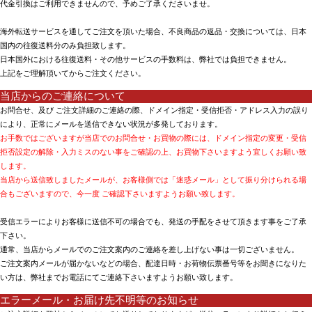
代金引換はご利用できませんので、予めご了承くださいませ。
海外転送サービスを通してご注文を頂いた場合、不良商品の返品・交換については、日本
国内の往復送料分のみ負担致します。
日本国外における往復送料・その他サービスの手数料は、弊社では負担できません。
上記をご理解頂いてからご注文ください。
当店からのご連絡について
お問合せ、及び ご注文詳細のご連絡の際、ドメイン指定・受信拒否・アドレス入力の誤り
により、正常にメールを送信できない状況が多発しております。
お手数ではございますが当店でのお問合せ・お買物の際には、ドメイン指定の変更・受信
拒否設定の解除・入力ミスのない事をご確認の上、お買物下さいますよう宜しくお願い致
します。
当店から送信致しましたメールが、お客様側では「迷惑メール」として振り分けられる場
合もございますので、今一度 ご確認下さいますようお願い致します。
受信エラーによりお客様に送信不可の場合でも、発送の手配をさせて頂きます事をご了承
下さい。
通常、当店からメールでのご注文案内のご連絡を差し上げない事は一切ございません。
ご注文案内メールが届かないなどの場合、配達日時・お荷物伝票番号等をお聞きになりた
い方は、弊社までお電話にてご連絡下さいますようお願い致します。
エラーメール・お届け先不明等のお知らせ