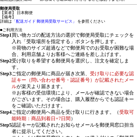
郵便局受取
【業者】 日本郵便
【備考】
詳細は
「配送ガイド 郵便局受取サービス」
を参照ください
■ご利用方法
Step1
買い物カゴの配送方法の選択で郵便局受取にチェックを
入れ「受取場所を指定する」ボタンを押します。
※荷物のサイズ超過などで郵便局でのお受取が困難な場
合、利用店舗よりお客様へご連絡を差し上げます。
Step2
受け取りを希望する郵便局を選択し、注文を確定しま
す。
Step3
ご指定の郵便局に商品が届き次第、
受け取りに必要な認
証キー（問い合わせ番号・認証番号）が記載されたメー
ル
が楽天より届きます。
※お客様の受信環境により、メールが確認できない場合
がございます。その場合は、購入履歴からでも認証キー
をご確認いただけます。
Step4
ご指定の郵便局へ商品を受け取りに行きます。（
受取可
能時期：商品到着日+7日間
）
Step5
認証キーが記載されたお知らせメールを郵便局窓口担当
者に提示してください。