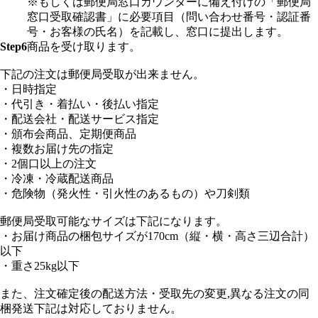
※もしくは郵便局窓口カウンターに備え付けの「郵便局
窓口受取確認書」に必要項目（問い合わせ番号・認証番
号・お客様の氏名）を記載し、窓口に提出します。
Step6
商品を受け取ります。
下記の注文は郵便局受取が出来ません。
・日時指定
・代引き・着払い・後払い指定
・配送会社・配送サービス指定
・頒布会商品、定期便商品
・複数お届け先の指定
・2個口以上の注文
・冷凍・冷蔵配送商品
・危険物（発火性・引火性のあるもの）や刀剣類
郵便局受取可能なサイズは下記になります。
・お届け商品の梱包サイズが170cm（縦・横・高さ三辺合計）
以下
・重さ25kg以下
また、注文確定後の配送方法・受取先の変更,異なる注文の同
梱発送下記は対応しておりません。