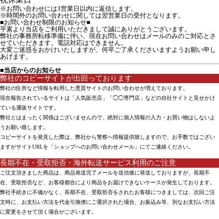
※お問い合わせには3営業日以内に返信します。
※時間外のお問い合わせに関しては翌営業日の受付となります。
■お問い合わせ制限のお知らせ■

平素より当店をご利用いただきまして誠にありがとうございます。

弊社の事務所転移準備に伴い、現在お問い合わせはメールのみのご対応とさ
せていただきます。電話対応はできません。

大変ご迷惑をおかけいたしますが、何卒ご了承くださいますようお願い申し
あげます。
■当店からのお知らせ
弊社のコピーサイトが出回っております
弊社の住所など情報を転用した悪質サイトのお問い合わせが増えております。
現在報告されているサイトは「人気販売店」「◯◯専門店」などの自社サイトと見せかけ
ている通販サイトです。
弊社とはまったく関係はございませんので、絶対に個人情報の入力・お買い物はしないよ
うお願い致します。
コピーサイトを発見した際は、弊社から警察へ情報提供致しますので、お手数ではござい
ますがサイトURLを「ショップへのお問い合わせメール」にてご連絡ください。
長期不在・受取拒否・海外転送サービス利用のご注意
ご注文頂きました商品は、商品発送完了メールを送信後に発送しておりますが、長期不
在、受取拒否など、お客様都合により商品をお届けできないケースが発生しております。
弊社手続きに不備がなく、長期不在、受取拒否をされたお客様につきましては、次回ご注
文時に、お支払い方法を代金引換便にご選択された場合、お振込み等、別なお支払い方法
に変更をさせて頂く場合がございます。