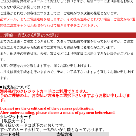
ご注文詳細を弊社からメールにてお送りしておりますが、送信エラーにより詳細をお伝え
できない状況が多発しております。
ご連絡がとれないお客様につきましては、ご連絡がつき次第の発送となります。
必ずメール、または電話連絡を致しますが、その後も連絡がとれない場合、ご注文から1週
間後に注文キャンセル処理を行わせて頂きます事をご了承下さい。
ご連絡・配送の遅延のお詫び
全てのご連絡・ご注文につきまして、スタッフ総動員で作業を行っておりますが、ご注文
状況によりご連絡から配送までに通常時より遅延が生じる場合がございます。
また、配送中の交通状況、天候、震災などにより指定日にお届けできない場合がございま
す。
大変ご迷惑をお掛け致します事を、深くお詫び申し上げます。
ご注文は順次手続きを行いますので、予め、ご了承下さいますよう宜しくお願い申し上げ
ます。
■お支払について
海外発行のクレジットカードはご利用できません。
予めご理解の上、お支払い方法をご選択下さいますようお願い申し上げま
す。
I cannot use the credit card of the overseas publication.
After understanding, please choose a means of payment beforehand.
クレジットカード
【取扱カード】
取り扱いカードは以下のとおりです。
すべてのカード会社で、一括払いが可能となっております。
カード会社
支払方法