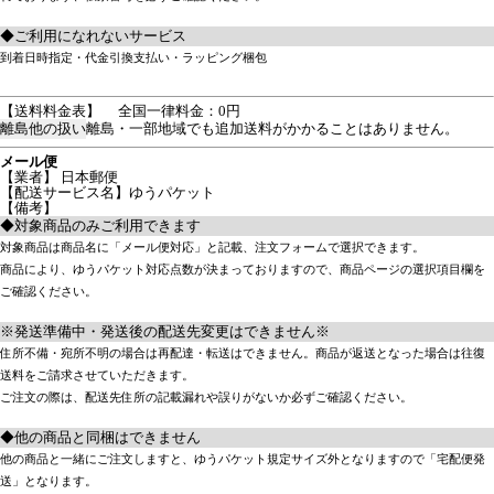
◆ご利用になれないサービス
到着日時指定・代金引換支払い・ラッピング梱包
【送料料金表】
全国一律料金：0円
離島他の扱い
離島・一部地域でも追加送料がかかることはありません。
メール便
【業者】 日本郵便
【配送サービス名】ゆうパケット
【備考】
◆対象商品のみご利用できます
対象商品は商品名に「メール便対応」と記載、注文フォームで選択できます。
商品により、ゆうパケット対応点数が決まっておりますので、商品ページの選択項目欄を
ご確認ください。
※発送準備中・発送後の配送先変更はできません※
住所不備・宛所不明の場合は再配達・転送はできません。商品が返送となった場合は往復
送料をご請求させていただきます。
ご注文の際は、配送先住所の記載漏れや誤りがないか必ずご確認ください。
◆他の商品と同梱はできません
他の商品と一緒にご注文しますと、ゆうパケット規定サイズ外となりますので「宅配便発
送」となります。