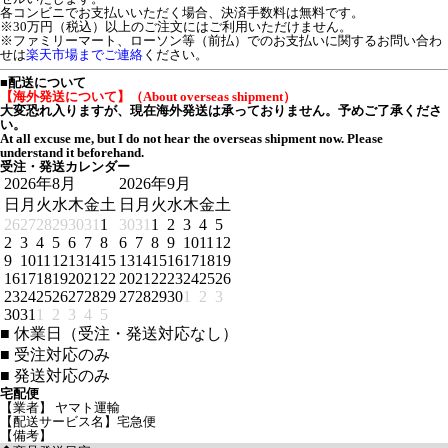
各コンビニでお支払いいただく場合、決済手数料は無料です。
※30万円（税込）以上のご注文にはご利用いただけません。
※ファミリーマート、ローソン等（前払）でのお支払いに関するお問い合わ
せは
楽天市場までご連絡
ください。
■配送について
【海外発送について】（About overseas shipment）
大変恐れ入りますが、現在海外発送は承っておりません。予めご了承くださ
い。
At all excuse me, but I do not hear the overseas shipment now. Please
understand it beforehand.
受注・発送カレンダー
2026年8月
2026年9月
日
月
火
水
木
金
土
日
月
火
水
木
金
土
26
27
28
29
30
31
1
30
31
1
2
3
4
5
2
3
4
5
6
7
8
6
7
8
9
10
11
12
9
10
11
12
13
14
15
13
14
15
16
17
18
19
16
17
18
19
20
21
22
20
21
22
23
24
25
26
23
24
25
26
27
28
29
27
28
29
30
1
2
3
30
31
1
2
3
4
5
■
休業日（受注・発送対応なし）
■
受注対応のみ
■
発送対応のみ
宅配便
【業者】 ヤマト運輸
【配送サービス名】宅急便
【備考】