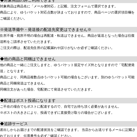
◆対象商品のみご利用できます
対象商品は商品名に「メール便対応」と記載、注文フォームで選択できます。
商品により、ゆうパケット対応点数が決まっておりますので、商品ページの選択項目欄を
ご確認ください。
※発送準備中・発送後の配送先変更はできません※
住所不備・宛所不明の場合は再配達・転送はできません。商品が返送となった場合は往復
送料をご請求させていただきます。
ご注文の際は、配送先住所の記載漏れや誤りがないか必ずご確認ください。
◆他の商品と同梱はできません
他の商品と一緒にご注文しますと、ゆうパケット規定サイズ外となりますので「宅配便発
送」となります。
商品により、同商品複数点ゆうパケット可能の場合もございます。別のゆうパケット可能
商品と同梱発送はできません。
同梱注文があった場合、宅配便にて発送させていただきます。
◆配達はポスト投函になります
ご不在の場合でもポストに配達するので、自宅でお待ち頂く必要がありません。
※ポストの大きさにより、投函できずに直接受け取りの場合がございます。
◆追跡サービス
差出しからお届けまでの配達状況をご確認できます。 当店からお送りするメールに記載さ
れております、伝票番号を必ずご確認ください。