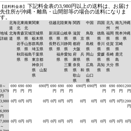
下記料金表の3,980円以上の送料は、お届け
【送料料金表】
先住所が沖縄・離島・山間部等の場合の送料になりま
す。
北海
北東
南東
関東
信越
北陸
東海
関西
中国
四国
北九
南九
沖縄
道
北
北
州
州
地域
北海
青森
宮城
茨城県
新潟
富山
岐阜
滋賀
鳥取
徳島
福岡
熊本
沖縄
詳細
道
県
県
栃木県
県
県
県
県 京
県
県
県
県
県
岩手
山形
群馬県
長野
石川
静岡
都府
島根
香川
佐賀
宮崎
県
県
埼玉県
県
県
県
大阪
県
県
県
県
秋田
福島
千葉県
福井
愛知
府 兵
岡山
愛媛
長崎
鹿児
県
県
東京都
県
県
庫県
県
県
県
島
神奈川
三重
奈良
広島
高知
大分
県
県 山梨
県
県 和
県
県
県
県
歌山
山口
県
県
0～
690
690
690
690円
690
690
690
690円
690円
690
690
690
1200
3,979
円
円
円
円
円
円
円
円
円
円
円
3,980
0円
0円
0円
0円
0円
0円
0円
0円
0円
0円
0円
0円
1200
～
円
6,999
円
7,000
0円
0円
0円
0円
0円
0円
0円
0円
0円
0円
0円
0円
0円
～