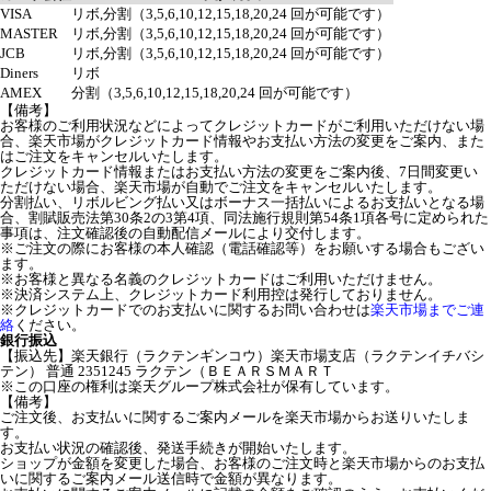
VISA
リボ,分割（3,5,6,10,12,15,18,20,24 回が可能です）
MASTER
リボ,分割（3,5,6,10,12,15,18,20,24 回が可能です）
JCB
リボ,分割（3,5,6,10,12,15,18,20,24 回が可能です）
Diners
リボ
AMEX
分割（3,5,6,10,12,15,18,20,24 回が可能です）
【備考】
お客様のご利用状況などによってクレジットカードがご利用いただけない場
合、楽天市場がクレジットカード情報やお支払い方法の変更をご案内、また
はご注文をキャンセルいたします。
クレジットカード情報またはお支払い方法の変更をご案内後、7日間変更い
ただけない場合、楽天市場が自動でご注文をキャンセルいたします。
分割払い、リボルビング払い又はボーナス一括払いによるお支払いとなる場
合、割賦販売法第30条2の3第4項、同法施行規則第54条1項各号に定められた
事項は、注文確認後の自動配信メールにより交付します。
※ご注文の際にお客様の本人確認（電話確認等）をお願いする場合もござい
ます。
※お客様と異なる名義のクレジットカードはご利用いただけません。
※決済システム上、クレジットカード利用控は発行しておりません。
※クレジットカードでのお支払いに関するお問い合わせは
楽天市場までご連
絡
ください。
銀行振込
【振込先】楽天銀行（ラクテンギンコウ）楽天市場支店（ラクテンイチバシ
テン） 普通 2351245 ラクテン（ＢＥＡＲＳＭＡＲＴ
※この口座の権利は楽天グループ株式会社が保有しています。
【備考】
ご注文後、お支払いに関するご案内メールを楽天市場からお送りいたしま
す。
お支払い状況の確認後、発送手続きが開始いたします。
ショップが金額を変更した場合、お客様のご注文時と楽天市場からのお支払
いに関するご案内メール送信時で金額が異なります。