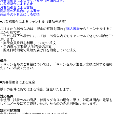
お客様都合によるキャンセル（商品発送前）
お客様都合による返金
お客様都合による交換
商品等の不具合による返金
商品等の不具合による交換
■
お客様都合によるキャンセル（商品発送前）
ご注文から30分以内は、理由の有無を問わず
購入履歴
からキャンセルするこ
とが可能です。
ただし以下の場合においては、30分以内でもキャンセルできない場合がご
ざいます。
・楽天会員登録を利用していない注文
・予約購入/定期購入/頒布会の注文
・配送日時指定で最短お届け日を指定している注文
備考
・キャンセルのご希望については、「キャンセル／返金／交換に関する連絡
先」へご相談ください。
■
お客様都合による返金
以下の条件にあてはまる場合、返金いたします。
対応条件
未使用、試着のみの商品、付属タグ有りの場合に限り、対応期間内に電話も
しくはメールにてご連絡いただいたもののみ原則対応いたします。
対応可能期間