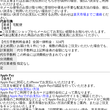
※注文者またはお届け先住所のどちらかが国外の場合、後払い決済をご利用
いただけません。
※メール便等のお受け取り時に受領印や署名が不要な配送方法の場合、後払
い決済をご利用いただけない場合がございます。
※後払い決済でのお支払いに関するお問い合わせは
楽天市場までご連絡
くだ
さい。
代金引換
【業者】宅配便
【備考】
●ご注文後にショップからメールにてお支払い総額をお知らせいたします。
●代金は配達された商品のお受け取り時に配送員にお支払いください。
【代引手数料料金表】 全国一律料金： 324円
まとめ買い
お届け先１件につき、複数の商品をご注文いただいた場合でも、
計算規則
代引手数料は上記料金表の金額になります。
代引手数料
この料金には消費税が含まれています
分消費税
代引業者指
指定なし
定
Apple Pay
【備考】
Apple Payに対応したiPhoneでお支払いいただけます。
ご注文を確定する直前に、Apple Payの認証を行っていただきます。
Apple Payでのお支払い方法
Apple Payでご利用できるカードは発行会社によって異なります。
詳細は
Apple Payでのお支払い方法
よりAppleのサイトをご確認ください。
お客様のご利用状況などによってApple Payおよびクレジットカードがご利用
いただけない場合、楽天市場がお支払い方法の変更をご案内、またはご注文
をキャンセルいたします。
お支払い方法の変更をご案内後、7日間変更いただけない場合、楽天市場が