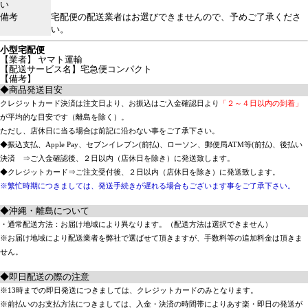
い
備考
宅配便の配送業者はお選びできませんので、予めご了承くださ
い。
小型宅配便
【業者】 ヤマト運輸
【配送サービス名】宅急便コンパクト
【備考】
◆商品発送目安
クレジットカード決済は注文日より、お振込はご入金確認日より
「２～４日以内の到着」
が平均的な目安です（離島を除く）。
ただし、店休日に当る場合は前記に沿わない事をご了承下さい。
◆振込支払、Apple Pay、セブンイレブン(前払)、ローソン、郵便局ATM等(前払)、後払い
決済 ⇒ご入金確認後、２日以内（店休日を除き）に発送致します。
◆クレジットカード⇒ご注文受付後、２日以内（店休日を除き）に発送致します。
※繁忙時期につきましては、発送手続きが遅れる場合もございます事をご了承下さい。
◆沖縄・離島について
・通常配送方法：お届け地域により異なります。（配送方法は選択できません）
※お届け地域により配送業者を弊社で選ばせて頂きますが、手数料等の追加料金は頂きま
せん。
◆即日配送の際の注意
※13時までの即日発送につきましては、クレジットカードのみとなります。
※前払いのお支払方法につきましては、入金・決済の時間帯によりあす楽・即日の発送が