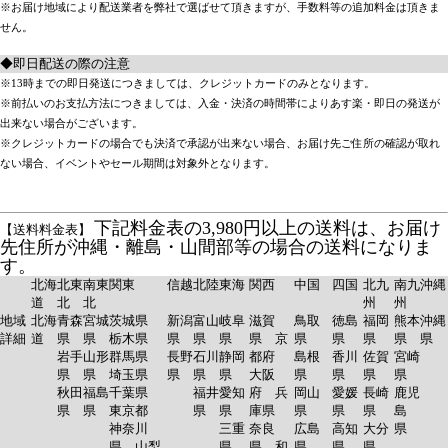
※お届け地域により配送業者を弊社で選ばせて頂きますが、手数料等の追加料金は頂きま
せん。
◆即日配送の際の注意
※13時までの即日発送につきましては、クレジットカードのみとなります。
※前払いのお支払方法につきましては、入金・決済の時間帯によりあす楽・即日の発送が
出来ない場合がございます。
※クレジットカードの場合でも決済で承認が出来ない場合、お届け先ご住所の確認が取れ
ない場合、イベントやセール期間は対象外となります。
下記料金表の3,980円以上の送料は、お届け
【送料料金表】
先住所が沖縄・離島・山間部等の場合の送料になりま
す。
北海
北東
南東
関東
信越
北陸
東海
関西
中国
四国
北九
南九
沖縄
道
北
北
州
州
地域
北海
青森
宮城
茨城県
新潟
富山
岐阜
滋賀
鳥取
徳島
福岡
熊本
沖縄
詳細
道
県
県
栃木県
県
県
県
県 京
県
県
県
県
県
岩手
山形
群馬県
長野
石川
静岡
都府
島根
香川
佐賀
宮崎
県
県
埼玉県
県
県
県
大阪
県
県
県
県
秋田
福島
千葉県
福井
愛知
府 兵
岡山
愛媛
長崎
鹿児
県
県
東京都
県
県
庫県
県
県
県
島
神奈川
三重
奈良
広島
高知
大分
県
県 山梨
県
県 和
県
県
県