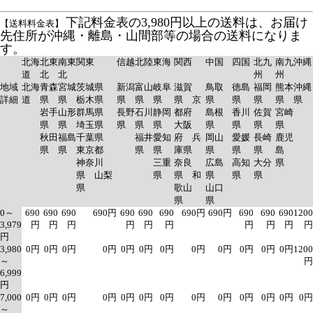
下記料金表の3,980円以上の送料は、お届け
【送料料金表】
先住所が沖縄・離島・山間部等の場合の送料になりま
す。
北海
北東
南東
関東
信越
北陸
東海
関西
中国
四国
北九
南九
沖縄
道
北
北
州
州
地域
北海
青森
宮城
茨城県
新潟
富山
岐阜
滋賀
鳥取
徳島
福岡
熊本
沖縄
詳細
道
県
県
栃木県
県
県
県
県 京
県
県
県
県
県
岩手
山形
群馬県
長野
石川
静岡
都府
島根
香川
佐賀
宮崎
県
県
埼玉県
県
県
県
大阪
県
県
県
県
秋田
福島
千葉県
福井
愛知
府 兵
岡山
愛媛
長崎
鹿児
県
県
東京都
県
県
庫県
県
県
県
島
神奈川
三重
奈良
広島
高知
大分
県
県 山梨
県
県 和
県
県
県
県
歌山
山口
県
県
0～
690
690
690
690円
690
690
690
690円
690円
690
690
690
1200
3,979
円
円
円
円
円
円
円
円
円
円
円
3,980
0円
0円
0円
0円
0円
0円
0円
0円
0円
0円
0円
0円
1200
～
円
6,999
円
7,000
0円
0円
0円
0円
0円
0円
0円
0円
0円
0円
0円
0円
0円
～