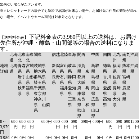
出来ない場合がございます。
※クレジットカードの場合でも決済で承認が出来ない場合、お届け先ご住所の確認が取れ
ない場合、イベントやセール期間は対象外となります。
下記料金表の3,980円以上の送料は、お届け
【送料料金表】
先住所が沖縄・離島・山間部等の場合の送料になりま
す。
北海
北東
南東
関東
信越
北陸
東海
関西
中国
四国
北九
南九
沖縄
道
北
北
州
州
地域
北海
青森
宮城
茨城県
新潟
富山
岐阜
滋賀
鳥取
徳島
福岡
熊本
沖縄
詳細
道
県
県
栃木県
県
県
県
県 京
県
県
県
県
県
岩手
山形
群馬県
長野
石川
静岡
都府
島根
香川
佐賀
宮崎
県
県
埼玉県
県
県
県
大阪
県
県
県
県
秋田
福島
千葉県
福井
愛知
府 兵
岡山
愛媛
長崎
鹿児
県
県
東京都
県
県
庫県
県
県
県
島
神奈川
三重
奈良
広島
高知
大分
県
県 山梨
県
県 和
県
県
県
県
歌山
山口
県
県
0～
690
690
690
690円
690
690
690
690円
690円
690
690
690
1200
3,979
円
円
円
円
円
円
円
円
円
円
円
3,980
0円
0円
0円
0円
0円
0円
0円
0円
0円
0円
0円
0円
1200