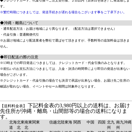
◆クレジットカード、代金引換⇒ご注文受付後、２日以内（店休日を除き）に発送致しま
す。
※繁忙時期につきましては、発送手続きが遅れる場合もございます事をご了承下さい。
◆沖縄・離島について
・通常配送方法：お届け地域により異なります。（配送方法は選択できません）
・代金引換：普通郵便代引
※お届け地域により配送業者を弊社で選ばせて頂きますが、手数料等の追加料金は頂きま
せん。
◆即日配送の際の注意
※13時までの即日発送につきましては、クレジットカード・代金引換のみとなります。
※前払いのお支払方法につきましては、入金・決済の時間帯により即日の発送が出来ない
場合がございます。
※クレジットカード・代金引換の場合でも決済で承認が出来ない場合、お届け先ご住所の
確認が取れない場合、イベントやセール期間は対象外となります。
下記料金表の3,980円以上の送料は、お届け
【送料料金表】
先住所が沖縄・離島・山間部等の場合の送料になりま
す。
北海
北東
南東
関東
信越
北陸
東海
関西
中国
四国
北九
南九
沖縄
道
北
北
州
州