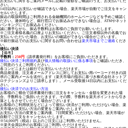
お支払いに関するご案内メールに記載の金額をご確認のうえ、お支払いくだ
さい。
14日以内にお支払いが確認できない場合、楽天市場が自動でご注文をキャン
セルいたします。
振込の取扱時間はご利用される金融機関のホームページなどを予めご確認く
ださい。連休時など、銀行窓口でお振込みができない場合は、ATMやネット
バンキングにてお振込みください。
誠に勝手ながら、振込手数料はお客様のご負担でお願いいたします。
※ご注文者様名義の口座よりお支払いください。ご注文者様以外の名義でお
支払いいただいた場合、お支払いの確認ができない場合がございます。
※銀行振込でのお支払いに関するお問い合わせは
楽天市場までご連絡
くださ
い。
後払い決済
【備考】
手数料：
250円
（請求書発行料）をお客様にご負担いただきます。
後払い決済ご利用規約
及び
個人情報の取扱いに係る事項
をご確認いただき、
ご同意のうえご利用ください。
各コンビニまたは銀行でお支払いいただけます。
商品発送後、注文者メールアドレスに対してお支払い用バーコード付きの請
求のご案内メールを送付します（楽天市場の指示に基づき株式会社ネットプ
ロテクションズよりご請求します）。メール受取後14日以内にお支払いくだ
さい。
後払い決済でのお支払い方法
お客様のご都合で請求書発行後に注文をキャンセル・金額を変更された場
合、手数料をご負担いただきます。その際、手数料を楽天ポイントから引き
落としをさせていただく場合がございます。
お客様のご利用状況などによって後払い決済がご利用いただけない場合、楽
天市場がお支払い方法の変更をご案内いたします。
お支払い方法の変更をご案内後、7日間変更いただけない場合、楽天市場が
自動でご注文をキャンセルいたします。
※54,000円（税込）以上のご注文にはご利用いただけません。
※楽天会員以外のお客様にはご利用いただけません。