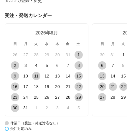
メルマガ登録・変更
受注・発送カレンダー
2026年8月
20
日
月
火
水
木
金
土
日
月
火
26
27
28
29
30
31
1
30
31
1
2
3
4
5
6
7
8
6
7
8
9
10
11
12
13
14
15
13
14
15
16
17
18
19
20
21
22
20
21
22
23
24
25
26
27
28
29
27
28
29
30
31
1
2
3
4
5
休業日（受注・発送対応なし）
受注対応のみ