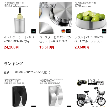
ボトルクーラー｜ZACK
コースターとスタンドの
ボウル｜ZACK 30723 S
20316 DONAR ワイン ク
セット｜ZACK 20374 R
OLTA フルーツボウル ス
ーラー 保冷 バー アイテ
EGIO コースター スタン
ナックボウル 深皿 小物
24,200
15,510
20,680
円
円
円
ム グッズ ヘアライン マ
ド ホルダー 茶托 卓上 テ
容器 果物かご パンかご
ット仕上げ 冷やす ステ
ーブル ウェア ラウンド 6
収納 容器 器 深皿 ステン
ンレス おしゃれ 雑貨 ス
枚 セットカフェ ステン
レス 高級 ホテルライク
タイリッシュ モード か
レス おしゃれ 雑貨 かっ
インダストリアル ドイツ
ランキング
っこいい 上質 高級 ホテ
こいい 上質 高級 ホテル
デザイナーズ HL [在庫有
ルライク 男前インテリア
ライク ドイツ デザイナ
り]
更新日
：
08/09
（08/02〜08/08集計）
インダストリアル ドイツ
ーズ HL [在庫有り]
デザイナーズ HL [お取寄
せ]