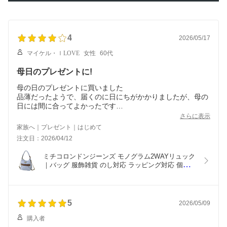
4
2026/05/17
マイケル・ｌLOVE
女性
60代
母日のプレゼントに!
母の日のプレゼントに買いました
品薄だったようで、届くのに日にちがかかりましたが、母の
日には間に合ってよかったです
さらに表示
家族へ｜プレゼント｜はじめて
注文日：2026/04/12
ミチコロンドンジーンズ モノグラム2WAYリュック
｜バッグ 服飾雑貨 のし対応 ラッピング対応 個包装 
選べる 包装紙 おまとめ注文 ご自宅用 プレゼント 
贈り物 ギフト 贈答用 カタログギフト 送料無料
5
2026/05/09
購入者