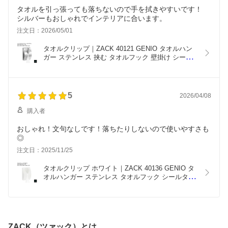
タオルを引っ張っても落ちないので手を拭きやすいです！
シルバーもおしゃれでインテリアに合います。
注文日：2026/05/01
タオルクリップ｜ZACK 40121 GENIO タオルハン
ガー ステンレス 挟む タオルフック 壁掛け シール
タイプ タオル掛け バスルーム お風呂 浴室 キッチ
ン 洗面 シンプル モダン ツァック ザック おしゃれ 
かっこいい 上質 高級 インダストリアル ドイツ HL 
[在庫有り]
5
2026/04/08
購入者
おしゃれ！文句なしです！落ちたりしないので使いやすさも
◎
注文日：2025/11/25
タオルクリップ ホワイト｜ZACK 40136 GENIO タ
オルハンガー ステンレス タオルフック シールタイ
プ タオル掛け バスルーム お風呂 浴室 キッチン 洗
面 シンプル モダン ツァック ザック おしゃれ 雑貨 
かっこいい 上質 高級 ドイツ 2024年 新作 [在庫有
り]
ZACK（ツァック）とは