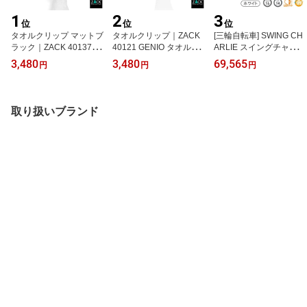
1
2
3
位
位
位
タオルクリップ マットブ
タオルクリップ｜ZACK
[三輪自転車] SWING CH
ラック｜ZACK 40137 G
40121 GENIO タオルハ
ARLIE スイングチャーリ
ENIO タオルハンガー ス
ンガー ステンレス 挟む
ー｜ロータイプ三輪自転
3,480
3,480
69,565
円
円
円
テンレス タオルフック
タオルフック 壁掛け シ
車 MG-TRE16L ホワイト
シールタイプ タオル掛け
ールタイプ タオル掛け
送料無料 北海道・沖縄と
バスルーム お風呂 浴室
バスルーム お風呂 浴室
離島別途送料
キッチン 洗面 シンプル
キッチン 洗面 シンプル
取り扱いブランド
モダン ツァック ザック
モダン ツァック ザック
おしゃれ 雑貨 かっこい
おしゃれ かっこいい 上
い 上質 高級 ドイツ [在庫
質 高級 インダストリア
有り]
ル ドイツ HL [在庫有り]