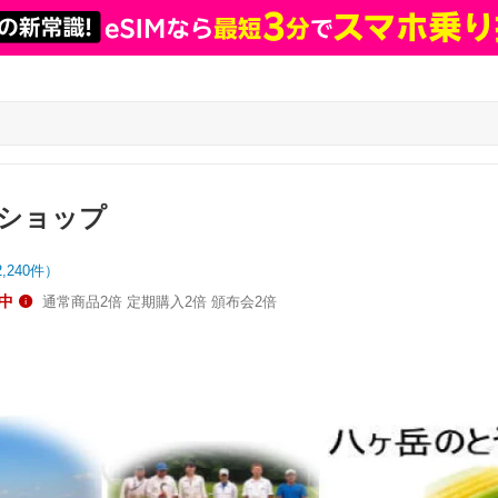
ショップ
2,240
件）
中
通常商品2倍 定期購入2倍 頒布会2倍