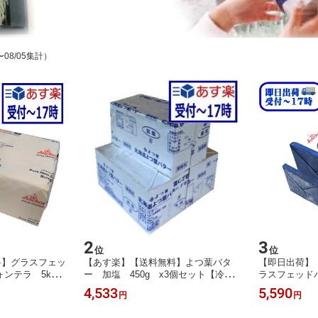
〜08/05集計）
2
3
位
位
料】グラスフェッ
【あす楽】【送料無料】よつ葉バタ
【即日出荷】
ンテラ 5kg
ー 加塩 450g x3個セット【冷
ラスフェッドバタ
中国・四国・九
蔵】
or 食塩不使用
4,533
5,590
円
円
算があります。