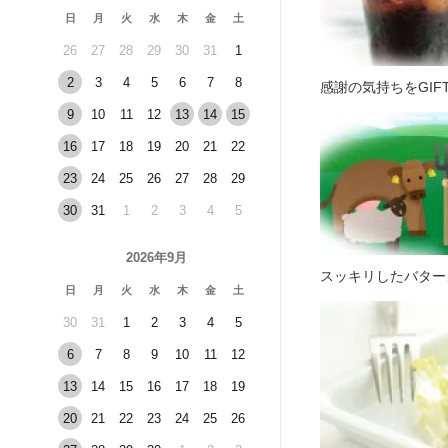
日
月
火
水
木
金
土
26
27
28
29
30
31
1
2
3
4
5
6
7
8
感謝の気持ちをGI
9
10
11
12
13
14
15
16
17
18
19
20
21
22
23
24
25
26
27
28
29
30
31
1
2
3
4
5
2026年9月
スッキリしたバター
日
月
火
水
木
金
土
30
31
1
2
3
4
5
6
7
8
9
10
11
12
13
14
15
16
17
18
19
20
21
22
23
24
25
26