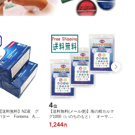
4
5
位
位
【送料無料】NZ産 グ
【送料無料(メール便)】海の精カルマ
【即日
ー Fonterra Anch
グ1000（いのちのもと） オーサワ
有塩 
 454gx3 【冷凍】
ジャパン 10g(1g×10包) x3個セット
0日以
1,244
1,60
円