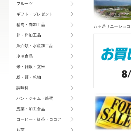
フルーツ
ギフト・プレゼント
精肉・肉加工品
八ヶ岳サニーショコ
卵・卵加工品
魚介類・水産加工品
冷凍食品
米・雑穀・玄米
粉・麺・乾物
調味料
パン・ジャム・蜂蜜
惣菜・加工食品
コーヒー・紅茶・ココア
お茶