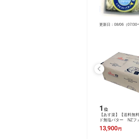
更新日
：
08/06
（07/30
15
1
位
位
用 450
【あす楽】業務用 よつ葉北海道カッ
【あす楽】【送料無
限 40日
トバター食塩不使用（150gx9枚)1箱
ド無塩バター NZフォ
【冷蔵】
【冷凍】 ＊北海道・
3,838
13,900
円
円
州・沖縄・離島は加