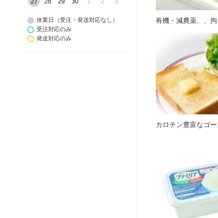
27
28
29
30
1
2
3
有機・減農薬、、拘
休業日（受注・発送対応なし）
受注対応のみ
発送対応のみ
カロチン豊富なゴー