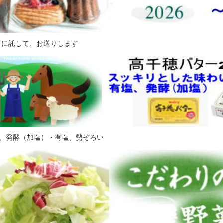
FTに託して、お送りします
、発酵（加塩）・有塩、勢ぞろい