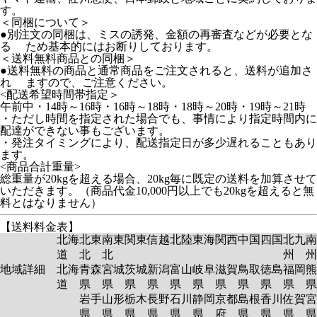
す。
＜同梱について＞
●別注文の同梱は、ミスの誘発、金額の再審査などが必要とな
る ため基本的にはお断りしております。
＜送料無料商品との同梱＞
●送料無料の商品と通常商品をご注文されると、送料が追加さ
れ ますので、ご注意ください。
<配送希望時間帯指定＞
午前中・14時～16時・16時～18時・18時～20時・19時～21時
・ただし時間を指定された場合でも、事情により指定時間内に
配達ができない事もございます。
・発注タイミングにより、配送指定日が多少遅れることもあり
ます。
<商品合計重量>
総重量が20kgを超える場合、20kg毎に既定の送料を加算させて
いただきます。（商品代金10,000円以上でも20kgを超えると無
料とはなりません）
【送料料金表】
北海
北東
南東
関東
信越
北陸
東海
関西
中国
四国
北九
南
道
北
北
州
州
地域詳細
北海
青森
宮城
茨城
新潟
富山
岐阜
滋賀
鳥取
徳島
福岡
熊
道
県
県
県
県
県
県
県
県
県
県
岩手
山形
栃木
長野
石川
静岡
京都
島根
香川
佐賀
宮
県
県
県
県
県
県
府
県
県
県