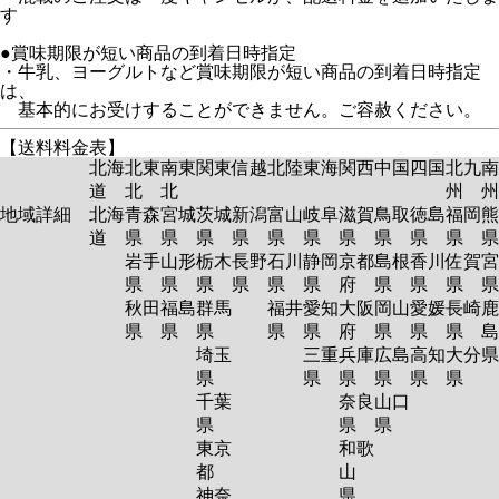
す
●賞味期限が短い商品の到着日時指定
・牛乳、ヨーグルトなど賞味期限が短い商品の到着日時指定
は、
基本的にお受けすることができません。ご容赦ください。
【送料料金表】
北海
北東
南東
関東
信越
北陸
東海
関西
中国
四国
北九
南
道
北
北
州
州
地域詳細
北海
青森
宮城
茨城
新潟
富山
岐阜
滋賀
鳥取
徳島
福岡
熊
道
県
県
県
県
県
県
県
県
県
県
岩手
山形
栃木
長野
石川
静岡
京都
島根
香川
佐賀
宮
県
県
県
県
県
県
府
県
県
県
秋田
福島
群馬
福井
愛知
大阪
岡山
愛媛
長崎
鹿
県
県
県
県
県
府
県
県
県
島
埼玉
三重
兵庫
広島
高知
大分
県
県
県
県
県
県
千葉
奈良
山口
県
県
県
東京
和歌
都
山
神奈
県