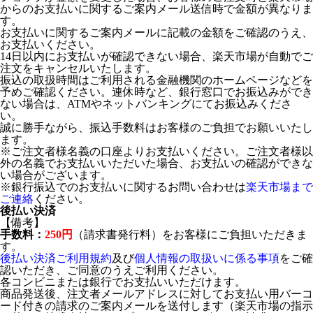
からのお支払いに関するご案内メール送信時で金額が異なりま
す。
お支払いに関するご案内メールに記載の金額をご確認のうえ、
お支払いください。
14日以内にお支払いが確認できない場合、楽天市場が自動でご
注文をキャンセルいたします。
振込の取扱時間はご利用される金融機関のホームページなどを
予めご確認ください。連休時など、銀行窓口でお振込みができ
ない場合は、ATMやネットバンキングにてお振込みくださ
い。
誠に勝手ながら、振込手数料はお客様のご負担でお願いいたし
ます。
※ご注文者様名義の口座よりお支払いください。ご注文者様以
外の名義でお支払いいただいた場合、お支払いの確認ができな
い場合がございます。
※銀行振込でのお支払いに関するお問い合わせは
楽天市場まで
ご連絡
ください。
後払い決済
【備考】
手数料：
250円
（請求書発行料）をお客様にご負担いただきま
す。
後払い決済ご利用規約
及び
個人情報の取扱いに係る事項
をご確
認いただき、ご同意のうえご利用ください。
各コンビニまたは銀行でお支払いいただけます。
商品発送後、注文者メールアドレスに対してお支払い用バーコ
ード付きの請求のご案内メールを送付します（楽天市場の指示