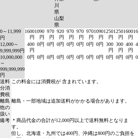
川
県
山梨
県
0～11,999
1600
1090
970
920
970
970
970
1090
1250
1250
1600
16
円
円
円
円
円
円
円
円
円
円
円
円
12,000～
400
0円
0円
0円
0円
0円
0円
0円
300
300
400
4
円
円
円
円
9,999,999円
10,000,000
0円
0円
0円
0円
0円
0円
0円
0円
0円
0円
0円
～
999,999,999
円
送料
この料金には消費税が 含まれています。
分消
費税
離島
離島・一部地域は追加送料がかかる場合があります。
他の
扱い
備考
＊商品代金の合計が12,000円以上で送料無料となりま
す。
但し、北海道・九州では400円、沖縄は800円のご負担を