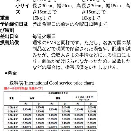
小サイ
長さ30cm、幅23cm、高
長さ30cm、幅18cm、高
ズ
さ15cmまで
さ15cmまで
重量
15kgまで
10kgまで
予約締切日及
差出希望日の前週の金曜日12時まで
び時刻
差出日※
毎週火曜日
損害賠償
通常のEMSと同様です。ただし、名あて国の禁
制品などで税関で保留された場合や、配達を試
みたが、受取人さまの事情などによる理由によ
り、商品が受け取られなかったため、腐敗した
などの場合は、損害賠償をいたしません。
●料金
送料表(International Cool service price chart)