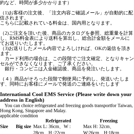
約など、時間が多少かかります）
（1)お客様の注文後、「注文内容ご確認メール」が自動的に配
信されます。
こちらに記載されている料金は、国内用となります。
（2)ご注文を頂いた後、商品のカタログを参照、総重量を計算
し、RMS料金表により送料を算出し、総合計金額をメールに
てお送りいたします。
（3)お送りしたメール内容でよろしければ、OKの返信を頂き
ます。
カード利用の場合は、この段階でご注文確定、となりキャン
セルができなくなります、ご了承ください。
銀行・コンビニは入金確認後、商品を発注いたします。
（４）商品がそろった段階で郵便局に予約し、発送いたしま
す、同時にお客様にメールで発送のご連絡をいたします
International Cool EMS Service (Please write down your
address in English)
You can choice refrigerated and freezing goods transportfor Taiwan,
Hong Kong, Singapore and Malay.
applicable condition
Refrigerated
Freezing
Size
Big size
Max L: 36cm、W :
Max H: 32cm、
28cm、H :22cm
W:26cm、H:18cm