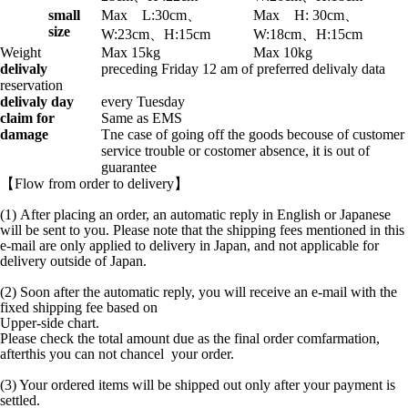
small
Max L:30cm、
Max H: 30cm、
size
W:23cm、H:15cm
W:18cm、H:15cm
Weight
Max 15kg
Max 10kg
delivaly
preceding Friday 12 am of preferred delivaly data
reservation
delivaly day
every Tuesday
claim for
Same as EMS
damage
Tne case of going off the goods becouse of customer
service trouble or costomer absence, it is out of
guarantee
【Flow from order to delivery】
(1) After placing an order, an automatic reply in English or Japanese
will be sent to you. Please note that the shipping fees mentioned in this
e-mail are only applied to delivery in Japan, and not applicable for
delivery outside of Japan.
(2)
Soon after the automatic reply, you will receive an e-mail with the
fixed shipping fee based on
Upper-side chart.
Please check the total amount due as the final order comfarmation,
afterthis you can not chancel
your order.
(
3) Your ordered items will be shipped out only after your payment is
settled.