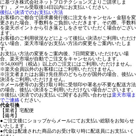
に基づき株式会社ネットプロテクションズよりご請求しま
す）。メール受取後14日以内にお支払いください。
後払い決済でのお支払い方法
お客様のご都合で請求書発行後に注文をキャンセル・金額を変
更された場合、手数料をご負担いただきます。その際、手数料
を楽天ポイントから引き落としをさせていただく場合がござい
ます。
お客様のご利用状況などによって後払い決済がご利用いただけ
ない場合、楽天市場がお支払い方法の変更をご案内いたしま
す。
お支払い方法の変更をご案内後、7日間変更いただけない場
合、楽天市場が自動でご注文をキャンセルいたします。
※54,000円（税込）以上のご注文にはご利用いただけません。
※楽天会員以外のお客様にはご利用いただけません。
※注文者またはお届け先住所のどちらかが国外の場合、後払い
決済をご利用いただけません。
※メール便等のお受け取り時に受領印や署名が不要な配送方法
の場合、後払い決済をご利用いただけない場合がございます。
※後払い決済でのお支払いに関するお問い合わせは
楽天市場ま
でご連絡
ください。
代金引換
【業者】宅配便
【備考】
●ご注文後にショップからメールにてお支払い総額をお知らせ
いたします。
●代金は配達された商品のお受け取り時に配送員にお支払いく