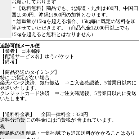
お願いしております
＊【送料無料】商品でも、北海道・九州は400円、中国四
国は300円、沖縄は800円の加算となります。
＊総重量が15kgを超える場合、15kg毎に既定の送料を加
算させていただきます。（商品代金12,000円以上でも
15kgを超えると無料とはなりません）
追跡可能メール便
【業者】 日本郵便
【配送サービス名】ゆうパケット
【備考】
【商品発送のタイミング】
特にご指定がない場合、
楽天バンク決済、銀行振込 ⇒ご入金確認後、5営業日以内に
発送いたします。
クレジットカード決済 ⇒ご注文確認後、5営業日以内に発送
いたします。
【送料料金表】
全国一律料金：320円
送料分消費
この料金には消費税が 含まれています。
税
離島他の扱
離島・一部地域でも追加送料がかかることはあり