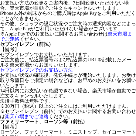
お支払い方法の変更をご案内後、7日間変更いただけない場
合、楽天市場が自動でご注文をキャンセルいたします。
iPhone以外の端末からのご購入時はApple Payをご利用いただく
ことができません。
その他、ショップの設定状況やご注文時の選択内容などによっ
て、Apple Payがご利用いただけない場合がございます。
※Apple Payでのお支払いに関するお問い合わせは
楽天市場ま
でご連絡
ください。
セブンイレブン（前払）
【備考】
セブンイレブンでお支払いいただけます。
ご注文後に、払込票番号および払込票のURLを記載したメー
ルを楽天市場からお送りいたします。
セブンイレブンでのお支払い方法
お支払い状況の確認後、発送手続きが開始いたします。お受け
取り希望日をご指定の場合などは、お早めのお支払いをお願い
いたします。
14日以内にお支払いが確認できない場合、楽天市場が自動でご
注文をキャンセルいたします。
決済手数料は無料です。
※30万円（税込）以上のご注文にはご利用いただけません。
※セブンイレブン（前払）でのお支払いに関するお問い合わせ
は
楽天市場までご連絡
ください。
ファミリーマート、ローソン等（前払）
【備考】
ローソン、ファミリーマート、ミニストップ、セイコーマート