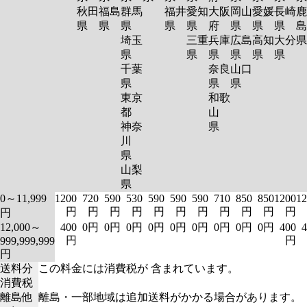
秋田
福島
群馬
福井
愛知
大阪
岡山
愛媛
長崎
鹿
県
県
県
県
県
府
県
県
県
島
埼玉
三重
兵庫
広島
高知
大分
県
県
県
県
県
県
千葉
奈良
山口
県
県
県
東京
和歌
都
山
神奈
県
川
県
山梨
県
0～11,999
1200
720
590
530
590
590
590
710
850
850
1200
12
円
円
円
円
円
円
円
円
円
円
円
円
12,000～
400
0円
0円
0円
0円
0円
0円
0円
0円
0円
400
4
円
円
999,999,999
円
送料分
この料金には消費税が 含まれています。
消費税
離島他
離島・一部地域は追加送料がかかる場合があります。