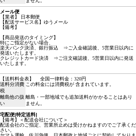
い
ません。
メール便
【業者】 日本郵便
【配送サービス名】ゆうメール
【備考】
【商品発送のタイミング】
特にご指定がない場合、
楽天バンク決済、銀行振込 ⇒ご入金確認後、5営業日以内に
発送いたします。
クレジットカード決済 ⇒ご注文確認後、5営業日以内に発送
いたします。
【送料料金表】
全国一律料金：320円
送料分消費
この料金には消費税が 含まれています。
税
離島他の扱
離島・一部地域でも追加送料がかかることはあり
い
ません。
宅配便[特定送料]
【備考】＜配送会社について＞
配送会社のご指定、営業所止めは受けかねますのでご了承くだ
さい。
ヤマト運輸、佐川急便、日本郵政と地域ごとに契約しておりま