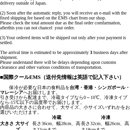
delivery outside of Japan.
(2)
Soon after the automatic reply, you will receive an e-mail with the
fixed shipping fee based on the EMS chart from our shop.
Please check the total amount due as the final order comfarmation,
after
this you can not chancel
your order.
(
3) Your ordered items will be shipped out only after your payment is
settled.
The arrival time is estimated to be approximately
3
business days after
shipment.
Please understand there will be delays depending upon customs
clearance and other various conditions of transportation.
■国際クールEMS（送付先情報は英語で記入下さい）
保冷が必要な日本の食料品を
台湾・香港・シンガポール・
マレーシア
へお届けします。
引き受けから配達まで、冷蔵タイプなら0～10℃、冷凍タイプ
なら-15℃以下の温度帯でお届けします。
内容品の大きさに合わせて、大サイズ、小サイズいずれかをお
選びいただけます。
冷蔵
冷凍
大きさ
大サイ
長さ36cm、幅28cm、高
長さ32cm、幅26cm、高
ズ
さ22cmまで
さ18cmまで