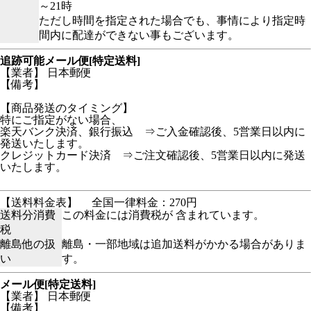
～21時
ただし時間を指定された場合でも、事情により指定時
間内に配達ができない事もございます。
追跡可能メール便[特定送料]
【業者】 日本郵便
【備考】
【商品発送のタイミング】
特にご指定がない場合、
楽天バンク決済、銀行振込 ⇒ご入金確認後、5営業日以内に
発送いたします。
クレジットカード決済 ⇒ご注文確認後、5営業日以内に発送
いたします。
【送料料金表】
全国一律料金：270円
送料分消費
この料金には消費税が 含まれています。
税
離島他の扱
離島・一部地域は追加送料がかかる場合がありま
い
す。
メール便[特定送料]
【業者】 日本郵便
【備考】