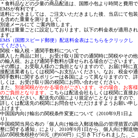
＊食料品などの少量の商品配送は、国際小包より時間と費用で
EMSが有利です。
送料につきましては、ご注文いただきました後、当店にて包装
も含めた重量を測りまして、
別途メールにて ご案内致します。
送料は重量ごとに設定しております。以下の料金表が適用され
ます。
EMS（国際スピード郵便）配送料金表はこちらをクリックし
てください。
関税・輸入税・通関手数料について
購入した商品に対し、お受け取り国での通関時に関税やその他
の輸入税、および通関手数料が課せられる場合がございます。
その際は、お受取人様のご負担となりますので、お届け時に直
接配送業者もしくは税関へお支払いください。なお、税金や通
関手数料に関するポリシーは各国によって異なりますので、詳
しくは、お受け取り国の税関にお問い合わせください。
また、
別途関税がかかる場合がございます。その場合、お客様
のご負担となります。
こちらは配送会社もしくは税関に直接お
支払いください。配送先の国により規定がことなりますので、
詳しくは配送先の税関にお問合せいただけますようお願い申し
上げます。
中国国内向け輸出の関税条件変更について（2010年9月1日よ
り）
中国税関当局公布の「個人向け輸出入郵送物品の管理措置の調
整に関する通知」により、2010年9月1日から、個人向け郵送物
品の関税免税枠が50元（約650円）に引き下げられました。こ