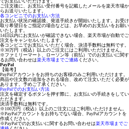
でお支払いいただけます。
ご注文後に、お支払い受付番号を記載したメールを楽天市場か
らお送りいたします。
各コンビニでのお支払い方法
お支払い状況の確認後、発送手続きが開始いたします。お受け
取り希望日をご指定の場合などは、お早めのお支払いをお願い
いたします。
14日以内にお支払いが確認できない場合、楽天市場が自動でご
注文をキャンセルいたします。
各コンビニでお支払いいただく場合、決済手数料は無料です。
※30万円（税込）以上のご注文にはご利用いただけません。
※ファミリーマート、ローソン等（前払）でのお支払いに関す
るお問い合わせは
楽天市場までご連絡
ください。
PayPal
【備考】
PayPalアカウントをお持ちのお客様のみご利用いただけます。
商品や注文数の追加をされる場合、改めて注文いただく必要が
あります。予めご了承ください。
PayPalでのお支払い方法
注文を確定するボタンを押す際に、お支払いの手続きをしてい
ただきます。
決済手数料は無料です。
※100万円（税込）以上のご注文にはご利用いただけません。
※PayPalアカウントをお持ちでない場合、PayPalアカウントを
作成ください。
※PayPalでのお支払いに関するお問い合わせは
楽天市場までご
連絡
ください。