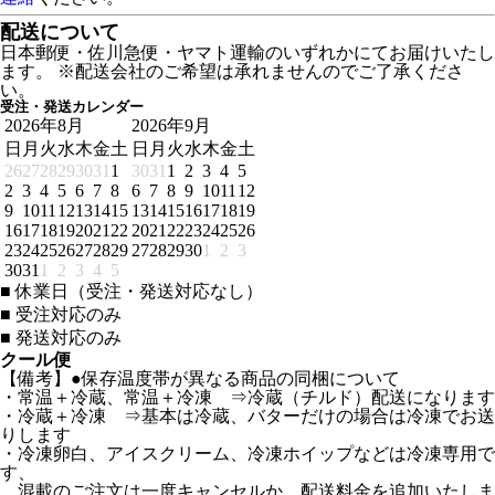
配送について
日本郵便・佐川急便・ヤマト運輸のいずれかにてお届けいたし
ます。 ※配送会社のご希望は承れませんのでご了承くださ
い。
受注・発送カレンダー
2026年8月
2026年9月
日
月
火
水
木
金
土
日
月
火
水
木
金
土
26
27
28
29
30
31
1
30
31
1
2
3
4
5
2
3
4
5
6
7
8
6
7
8
9
10
11
12
9
10
11
12
13
14
15
13
14
15
16
17
18
19
16
17
18
19
20
21
22
20
21
22
23
24
25
26
23
24
25
26
27
28
29
27
28
29
30
1
2
3
30
31
1
2
3
4
5
■
休業日（受注・発送対応なし）
■
受注対応のみ
■
発送対応のみ
クール便
【備考】●保存温度帯が異なる商品の同梱について
・常温＋冷蔵、常温＋冷凍 ⇒冷蔵（チルド）配送になります
・冷蔵＋冷凍 ⇒基本は冷蔵、バターだけの場合は冷凍でお送
りします
・冷凍卵白、アイスクリーム、冷凍ホイップなどは冷凍専用で
す、
混載のご注文は一度キャンセルか、配送料金を追加いたしま