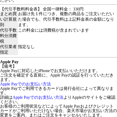
ださい。
【代引手数料料金表】 全国一律料金： 330円
まとめ買
お届け先１件につき、複数の商品をご注文いただい
い計算規
た場合でも、代引手数料は上記料金表の金額になり
則
ます。
代引手数
この料金には消費税が含まれています
料分消費
税
代引業者
指定なし
指定
Apple Pay
【備考】
Apple Payに対応したiPhoneでお支払いいただけます。
ご注文を確定する直前に、Apple Payの認証を行っていただき
ます。
Apple Payでのお支払い方法
Apple Payでご利用できるカードは発行会社によって異なりま
す。
詳細は
Apple Payでのお支払い方法
よりAppleのサイトをご確認
ください。
お客様のご利用状況などによってApple Payおよびクレジット
カードがご利用いただけない場合、楽天市場がお支払い方法の
変更をご案内、またはご注文をキャンセルいたします。