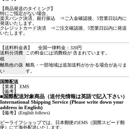
【商品発送のタイミング】
特にご指定がない場合、
楽天バンク決済、銀行振込 ⇒ご入金確認後、5営業日以内に
発送いたします。
クレジットカード決済 ⇒ご注文確認後、5営業日以内に発送
いたします。
【送料料金表】
全国一律料金：320円
送料分消費
この料金には消費税が 含まれています。
税
離島他の扱
離島・一部地域は追加送料がかかる場合がありま
い
す。
国際配送
【業者】 EMS
【備考】
■国際配送対象商品（送付先情報は英語で記入下さい）
International Shipping Service (Please write down your
address in English)
【備考】(English follows)
ビーライフショップでは、日本郵便のEMS（国際スピード郵
便）にて海外配送いたします。