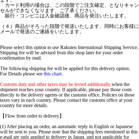
カード利用の場合は、この段階でご注文確定、となりキャン
セルができなくなります、ご了承ください。
銀行・コンビニは入金確認後、商品を発注いたします。
（４）商品がそろった段階で発送いたします、同時にお客様に
メールで発送のご連絡をいたします。
Please select this option to use Rakuten International Shipping Service.
Shipping fee will be advised from this shop later for your order
confirmation by mail.
The following shipping fee will be applied for this delivery option.
For Details please see
this chart.
Customs duty and other taxes may be levied additionally
when the
shipment reaches your country. If applicable, please pay those costs
directly to the delivery agents or the customs office. Policies on those
taxes vary in each country. Please contact the customs office at your
country for more details.
【Flow from order to delivery】
(1) After placing an order, an automatic reply in English or Japanese
will be sent to you. Please note that the shipping fees mentioned in this
e-mail are only applied to delivery in Japan, and not applicable for