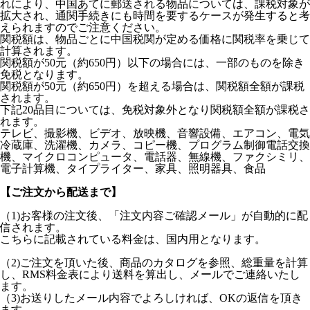
れにより、中国あてに郵送される物品については、課税対象が
拡大され、通関手続きにも時間を要するケースが発生すると考
えられますのでご注意ください。
関税額は、物品ごとに中国税関が定める価格に関税率を乗じて
計算されます。
関税額が50元（約650円）以下の場合には、一部のものを除き
免税となります。
関税額が50元（約650円）を超える場合は、関税額全額が課税
されます。
下記20品目については、免税対象外となり関税額全額が課税さ
れます。
テレビ、撮影機、ビデオ、放映機、音響設備、エアコン、電気
冷蔵庫、洗濯機、カメラ、コピー機、プログラム制御電話交換
機、マイクロコンピュータ、電話器、無線機、ファクシミリ、
電子計算機、タイプライター、家具、照明器具、食品
【ご注文から配送まで】
（1)お客様の注文後、「注文内容ご確認メール」が自動的に配
信されます。
こちらに記載されている料金は、国内用となります。
（2)ご注文を頂いた後、商品のカタログを参照、総重量を計算
し、RMS料金表により送料を算出し、メールでご連絡いたし
ます。
（3)お送りしたメール内容でよろしければ、OKの返信を頂き
ます。