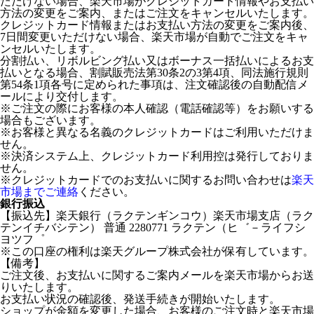
ただけない場合、楽天市場がクレジットカード情報やお支払い
方法の変更をご案内、またはご注文をキャンセルいたします。
クレジットカード情報またはお支払い方法の変更をご案内後、
7日間変更いただけない場合、楽天市場が自動でご注文をキャ
ンセルいたします。
分割払い、リボルビング払い又はボーナス一括払いによるお支
払いとなる場合、割賦販売法第30条2の3第4項、同法施行規則
第54条1項各号に定められた事項は、注文確認後の自動配信メ
ールにより交付します。
※ご注文の際にお客様の本人確認（電話確認等）をお願いする
場合もございます。
※お客様と異なる名義のクレジットカードはご利用いただけま
せん。
※決済システム上、クレジットカード利用控は発行しておりま
せん。
※クレジットカードでのお支払いに関するお問い合わせは
楽天
市場までご連絡
ください。
銀行振込
【振込先】楽天銀行（ラクテンギンコウ）楽天市場支店（ラク
テンイチバシテン） 普通 2280771 ラクテン（ヒ゛－ライフシ
ヨツフ゜
※この口座の権利は楽天グループ株式会社が保有しています。
【備考】
ご注文後、お支払いに関するご案内メールを楽天市場からお送
りいたします。
お支払い状況の確認後、発送手続きが開始いたします。
ショップが金額を変更した場合、お客様のご注文時と楽天市場