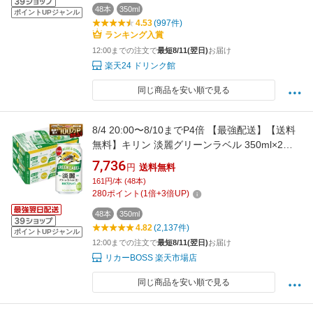
48本
350ml
ポイントUPジャンル
4.53
(997件)
ランキング入賞
12:00までの注文で
最短8/11(翌日)
お届け
楽天24 ドリンク館
同じ商品を安い順で見る
8/4 20:00〜8/10までP4倍 【最強配送】【送料
無料】キリン 淡麗グリーンラベル 350ml×2ケ
ース/48本YTR ビール 発泡酒 キリンビール
7,736
円
送料無料
161円/本 (48本)
280
ポイント
(
1
倍+
3
倍UP)
48本
350ml
4.82
(2,137件)
ポイントUPジャンル
12:00までの注文で
最短8/11(翌日)
お届け
リカーBOSS 楽天市場店
同じ商品を安い順で見る