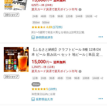
円〜
送料無料
定期便 酒 缶 焼津 高評価 ランキング a15-706
625円～/本 (24本)
a21-070
楽天カード決済で楽天ポイント付与
24本
48本
72本
96本
120本
144本
192本
+2
350ml
500ml
4.69
(172件)
約1〜5週間で発送※異なる場合は説明文記載
静岡県焼津市
【ふるさと納税】クラフトビール 8種 12本/24
本 ビール 飲み比べ セット 地ビール | 単品 定期
便 選べる本数＆回数 ヤッホーブルーイング よ
15,000
円〜
送料無料
なよなエール インドの青鬼 IPA 水曜日のネコ
1,250円～/本 (12本)
正気のサタン 350ml 缶 びーる 詰合せ お酒
楽天カード決済で楽天ポイント付与
BBQ 晩酌 佐久市限定
12本
24本
36本
48本
72本
96本
108本
144本
+2
350ml
5
(18件)
30営業日以内に出荷
長野県佐久市