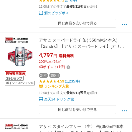
4.71
(276件)
12:00までの注文で
最短8/11(翌日)
お届け
酒のビッグボス
同じ商品を安い順で見る
アサヒ スーパードライ 缶( 350ml×24本入)
【2shdrk】【アサヒ スーパードライ】[アサヒ
ビール/ビール/スーパードライ]
4,797
円
送料無料
200円/本 (24本)
43
ポイント
(
1
倍)
24本
350ml
4.59
(1,235件)
ポイントUPジャンル
ランキング入賞
12:00までの注文で
最短8/11(翌日)
お届け
楽天24 ドリンク館
同じ商品を安い順で見る
アサヒ スタイルフリー 〈生〉 缶(350ml*48本