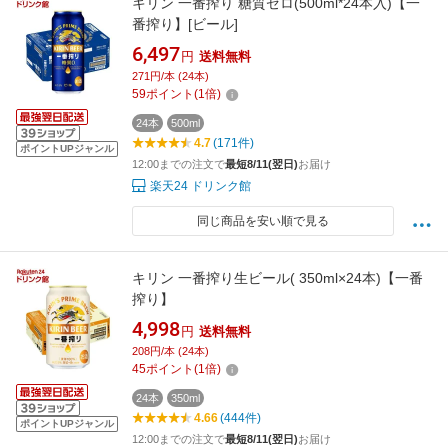
キリン 一番搾り 糖質ゼロ(500ml*24本入)【一
番搾り】[ビール]
6,497
円
送料無料
271円/本 (24本)
59
ポイント
(
1
倍)
24本
500ml
4.7
(171件)
ポイントUPジャンル
12:00までの注文で
最短8/11(翌日)
お届け
楽天24 ドリンク館
同じ商品を安い順で見る
キリン 一番搾り生ビール( 350ml×24本)【一番
搾り】
4,998
円
送料無料
208円/本 (24本)
45
ポイント
(
1
倍)
24本
350ml
4.66
(444件)
ポイントUPジャンル
12:00までの注文で
最短8/11(翌日)
お届け