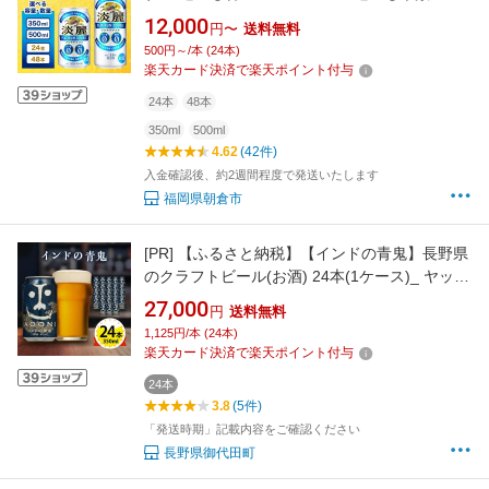
48本 プリン体0 糖質0 福岡工場産 ビール キリ
12,000
円〜
送料無料
ンビール お酒 アルコール 酵母 抑制 発酵制御技
500円～/本 (24本)
術 飲みごたえ 爽快 キレ ギフト 贈答品
楽天カード決済で楽天ポイント付与
24本
48本
350ml
500ml
4.62
(42件)
入金確認後、約2週間程度で発送いたします
福岡県朝倉市
[PR]
【ふるさと納税】【インドの青鬼】長野県
のクラフトビール(お酒) 24本(1ケース)_ ヤッホ
ーブルーイング よなよな 酒 BBQ バーベキュー
27,000
円
送料無料
家飲み 宅飲み 晩酌 長野県 長野 まとめ買い ご
1,125円/本 (24本)
当地ビール ギフト プレゼント【1121531】
楽天カード決済で楽天ポイント付与
24本
3.8
(5件)
「発送時期」記載内容をご確認ください
長野県御代田町