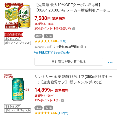
【先着順 最大10％OFFクーポン取得可】
【08/04 20:00から メーカー横断割引クーポン
利用可】アサヒ アサヒオフ 350ml 缶 24本×2ケ
7,588
円
送料無料
ース（48本）【送料無料（一部地域除く）】 ア
158円/本 (48本)
サヒビール
204
ポイント
(
1
倍+
2
倍UP)
48本
350ml
4.68
(63件)
ポイントUPジャンル
13:00までの注文で
最短8/11(翌日)
お届け
FELICITY Beer&Water
同じ商品を安い順で見る
サントリー 金麦 糖質75％オフ(350ml*96本セッ
ト)【金麦糖質オフ】[新ジャンル 第3のビール
発泡酒 金麦オフ]
14,899
円
送料無料
155円/本 (96本)
135
ポイント
(
1
倍)
96本
350ml
ポイントUPジャンル
4.66
(112件)