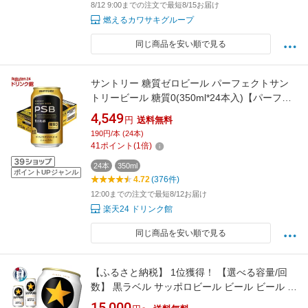
8/12 9:00までの注文で最短8/15お届け
燃えるカワサキグループ
同じ商品を安い順で見る
サントリー 糖質ゼロビール パーフェクトサン
トリービール 糖質0(350ml*24本入)【パーフェ
クトサントリービール(PSB)】
4,549
円
送料無料
190円/本 (24本)
41
ポイント
(
1
倍)
24本
350ml
ポイントUPジャンル
4.72
(376件)
12:00までの注文で最短8/12お届け
楽天24 ドリンク館
同じ商品を安い順で見る
【ふるさと納税】 1位獲得！ 【選べる容量/回
数】 黒ラベル サッポロビール ビール ビール サ
ッポロ 生ビール 350ml 500ml 24本 48本 単品
15,000