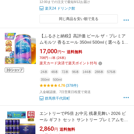
12:00までの注文で最短8/12お届け
楽天24 ドリンク館
同じ商品を安い順で見る
【ふるさと納税】高評価 ビール ザ・プレミア
ムモルツ 香るエール 350ml 500ml ( 選べる 1箱
2箱 / 単品 定期便 ) 12本 12缶 24本 24缶 48本
17,000
円〜
送料無料
48缶 プレモル 缶ビール 生ビール サントリー
708円～/本 (24本)
お酒 酒 アルコール ギフト 贈答 人気 お取り寄
楽天カード決済で楽天ポイント付与
せ 送料無料 群馬県 千代田町
24本
48本
72本
96本
144本
288本
576本
350ml
500ml
4.76
(378件)
入金確認後、7日営業日程度で発送
群馬県千代田町
エントリーでP5倍 お中元 残暑見舞い 2026 ビ
ール ギフト セット サントリー プレミアムモル
ツ プレミアムビール プレモル 350ml 12本
2,860
円
送料無料
BPF3S 送料無料（一部地域除く） エントリー