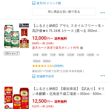
楽天24 ドリンク館
同じ商品を安い順で見る
【ふるさと納税】アサヒ スタイルフリー＜生＞
高評価★4.75 24本 1ケース (選べる 350ml
500ml / 単品 2ヶ月定期便 ～ 12ヶ月定期便) | 最
12,000
円〜
送料無料
短3日発送 ビール 発泡酒 酒 お酒 アルコール 糖
500円～/本 (24本)
質ゼロ 糖質 糖質制限 アサヒビール stylefree 24
楽天カード決済で楽天ポイント付与
缶 缶ビール 缶 茨城県守谷市
24本
48本
72本
96本
120本
144本
168本
+5
350ml
500ml
4.64
(269件)
最短3日〜7日程で出荷*土日祝 年末年始除く
茨城県守谷市
【ふるさと納税】【最短発送】【訳あり】 キリ
ン本麒麟＜北海道千歳工場産＞350ml・500ml
1〜2ケース（1ケース24本）北海道 ふるさと納
12,500
円〜
送料無料
税 ビール お酒 ケース ギフト 酒【北海道千歳
521円～/本 (24本)