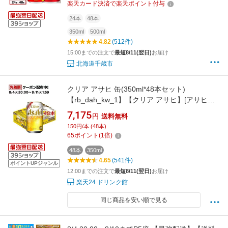
市】ビール ギフト 麒麟 KIRIN
楽天カード決済で楽天ポイント付与
24本
48本
350ml
500ml
4.82
(512件)
15:00までの注文で
最短8/11(翌日)
お届け
北海道千歳市
クリア アサヒ 缶(350ml*48本セット)
【rb_dah_kw_1】【クリア アサヒ】[アサヒビ
ール/新ジャンル/クリアアサヒ]
7,175
円
送料無料
150円/本 (48本)
65
ポイント
(
1
倍)
48本
350ml
4.65
(541件)
ポイントUPジャンル
12:00までの注文で
最短8/11(翌日)
お届け
楽天24 ドリンク館
同じ商品を安い順で見る