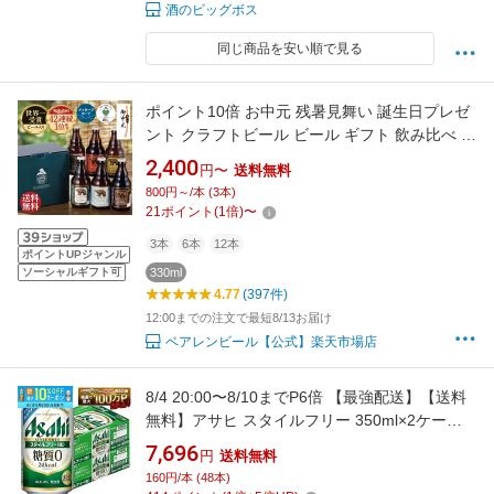
酒のビッグボス
同じ商品を安い順で見る
ポイント10倍 お中元 残暑見舞い 誕生日プレゼ
ント クラフトビール ビール ギフト 飲み比べ セ
ット ベアレン 詰め合わせ 選べる 3本 6本 12本
2,400
円〜
送料無料
送料無料 【 地ビール 瓶ビール 世界一受賞 お盆
800円～/本 (3本)
帰省土産 自宅用 エコ配送 敬老の日 御礼 内祝
21
ポイント
(
1
倍)
〜
父親 男性 50代 60代 お酒 岩手】
3本
6本
12本
ポイントUPジャンル
ソーシャルギフト可
330ml
4.77
(397件)
12:00までの注文で最短8/13お届け
ベアレンビール【公式】楽天市場店
8/4 20:00〜8/10までP6倍 【最強配送】【送料
無料】アサヒ スタイルフリー 350ml×2ケー
ス/48本 YTR 発泡酒 アサヒビール
7,696
円
送料無料
160円/本 (48本)