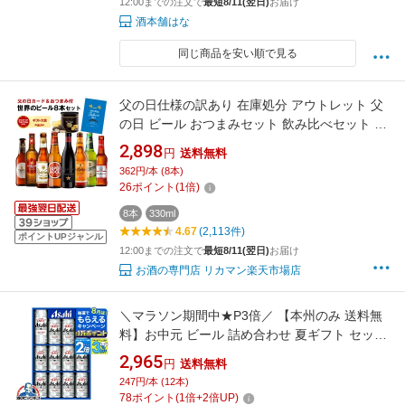
12:00までの注文で
最短8/11(翌日)
お届け
酒本舗はな
同じ商品を安い順で見る
父の日仕様の訳あり 在庫処分 アウトレット 父
の日 ビール おつまみセット 飲み比べセット ギ
フト お酒父の日カード&おつまみ付 世界のビー
2,898
円
送料無料
ル8本セット黒トリュフ風味ポテトチップス 送
362円/本 (8本)
料無料 詰め合わせ クラフトビール RSL
26
ポイント
(
1
倍)
8本
330ml
4.67
(2,113件)
ポイントUPジャンル
12:00までの注文で
最短8/11(翌日)
お届け
お酒の専門店 リカマン楽天市場店
＼マラソン期間中★P3倍／ 【本州のみ 送料無
料】お中元 ビール 詰め合わせ 夏ギフト セット
アサヒ AS-3N 『GIFT』スーパードライ 内祝い
2,965
円
送料無料
誕生日 プレゼント 御中元 お中元ビール 3000円
247円/本 (12本)
以下 日付指定可 包装
78
ポイント
(
1
倍+
2
倍UP)