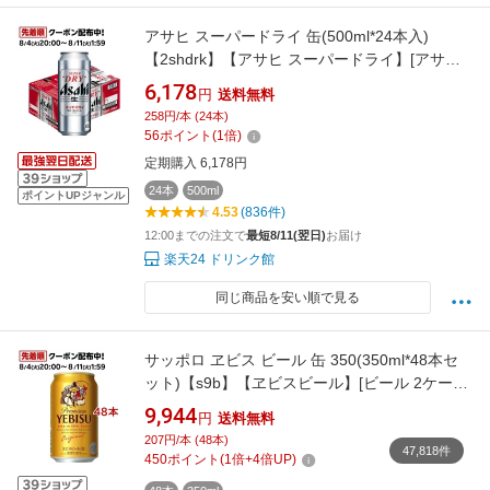
アサヒ スーパードライ 缶(500ml*24本入)
【2shdrk】【アサヒ スーパードライ】[アサヒ
ビール/ビール/スーパードライ]
6,178
円
送料無料
258円/本 (24本)
56
ポイント
(
1
倍)
定期購入 6,178円
24本
500ml
ポイントUPジャンル
4.53
(836件)
12:00までの注文で
最短8/11(翌日)
お届け
楽天24 ドリンク館
同じ商品を安い順で見る
サッポロ ヱビス ビール 缶 350(350ml*48本セ
ット)【s9b】【ヱビスビール】[ビール 2ケース
エビス]
9,944
円
送料無料
207円/本 (48本)
47,818件
450
ポイント
(
1
倍+
4
倍UP)