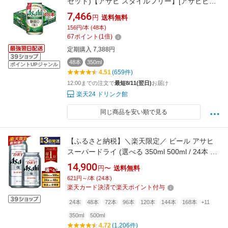
セット)【アサヒ スタイルフリー】[アサヒビー
ル/発泡酒/スタイルフリー]
7,466
円
送料無料
156円/本 (48本)
67
ポイント
(
1
倍)
定期購入 7,388円
48本
350ml
ポイントUPジャンル
4.51
(659件)
12:00までの注文で
最短8/11(翌日)
お届け
楽天24 ドリンク館
同じ商品を安い順で見る
【ふるさと納税】＼楽天限定／ ビール アサヒ
スーパードライ (選べる 350ml 500ml / 24本 48
本 / 単品 2ヶ月～12ヶ月定期便 12ヶ月定期便)
14,900
円〜
送料無料
楽天フェスタ 期間限定| 最短3日発送 アサヒビ
621円～/本 (24本)
ール お酒 アルコール Asahi アサヒビール 缶ビ
楽天カード決済で楽天ポイント付与
ール ギフト 茨城県守谷市 高評価★4.67
24本
48本
72本
96本
120本
144本
168本
+11
350ml
500ml
4.72
(1,206件)