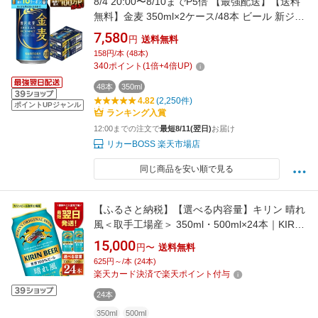
8/4 20:00〜8/10までP5倍 【最強配送】【送料
無料】金麦 350ml×2ケース/48本 ビール 新ジャ
ンル サントリービール
7,580
円
送料無料
158円/本 (48本)
340
ポイント
(
1
倍+
4
倍UP)
48本
350ml
4.82
(2,250件)
ポイントUPジャンル
ランキング入賞
12:00までの注文で
最短8/11(翌日)
お届け
リカーBOSS 楽天市場店
同じ商品を安い順で見る
【ふるさと納税】【選べる内容量】キリン 晴れ
風＜取手工場産＞ 350ml・500ml×24本｜KIRIN
麒麟 ビール 晴れ風 最短翌日 スピード発送 茨城
15,000
円〜
送料無料
県 取手市
625円～/本 (24本)
楽天カード決済で楽天ポイント付与
24本
350ml
500ml