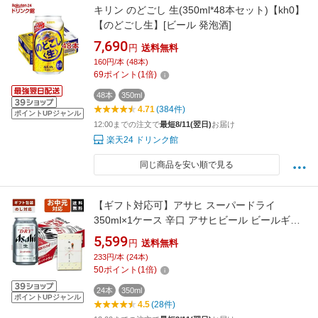
キリン のどごし 生(350ml*48本セット)【kh0】
【のどごし生】[ビール 発泡酒]
7,690
円
送料無料
160円/本 (48本)
69
ポイント
(
1
倍)
48本
350ml
4.71
(384件)
ポイントUPジャンル
12:00までの注文で
最短8/11(翌日)
お届け
楽天24 ドリンク館
同じ商品を安い順で見る
【ギフト対応可】アサヒ スーパードライ
350ml×1ケース 辛口 アサヒビール ビールギフ
ト 送料無料 贈答用 御祝 内祝い お返し 御供 新
5,599
円
送料無料
築祝い お中元 お歳暮 父の日 母の日
233円/本 (24本)
50
ポイント
(
1
倍)
24本
350ml
ポイントUPジャンル
4.5
(28件)