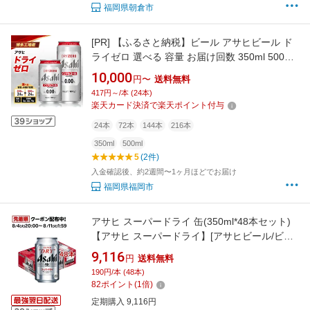
福岡県朝倉市
[PR]
【ふるさと納税】ビール アサヒビール ド
ライゼロ 選べる 容量 お届け回数 350ml 500ml
単品 定期 6缶パック 1ケース 24本 アサヒ 缶ビ
10,000
円〜
送料無料
ール アルコールフリー ノンアルコール ノンア
417円～/本 (24本)
ル ノンアルコールビール ノンアルビール セッ
楽天カード決済で楽天ポイント付与
ト 詰め合わせ 福岡 福岡市 博多
24本
72本
144本
216本
350ml
500ml
5
(2件)
入金確認後、約2週間〜1ヶ月ほどでお届け
福岡県福岡市
アサヒ スーパードライ 缶(350ml*48本セット)
【アサヒ スーパードライ】[アサヒビール/ビー
ル/スーパードライ]
9,116
円
送料無料
190円/本 (48本)
82
ポイント
(
1
倍)
定期購入 9,116円