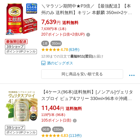
＼マラソン期間中★P3倍／ 【最強配送】【本
州のみ 送料無料】キリン 本麒麟 350ml×2ケー
ス/48本《048》『IAS』 第3のビール 新ジャン
7,639
円
送料無料
ル
7,639円/本 (1本)
207
ポイント
(
1
倍+
2
倍UP)
1本
350ml
4.78
(63件)
ポイントUPジャンル
12:00までの注文で
最短8/11(翌日)
お届け
酒のビッグボス
同じ商品を安い順で見る
【4ケース(96本)送料無料】[ノンアル]ヴェリタ
スブロイ ピュア&フリー 330ml×96本※沖縄県
は送料無料対象外＜ノンアルコールビール＞[2
11,404
円
送料無料
個口][T87.1308.1200.SE]
119円/本 (96本)
105
ポイント
(
1
倍)
96本
330ml
ポイントUPジャンル
4.83
(113件)