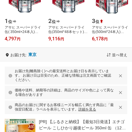
1
2
3
位
位
位
アサヒ スーパードライ
アサヒ スーパードライ
アサヒ スーパードライ
缶( 350ml×24本入)
缶(350ml*48本セット)
缶(500ml*24本入)
【2shdrk】【アサヒ スー
【アサヒ スーパードラ
【2shdrk】【アサヒ スー
4,797
9,116
6,178
円
円
円
パードライ】[アサヒビー
イ】[アサヒビール/ビー
パードライ】[アサヒビー
ル/ビール/ス…
ル/スーパード…
ル/ビール/スー…
東京
お届け先:
並べ替え
お届け先(離島除く)への最安送料とお届け日を表示していま
す。 お届け日は目安のため、正確な情報は注文画面でご確認
ください。
価格や送料、納期等の詳細は、商品のサイズや色によって異な
る場合があります
商品のお届けに関するお客様ニーズを幅広く満たす商品に「最
強翌日配送」ラベルを表示しています。
詳細を見る
[PR]
【ふるさと納税】【最短3日発送】エチゴ
ビール こしひかり越後ビール 350ml 缶 （12