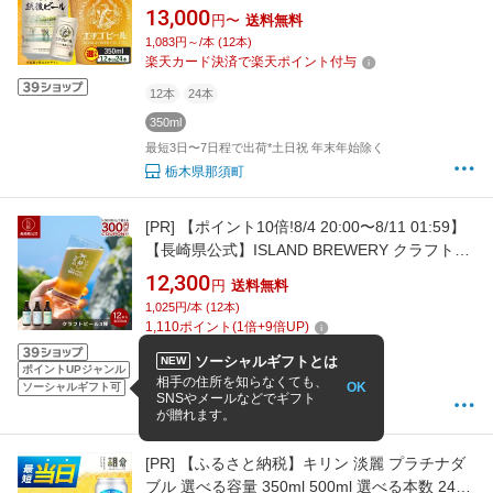
本・24本） 〔P-446〕〔P-447〕選べる 内容量
13,000
円〜
送料無料
| ビール アルコール クラフトビール 飲料 酒 お
1,083円～/本 (12本)
中元 ギフト 贈答 ラガー エール 晩酌 ご当地 お
楽天カード決済で楽天ポイント付与
取り寄せ おすすめ 人気 那須工場製造
12本
24本
350ml
最短3日〜7日程で出荷*土日祝 年末年始除く
栃木県那須町
[PR]
【ポイント10倍!8/4 20:00〜8/11 01:59】
【長崎県公式】ISLAND BREWERY クラフトビ
ール12本セット（3種類4本ずつ） | 飲み比べセ
12,300
円
送料無料
ット ビール 詰め合わせ クラフト 手土産 贈答
1,025円/本 (12本)
贈答用 贈り物 プチギフト のし付き のし対応 お
1,110
ポイント
(
1
倍+
9
倍UP)
酒
12本
330ml
ソーシャルギフトとは
NEW
ポイントUPジャンル
相手の住所を知らなくても、
8/17 9:00までの注文で最短8/21お届け
OK
ソーシャルギフト可
SNSやメールなどでギフト
【長崎県公式】ながおしセレクト
が贈れます。
[PR]
【ふるさと納税】キリン 淡麗 プラチナダ
ブル 選べる容量 350ml 500ml 選べる本数 24本