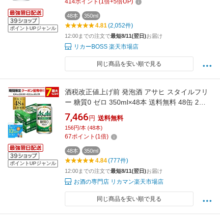
414
ポイント
(
1
倍+
5
倍UP)
48本
350ml
4.81
(2,052件)
ポイントUPジャンル
12:00までの注文で
最短8/11(翌日)
お届け
リカーBOSS 楽天市場店
同じ商品を安い順で見る
酒税改正値上げ前 発泡酒 アサヒ スタイルフリ
ー 糖質0 ゼロ 350ml×48本 送料無料 48缶 2ケ
ース販売 ビールテイスト AIB
7,466
円
送料無料
156円/本 (48本)
67
ポイント
(
1
倍)
48本
350ml
4.84
(777件)
ポイントUPジャンル
12:00までの注文で
最短8/11(翌日)
お届け
お酒の専門店 リカマン楽天市場店
同じ商品を安い順で見る