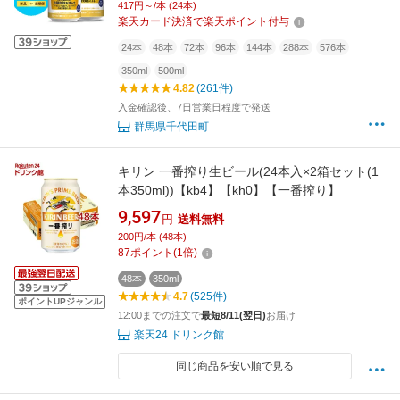
417円～/本 (24本)
ル ノンアルコール ビール 人気 セット ギフト
楽天カード決済で楽天ポイント付与
贈答 お試し 群馬 千代田町
24本
48本
72本
96本
144本
288本
576本
350ml
500ml
4.82
(261件)
入金確認後、7日営業日程度で発送
群馬県千代田町
キリン 一番搾り生ビール(24本入×2箱セット(1
本350ml))【kb4】【kh0】【一番搾り】
9,597
円
送料無料
200円/本 (48本)
87
ポイント
(
1
倍)
48本
350ml
4.7
(525件)
ポイントUPジャンル
12:00までの注文で
最短8/11(翌日)
お届け
楽天24 ドリンク館
同じ商品を安い順で見る