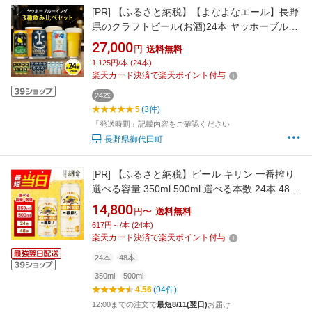
[PR]
【ふるさと納税】【よなよなエール】長野
県のクラフトビール(お酒)24本 ヤッホーブルー
イングの3種飲み比べビール_よなよな お酒 酒
27,000
円
送料無料
家飲み 宅飲み 晩酌 長野県 長野 まとめ買い ご
1,125円/本 (24本)
当地ビール プレゼント 【1413382】
楽天カード決済で楽天ポイント付与
24本
5
(3件)
「発送時期」記載内容をご確認ください
長野県御代田町
[PR]
【ふるさと納税】ビール キリン 一番搾り
選べる容量 350ml 500ml 選べる本数 24本 48本
福岡工場産 お酒 キリンビール 送料無料 生ビー
14,800
円〜
送料無料
ル ギフト 内祝い ケース 一番搾り麦汁 麦100％
617円～/本 (24本)
すみきった味わい
楽天カード決済で楽天ポイント付与
24本
48本
350ml
500ml
4.56
(94件)
12:00までの注文で
最短8/11(翌日)
お届け