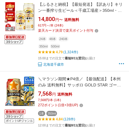
【ふるさと納税】【最短発送】【訳あり】キリ
ン一番搾り生ビール＜千歳工場産＞350ml・
500ml 1〜10ケース（1ケース24本）北海道 ふ
14,800
円〜
送料無料
るさと納税 ビール お酒 ケース ギフト 酒 ビー
617円～/本 (24本)
ル ギフト 美味しさに 訳あり 麒麟 KIRIN
楽天カード決済で楽天ポイント付与
24本
48本
240本
350ml
500ml
4.79
(1,324件)
15:00までの注文で
最短8/11(翌日)
お届け
北海道千歳市
＼マラソン期間★P4倍／ 【最強配送】【本州
のみ 送料無料】サッポロ GOLD STAR ゴール
ドスター 350ml×2ケース/48本《048》『IAS』
7,568
円
送料無料
新ジャンル 第3のビール
7,568円/本 (1本)
272
ポイント
(
1
倍+
3
倍UP)
1本
350ml
4.84
(128件)
ポイントUPジャンル
12:00までの注文で
最短8/11(翌日)
お届け