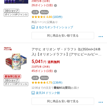
238円/本 (12本)
でポイント5倍（8月11日01：59迄）
26
ポイント
(
1
倍)
12本
350ml
ポイントUPジャンル
4.66
(183件)
商品ページに記載あり
まるひろオンラインショップ
同じ商品を安い順で見る
アサヒ オリオン ザ・ドラフト 缶(350ml×24本
入)【オリオンドラフト】[アサヒビール/ビール/
オリオンドラフト]
5,041
円
送料無料
210円/本 (24本)
45
ポイント
(
1
倍)
24本
350ml
4.75
(136件)
ポイントUPジャンル
12:00までの注文で
最短8/11(翌日)
お届け
楽天24 ドリンク館
同じ商品を安い順で見る