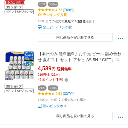
48本
350ml
4.72
(769件)
ポイントUPジャンル
ランキング入賞
12:00までの注文で
最短8/11(翌日)
お届け
楽天24 ドリンク館
同じ商品を安い順で見る
【本州のみ 送料無料】お中元 ビール 詰め合わ
せ 夏ギフト セット アサヒ AS-5N『GIFT』スー
パードライ 内祝い 誕生日 プレゼント 御中元 お
4,539
円
送料無料
中元ビール 日付指定可 包装
216円/本 (21本)
41
ポイント
(
1
倍)
21本
350ml
ポイントUPジャンル
4.61
(337件)
12:00までの注文で最短8/14お届け
酒のビッグボス
同じ商品を安い順で見る