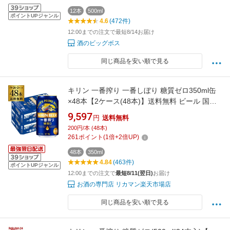
12本
500ml
ポイントUPジャンル
4.6
(472件)
12:00までの注文で最短8/14お届け
酒のビッグボス
同じ商品を安い順で見る
キリン 一番搾り 一番しぼり 糖質ゼロ350ml缶
×48本【2ケース(48本)】送料無料 ビール 国産
キリン 麒麟 缶ビール 糖質 AIB
9,597
円
送料無料
200円/本 (48本)
261
ポイント
(
1
倍+
2
倍UP)
48本
350ml
4.84
(463件)
ポイントUPジャンル
12:00までの注文で
最短8/11(翌日)
お届け
お酒の専門店 リカマン楽天市場店
同じ商品を安い順で見る