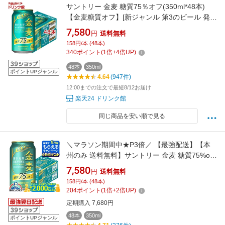
サントリー 金麦 糖質75％オフ(350ml*48本)
【金麦糖質オフ】[新ジャンル 第3のビール 発泡
酒 金麦オフ]
7,580
円
送料無料
158円/本 (48本)
340
ポイント
(
1
倍+
4
倍UP)
48本
350ml
ポイントUPジャンル
4.64
(947件)
12:00までの注文で最短8/12お届け
楽天24 ドリンク館
同じ商品を安い順で見る
＼マラソン期間中★P3倍／ 【最強配送】【本
州のみ 送料無料】サントリー 金麦 糖質75%off
オフ 350ml×2ケース/48本《048》『IAS』【金
7,580
円
送料無料
麦糖質75オフ】【金麦オフ】 第3のビール 新ジ
158円/本 (48本)
ャンル ドリンク 48本セット
204
ポイント
(
1
倍+
2
倍UP)
定期購入 7,680円
48本
350ml
ポイントUPジャンル