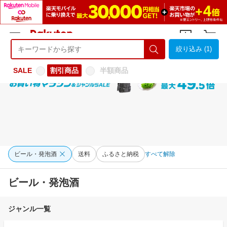
絞り込み (1)
ようこそ 楽天市場へ
ログイン
会員登録
SALE
割引商品
半額商品
ビール・発泡酒
送料
ふるさと納税
すべて解除
ビール・発泡酒
ジャンル一覧