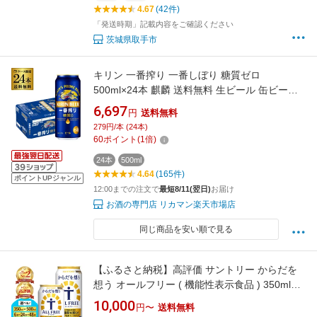
4.67
(42件)
「発送時期」記載内容をご確認ください
茨城県取手市
キリン 一番搾り 一番しぼり 糖質ゼロ
500ml×24本 麒麟 送料無料 生ビール 缶ビール
500缶 ビール 国産 1ケース販売 一番搾り生 AIB
6,697
円
送料無料
279円/本 (24本)
60
ポイント
(
1
倍)
24本
500ml
4.64
(165件)
ポイントUPジャンル
12:00までの注文で
最短8/11(翌日)
お届け
お酒の専門店 リカマン楽天市場店
同じ商品を安い順で見る
【ふるさと納税】高評価 サントリー からだを
想う オールフリー ( 機能性表示食品 ) 350ml
500ml ( 選べる 1箱 2箱 / 単品 定期便 ) 24本 48
10,000
円〜
送料無料
本 糖質0 糖質ゼロ プリン体0 カロリー0 ノンア