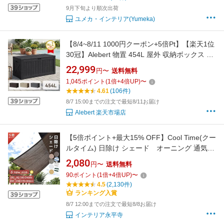
ル カフェ バルコニー 屋外家具
9月下旬より順次出荷
ユメカ・インテリア(Yumeka)
【8/4~8/11 1000円クーポン+5倍Pt】【楽天1位
30冠】Alebert 物置 454L 屋外 収納ボックス ゴ
ミ箱 倉庫 収納 収納庫 ベランダ ベンチ ストッ
22,999
円〜
送料無料
カー 防水 おしゃれ 大容量 屋外収納庫 大型 収
1,045
ポイント
(
1
倍+
4
倍UP)
〜
納ボックス アウトドア収納 防水 耐候 大容量 整
4.61
(106件)
理整頓 野外
8/7 15:00までの注文で最短8/11お届け
Alebert 楽天市場店
【5倍ポイント+最大15% OFF】Cool Time(クー
ルタイム) 日除け シェード オーニング 通気
ベーシック【12サイズから選べる
2,080
円〜
送料無料
180×90/180/240 200x200/270/300cm】【3年
90
ポイント
(
1
倍+
4
倍UP)
〜
間の安心保証】通気性が良く 目隠し 目かくし
4.5
(2,130件)
紫外線 UV対策 省エネ 節約 洋風 タープ
ランキング入賞
8/7 12:00までの注文で最短8/8お届け
インテリア永平寺