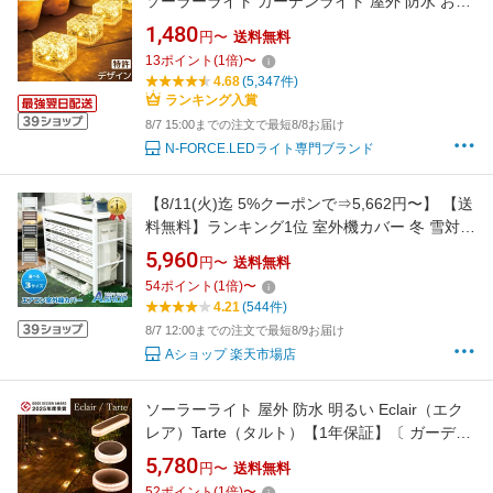
ソーラーライト ガーデンライト 屋外 防水 おし
ゃれ 庭 ライトアップ 外構 かわいい 置き型 埋
1,480
円〜
送料無料
め込み式 [ENTLIGHT] V4 V5 V6
13
ポイント
(
1
倍)
〜
4.68
(5,347件)
ランキング入賞
8/7 15:00までの注文で最短8/8お届け
N-FORCE.LEDライト専門ブランド
【8/11(火)迄 5%クーポンで⇒5,662円〜】 【送
料無料】ランキング1位 室外機カバー 冬 雪対策
エアコン室外機カバー 寒冷地 通気穴 収納 日よ
5,960
円〜
送料無料
け 雨よけ 通気孔 通気口 遮光 DIY 室外機ラック
54
ポイント
(
1
倍)
〜
物置 収納棚 ルーバー 目隠し エアコン 庭
4.21
(544件)
8/7 12:00までの注文で最短8/9お届け
Aショップ 楽天市場店
ソーラーライト 屋外 防水 明るい Eclair（エク
レア）Tarte（タルト）【1年保証】〔 ガーデン
ライト 長時間 庭 埋め込み diy ソーラー 防犯 自
5,780
円〜
送料無料
動 LED 照明 外構 センサーライト ウッドデッキ
52
ポイント
(
1
倍)
〜