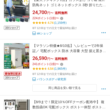
防鳥ネット ゴミネットボックス 3秒 折りたたみ
ゴミステーション ゴミストッカー 収集庫 折り
24,700
円〜
送料無料
畳み 日本製 ゴミ収集箱 ゴミ出しネット ゴミ荒
224
ポイント
(
1
倍)
〜
らし 対策 被害 大容量 容量180L/270L 曽我製作
4.74
(1,159件)
所 からすノンノン
8/7 12:00までの注文で最短8/8お届け
akショップ
【マラソン特価★8/10迄】＼レビューで2年保
証／ 宅配ボックス 防水 大容量 大型 据え置き型
補助金対象 屋外 完全防水 複数投函 マンション
26,590
円〜
送料無料
ルスネコボックス 防錆 置き配 ボックス ダイヤ
241
ポイント
(
1
倍)
〜
ル錠 電子錠 戸建て 戸建て用 ポスト おしゃれ
4.54
(1,965件)
複数受取 ゼロリターンキー
8/7 12:00までの注文で最短8/8お届け
バランスボディ研究所
同じ商品を安い順で見る
【8/9まで！限定10％OFFクーポン配布中】 複
数投函OK 宅配ボックス ポスト一体型 ポスト