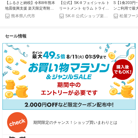
【ふるさと納税】令和8年熊本
【公式】SK-II フェイシャル ト
S【1食203円
地震復興支援 楽天限定寄附額
リートメント セラム トライア
ンご利用で最大
【訳あり】牛タン 500g〜2kg
ル キット SK-2 / SK-II（エスケ
だけ牛めしバ
熊本県八代市
SK-II 公式ショップ楽天市場店
松屋フー
肉 牛肉 訳あり 牛タン 冷凍 小
ーツー） 正規品 送料無料 SK2
け！（8/1~8/
分け 厚切り 薄切り 食べ比べ
SKII ピテラ 美容液 スキンケア
リピ確定BOX 
500g 1kg 1.5kg 2kg 牛 人気 ビ
誕生日 女性 化粧品 コスメ 妻
しの具（プレ
セール情報
ーフ 牛たん ふるさと納税 ラ
誕生日
択制 牛めし 
ンキング スピード発送 送料無
牛丼 食品 グル
料
品 送料無料 お
食 セール 半額
期間限定のチャンス！ショップ買いまわりとは