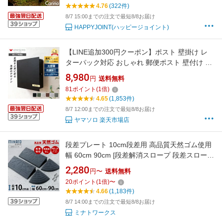
玄関 北欧 LUNAXIA ルナシア 〕
4.76
(322件)
8/7 15:00までの注文で最短8/8お届け
HAPPYJOINT(ハッピージョイント)
【LINE追加300円クーポン】ポスト 壁掛け レ
ターパック対応 おしゃれ 郵便ポスト 壁付け 鍵
付き ハンドル錠 郵便受け A4 メール便 メール
8,980
円
送料無料
ボックス ウォールポスト 防犯 玄関 ブラック ゴ
81
ポイント
(
1
倍)
ールド スチール ステンレス セラ Serra
4.65
(1,853件)
8/7 12:00までの注文で最短8/8お届け
ヤマソロ 楽天市場店
段差プレート 10cm段差用 高品質天然ゴム使用
幅 60cm 90cm [段差解消スロープ 段差スロープ
段差 ステップ]
2,280
円〜
送料無料
20
ポイント
(
1
倍)
〜
4.66
(1,183件)
8/7 14:00までの注文で最短8/8お届け
ミナトワークス