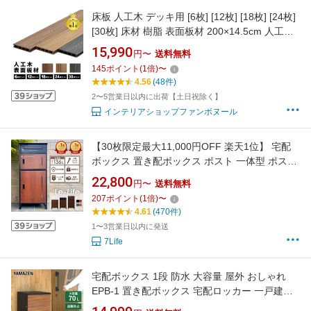
床板 人工木 デッキ用 [6枚] [12枚] [18枚] [24枚]
[30枚] 床材 樹脂 表面板材 200×14.5cm 人工木
デッキ ウッドデッキ DIY 人工木 おしゃれ キッ
15,990
円〜
送料無料
ト ガーデンデッキ ステージ 庭 縁台 組み立て
145
ポイント
(
1
倍)
〜
水洗い 送料無料
4.56
(48件)
2〜5営業日以内に出荷【土日祝除く】
インテリアショップファンボヌール
【30枚限定最大11,000円OFF 楽天1位】 宅配
ボックス 置き配ボックス ポスト 一体型 ポスト
大容量 大型 特大 3段 おしゃれ カスタマイズ 宅
22,800
円〜
送料無料
配ボックス 置き配ボックス 防水 戸建て 一戸建
207
ポイント
(
1
倍)
〜
て用 屋外用 複数投函 ワンプッシュ施錠
4.61
(470件)
1〜3営業日以内に発送
7Life
宅配ボックス 1段 防水 大容量 屋外 おしゃれ
EPB-1 置き配ボックス 宅配ロッカー 一戸建て
用 マンション アパート 大型 山善 YAMAZEN