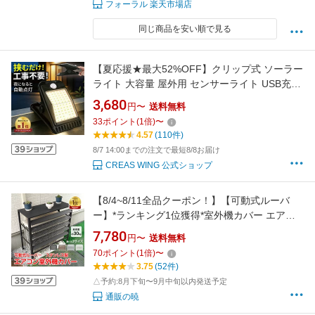
フォーラル 楽天市場店
同じ商品を安い順で見る
【夏応援★最大52%OFF】クリップ式 ソーラー
ライト 大容量 屋外用 センサーライト USB充電
電球色 昼白色 人感センサー クリップライト
3,680
円〜
送料無料
ledライト 4モード搭載 防水 省エネ おしゃれ ガ
33
ポイント
(
1
倍)
〜
ーデンライト ウォールライト 明るい 自動点灯
4.57
(110件)
消灯 常夜灯 電球色
8/7 14:00までの注文で最短8/8お届け
CREAS WING 公式ショップ
【8/4~8/11全品クーポン！】【可動式ルーバ
ー】*ランキング1位獲得*室外機カバー エアコ
ン 室外機 カバー DIY 雪 雨 収納 日よけ ラック
7,780
円〜
送料無料
通気口 目隠し ベランダ 庭 節電 遮光 ステンレ
70
ポイント
(
1
倍)
〜
ス 防錆 頑丈 耐荷重30kg 組立簡単 おしゃれ シ
3.75
(52件)
ンプル sg308
△予約:8月下旬〜9月中旬以内発送予定
通販の暁