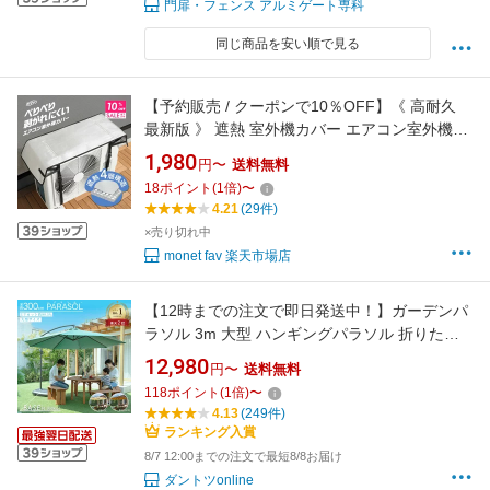
門扉・フェンス アルミゲート専科
同じ商品を安い順で見る
【予約販売 / クーポンで10％OFF】《 高耐久
最新版 》 遮熱 室外機カバー エアコン室外機カ
バー ペリペリ剥がれにくい 断熱 & 日除け 省エ
1,980
円〜
送料無料
ネ ベルト 節電 丈夫 ワイド 大型 アルミ 遮熱シ
18
ポイント
(
1
倍)
〜
ート 断熱シート エアコン 室外機 日よけ 保護
4.21
(29件)
劣化防止 エアコンカバー 暑さ対策
×売り切れ中
monet fav 楽天市場店
【12時までの注文で即日発送中！】ガーデンパ
ラソル 3m 大型 ハンギングパラソル 折りたた
み 釣り下げ型 UVカット 貯水型ベース パラソ
12,980
円〜
送料無料
ル 単品 セット 風に強い 屋外 テラス 庭 日除け
118
ポイント
(
1
倍)
〜
ベランダ BBQ キャンプ アウトドア 保証付き
4.13
(249件)
おしゃれ 人気 おすすめ 防水 あす楽
ランキング入賞
8/7 12:00までの注文で最短8/8お届け
ダントツonline