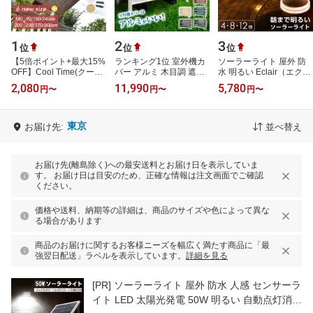
1
2
3
位
位
位
【5倍ポイント+最大15%
ランキング1位 室外機カ
ソーラーライト 屋外 防
OFF】Cool Time(クール
バー アルミ 木目調 遮熱
水 明るい Eclair（エクレ
タイム) 日除け シェー
おしゃれ 大型 4サイズ 7
ア）Tarte（タルト）【1
2,080
11,990
5,780
円
〜
円
〜
円
〜
ド オーニング 通気 ベ
色 エアコン室外機カバー
年保証】〔 ガーデンライ
ーシック【12…
ルー…
ト 長時…
東京
お届け先:
並べ替え
お届け先(離島除く)への最安送料とお届け日を表示していま
す。 お届け日は目安のため、正確な情報は注文画面でご確認
ください。
価格や送料、納期等の詳細は、商品のサイズや色によって異な
る場合があります
商品のお届けに関するお客様ニーズを幅広く満たす商品に「最
強翌日配送」ラベルを表示しています。
詳細を見る
[PR]
ソーラーライト 屋外 防水 人感 センサーラ
イト LED 太陽光発電 50W 明るい 自動点灯消灯