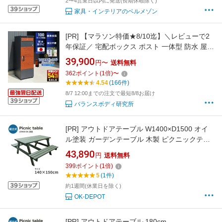
2〜4営業日以内に発送(長期休暇除く)
家具・インテリアのベルメゾン
[PR]
【マラソン特価★8/10迄】＼レビューで2
年保証／ 宅配ボックス ポスト 一体型 防水 屋外
大容量 大型 据え置き型 2段 プッシュ 電子錠 電
39,900
円〜
送料無料
子キー 戸建て 戸建て用 置き配ボックス ポスト
362
ポイント
(
1
倍)
〜
置き型 ポスト付き ルスネコボックス Premium
4.54
(166件)
プレミアム ベース 補助金 置き配
8/7 12:00までの注文で最短8/8お届け
バランスボディ研究所
[PR]
アウトドアテーブル W1400×D1500 オイ
ル塗装 ガーデンテーブル 木製 ピクニックテー
ブル セット バルコニー テーブル 庭 テーブルセ
43,890
円
送料無料
ット 屋外 チェア BBQ
399
ポイント
(
1
倍)
5
(1件)
約1週間(休業日を除く)
OK-DEPOT
[PR]
アウトドアテーブル 180cm