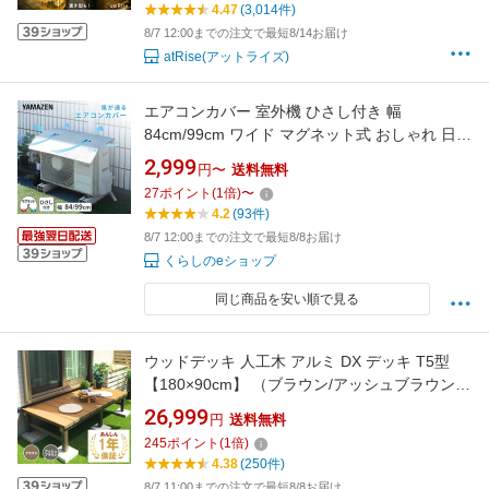
4.47
(3,014件)
階段 玄関
8/7 12:00までの注文で最短8/14お届け
atRise(アットライズ)
エアコンカバー 室外機 ひさし付き 幅
84cm/99cm ワイド マグネット式 おしゃれ 日よ
け 省エネ 節電 YVMA-8460H/YVMA-9960WH
2,999
円〜
送料無料
山善 YAMAZEN 【送料無料】
27
ポイント
(
1
倍)
〜
4.2
(93件)
8/7 12:00までの注文で最短8/8お届け
くらしのeショップ
同じ商品を安い順で見る
ウッドデッキ 人工木 アルミ DX デッキ T5型
【180×90cm】 （ブラウン/アッシュブラウン）
庭 シンプル デッキ ガーデンデッキ ガーデンベ
26,999
円
送料無料
ンチ 縁台 頑丈 ベランダ 置くだけ お洒落 おし
245
ポイント
(
1
倍)
ゃれ 足場 踏み台 1年保証
4.38
(250件)
8/7 11:00までの注文で最短8/8お届け