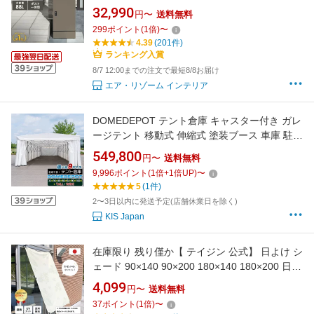
防水 一戸建て用 大型 大容量 スリム 郵便ポスト
32,990
円〜
送料無料
宅配ボックス付き ポスト一体型 おしゃれ 宅配
299
ポイント
(
1
倍)
〜
box 宅配ストッカー スタンドポスト 印鑑入れ
4.39
(201件)
ゼロリターンキー ダイヤル錠 置き配
ランキング入賞
8/7 12:00までの注文で最短8/8お届け
エア・リゾーム インテリア
DOMEDEPOT テント倉庫 キャスター付き ガレ
ージテント 移動式 伸縮式 塗装ブース 車庫 駐車
場 プレハブ 物置 資材置き場 仮設テント ガレー
549,800
円〜
送料無料
ジ イベント
9,996
ポイント
(
1
倍+
1
倍UP)
〜
5
(1件)
2〜3日以内に発送予定(店舗休業日を除く)
KIS Japan
在庫限り 残り僅か【 テイジン 公式】 日よけ シ
ェード 90×140 90×200 180×140 180×200 日射
熱 紫外線 はっ水 遮熱 撥水 テイジン製 ポリエ
4,099
円〜
送料無料
ステル糸使用 安心 UV カット おしゃれ 明るい
37
ポイント
(
1
倍)
〜
サンシェード サンストップ テラス 目隠し 窓 屋