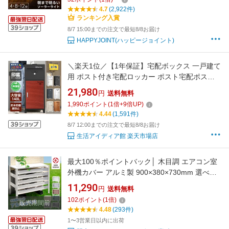
テラス おしゃれ 〕
4.7
(2,922件)
ランキング入賞
8/7 15:00までの注文で最短8/8お届け
HAPPYJOINT(ハッピージョイント)
＼楽天1位／【1年保証】宅配ボックス 一戸建て
用 ポスト付き宅配ロッカー ポスト宅配ポスト
大容量140L 両開き 複数投函 防犯 防水 防塵 置
21,980
円
送料無料
き型 ポスト一体型 北欧 郵便ポスト 配達ボック
1,990
ポイント
(
1
倍+
9
倍UP)
ス 不在受取 選べる7色 VARNIC
4.44
(1,591件)
8/7 12:00までの注文で最短8/8お届け
生活アイディア館 楽天市場店
最大100％ポイントバック│ 木目調 エアコン室
外機カバー アルミ製 900×380×730mm 選べる
カラバリ 雪対策 錆びに強いグッドデザイン賞
11,290
円
送料無料
おしゃれ 大型 雨 雪 日除け エアコンカバー ベ
102
ポイント
(
1
倍)
販売期間前
ランダ エクステリア 室外機ラック 白 黒 KB-90
4.48
(293件)
アルマックス KB-90
1〜3営業日以内に出荷