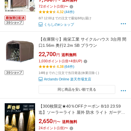
円〜
送料無料
SPSH-2020 SPSH-3020 涼風 日除け オーニン
72
ポイント
(
1
倍)
〜
グ サンシェード おしゃれ 山善 YAMAZEN 【送
4.32
(44件)
料無料】
8/7 12:00までの注文で最短8/8お届け
くらしのeショップ
【在庫限り】南栄工業 サイクルハウス 3台用 間
口1.56m 奥行2.2m SB ブラウン
22,700
円
送料無料
1,030
ポイント
(
1
倍+
4
倍UP)
4.38
(64件)
14時までのご注文で当日発送(休業日除く)
Arclands Online 楽天市場支店
同じ商品を安い順で見る
【300枚限定★40％OFFクーポン 8/10 23:59
迄】ソーラーライト 屋外 防水 ライト ガーデン
ライト エクステリア キューブ 埋め込み LEDガ
2,650
円〜
送料無料
ーデンライト LEDライト 置き型 おしゃれ 庭 ラ
24
ポイント
(
1
倍)
〜
イトアップ 外構 ソーラー 充電 センサーライト