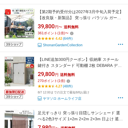
【第2期予約受付分は2027年3月中旬入荷予定】
【改良版・新製品】 突っ張り パラソル ガーデ
ン ファニチャー庭 おもり スクエア 大型 固定式
39,800
円〜
送料無料
パラスマート 風に強い 角度 庭 ベランダ バルコ
361
ポイント
(
1
倍)
〜
ニー テラス おしゃれ カフェ 長方形 日除け 大
4.42
(64件)
型 土台 プレゼント 新生活
ShonanGardenCollection
【LINE追加300円クーポン】収納庫 スチール
鍵付き スタンダード 可動棚 2枚 DEBARA デバ
ラ 屋外 防錆 大容量 おしゃれ 木目調 モルタル
29,800
円
送料無料
物置 倉庫 ガーデニング 耐久性 防災用品 掃除
270
ポイント
(
1
倍)
ベランダ ガレージ 車 ゴルフ
4.27
(48件)
8/7 12:00までの注文で最短8/8お届け
ヤマソロ ホームライフ店
足元すっきり 突っ張り目隠しサンシェード 選
べる2色3サイズ 1×2m 2×2m 2×3m 日よけ 遮光
率約76％ 紫外線遮蔽約85％ 通気性 SPSH-1020
7,980