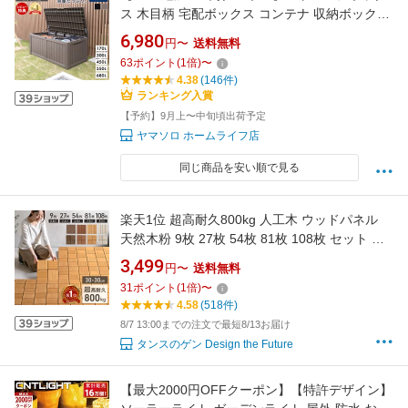
ス 木目柄 宅配ボックス コンテナ 収納ボックス
物置 屋外 庭 おしゃれ 大容量 ベンチ 大型 蓋付
6,980
円〜
送料無料
き 灯油タンク 保管庫 コンテナボックス ゴミ収
63
ポイント
(
1
倍)
〜
集庫 ゴミ収集ボックス Regy レジー
4.38
(146件)
ランキング入賞
【予約】9月上〜中旬頃出荷予定
ヤマソロ ホームライフ店
同じ商品を安い順で見る
楽天1位 超高耐久800kg 人工木 ウッドパネル
天然木粉 9枚 27枚 54枚 81枚 108枚 セット ジ
ョイント ウッドタイル ウッド パネル タイル デ
3,499
円〜
送料無料
ッキパネル ウッドデッキ フロアデッキ テラス
31
ポイント
(
1
倍)
〜
ガーデン ガーデニング DIY ジョイント式
4.58
(518件)
8/7 13:00までの注文で最短8/13お届け
タンスのゲン Design the Future
【最大2000円OFFクーポン】【特許デザイン】