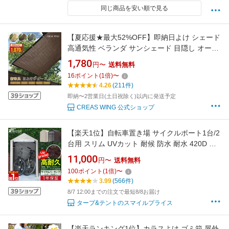
同じ商品を安い順で見る
【夏応援★最大52%OFF】即納日よけ シェード
高通気性 ベランダ サンシェード 目隠し オーニ
ング 日除けシェード ベランダ目隠しシェード
1,780
円〜
送料無料
サンシェード バルコニー 窓 大型 日よけ スクリ
16
ポイント
(
1
倍)
〜
ーン 日除けシート 紫外線 UVカット 暑さ対策
4.26
(211件)
西日対策 屋外 庭 モカ色
即納〜2営業日(土日祝除く)以内に発送予定
CREAS WING 公式ショップ
【楽天1位】自転車置き場 サイクルポート1台/2
台用 スリム UVカット 耐候 防水 耐水 420D カ
バー 雨除け 駐輪場 自転車 収納庫 屋根 バイク
11,000
円〜
送料無料
サイクルガレージ サイクルハウス テント 家庭
100
ポイント
(
1
倍)
〜
用 自宅 屋外 保管 ガレージ 三角屋根 おしゃれ
3.99
(566件)
DIY 物置 1年保証 ■[送料無料]
8/7 12:00までの注文で最短8/8お届け
タープ&テントのスマイルプライス
【楽天ランキング1位】カラスよけ ゴミ箱 屋外