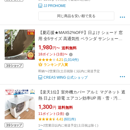
JJ PROHOME
同じ商品を安い順で見る
【夏応援★MAX52%OFF】日よけ シェード 窓
用 全5サイズ 高通気性 ベランダ サンシェード
目隠し オーニング 日除けシェード ベランダ目
1,980
円〜
送料無料
隠しシェード サンシェード バルコニー 雨よけ
18
ポイント
(
1
倍)
〜
シェード 4m 大きいサイズ 窓 屋外 庭 日よけ ス
4.21
(1,014件)
クリーン 日除けシート
ランキング入賞
即納〜2営業日(土日祝除く)以内に発送予定
CREAS WING 公式ショップ
【楽天1位】室外機カバー アルミ マグネット 遮
熱 日よけ 節電 エアコン効率UP 雨・雪・汚れ
防止 簡単取付 送料無料 フォーラル
1,300
円
送料無料
11
ポイント
(
1
倍)
4.41
(601件)
1〜2営業日以内に発送予定(土日祝は除く)