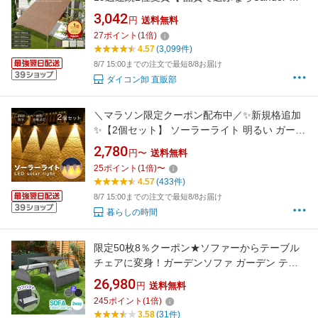
日よけ シェード 通気 暑さ対策 紫外線 日よけシ
3,042
円
送料無料
ェード スクリーン バルコニー オーニング 目隠
27
ポイント
(
1
倍)
し サンシェード 窓 ベランダ 3m 大きい 大型 日
4.57
(3,099件)
除け シェード 屋外 柊
8/7 15:00までの注文で最短8/8お届け
ダイコン卸 直販部
＼マラソン限定クーポン配布中／✨新規格追加
✨【2個セット】 ソーラーライト 明るい ガーデ
ンライト 屋外 照明 ソーラー充電式 階段 ガーデ
2,780
円〜
送料無料
ンソーラーライト イルミネーション 太陽光 お
25
ポイント
(
1
倍)
〜
しゃれ LED 門柱灯 表札 壁 花壇 歩道 防水 外構
4.57
(433件)
置き型 防犯 ライトアップ 両面テープ
8/7 15:00までの注文で最短8/8お届け
暮らしの時間
限定50枚8％クーポン★ソファーからテーブル
チェアに変身！ガーデンソファ ガーデン テー
ブル 2way 切り替え簡単 コンパクト ラタン調
26,980
円
送料無料
ガーデンファニチャー ベランダテーブル ガー
245
ポイント
(
1
倍)
デンテーブル ガーデンチェアー テーブル ホテ
3.58
(31件)