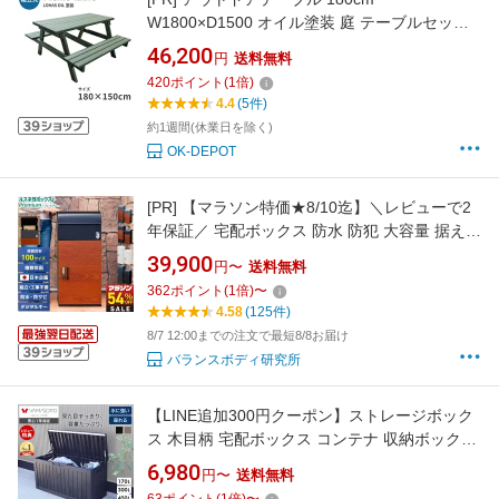
W1800×D1500 オイル塗装 庭 テーブルセット
木製 ガーデンテーブルセット おしゃれ ガーデ
46,200
円
送料無料
ンテーブル ピクニックテーブル
420
ポイント
(
1
倍)
4.4
(5件)
約1週間(休業日を除く)
OK-DEPOT
[PR]
【マラソン特価★8/10迄】＼レビューで2
年保証／ 宅配ボックス 防水 防犯 大容量 据え置
き型 戸建て 戸建て用 複数 複数投函 屋外 ルス
39,900
円〜
送料無料
ネコボックス Premium プレミアム 電子錠 電子
362
ポイント
(
1
倍)
〜
キー 木目 防錆 おしゃれ 補助金 BOX ポスト 置
4.58
(125件)
き配ボックス 大型 置き配 ボックス
8/7 12:00までの注文で最短8/8お届け
バランスボディ研究所
【LINE追加300円クーポン】ストレージボック
ス 木目柄 宅配ボックス コンテナ 収納ボックス
物置 屋外 庭 おしゃれ 大容量 ベンチ 大型 蓋付
6,980
円〜
送料無料
き 灯油タンク 保管庫 コンテナボックス ゴミ収