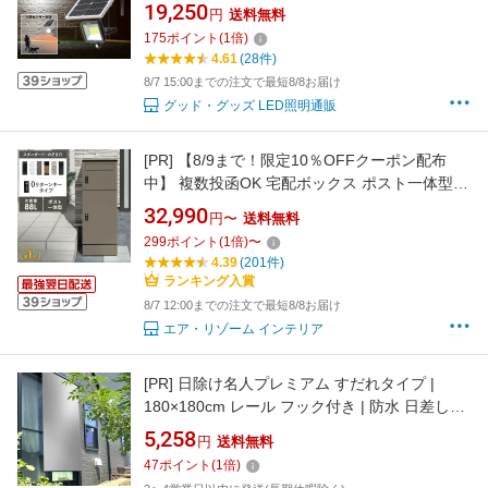
昼光色 IP65 防雨 充電式 電池式 光＆人感セン
19,250
円
送料無料
サー 外灯 防犯ライト ガーデンライト 玄関灯 ガ
175
ポイント
(
1
倍)
レージ 倉庫 駐車場 防犯 街灯 停電対策 防災
4.61
(28件)
TYH-G5A
8/7 15:00までの注文で最短8/8お届け
グッド・グッズ LED照明通販
[PR]
【8/9まで！限定10％OFFクーポン配布
中】 複数投函OK 宅配ボックス ポスト一体型
ポスト 防水 一戸建て用 大型 大容量 スリム 郵
32,990
円〜
送料無料
便ポスト 宅配ボックス付き ポスト一体型 おし
299
ポイント
(
1
倍)
〜
ゃれ 宅配box 宅配ストッカー スタンドポスト
4.39
(201件)
印鑑入れ ゼロリターンキー ダイヤル錠 置き配
ランキング入賞
8/7 12:00までの注文で最短8/8お届け
エア・リゾーム インテリア
[PR]
日除け名人プレミアム すだれタイプ |
180×180cm レール フック付き | 防水 日差し対
策 日除け すだれ サンシェード シンプル シルバ
5,258
円
送料無料
ー 日除け UVカット 省エネ
47
ポイント
(
1
倍)