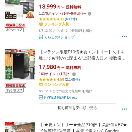
(120×149)(90×149) 目隠し フェンス プランタ
13,999
円〜
送料無料
ー ガーデンラティス プランターボックス 花壇
1,270
ポイント
(
1
倍+
9
倍UP)
〜
フェンス おしゃれ 山善 YAMAZEN ガーデンマ
4.31
(633件)
スター 【送料無料】
ランキング入賞
8/7 12:00までの注文で最短8/8お届け
くらしのeショップ
【マラソン限定P10倍★要エントリー】＼手を
離しても“静かに閉まる”上部投入口／ 複数投函
可能 宅配ボックス 一戸建て用 大型 特大 大容量
17,980
円〜
送料無料
防水 置き配ボックス アパート マンション 印鑑
163
ポイント
(
1
倍)
〜
ホルダー付 組立不要 簡単設置 ホワイト ブラッ
4.59
(2,148件)
ク ポスト 屋外
ランキング入賞
8/7 12:00までの注文で最短8/8お届け
PYKES PEAK Direct
同じ商品を安い順で見る
【 ★要エントリー★全品P10倍 】高評価4.57★
19週連続1位受賞【 品質で選ぶならCandor 】