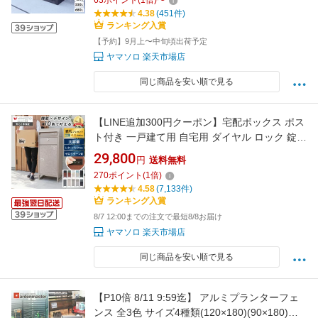
63
ポイント
(
1
倍)
〜
集庫 ゴミ収集ボックス Regy レジー
4.38
(451件)
ランキング入賞
【予約】9月上〜中旬頃出荷予定
ヤマソロ 楽天市場店
同じ商品を安い順で見る
【LINE追加300円クーポン】宅配ボックス ポス
ト付き 一戸建て用 自宅用 ダイヤル ロック 錠
おしゃれ 一体型 置き型 ポスト 大容量 スタンド
29,800
円
送料無料
ポスト 宅配ポスト 郵便ポスト 自宅用 モダン 北
270
ポイント
(
1
倍)
欧 ブラック 木目 ルグラン
4.58
(7,133件)
ランキング入賞
8/7 12:00までの注文で最短8/8お届け
ヤマソロ 楽天市場店
同じ商品を安い順で見る
【P10倍 8/11 9:59迄】 アルミプランターフェ
ンス 全3色 サイズ4種類(120×180)(90×180)