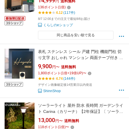
14,999
円
送料無料
【送料無料】
136
ポイント
(
1
倍)
4.12
(117件)
8/7 12:00までの注文で最短8/8お届け
くらしのeショップ
同じ商品を安い順で見る
表札 ステンレス シール 戸建 門柱 機能門柱 切
り文字 おしゃれ マンション 両面テープ付き 貼
り付け 番地プレート DIY ルームナンバー 番地
9,900
円〜
送料無料
筆記体 手書き風 住所入り sh-s0006
1,800
ポイント
(
1
倍+
19
倍UP)
〜
4.74
(144件)
デザイン画像確定後14営業日以内発送
ShinnShop
ソーラーライト 屋外 防水 長時間 ガーデンライ
ト Carina（カリーナ）【2年保証】〔 ソーラー
ポールライト ポール型 おしゃれ LED 照明 電球
13,000
円〜
送料無料
色 白 ホワイト 庭 充電 挿し込み 差し込み 外灯
118
ポイント
(
1
倍)
〜