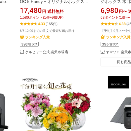
ator
OC 5 Handy + オリジナルボックス
ジボックス 木目
ータブル
（SS）ケルヒャー ハンディ コンパク
テナ 収納ボック
17,480
6,980
円
送料無料
円〜
量 長
ト コードレス compact Karcher ペッ
れ 大容量 ベン
1,580
ポイント
(
1
倍+
9
倍UP)
63
ポイント
(
1
倍)
〜
ンパク
トボトルで給水可 充電式 洗車 自転車
ク 保管庫 コン
4.33
(165件)
4.38
(4
ドア用
ベランダ 黄砂 花粉 アウトドア 掃除
庫 ゴミ収集ボック
8/7 12:00までの注文で最短8/15お届け
【予約】9月上〜中
ャクリ
ランキング入賞
ランキング入賞
ケルヒャー公式 楽天市場店
ヤマソロ 楽天
同じ商品