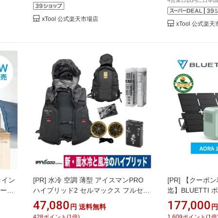
498*330mm 
アクリル タンブ
xTool 公式楽天市場店
xTool 公式楽
ライン
[PR]
水冷 空調 薄型 アイスマンPRO
[PR]
【クーポン利用
 ポータ
ハイブリッド2 セルマックス フルセッ
迄】BLUETTI
モバイル
ト 水冷式 冷却ベスト アイスマンベス
ーパネル セット A
47,080
177,000
円
送料無料
円
 DC
ト フード ブラック 静音 熱中症 水冷服
コンパクト 1024
428
ポイント
(
1
倍)
1,609
ポイント
(
1
倍