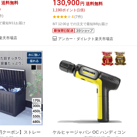
130,900
送料無料
円
送料無料
ブル電源 ソーラーパネル
Portable Solar Panel 世界最小クラス
)
1,190
ポイント
(
1
倍)
ッテリー 定格2200W
ポータブル電源1024Wh 世界最速の急
件)
4
(7件)
量 急速充電 防災 アウ
速充電54分 大容量 高出力 長寿命10年
文で最短8/11お届け
8/7 12:00までの注文で最短8/8お届け
機能 太陽光発電
キャンプ
an 楽天市場店
アンカー・ダイレクト楽天市場店
00円クーポン】ストレー
ケルヒャージャパン OC ハンディコン