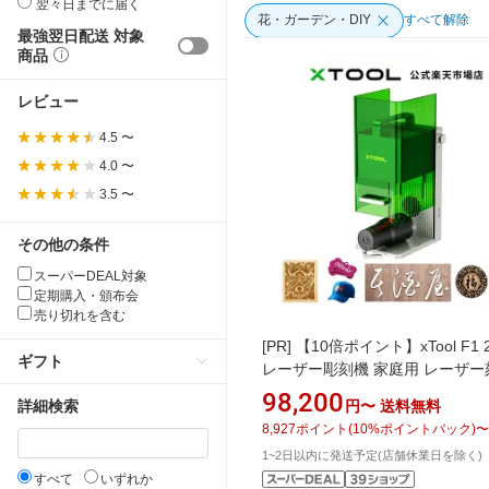
翌々日までに届く
花・ガーデン・DIY
すべて解除
最強翌日配送 対象
商品
レビュー
4.5 〜
4.0 〜
3.5 〜
その他の条件
スーパーDEAL対象
定期購入・頒布会
売り切れを含む
[PR]
【10倍ポイント】xTool F1 2-
ギフト
レーザー彫刻機 家庭用 レーザー
機 4000mm/秒高速度 0.00199
98,200
円〜
送料無料
詳細検索
度 デュアルレーザー加工機 ジュ
8,927
ポイント
(
10
%ポイントバック)
〜
ー 金属 木材 皮革など対応 小型
1~2日以内に発送予定(店舗休業日を除く)
作
すべて
いずれか