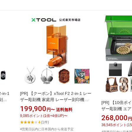
in-1
[PR]
【クーポン】xTool F2 2-in-1 レー
刻印
ザー彫刻機 家庭用 レーザー刻印機
[PR]
【10倍ポイン
mm高精
15Wダイオード 5W赤外線
199,900
ザー彫刻機 エ
円〜
送料無料
エリ
360,000mm/分 高速度 5000万画素 ス
ネル付き 密閉型
9,085
ポイント
(
1
倍+
4
倍UP)
〜
268,000
 簡単操
マートカメラ付き デュアルレーザー加
円
位置決め オートフ
4
(1件)
工機 ジュエリー 金属 木材 皮革など対
36,545
ポイント
(
15
の彫刻速度 ダ
4営業日以内に日本国内から発送予定
応 小型 簡単操作
4営業日以内に日本