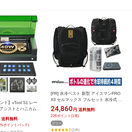
[PR]
水冷ベスト 新型 アイスマンPRO
X3 セルマックス フルセット 水冷式 冷
ト】xTool S1 レー
却ベスト 静音 軽量 面冷却 熱中症 水冷
24,860
アアシストとハニカムパ
円
送料無料
服 山真 2026
安全デザイン 正確な
226
ポイント
(
1
倍)
送料無料
ォーカス 600mm/秒
フリー
%ポイントバック)
イオードレーザー
5
(1件)
国内から発送予定