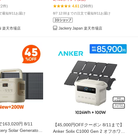
チウム 0.01秒UPS
ト リン酸鉄 大容量 バッテリー 定格
22件)
4.61
(298件)
操作 アウトドア 防災
1500W コンパクト 急速充電 アウトド
文で最短8/11お届け
8/7 12:00までの注文で最短8/11お届け
ンプ 車中泊 非常用電源
ア 防災 グッズ
PAN 楽天市場店
Jackery Japan 楽天市場店
3,020円 8/11
【45,000円OFFクーポン 8/11まで】
ry Solar Generator
Anker Solix C1000 Gen 2 オフホワイ
ンドゴールド 2042Wh
ト with Anker Solix PS100 Compact