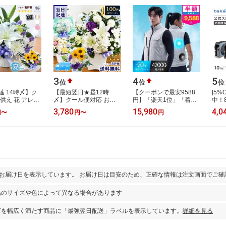
3
4
5
位
位
位
達 14時〆】ク
【最短翌日★昼12時
【クーポンで最安9588
[5
供え 花 アレン
〆】クール便対応 お供
円】「楽天1位」「着る
中！
仏花 命日 お悔
え お悔やみ 花 お盆 洋花
だけで-20℃」空調ウェ
使用
3,780
15,980
4,0
円
〜
円
〜
円
ラワーアレンジ
を使った旬のおまかせ
ア バッテリー ファンセ
ホース
サ…
お供え花 アレ…
ット 冷却プレ…
20m
とお届け日を表示しています。 お届け日は目安のため、正確な情報は注文画面でご確
品のサイズや色によって異なる場合があります
ズを幅広く満たす商品に「最強翌日配送」ラベルを表示しています。
詳細を見る