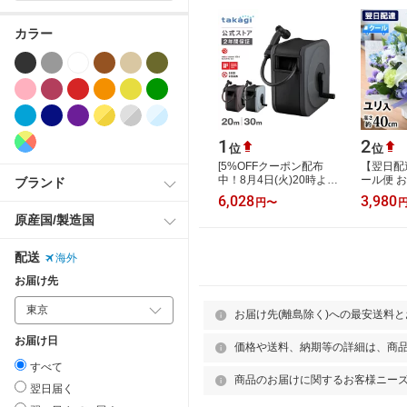
カラー
1
2
位
位
[5%OFFクーポン配布
【翌日配
中！8月4日(火)20時より
ール便 お
ブランド
使用可能] タカギ ホース
ジメント 
6,028
3,980
円
〜
ホースリール 20m 30m
やみ フ
原産国/製造国
散水 洗車 掃…
メント S
配送
海外
お届け先
お届け先(離島除く)への最安送料
お届け日
価格や送料、納期等の詳細は、商
すべて
商品のお届けに関するお客様ニー
翌日届く