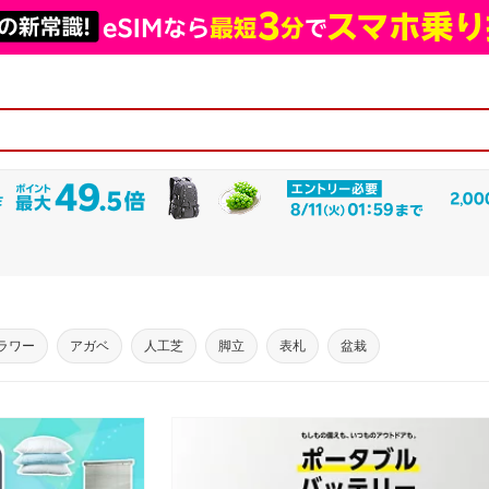
ラワー
アガベ
人工芝
脚立
表札
盆栽