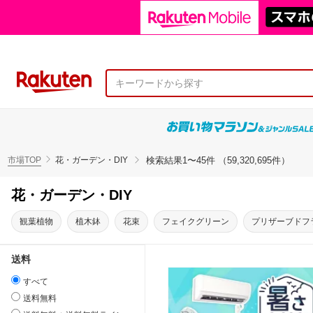
市場TOP
花・ガーデン・DIY
検索結果
1〜45件 （59,320,695件）
花・ガーデン・DIY
観葉植物
植木鉢
花束
フェイクグリーン
プリザーブドフ
送料
すべて
送料無料