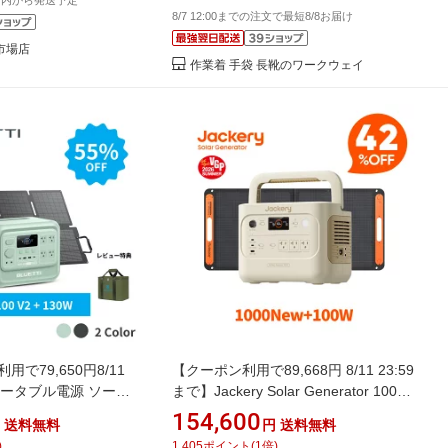
の作業領域 金属 木材 革
8/7 12:00までの注文で最短8/8お届け
ラー レーザー加工用
天市場店
作業着 手袋 長靴のワークウェイ
で79,650円8/11
【クーポン利用で89,668円 8/11 23:59
 ポータブル電源 ソーラ
まで】Jackery Solar Generator 1000
ORA 100 V2+130W
New サンドゴールド 1070Wh 100W
154,600
送料無料
円
送料無料
Wh 1800W（2700W
ポータブル電源 ソーラーパネル セッ
)
1,405
ポイント
(
1
倍)