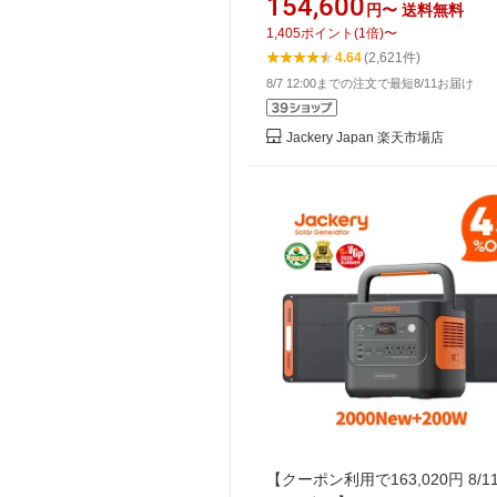
154,600
円〜
送料無料
ソーラーパネル セット リン酸鉄
1,405
ポイント
(
1
倍)
〜
命 バッテリー 定格1500W コン
4.64
(2,621件)
急速充電 アウトドア 防災 車中泊 
8/7 12:00までの注文で最短8/11お届け
機能 太陽光発電 ジャクリ
Jackery Japan 楽天市場店
【クーポン利用で163,020円 8/1