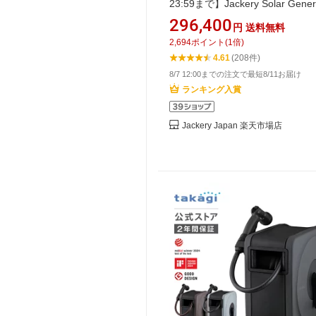
23:59まで】Jackery Solar Gener
2000 New 2042Wh 200W ポ
296,400
円
送料無料
電源 ソーラーパネル セット 大容
2,694
ポイント
(
1
倍)
寿命 バッテリー 定格2200W コ
4.61
(208件)
ト 急速充電 防災 家庭用 アウト
8/7 12:00までの注文で最短8/11お届け
UPS機能 アプリ 太陽光発電 ジ
ランキング入賞
Jackery Japan 楽天市場店