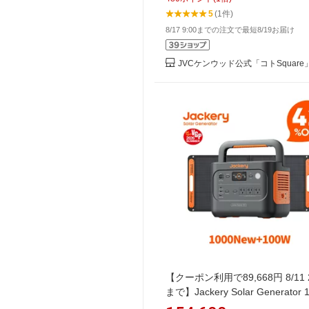
USB 非常用バッテリー 蓄電 非
5
(1件)
源 ソーラーパネル 対応 ACコン
8/17 9:00までの注文で最短8/19お届け
リン酸鉄 節電 高安全性 50/60H
防災 防災対策
JVCケンウッド公式「コトSquare
【クーポン利用で89,668円 8/11 2
まで】Jackery Solar Generator 
New 1070Wh 100W ポータブ