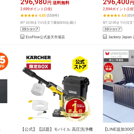
296,980
296,400
円
送料無料
円
 長寿
2048Wh+220W 長寿命 大容量 5年保証
200W ポータ
2,699
ポイント
(
1
倍)
2,694
ポイント
(
1
倍
パクト
蓄電池 発電機 バッテリー 太陽光発電
セット 長寿命 バ
4.65
(559件)
4.6
(65
UPS
防災グッズ キャンプ 停電 エコフロー
コンパクト 大容
8/7 10:00までの注文で最短8/10お届け
8/7 12:00までの注
トドア用 UPS
EcoFlow公式楽天市場店
Jackery Jap
1
【公式】【話題】モバイル 高圧洗浄機
【LINE追加3