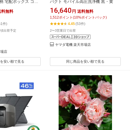
柄 宅配ボックス コン
パクト モバイル高圧洗浄機 黒・黄
ス 物置 屋外 庭 おしゃ
16,640
送料無料
円
送料無料
チ 大型 蓋付き 灯油タン
1,512
ポイント
(
10
%ポイントバック)
テナボックス ゴミ収集
51件)
4.45
(53件)
ス Regy レジー
旬頃出荷予定
2〜3営業日で出荷
ヤマダ電機 楽天市場店
市場店
を安い順で見る
同じ商品を安い順で見る