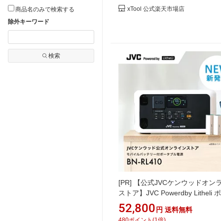
xTool 公式楽天市場店
商品名のみで検索する
除外キーワード
検索
[PR]
【公式JVCケンウッドオン
ストア】JVC Powerdby Litheli
ブル電源 BN-RL410 385Wh | 
52,800
円
送料無料
バッテリー2本付 長寿命 常時接続
480
ポイント
(
1
倍)