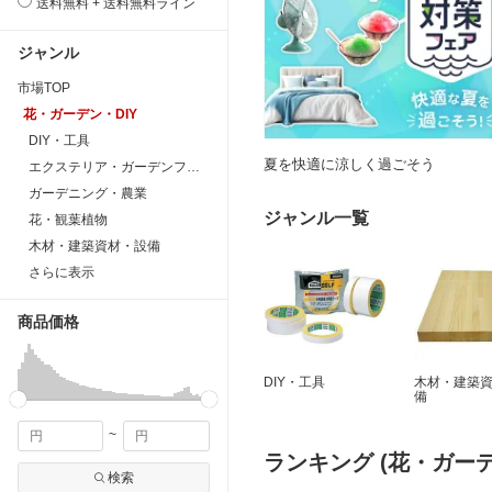
送料無料 + 送料無料ライン
ジャンル
市場TOP
花・ガーデン・DIY
DIY・工具
夏を快適に涼しく過ごそう
エクステリア・ガーデンファニチャー
ガーデニング・農業
ジャンル一覧
花・観葉植物
木材・建築資材・設備
さらに表示
商品価格
DIY・工具
木材・建築
備
~
ランキング (花・ガーデ
検索