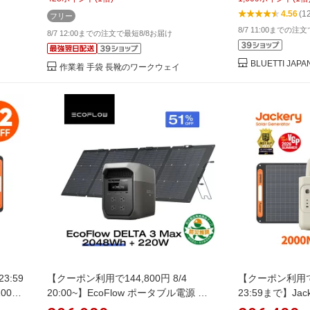
常用電
山真 2026
リフト）リン酸鉄リ
4.56
(1
フリー
セント
急速充電 アプリ
8/7 11:00までの注
z対応
停電 台風 キャ
8/7 12:00までの注文で最短8/8お届け
」
BLUETTI JA
作業着 手袋 長靴のワークウェイ
3:59
【クーポン利用で144,800円 8/4
【クーポン利用で16
1000
20:00~】EcoFlow ポータブル電源 ソ
23:59まで】Jacke
ル電源
ーラーパネル セット DELTA 3 Max
2000 New サ