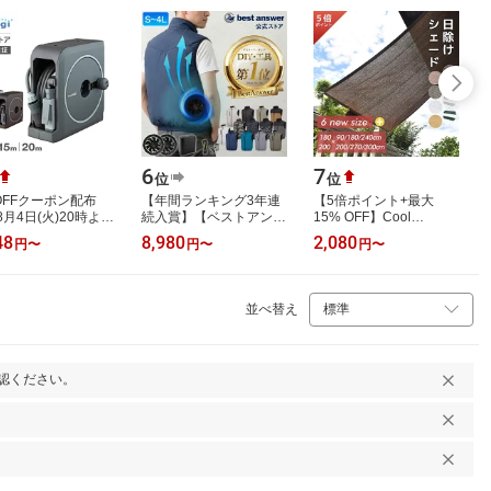
6
7
位
位
%OFFクーポン配布
【年間ランキング3年連
【5倍ポイント+最大
8月4日(火)20時より
続入賞】【ベストアンサ
15% OFF】Cool
可能]タカギ ホース
ー】空調ベスト 2026年
Time(クールタイム) 日
48
8,980
2,080
円
〜
円
〜
円
〜
リール 10m 15m
ファン付きベスト フル
除け シェード オーニ
 散水 コン…
セット セッ…
ング 通気 ベーシック
【12…
並べ替え
認ください。