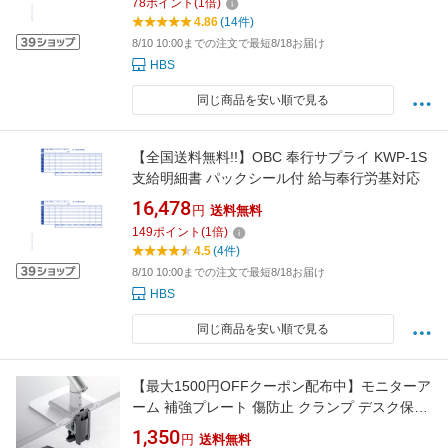
78
ポイント
(
1
倍)
4.86
(14件)
8/10 10:00までの注文で最短8/18お届け
HBS
同じ商品を安い順で見る
【全国送料無料!!】OBC 奉行サプライ KWP-1S
支給明細書 パックシール付 給与奉行労基対応
16,478
円
送料無料
149
ポイント
(
1
倍)
4.5
(4件)
8/10 10:00までの注文で最短8/18お届け
HBS
同じ商品を安い順で見る
【最大1500円OFFクーポン配布中】モニターア
ーム 補強プレート 傷防止 クランプ デスク保護
シート付 安定 ぐらつき防止 EEX-LAPT01
1,350
円
送料無料