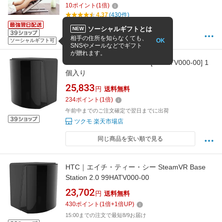
10
ポイント
(
1
倍)
調節 高さ 肩こり 姿勢改善 コンパクト タブレッ
4.37
(430件)
トスタンド タブレット
1〜2日以内に発送予定(店舗休業日を除く)
ソーシャルギフトとは
NEW
AOBAX
相手の住所を知らなくても、
OK
ソーシャルギフト可
SNSやメールなどでギフト
が贈れます。
SteamVR Base Station 2.0 [99HATV000-00] 1
個入り
25,833
円
送料無料
234
ポイント
(
1
倍)
午前中までのご注文確定で翌日までに出荷
ツクモ 楽天市場店
同じ商品を安い順で見る
HTC｜エイチ・ティー・シー SteamVR Base
Station 2.0 99HATV000-00
23,702
円
送料無料
430
ポイント
(
1
倍+
1
倍UP)
15:00までの注文で最短8/9お届け