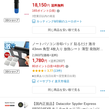
管 サプライ品 CE7000-40 CE7000-60 カッティ
18,150
円
送料無料
ングマシン
165
ポイント
(
1
倍)
3営業日以内の発送
カッティング&印刷のユーロポート
同じ商品を安い順で見る
ノートパソコン冷却パッド 貼るだけ 激冷
43mm 角型 4枚入り 放熱シート 薄型 発熱対策
ノートPC タブレット対応 シルバー ASSA-7-2
2,060円(価格+送料)
1,780
円
+送料280円
80
ポイント
(
1
倍+
4
倍UP)
3.77
(13件)
■在庫あり(当日出荷〜翌営業日出荷)
イーサプライ 楽天市場店
同じ商品を安い順で見る
【国内正規品】Datacolor Spyder Express
SP2024EXP モニターキャリブレーションツー