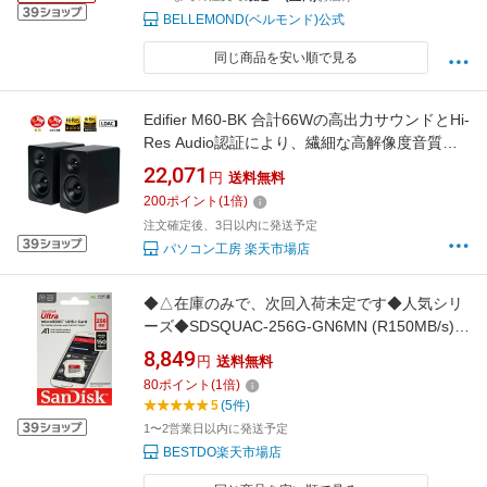
BELLEMOND(ベルモンド)公式
同じ商品を安い順で見る
Edifier M60-BK 合計66Wの高出力サウンドとHi-
Res Audio認証により、繊細な高解像度音質を
実現
22,071
円
送料無料
200
ポイント
(
1
倍)
注文確定後、3日以内に発送予定
パソコン工房 楽天市場店
◆△在庫のみで、次回入荷未定です◆人気シリ
ーズ◆SDSQUAC-256G-GN6MN (R150MB/s)
●在庫のみ●
8,849
円
送料無料
80
ポイント
(
1
倍)
5
(5件)
1〜2営業日以内に発送予定
BESTDO楽天市場店