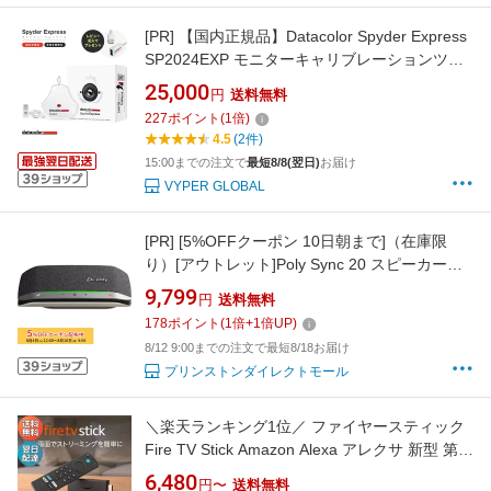
[PR]
【国内正規品】Datacolor Spyder Express
SP2024EXP モニターキャリブレーションツー
ル カラーマネジメント ディスプレイ データカ
25,000
円
送料無料
ラー スパイダー モニター 色 調整 チェッカー
227
ポイント
(
1
倍)
キャリブレーター 正確 再現 おすすめ センサー
4.5
(2件)
ツール 測色 レタッチ カラーグレーディング
15:00までの注文で
最短8/8(翌日)
お届け
VYPER GLOBAL
[PR]
[5%OFFクーポン 10日朝まで]（在庫限
り）[アウトレット]Poly Sync 20 スピーカーフ
ォン USB / Bluetooth 対応 7S4C1AA ポリー シ
9,799
円
送料無料
ンク 有線 無線 ポータブル 小型 zoom マイク
178
ポイント
(
1
倍+
1
倍UP)
会議用 Microsoft Teams 処分特価
8/12 9:00までの注文で最短8/18お届け
プリンストンダイレクトモール
＼楽天ランキング1位／ ファイヤースティック
Fire TV Stick Amazon Alexa アレクサ 新型 第三
世代 Alexa対応音声認識リモコン付属 ファイヤ
6,480
円〜
送料無料