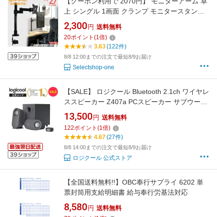
【クーポン利用で 2070円】 モニターアーム 卓
上 シングル 1画面 クランプ モニタースタンド
モニターアーム ディスプレイアーム パソコン
2,300
円
送料無料
テレビ PC ディスプレイ チルト セッター 角度
20
ポイント
(
1
倍)
チルト セッター 自由 調整 オフィス テレワーク
3.63
(122件)
VESA
8/8 12:00までの注文で最短8/9お届け
Selectshop-one
【SALE】 ロジクール Bluetooth 2.1ch ワイヤレ
ススピーカー Z407a PCスピーカー サブウーフ
ァー ワイヤレスコントローラー付属 最大80W
13,500
円
送料無料
横置き可能 3.5mm入力 USB入力 国内正規品 2
122
ポイント
(
1
倍)
年間無償保証
4.67
(27件)
8/8 14:00までの注文で最短8/9お届け
ロジクール 公式ストア
【全国送料無料!!】OBC奉行サプライ 6202 単
票封筒用支給明細書 給与奉行労基法対応
8,580
円
送料無料