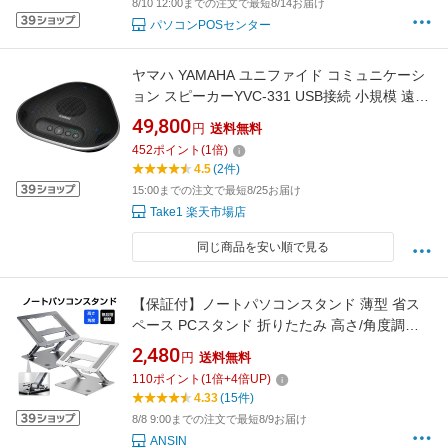
8/10 12:00までの注文で最短8/14お届け
パソコンPOSセンター
ヤマハ YAMAHA ユニファイド コミュニケーシ
ョン スピーカーYVC-331 USB接続 小規模 遠隔
会議
49,800
円
送料無料
452
ポイント
(
1
倍)
4.5
(2件)
15:00までの注文で最短8/25お届け
Take1 楽天市場店
同じ商品を安い順で見る
【保証付】ノートパソコンスタンド 薄型 省ス
ペース PCスタンド 折りたたみ 高さ/角度調整
可能 人間工学設計 滑り止め付き アルミ合金製
2,480
円
送料無料
ノートパソコン スタンド無段階調整 パソコン
110
ポイント
(
1
倍+
4
倍UP)
スタンド タブレットスタンド ノートPC スタン
4.33
(15件)
ド 持ち運び コンパクト Macbook iPad kindle
8/8 9:00までの注文で最短8/9お届け
ANSIN