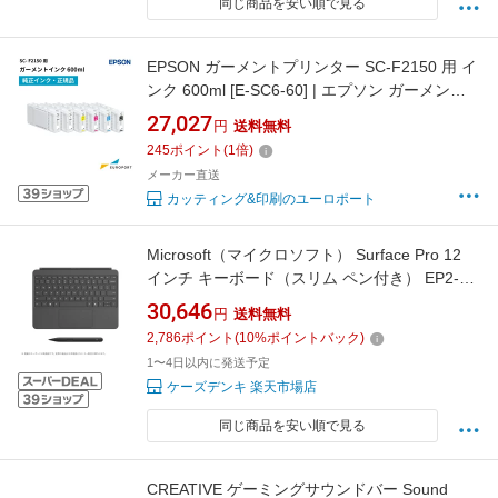
同じ商品を安い順で見る
EPSON ガーメントプリンター SC-F2150 用 イ
ンク 600ml [E-SC6-60] | エプソン ガーメント
水性 インク サプライ品 印刷 プリント シアン
27,027
円
送料無料
マゼンタ イエロー ブラック ホワイト
245
ポイント
(
1
倍)
メーカー直送
カッティング&印刷のユーロポート
Microsoft（マイクロソフト） Surface Pro 12
インチ キーボード（スリム ペン付き） EP2-
33053 ストーングレー
30,646
円
送料無料
2,786
ポイント
(
10
%ポイントバック)
1〜4日以内に発送予定
ケーズデンキ 楽天市場店
同じ商品を安い順で見る
CREATIVE ゲーミングサウンドバー Sound