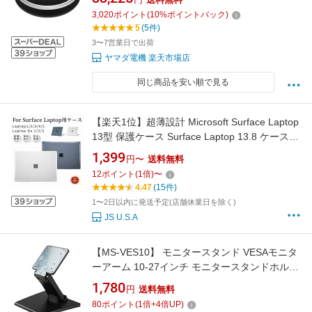
3,020
ポイント
(
10
%ポイントバック)
5
(5件)
3〜7営業日で出荷
ヤマダ電機 楽天市場店
同じ商品を安い順で見る
【楽天1位】超薄設計 Microsoft Surface Laptop
13型 保護ケース Surface Laptop 13.8 ケース
Surface Laptop Go 3 Go 2 Go 1 クリアハード
1,399
円〜
送料無料
ケース 12.4インチ Surface Laptop5 4 3用ハー
12
ポイント
(
1
倍)
〜
ドケース クリア保護ケースカバー 13.5インチ
4.47
(15件)
耐衝撃 ネコポス送料無料！【ra98226】
1〜2日以内に発送予定(店舗休業日を除く)
JS U.S.A
【MS-VES10】 モニタースタンド VESAモニタ
ーアーム 10-27インチ モニタースタンドホルダ
ー LED LCDデスクモニタースタンド 液晶テレ
1,780
円
送料無料
ビ対応 PCディスプレイ 上下角度回転 折り畳み
80
ポイント
(
1
倍+
4
倍UP)
調節可能 VESA対応 最大100*100mm 耐荷重