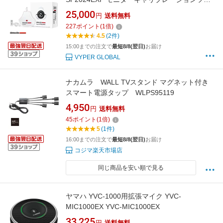
ル カラーマネジメント ディスプレイ データカ
25,000
円
送料無料
ラー スパイダー モニター 色 調整 チェッカー
227
ポイント
(
1
倍)
キャリブレーター 正確 再現 おすすめ センサー
4.5
(2件)
ツール 測色 レタッチ カラーグレーディング
15:00までの注文で
最短8/8(翌日)
お届け
VYPER GLOBAL
ナカムラ WALL TVスタンド マグネット付き
スマート電源タップ WLPS95119
4,950
円
送料無料
45
ポイント
(
1
倍)
5
(1件)
16:00までの注文で
最短8/8(翌日)
お届け
コジマ楽天市場店
同じ商品を安い順で見る
ヤマハ YVC-1000用拡張マイク YVC-
MIC1000EX YVC-MIC1000EX
33,225
円
送料無料