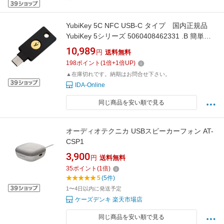
YubiKey 5C NFC USB-C タイプ 国内正規品
YubiKey 5シリーズ 5060408462331 .B 簡単操
作で強力な認証を実現 多要素認証キー
10,989
円
送料無料
YubiKey（ユビキー）不正ログインによる「な
198
ポイント
(
1
倍+
1
倍UP)
りすまし」「不正利用」「情報漏洩」を防ぐた
▲在庫切れです。納期はお問合せ下さい。
めに有効な多要素認証を簡単に導入
IDA-Online
同じ商品を安い順で見る
オーディオテクニカ USBスピーカーフォン AT-
CSP1
3,900
円
送料無料
35
ポイント
(
1
倍)
5
(5件)
1〜4日以内に発送予定
ケーズデンキ 楽天市場店
同じ商品を安い順で見る