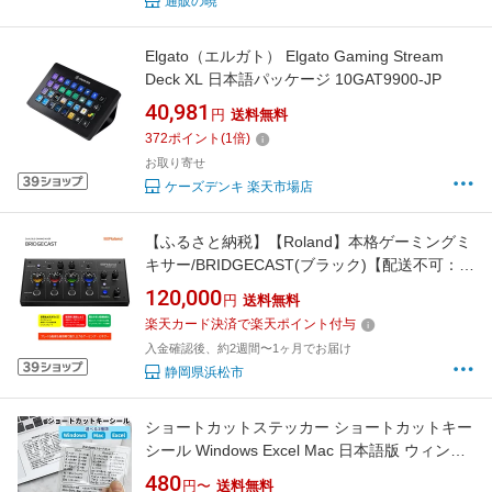
通販の暁
Elgato（エルガト） Elgato Gaming Stream
Deck XL 日本語パッケージ 10GAT9900-JP
40,981
円
送料無料
372
ポイント
(
1
倍)
お取り寄せ
ケーズデンキ 楽天市場店
【ふるさと納税】【Roland】本格ゲーミングミ
キサー/BRIDGECAST(ブラック)【配送不可：離
島】 雑貨 日用品
120,000
円
送料無料
楽天カード決済で楽天ポイント付与
入金確認後、約2週間〜1ヶ月でお届け
静岡県浜松市
ショートカットステッカー ショートカットキー
シール Windows Excel Mac 日本語版 ウィンド
ウズ エクセル マック ショートカットキーラベ
480
円〜
送料無料