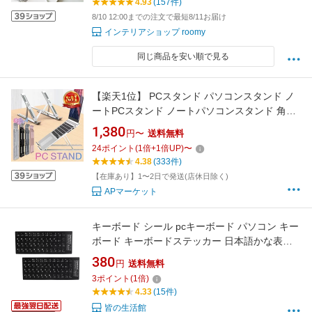
4.93
(157件)
イント5倍 送料無料】 公式
8/10 12:00までの注文で最短8/11お届け
インテリアショップ roomy
同じ商品を安い順で見る
【楽天1位】 PCスタンド パソコンスタンド ノ
ートPCスタンド ノートパソコンスタンド 角度
調整 7段階 スタンド 折りたたみ アルミ タブレ
1,380
円〜
送料無料
ット PC パソコン ノートパソコン Windows
24
ポイント
(
1
倍+
1
倍UP)
〜
Mac iPad 譜面台 TR-PST002EC (2C)
4.38
(333件)
【在庫あり】1〜2日で発送(店休日除く)
APマーケット
キーボード シール pcキーボード パソコン キー
ボード キーボードステッカー 日本語かな表記
付き シール ノートパソコン用／デスクトップ
380
円
送料無料
用 防水 耐摩耗 PVC素材 ブラック 仕事 在宅勤
3
ポイント
(
1
倍)
務に最適
4.33
(15件)
皆の生活館