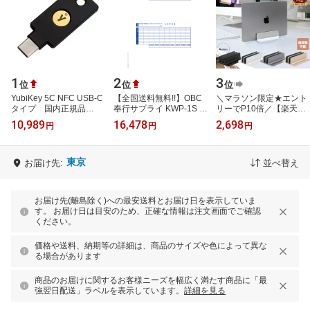
1
2
3
位
位
位
YubiKey 5C NFC USB-C
【全国送料無料!!】OBC
＼マラソン限定★エント
タイプ 国内正規品
奉行サプライ KWP-1S 支
リーでP10倍／【楽天1
YubiKey 5シリーズ
給明細書 パックシール付
位】 ノートパソコン ス
10,989
16,478
2,698
円
円
円
5060408462331 .B 簡単
給与奉行労基対応
タンド 縦置き 2台収納
操作で強力な認証を…
PCスタンド …
東京
お届け先:
並べ替え
お届け先(離島除く)への最安送料とお届け日を表示していま
す。 お届け日は目安のため、正確な情報は注文画面でご確認
ください。
価格や送料、納期等の詳細は、商品のサイズや色によって異な
る場合があります
商品のお届けに関するお客様ニーズを幅広く満たす商品に「最
強翌日配送」ラベルを表示しています。
詳細を見る