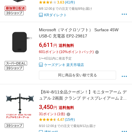
3.63
(41件)
10kg
8/8 12:00までの注文で最短8/9お届け
KRダイレクト
Microsoft（マイクロソフト） Surface 45W
USB-C 充電器 EP2-29817
6,611
円
送料無料
601
ポイント
(
10
%ポイントバック)
1〜4日以内に発送予定
ケーズデンキ 楽天市場店
同じ商品を安い順で見る
【8/4~8/11全品クーポン！】モニターアーム デ
ュアル 2画面 クランプ ディスプレイアーム 27
インチ 液晶 ディスプレイ ゲーミング パソコン
3,450
円
送料無料
PC モニター アーム ny498
31
ポイント
(
1
倍)
4.47
(15件)
8/10 12:00までの注文で最短8/12お届け