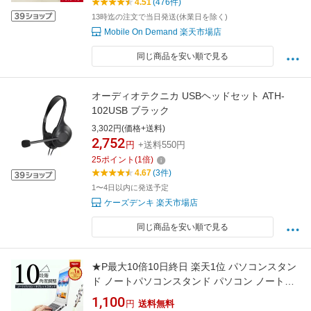
4.51
(476件)
クト ノートPCスタンド 放熱 MacBook Air
13時迄の注文で当日発送(休業日を除く)
Mobile On Demand 楽天市場店
同じ商品を安い順で見る
オーディオテクニカ USBヘッドセット ATH-
102USB ブラック
3,302円(価格+送料)
2,752
円
+送料550円
25
ポイント
(
1
倍)
4.67
(3件)
1〜4日以内に発送予定
ケーズデンキ 楽天市場店
同じ商品を安い順で見る
★P最大10倍10日終日 楽天1位 パソコンスタン
ド ノートパソコンスタンド パソコン ノートパ
ソコン スタンド 人間工学設計 ノートパソコン
1,100
円
送料無料
台 パソコン台 折りたたみ PCスタンド 10段階