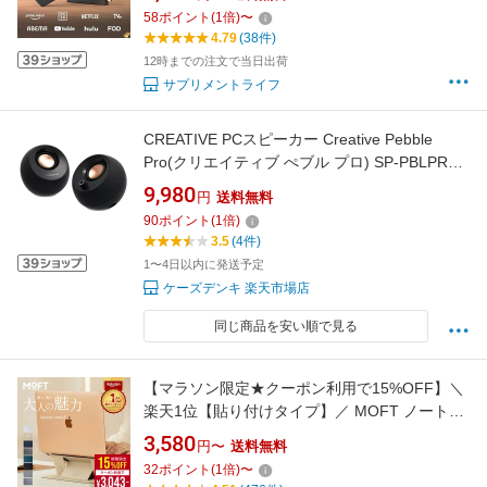
ーtvスティック ファイアーtv ファイヤーステッ
58
ポイント
(
1
倍)
〜
ク Amazon プライムビデオ amazonファイアー
4.79
(38件)
スティック
12時までの注文で当日出荷
サプリメントライフ
CREATIVE PCスピーカー Creative Pebble
Pro(クリエイティブ ぺブル プロ) SP-PBLPRO-
BK ブラック
9,980
円
送料無料
90
ポイント
(
1
倍)
3.5
(4件)
1〜4日以内に発送予定
ケーズデンキ 楽天市場店
同じ商品を安い順で見る
【マラソン限定★クーポン利用で15%OFF】＼
楽天1位【貼り付けタイプ】／ MOFT ノートパ
ソコンスタンド パソコンスタンド パソコン台
3,580
円〜
送料無料
貼り付け モフト 持ち運び 折り畳み moft PCス
32
ポイント
(
1
倍)
〜
タンド スマホ タブレット スタンド 軽量 コンパ