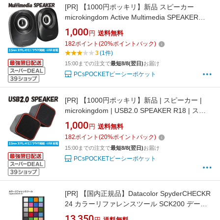
[PR]
【1000円ポッキリ】新品 スピーカー
microkingdom Active Multimedia SPEAKER
Q290 ステレオミニプラグ USB電源
1,000
円
送料無料
6W(3W+3W) ケーブル長：約1m コンパクト 超
182
ポイント
(
20
%ポイントバック)
軽量 【180日保証】
3
(1件)
15:00までの注文で
最短8/8(翌日)
お届け
PCsPOCKETピーシーポケット
[PR]
【1000円ポッキリ】新品 | スピーカー |
microkingdom | USB2.0 SPEAKER R18 | ステ
レオミニプラグ | USB電源 6W(3W+3W) | ケー
1,000
円
送料無料
ブル長：約1m | コンパクト 超軽量 【180日保
182
ポイント
(
20
%ポイントバック)
証】
15:00までの注文で
最短8/8(翌日)
お届け
PCsPOCKETピーシーポケット
[PR]
【国内正規品】Datacolor SpyderCHECKR
24 カラーリファレンスツール SCK200 データ
カラー 24色パッチ グレーカード 色 補正 修正
13,350
円
送料無料