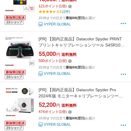
正確 コントラスト キャリブレーション ホワイ
121
ポイント
(
1
倍)
トバランス カラーコレクション フルスペクト
4.5
(2件)
ル対応 顔料パッチ 高精度HSL 露出調整 デザイ
15:00までの注文で
最短8/8(翌日)
お届け
ン
VYPER GLOBAL
[PR]
【国内正規品】Datacolor Spyder PRINT
プリントキャリブレーションツール S4SR100
メーカー保証付 測色器 カラーパッチ 色域 色温
55,000
円
送料無料
度 色彩計 印刷 測色 パッチ数 プリンタ データ
500
ポイント
(
1
倍)
カラー スパイダー プリント プリンタープロフ
15:00までの注文で
最短8/8(翌日)
お届け
ァイル 作成 高精度 画像 写真 フォトグラファー
VYPER GLOBAL
[PR]
【国内正規品】Datacolor Spyder Pro
2024年版 モニターキャリブレーションツール
カラーマネジメント SP2024PRO ディスプレイ
52,200
円
送料無料
データカラー スパイダー モニター 色 調整 チェ
474
ポイント
(
1
倍)
ッカー キャリブレーター 正確 再現 センサー ツ
15:00までの注文で
最短8/8(翌日)
お届け
ール 測色 レタッチ カラーグレーディング
VYPER GLOBAL