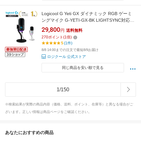
Logicool G Yeti GX ダイナミック RGB ゲーミ
ングマイク G-YETI-GX-BK LIGHTSYNC対応
USB 単一指向性 スーパーカーディオイド PC
29,800
円
送料無料
Windows Mac ブラック 国内正規品 2年間無償
270
ポイント
(
1
倍)
保証
5
(1件)
8/8 14:00までの注文で最短8/9お届け
ロジクール 公式ストア
同じ商品を安い順で見る
1
/
150
※検索結果が実際の商品内容（価格、送料、ポイント、在庫等）と異なる場合がご
ざいます。正しい情報は商品ページをご確認ください。
あなたにおすすめの商品