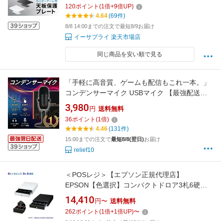
120
ポイント
(
1
倍+
9
倍UP)
4.64
(69件)
8/8 14:00までの注文で最短8/9お届け
イーサプライ 楽天市場店
同じ商品を安い順で見る
「手軽に高音質、ゲームも配信もこれ一本。」
コンデンサーマイク USBマイク 【最強配送対
応】PCゲームも生放送もこれ1本でOK!! USBマ
3,980
円
送料無料
イク PCマイク 単一指向性 PCゲームマイク ノ
36
ポイント
(
1
倍)
イズ軽減 ミュートボタン LED指示ライト マイ
4.46
(131件)
クスタンド付き Skype
15:00までの注文で
最短8/8(翌日)
お届け
relief10
＜POSレジ＞【エプソン正規代理店】
EPSON【色選択】コンパクトドロア3札6硬貨
(硬貨部分可変可)CD-B3336【代引手数料無料】
14,410
円〜
送料無料
♪
262
ポイント
(
1
倍+
1
倍UP)
〜