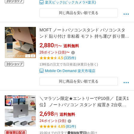
楽天ビック(ビックカメラ×楽天)
同じ商品を安い順で見る
MOFT ノートパソコンスタンド パソコンスタ
ンド 貼り付け 非粘着 モフト 持ち運び 折り畳み
PCスタンド スタンド 軽量 コンパクト ノート
2,880
円〜
送料無料
PCスタンド 放熱 MacBook Air ipad 11インチ対
26
ポイント
(
1
倍)
〜
応 12インチ対応 13インチ対応 14インチ対応
4.5
(335件)
13時迄の注文で当日発送(休業日を除く)
Mobile On Demand 楽天市場店
同じ商品を安い順で見る
＼マラソン限定★エントリーでP10倍／【楽天1
位】 ノートパソコン スタンド 縦置き 2台収納
PCスタンド スリム 【 PCすっきり君 】アルミ
2,698
円
送料無料
合金素材 金属製 幅調整可能 重量650g 底面滑り
24
ポイント
(
1
倍)
止め 転倒防止 安定 MacBook Pro Air
4.65
(81件)
15:00までの注文で
最短8/8(翌日)
お届け