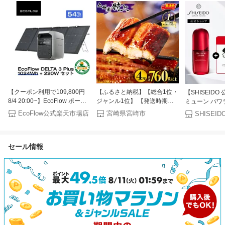
【クーポン利用で109,800円
【ふるさと納税】【総合1位・
【SHISEID
8/4 20:00~】EcoFlow ポータ
ジャンル1位】 【発送時期が
ミューン パワ
ブル電源 ソーラーパネル セッ
選べる】九州産うなぎ蒲焼4尾
ム | SHISEI
EcoFlow公式楽天市場店
宮崎県宮崎市
ト DELTA 3 Plus
計760g以上 国産 うなぎ 蒲焼
ドウ | 美容液
1024Wh+220W 軽量両面ソー
き 4尾 鰻蒲焼き 国産うなぎ 特
ラーパネル 大容量 長寿命 家
上うなぎ 小分け パック 化粧
セール情報
庭用 蓄電池 太陽光発電 急速
箱入り お祝い ランキング 冬
充電 キャンプ 停電 防災グッ
うなぎ おすすめ 人気 グルメ
ズ 節電 エコフロー
鰻楽 宮崎県 宮崎市 宮崎 ふる
さと