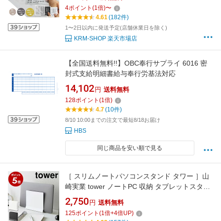
ル キーボード ノートPC対応 貼るだけ簡単 作
4
ポイント
(
1
倍)
〜
業効率アップ ステッカー
4.61
(182件)
1〜2日以内に発送予定(店舗休業日を除く)
KRM-SHOP 楽天市場店
【全国送料無料!!】OBC奉行サプライ 6016 密
封式支給明細書給与奉行労基法対応
14,102
円
送料無料
128
ポイント
(
1
倍)
4.7
(10件)
8/10 10:00までの注文で最短8/18お届け
HBS
同じ商品を安い順で見る
［ スリムノートパソコンスタンド タワー ］山
崎実業 tower ノートPC 収納 タブレットスタン
ド 収納スタンド タブレット タブレットPC シ
2,750
円
送料無料
ンプル ノートパソコン 縦置きスタンド おしゃ
125
ポイント
(
1
倍+
4
倍UP)
れ yamazaki ブラック ホワイト 4498 4499【ポ