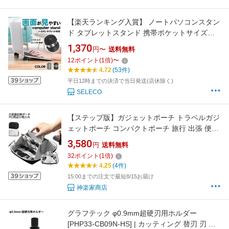
【楽天ランキング入賞】 ノートパソコンスタン
ド タブレットスタンド 携帯ポケットサイズ
【全2色】 マグネットボールタイプ 放熱対策 姿
1,370
円〜
送料無料
勢改善 滑り止め 丸洗い可
12
ポイント
(
1
倍)
〜
4.72
(53件)
平日12時までの決済で当日発送(店休除く)
SELECO
【ステップ版】ガジェットポーチ トラベルガジ
ェットポーチ コンパクトポーチ 旅行 出張 便利
グッズ 収納ポーチ ガジェットケース 小物入れ
3,580
円
送料無料
大容量 ポーチ ケーブル 撥水 加工 充電器 マウ
32
ポイント
(
1
倍)
ス 収納 PC周辺小物入れ ブラック フック付
4.25
(4件)
15:00までの注文で最短8/15お届け
神楽家商店
グラフテック φ0.9mm超硬刃用ホルダー
[PHP33-CB09N-HS] | カッティング 替刃 刃 保