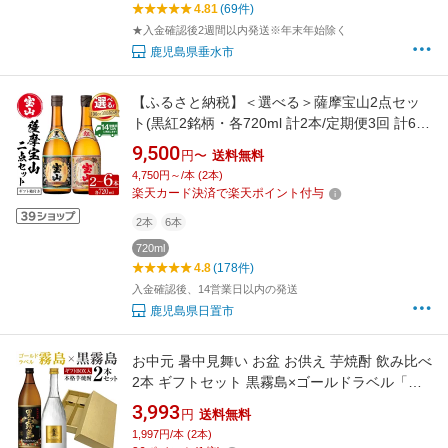
4.81
(69件)
★入金確認後2週間以内発送※年末年始除く
鹿児島県垂水市
【ふるさと納税】＜選べる＞薩摩宝山2点セッ
ト(黒紅2銘柄・各720ml 計2本/定期便3回 計6
本) 焼酎 酒 宝山 アルコール 芋焼酎 薩摩芋 薩摩
9,500
円〜
送料無料
鹿児島 贈答用 ギフト 化粧箱 セット 飲み比べ
4,750円～/本 (2本)
常温 常温配送 常温保存 定期便 頒布会【西酒
楽天カード決済で楽天ポイント付与
造】
2本
6本
720ml
4.8
(178件)
入金確認後、14営業日以内の発送
鹿児島県日置市
お中元 暑中見舞い お盆 お供え 芋焼酎 飲み比べ
2本 ギフトセット 黒霧島×ゴールドラベル「霧
島」 黒霧島 900ml 25度 霧島ゴールド 720ml
3,993
円
送料無料
20度 誕生日プレゼント 内祝い 御中元 送料無料
1,997円/本 (2本)
対象外地域有 ◎