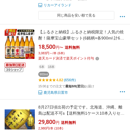
リカーアイランド
同じ商品を安い順で見る
【ふるさと納税】ふるさと納税限定！人気の焼
酎！薩摩宝山豪華セット(6銘柄×各900ml 計6本/
定期便・6銘柄×各900ml×3回 計18本) 焼酎 酒
18,500
円〜
送料無料
アルコール 宝山 芋焼酎 薩摩芋 常温 常温配送
3,083円～/本 (6本)
常温保存 セット 飲み比べ 定期便 日置市 最短
楽天カード決済で楽天ポイント付与
当日発送 翌日配送 すぐ届く【西酒造】
6本
18本
900ml
4.82
(656件)
15:00までの注文で
最短8/8(翌日)
お届け
鹿児島県日置市
8月27日頃出荷の予定です。北海道、沖縄、離
島は配送不可s【送料無料1ケース10本入りセッ
ト】吉四六 びん 25度 720ml 箱入り 瓶
29,800
円
送料無料
2,980円/本 (10本)