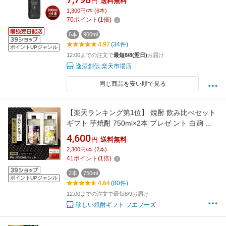
円
送料無料
1,300円/本 (6本)
70
ポイント
(
1
倍)
6本
900ml
4.97
(34件)
ポイントUPジャンル
12:00までの注文で
最短8/8(翌日)
お届け
逸酒創伝 楽天市場店
同じ商品を安い順で見る
【楽天ランキング第1位】 焼酎 飲み比べセット
ギフト 芋焼酎 750ml×2本 プレゼ ント 白麹 黒
麹 誕生日 お酒 糖質オフ プリン体ゼロ 糖質ゼロ
4,600
円
送料無料
いも焼酎 人気 贈答 宅飲み 退職 男性 感謝 家飲
2,300円/本 (2本)
み お祝い 本格焼酎 芋はじめ
41
ポイント
(
1
倍)
2本
750ml
ポイントUPジャンル
4.64
(80件)
12:00までの注文で最短8/9お届け
珍しい焼酎ギフト フエフーズ