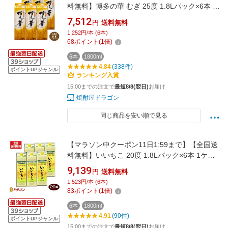
料無料】博多の華 むぎ 25度 1.8Lパック×6本 1
ケース 1800ml 麦焼酎 福徳長酒類 本格焼
7,512
円
送料無料
酎 はかたのはな
1,252円/本 (6本)
68
ポイント
(
1
倍)
6本
1800ml
4.84
(338件)
ポイントUPジャンル
ランキング入賞
15:00までの注文で
最短8/8(翌日)
お届け
焼酎屋ドラゴン
同じ商品を安い順で見る
【マラソン中クーポン11日1:59まで】【全国送
料無料】いいちこ 20度 1.8Lパック×6本 1ケー
ス 1800ml 三和酒類 麦焼酎
9,139
円
送料無料
1,523円/本 (6本)
83
ポイント
(
1
倍)
6本
1800ml
4.91
(90件)
ポイントUPジャンル
15:00までの注文で
最短8/8(翌日)
お届け