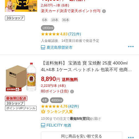
格麦焼酎 ランキング 一位 獲得 入賞 定期便 麦
2,667円～/本 (6本)
麦麹 酒 アルコール セット 詰め合わせ 【岩川醸
楽天カード決済で楽天ポイント付与
造】
6本
18本
36本
1800ml
4.83
(721件)
入金確認後、14営業日前後で発送予定
鹿児島県曽於市
【送料無料】 宝酒造 寶 宝焼酎 25度 4000ml
4L×4本 1ケース ペットボトル 包装不可 他商品
と同梱不可 クール便不可
8,890
円
送料無料
2,223円/本 (4本)
80
ポイント
(
1
倍)
4本
4000ml
4.76
(42件)
ポイントUPジャンル
ランキング入賞
13:00までの注文で
最短8/8(翌日)
お届け
FELICITY 地酒
同じ商品を安い順で見る