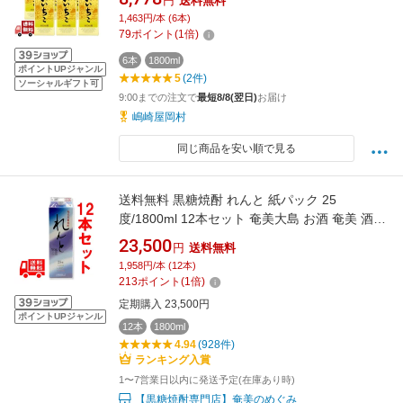
円
送料無料
1,463円/本 (6本)
79
ポイント
(
1
倍)
6本
1800ml
ポイントUPジャンル
5
(2件)
ソーシャルギフト可
9:00までの注文で
最短8/8(翌日)
お届け
嶋崎屋岡村
同じ商品を安い順で見る
送料無料 黒糖焼酎 れんと 紙パック 25
度/1800ml 12本セット 奄美大島 お酒 奄美 酒
鹿児島
23,500
円
送料無料
1,958円/本 (12本)
213
ポイント
(
1
倍)
定期購入 23,500円
ポイントUPジャンル
12本
1800ml
4.94
(928件)
ランキング入賞
1〜7営業日以内に発送予定(在庫あり時)
【黒糖焼酎専門店】奄美のめぐみ