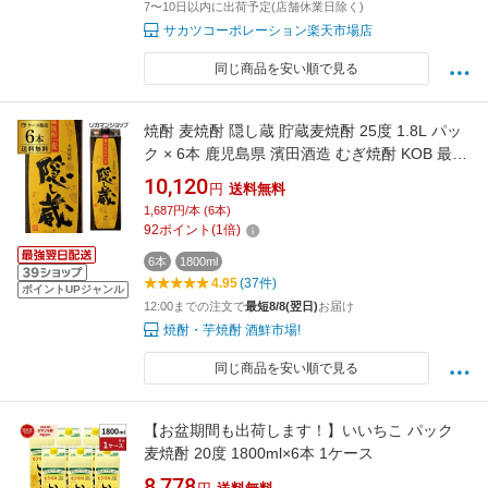
7〜10日以内に出荷予定(店舗休業日除く)
サカツコーポレーション楽天市場店
同じ商品を安い順で見る
焼酎 麦焼酎 隠し蔵 貯蔵麦焼酎 25度 1.8L パッ
ク × 6本 鹿児島県 濱田酒造 むぎ焼酎 KOB 最強
配送
10,120
円
送料無料
1,687円/本 (6本)
92
ポイント
(
1
倍)
6本
1800ml
4.95
(37件)
ポイントUPジャンル
12:00までの注文で
最短8/8(翌日)
お届け
焼酎・芋焼酎 酒鮮市場!
同じ商品を安い順で見る
【お盆期間も出荷します！】いいちこ パック
麦焼酎 20度 1800ml×6本 1ケース
8,778