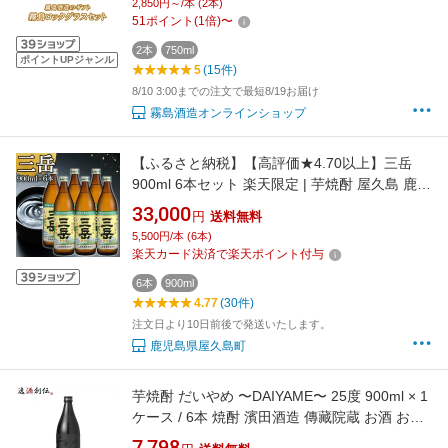
2,850円～/本 (2本)
ント 父の日 御祝 御礼
51
ポイント
(
1
倍)
〜
2本
750ml
ポイントUPジャンル
5
(15件)
8/10 3:00までの注文で最短8/19お届け
霧島酒造オンラインショップ
【ふるさと納税】【高評価★4.70以上】三岳
900ml 6本セット 楽天限定 | 芋焼酎 屋久島 鹿児
島 三岳酒造 お取り寄せ 本格焼酎 芋 本格芋焼酎
33,000
円
送料無料
お酒 地酒 900ml 6本セット ご当地
5,500円/本 (6本)
楽天カード決済で楽天ポイント付与
6本
900ml
4.77
(30件)
注文日より10日前後で発送いたします。
鹿児島県屋久島町
芋焼酎 だいやめ 〜DAIYAME〜 25度 900ml × 1
ケース / 6本 焼酎 濱田酒造 傳藏院蔵 お酒 お酒
父の日 のし・ギフト対応不可
7,798