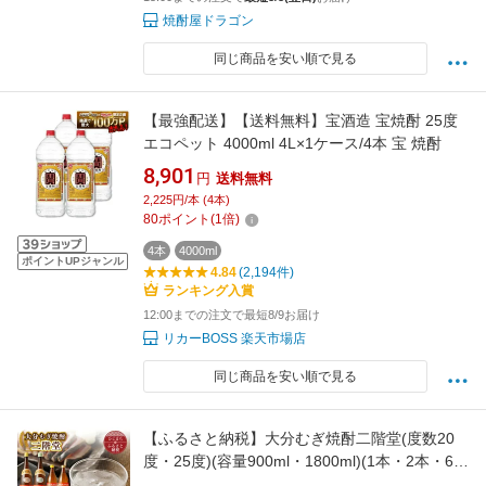
焼酎屋ドラゴン
同じ商品を安い順で見る
【最強配送】【送料無料】宝酒造 宝焼酎 25度
エコペット 4000ml 4L×1ケース/4本 宝 焼酎
8,901
円
送料無料
2,225円/本 (4本)
80
ポイント
(
1
倍)
4本
4000ml
ポイントUPジャンル
4.84
(2,194件)
ランキング入賞
12:00までの注文で最短8/9お届け
リカーBOSS 楽天市場店
同じ商品を安い順で見る
【ふるさと納税】大分むぎ焼酎二階堂(度数20
度・25度)(容量900ml・1800ml)(1本・2本・6
本・12本)_ 焼酎 麦焼酎 酒 お酒 アルコール ギ