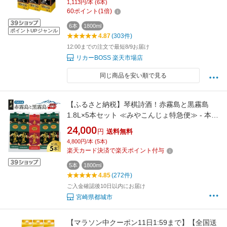
1,113円/本 (6本)
60
ポイント
(
1
倍)
6本
1800ml
ポイントUPジャンル
4.87
(303件)
12:00までの注文で最短8/9お届け
リカーBOSS 楽天市場店
同じ商品を安い順で見る
【ふるさと納税】琴棋詩酒！赤霧島と黒霧島
1.8L×5本セット ≪みやこんじょ特急便≫ - 本格
芋焼酎 黒霧島(20度) 1.8L×4本 赤霧島(25度)
24,000
円
送料無料
1.8L×1本 セット 霧島酒造 焼酎 霧島 送料無料
4,800円/本 (5本)
24-20-001-Q【宮崎県都城市】
楽天カード決済で楽天ポイント付与
5本
1800ml
4.85
(272件)
ご入金確認後10日以内にお届け
宮崎県都城市
【マラソン中クーポン11日1:59まで】【全国送