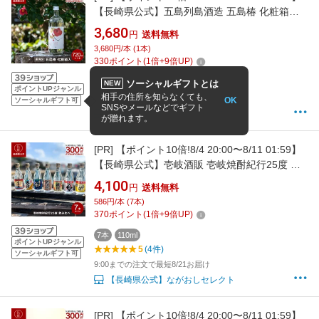
【長崎県公式】五島列島酒造 五島椿 化粧箱入
720ml | お祝い返し お返し お酒 誕生日プレゼ
3,680
円
送料無料
ント 九州 焼酎 麦焼酎 椿の花酵母 天然酵母 23
3,680円/本 (1本)
度 麦 詰め合わせ ギフト 贈答品 贈り物 お取り
330
ポイント
(
1
倍+
9
倍UP)
寄せ 長崎県 五島市 高級
1本
720ml
ソーシャルギフトとは
NEW
ポイントUPジャンル
相手の住所を知らなくても、
9:00までの注文で最短8/19お届け
OK
ソーシャルギフト可
SNSやメールなどでギフト
【長崎県公式】ながおしセレクト
が贈れます。
[PR]
【ポイント10倍!8/4 20:00〜8/11 01:59】
【長崎県公式】壱岐酒販 壱岐焼酎紀行25度 飲
み比べ7本セット（110ml×7本） | 米寿 お祝い
4,100
円
送料無料
焼酎 父の日ギフト 麦 焼酎 プレゼント 母の日
586円/本 (7本)
麦飲み比べセット 飲み比べセット プレゼント
370
ポイント
(
1
倍+
9
倍UP)
ギフトセット 高級 壱岐焼酎 お中元
7本
110ml
ポイントUPジャンル
5
(4件)
ソーシャルギフト可
9:00までの注文で最短8/21お届け
【長崎県公式】ながおしセレクト
[PR]
【ポイント10倍!8/4 20:00〜8/11 01:59】