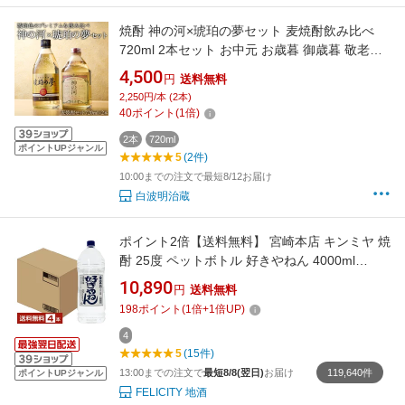
焼酎 神の河×琥珀の夢セット 麦焼酎飲み比べ
720ml 2本セット お中元 お歳暮 御歳暮 敬老の
日 焼酎 麦焼酎 むぎ焼酎 お酒 誕生日 お祝い 御
4,500
円
送料無料
礼 ギフト 送料無料 白波 さつま白波 薩摩酒造
2,250円/本 (2本)
公式 鹿児島 酒 プレゼント 明治蔵 蔵元直送
40
ポイント
(
1
倍)
2本
720ml
ポイントUPジャンル
5
(2件)
10:00までの注文で最短8/12お届け
白波明治蔵
ポイント2倍【送料無料】 宮崎本店 キンミヤ 焼
酎 25度 ペットボトル 好きやねん 4000ml
（4L） 4本 1ケース キンミヤ好きやねん 金宮
10,890
円
送料無料
甲類焼酎 三重 包装不可 他商品と同梱不可 クー
198
ポイント
(
1
倍+
1
倍UP)
ル便不可
4
5
(15件)
119,640件
13:00までの注文で
最短8/8(翌日)
お届け
ポイントUPジャンル
FELICITY 地酒