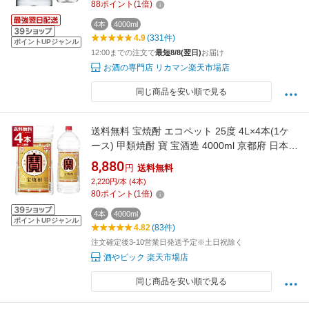
88
ポイント
(
1
倍)
4本
4000ml
4.9
(331件)
ポイントUPジャンル
12:00までの注文で
最短8/8(翌日)
お届け
お酒の専門店 リカマン楽天市場店
同じ商品を安い順で見る
送料無料 宝焼酎 エコペット 25度 4L×4本(1ケ
ース) 甲類焼酎 寶 宝酒造 4000ml 京都府 日本
【送料無料※一部地域は除く】
8,880
円
送料無料
2,220円/本 (4本)
80
ポイント
(
1
倍)
4本
4000ml
ポイントUPジャンル
4.82
(83件)
注文確定後3-10営業日発送予定※土日祝除く
酒やビック 楽天市場店
同じ商品を安い順で見る