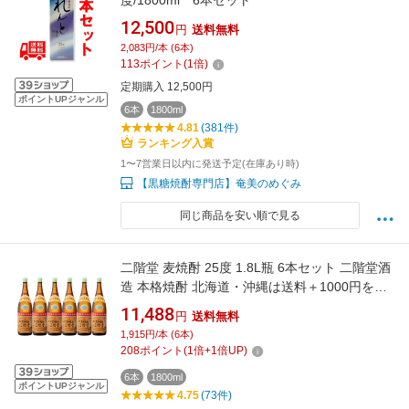
度/1800ml 6本セット
12,500
円
送料無料
2,083円/本 (6本)
113
ポイント
(
1
倍)
定期購入 12,500円
ポイントUPジャンル
6本
1800ml
4.81
(381件)
ランキング入賞
1〜7営業日以内に発送予定(在庫あり時)
【黒糖焼酎専門店】奄美のめぐみ
同じ商品を安い順で見る
二階堂 麦焼酎 25度 1.8L瓶 6本セット 二階堂酒
造 本格焼酎 北海道・沖縄は送料＋1000円をご
注文処理時に加算
11,488
円
送料無料
1,915円/本 (6本)
208
ポイント
(
1
倍+
1
倍UP)
6本
1800ml
ポイントUPジャンル
4.75
(73件)