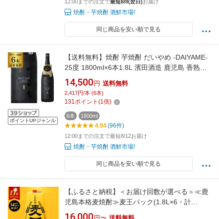
12:00までの注文で
最短8/8(翌日)
お届け
焼酎・芋焼酎 酒鮮市場!
同じ商品を安い順で見る
【送料無料】焼酎 芋焼酎 だいやめ -DAIYAME-
25度 1800ml×6本1.8L 濱田酒造 鹿児島 香熟芋
黒麹 一升瓶 送料無料 金賞 IWSC 長S
14,500
円
送料無料
2,417円/本 (6本)
131
ポイント
(
1
倍)
6本
1800ml
ポイントUPジャンル
4.94
(96件)
12:00までの注文で最短8/12お届け
焼酎・芋焼酎 酒鮮市場!
同じ商品を安い順で見る
【ふるさと納税】＜お届け回数が選べる＞≪鹿
児島本格麦焼酎≫麦王パック(1.8L×6・計
10.8L/1.8L×6×3回/1.8L×6×6回) 焼酎 麦焼酎 本
16,000
円〜
送料無料