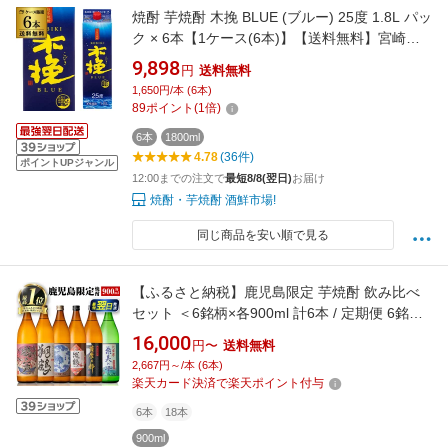
焼酎 芋焼酎 木挽 BLUE (ブルー) 25度 1.8L パッ
ク × 6本【1ケース(6本)】【送料無料】宮崎県
雲海酒造 木挽ブルーこびき 25度1800] KOB 最
9,898
円
送料無料
強配送
1,650円/本 (6本)
89
ポイント
(
1
倍)
6本
1800ml
4.78
(36件)
ポイントUPジャンル
12:00までの注文で
最短8/8(翌日)
お届け
焼酎・芋焼酎 酒鮮市場!
同じ商品を安い順で見る
【ふるさと納税】鹿児島限定 芋焼酎 飲み比べ
セット ＜6銘柄×各900ml 計6本 / 定期便 6銘柄×
各900ml×3回 計18本＞ 焼酎 芋 お酒 定期便 焼
16,000
円〜
送料無料
酎飲み比べ 焼酎ハイボール 出水酒造 神酒造 25
2,667円～/本 (6本)
度 逸品 本格焼酎 人気 レア 【酒舗三浦屋】
楽天カード決済で楽天ポイント付与
6本
18本
900ml