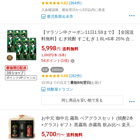
4.82
(364件)
入金確認後、最短翌日から5日以内に発送
鹿児島県出水市
【マラソン中クーポン11日1:59まで】【全国送
料無料】むぎ焼酎 すごむぎ 1.8L×6本 25% 合同
酒精 甲乙混和焼酎 1800ml 1ケース
5,998
円
送料無料
1,000円/本 (6本)
54
ポイント
(
1
倍)
6本
1800ml
4.88
(182件)
ポイントUPジャンル
15:00までの注文で
最短8/8(翌日)
お届け
焼酎屋ドラゴン
同じ商品を安い順で見る
お中元 御中元 霧島 ペアグラスセット (焼酎2本
+グラス) ギフト 黒霧島 赤霧島 飲み比べ 楽天限
定 霧島酒造 芋焼酎 25度 750ml ギフト箱入り
5,700
円〜
送料無料
送料無料 ラッピング お酒 誕生日 お祝い プレゼ