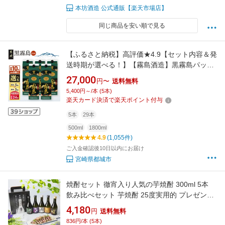
本坊酒造 公式通販【楽天市場店】
同じ商品を安い順で見る
【ふるさと納税】高評価★4.9【セット内容＆発
送時期が選べる！】【霧島酒造】黒霧島パック
(25度)1.8L×5本 - 芋焼酎 霧島酒造 黒霧島セッ
27,000
円〜
送料無料
ト / ウィルキンソン炭酸水セット お湯割り/水割
5,400円～/本 (5本)
り/ロック/ストレート 送料無料 SKU-0701 【宮
楽天カード決済で楽天ポイント付与
崎県都城市】
5本
29本
500ml
1800ml
4.9
(1,055件)
ご入金確認後10日以内にお届け
宮崎県都城市
焼酎セット 徹宵入り人気の芋焼酎 300ml 5本
飲み比べセット 芋焼酎 25度実用的 プレゼント
ギフト お酒 実用的 長S
4,180
円
送料無料
836円/本 (5本)