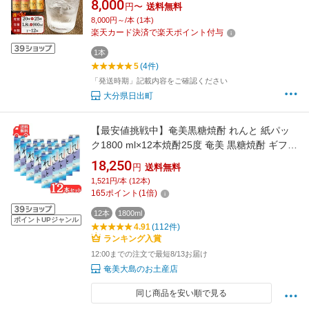
8,000
円〜
送料無料
フト プレゼント 贈り物 大分県 ご当地 まとめ買
8,000円～/本 (1本)
い 【G1078142】
楽天カード決済で楽天ポイント付与
1本
5
(4件)
「発送時期」記載内容をご確認ください
大分県日出町
【最安値挑戦中】奄美黒糖焼酎 れんと 紙パッ
ク1800 ml×12本焼酎25度 奄美 黒糖焼酎 ギフト
奄美大島 お土産 まとめ セット
18,250
円
送料無料
1,521円/本 (12本)
165
ポイント
(
1
倍)
12本
1800ml
ポイントUPジャンル
4.91
(112件)
ランキング入賞
12:00までの注文で最短8/13お届け
奄美大島のお土産店
同じ商品を安い順で見る