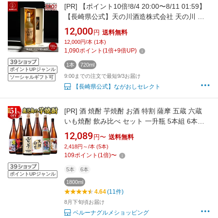
[PR]
【ポイント10倍!8/4 20:00〜8/11 01:59】
【長崎県公式】天の川酒造株式会社 天の川 ベ
リーオールド 720ml
12,000
円
送料無料
12,000円/本 (1本)
1,090
ポイント
(
1
倍+
9
倍UP)
1本
720ml
ポイントUPジャンル
9:00までの注文で最短9/3お届け
ソーシャルギフト可
【長崎県公式】ながおしセレクト
[PR]
酒 焼酎 芋焼酎 お酒 特割 薩摩 五蔵 六蔵
いも焼酎 飲み比べ セット 一升瓶 5本組 6本組
1800ml お中元 敬老の日 父の日 ギフト プレゼ
12,089
円〜
送料無料
ント 【7560円(税込)以上で送料無料】
2,418円～/本 (5本)
109
ポイント
(
1
倍)
〜
5本
6本
ポイントUPジャンル
1800ml
4.64
(11件)
8月下旬頃お届け
ベルーナグルメショッピング