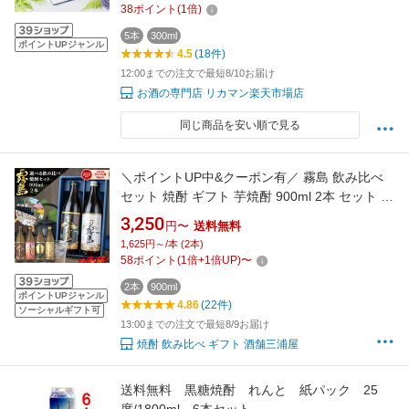
38
ポイント
(
1
倍)
5本
300ml
ポイントUPジャンル
4.5
(18件)
12:00までの注文で最短8/10お届け
お酒の専門店 リカマン楽天市場店
同じ商品を安い順で見る
＼ポイントUP中&クーポン有／ 霧島 飲み比べ
セット 焼酎 ギフト 芋焼酎 900ml 2本 セット 黒
霧島 白霧島 赤霧島 茜霧島 虎斑霧島 EX霧島 い
3,250
円〜
送料無料
も焼酎 宮崎 25度 霧島酒造 お酒 お中元 御中元
1,625円～/本 (2本)
夏ギフト 敬老の日 誕生日 内祝 お祝い 宅飲み
58
ポイント
(
1
倍+
1
倍UP)
〜
家飲み
2本
900ml
ポイントUPジャンル
4.86
(22件)
ソーシャルギフト可
13:00までの注文で最短8/9お届け
焼酎 飲み比べ ギフト 酒舗三浦屋
送料無料 黒糖焼酎 れんと 紙パック 25