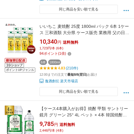
同じ商品を安い順で見る
いいちこ 麦焼酎 25度 1800ml パック 6本 1ケー
ス 三和酒類 大分県 ケース販売 業務用 父の日
お中元 夏ギフト 暑中見舞い
10,340
円
送料無料
1,723円/本 (6本)
94
ポイント
(
1
倍)
6本
1800ml
4.83
(210件)
ポイントUPジャンル
12:00までの注文で
最短8/8(翌日)
お届け
逸酒創伝 楽天市場店
同じ商品を安い順で見る
【ケース4本購入がお得】焼酎 甲類 サントリー
鏡月 グリーン 25° 4L ペット × 4本 韓国焼酎ケ
ース(4本入)【 送料無料】25度 4000ml 甲類焼
9,785
円
送料無料
酎 KOB 最強配送
2,446円/本 (4本)