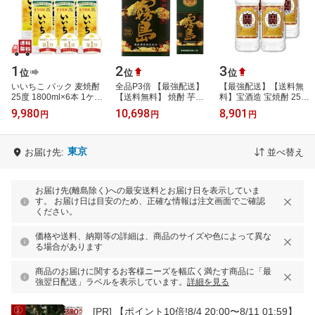
1
2
3
位
位
位
いいちこ パック 麦焼酎
全品P3倍 【最強配送】
【最強配送】【送料無
25度 1800ml×6本 1ケー
【送料無料】 焼酎 芋焼
料】宝酒造 宝焼酎 25度
ス
酎 黒霧島 本格芋焼酎 25
エコペット 4000ml 4L×1
9,980
10,698
8,901
円
円
円
度 1.8L パック × 6本 宮
ケース/4本 宝 焼酎
崎県 霧…
東京
お届け先:
並べ替え
お届け先(離島除く)への最安送料とお届け日を表示していま
す。 お届け日は目安のため、正確な情報は注文画面でご確認
ください。
価格や送料、納期等の詳細は、商品のサイズや色によって異な
る場合があります
商品のお届けに関するお客様ニーズを幅広く満たす商品に「最
強翌日配送」ラベルを表示しています。
詳細を見る
[PR]
【ポイント10倍!8/4 20:00〜8/11 01:59】