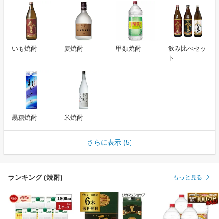
いも焼酎
麦焼酎
甲類焼酎
飲み比べセッ
ト
黒糖焼酎
米焼酎
さらに表示 (5)
ランキング (焼酎)
もっと見る