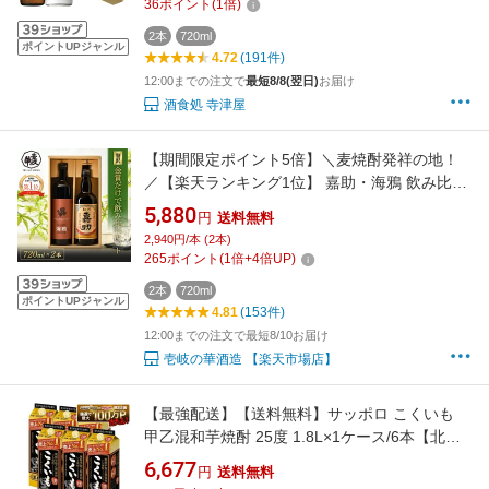
36
ポイント
(
1
倍)
2本
720ml
ポイントUPジャンル
4.72
(191件)
12:00までの注文で
最短8/8(翌日)
お届け
酒食処 寺津屋
【期間限定ポイント5倍】＼麦焼酎発祥の地！
／【楽天ランキング1位】 嘉助・海鴉 飲み比べ
セット 麦焼酎 [ 焼酎 25度 720ml 2本 ]高級 飲み
5,880
円
送料無料
比べ セット お酒 酒 ギフト プレゼント 贈り物
2,940円/本 (2本)
誕生日 お礼 内祝 壱岐焼酎 麦 古酒 壱岐 ギフト
265
ポイント
(
1
倍+
4
倍UP)
セット 金賞 中元 御中元 お中元
2本
720ml
ポイントUPジャンル
4.81
(153件)
12:00までの注文で最短8/10お届け
壱岐の華酒造 【楽天市場店】
【最強配送】【送料無料】サッポロ こくいも
甲乙混和芋焼酎 25度 1.8L×1ケース/6本【北海
道・沖縄県・東北・四国・九州地方は必ず送料
6,677
円
送料無料
が掛かります】