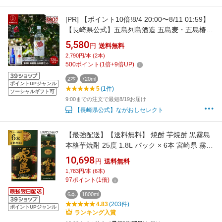
[PR]
【ポイント10倍!8/4 20:00〜8/11 01:59】
【長崎県公式】五島列島酒造 五島麦・五島椿
720mlセット| 九州 焼酎麦焼酎 詰め合わせ ギフ
5,580
円
送料無料
ト 飲み比べ セット 長崎県 五島列島 2本組 椿酵
2,790円/本 (2本)
母 二条大麦 熟成 まろやか 華やか 米麹 地酒 お
500
ポイント
(
1
倍+
9
倍UP)
取り寄せ 贈答品 お中元
2本
720ml
ポイントUPジャンル
5
(1件)
ソーシャルギフト可
9:00までの注文で最短8/19お届け
【長崎県公式】ながおしセレクト
【最強配送】【送料無料】 焼酎 芋焼酎 黒霧島
本格芋焼酎 25度 1.8L パック × 6本 宮崎県 霧島
酒造 ケース 25° 1800ml 霧島 くろきり KOB
10,698
円
送料無料
1,783円/本 (6本)
97
ポイント
(
1
倍)
6本
1800ml
4.83
(203件)
ポイントUPジャンル
ランキング入賞