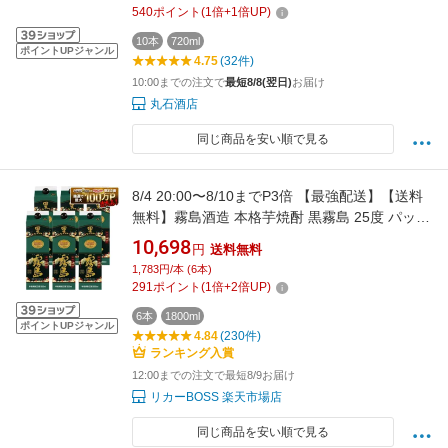
540
ポイント
(
1
倍+
1
倍UP)
10本
720ml
ポイントUPジャンル
4.75
(32件)
10:00までの注文で
最短8/8(翌日)
お届け
丸石酒店
同じ商品を安い順で見る
8/4 20:00〜8/10までP3倍 【最強配送】【送料
無料】霧島酒造 本格芋焼酎 黒霧島 25度 パック
1800ml 1.8L×1ケース/6本【一部地域送料無料
10,698
円
送料無料
対象外】
1,783円/本 (6本)
291
ポイント
(
1
倍+
2
倍UP)
6本
1800ml
ポイントUPジャンル
4.84
(230件)
ランキング入賞
12:00までの注文で最短8/9お届け
リカーBOSS 楽天市場店
同じ商品を安い順で見る