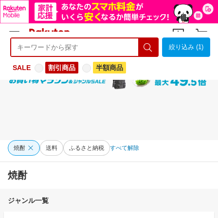
絞り込み (1)
ようこそ 楽天市場へ
ログイン
会員登録
SALE
割引商品
半額商品
焼酎
送料
ふるさと納税
すべて解除
焼酎
ジャンル一覧