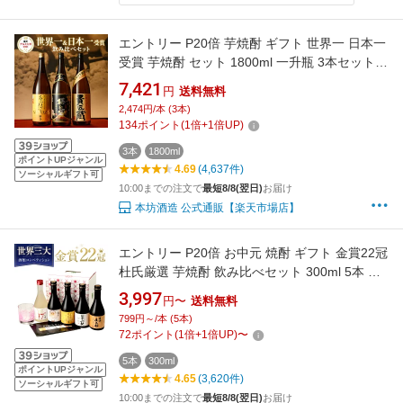
エントリー P20倍 芋焼酎 ギフト 世界一 日本一
受賞 芋焼酎 セット 1800ml 一升瓶 3本セット
専用箱入り / 送料無料 お中元 焼酎 飲み比べ セ
7,421
円
送料無料
ット メッセージカード ラッピング 対応無料 芋
2,474円/本 (3本)
焼酎 内祝い 結婚祝い お中元 誕生日 男性 ギフ
134
ポイント
(
1
倍+
1
倍UP)
ト プレゼント / 本坊酒造 公式通販
3本
1800ml
ポイントUPジャンル
4.69
(4,637件)
ソーシャルギフト可
10:00までの注文で
最短8/8(翌日)
お届け
本坊酒造 公式通販【楽天市場店】
エントリー P20倍 お中元 焼酎 ギフト 金賞22冠
杜氏厳選 芋焼酎 飲み比べセット 300ml 5本 化
粧箱入り / 送料無料 誕生日 敬老の日 お祝い ギ
3,997
円〜
送料無料
フト メッセージカード ラッピング 対応無料 本
799円～/本 (5本)
坊酒造 お酒 プレゼント 芋焼酎 ギフト セット
72
ポイント
(
1
倍+
1
倍UP)
〜
ミニボトル / 本坊酒造 公式通販
5本
300ml
ポイントUPジャンル
4.65
(3,620件)
ソーシャルギフト可
10:00までの注文で
最短8/8(翌日)
お届け