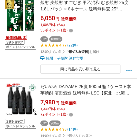
焼酎 麦焼酎 すごむぎ 甲乙混和 むぎ焼酎 25度
1.8L パック × 6本ケース 送料無料麦 25°
1800ml しょうちゅう KOB 最強配送
6,050
円
送料無料
1,008円/本 (6本)
55
ポイント
(
1
倍)
6本
1800ml
4.77
(22件)
ポイントUPジャンル
12:00までの注文で
最短8/8(翌日)
お届け
焼酎・芋焼酎 酒鮮市場!
同じ商品を安い順で見る
だいやめ DAIYAME 25度 900ml 瓶 1ケース 6本
芋焼酎 濱田酒造 送料無料 LSC【東北・北海
道・沖縄・離島の一部を除く（東北は400円、
7,980
円
送料無料
北海道・沖縄はプラス1200円いただきます）】
1,330円/本 (6本)
72
ポイント
(
1
倍)
6本
900ml
ポイントUPジャンル
4.93
(14件)
14:00までの注文で最短8/11お届け