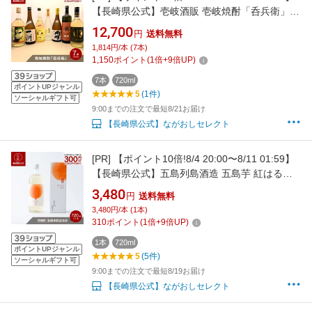
【長崎県公式】壱岐酒販 壱岐焼酎「呑兵衛」セ
ット（720ml×7本） | 米寿 お祝い 焼酎 父の日
12,700
円
送料無料
ギフト 麦 焼酎 プレゼント 母の日 麦飲み比べセ
1,814円/本 (7本)
ット 飲み比べセット プレゼント ギフトセット
1,150
ポイント
(
1
倍+
9
倍UP)
高級 海鴉 壱岐焼酎 お中元 お歳暮
7本
720ml
ポイントUPジャンル
5
(1件)
ソーシャルギフト可
9:00までの注文で最短8/21お届け
【長崎県公式】ながおしセレクト
[PR]
【ポイント10倍!8/4 20:00〜8/11 01:59】
【長崎県公式】五島列島酒造 五島芋 紅はるか
樽熟成 化粧箱入 720ml | お祝い返し お返し 退
3,480
円
送料無料
職祝い お祝い 結婚内祝い 結婚祝い 還暦祝い 出
3,480円/本 (1本)
産内祝い お酒 ギフト \
310
ポイント
(
1
倍+
9
倍UP)
1本
720ml
ポイントUPジャンル
5
(5件)
ソーシャルギフト可
9:00までの注文で最短8/19お届け
【長崎県公式】ながおしセレクト