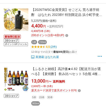
【2026TWSC金賞受賞】せごどん 荒ろ過芋焼
酎 はなたれ 2023BY 特別限定品 浜小町芋使用
43゜720ML (初垂れ 引越し 挨拶 ギフト お礼 お
5,225円(価格+送料)
祝い 内祝い 誕生日 いも焼酎 プレゼント 出産内
4,400
円
+送料825円
祝い おしゃれ 酒 おすすめ お父さん 退職祝い
4,400円/本 (1本)
上司 高級 お供え お盆 高級 入手困難)
200
ポイント
(
1
倍+
4
倍UP)
1本
720ml
ポイントUPジャンル
4.5
(2件)
12:00までの注文で
最短8/8(翌日)
お届け
美酒蔵 はなたれ屋
【ふるさと納税】高評価★4.82【配送方法が選
べる】【麦焼酎】 飲み比べセット 5合瓶 4種5
本セット (通常便：5本 /定期便：5本×3・6回・
13,000
円〜
送料無料
計15~30本) 焼酎 900ml アルコール 25度 天然
2,600円～/本 (5本)
アルカリ温泉水 財寶温泉 割水 使用 ギフト 贈り
楽天カード決済で楽天ポイント付与
物 お酒 すぐ届く【財宝】
5本
15本
30本
900ml