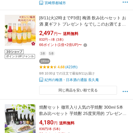
宮崎県都城市
[8/11(火)2時までP3倍] 梅酒 飲み比べセット お
酒 夏ギフト プレゼント なでしこのお酒てまり
奥さん 妻 奥様 花以外 おしゃれ かわいい 人気
2,497
円〜
送料無料
送料無料 UMESHUfor ma08
832円～/本 (3本)
66
ポイント
(
1
倍+
2
倍UP)
〜
3本
5本
ポイントUPジャンル
180ml
4.68
(423件)
8/8 10:00までの注文で最短8/11お届け
紀州の梅酒・日本酒の通販 長久庵
同じ商品を安い順で見る
焼酎セット 徹宵入り人気の芋焼酎 300ml 5本
飲み比べセット 芋焼酎 25度実用的 プレゼント
ギフト お酒 実用的 長S
4,180
円
送料無料
836円/本 (5本)