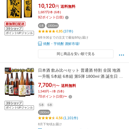
配送
10,120
円
送料無料
1,687円/本 (6本)
92
ポイント
(
1
倍)
6本
1800ml
4.95
(37件)
ポイントUPジャンル
8/8 9:00までの注文で最短8/9お届け
焼酎・芋焼酎 酒鮮市場!
同じ商品を安い順で見る
日本酒 飲み比べセット 普通酒 特割 全国 地酒
一升瓶 5本組 6本組 第5弾 1800ml 酒 誕生日 父
親 お父さん お祝い 内祝い 男性 人気 飲みくら
7,700
円〜
送料無料
べ 送料無料 お中元 敬老の日 父の日 ギフト
1,540円～/本 (5本)
【7560円(税込)以上で送料無料】
70
ポイント
(
1
倍)
〜
5本
6本
ポイントUPジャンル
1800ml
4.56
(1,101件)
8月下旬頃お届け