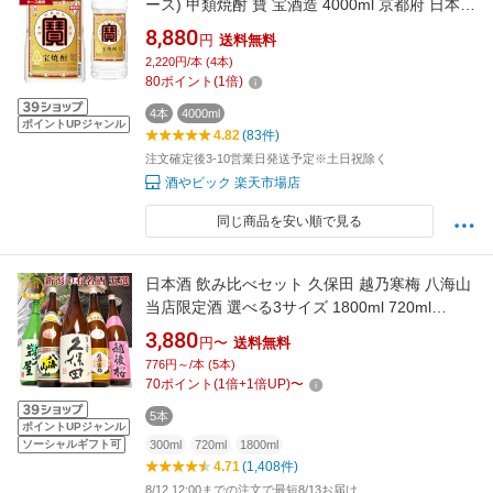
ース) 甲類焼酎 寶 宝酒造 4000ml 京都府 日本
【送料無料※一部地域は除く】
8,880
円
送料無料
2,220円/本 (4本)
80
ポイント
(
1
倍)
4本
4000ml
ポイントUPジャンル
4.82
(83件)
注文確定後3-10営業日発送予定※土日祝除く
酒やビック 楽天市場店
同じ商品を安い順で見る
日本酒 飲み比べセット 久保田 越乃寒梅 八海山
当店限定酒 選べる3サイズ 1800ml 720ml
300ml 各5本 (46弾) 人気のお酒 誕生日 ギフト
3,880
円〜
送料無料
プレゼント 贈り物 お父さん おじいちゃん 楽天
776円～/本 (5本)
年間ランキング2025 お中元 夏ギフト ギフト プ
70
ポイント
(
1
倍+
1
倍UP)
〜
レゼント
5本
ポイントUPジャンル
ソーシャルギフト可
300ml
720ml
1800ml
4.71
(1,408件)
8/12 12:00までの注文で最短8/13お届け