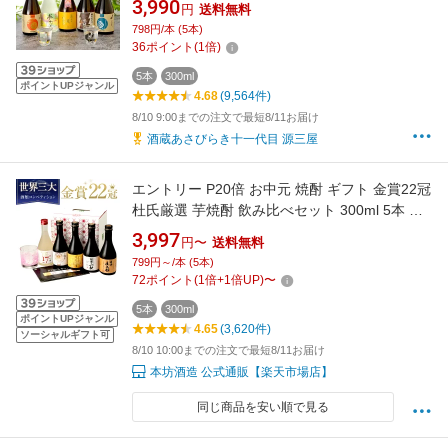
3,990
円
送料無料
レゼント 2026 父の日 父の日ギフト 誕生日プレ
798円/本 (5本)
ゼント ミニボトル 送料無料 あさ開
36
ポイント
(
1
倍)
5本
300ml
ポイントUPジャンル
4.68
(9,564件)
8/10 9:00までの注文で最短8/11お届け
酒蔵あさびらき十一代目 源三屋
エントリー P20倍 お中元 焼酎 ギフト 金賞22冠
杜氏厳選 芋焼酎 飲み比べセット 300ml 5本 化
粧箱入り / 送料無料 誕生日 敬老の日 お祝い ギ
3,997
円〜
送料無料
フト メッセージカード ラッピング 対応無料 本
799円～/本 (5本)
坊酒造 お酒 プレゼント 芋焼酎 ギフト セット
72
ポイント
(
1
倍+
1
倍UP)
〜
ミニボトル / 本坊酒造 公式通販
5本
300ml
ポイントUPジャンル
4.65
(3,620件)
ソーシャルギフト可
8/10 10:00までの注文で最短8/11お届け
本坊酒造 公式通販【楽天市場店】
同じ商品を安い順で見る