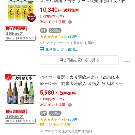
ス 三和酒類 大分県 ケース販売 業務用 父の日
お中元 夏ギフト 暑中見舞い
10,340
円
送料無料
1,723円/本 (6本)
94
ポイント
(
1
倍)
6本
1800ml
4.83
(210件)
ポイントUPジャンル
8/8 12:00までの注文で最短8/9お届け
逸酒創伝 楽天市場店
同じ商品を安い順で見る
バイヤー厳選！大吟醸飲み比べ 720ml 5本
52%OFF！純米大吟醸入 金箔入 飲み比べセッ
ト 長S 半額 4合瓶 四合瓶 清酒 ギフトセット 日
5,980
円
送料無料
本酒 新潟 飲み比べ 辛口 冷酒 お酒 ギフト
1,196円/本 (5本)
54
ポイント
(
1
倍)
5本
3600ml
4.71
(955件)
ポイントUPジャンル
ランキング入賞
8/8 9:00までの注文で最短8/9お届け