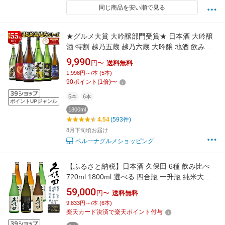
同じ商品を安い順で見る
★グルメ大賞 大吟醸部門受賞★ 日本酒 大吟醸
酒 特割 越乃五蔵 越乃六蔵 大吟醸 地酒 飲み比
べセット 一升瓶 5本組 第4弾 6本組 第4弾
9,990
円〜
送料無料
1800ml 酒 人気 送料無料 お中元 敬老の日 父の
1,998円～/本 (5本)
日 ギフト プレゼント
90
ポイント
(
1
倍)
〜
5本
6本
ポイントUPジャンル
1800ml
4.54
(593件)
8月下旬頃お届け
ベルーナグルメショッピング
【ふるさと納税】日本酒 久保田 6種 飲み比べ
720ml 1800ml 選べる 四合瓶 一升瓶 純米大吟
醸酒 純米吟醸 吟醸 特別本醸造 辛口 新潟 冷酒
59,000
円〜
送料無料
越路
9,833円～/本 (6本)
楽天カード決済で楽天ポイント付与