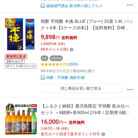
越後銘門酒会 新潟県の酒とグルメ
焼酎 芋焼酎 木挽 BLUE (ブルー) 25度 1.8L パッ
ク × 6本【1ケース(6本)】【送料無料】宮崎県
雲海酒造 木挽ブルーこびき 25度1800] KOB 最
9,898
円
送料無料
強配送
1,650円/本 (6本)
89
ポイント
(
1
倍)
6本
1800ml
4.78
(36件)
ポイントUPジャンル
8/8 9:00までの注文で最短8/9お届け
焼酎・芋焼酎 酒鮮市場!
同じ商品を安い順で見る
【ふるさと納税】鹿児島限定 芋焼酎 飲み比べ
セット ＜6銘柄×各900ml 計6本 / 定期便 6銘柄×
各900ml×3回 計18本＞ 焼酎 芋 お酒 定期便 焼
16,000
円〜
送料無料
酎飲み比べ 焼酎ハイボール 出水酒造 神酒造 25
2,667円～/本 (6本)
度 逸品 本格焼酎 人気 レア 【酒舗三浦屋】
楽天カード決済で楽天ポイント付与