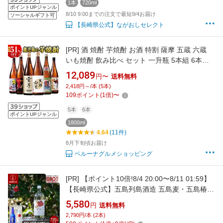
1本
720ml
ポイントUPジャンル
8/10 9:00までの注文で最短9/4お届け
ソーシャルギフト可
【長崎県公式】ながおしセレクト
[PR]
酒 焼酎 芋焼酎 お酒 特割 薩摩 五蔵 六蔵
いも焼酎 飲み比べ セット 一升瓶 5本組 6本組
1800ml お中元 敬老の日 父の日 ギフト プレゼ
12,089
円〜
送料無料
ント 【7560円(税込)以上で送料無料】
2,418円～/本 (5本)
109
ポイント
(
1
倍)
〜
5本
6本
ポイントUPジャンル
1800ml
4.64
(11件)
8月下旬頃お届け
ベルーナグルメショッピング
[PR]
【ポイント10倍!8/4 20:00〜8/11 01:59】
【長崎県公式】五島列島酒造 五島麦・五島椿
720mlセット| 九州 焼酎麦焼酎 詰め合わせ ギフ
5,580
円
送料無料
ト 飲み比べ セット 長崎県 五島列島 2本組 椿酵
2,790円/本 (2本)
母 二条大麦 熟成 まろやか 華やか 米麹 地酒 お