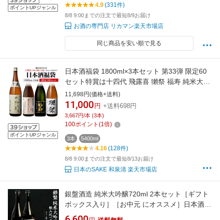
4.9
(331件)
ポイントUPジャンル
8/8 9:00までの注文で最短8/9お届け
お酒の専門店 リカマン楽天市場店
同じ商品を安い順で見る
日本酒福袋 1800ml×3本セット 第33弾 限定60
セット特賞は十四代 飛露喜 獺祭 福寿 純米大吟
醸酒 大吟醸酒 純米酒 くじ 清酒 虎S
11,698円(価格+送料)
11,000
円
+送料698円
3,667円/本 (3本)
100
ポイント
(
1
倍)
ポイントUPジャンル
3本
5400ml
4.16
(128件)
8/8 9:00までの注文で最短8/13お届け
日本のSAKE 和泉清 楽天市場店
銀盤酒造 純米大吟醸720ml 2本セット［ギフト
ボックス入り］［お中元 にオススメ］日本酒
飲み比べセット ［常温］【送料無料】
6,600