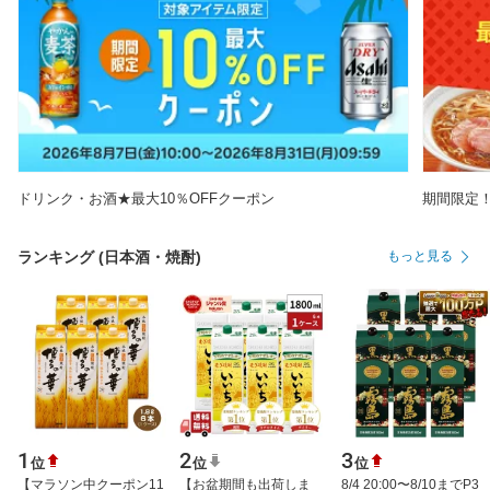
ドリンク・お酒★最大10％OFFクーポン
期間限定
ランキング (日本酒・焼酎)
もっと見る
1
2
3
位
位
位
【マラソン中クーポン11
【お盆期間も出荷しま
8/4 20:00〜8/10までP3