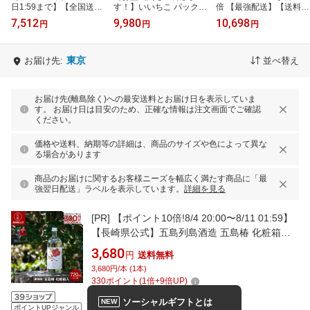
日1:59まで】【全国送料
す！】いいちこ パック
倍 【最強配送】【送料無
無料】博多の華 むぎ 25
麦焼酎 25度 1800ml×6本
料】霧島酒造 本格芋焼酎
7,512
9,980
10,698
円
円
円
度 1.8Lパック×6本 1ケー
1ケース
黒霧島 25度 パック
ス 1800m…
1800ml 1.8L…
東京
お届け先:
並べ替え
お届け先(離島除く)への最安送料とお届け日を表示していま
す。 お届け日は目安のため、正確な情報は注文画面でご確認
ください。
価格や送料、納期等の詳細は、商品のサイズや色によって異な
る場合があります
商品のお届けに関するお客様ニーズを幅広く満たす商品に「最
強翌日配送」ラベルを表示しています。
詳細を見る
[PR]
【ポイント10倍!8/4 20:00〜8/11 01:59】
【長崎県公式】五島列島酒造 五島椿 化粧箱入
720ml | お祝い返し お返し お酒 誕生日プレゼ
3,680
円
送料無料
ント 九州 焼酎 麦焼酎 椿の花酵母 天然酵母 23
3,680円/本 (1本)
度 麦 詰め合わせ ギフト 贈答品 贈り物 お取り
330
ポイント
(
1
倍+
9
倍UP)
寄せ 長崎県 五島市 高級
1本
720ml
ソーシャルギフトとは
NEW
ポイントUPジャンル