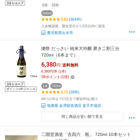
6本
18本
900ml
4.82
(364件)
入金確認後、最短翌日から5日以内に発送
鹿児島県出水市
獺祭 だっさい 純米大吟醸 磨き二割三分
720ml（6本まで）
6,380
円
送料無料
6,380円/本 (1本)
58
ポイント
(
1
倍)
1本
720ml
ポイントUPジャンル
4.75
(28件)
8/8 12:00までの注文で最短8/9お届け
地酒屋 金澤留造酒店 楽天市場店
同じ商品を安い順で見る
二階堂酒造「吉四六 瓶」 720ml 10本セット