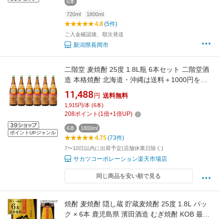
6本
720ml
1800ml
4.8
(5件)
ご入金確認後、順次発送
新潟県長岡市
二階堂 麦焼酎 25度 1.8L瓶 6本セット 二階堂酒
造 本格焼酎 北海道・沖縄は送料＋1000円をご
注文処理時に加算
11,488
円
送料無料
1,915円/本 (6本)
208
ポイント
(
1
倍+
1
倍UP)
6本
1800ml
ポイントUPジャンル
4.75
(73件)
7〜10日以内に出荷予定(店舗休業日除く)
サカツコーポレーション楽天市場店
同じ商品を安い順で見る
焼酎 麦焼酎 隠し蔵 貯蔵麦焼酎 25度 1.8L パッ
ク × 6本 鹿児島県 濱田酒造 むぎ焼酎 KOB 最強