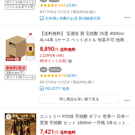
ポイントUPジャンル
4.61
(31件)
ソーシャルギフト可
8/17 8:00までの注文で最短8/19お届け
日本酒と焼酎のお店 新潟銘酒王国
【送料無料】 宝酒造 寶 宝焼酎 25度 4000ml
4L×4本 1ケース ペットボトル 包装不可 他商品
と同梱不可 クール便不可
8,890
円
送料無料
2,223円/本 (4本)
80
ポイント
(
1
倍)
4本
4000ml
4.76
(42件)
ポイントUPジャンル
8/8 13:00までの注文で最短8/9お届け
FELICITY 地酒
同じ商品を安い順で見る
エントリー P20倍 芋焼酎 ギフト 世界一 日本一
受賞 芋焼酎 セット 1800ml 一升瓶 3本セット
専用箱入り / 送料無料 お中元 焼酎 飲み比べ セ
7,421
円
送料無料