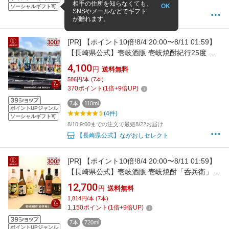
相手の住所を知らなくても、
8/10 9:00までの注文で最短8/20お届け
OK
ソーシャルギフト可
SNSやメールなどでギフト
【長崎県公式】ながおしセレクト
が贈れます。
[PR]
【ポイント10倍!8/4 20:00〜8/11 01:59】
【長崎県公式】壱岐酒販 壱岐焼酎紀行25度 飲
み比べ7本セット（110ml×7本） | 米寿 お祝い
4,100
円
送料無料
焼酎 父の日ギフト 麦 焼酎 プレゼント 母の日
586円/本 (7本)
麦飲み比べセット 飲み比べセット プレゼント
370
ポイント
(
1
倍+
9
倍UP)
ギフトセット 高級 壱岐焼酎 お中元
7本
110ml
ポイントUPジャンル
5
(4件)
ソーシャルギフト可
8/10 9:00までの注文で最短8/22お届け
【長崎県公式】ながおしセレクト
[PR]
【ポイント10倍!8/4 20:00〜8/11 01:59】
【長崎県公式】壱岐酒販 壱岐焼酎「呑兵衛」セ
ット（720ml×7本） | 米寿 お祝い 焼酎 父の日
12,700
円
送料無料
ギフト 麦 焼酎 プレゼント 母の日 麦飲み比べセ
1,814円/本 (7本)
ット 飲み比べセット プレゼント ギフトセット
1,150
ポイント
(
1
倍+
9
倍UP)
高級 海鴉 壱岐焼酎 お中元 お歳暮
7本
720ml
ポイントUPジャンル