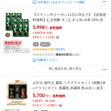
日本酒おつまみギフトのミツワ酒販
【マラソン中クーポン11日1:59まで】【全国送
料無料】むぎ焼酎 すごむぎ 1.8L×6本 25% 合同
酒精 甲乙混和焼酎 1800ml 1ケース
5,998
円
送料無料
1,000円/本 (6本)
54
ポイント
(
1
倍)
6本
1800ml
4.88
(182件)
ポイントUPジャンル
15:00までの注文で
最短8/8(翌日)
お届け
焼酎屋ドラゴン
同じ商品を安い順で見る
お中元 御中元 霧島 ペアグラスセット (焼酎2本
+グラス) ギフト 黒霧島 赤霧島 飲み比べ 楽天限
定 霧島酒造 芋焼酎 25度 750ml ギフト箱入り
5,700
円〜
送料無料
送料無料 ラッピング お酒 誕生日 お祝い プレゼ
2,850円～/本 (2本)
ント 父の日 御祝 御礼
51
ポイント
(
1
倍)
〜