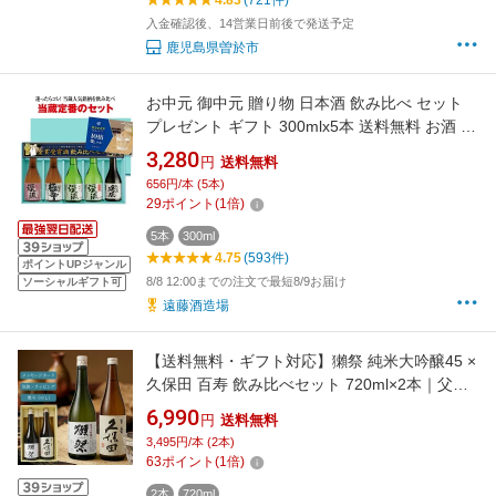
入金確認後、14営業日前後で発送予定
鹿児島県曽於市
お中元 御中元 贈り物 日本酒 飲み比べ セット
プレゼント ギフト 300mlx5本 送料無料 お酒 お
すすめ 人気 母の日 父の日 誕生日 内祝い 還暦
3,280
円
送料無料
祝い【日本酒/焼酎年間1位】
656円/本 (5本)
29
ポイント
(
1
倍)
5本
300ml
4.75
(593件)
ポイントUPジャンル
8/8 12:00までの注文で最短8/9お届け
ソーシャルギフト可
遠藤酒造場
【送料無料・ギフト対応】獺祭 純米大吟醸45 ×
久保田 百寿 飲み比べセット 720ml×2本｜父の
日・誕生日プレゼントに人気の日本酒ギフト
6,990
円
送料無料
3,495円/本 (2本)
63
ポイント
(
1
倍)
2本
720ml