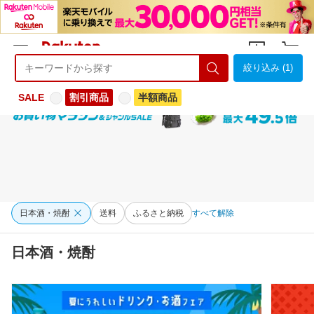
絞り込み (1)
ようこそ 楽天市場へ
ログイン
会員登録
SALE
割引商品
半額商品
日本酒・焼酎
送料
ふるさと納税
すべて解除
日本酒・焼酎