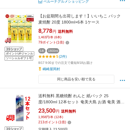
ベルーナグルメショッピング
【お盆期間も出荷します！】いいちこ パック
麦焼酎 20度 1800ml×6本 1ケース
8,778
円
送料無料
1,463円/本 (6本)
79
ポイント
(
1
倍)
6本
1800ml
ポイントUPジャンル
5
(2件)
ソーシャルギフト可
8/17 9:00までの注文で最短8/18お届け
嶋崎屋岡村
同じ商品を安い順で見る
送料無料 黒糖焼酎 れんと 紙パック 25
度/1800ml 12本セット 奄美大島 お酒 奄美 酒
鹿児島
23,500
円
送料無料
1,958円/本 (12本)
213
ポイント
(
1
倍)
定期購入 23,500円