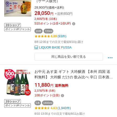
（ケース販売）
28,900円(価格+送料)
28,050
円
+送料850円
2,805円/本 (10本)
510
ポイント
(
1
倍+
1
倍UP)
ポイントUPジャンル
10本
720ml
4.89
(93件)
8/8 12:00までの注文で最短8/10お届け
LIQUOR BASE FUSSA
同じ商品を安い順で見る
お中元 あす楽 ギフト 大吟醸酒 【本州 四国 送
料無料】 大吟醸 だけの 飲み比べ 辛口 日本酒
飲み比べセット 1800ml 5本 1本あたり2,376円
11,880
円
送料無料
退職祝い 送料無料 レビュー高評価 家飲み 地酒
2,376円/本 (5本)
酒 のし対応 夏ギフト お中元 日本酒 飲み比べ
108
ポイント
(
1
倍)
一升瓶 1.8L 誕生日 プレゼント お酒
5本
1800ml
ポイントUPジャンル
4.63
(1,940件)
8/10 13:00までの注文で最短8/11お届け