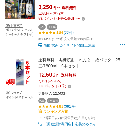
霧島 白霧島 赤霧島 茜霧島 虎斑霧島 EX霧島 い
3,250
円〜
送料無料
も焼酎 宮崎 25度 霧島酒造 お酒 お中元 御中元
1,625円～/本 (2本)
夏ギフト 敬老の日 誕生日 内祝 お祝い 宅飲み
58
ポイント
(
1
倍+
1
倍UP)
〜
家飲み
2本
900ml
ポイントUPジャンル
4.86
(22件)
ソーシャルギフト可
8/8 13:00までの注文で最短8/10お届け
焼酎 飲み比べ ギフト 酒舗三浦屋
送料無料 黒糖焼酎 れんと 紙パック 25
度/1800ml 6本セット
12,500
円
送料無料
2,083円/本 (6本)
113
ポイント
(
1
倍)
定期購入 12,500円
ポイントUPジャンル
6本
1800ml
4.81
(381件)
ランキング入賞
1〜7営業日以内に発送予定(在庫あり時)
【黒糖焼酎専門店】奄美のめぐみ