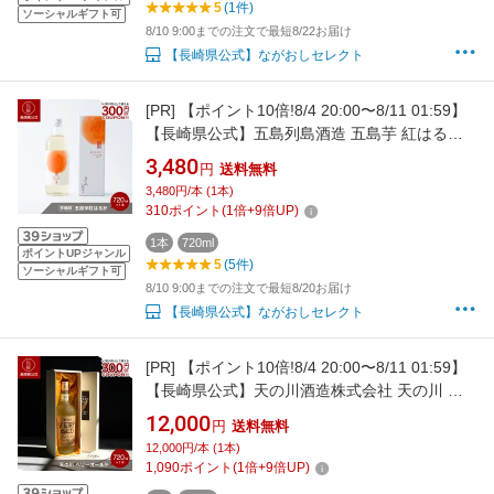
5
(1件)
ソーシャルギフト可
8/10 9:00までの注文で最短8/22お届け
【長崎県公式】ながおしセレクト
[PR]
【ポイント10倍!8/4 20:00〜8/11 01:59】
【長崎県公式】五島列島酒造 五島芋 紅はるか
樽熟成 化粧箱入 720ml | お祝い返し お返し 退
3,480
円
送料無料
職祝い お祝い 結婚内祝い 結婚祝い 還暦祝い 出
3,480円/本 (1本)
産内祝い お酒 ギフト \
310
ポイント
(
1
倍+
9
倍UP)
1本
720ml
ポイントUPジャンル
5
(5件)
ソーシャルギフト可
8/10 9:00までの注文で最短8/20お届け
【長崎県公式】ながおしセレクト
[PR]
【ポイント10倍!8/4 20:00〜8/11 01:59】
【長崎県公式】天の川酒造株式会社 天の川 ベ
リーオールド 720ml
12,000
円
送料無料
12,000円/本 (1本)
1,090
ポイント
(
1
倍+
9
倍UP)