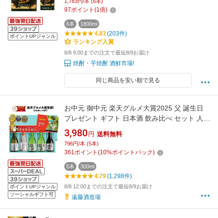
1,783円/本 (6本)
97
ポイント
(
1
倍)
6本
1800ml
4.83
(203件)
ポイントUPジャンル
ランキング入賞
8/8 9:00までの注文で最短8/9お届け
焼酎・芋焼酎 酒鮮市場!
同じ商品を安い順で見る
お中元 御中元 楽天グルメ大賞2025 父 誕生日
プレゼント ギフト 日本酒 飲み比べ セット 人気
ランキング 飲み切り300ml 5本 70代 60代 50代
3,980
円
送料無料
【日本酒/焼酎年間1位】
796円/本 (5本)
361
ポイント
(
10
%ポイントバック)
5本
300ml
4.79
(1,298件)
8/8 12:00までの注文で最短8/9お届け
ポイントUPジャンル
ソーシャルギフト可
遠藤酒造場