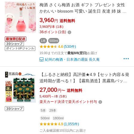
梅酒 さくら梅酒 お酒 ギフト プレゼント 女性
かわいい blossom 可愛い 誕生日 友達 姉 妹 花
以外 人気 飲みやすい 送料無料 ss06
3,960
円
送料無料
3,960円/本 (1本)
36
ポイント
(
1
倍)
1本
500ml
4.6
(530件)
ポイントUPジャンル
15:00までの注文で
最短8/8(翌日)
お届け
紀州の梅酒・日本酒の通販 長久庵
【ふるさと納税】高評価★4.9【セット内容＆発
送時期が選べる！】【霧島酒造】黒霧島パック
(25度)1.8L×5本 - 芋焼酎 霧島酒造 黒霧島セッ
27,000
円〜
送料無料
ト / ウィルキンソン炭酸水セット お湯割り/水割
5,400円～/本 (5本)
り/ロック/ストレート 送料無料 SKU-0701 【宮
楽天カード決済で楽天ポイント付与
崎県都城市】
5本
29本
500ml
1800ml
4.9
(1,055件)
ご入金確認後10日以内にお届け