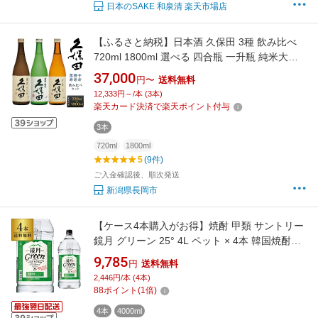
日本のSAKE 和泉清 楽天市場店
【ふるさと納税】日本酒 久保田 3種 飲み比べ
720ml 1800ml 選べる 四合瓶 一升瓶 純米大吟
醸酒 吟醸 辛口 新潟 冷酒
37,000
円〜
送料無料
12,333円～/本 (3本)
楽天カード決済で楽天ポイント付与
3本
720ml
1800ml
5
(9件)
ご入金確認後、順次発送
新潟県長岡市
【ケース4本購入がお得】焼酎 甲類 サントリー
鏡月 グリーン 25° 4L ペット × 4本 韓国焼酎ケ
ース(4本入)【 送料無料】25度 4000ml 甲類焼
9,785
円
送料無料
酎 KOB 最強配送
2,446円/本 (4本)
88
ポイント
(
1
倍)
4本
4000ml