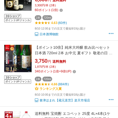
円
送料無料
［JS17］【4〜5営業日以内に出荷】［月間優良
3,300円/本 (2本)
ショップ受賞］
60
ポイント
(
1
倍)
2本
720ml
ポイントUPジャンル
4.63
(60件)
8/10 12:00までの注文で最短8/19お届け
日本酒博物館
【ポイント10倍】純米大吟醸 飲み比べセット
日本酒 720ml 2本 お中元 夏ギフト 敬老の日 会
津ほまれ 誕生日 送料無料 蔵元直営 福島 お酒
3,750
円
送料無料
地酒 大吟醸 ほまれ酒造 ペアセット プレゼント
1,875円/本 (2本)
内祝 退職祝い 還暦 贈り物 喜多方 ギフト 御中
340
ポイント
(
1
倍+
9
倍UP)
元 暑中見舞い お盆
2本
720ml
ポイントUPジャンル
4.66
(884件)
ランキング入賞
8/10 10:00までの注文で最短8/18お届け
會津ほまれ【蔵元直営】楽天市場店
送料無料 宝焼酎 エコペット 25度 4L×4本(1ケ