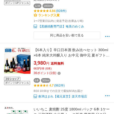
ポイントUPジャンル
12本
1800ml
4.94
(928件)
ランキング入賞
1〜7営業日以内に発送予定(在庫あり時)
【黒糖焼酎専門店】奄美のめぐみ
同じ商品を安い順で見る
【6本入り】辛口日本酒 飲み比べセット 300ml
×6本 純米大吟醸入り お中元 御中元 夏ギフト
敬老の日 冷酒 すっきり 送料無料 会津ほまれ ほ
3,980
円
送料無料
まれ酒造 蔵元直送 喜多方 誕生日 プレゼント 内
663円/本 (6本)
祝 ミニボトル 退職祝い 飲み切りサイズ 暑中見
36
ポイント
(
1
倍)
舞い お盆
6本
300ml
ポイントUPジャンル
4.7
(962件)
8/10 10:00までの注文で最短8/18お届け
會津ほまれ【蔵元直営】楽天市場店
いいちこ 麦焼酎 25度 1800ml パック 6本 1ケー