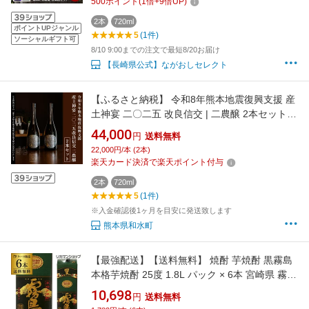
500
ポイント
(
1
倍+
9
倍UP)
取り寄せ 贈答品 お中元
2本
720ml
ポイントUPジャンル
5
(1件)
ソーシャルギフト可
8/10 9:00までの注文で最短8/20お届け
【長崎県公式】ながおしセレクト
【ふるさと納税】 令和8年熊本地震復興支援 産
土神宴 二〇二五 改良信交 | 二農醸 2本セット |
熊本県 和水町 くまもと なごみまち なごみ 産土
44,000
円
送料無料
米 お酒 酒 地酒 花の香酒造
22,000円/本 (2本)
楽天カード決済で楽天ポイント付与
2本
720ml
5
(1件)
※入金確認後1ヶ月を目安に発送致します
熊本県和水町
【最強配送】【送料無料】 焼酎 芋焼酎 黒霧島
本格芋焼酎 25度 1.8L パック × 6本 宮崎県 霧島
酒造 ケース 25° 1800ml 霧島 くろきり KOB
10,698
円
送料無料