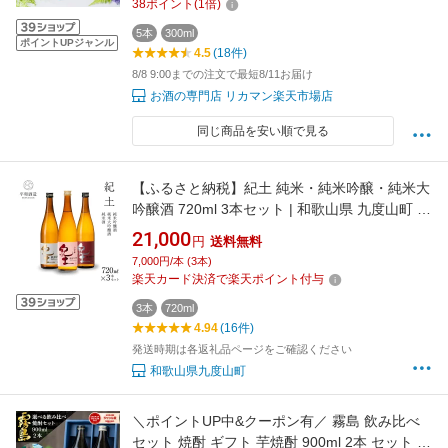
38
ポイント
(
1
倍)
5本
300ml
ポイントUPジャンル
4.5
(18件)
8/8 9:00までの注文で最短8/11お届け
お酒の専門店 リカマン楽天市場店
同じ商品を安い順で見る
【ふるさと納税】紀土 純米・純米吟醸・純米大
吟醸酒 720ml 3本セット | 和歌山県 九度山町 和
歌山 支援品 返礼品 楽天ふるさと 納税 酒 お酒
21,000
円
送料無料
日本酒 純米 地酒 お取り寄せ 取り寄せ 晩酌 飲
7,000円/本 (3本)
み比べ お酒セット 純米酒 大吟醸酒 呑み比べ 飲
楽天カード決済で楽天ポイント付与
み比べセット 贈り物 プレゼント
3本
720ml
4.94
(16件)
発送時期は各返礼品ページをご確認ください
和歌山県九度山町
＼ポイントUP中&クーポン有／ 霧島 飲み比べ
セット 焼酎 ギフト 芋焼酎 900ml 2本 セット 黒