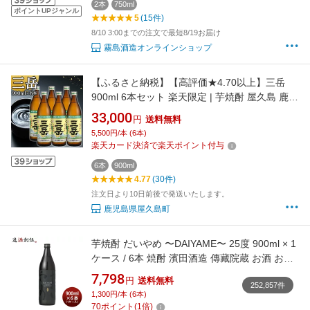
2本
750ml
ポイントUPジャンル
5
(15件)
8/10 3:00までの注文で最短8/19お届け
霧島酒造オンラインショップ
【ふるさと納税】【高評価★4.70以上】三岳
900ml 6本セット 楽天限定 | 芋焼酎 屋久島 鹿児
島 三岳酒造 お取り寄せ 本格焼酎 芋 本格芋焼酎
33,000
円
送料無料
お酒 地酒 900ml 6本セット ご当地
5,500円/本 (6本)
楽天カード決済で楽天ポイント付与
6本
900ml
4.77
(30件)
注文日より10日前後で発送いたします。
鹿児島県屋久島町
芋焼酎 だいやめ 〜DAIYAME〜 25度 900ml × 1
ケース / 6本 焼酎 濱田酒造 傳藏院蔵 お酒 お酒
父の日 のし・ギフト対応不可
7,798
円
送料無料
252,857件
1,300円/本 (6本)
70
ポイント
(
1
倍)