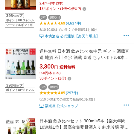
ット メッセージカード ラッピング 対応無料 芋
2,474円/本 (3本)
焼酎 内祝い 結婚祝い お中元 誕生日 男性 ギフ
134
ポイント
(
1
倍+
1
倍UP)
ト プレゼント / 本坊酒造 公式通販
3本
1800ml
ポイントUPジャンル
4.69
(4,637件)
ソーシャルギフト可
8/10 10:00までの注文で最短8/11お届け
本坊酒造 公式通販【楽天市場店】
送料無料 日本酒 飲み比べ 御中元 ギフト 酒蔵直
送 地酒 石川 金沢 酒蔵 直送 ちょいボトル6本セ
ット 贈り物 プレゼント 誕生日 お酒 セット 数
3,300
円
送料無料
量限定 純米吟醸酒 特別純米酒 お土産 帰省土産
550円/本 (6本)
手土産 手持ち付ギフトBOX入り180mL6本入
30
ポイント
(
1
倍)
6本
180ml
ポイントUPジャンル
4.85
(297件)
8/10 6:00までの注文で最短8/13お届け
福光屋 公式ショップ
日本酒 飲み比べセット 300ml×5本【楽天年間
10連続1位】最高金賞受賞酒入り 純米吟醸 夢灯
り版 お酒 お中元 御中元 夏ギフト 敬老の日 プ