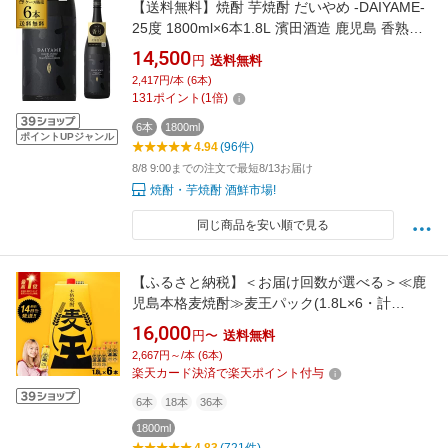
【送料無料】焼酎 芋焼酎 だいやめ -DAIYAME-
25度 1800ml×6本1.8L 濱田酒造 鹿児島 香熟芋
黒麹 一升瓶 送料無料 金賞 IWSC 長S
14,500
円
送料無料
2,417円/本 (6本)
131
ポイント
(
1
倍)
6本
1800ml
ポイントUPジャンル
4.94
(96件)
8/8 9:00までの注文で最短8/13お届け
焼酎・芋焼酎 酒鮮市場!
同じ商品を安い順で見る
【ふるさと納税】＜お届け回数が選べる＞≪鹿
児島本格麦焼酎≫麦王パック(1.8L×6・計
10.8L/1.8L×6×3回/1.8L×6×6回) 焼酎 麦焼酎 本
16,000
円〜
送料無料
格麦焼酎 ランキング 一位 獲得 入賞 定期便 麦
2,667円～/本 (6本)
麦麹 酒 アルコール セット 詰め合わせ 【岩川醸
楽天カード決済で楽天ポイント付与
造】
6本
18本
36本
1800ml
4.83
(721件)