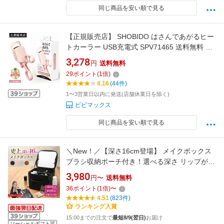
同じ商品を安い順で見る
【正規販売店】 SHOBIDO はさんであがるヒー
トカーラー USB充電式 SPV71465 送料無料 （
まつ毛 ビューラー ホットビューラー 一重 ビュ
3,278
円
送料無料
ーラー充電式 簡単 熱式 まつ毛カーラー まつげ
29
ポイント
(
1
倍)
カーラー まつげ カール まつげ アイラッシュカ
4.16
(44件)
ーラー )
1〜3営業日以内に発送(店舗休業日を除く)
ビビマックス
同じ商品を安い順で見る
＼New！／【深さ16cm登場】 メイクボックス
ブラシ収納ポーチ付き！選べる深さ リップが縦
に入る！女優ミラー付き 大容量 メイクアップ
3,980
円〜
送料無料
アーティスト監修 黒 ピンク メイク収納 コスメ
36
ポイント
(
1
倍)
〜
収納 プロ メイク用品 化粧箱 鏡付き レザー 化
4.51
(823件)
粧バッグ メイク ボックス｜Nextオンライン
ランキング入賞
15:00までの注文で
最短8/9(翌日)
お届け
ソーシャルギフト可