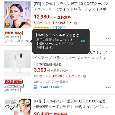
[PR]
＼公式｜マラソン限定 10％OFFクーポン
＋エントリーでポイント14倍！／フェイスポイ
ンター ポスポス 美顔器 ペン型美顔器 MYTREX
12,980
円〜
送料無料
SHAPE POINTER たるみケア マッサージガン
590
ポイント
(
1
倍+
4
倍UP)
〜
リフトアップ もたつき エイジングケア ほうれ
4.7
(199件)
い線 筋膜リリース 小顔 引き上げ ハリ 頭皮 デ
12:00までの注文で
最短8/9(翌日)
お届け
ソーシャルギフトとは
NEW
コルテ
MYTREX 公式ストア 楽天市場店
相手の住所を知らなくても、
OK
ソーシャルギフト可
SNSやメールなどでギフト
が贈れます。
[PR]
SNOW FOX SKINCARE グラススキン メ
イクアップ ブラシ スノー フォックス スキンケ
ア メイク道具・美容器具 メイクブラシ
4,070円(価格+送料)
3,300
円
+送料770円
450
ポイント
(
15
%ポイントバック)
12時までの注文で当日出荷
Rakuten Fashion
[PR]
【50%ポイント還元中★8日10:00~先着
+9%OFFクーポン発行】 公式 ネイオンビュー
ティー スフレ洗顔ジェル エステ洗顔セット ピ
20,460
円
送料無料