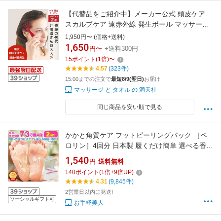
【代替品をご紹介中】メーカー公式 頭皮ケア
スカルプケア 遠赤外線 発生ボール マッサージ
器 ブラシ 薄毛 人気 ヘアケア グッズ ヘッド マ
1,950円〜 (価格+送料)
ッサージャー 夜会 満天社 ヘッドスパ ハンドプ
1,650
円〜
+送料300円
ロ ヘッドライン 遠赤外線タイプ
15
ポイント
(
1
倍)
〜
4.57
(323件)
15:00までの注文で
最短8/9(翌日)
お届け
マッサージ と タオル の 満天社
同じ商品を安い順で見る
かかと角質ケア フットピーリングパック ［ペ
ロリン］4回分 日本製 履くだけ簡単 選べる香り
かかとケア 足裏シート 角質取り 足 角質 ケア /
1,540
円
送料無料
かかと 足裏 足の裏 足の角質 角質ケア 角質除去
140
ポイント
(
1
倍+
9
倍UP)
送料無料
4.31
(9,845件)
2営業日以内に発送!
ソーシャルギフト可
お手軽美人