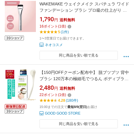
WAKEMAKE ウェイクメイク スパチュラ ワイド
ファンデーション ブラシ プロ級の仕上がり メ
イク道具 塗りやすい 小鼻
1,790
円
送料無料
16
ポイント
(
1
倍)
5
(1件)
1〜3営業日でお届けできます。
ネオコスメ
同じ商品を安い順で見る
【150円OFFクーポン配布中】 脱ブツブツ 背中
ブラシ 120万本の極細毛でつるん ボディブラシ
背中ニキビ 背中 ニキビ シャワーブラシ お風呂
2,480
円
送料無料
洗う グッズ ボディ 洗い ブラシ レディース メ
22
ポイント
(
1
倍)
ンズ 男性 女性 男女兼用 Coneflake
4.28
(180件)
15:00までの注文で
最短8/9(翌日)
お届け
GOOD GOOD STORE
同じ商品を安い順で見る