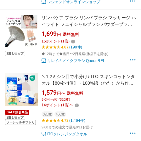
レジェンドオンラインショップ
リンパケア ブラシ リンパ ブラシ マッサージ ハ
イライト フェイシャルブラシ パウダーブラシ
シェーディングブラシ ボディブラシ ダストブ
1,699
円
送料無料
ラシ リンパマッサージ 毛払い フィニッシング
15
ポイント
(
1
倍)
ブラシ リフトアップ リンパ流し
4.67
(190件)
◆12時まで◆当日〜2日発送(休店日を除き)
キレイのメイクブラシ QueenREI
＼1:2ミシン目で小分け♪ ITO スキンコットンタ
オル【80枚×4個】・100%綿（わた）から作ら
れた ITO プレミアム コットン 【100枚×4個】
1,579
円〜
送料無料
／ クレンジングタオル フェイシャルタオル フ
5.0円～/枚 (320枚)
ェイスタオル使い捨て コットンパフ OEKO-
14
ポイント
(
1
倍)
〜
TEX®認証 赤ちゃんにも優しいシルクタッチ
SALE割引商品
320枚
400枚
4.73
(1,464件)
ソーシャルギフト可
9:00までの注文で最短8/11お届け
ITOクレンジングタオル