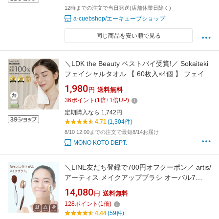
12時までの注文で当日発送(店舗休業日除く)
a-cuebshop/エーキューブショップ
同じ商品を安い順で見る
＼LDK the Beauty ベストバイ受賞!／ Sokaiteki
フェイシャルタオル 【 60枚入×4個 】 フェイス
タオル 使い捨て クレンジングタオル 使い捨て
1,980
円
送料無料
タオル 洗顔タオル スキンケア ペーパータオル
36
ポイント
(
1
倍+
1
倍UP)
敏感肌 タオル 顔 洗顔 化粧 天然素材100% 肌荒
定期購入なら 1,742円
れ対策 送料無料
4.71
(1,304件)
8/10 12:00までの注文で最短8/14お届け
MONO KOTO DEPT.
＼LINE友だち登録で700円オフクーポン／ artis/
アーティス メイクアップブラシ オーバル7
artis/アーティス メイクアップブラシ オーバル7
14,080
円
送料無料
ファンデーションブラシ メイクブラシ メイク
128
ポイント
(
1
倍)
道具 リキッド パウダー クリーム シミ 毛穴 小
4.44
(59件)
じわ カバー力 化粧 時短 簡単 AR2220