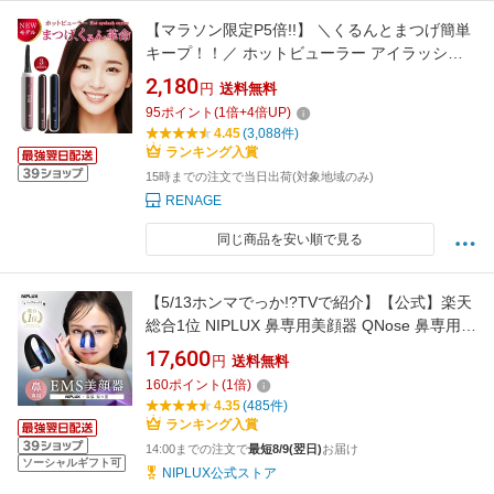
【マラソン限定P5倍!!】 ＼くるんとまつげ簡単
キープ！！／ ホットビューラー アイラッシュ
カーラー まつ毛ビューラー USB充電 3段階温度
2,180
円
送料無料
設定 持ち運び 小さい まつエク つけま対応 睫カ
95
ポイント
(
1
倍+
4
倍UP)
ーラー 睫毛 まつ毛 パーマ ビューラー まつげ
4.45
(3,088件)
まつげカーラー ホットカーラー 人気
ランキング入賞
15時までの注文で当日出荷(対象地域のみ)
RENAGE
同じ商品を安い順で見る
【5/13ホンマでっか!?TVで紹介】【公式】楽天
総合1位 NIPLUX 鼻専用美顔器 QNose 鼻専用
ems キュノーズ ニップラックス EMS 鼻美顔器
17,600
円
送料無料
ノーズクリップ 鼻 高く Eライン 鼻クリップ 鼻
160
ポイント
(
1
倍)
矯正 鼻整形 美鼻 ノーズアップ 鼻筋ピン 森脇
4.35
(485件)
梨々夏
ランキング入賞
14:00までの注文で
最短8/9(翌日)
お届け
ソーシャルギフト可
NIPLUX公式ストア