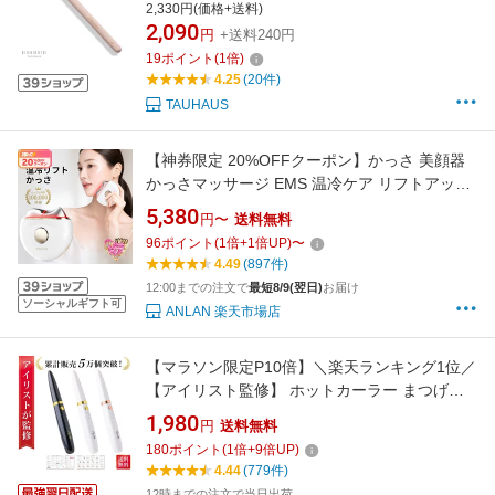
シ ノーズシャドウ ブレンディングブラシ アイ
2,330円(価格+送料)
シャドウブラシ 梶恵理子 コラボ 女性 プレゼン
2,090
円
+送料240円
ト ギフト お洒落 可愛い
19
ポイント
(
1
倍)
4.25
(20件)
TAUHAUS
【神券限定 20%OFFクーポン】かっさ 美顔器
かっさマッサージ EMS 温冷ケア リフトアップ
フェイスケア 表情筋ケア フェイスライン すっ
5,380
円〜
送料無料
きり かっさプレート 電動かっさ 多機能 たるみ
96
ポイント
(
1
倍+
1
倍UP)
〜
ケア ほうれい線ケア マッサージ ギフト ANLAN
4.49
(897件)
12:00までの注文で
最短8/9(翌日)
お届け
ソーシャルギフト可
ANLAN 楽天市場店
【マラソン限定P10倍】＼楽天ランキング1位／
【アイリスト監修】 ホットカーラー まつげカ
ーラー アイラッシュカーラー まつ毛カーラー
1,980
円
送料無料
ホットビューラー まつげビューラー まつ毛ビ
180
ポイント
(
1
倍+
9
倍UP)
ューラー ホット アイラッシュ ビューラー まつ
4.44
(779件)
げ カールアップ まつ毛 カール 持ち運び
12時までの注文で当日出荷