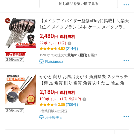
同じ商品を安い順で見る
【メイクアドバイザー監修×Rayに掲載】＼楽天
1位／ メイクブラシ 14本 ケース メイクブラシ
セット 化粧ポーチ メイクポーチ アイシャドウ
2,480
円
送料無料
ブラシ ファンデーションブラシ パールホワイ
22
ポイント
(
1
倍)
ト ピンクゴールド ソフトタッチ メイクセット
4.52
(214件)
15:00までの注文で
最短8/9(翌日)
お届け
Plaisiureux
かかと 削り お風呂あがり 角質除去 スクラッチ
【棒 足 角質 削り 角質 角質取り たこ 除去 角質
削り 足裏 手 魚の目 うおのめ削り うおの目 ウ
2,180
円
送料無料
オノメ うおのめ タコ たこ取り タコ取り フット
190
ポイント
(
1
倍+
9
倍UP)
ケア】 nkdy ランキング1位受賞！
3.85
(709件)
2営業日以内に発送!
お手軽美人