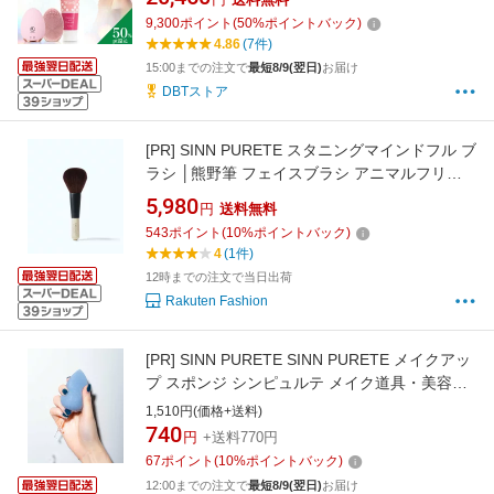
ンク 電動洗顔ブラシ ジェル洗顔 超微振動 つる
9,300
ポイント
(
50
%ポイントバック)
ん肌 毛穴 黒ずみ くすみ 小鼻 角質ケア マイナ
4.86
(7件)
スイオン シリコーン フェイスライン
15:00までの注文で
最短8/9(翌日)
お届け
DBTストア
[PR]
SINN PURETE スタニングマインドフル ブ
ラシ │熊野筆 フェイスブラシ アニマルフリー
シンピュルテ メイク道具・美容器具 メイクブ
5,980
円
送料無料
ラシ レッド【送料無料】
543
ポイント
(
10
%ポイントバック)
4
(1件)
12時までの注文で当日出荷
Rakuten Fashion
[PR]
SINN PURETE SINN PURETE メイクアッ
プ スポンジ シンピュルテ メイク道具・美容器
具 コットンパフ ブルー
1,510円(価格+送料)
740
円
+送料770円
67
ポイント
(
10
%ポイントバック)
12:00までの注文で
最短8/9(翌日)
お届け