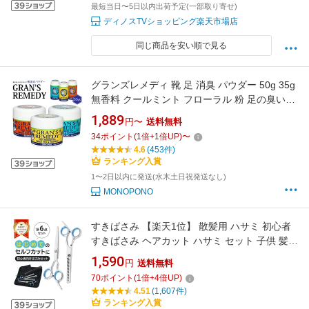
最短当日〜5日以内出荷予定(一部取り寄せ)
ディノスTVショッピング楽天市場店
同じ商品を安い順で見る
グランズレメディ 靴 足 消臭 パウダー 50g 35g
無香料 クールミント フローラル 粉 足の臭い対
策 靴の臭い対策 靴の臭い消し 靴用消臭剤 消臭
1,889
円〜
送料無料
防臭 Gran's Remedy
34
ポイント
(
1
倍+
1
倍UP)
〜
4.6
(453件)
ランキング入賞
1〜2日以内に発送(水木土日祝発送なし)
MONOPONO
すきばさみ 【楽天1位】 散髪用 ハサミ 初心者
すきばさみ ヘアカット ハサミ セット 子供 髪
すきバサミ スキばさみ こども 散髪カット セッ
1,590
円
送料無料
ト 髪用 髪 前髪 はさみ セルフカット 自分で す
70
ポイント
(
1
倍+
4
倍UP)
きはさみ スキバサミ 髪の毛
4.51
(1,607件)
ランキング入賞