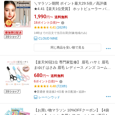
＼マラソン期間 ポイント最大29.5倍／高評価
★4.41【楽天1位受賞】 ホットビューラー パナ
ソニック まつ毛くるん ナチュラルカールタイ
1,990
円〜
送料無料
プ ダブルヒーター搭載 お手入れ簡単 アイラッ
18
ポイント
(
1
倍)
〜
シュカーラー まつ毛ビューラー ホットビュー
4.41
(162件)
ラー パナソニック まつ毛カーラー eh-se11
14時までの注文で当日出荷(対象地域のみ)
CLOUD NINE
同じ商品を安い順で見る
【楽天90冠1位 専門家監修】 眉毛 ハサミ 眉毛
まゆげ はさみ 眉毛 レディース メンズ コーム
眉毛バサミ 眉毛コーム くし クシ まつげコーム
680
円〜
送料無料
眉ハサミ 眉毛 はさみ 眉毛ハサミ 眉毛カット 眉
6
ポイント
(
1
倍)
〜
はさみ 眉カットハサミ 眉すきバサミ 送料無料
4.48
(723件)
◆普通便 発送後2-4日着 休日配達× 追跡×
レーベンウッド
【お買い物マラソン 10%OFFクーポン】【4袋