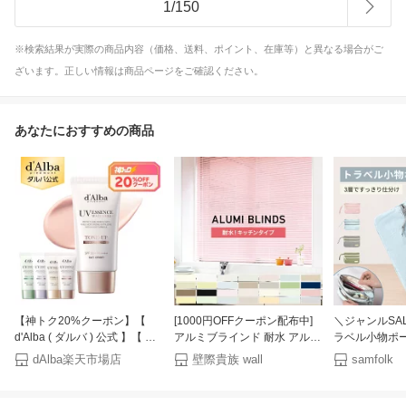
1
/
150
※検索結果が実際の商品内容（価格、送料、ポイント、在庫等）と異なる場合がご
ざいます。正しい情報は商品ページをご確認ください。
あなたにおすすめの商品
【神トク20%クーポン】【
[1000円OFFクーポン配布中]
＼ジャンルSA
d'Alba ( ダルバ ) 公式 】【 選
アルミブラインド 耐水 アルミ
ラベル小物ポー
べる トーンアップUV下地
ブラインドカーテン 浴室 オー
ケース 小銭入
dAlba楽天市場店
壁際貴族 wall
samfolk
SPF50+ PA++++ 50ml 】 日焼
ダー ブラインドカーテン アル
かわいい 可愛
け止め UV 紫外線 混合 くすみ
ミ 立川機工 日本製 遮熱 遮光
ミニ ナイロン
化粧下地 ベース メイク 低刺
キッチン アルミ製ブラインド
り出しやすい 小