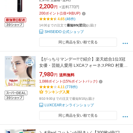
2,970円(価格+送料)
2,200
円
+送料770円
200
ポイント
(
1
倍+
9
倍UP)
4.65
(46件)
14:00までの注文で
最短8/9(翌日)
お届け
SHISEIDO 公式ショップ
同じ商品を安い順で見る
【がっちりマンデー!!で紹介】楽天総合1位3冠
女優・芸能人愛用 LXCAフォーネスPRO 村重杏
奈アンバサダーNo1鼻専用美顔器 ノーズクリッ
7,980
円
送料無料
プ 鼻 高く EMS 鼻矯正 Eライン 鼻クリップ 鼻
1,088
ポイント
(
15
%ポイントバック)
プチ 鼻矯正 美鼻 ノーズアップピン 鼻高 鼻筋ピ
4.11
(778件)
ン ホームエステ ルクセア 鼻美顔器
ランキング入賞
8/10 9:00までの注文で最短8/18お届け
LUXCEARオンラインショップ
同じ商品を安い順で見る
＼＃Real コットンが好き♪／【300枚x綿(ワ