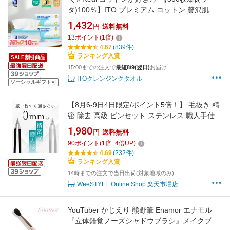
タ)100％】ITO プレミアム コットン 贅沢肌触
り 超長繊維綿 ツヤ肌保湿 ふんわり触感 フェイ
1,432
円
送料無料
スタオル使い捨て フェイシャルタオル クレン
13
ポイント
(
1
倍)
ジングタオル 赤ちゃんにも優しい 柔らか薄手
4.67
(839件)
扱いやすい シルクタッチ生地（100枚入x3個）
ランキング入賞
SALE割引商品
15:00までの注文で
最短8/9(翌日)
お届け
ITOクレンジングタオル
ソーシャルギフト可
【8月6-9日4日限定/ポイント5倍！】 毛抜き 精
密 除去 高級 ピンセット ステンレス 職人手仕上
げ ツイザー ツィザー ツイーザー 眉毛 産毛 髭
1,980
円
送料無料
ひげ ムダ毛 脱毛 うぶ毛 ひげ 痛くない 男性 女
90
ポイント
(
1
倍+
4
倍UP)
性 メンズ おすすめ ギフト プレゼント けぬき
4.69
(232件)
よく抜ける
ランキング入賞
14時までの注文で当日出荷(対象地域のみ)
WeeSTYLE Online Shop 楽天市場店
YouTuber かじえり 熊野筆 Enamor エナモル
『立体錯覚ノーズシャドウブラシ』メイクブラ