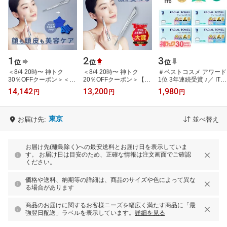
1
2
3
位
位
位
＜8/4 20時〜 神トク
＜8/4 20時〜 神トク
＃ベストコスメ アワード
30％OFFクーポン＞＜公
20％OFFクーポン＞【
1位 3年連続受賞 ♪／ ITO
式店＞【限定】SALONIA
SALONIA サロニア フェ
フェイシャルタオル
14,142
13,200
1,980
円
円
円
サロニア フェイスカレン
イスカレントポインター
【60枚入×4個セット】
トポインター …
】ペン型美顔器 …
クレンジ…
東京
お届け先:
並べ替え
お届け先(離島除く)への最安送料とお届け日を表示していま
す。 お届け日は目安のため、正確な情報は注文画面でご確認
ください。
価格や送料、納期等の詳細は、商品のサイズや色によって異な
る場合があります
商品のお届けに関するお客様ニーズを幅広く満たす商品に「最
強翌日配送」ラベルを表示しています。
詳細を見る