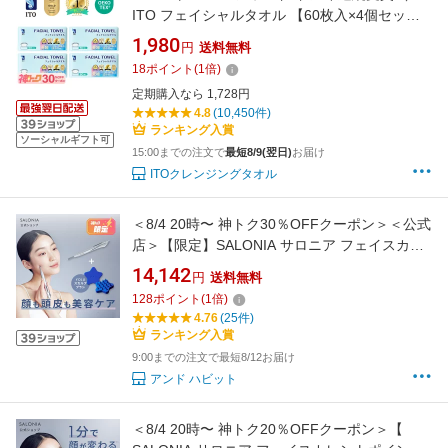
ITO フェイシャルタオル 【60枚入×4個セッ
ト】 クレンジングタオル フェイスタオル 使い
1,980
円
送料無料
捨て 洗顔タオル 使い捨てタオル フェイスペー
18
ポイント
(
1
倍)
パー お肌に優しい 上質天然素材 敏感肌 肌荒れ
定期購入なら 1,728円
対策 OEKO-TEX?認証 赤ちゃんにも優しい
4.8
(10,450件)
ランキング入賞
ソーシャルギフト可
15:00までの注文で
最短8/9(翌日)
お届け
ITOクレンジングタオル
＜8/4 20時〜 神トク30％OFFクーポン＞＜公式
店＞【限定】SALONIA サロニア フェイスカレ
ントポインター + YOLU スカルプブラシ セット
14,142
円
送料無料
ペン型美顔器 美顔器 たるみケア フェイスポイ
128
ポイント
(
1
倍)
ンター ポスポス リフトアップ
4.76
(25件)
ランキング入賞
9:00までの注文で最短8/12お届け
アンド ハビット
＜8/4 20時〜 神トク20％OFFクーポン＞【