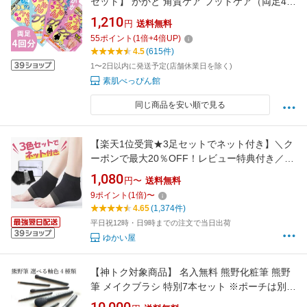
セット】 かかと 角質ケア フットケア（両足4回
分） ローズ2袋 マイルドソープ 香り2袋 足裏
1,210
円
送料無料
角質除去 フットケア かかと どうするん？そう
55
ポイント
(
1
倍+
4
倍UP)
するんDX 角質ケア 足 角質取り フットケア か
4.5
(615件)
かとケア 足の裏 足裏パック
1〜2日以内に発送予定(店舗休業日を除く)
素肌べっぴん館
同じ商品を安い順で見る
【楽天1位受賞★3足セットでネット付き】＼ク
ーポンで最大20％OFF！レビュー特典付き／か
かと 靴下 かかとケア かかとソックス 保湿 靴下
1,080
円〜
送料無料
カバー かかと保護 かかとサポーター ひび割れ
9
ポイント
(
1
倍)
〜
対策 角質ケア ガサガサ カサカサ ケア ツルツル
4.65
(1,374件)
美脚 PKT2-2F
平日祝12時・日9時までの注文で当日出荷
ゆかい屋
【神トク対象商品】 名入無料 熊野化粧筆 熊野
筆 メイクブラシ 特別7本セット ※ポーチは別
売/to-1 化粧ブラシ 化粧筆 プレゼント メイクブ