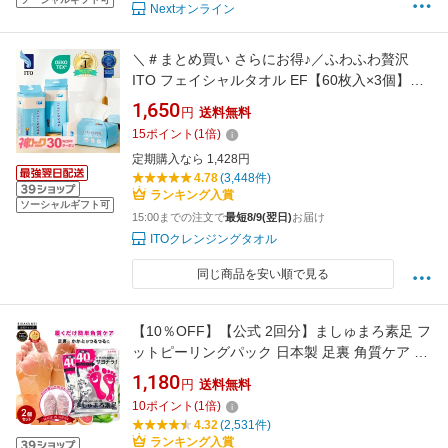
Nextオンライン
＼＃まとめ買い さらにお得♪／ふわふわ贅沢
ITO フェイシャルタオル EF【60枚入×3個】厚
手 クレンジングタオル フェイスタオル使い捨
1,650
円
送料無料
て ふんわり肌触り 使い捨てタオル 洗顔タオル
15
ポイント
(
1
倍)
高品質天然素材 肌荒れ対策 滑らかつや肌
定期購入なら 1,428円
OEKO-TEX?認証 赤ちゃんにも優しい
4.78
(3,448件)
ランキング入賞
ソーシャルギフト可
15:00までの注文で
最短8/9(翌日)
お届け
ITOクレンジングタオル
同じ商品を安い順で見る
【10％OFF】【公式 2回分】ましゅまろ素足 フ
ットピーリングパック 日本製 足裏 角質ケア か
かと 角質除去 足 角質取り パック フットパック
1,180
円
送料無料
履くだけ40分 削らない かかとケア ガサガサ 素
10
ポイント
(
1
倍)
足ケア サンダル前 27cmまで 送料無料
4.32
(2,531件)
ランキング入賞