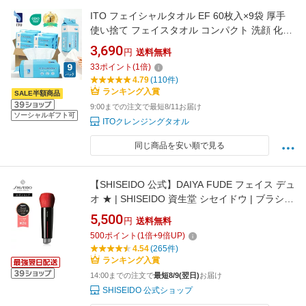
ITO フェイシャルタオル EF 60枚入×9袋 厚手
使い捨て フェイスタオル コンパクト 洗顔 化粧
メイク落とし クレンジングタオル 手拭き フェ
3,690
円
送料無料
イシャルタオル クレンジングコットン 肌荒れ
33
ポイント
(
1
倍)
対策 敏感肌 摩擦レス 滑らかつや肌 赤ちゃんに
4.79
(110件)
も優しい OEKO-TEX®認証取得
ランキング入賞
SALE半額商品
9:00までの注文で最短8/11お届け
ソーシャルギフト可
ITOクレンジングタオル
同じ商品を安い順で見る
【SHISEIDO 公式】DAIYA FUDE フェイス デュ
オ ★ | SHISEIDO 資生堂 シセイドウ | ブラシ
メイクブラシ ファンデーション ブレンダー
5,500
円
送料無料
500
ポイント
(
1
倍+
9
倍UP)
4.54
(265件)
ランキング入賞
14:00までの注文で
最短8/9(翌日)
お届け
SHISEIDO 公式ショップ