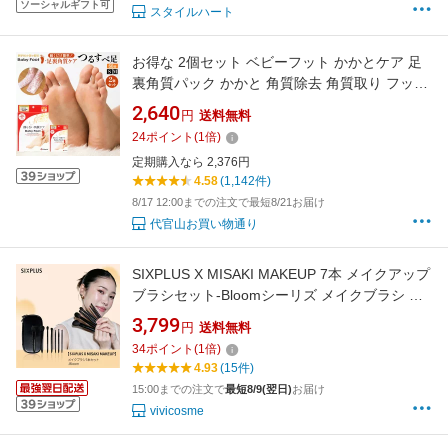
ソーシャルギフト可
スタイルハート
お得な 2個セット ベビーフット かかとケア 足
裏角質パック かかと 角質除去 角質取り フット
ケア 削らない 角質ケア 足裏ケア 足 パック フ
2,640
円
送料無料
ットパック baby foot リベルタ イージー パック
24
ポイント
(
1
倍)
(60分) 2個セット
定期購入なら 2,376円
4.58
(1,142件)
8/17 12:00までの注文で最短8/21お届け
代官山お買い物通り
SIXPLUS X MISAKI MAKEUP 7本 メイクアップ
ブラシセット-Bloomシーリズ メイクブラシ セ
ット メイクブラシセット コラボ メイク筆 化粧
3,799
円
送料無料
筆 化粧ブラシセット 化粧ブラシ 誕生日 プレゼ
34
ポイント
(
1
倍)
ント ギフト★送料無料・あす楽対応★
4.93
(15件)
15:00までの注文で
最短8/9(翌日)
お届け
vivicosme