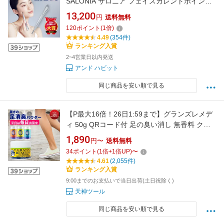
SALONIA サロニア フェイスカレントポインタ
ー 】ペン型美顔器 美顔器 たるみケア フェイス
13,200
円
送料無料
ポインター ポスポス リフトアップ 持ち運び 耳
120
ポイント
(
1
倍)
引き上げる コリ
4.49
(354件)
ランキング入賞
2~4営業日以内発送
アンド ハビット
同じ商品を安い順で見る
【P最大16倍！26日1:59まで】グランズレメデ
ィ 50g QRコード付 足の臭い消し 無香料 クー
ルミント フローラル ボトル 35g 消臭 足の臭い
1,890
円〜
送料無料
対策 消臭パウダー
34
ポイント
(
1
倍+
1
倍UP)
〜
4.61
(2,055件)
ランキング入賞
9:00までのお支払いで当日出荷(土日祝除く)
天神ツール
同じ商品を安い順で見る