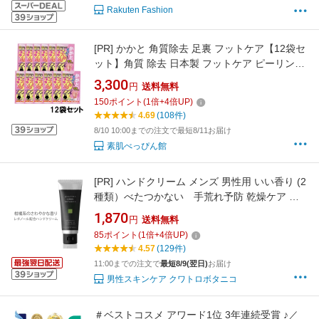
Rakuten Fashion
[PR]
かかと 角質除去 足裏 フットケア【12袋セ
ット】角質 除去 日本製 フットケア ピーリング
かかとどうするん？？そうするんDX かかと 足
3,300
円
送料無料
裏シート 角質ケア かかとケア【送料無料】
150
ポイント
(
1
倍+
4
倍UP)
【suhada】
4.69
(108件)
8/10 10:00までの注文で最短8/11お届け
素肌べっぴん館
[PR]
ハンドクリーム メンズ 男性用 いい香り (2
種類）べたつかない 手荒れ予防 乾燥ケア さ
らさら ｜クワトロボタニコ ボタニカル エッセ
1,870
円
送料無料
ンスイン ハンドクリーム あかぎれ さかむ
85
ポイント
(
1
倍+
4
倍UP)
け ささくれ 爪までケアするオールインワン
4.57
(129件)
レチノール配合
11:00までの注文で
最短8/9(翌日)
お届け
男性スキンケア クワトロボタニコ
＃ベストコスメ アワード1位 3年連続受賞 ♪／