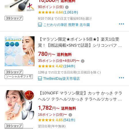
10,000
円
送料無料
ラシセット チークブラシ 日本製 就職 ギフト 天
90
ポイント
(
1
倍)
然毛 北斗園 送料無料 49%OFF
4.64
(1,061件)
8/10 7:00までの注文で最短8/19お届け
こだわりの筆匠 熊野筆 北斗園
【マラソン限定★ポイント5倍★】楽天1位受
賞！【雑誌掲載×SNSで話題】シリコンパフ パ
フ メイクパフ 化粧パフ 5枚セット 1つずつケー
780
円〜
送料無料
ス付き 外出 旅行 使い分け 円形 水滴形 透明 衛
35
ポイント
(
1
倍+
4
倍UP)
〜
生的 無駄なく コスパ抜群 化粧下地 日焼け止め
4.42
(194件)
クリーム レビュー特典付き
12時までの注文で当日出荷(土日祝日を除く)
ソーシャルギフト可
TheBestDay楽天市場店
【10%OFF マラソン限定】カッサ かっさ テラ
ヘルツ テラヘルツかっさ テラヘルツカッサ の
こぎり かっさマッサージ 頭 かっさプレート 天
1,782
円〜
送料無料
然石 肩こり 小顔 美顔器 ローラー フェイスライ
16
ポイント
(
1
倍)
〜
ン ツボ押し 顔 マッサージ ボディ カッサプレー
4.65
(541件)
ト 人工鉱石 突起 美容 美肌
翌日出荷(年中無休)