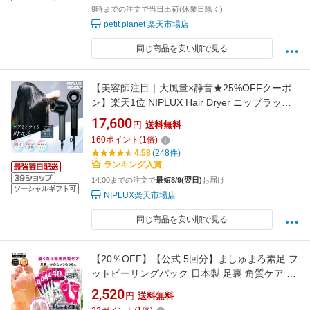
9時までの注文で当日出荷(休業日除く)
petit planet 楽天市場店
同じ商品を安い順で見る
【美容師注目｜大風量×静音★25%OFFクーポ
ン】楽天1位 NIPLUX Hair Dryer ニップラック
ス ドライヤー ヘアドライヤー 2.3億マイナスイ
17,600
円
送料無料
オン 大風量 速乾 静音 静電気除去 高速ドライヤ
160
ポイント
(
1
倍)
ー 髪質改善 軽量 レディース メンズ ヘアサロン
4.58
(248件)
冷熱自動切替
ランキング入賞
14:00までの注文で
最短8/9(翌日)
お届け
ソーシャルギフト可
NIPLUX楽天市場店
同じ商品を安い順で見る
【20％OFF】【公式 5回分】ましゅまろ素足 フ
ットピーリングパック 日本製 足裏 角質ケア か
かと 角質除去 足 角質取り パック フットパック
2,520
円
送料無料
履くだけ40分 削らない かかとケア ガサガサ 素