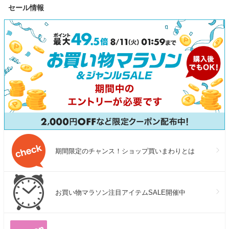
セール情報
激 美容
TKF 幅81〜120cm 丈161〜
ファスナー 大
200cm キッチンタイプ JQ
クト 軽い キ
ント ギフト
期間限定のチャンス！ショップ買いまわりとは
お買い物マラソン注目アイテムSALE開催中