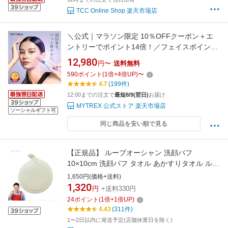
TCC Online Shop 楽天市場店
＼公式｜マラソン限定 10％OFFクーポン＋エ
ントリーでポイント14倍！／フェイスポインタ
ー ポスポス 美顔器 ペン型美顔器 MYTREX
12,980
円〜
送料無料
SHAPE POINTER たるみケア マッサージガン
590
ポイント
(
1
倍+
4
倍UP)
〜
リフトアップ もたつき エイジングケア ほうれ
4.7
(199件)
い線 筋膜リリース 小顔 引き上げ ハリ 頭皮 デ
12:00までの注文で
最短8/9(翌日)
お届け
コルテ
MYTREX 公式ストア 楽天市場店
ソーシャルギフト可
同じ商品を安い順で見る
【正規品】 ループオーシャン 洗顔パフ
10×10cm 洗顔パフ タオル あかすりタオル ルー
プタオル 韓国 韓国式 垢すり アカスリ ギフト
1,650円(価格+送料)
プレゼント オーシャンタオル レジェンド松下
1,320
円
+送料330円
あさイチ あさいち じっくり聞いタロウ ループ
24
ポイント
(
1
倍+
1
倍UP)
オーシャンタオル ヒルナンデス！
4.43
(311件)
1〜2日以内に発送予定(店舗休業日を除く)