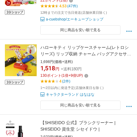
22
ポイント
(
1
倍)
足ケア サンダル前 27cmまで 送料無料
4.53
(47件)
12時までの注文で当日発送(店舗休業日除く)
a-cuebshop/エーキューブショップ
同じ商品を安い順で見る
ハローキティ リップケースチャーム(レトロシ
リーズ) リップ収納 チャーム バッグアクセサリ
ー
1,698円(価格+送料)
1,518
円
+送料180円
130
ポイント
(
1
倍+
9
倍UP)
4
(2件)
1〜2日以内に発送予定(店舗休業日を除く)
キャラクターランド はなはな
同じ商品を安い順で見る
【SHISEIDO 公式】ブラシクリーナー |
SHISEIDO 資生堂 シセイドウ |