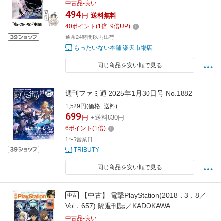
翌日配達対応】
中古品-良い
494
円
送料無料
40
ポイント
(
1
倍+
9
倍UP)
通常24時間以内出荷
もったいない本舗 楽天市場店
同じ商品を安い順で見る
週刊ファミ通 2025年1月30日号 No.1882
1,529円(価格+送料)
699
円
+送料830円
6
ポイント
(
1
倍)
1〜5営業日
TRIBUTY
同じ商品を安い順で見る
【中古】 電撃PlayStation(2018．3．8／
中古
Vol．657) 隔週刊誌／KADOKAWA
中古品-良い