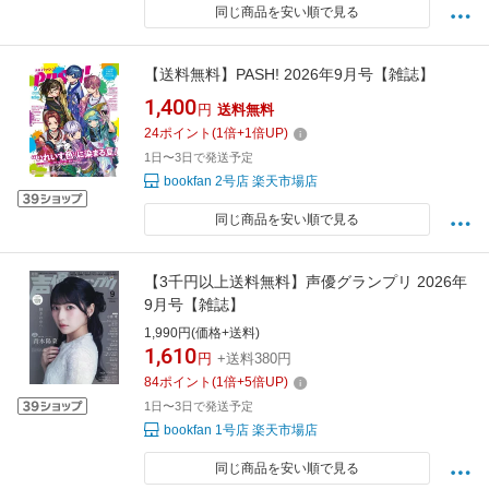
同じ商品を安い順で見る
【送料無料】PASH! 2026年9月号【雑誌】
1,400
円
送料無料
24
ポイント
(
1
倍+
1
倍UP)
1日〜3日で発送予定
bookfan 2号店 楽天市場店
同じ商品を安い順で見る
【3千円以上送料無料】声優グランプリ 2026年
9月号【雑誌】
1,990円(価格+送料)
1,610
円
+送料380円
84
ポイント
(
1
倍+
5
倍UP)
1日〜3日で発送予定
bookfan 1号店 楽天市場店
同じ商品を安い順で見る