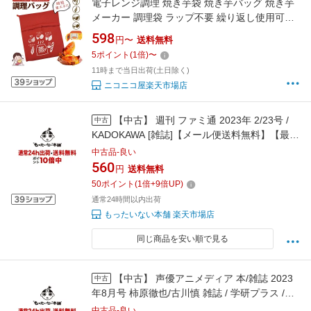
電子レンジ調理 焼き芋袋 焼き芋バッグ 焼き芋
メーカー 調理袋 ラップ不要 繰り返し使用可能
保温力抜群 とうもろこし・じゃがいも・枝豆な
598
円〜
送料無料
ど 冷凍パン 蒸す 焼き芋器 袋 布製 焼芋 調理器
5
ポイント
(
1
倍)
〜
具 加熱 保温 時短 調理器具 キッチン用品 エコ
11時まで当日出荷(土日除く)
時短 簡単 焼き芋メーカー 電子レンジ
ニコニコ屋楽天市場店
【中古】 週刊 ファミ通 2023年 2/23号 /
中古
KADOKAWA [雑誌]【メール便送料無料】【最短
翌日配達対応】
中古品-良い
560
円
送料無料
50
ポイント
(
1
倍+
9
倍UP)
通常24時間以内出荷
もったいない本舗 楽天市場店
同じ商品を安い順で見る
【中古】 声優アニメディア 本/雑誌 2023
中古
年8月号 柿原徹也/古川慎 雑誌 / 学研プラス /
Gakken [雑誌]【メール便送料無料】【最短翌日
中古品-良い