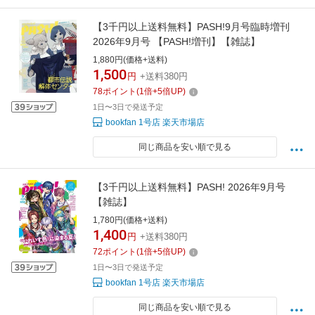
【3千円以上送料無料】PASH!9月号臨時増刊
2026年9月号 【PASH!増刊】【雑誌】
1,880円(価格+送料)
1,500
円
+送料380円
78
ポイント
(
1
倍+
5
倍UP)
1日〜3日で発送予定
bookfan 1号店 楽天市場店
同じ商品を安い順で見る
【3千円以上送料無料】PASH! 2026年9月号
【雑誌】
1,780円(価格+送料)
1,400
円
+送料380円
72
ポイント
(
1
倍+
5
倍UP)
1日〜3日で発送予定
bookfan 1号店 楽天市場店
同じ商品を安い順で見る