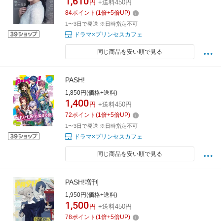
1,610
円
+送料450円
84
ポイント
(
1
倍+
5
倍UP)
1〜3日で発送 ※日時指定不可
ドラマ×プリンセスカフェ
同じ商品を安い順で見る
PASH!
1,850円(価格+送料)
1,400
円
+送料450円
72
ポイント
(
1
倍+
5
倍UP)
1〜3日で発送 ※日時指定不可
ドラマ×プリンセスカフェ
同じ商品を安い順で見る
PASH!増刊
1,950円(価格+送料)
1,500
円
+送料450円
78
ポイント
(
1
倍+
5
倍UP)