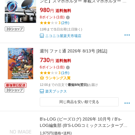
ンビ】スマホホルダー 車載スマホホルダー 車
スマホスタンド 車載 片手操作 iPhone Android
980
円
送料無料
全機種対応 スマホスタンド 車用 カー用品 多角
8
ポイント
(
1
倍)
度自由調節 360°回転な台座 車載スマホスタン
3
(2件)
ド 車用スマホホルダー magsafe対応
11時まで当日出荷(土日除く)
ニコニコ屋楽天市場店
週刊 ファミ通 2026年 8/13号 [雑誌]
730
円
送料無料
6
ポイント
(
1
倍)
3
(1件)
ランキング入賞
12:00までの注文で
最短8/9(翌日)
お届け
楽天ブックス
同じ商品を安い順で見る
B's-LOG (ビーズログ) 2026年 10月号 / B's-
LOG編集部 (B'S-LOGコミックスエンターブレ
イン) 【雑誌】
1,975円(価格+送料)