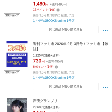
1,480
円
+送料495円
13
ポイント
(
1
倍)
発売日から数日以内にお届け予定
HMV&BOOKS online 1号店
同じ商品を安い順で見る
週刊ファミ通 2026年 9月 3日号 / ファミ通 【雑
誌】
1,225円(価格+送料)
730
円
+送料495円
6
ポイント
(
1
倍)
発売日から数日以内にお届け予定
HMV&BOOKS online 1号店
同じ商品を安い順で見る
声優グランプリ
2,060円(価格+送料)