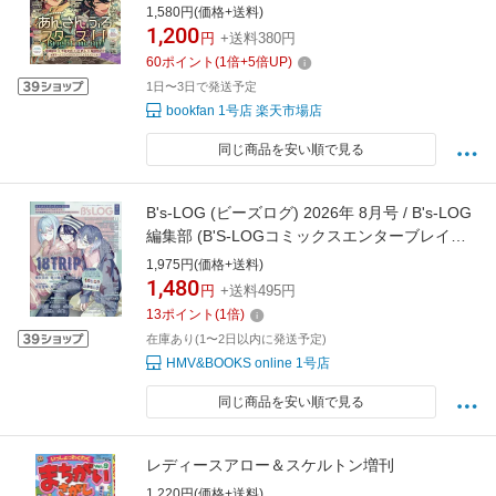
1,580円(価格+送料)
1,200
円
+送料380円
60
ポイント
(
1
倍+
5
倍UP)
1日〜3日で発送予定
bookfan 1号店 楽天市場店
同じ商品を安い順で見る
B's-LOG (ビーズログ) 2026年 8月号 / B's-LOG
編集部 (B'S-LOGコミックスエンターブレイン)
【雑誌】
1,975円(価格+送料)
1,480
円
+送料495円
13
ポイント
(
1
倍)
在庫あり(1〜2日以内に発送予定)
HMV&BOOKS online 1号店
同じ商品を安い順で見る
レディースアロー＆スケルトン増刊
1,220円(価格+送料)