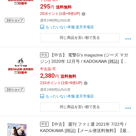
配達対応】
295
円
送料無料
20
ポイント
(
1
倍+
9
倍UP)
通常24時間以内出荷
もったいない本舗 楽天市場店
同じ商品を安い順で見る
【中古】 電撃G's magazine (ジーズ マガ
中古
ジン) 2020年 12月号 / KADOKAWA [雑誌]【メ
ール便送料無料】【最短翌日配達対応】
中古品-可
2,380
円
送料無料
210
ポイント
(
1
倍+
9
倍UP)
通常24時間以内出荷
もったいない本舗 楽天市場店
同じ商品を安い順で見る
【中古】 週刊 ファミ通 2021年 7/22号 /
中古
KADOKAWA [雑誌]【メール便送料無料】【最短