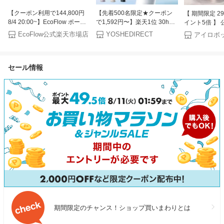
【クーポン利用で144,800円
【先着500名限定★クーポン
【 期間限定 29,
8/4 20:00~】EcoFlow ポータ
で1,592円〜】楽天1位 30h連
イント5倍 】 公
ブル電源 ソーラーパネル セッ
続使用 100段階調整 ハンディ
Plus 505 Com
EcoFlow公式楽天市場店
YOSHEDIRECT
ト DELTA 3 Max
ファン 冷却プレート -24℃速
ルンバ アイロ
2048Wh+220W 長寿命 大容量
冷 ハンディ扇風機 マイナスイ
掃除機 お掃除
5年保証 蓄電池 発電機 バッテ
オン 小型扇風機 瞬間冷却 大
床拭き 拭き掃
セール情報
リー 太陽光発電 防災グッズ
風量 静音 卓上扇風機 冷却モ
高性能 乾燥機能 
キャンプ 停電 台風対策 エコ
ード 充電式 コードレス 携帯
roomba 日本
フロー
扇風機 コンパクト 手持ち扇風
カー保証 延長
機
期間限定のチャンス！ショップ買いまわりとは