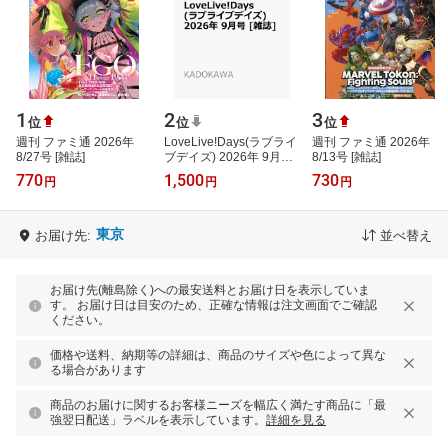
1
2
3
位
位
位
週刊 ファミ通 2026年
LoveLive!Days(ラブライ
週刊 ファミ通 2026年
8/27号 [雑誌]
ブデイズ) 2026年 9月号
8/13号 [雑誌]
[雑誌]
770
1,500
730
円
円
円
東京
お届け先:
並べ替え
お届け先(離島除く)への最安送料とお届け日を表示していま
す。 お届け日は目安のため、正確な情報は注文画面でご確認
ください。
価格や送料、納期等の詳細は、商品のサイズや色によって異な
る場合があります
商品のお届けに関するお客様ニーズを幅広く満たす商品に「最
強翌日配送」ラベルを表示しています。
詳細を見る