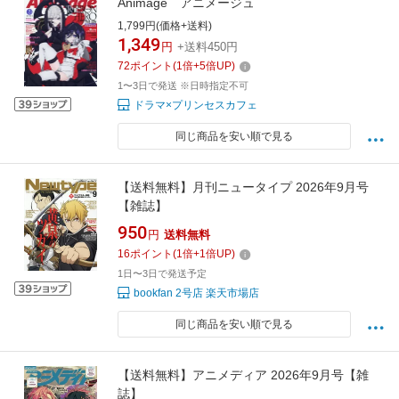
Animage アニメージュ
1,799円(価格+送料)
1,349
円
+送料450円
72
ポイント
(
1
倍+
5
倍UP)
1〜3日で発送 ※日時指定不可
ドラマ×プリンセスカフェ
同じ商品を安い順で見る
【送料無料】月刊ニュータイプ 2026年9月号
【雑誌】
950
円
送料無料
16
ポイント
(
1
倍+
1
倍UP)
1日〜3日で発送予定
bookfan 2号店 楽天市場店
同じ商品を安い順で見る
【送料無料】アニメディア 2026年9月号【雑
誌】