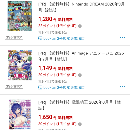
[PR]
【送料無料】Nintendo DREAM 2026年9月
号【雑誌】
1,280
円
送料無料
22
ポイント
(
1
倍+
1
倍UP)
1日〜3日で発送予定
bookfan 2号店 楽天市場店
[PR]
【送料無料】Animage アニメージュ 2026
年7月号【雑誌】
1,149
円
送料無料
20
ポイント
(
1
倍+
1
倍UP)
1日〜3日で発送予定
bookfan 2号店 楽天市場店
[PR]
【送料無料】電撃萌王 2026年8月号【雑
誌】
1,650
円
送料無料
30
ポイント
(
1
倍+
1
倍UP)