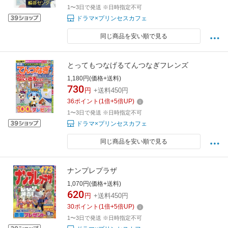
1〜3日で発送 ※日時指定不可
ドラマ×プリンセスカフェ
同じ商品を安い順で見る
とってもつなげるてんつなぎフレンズ
1,180円(価格+送料)
730
円
+送料450円
36
ポイント
(
1
倍+
5
倍UP)
1〜3日で発送 ※日時指定不可
ドラマ×プリンセスカフェ
同じ商品を安い順で見る
ナンプレプラザ
1,070円(価格+送料)
620
円
+送料450円
30
ポイント
(
1
倍+
5
倍UP)
1〜3日で発送 ※日時指定不可