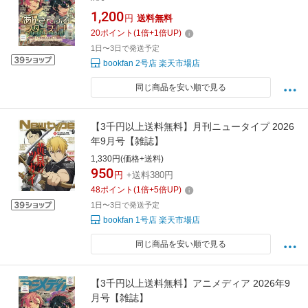
1,200
円
送料無料
20
ポイント
(
1
倍+
1
倍UP)
1日〜3日で発送予定
bookfan 2号店 楽天市場店
同じ商品を安い順で見る
【3千円以上送料無料】月刊ニュータイプ 2026
年9月号【雑誌】
1,330円(価格+送料)
950
円
+送料380円
48
ポイント
(
1
倍+
5
倍UP)
1日〜3日で発送予定
bookfan 1号店 楽天市場店
同じ商品を安い順で見る
【3千円以上送料無料】アニメディア 2026年9
月号【雑誌】