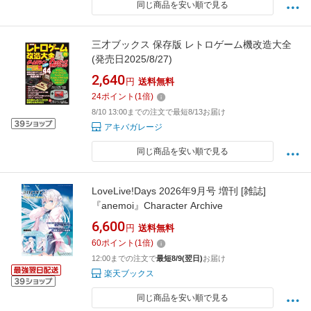
同じ商品を安い順で見る
三才ブックス 保存版 レトロゲーム機改造大全
(発売日2025/8/27)
2,640
円
送料無料
24
ポイント
(
1
倍)
8/10 13:00までの注文で最短8/13お届け
アキバガレージ
同じ商品を安い順で見る
LoveLive!Days 2026年9月号 増刊 [雑誌]
『anemoi』Character Archive
6,600
円
送料無料
60
ポイント
(
1
倍)
12:00までの注文で
最短8/9(翌日)
お届け
楽天ブックス
同じ商品を安い順で見る