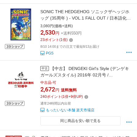
SONIC THE HEDGEHOG ソニックザヘッジホ
ッグ (35周年 ) - VOL.1 FALL OUT / 日本語化ア
メコミ / 雑誌・書籍
3,080円(価格+送料)
2,530
円
+送料550円
23
ポイント
(
1
倍)
8/10 14:00までの注文で最短8/13お届け
PGS
【中古】 DENGEKI Girl's Style (デンゲキ
中古
ガールズスタイル) 2016年 02月号 /
KADOKAWA/アスキー・メディアワークス [雑
中古品-可
誌]【メール便送料無料】【最短翌日配達対応】
2,672
円
送料無料
240
ポイント
(
1
倍+
9
倍UP)
通常24時間以内出荷
もったいない本舗 楽天市場店
同じ商品を安い順で見る