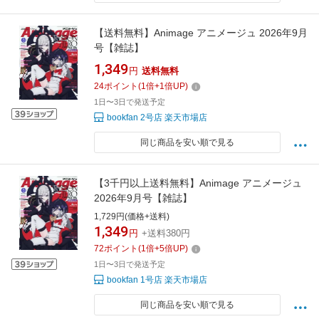
【送料無料】Animage アニメージュ 2026年9月
号【雑誌】
1,349
円
送料無料
24
ポイント
(
1
倍+
1
倍UP)
1日〜3日で発送予定
bookfan 2号店 楽天市場店
同じ商品を安い順で見る
【3千円以上送料無料】Animage アニメージュ
2026年9月号【雑誌】
1,729円(価格+送料)
1,349
円
+送料380円
72
ポイント
(
1
倍+
5
倍UP)
1日〜3日で発送予定
bookfan 1号店 楽天市場店
同じ商品を安い順で見る