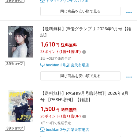
ドラマ×プリンセスカフェ
同じ商品を安い順で見る
【送料無料】声優グランプリ 2026年9月号【雑
誌】
1,610
円
送料無料
28
ポイント
(
1
倍+
1
倍UP)
1日〜3日で発送予定
bookfan 2号店 楽天市場店
同じ商品を安い順で見る
【送料無料】PASH!9月号臨時増刊 2026年9月
号 【PASH!増刊】【雑誌】
1,500
円
送料無料
26
ポイント
(
1
倍+
1
倍UP)
1日〜3日で発送予定
bookfan 2号店 楽天市場店