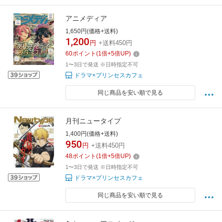
アニメディア
1,650円(価格+送料)
1,200
円
+送料450円
60
ポイント
(
1
倍+
5
倍UP)
1〜3日で発送 ※日時指定不可
ドラマ×プリンセスカフェ
同じ商品を安い順で見る
月刊ニュータイプ
1,400円(価格+送料)
950
円
+送料450円
48
ポイント
(
1
倍+
5
倍UP)
1〜3日で発送 ※日時指定不可
ドラマ×プリンセスカフェ
同じ商品を安い順で見る