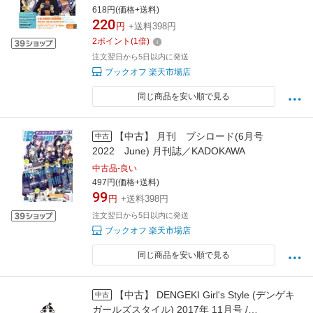
618円(価格+送料)
220
円
+送料398円
2
ポイント
(
1
倍)
注文翌日から5日以内に発送
ブックオフ 楽天市場店
同じ商品を安い順で見る
【中古】 月刊 ブシロード(6月号
中古
2022 June) 月刊誌／KADOKAWA
中古品-良い
497円(価格+送料)
99
円
+送料398円
注文翌日から5日以内に発送
ブックオフ 楽天市場店
同じ商品を安い順で見る
【中古】 DENGEKI Girl's Style (デンゲキ
中古
ガールズスタイル) 2017年 11月号 /