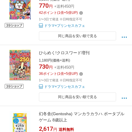
770
円
+送料450円
42
ポイント
(
1
倍+
5
倍UP)
1〜3日で発送 ※日時指定不可
ドラマ×プリンセスカフェ
同じ商品を安い順で見る
ひらめく!クロスワード増刊
1,180円(価格+送料)
730
円
+送料450円
36
ポイント
(
1
倍+
5
倍UP)
1〜3日で発送 ※日時指定不可
ドラマ×プリンセスカフェ
同じ商品を安い順で見る
幻冬舎(Gentosha) マンカラカラハ ポータブル
ゲーム 8歳以上
2,617
円
送料無料