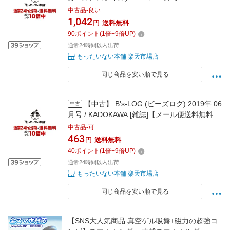
KADOKAWA [雑誌]【メール便送料無料】【最短
中古品-良い
翌日配達対応】
1,042
円
送料無料
90
ポイント
(
1
倍+
9
倍UP)
通常24時間以内出荷
もったいない本舗 楽天市場店
同じ商品を安い順で見る
【中古】 B's-LOG (ビーズログ) 2019年 06
中古
月号 / KADOKAWA [雑誌]【メール便送料無料】
【最短翌日配達対応】
中古品-可
463
円
送料無料
40
ポイント
(
1
倍+
9
倍UP)
通常24時間以内出荷
もったいない本舗 楽天市場店
同じ商品を安い順で見る
【SNS大人気商品 真空ゲル吸盤+磁力の超強コ