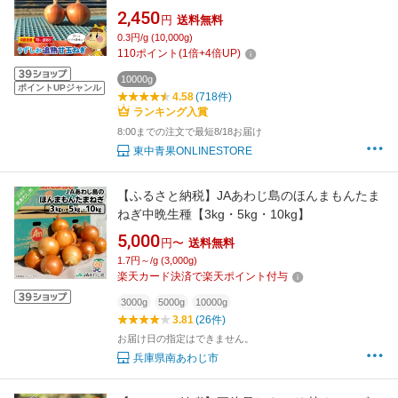
中青果 うずしおファーム 玉ねぎ 新鮮 甘い 訳あ
2,450
円
送料無料
り 限定品 絶品玉ねぎ ブランド玉ねぎ うずしお
0.3円/g (10,000g)
甘玉ねぎ ひょうご安心ブランド認証玉ねぎ
110
ポイント
(
1
倍+
4
倍UP)
10000g
ポイントUPジャンル
4.58
(718件)
ランキング入賞
8:00までの注文で最短8/18お届け
東中青果ONLINESTORE
【ふるさと納税】JAあわじ島のほんまもんたま
ねぎ中晩生種【3kg・5kg・10kg】
5,000
円〜
送料無料
1.7円～/g (3,000g)
楽天カード決済で楽天ポイント付与
3000g
5000g
10000g
3.81
(26件)
お届け日の指定はできません。
兵庫県南あわじ市