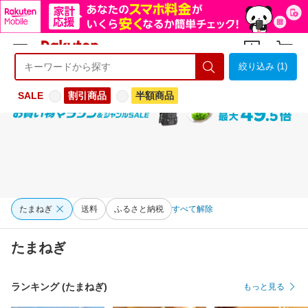
絞り込み (1)
ようこそ 楽天市場へ
ログイン
会員登録
SALE
割引商品
半額商品
たまねぎ
送料
ふるさと納税
すべて解除
たまねぎ
ランキング (たまねぎ)
もっと見る