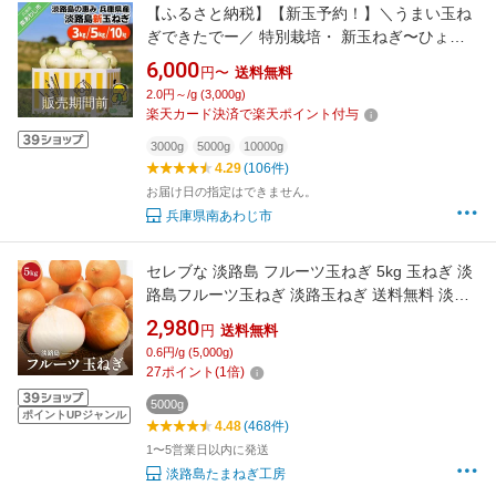
【ふるさと納税】【新玉予約！】＼うまい玉ね
ぎできたでー／ 特別栽培・ 新玉ねぎ〜ひょう
ご安心ブランド認証取得〜◆配送R9.3月中旬～
6,000
円〜
送料無料
5月末
2.0円～/g (3,000g)
販売期間前
楽天カード決済で楽天ポイント付与
3000g
5000g
10000g
4.29
(106件)
お届け日の指定はできません。
兵庫県南あわじ市
セレブな 淡路島 フルーツ玉ねぎ 5kg 玉ねぎ 淡
路島フルーツ玉ねぎ 淡路玉ねぎ 送料無料 淡路
島玉ねぎ たまねぎ 玉葱 人気 ランキング 大容量
2,980
円
送料無料
まとめ買い original 20260801
0.6円/g (5,000g)
27
ポイント
(
1
倍)
5000g
ポイントUPジャンル
4.48
(468件)
1〜5営業日以内に発送
淡路島たまねぎ工房