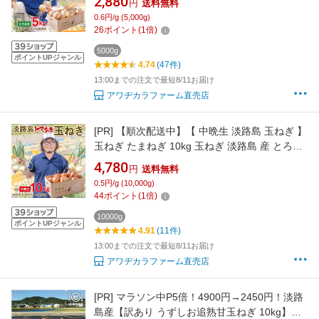
2,880
円
送料無料
晩生 産地直送 淡路島たまねぎ 5K 5キロ 淡路島
0.6円/g (5,000g)
産たまねぎ 淡路 とろ甘玉ねぎ 大容量 まとめ買
26
ポイント
(
1
倍)
い
5000g
ポイントUPジャンル
4.74
(47件)
13:00までの注文で最短8/11お届け
アワヂカラファーム直売店
[PR]
【順次配送中】【 中晩生 淡路島 玉ねぎ 】
玉ねぎ たまねぎ 10kg 玉ねぎ 淡路島 産 とろ甘
産地直送 送料無料 早生 無添加 タマネギ 玉葱
4,780
円
送料無料
晩生 産地直送 淡路島たまねぎ 10K 10キロ 淡路
0.5円/g (10,000g)
島産たまねぎ 淡路 とろ甘玉ねぎ 大容量 まとめ
44
ポイント
(
1
倍)
買
10000g
ポイントUPジャンル
4.91
(11件)
13:00までの注文で最短8/11お届け
アワヂカラファーム直売店
[PR]
マラソン中P5倍！4900円→2450円！淡路
島産【訳あり うずしお追熟甘玉ねぎ 10kg】東