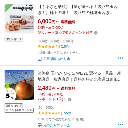
【ふるさと納税】【量が選べる！淡路島玉ね
ぎ！】極上の味！「淡路島の極味玉ねぎ」
【3kg・5kg・10kg】
6,000
円〜
送料無料
2.0円～/g (3,000g)
楽天カード決済で楽天ポイント付与
3000g
5000g
10000g
4.9
(10件)
お届け日の指定はできません。
兵庫県南あわじ市
淡路島 玉ねぎ 5kg S/M/L/2L 選べる｜秀品｜産
地直送・農家直送｜送料無料※北海道は追加送
料｜おのころファーム 玉ねぎ たまねぎ 玉ネギ
2,480
円〜
送料無料
玉葱 5キロ 淡路島たまねぎ 淡路産 淡路 国産 野
0.5円～/g (5,000g)
菜 ギフト 贈り物 贈答 淡路島玉葱 産地直送 農
22
ポイント
(
1
倍)
〜
家直送 季節
5g
5000g
ポイントUPジャンル
4.8
(155件)
15:00までの注文で最短8/13お届け
おのころファーム