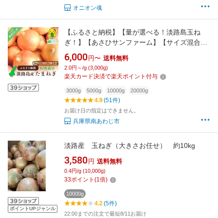
オニオン魂
【ふるさと納税】【量が選べる！淡路島玉ね
ぎ！】【あさひサンファーム】【サイズ混合】
兵庫県認証食品★特別栽培★淡路島たまねぎ
6,000
円〜
送料無料
2.0円～/g (3,000g)
楽天カード決済で楽天ポイント付与
3000g
5000g
10000g
20000g
4.9
(51件)
お届け日の指定はできません。
兵庫県南あわじ市
淡路産 玉ねぎ（大きさお任せ） 約10kg
3,580
円
送料無料
0.4円/g (10,000g)
33
ポイント
(
1
倍)
10000g
4.2
(5件)
ポイントUPジャンル
22:00までの注文で最短8/11お届け