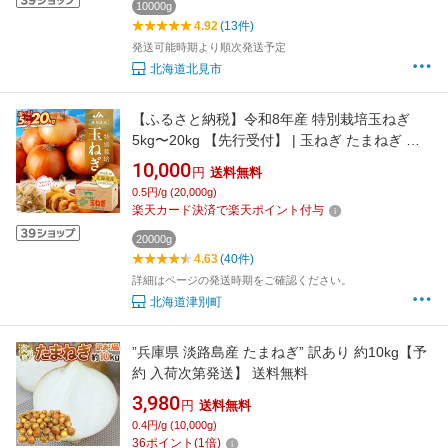
10000g
4.92
(13件)
発送可能時期より順次発送予定
北海道北見市
【ふるさと納税】令和8年産 特別栽培玉ねぎ
5kg〜20kg 【先行受付】 | 玉ねぎ たまねぎ タ
マネギ 玉葱 大容量 オニオン 甘い 減農薬 特別
10,000
円
送料無料
栽培 国産 カレー ハンバーグ 煮込み 炒め物 北
0.5円/g (20,000g)
海道 津別町 送料無料
楽天カード決済で楽天ポイント付与
20000g
4.63
(40件)
詳細はページの発送時期をご確認ください。
北海道津別町
”兵庫県 淡路島産 たまねぎ” 訳あり 約10kg【予
約 入荷次第発送】 送料無料
3,980
円
送料無料
0.4円/g (10,000g)
36
ポイント
(
1
倍)