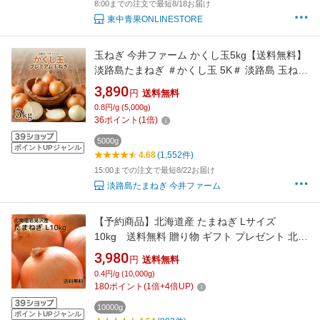
8:00までの注文で最短8/18お届け
東中青果ONLINESTORE
玉ねぎ 今井ファーム かくし玉5kg【送料無料】
淡路島たまねぎ ＃かくし玉 5K＃ 淡路島 玉ねぎ
淡路島たまねぎかくし玉 たまねぎ たまねぎ葱
3,890
円
送料無料
玉ねぎ お試し
0.8円/g (5,000g)
36
ポイント
(
1
倍)
5000g
ポイントUPジャンル
4.68
(1,552件)
15:00までの注文で最短8/22お届け
淡路島たまねぎ 今井ファーム
【予約商品】北海道産 たまねぎ Lサイズ
10kg 送料無料 贈り物 ギフト プレゼント 北海
道 北海道野菜 北海道の味覚 玉ねぎ 玉葱 タマネ
3,980
円
送料無料
ギ オニオン 常備野菜 保存野菜 オニオンスープ
0.4円/g (10,000g)
180
ポイント
(
1
倍+
4
倍UP)
10000g
ポイントUPジャンル