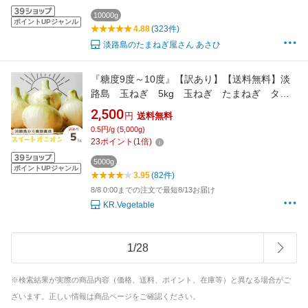
理好きな方 産地直送 厳選食材
10000g
ポイントUPジャンル
4.88
(323件)
淡路島のたまねぎ屋さん あさひ
『糖度9度～10度』【訳あり】【送料無料】淡
路島 玉ねぎ 5kg 玉ねぎ たまねぎ タマ
ネギ 玉ネギ 玉葱 淡路島たまねぎ 兵庫県
2,500
円
送料無料
産 淡路島産 淡路島たまねぎ 淡路島玉ね
0.5円/g (5,000g)
ぎ 淡路島タマネギ 産地直送 農家直送 5
23
ポイント
(
1
倍)
キロ
5000g
ポイントUPジャンル
3.95
(82件)
8/8 0:00までの注文で最短8/13お届け
KR.Vegetable
1
/
28
※検索結果が実際の商品内容（価格、送料、ポイント、在庫等）と異なる場合がご
ざいます。正しい情報は商品ページをご確認ください。