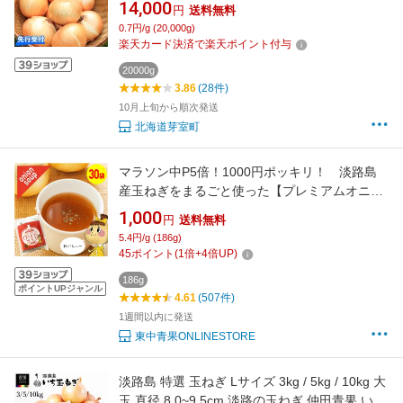
送】 玉ねぎ 期間限定 玉葱 タマネギ 野菜 長期
14,000
円
送料無料
保存 北海道産 オニオン オニオンスープ カレー
0.7円/g (20,000g)
焼肉 産地直送 送料無料 お取り寄せグルメ 北海
楽天カード決済で楽天ポイント付与
道 十勝 芽室町
20000g
3.86
(28件)
10月上旬から順次発送
北海道芽室町
マラソン中P5倍！1000円ポッキリ！ 淡路島
産玉ねぎをまるごと使った【プレミアムオニオ
ンスープ30袋入】東中青果 玉ねぎとセットで
1,000
円
送料無料
300円オフクーポン ONION SOUP スープ プレ
5.4円/g (186g)
ミアム 淡路島産 玉ねぎ 新鮮 玉葱 タマネギ た
45
ポイント
(
1
倍+
4
倍UP)
まねぎ 甘い 保存食 1000円ポッキリ
186g
ポイントUPジャンル
4.61
(507件)
1週間以内に発送
東中青果ONLINESTORE
淡路島 特選 玉ねぎ Lサイズ 3kg / 5kg / 10kg 大
玉 直径 8.0~9.5cm 淡路の玉ねぎ 仲田青果 いち