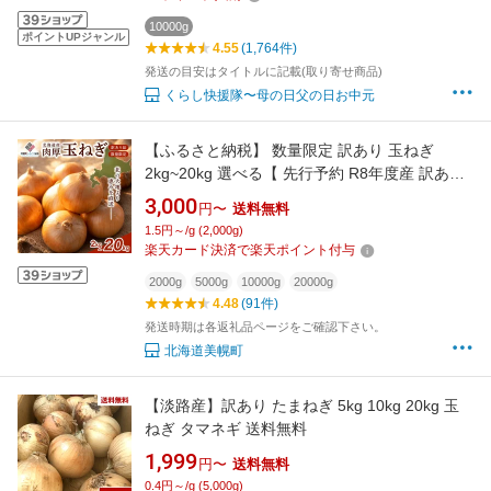
10000g
ポイントUPジャンル
4.55
(1,764件)
発送の目安はタイトルに記載(取り寄せ商品)
くらし快援隊〜母の日父の日お中元
【ふるさと納税】 数量限定 訳あり 玉ねぎ
2kg~20kg 選べる【 先行予約 R8年度産 訳あ
り・Lサイズ／2026年10月上旬より順次発送】
3,000
円〜
送料無料
人気 ランキング 玉ねぎ 国産 野菜 北海道 美幌
1.5円～/g (2,000g)
町
楽天カード決済で楽天ポイント付与
2000g
5000g
10000g
20000g
4.48
(91件)
発送時期は各返礼品ページをご確認下さい。
北海道美幌町
【淡路産】訳あり たまねぎ 5kg 10kg 20kg 玉
ねぎ タマネギ 送料無料
1,999
円〜
送料無料
0.4円～/g (5,000g)