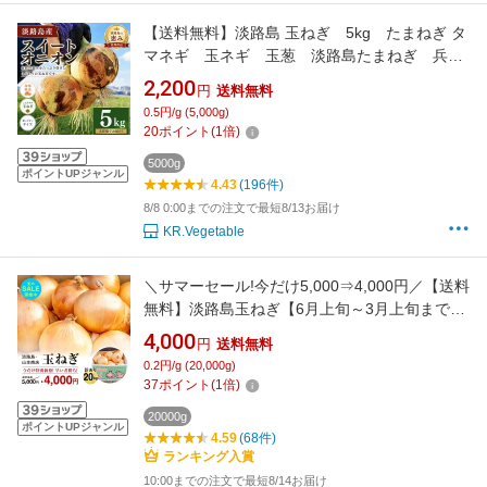
【送料無料】淡路島 玉ねぎ 5kg たまねぎ タ
マネギ 玉ネギ 玉葱 淡路島たまねぎ 兵庫
県産 淡路島産 淡路島たまねぎ 淡路島玉ね
2,200
円
送料無料
ぎ 淡路島タマネギ 産地直送 農家直送 5
0.5円/g (5,000g)
キロ
20
ポイント
(
1
倍)
5000g
ポイントUPジャンル
4.43
(196件)
8/8 0:00までの注文で最短8/13お届け
KR.Vegetable
＼サマーセール!今だけ5,000⇒4,000円／【送料
無料】淡路島玉ねぎ【6月上旬～3月上旬までの
商品】訳あり 傷 変形 皮むけ 20キロ サイズ・
4,000
円
送料無料
個数おまかせ 20kg 甘い 美味しい 人気 おすす
0.2円/g (20,000g)
め サラダ 減農薬 onion 訳あり 野菜 淡路島 玉
37
ポイント
(
1
倍)
ねぎ 産地直送 贈り物 オニオン魂 山本商店
20000g
ポイントUPジャンル
4.59
(68件)
ランキング入賞
10:00までの注文で最短8/14お届け