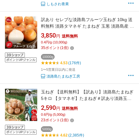
しもさわ青果
訳あり セレブな淡路島フルーツ玉ねぎ 10kg 送
料無料 淡路タマネギ たまねぎ 玉葱 淡路島産 食
品 グルメ 人気 大容量 まとめ買い みじん切り
3,850
円
送料無料
お取り寄せ 野菜 全国 ご当地 ふるさと 価格
0.4円/g (10,000g)
wake 20260801
35
ポイント
(
1
倍)
10000g
ポイントUPジャンル
4.53
(176件)
1〜5営業日以内に発送
淡路島たまねぎ工房
玉ねぎ 【送料無料】【訳あり】淡路島たまねぎ
5キロ 【タマネギ】たまねぎ＃訳あり淡路玉ね
ぎ5K＃ 「淡路島産たまねぎ」 淡路島 玉ねぎ 玉
2,590
円
送料無料
葱 タマネギ たまねぎ たまねぎ葱 玉ねぎ
0.6円/g (5,000g)
23
ポイント
(
1
倍)
5000g
ポイントUPジャンル
4.62
(2,385件)