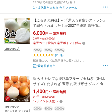
15:00までの注文で最短8/22お届け
淡路島たまねぎ 今井ファーム
【ふるさと納税】≪『満天☆青空レストラン』
で紹介されました！≫2027年発送 高評価
☆5.00 新玉ねぎ 旬玉 選べる容量 3kg 5kg 10kg
6,000
円〜
送料無料
とにかく甘い サイズ 混合 農場 神重農産 ブラン
2.0円～/g (3,000g)
ド玉ねぎ 生がおいしい フレッシュ 玉ねぎ オニ
楽天カード決済で楽天ポイント付与
オン 野菜 サラダ 愛知県 碧南市 送料無料
3000g
5000g
10000g
4.93
(28件)
配送日については説明欄をご覧ください。
愛知県碧南市
訳あり セレブな淡路島フルーツ玉ねぎ（S~LL
サイズ）たまねぎ 玉葱 お取り寄せ グルメ 食品
食べ物 タマネギ 淡路島産 わけあり 野菜 産地
1,400
円〜
送料無料
直送 ランキング 人気 兵庫 淡路産 10kg 送料無
0.7円～/g (2,000g)
料 直売所 wake 20260801
12
ポイント
(
1
倍)
〜
2000g
5000g
10000g
ポイントUPジャンル