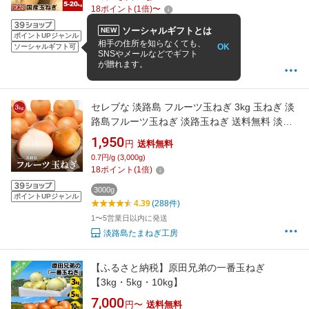
18
ポイント
(
1
倍)
〜
5000g
10000g
20000g
ソーシャルギフトとは
NEW
ポイントUPジャンル
4.46
(194件)
相手の住所を知らなくても、
OK
ソーシャルギフト可
SNSやメールなどでギフト
4:00までの注文で最短8/9お届け
が贈れます。
はまべじ
セレブな 淡路島 フルーツ玉ねぎ 3kg 玉ねぎ 淡
路島フルーツ玉ねぎ 淡路玉ねぎ 送料無料 淡路
島玉ねぎ たまねぎ 玉葱 人気 ランキング 実用
1,950
円
送料無料
食べ物 original 20260801
0.7円/g (3,000g)
18
ポイント
(
1
倍)
3000g
ポイントUPジャンル
4.39
(288件)
1〜5営業日以内に発送
淡路島たまねぎ工房
【ふるさと納税】原田兄弟の一番玉ねぎ
【3kg・5kg・10kg】
7,000
円〜
送料無料