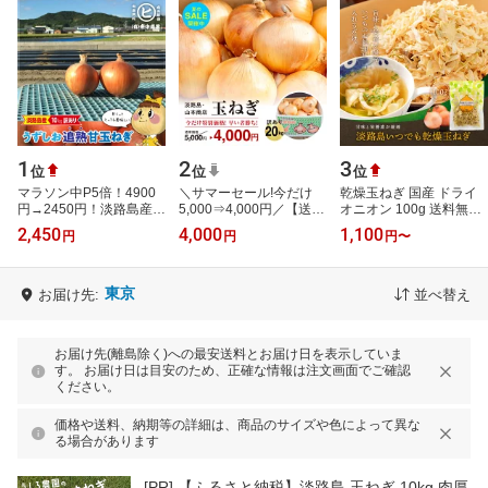
1
2
3
位
位
位
マラソン中P5倍！4900
＼サマーセール!今だけ
乾燥玉ねぎ 国産 ドライ
円→2450円！淡路島産
5,000⇒4,000円／【送料
オニオン 100g 送料無料
【訳あり うずしお追熟甘
無料】淡路島玉ねぎ【6
淡路島 たまねぎ 玉葱 乾
2,450
4,000
1,100
円
円
円
〜
玉ねぎ 10kg】東中青果
月上旬～3月上旬までの
燥野菜 長期保存 味噌汁
うずしおファ…
商品】訳あり …
の具 ド…
東京
お届け先:
並べ替え
お届け先(離島除く)への最安送料とお届け日を表示していま
す。 お届け日は目安のため、正確な情報は注文画面でご確認
ください。
価格や送料、納期等の詳細は、商品のサイズや色によって異な
る場合があります
[PR]
【ふるさと納税】淡路島 玉ねぎ 10kg 肉厚