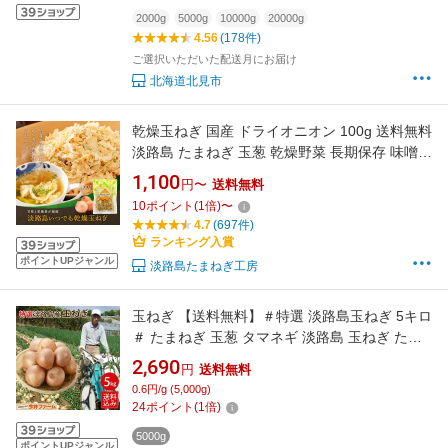
2000g
5000g
10000g
20000g
4.56
(178件)
ご選択いただいた配送月にお届け
北海道北見市
乾燥玉ねぎ 国産 ドライオニオン 100g 送料無料
淡路島 たまねぎ 玉葱 乾燥野菜 長期保存 味噌汁
の具 ドライベジタブル 簡単 災害時 料理 ローリ
1,100
円〜
送料無料
ングストック 買い回り ポイント消化 20260801
10
ポイント
(
1
倍)
〜
4.7
(697件)
ランキング入賞
ポイントUPジャンル
淡路島たまねぎ工房
玉ねぎ 【送料無料】＃特選 淡路島玉ねぎ 5キロ
＃ たまねぎ 玉葱 タマネギ 淡路島 玉ねぎ たま
ねぎ葱 玉ねぎ
2,690
円
送料無料
0.6円/g (5,000g)
24
ポイント
(
1
倍)
5000g
ポイントUPジャンル