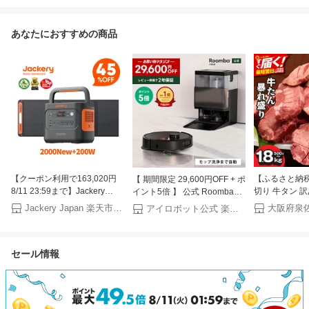
あなたにおすすめの商品
【クーポン利用で163,020円
【ふるさと納税
【 期間限定 29,600円OFF + ポ
8/11 23:59まで】Jackery
切り 牛タン 
イント5倍 】 公式 Roomba
Solar Generator 2000 New
牛たん うなぎ
Plus 505 Combo + AutoWash
Jackery Japan 楽天市場店
大阪府泉
アイロボット公式 楽天市場店
2042Wh 200W ポータブル電
べ セット プ
ルンバ アイロボット ロボット
源 ソーラーパネル セット 大
薄切り 定期便
掃除機 お掃除ロボット 水拭き
容量 長寿命 バッテリー 定格
小分け パック
床拭き 拭き掃除 マッピング
セール情報
2200W コンパクト 急速充電
焼肉 BBQ 最
高性能 乾燥機能 iRobot
防災 家庭用 アウトドア用
連続1位獲得 
roomba 日本 国内 正規品 メー
UPS機能 アプリ 太陽光発電
送料無料
カー保証 延長保証 送料無料
ジャクリ