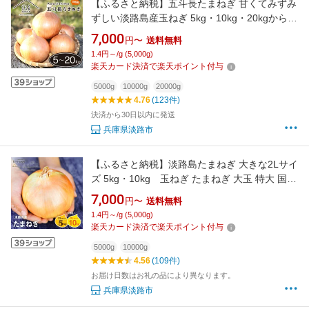
【ふるさと納税】五斗長たまねぎ 甘くてみずみ
ずしい淡路島産玉ねぎ 5kg・10kg・20kgから選
べる産地直送便
7,000
円〜
送料無料
1.4円～/g (5,000g)
楽天カード決済で楽天ポイント付与
5000g
10000g
20000g
4.76
(123件)
決済から30日以内に発送
兵庫県淡路市
【ふるさと納税】淡路島たまねぎ 大きな2Lサイ
ズ 5kg・10kg 玉ねぎ たまねぎ 大玉 特大 国産
野菜 サラダ用 甘みたっぷり 産地直送 人気 高評
7,000
円〜
送料無料
価
1.4円～/g (5,000g)
楽天カード決済で楽天ポイント付与
5000g
10000g
4.56
(109件)
お届け日数はお礼の品により異なります。
兵庫県淡路市