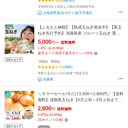
4.64
(883件)
令和8年9月上旬頃より順次発送開始予定。
北海道野菜Za-i(ザイ)楽天市場店
【ふるさと納税】【熟成玉ねぎ発送中】【新玉
ねぎ先行予約】淡路島産 フルーツ玉ねぎ 選べ
る種類容量 【熟成 / 新玉】【4kg / 8kg】サイズ
5,000
円〜
送料無料
不揃い / 淡路島 あわじ たまねぎ タマネギ 玉葱
1.3円～/g (4,000g)
淡路島産玉ねぎ 料理 訳あり 春野菜 野菜 新たま
楽天カード決済で楽天ポイント付与
ねぎ 人気 ランキング
4000g
8000g
4.79
(39件)
寄附入金日から14日前後で発送予定
兵庫県
＼サマーセール!今だけ3,500⇒2,800円／【送料
無料】淡路島玉ねぎ【6月上旬～3月上旬までの
商品】訳あり 傷 変形 皮むけ 10キロ サイズ・
2,800
円
送料無料
個数おまかせ 10kg 甘い 訳あり 野菜 美味しい
0.3円/g (10,000g)
ひょうご安心ブランド 減農薬 onion 淡路島 玉
25
ポイント
(
1
倍)
ねぎ 産地直送 贈り物 オニオン魂 山本商店