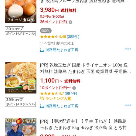
ぎ 淡路島フルーツ玉ねぎ 淡路玉ねぎ 送料無料
淡路島玉ねぎ たまねぎ ランキング 大容量
3,980
円
送料無料
original 20260801
0.5円/g (9,000g)
36
ポイント
(
1
倍)
9000g
ポイントUPジャンル
4.49
(385件)
1〜5営業日以内に発送
淡路島たまねぎ工房
[PR]
乾燥玉ねぎ 国産 ドライオニオン 100g 送
料無料 淡路島 たまねぎ 玉葱 乾燥野菜 長期保存
味噌汁の具 ドライベジタブル 簡単 災害時 料理
1,100
円〜
送料無料
ローリングストック 買い回り ポイント消化
10
ポイント
(
1
倍)
〜
20260801
4.7
(697件)
ランキング入賞
ポイントUPジャンル
淡路島たまねぎ工房
[PR]
【順次配送中】【 早生 玉ねぎ 】 淡路島
玉ねぎ たまねぎ 5kg 玉ねぎ 淡路島 産 とろ甘
産地直送 送料無料 早生 無添加 タマネギ 玉葱