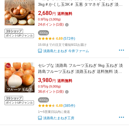
3kg＃かくし玉3K＃ 玉葱 タマネギ 玉ねぎ 淡路
島 玉ねぎ 玉ねぎ たまねぎ葱 玉ねぎ
2,680
円
送料無料
0.9円/g (3,000g)
24
ポイント
(
1
倍)
3000g
ポイントUPジャンル
4.69
(572件)
15:00までの注文で最短8/22お届け
淡路島たまねぎ 今井ファーム
セレブな 淡路島 フルーツ玉ねぎ 9kg 玉ねぎ 淡
路島フルーツ玉ねぎ 淡路玉ねぎ 送料無料 淡路
島玉ねぎ たまねぎ ランキング 大容量 original
3,980
円
送料無料
20260801
0.5円/g (9,000g)
36
ポイント
(
1
倍)
9000g
ポイントUPジャンル
4.49
(385件)
1〜5営業日以内に発送
淡路島たまねぎ工房