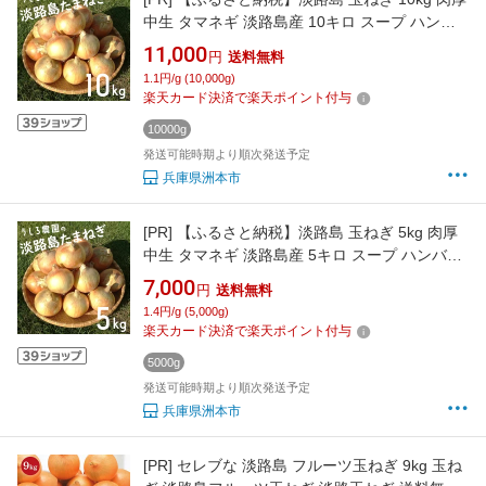
中生 タマネギ 淡路島産 10キロ スープ ハンバ
ーグ 肉じゃが ホイル焼き 野菜 サラダ うしろ農
11,000
円
送料無料
園 淡路 洲本市 お届け：2026年6月中旬～11
1.1円/g (10,000g)
月下旬
楽天カード決済で楽天ポイント付与
10000g
発送可能時期より順次発送予定
兵庫県洲本市
[PR]
【ふるさと納税】淡路島 玉ねぎ 5kg 肉厚
中生 タマネギ 淡路島産 5キロ スープ ハンバー
グ 肉じゃが ホイル焼き 野菜 サラダ うしろ農園
7,000
円
送料無料
淡路 洲本市 お届け：2026年6月中旬～11月下
1.4円/g (5,000g)
旬
楽天カード決済で楽天ポイント付与
5000g
発送可能時期より順次発送予定
兵庫県洲本市
[PR]
セレブな 淡路島 フルーツ玉ねぎ 9kg 玉ね