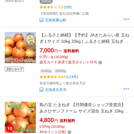
10000g
3.5
(2件)
【発送時期】返礼品説明欄に記載
北海道栗山町
【ふるさと納税】【予約】JAきたみらい産 玉ね
ぎ Lサイズ 10kg 20kg ( ふるさと納税 玉ねぎ ふ
るさと納税 ランキング タマネギ ふるさと納税
7,000
円〜
送料無料
たまねぎ 野菜 北海道産 北見 )
0.7円～/g (10,000g)
楽天カード決済で楽天ポイント付与
10000g
20000g
4.64
(114件)
発送可能時期より順次発送予定
北海道北見市
島の宝 たまねぎ 【月間優良ショップ受賞店】
あさひサンファーム サイズ混合 玉ねぎ 10kg 送
料無料 特別栽培 淡路島産 淡路島 中生品種 晩生
4,800
円
送料無料
品種 ギフト 有機肥料使用 野菜 数量限定 お取り
0.5円/g (10,000g)
寄せ ひょうご安心ブランド 兵庫県認証食品 料
44
ポイント
(
1
倍)