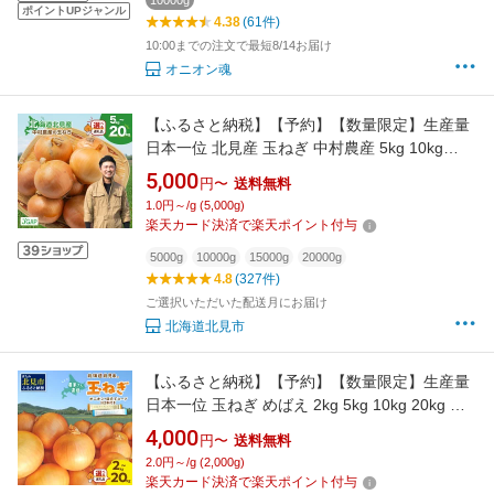
10000g
ポイントUPジャンル
4.38
(61件)
10:00までの注文で最短8/14お届け
オニオン魂
【ふるさと納税】【予約】【数量限定】生産量
日本一位 北見産 玉ねぎ 中村農産 5kg 10kg
15kg 20kg ( ふるさと納税 玉ねぎ ふるさと納税
5,000
円〜
送料無料
人気 たまねぎ 甘い オニオン 玉葱 選べる 北海
1.0円～/g (5,000g)
道 北見市 )
楽天カード決済で楽天ポイント付与
5000g
10000g
15000g
20000g
4.8
(327件)
ご選択いただいた配送月にお届け
北海道北見市
【ふるさと納税】【予約】【数量限定】生産量
日本一位 玉ねぎ めばえ 2kg 5kg 10kg 20kg ス
ープ付き ( ふるさと納税 玉ねぎ たまねぎ ふる
4,000
円〜
送料無料
さと納税 人気 スープ 甘い 大玉 オニオン 玉葱
2.0円～/g (2,000g)
選べる 配送月 北海道 北見市)
楽天カード決済で楽天ポイント付与