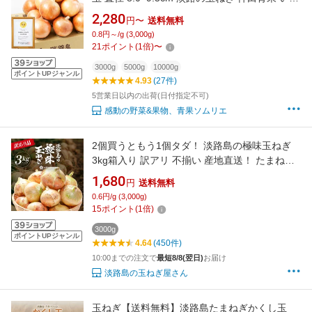
玉ねぎ 淡路玉ねぎ 国産 送料無料 淡路島玉ねぎ
2,280
円〜
送料無料
たまねぎ 玉葱 タマネギ 人気 ランキング まとめ
0.8円～/g (3,000g)
買い
21
ポイント
(
1
倍)
〜
3000g
5000g
10000g
ポイントUPジャンル
4.93
(27件)
5営業日以内の出荷(日付指定不可)
感動の野菜&果物、青果ソムリエ
2個買うともう1個タダ！ 淡路島の極味玉ねぎ
3kg箱入り 訳アリ 不揃い 産地直送！ たまねぎ
玉ねぎ 送料無料（沖縄、北海道を除く）
1,680
円
送料無料
0.6円/g (3,000g)
15
ポイント
(
1
倍)
3000g
ポイントUPジャンル
4.64
(450件)
10:00までの注文で
最短8/8(翌日)
お届け
淡路島の玉ねぎ屋さん
玉ねぎ【送料無料】淡路島たまねぎかくし玉