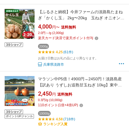
【ふるさと納税】今井ファームの淡路島たまね
ぎ「かくし玉」 2kg〜20kg 玉ねぎ オニオン
淡路島産 玉葱
4,000
円〜
送料無料
2.0円～/g (2,000g)
楽天カード決済で楽天ポイント付与
2000g
4.25
(61件)
お届け日数はお礼の品により異なります。
兵庫県淡路市
マラソン中P5倍！4900円→2450円！淡路島産
【訳あり うずしお追熟甘玉ねぎ 10kg】東中青
果 うずしおファーム 玉ねぎ 新鮮 甘い 訳あり
2,450
円
送料無料
限定品 絶品玉ねぎ ブランド玉ねぎ うずしお甘
0.3円/g (10,000g)
玉ねぎ ひょうご安心ブランド認証玉ねぎ
110
ポイント
(
1
倍+
4
倍UP)
10000g
ポイントUPジャンル
4.58
(718件)
ランキング入賞