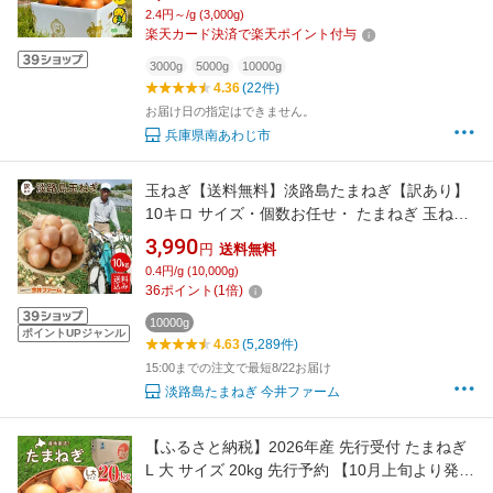
2.4円～/g (3,000g)
楽天カード決済で楽天ポイント付与
3000g
5000g
10000g
4.36
(22件)
お届け日の指定はできません。
兵庫県南あわじ市
玉ねぎ【送料無料】淡路島たまねぎ【訳あり】
10キロ サイズ・個数お任せ・ たまねぎ 玉ねぎ
タマネギ 淡路たまねぎ ＃淡路玉ねぎ【訳あ
3,990
円
送料無料
り】10K＃ 玉ねぎ 淡路島 玉ねぎ 今井ファーム
0.4円/g (10,000g)
10kg 玉葱 オニオン 美味しい 甘い
36
ポイント
(
1
倍)
10000g
ポイントUPジャンル
4.63
(5,289件)
15:00までの注文で最短8/22お届け
淡路島たまねぎ 今井ファーム
【ふるさと納税】2026年産 先行受付 たまねぎ
L 大 サイズ 20kg 先行予約 【10月上旬より発