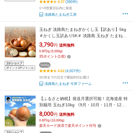
4.37
(390件)
1〜5営業日以内に発送
淡路島たまねぎ工房
玉ねぎ 淡路島たまねぎかくし玉【訳あり】5kg
＃かくし玉訳あり5K＃ 淡路島 玉ねぎ たまねぎ
玉葱 たまねぎ葱 玉ねぎ
3,790
円
送料無料
0.8円/g (5,000g)
35
ポイント
(
1
倍)
5000g
ポイントUPジャンル
4.62
(4,007件)
15:00までの注文で最短8/22お届け
淡路島たまねぎ 今井ファーム
【ふるさと納税】発送月選択可能！北海道産 特
別栽培 玉ねぎ10kg 《9月・10月・11月・12
月・2027年1月発送》
8,000
円
送料無料
0.8円/g (10,000g)
楽天カード決済で楽天ポイント付与