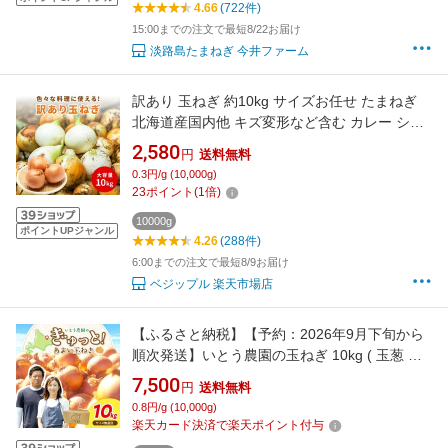
4.66
(722件)
15:00までの注文で最短8/22お届け
淡路島たまねぎ 今井ファーム
訳あり 玉ねぎ 約10kg サイズお任せ たまねぎ
北海道産国内他 キズ変形など含む カレー シチ
ュー バーベキュー タマネギ 野菜 オニオン オニ
2,580
円
送料無料
オンスープ
0.3円/g (10,000g)
23
ポイント
(
1
倍)
10000g
ポイントUPジャンル
4.26
(288件)
6:00までの注文で最短8/9お届け
ベジップル 楽天市場店
【ふるさと納税】【予約：2026年9月下旬から
順次発送】いとう農園の玉ねぎ 10kg ( 玉葱 タ
マネギ 野菜 期間限定 数量限定 10キロ )
7,500
円
送料無料
0.8円/g (10,000g)
楽天カード決済で楽天ポイント付与