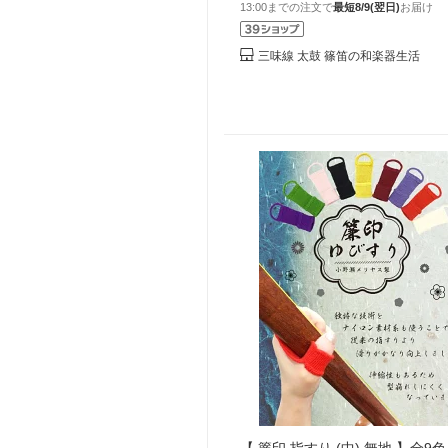
13:00までの注文で
最短8/9(翌日)
お届け
三味線 太鼓 篠笛の和楽器生活