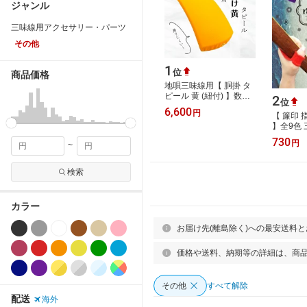
ジャンル
三味線用アクセサリー・パーツ
その他
1
位
商品価格
地唄三味線用【 胴掛 タ
ピール 黄 (紐付) 】数量
2
位
限定 滑りにくい 無地 一
6,600
円
【 簾印 
分五厘大・二分大兼用
】全9色
胴掛け紐…
中棹用 指
730
円
~
瀬メリヤ
検索
カラー
お届け先(離島除く)への最安送料
価格や送料、納期等の詳細は、商
その他
すべて解除
配送
海外