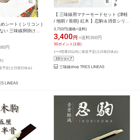
【 三味線用マナーモードセット (津軽
/ 地唄 / 長唄) 紅木 】忍駒＆消音シリコ
めシート ( シリコン )
ンシートセット 紅木製忍び駒 簡単装
3,750円(価格+送料)
ない 三味線胴掛け滑
着 音対策 音漏れ対策
3,400
リコーン
円
+送料350円
30
ポイント
(
1
倍)
80円
1〜4営業日以内に発送予定(土日祝日休み)
件)
三味線shop TRES LINEAS
送予定(土日祝日休み)
S LINEAS