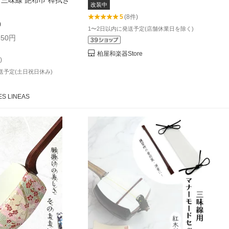
】三味線 艶布巾 棹拭き
改装中
5
(8件)
)
1〜2日以内に発送予定(店舗休業日を除く)
50円
柏屋和楽器Store
)
送予定(土日祝日休み)
S LINEAS