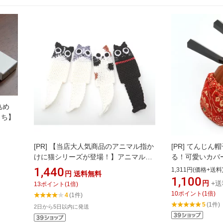
込め
うち】
[PR]
【当店大人気商品のアニマル指か
[PR]
てんじん帽
けに猫シリーズが登場！】アニマル指
る！可愛いカバ
かけ 猫シリーズ【三味線・胡弓指掛
1,440
1,311円(価格+送料
円
送料無料
け】
1,100
円
+送
13
ポイント
(
1
倍)
10
ポイント
(
1
倍)
4
(1件)
5
(1件)
2日から5日以内に発送