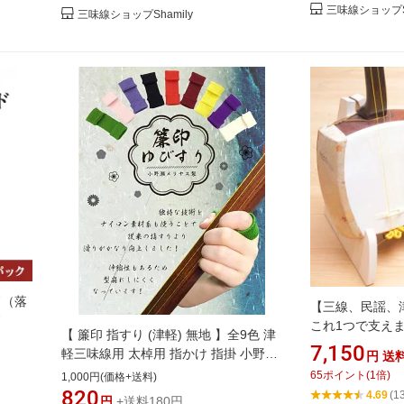
三味線ショップSh
三味線ショップShamily
ド（落
【三線、民謡、津
ド
これ1つで支え
【 簾印 指すり (津軽) 無地 】全9色 津
スタンド
7,150
軽三味線用 太棹用 指かけ 指掛 小野瀬
円
送
メリヤス製
65
ポイント
(
1
倍)
1,000円(価格+送料)
820
4.69
(1
円
+送料180円