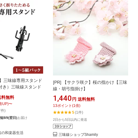
】三味線専用スタンド
[PR]
【サクラ咲ク】桜の指かけ【三味
付き）三味線スタンド
線・胡弓指掛け】
1,440
送料無料
円
送料無料
倍UP)
〜
13
ポイント
(
1
倍)
7件)
5
(1件)
短8/9(翌日)
お届け
2日から5日以内に発送
篠笛の和楽器生活
三味線ショップShamily