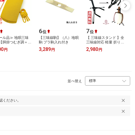
6
7
位
位
ール品≫ 地唄三味
【三味線駒】（八）地唄
【 三味線スタンド 】全
【胴掛つむぎ調＋正
駒 プラ駒入れ付き
三味線対応 軽量 折りた
掛紐＋A正絹音緒 全
たみ式 三味線置き 三味
00
3,289
2,980
円
円
円
色 3点セット】無地
線立て 津軽・地唄・長
五厘大…
唄・民謡・…
並べ替え
認ください。