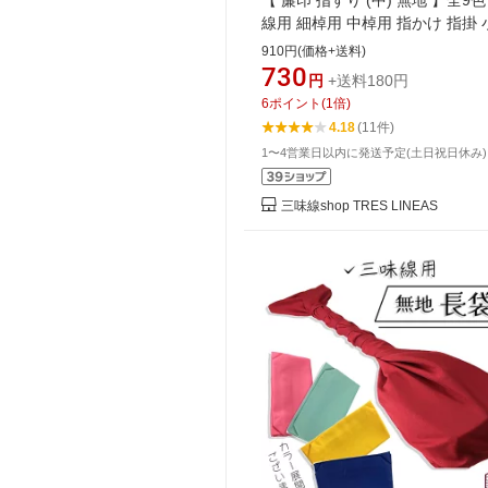
【 簾印 指すり (中) 無地 】全9色
線用 細棹用 中棹用 指かけ 指掛
メリヤス製
910円(価格+送料)
730
円
+送料180円
6
ポイント
(
1
倍)
4.18
(11件)
1〜4営業日以内に発送予定(土日祝日休み)
三味線shop TRES LINEAS