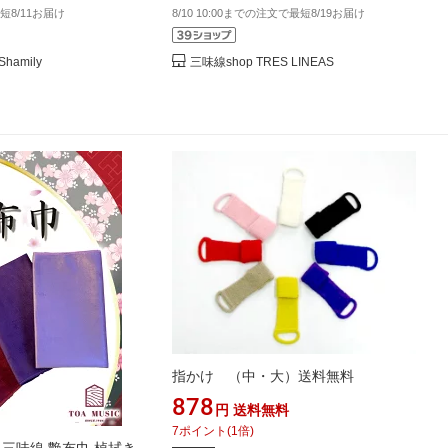
短8/11お届け
8/10 10:00までの注文で最短8/19お届け
amily
三味線shop TRES LINEAS
指かけ （中・大）送料無料
878
円
送料無料
7
ポイント
(
1
倍)