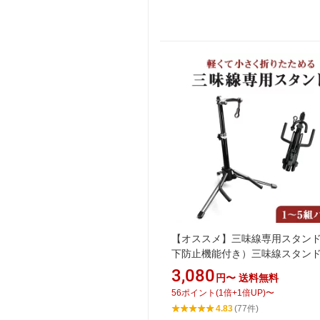
【オススメ】三味線専用スタン
下防止機能付き）三味線スタン
3,080
円〜
送料無料
56
ポイント
(
1
倍+
1
倍UP)
〜
4.83
(77件)