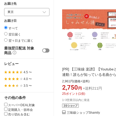
お届け先
お届け日
すべて
翌日届く
翌々日までに届く
最強翌日配送 対象
商品
レビュー
[PR]
【三味線 楽譜】【Youtube
4.5 〜
連動！誰もが知っている名曲か
4.0 〜
曲まで幅広いジャンルを収録の
2,961円(価格+送料)
楽譜！】超！かんたんしゃみせ
3.5 〜
2,750
円
+送料211円
の2【三味線・しゃみせんBOXで
25
ポイント
(
1
倍)
る！】
その他の条件
1~3営業日以内に発送
スーパーDEAL対象
定期購入・頒布会
三味線ショップShamily
売り切れを含む