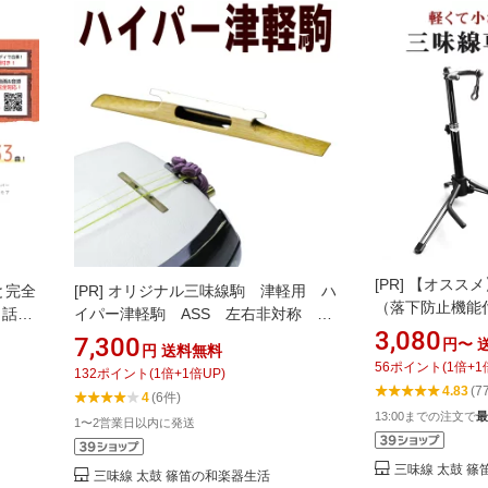
[PR]
【オススメ
と完全
[PR]
オリジナル三味線駒 津軽用 ハ
（落下防止機能
ら話題
イパー津軽駒 ASS 左右非対称 2.6
3,080
三味線
分幅×2.6分高 糸溝付き 象牙不使用
7,300
円〜
円
送料無料
ん譜そ
【オリジナル商品】【sonido】【メー
56
ポイント
(
1
倍+
1
132
ポイント
(
1
倍+
1
倍UP)
弾け
ル便対応】
4.83
(7
4
(6件)
13:00までの注文で
最
1〜2営業日以内に発送
三味線 太鼓 
三味線 太鼓 篠笛の和楽器生活