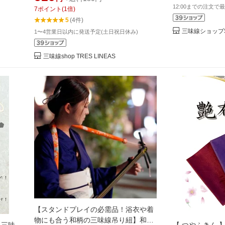
12:00までの注文で最
7
ポイント
(
1
倍)
5
(4件)
三味線ショップSh
1〜4営業日以内に発送予定(土日祝日休み)
三味線shop TRES LINEAS
【スタンドプレイの必需品！浴衣や着
物にも合う和柄の三味線吊り紐】和柄