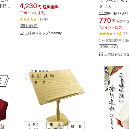
 三味
【 つやふきん 
ストラップ
4,230
 小野瀬
クロス
円
送料無料
38
ポイント
(
1
倍)
1,120円(価格+送料
770
5
(2件)
円
+送料3
7
ポイント
(
1
倍)
三味線ショップShamily
4.2
(5件
1〜4営業日以内に発
三味線shop TRE