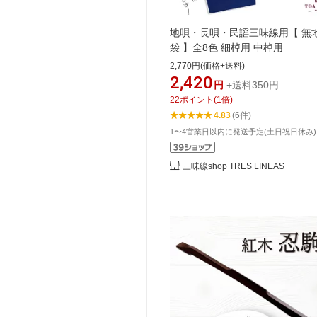
地唄・長唄・民謡三味線用【 無地
袋 】全8色 細棹用 中棹用
2,770円(価格+送料)
2,420
円
+送料350円
22
ポイント
(
1
倍)
4.83
(6件)
1〜4営業日以内に発送予定(土日祝日休み)
三味線shop TRES LINEAS