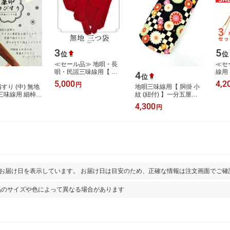
3
5
位
位
≪セール品≫ 地唄・長
≪セ
唄・民謡三味線用【 正
線用
4
位
絹 無地 三つ袋 ( 赤 / 朱 /
絹胴
5,000
4,2
円
指すり (中) 無地
地唄三味線用【 胴掛 小
エンジ / 古代赤 ) 】数量
色黄
 三味線用 細棹用
紋 (紐付) 】一分五厘
限定 …
一分
かけ 指掛 小野
大・二分大兼用 胴掛け
4,300
円
ス製
紐付き 小紋柄
とお届け日を表示しています。 お届け日は目安のため、正確な情報は注文画面でご確
品のサイズや色によって異なる場合があります