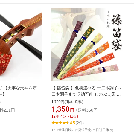
子【大事な天神を守
【 篠笛袋 】色柄選べる 十二本調子～
ー】
四本調子まで収納可能 しのぶえ袋 し
の笛袋 篠笛ケース 1本入れ用 錦柄
)
1,700円(価格+送料)
1,350
料211円
円
+送料350円
12
ポイント
(
1
倍)
4.5
(2件)
1〜4営業日以内に発送予定(土日祝日休み)