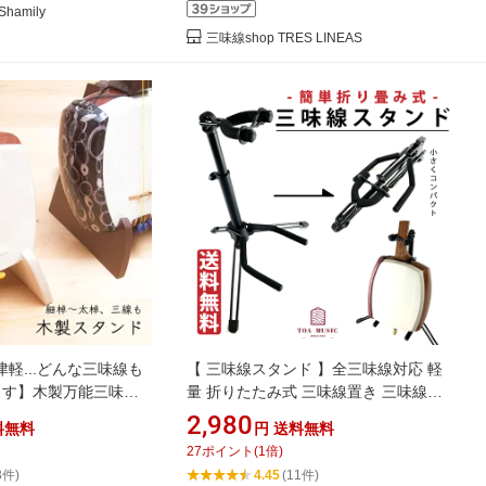
amily
三味線shop TRES LINEAS
軽...どんな三味線も
【 三味線スタンド 】全三味線対応 軽
ます】木製万能三味線
量 折りたたみ式 三味線置き 三味線立
て 津軽・地唄・長唄・民謡・三線
2,980
料無料
円
送料無料
27
ポイント
(
1
倍)
3件)
4.45
(11件)