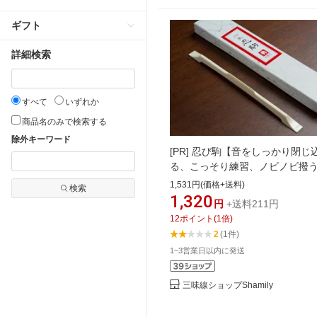
ギフト
詳細検索
すべて
いずれか
商品名のみで検索する
除外キーワード
[PR]
忍び駒【音をしっかり閉じ
る、こっそり練習、ノビノビ撥
1,531円(価格+送料)
検索
1,320
円
+送料211円
12
ポイント
(
1
倍)
2
(1件)
1~3営業日以内に発送
三味線ショップShamily