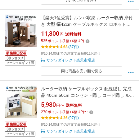
【楽天1位受賞】ルンバ収納 ルーター収納 扉付
き 大型 幅42cm ケーブルボックス ロボット掃
除機 お掃除ロボット コンセント隠し キャビネ
11,800
円
送料無料
ット 収納家具 棚 収納場所 収納スペース付き 収
535
ポイント
(
1
倍+
4
倍UP)
納ボックス 収納台 収納ラック ルンバ基地 木製
4.68
(37件)
3段 コードケース おしゃれ 配線カバー
8/10 14:00までの注文で最短8/11お届け
サンワダイレクト楽天市場店
ソーシャルギフト可
同じ商品を安い順で見る
ルーター収納 ケーブルボックス 配線隠し 完成
品 40cm 50cm コンセント隠し コード隠し ルー
ター隠し 大型 ケース 収納棚 収納家具 キャスタ
5,980
円〜
送料無料
ー付き おしゃれ スリム モデム隠し サイドテー
270
ポイント
(
1
倍+
4
倍UP)
〜
ブル Wi-fi隠し 扉付き 木製 コードケース ルータ
4.36
(97件)
ー収納ラック 配線カバー
8/10 14:00までの注文で最短8/11お届け
サンワダイレクト楽天市場店
ソーシャルギフト可