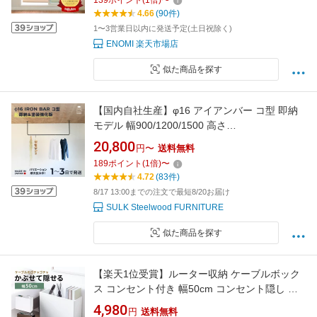
139
ポイント
(
1
倍)
〜
給 洗面所 ランドリールーム バスルーム リフォ
4.66
(90件)
ーム DIY
1〜3営業日以内に発送予定(土日祝除く)
ENOMI 楽天市場店
似た商品を探す
【国内自社生産】φ16 アイアンバー コ型 即納
モデル 幅900/1200/1500 高さ
400/450/500/550/600 | SULK 物干し 室内干し
20,800
円〜
送料無料
ランドリーバー ハンギングバー ハンガーバー
189
ポイント
(
1
倍)
〜
ランドリールーム 洗面 天井 吊るす 新築 リフォ
4.72
(83件)
ーム 施主支給 DIY アイアン 鉄製 黒 クーポン
8/17 13:00までの注文で最短8/20お届け
送料無料
SULK Steelwood FURNITURE
似た商品を探す
【楽天1位受賞】ルーター収納 ケーブルボック
ス コンセント付き 幅50cm コンセント隠し キ
ャビネット 大型 ケース ルーター収納ボックス
4,980
円
送料無料