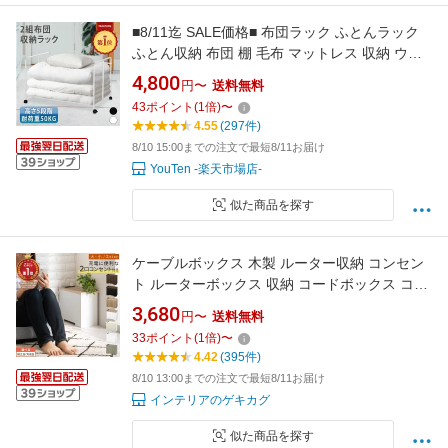
■8/11迄 SALE価格■ 布団ラック ふとんラック
ふとん収納 布団 棚 毛布 マットレス 収納 ウォ
ークインクローゼット 布団収納ラック 押入れ
4,800
円〜
送料無料
収納 押し入れ収納 ふとん収納 押し入れ収納ラ
43
ポイント
(
1
倍)
〜
ック 収納棚 収納付き 荷物置き台 クローゼット
4.55
(297件)
ワゴン
8/10 15:00までの注文で最短8/11お届け
YouTen -楽天市場店-
似た商品を探す
ケーブルボックス 木製 ルーター収納 コンセン
ト ルーターボックス 収納 コードボックス コー
ドケース コード収納 目隠し 配線隠し カバー ス
3,680
円〜
送料無料
リム 電源タップ ルーター Wifi ボックス 収納ボ
33
ポイント
(
1
倍)
〜
ックス ホコリよけ 【組立品/完成品が選べる】
4.42
(395件)
8/10 13:00までの注文で最短8/11お届け
インテリアのゲキカグ
似た商品を探す