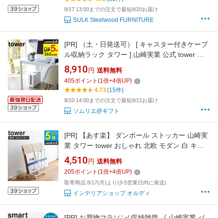
ーム 施主支給 DIY アイアン 鉄製 黒 クーポン
8/17 13:00までの注文で最短8/20お届け
送料無料
SULK Steelwood FURNITURE
[PR]
（土・日発送可） [ キャスター付きケーブ
ル収納ラック タワー ] 山崎実業 公式 tower ホ
ワイト/ブラック 5403 5404 パソコン デスク ケ
8,910
円
送料無料
ーブルボックス ルータ 収納 タワーシリーズ
405
ポイント
(
1
倍+
4
倍UP)
JGS 最強配送 dej cpj 送料無料
4.73
(15件)
8/10 14:00までの注文で最短8/11お届け
ソムリエ@ギフト
[PR]
【あす楽】 ダンボール ストッカー 山崎実
業 タワー tower おしゃれ 北欧 モダン 白 キャ
スター 段ボールストッカー 段ボール ダンボー
4,510
円
送料無料
ル 収納 片付け 引っ越し まとめて 省スペース
205
ポイント
(
1
倍+
4
倍UP)
シンプル ホワイト/ブラック yamazaki 3303
取寄商品:8/17(月)より(3-5営業日内に発送)
3304 ordy
インテリアショップ オルディ
[PR]
お買物マラソン/ 収納雑貨 《 山崎実業 バ