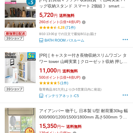
ッグ収納スタンド スマート 2個組 》 smart 公
式 ブラック ホワイト 4956 4957 バッグ 収納ス
5,720
円
送料無料
タンド スタンド 立てる 収納 整理用品 クローゼ
260
ポイント
(
1
倍+
4
倍UP)
ット 押入れ 鞄 型崩れ防止 仕切り 省スペース
4.28
(71件)
リビング おしゃれ シンプル YAMAZAKI
8/10 13:00までの注文で最短8/11お届け
BATH ROOM バスルーム
[PR]
[ キャスター付き長物収納スリムワゴン タ
ワー tower 山崎実業 ] クローゼット収納 押し入
れ収納 ラック ワゴン キャスター付き 収納 すき
11,000
円
送料無料
間収納 掃除道具 ラケット スケートボード スケ
500
ポイント
(
1
倍+
4
倍UP)
ボー バッド ラクロス ポスター ヨガマット
5
(1件)
1713 1714 Netc5
取寄商品:8/17(月)より(3-5営業日内に発送)
インテリアネット-C5
アイアンバー 物干し 日本製 U型 耐荷重30kg 幅
600/900/1200/1500/1800mm 高さ500mm ラン
ドリーバー ハンギングバー ハンガーバー アイ
15,350
円〜
送料無料
アン ハンガーパイプ インダストリアル 施主支