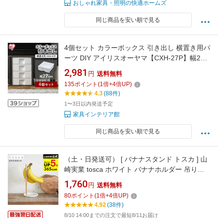
おしゃれ家具・照明の快適ホームズ
同じ商品を安い順で見る
4個セット カラーボックス 引き出し 横置き用パ
ーツ DIY アイリスオーヤマ【CXH-27P】幅27×
奥行27×高さ9cm【P2】 一人暮らし
2,981
円
送料無料
135
ポイント
(
1
倍+
4
倍UP)
4.3
(88件)
1〜3日以内発送予定
家具インテリア館
同じ商品を安い順で見る
（土・日発送可） [ バナナスタンド トスカ ] 山
崎実業 tosca ホワイト バナナホルダー 吊り下
げ バナナ置き ナチュラル おしゃれ 2411 タワ
1,760
円
送料無料
ーシリーズ JGS 最強配送 dej cpj 送料無料
80
ポイント
(
1
倍+
4
倍UP)
4.92
(38件)
8/10 14:00までの注文で最短8/11お届け