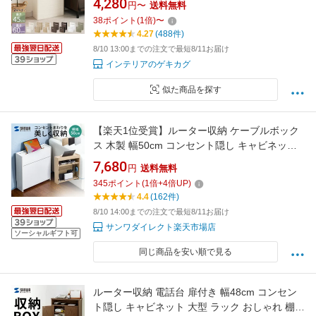
4,280
円〜
送料無料
ックス コードボックス 可動棚 棚 小サイズ/大サ
38
ポイント
(
1
倍)
〜
イズ 全7色 【組立品/完成品が選べる】
4.27
(488件)
8/10 13:00までの注文で最短8/11お届け
インテリアのゲキカグ
似た商品を探す
【楽天1位受賞】ルーター収納 ケーブルボック
ス 木製 幅50cm コンセント隠し キャビネット
大型 ケース ルーター収納ボックス 収納棚 収納
7,680
円
送料無料
家具 おしゃれ スリム モデム隠し サイドテーブ
345
ポイント
(
1
倍+
4
倍UP)
ル Wi-fi隠し コードケース ルーター収納ラック
4.4
(162件)
配線隠し 配線カバー
8/10 14:00までの注文で最短8/11お届け
サンワダイレクト楽天市場店
ソーシャルギフト可
同じ商品を安い順で見る
ルーター収納 電話台 扉付き 幅48cm コンセン
ト隠し キャビネット 大型 ラック おしゃれ 棚