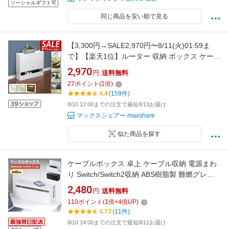
ソーシャルギフト可
同じ商品を安い順で見る
【3,300円→SALE2,970円〜8/11(火)01:59ま
で】【楽天1位】ルーター 収納 ボックス ケーブ
ルボックス スリム ルーター収納 40cm×13cm
2,970
円
送料無料
ルーターボックス 可動棚 ケーブル収納 キャビ
27
ポイント
(
1
倍)
ネット ラック 配線 コードボックス 電源 ケーブ
4.4
(159件)
ル コン ★[送料無料]
8/10 12:00までの注文で最短8/13お届け
マックスシェアー maxshare
似た商品を探す
ケーブルボックス 卓上 ケーブル収納 電源まわ
り Switch/Switch2収納 ABS樹脂製 難燃グレー
ドUL94-V0 完成品 ホコリよけ 幅40.1cm 目隠
2,480
円
送料無料
しボックス タップ収納ボックス ケーブル収納
110
ポイント
(
1
倍+
4
倍UP)
小物収納 配線 収納雑貨
4.73
(11件)
8/10 14:00までの注文で最短8/11お届け