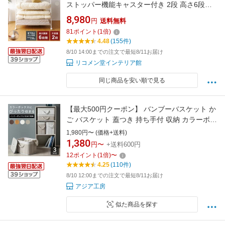
ストッパー機能キャスター付き 2段 高さ6段調
整 幅103cm×奥行65cm×高さ100cm 大容量 隙
8,980
円
送料無料
間11cm 整理棚 干し 整理棚(代引不可)【送料無
81
ポイント
(
1
倍)
料】【レビュー報告で除湿シート】
4.48
(155件)
8/10 14:00までの注文で最短8/11お届け
リコメン堂インテリア館
同じ商品を安い順で見る
【最大500円クーポン】 バンブーバスケット か
ご バスケット 蓋つき 持ち手付 収納 カラーボッ
クス インナーボックス カゴ 竹 10L/19L ショー
1,980円〜 (価格+送料)
ト スリム ハーフ 浅型 収納バスケット 小物入れ
1,380
円〜
+送料600円
ふた付き 収納ボックス おしゃれ 北欧 アジアン
12
ポイント
(
1
倍)
〜
リゾート 雑貨[66]
4.25
(110件)
8/10 12:00までの注文で最短8/11お届け
アジア工房
似た商品を探す