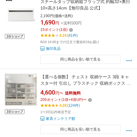
スチールタップ収納箱フラップ式 約幅32×奥行
10×高さ14cm【無印良品 公式】
2,190円(価格+送料)
1,690
円
+送料500円
15
ポイント
(
1
倍)
4.24
(41件)
8/10 14:00までの注文で最短8/19お届け
無印良品
同じ商品を安い順で見る
【選べる個数】 チェスト 収納ケース 3段 キャ
スター付 引出し プラスチック 収納ボックス ク
リア 幅39 奥行50 高さ63.7 透明 中身が見える
4,600
円〜
送料無料
積み重ね 最大6段 クローゼット 衣類 アイリス
205
ポイント
(
1
倍+
4
倍UP)
〜
オーヤマ NSCLZ-503 *
4.28
(124件)
1〜3日以内発送予定
家具インテリア館
同じ商品を安い順で見る