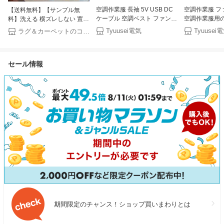
空調作業服 長袖 5V USB DC
空調作業服 フ
【送料無料】【サンプル無
ケーブル 空調ベスト ファン
空調作業服用
料】洗える 横ズレしない 置く
ケーブル 変換ケーブル 空調ウ
交換用DCケーブ
だけ ずれない 防音 ペット対
Tyuusei電気
Tyuusei
ラグ＆カーペットのコレクション
ェア 半袖 usb 5v ケーブル 空
to DCケーブ
応 タイルカーペット 東リ フ
調作業服 ベスト ワークマン
服対応 空調作
ァブリックフロア アタック
ファン付き作業服 半袖 ワーク
空調作業服ケー
270 AK270 キャンバスファイ
セール情報
マン ケーブル ファン付きウェ
空調充電器 空
ン カットパイル 40cm 日本製
ア ファン コード ファン付き
ル
ベスト ケーブル
期間限定のチャンス！ショップ買いまわりとは