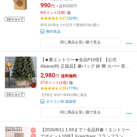
990
円
+送料500円
9
ポイント
(
1
倍)
4.47
(32件)
8/10 14:00までの注文で最短8/19お届け
無印良品
同じ商品を安い順で見る
【★要エントリー★全品P10倍】【公式
Alsace(R) 正規品】麻バッグ 鉢 脚 カバー 収納
ボックス スタンドカバー オシャレ クリスマス
2,980
円
送料無料
ツリー アルザス 北欧 クリスマス ツリー スカー
27
ポイント
(
1
倍)
ト シンプル 大きい クリスマス 足元隠し 足元カ
4.58
(77件)
バー 脚元 飾り オーナメント 柊
【予約】9/10〜9/30の間に発送
ダイコン卸 直販部
同じ商品を安い順で見る
【2026/8/11 1:59まで！全品対象！エントリー
でポイント10倍】Francfranc フランフラン エ