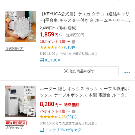
【KEYUCA公式店】ケユカ タテヨコ連結キャリ
ー[平台車 キャスター付き 台 ホームキャリー 連
結 台車 連結平台車 タテヨコ 縦横 80kg シンプ
2,409円〜 (価格+送料)
ル リビング キャリーカート 押入れ収納 キャス
1,859
円〜
+送料550円
ター 収納 クローゼット 家庭用 押し入れ 収納グ
16
ポイント
(
1
倍)
〜
ッズ キャリー コンパクト 女性 室内]
4.7
(610件)
8/10 13:00までの注文で最短8/20お届け
KEYUCA
似た商品を探す
ルーター 隠し ボックス ラック ケーブル収納ボ
ックス ケーブルボックス 木製 電話台 ルーター
収納 キャビネット 収納棚 扉付き 引き出し wi-fi
8,280
円〜
送料無料
モデム収納 約 幅40cm/幅60cm ホワイト/オー
75
ポイント
(
1
倍)
〜
ク/ウォールナット 【組立品/完成品が選べる】
4.28
(93件)
8/10 13:00までの注文で最短8/11お届け
インテリアのゲキカグ