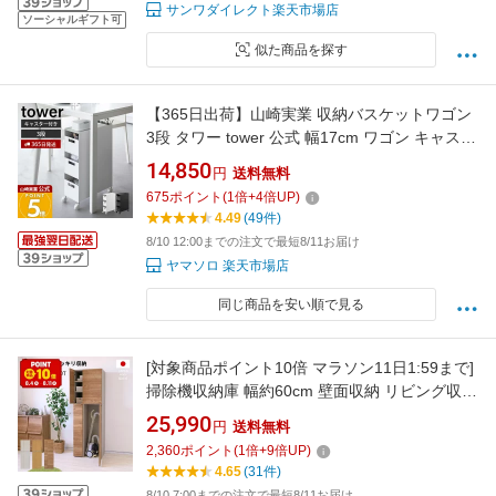
サンワダイレクト楽天市場店
ソーシャルギフト可
似た商品を探す
【365日出荷】山崎実業 収納バスケットワゴン
3段 タワー tower 公式 幅17cm ワゴン キャスタ
ー付き スリム 収納 ラック 隙間収納 キッチン
14,850
円
送料無料
デスク リビング ダイニング トイレ ホワイト ブ
675
ポイント
(
1
倍+
4
倍UP)
ラック 10015 10016
4.49
(49件)
8/10 12:00までの注文で最短8/11お届け
ヤマソロ 楽天市場店
同じ商品を安い順で見る
[対象商品ポイント10倍 マラソン11日1:59まで]
掃除機収納庫 幅約60cm 壁面収納 リビング収納
クローゼット 扉収納 小物収納 木製 掃除道具収
25,990
円
送料無料
納 収納 掃除機 ラック 掃除用具 掃除道具入れ
2,360
ポイント
(
1
倍+
9
倍UP)
掃除用品 白 ホワイト ナチュラル グレー ウッド
4.65
(31件)
DIY 移動棚 新生活 NC-1860T
8/10 7:00までの注文で最短8/11お届け