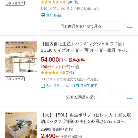
4.81
(48件)
8/10 14:00までの注文で最短8/19お届け
無印良品
同じ商品を安い順で見る
【国内自社生産】ハンギングシェルフ 2段 |
SULK サイズオーダー 可 オーダー家具 キッチ
ン 吊り棚 シンプル 天井固定棚 天吊り棚? ラダ
54,000
円〜
送料無料
ーフレーム棚 吊り下げ棚 リノベーション カフ
490
ポイント
(
1
倍)
〜
ェ インテリア アイアン 無垢材 店舗 什器 受注
4.5
(2件)
生産 送料無料
8/17 13:00までの注文で最短9/12お届け
SULK Steelwood FURNITURE
似た商品を探す
【大】【50L】再生ポリプロピレン入り 頑丈収
納ボックス 約幅60×奥行39×高さ37cm ローリ
ングストック 備蓄 防災【無印良品 公式】無印
2,990円(価格+送料)
収納ボックス 収納ケース プラスチック ケース
2,490
円
+送料500円