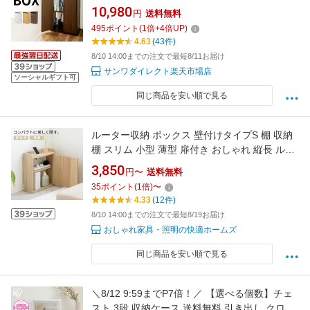
収納棚 木製 収納付き ルーター隠し Wi-fi隠し モ
10,980
円
送料無料
デム隠し コードケース 配線カバー
495
ポイント
(
1
倍+
4
倍UP)
4.63
(43件)
8/10 14:00までの注文で最短8/11お届け
サンワダイレクト楽天市場店
ソーシャルギフト可
同じ商品を安い順で見る
ルーター収納 ボックス 壁付けタイプS 棚 収納
棚 スリム 小型 薄型 扉付き おしゃれ 縦長 ルー
ター 隠し 北欧 木製 収納ボックス ラック ケー
3,850
円〜
送料無料
ブルボックス インテリア 奥行き16cm シンプル
35
ポイント
(
1
倍)
〜
ケーブル収納 wi-fi コード収納 配線隠し 収納家
4.33
(12件)
具 おしゃれ家具 サイドテーブル
8/10 14:00までの注文で最短8/19お届け
おしゃれ家具・照明の快適ホームズ
同じ商品を安い順で見る
＼8/12 9:59までP7倍！／ 【選べる個数】チェ
スト 3段 収納ケース 送料無料 引き出し クロー