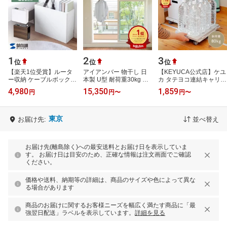
1
2
3
位
位
位
【楽天1位受賞】ルータ
アイアンバー 物干し 日
【KEYUCA公式店】ケユ
ー収納 ケーブルボックス
本製 U型 耐荷重30kg 幅
カ タテヨコ連結キャリー
コンセント付き 幅50cm
600/900/1200/1500/1800mm
[平台車 キャスター付き
4,980
15,350
1,859
円
円
〜
円
〜
コンセント隠し キャビネ
高さ500mm ランドリー
台 ホームキャリー 連結
ット 大…
バー ハン…
台車 連結…
東京
お届け先:
並べ替え
お届け先(離島除く)への最安送料とお届け日を表示していま
す。 お届け日は目安のため、正確な情報は注文画面でご確認
ください。
価格や送料、納期等の詳細は、商品のサイズや色によって異な
る場合があります
商品のお届けに関するお客様ニーズを幅広く満たす商品に「最
強翌日配送」ラベルを表示しています。
詳細を見る