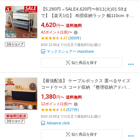
【5,280円→SALE4,620円〜8/11(火)01:59ま
で】【楽天1位】 布団収納ラック 幅110cm キャ
スター付き 選べる 1段/上下2段タイプ 布団ラッ
4,620
円〜
送料無料
ク 固定幅 高さ調整 ふとん収納 押入れ収納 クロ
42
ポイント
(
1
倍)
〜
ーゼット収納 大容量 すのこ 通気性 湿気対策 布
4.47
(300件)
団収 ★[送料無料]
8/10 12:00までの注文で最短8/13お届け
マックスシェアー maxshare
似た商品を探す
【最強配送】 ケーブルボックス 選べるサイズ
コードケース コード収納 『整理収納アドバイ
ザー監修』 コンセント隠し 配線ボックス
1,380
円〜
送料無料
【monoマガジン掲載】コード 隠し ケーブル 収
12
ポイント
(
1
倍)
〜
納 配線隠し 配線 ボックス ケーブル隠し コンセ
4.6
(527件)
ント収納 木目 単色 ケーブル 収納ボックス
8/10 15:00までの注文で最短8/11お届け
Advance click
似た商品を探す