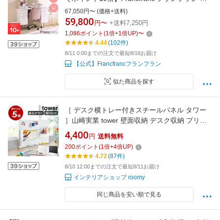
ルドラド ドレッサー デスク コンセント 収納 コ
67,050円〜 (価格+送料)
ンパクト 引き出し 白 兼用 鏡なし 化粧台 メイ
59,800
円〜
+送料7,250円
ク台 サイドチェスト スリム サイドボード 組み
1,086
ポイント
(
1
倍+
1
倍UP)
〜
立て 北欧 可愛い かわいい おしゃれ
4.44
(102件)
8/11 0:00までの注文で最短8/16お届け
【公式】Francfrancフランフラン
似た商品を探す
［ デスク横トレー付きスチールパネル タワー
］山崎実業 tower 壁面収納 デスク収納 プリン
ト収納 メモボード プリント パネル マグネット
4,400
円
送料無料
磁石 壁面 ボード 収納 学校 オフィス パーテー
200
ポイント
(
1
倍+
4
倍UP)
ション 机 北欧 おしゃれ yamazaki 公式 ブラッ
4.72
(87件)
ク ホワイト 10066 10067
8/10 12:00までの注文で最短8/11お届け
インテリアショップ roomy
同じ商品を安い順で見る