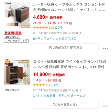
ルーター収納 ケーブルボックス コンセント付
き 幅40cm コンセント隠し キャビネット 大型
ケース ルーター収納ボックス 収納棚 収納家具
4,680
円
送料無料
おしゃれ スリム コンパクト モデム隠し サイド
210
ポイント
(
1
倍+
4
倍UP)
テーブル Wi-fi隠し コードケース 木製 ルーター
4.86
(29件)
収納ラック 配線隠し 配線カバー
8/10 14:00までの注文で最短8/11お届け
サンワダイレクト楽天市場店
ソーシャルギフト可
同じ商品を安い順で見る
ロボット掃除機収納 ワイドタイプ ルンバ 収納
ルンバ 棚 収納棚 収納ボックス おしゃれ 扉付き
北欧 ルーター 隠し プリンター台 ルーター収納
14,800
円
送料無料
ケーブル収納 木製 基地 大型ロボット掃除機 収
134
ポイント
(
1
倍)
納家具 お掃除ロボット 大容量 キャスター付き
4
(21件)
wi-fi 電話台 ゲーム 最新機種対応
8/10 14:00までの注文で最短8/11お届け
おしゃれ家具・照明の快適ホームズ
似た商品を探す