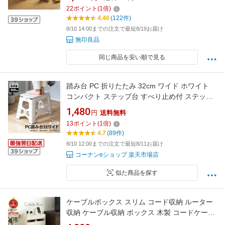
頑丈 ベランダ
22
ポイント
(
1
倍)
4.46
(122件)
8/10 14:00までの注文で最短8/19お届け
無印良品
同じ商品を安い順で見る
踏み台 PC 折りたたみ 32cm ワイド ホワイト
コンパクト ステップ台 すべり止め付 ステップ
スツール 大きめ 幅46cm 頑丈 耐荷重100kg 踏
1,480
円
送料無料
台 軽量 軽い 一段 大人 子供 キッチン 玄関 洗面
13
ポイント
(
1
倍)
所 手洗い 電球交換 コーナンLIFELEX
4.7
(89件)
8/10 12:00までの注文で最短8/11お届け
コーナンeショップ 楽天市場店
似た商品を探す
ケーブルボックス スリム コード収納 ルーター
収納 ケーブル収納 ボックス 木製 コードケース
タップボックス ルーター隠し 大型 ルーターボ