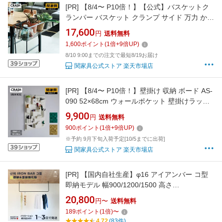
[PR]
【8/4〜 P10倍！】【公式】バスケットク
ランパー バスケット クランプ サイド 万力 かご
収納 アイアン おしゃれ インダストリアル 観葉
17,600
円
送料無料
植物 グリーン 鉢 ポット CRASH クラッシュゲ
1,600
ポイント
(
1
倍+
9
倍UP)
ート 関家具 宅配便
8/10 9:00までの注文で最短8/19お届け
関家具公式ストア 楽天市場店
[PR]
【8/4〜 P10倍！】壁掛け 収納 ボード AS-
090 52×68cm ウォールポケット 壁掛けラック
壁面収納 ポケット 収納プレート ラック シェル
9,900
円
送料無料
フ 棚 賃貸 押しピン 画鋲 木ネジ 有孔ボード風
900
ポイント
(
1
倍+
9
倍UP)
工具 文房具 鍵 デスク 卓上 省スペース おしゃ
※予約 9月下旬入荷予定[10/5までに出荷]
れ 北欧 関家具 宅配便
関家具公式ストア 楽天市場店
[PR]
【国内自社生産】φ16 アイアンバー コ型
即納モデル 幅900/1200/1500 高さ
400/450/500/550/600 | SULK 物干し 室内干し
20,800
円〜
送料無料
ランドリーバー ハンギングバー ハンガーバー
189
ポイント
(
1
倍)
〜
ランドリールーム 洗面 天井 吊るす 新築 リフォ
4.72
(83件)