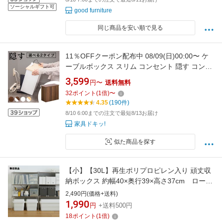
ソーシャルギフト可
good furniture
同じ商品を安い順で見る
11％OFFクーポン配布中 08/09(日)00:00〜 ケ
ーブルボックス スリム コンセント 隠す コンセ
ントカバー コンセントボックス コンセントガ
3,599
円〜
送料無料
ード いたずら防止 配線 ケーブル隠し コンセン
32
ポイント
(
1
倍)
〜
ト隠し コンセント収納 ペット かじる コード 噛
4.35
(190件)
む 隙間 感電防止
8/10 6:00までの注文で最短8/13お届け
家具ドキッ!
似た商品を探す
【小】【30L】再生ポリプロピレン入り 頑丈収
納ボックス 約幅40×奥行39×高さ37cm ローリ
ングストック 備蓄 防災【無印良品 公式】
2,490円(価格+送料)
1,990
円
+送料500円
18
ポイント
(
1
倍)