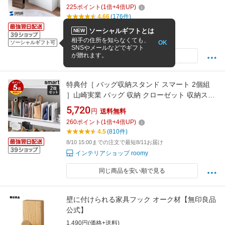
収納棚 収納家具 おしゃれ スリム モデム隠し サ
225
ポイント
(
1
倍+
4
倍UP)
イドテーブル Wi-fi隠し コードケース 木製 ルー
4.66
(176件)
ター収納ラック 配線隠し 配線カバー
8/10 14:00までの注文で最短8/11お届け
ソーシャルギフトとは
NEW
サンワダイレクト楽天市場店
相手の住所を知らなくても、
OK
ソーシャルギフト可
SNSやメールなどでギフト
が贈れます。
同じ商品を安い順で見る
特典付［ バッグ収納スタンド スマート 2個組
］山崎実業 バッグ 収納 クローゼット 収納スタ
ンド カバン 鞄 型崩れ防止 整理 クローゼット収
5,720
円
送料無料
納 押し入れ収納 仕切り 押入れ 立てて収納 シン
260
ポイント
(
1
倍+
4
倍UP)
プル おしゃれ yamazaki smart ブラック ホワイ
4.5
(810件)
ト 4956 4957 公式
8/10 15:00までの注文で最短8/11お届け
インテリアショップ roomy
同じ商品を安い順で見る
壁に付けられる家具フック オーク材【無印良品
公式】
1,490円(価格+送料)