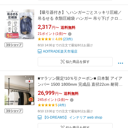
【吸引器付き】＼ハンガーごとスッキリ圧縮／
吊るせる 衣類圧縮袋 ハンガー 吊り下げ クロー
ゼット収納｜コート・スーツ対応 専用吸引機
2,317
円〜
送料無料
AOITRADE
21
ポイント
(
1
倍)
〜
4.09
(23件)
8/10 14:00までの注文で最短8/11お届け
AOITRADE楽天市場店
似た商品を探す
■マラソン限定!10％引クーポン■ 日本製 アイア
ンバー 1500 1800mm 完成品 直径22cm 耐荷重
30kg 物干し アイアン バー アイアン ハンガー
26,999
円〜
送料無料
バー ハンギングバー 物干しバー ランドリーバ
245
ポイント
(
1
倍)
〜
ー 天井 室内 吊り下げ 黒 白 おしゃれ 150 180
5
(4件)
【1800のみ超大型/後払・時間指定NG】
8/10 13:00までの注文で最短8/12お届け
【G-DREAMS】 インテリア web shop
似た商品を探す