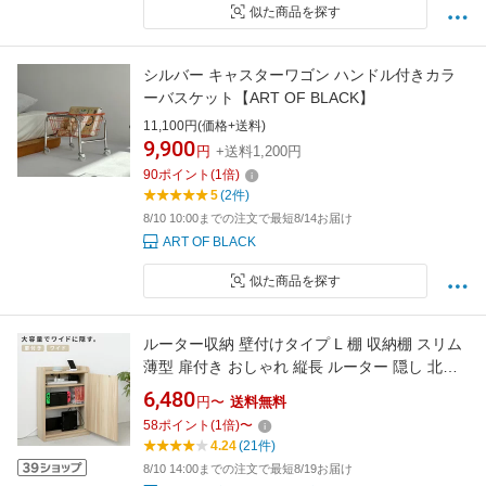
似た商品を探す
シルバー キャスターワゴン ハンドル付きカラ
ーバスケット【ART OF BLACK】
11,100円(価格+送料)
9,900
円
+送料1,200円
90
ポイント
(
1
倍)
5
(2件)
8/10 10:00までの注文で最短8/14お届け
ART OF BLACK
似た商品を探す
ルーター収納 壁付けタイプ L 棚 収納棚 スリム
薄型 扉付き おしゃれ 縦長 ルーター 隠し 北欧
木製 収納ボックス ラック ケーブルボックス イ
6,480
円〜
送料無料
ンテリア 電話台 シンプル 高さ63cm 大容量 ワ
58
ポイント
(
1
倍)
〜
イド ケーブル収納 wi-fi コード収納 配線隠し 充
4.24
(21件)
電 ゲーム 収納家具 おしゃれ家具
8/10 14:00までの注文で最短8/19お届け