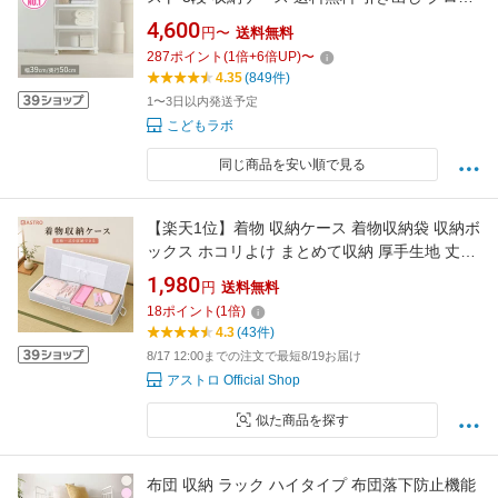
ゼットチェスト プラスチック ワイド クローゼ
4,600
円〜
送料無料
ット収納 押入れ収納 衣類収納 積み重ね 衣替え
287
ポイント
(
1
倍+
6
倍UP)
〜
衣装ケース キャスター付き ひとり暮らし アイ
4.35
(849件)
リスオーヤマ NSCLZ503
1〜3日以内発送予定
こどもラボ
同じ商品を安い順で見る
【楽天1位】着物 収納ケース 着物収納袋 収納ボ
ックス ホコリよけ まとめて収納 厚手生地 丈夫
たとう紙 浴衣 保管 小物収納ポケット 防虫剤入
1,980
円
送料無料
れ ネームホルダー 持ち手付き 折りたたみ 和服
18
ポイント
(
1
倍)
和装 振袖 成人式 アストロ 179-05
4.3
(43件)
8/17 12:00までの注文で最短8/19お届け
アストロ Official Shop
似た商品を探す
布団 収納 ラック ハイタイプ 布団落下防止機能