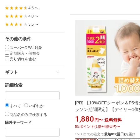
4.5 〜
4.0 〜
3.5 〜
その他の条件
スーパーDEAL対象
定期購入・頒布会
売り切れを含む
ギフト
詳細検索
[PR]
【10%OFFクーポン＆P5倍
すべて
いずれか
ラソン期間限定】【デイリー1位
商品名のみで検索する
得!】【全国送料無料!】ピジョン
1,880
円〜
送料無料
ゃんの柔軟剤 ベビーソフター ひ
除外キーワード
85
ポイント
(
1
倍+
4
倍UP)
〜
りフラワーの香り 詰替用 2回分 
15:00までの注文で
最短8/9(翌日)
お届け
え用 1000ml