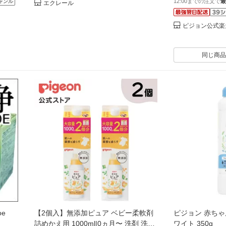
12:00までの注文で
最
ャンル
エクレール
こども キッズ 
ピジョン公式楽
同じ商品
joe
【2個入】無添加ピュア ベビー柔軟剤
ピジョン 赤ちゃ
詰めかえ用 1000ml|0ヵ月〜 洗剤 洗濯
ワイト 350g