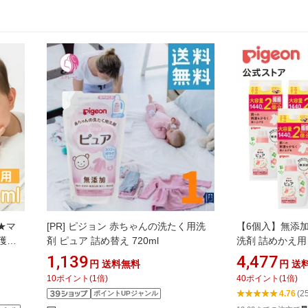
★マ
[PR]
ピジョン 赤ちゃんの洗たく用洗
【6個入】無添
獲
剤 ピュア 詰め替え 720ml
洗剤 詰めかえ用 1
 赤ち
洗濯洗剤 衣類洗
1,139
4,477
円
送料無料
円
送
だま
類用 洗濯 洗濯
10
ポイント
(
1
倍)
40
ポイント
(
1
倍)
つめか
赤ちゃん 赤ちゃ
4.76
(2
ポイントUPジャンル
ビー用 ベビー用