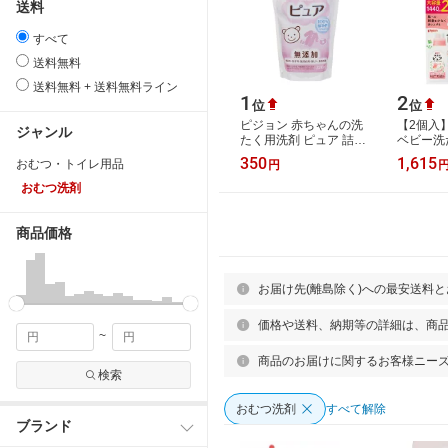
送料
すべて
送料無料
送料無料 + 送料無料ライン
1
2
位
位
ピジョン 赤ちゃんの洗
【2個入
ジャンル
たく用洗剤 ピュア 詰め
ベビー洗
替え 720ml
かえ用 14
350
1,615
おむつ・トイレ用品
円
洗剤 洗
衣類用洗
おむつ洗剤
商品価格
お届け先(離島除く)への最安送料
価格や送料、納期等の詳細は、商
~
商品のお届けに関するお客様ニー
検索
おむつ洗剤
すべて解除
ブランド