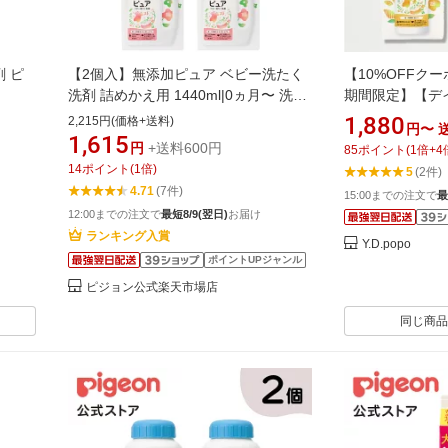
 ピ
【2個入】無添加ピュア ベビー洗たく
【10%OFFク
洗剤 詰めかえ用 1440ml|0ヵ月〜 洗剤
期間限定】【デ
洗濯洗剤 衣類洗剤 衣類用洗剤 衣類 衣
国送料無料!】ピ
1,880
2,215円(価格+送料)
円〜
類用 洗濯 洗濯用 洗濯用品 洗濯用洗剤
軟剤 ベビーソフ
1,615
円
+送料600円
85
ポイント
(
1
倍+
4
赤ちゃん 赤ちゃん用 赤ちゃん用品 ベ
ーの香り 詰替用
14
ポイント
(
1
倍)
5
(2件)
ビー用 ベビー用品 ベビーグッズ 子供
1000ml
4.71
(7件)
15:00までの注文で
最
こども キッズ 子供用 赤ちゃんグッズ
12:00までの注文で
最短8/9(翌日)
お届け
ランキング入賞
Y.D.popo
ポイントUPジャンル
ピジョン公式楽天市場店
同じ商品