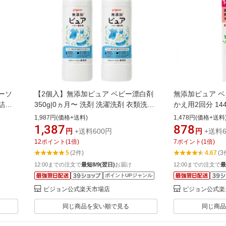
ーソ
【2個入】無添加ピュア ベビー漂白剤
無添加ピュア ベ
詰め
350g|0ヵ月〜 洗剤 洗濯洗剤 衣類洗剤
かえ用2回分 144
衣類用洗剤 衣類 衣類用 洗濯 洗濯用 洗
濯洗剤 衣類洗剤
1,987円(価格+送料)
1,478円(価格+送料
濯用品 洗濯用洗剤 赤ちゃん 赤ちゃん
用 洗濯 洗濯用
1,387
878
円
+送料600円
円
+送料6
用 赤ちゃん用品 ベビー用 ベビー用品
ちゃん 赤ちゃん
12
ポイント
(
1
倍)
7
ポイント
(
1
倍)
ベビーグッズ 子供 こども キッズ 子供
ー用 ベビー用品
5
(2件)
4.67
(3
用 赤ちゃんグッズ
ども キッズ 子
12:00までの注文で
最短8/9(翌日)
お届け
12:00までの注文で
最
ポイントUPジャンル
ピジョン公式楽天市場店
ピジョン公式楽
同じ商品を安い順で見る
同じ商品