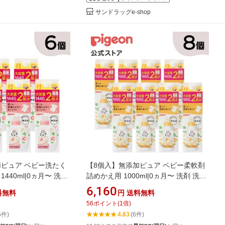
サンドラッグe-shop
加ピュア ベビー洗たく
【8個入】無添加ピュア ベビー柔軟剤
440ml|0ヵ月〜 洗剤
詰めかえ用 1000ml|0ヵ月〜 洗剤 洗濯
剤 衣類用洗剤 衣類 衣
洗剤 衣類洗剤 衣類用洗剤 衣類 衣類用
6,160
料無料
円
送料無料
用 洗濯用品 洗濯用洗剤
洗濯 洗濯用 洗濯用品 洗濯用洗剤 赤ち
56
ポイント
(
1
倍)
ん用 赤ちゃん用品 ベ
ゃん 赤ちゃん用 赤ちゃん用品 ベビー
5件)
4.83
(6件)
品 ベビーグッズ 子供
用 ベビー用品 ベビーグッズ 子供 こど