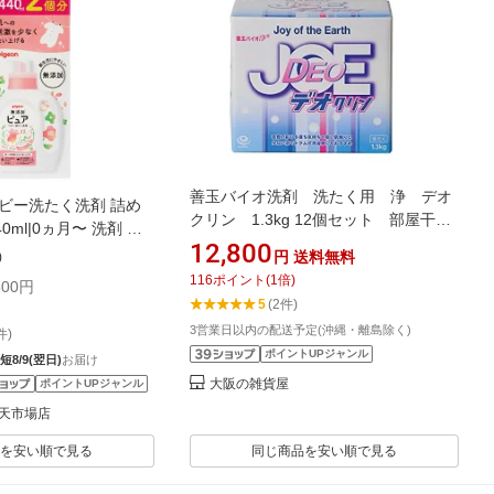
善玉バイオ洗剤 洗たく用 浄 デオ
ビー洗たく洗剤 詰め
クリン 1.3kg 12個セット 部屋干し
0ml|0ヵ月〜 洗剤 洗
用洗剤 抗菌 除菌 消臭 JOE
12,800
 衣類用洗剤 衣類 衣類
円
送料無料
)
 洗濯用品 洗濯用洗剤 赤
116
ポイント
(
1
倍)
00円
用 赤ちゃん用品 ベビ
5
(2件)
 ベビーグッズ 子供 こ
3営業日以内の配送予定(沖縄・離島除く)
件)
供用 赤ちゃんグッズ
ポイントUPジャンル
短8/9(翌日)
お届け
大阪の雑貨屋
ポイントUPジャンル
天市場店
を安い順で見る
同じ商品を安い順で見る