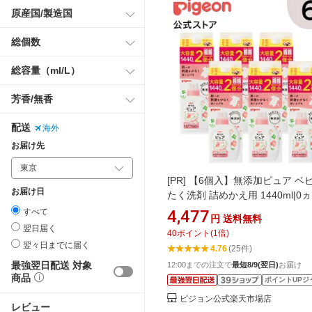
原産国/製造国
総個数
総容量（ml/L）
芳香/無香
配送
海外
お届け先
[PR]
【6個入】無添加ピュア ベ
お届け日
たく洗剤 詰めかえ用 1440ml|0
洗剤 洗濯洗剤 衣類洗剤 衣類用洗
すべて
4,477
円
送料無料
類 衣類用 洗濯 洗濯用 洗濯用品
翌日届く
40
ポイント
(
1
倍)
洗剤 赤ちゃん 赤ちゃん用 赤ち
翌々日までに届く
4.76
(25件)
品 ベビー用 ベビー用品 ベビー
最強翌日配送 対象
12:00までの注文で
最短8/9(翌日)
お届け
子供 こども キッズ 子供用 赤ち
商品
ポイントUPジ
ッズ
ピジョン公式楽天市場店
レビュー