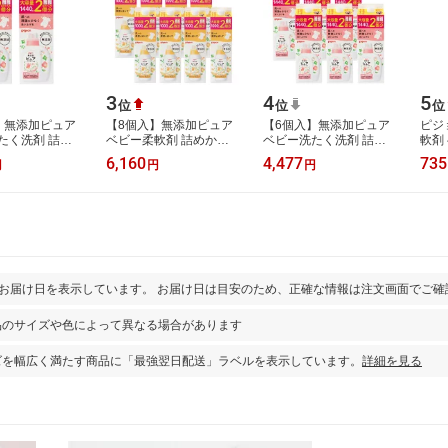
3
4
5
位
位
位
】無添加ピュア
【8個入】無添加ピュア
【6個入】無添加ピュア
ピジ
たく洗剤 詰め
ベビー柔軟剤 詰めかえ
ベビー洗たく洗剤 詰め
軟剤
40ml|0ヵ月〜
用 1000ml|0ヵ月〜 洗剤
かえ用 1440ml|0ヵ月〜
だま
6,160
4,477
735
円
円
円
濯洗剤 衣類洗剤
洗濯洗剤 衣類洗剤 衣類
洗剤 洗濯洗剤 衣類洗剤
詰め替
剤…
用洗剤 衣…
衣類用洗剤…
とお届け日を表示しています。 お届け日は目安のため、正確な情報は注文画面でご確
品のサイズや色によって異なる場合があります
ズを幅広く満たす商品に「最強翌日配送」ラベルを表示しています。
詳細を見る