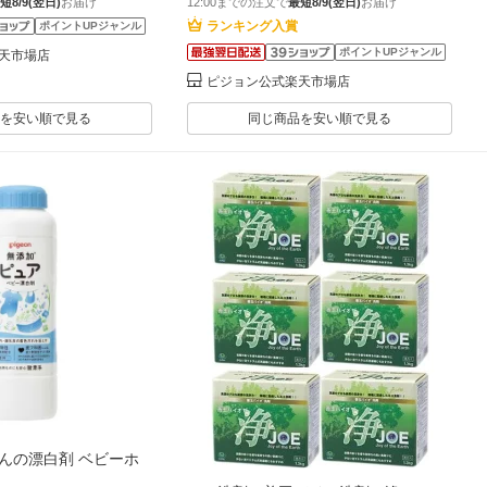
短8/9(翌日)
お届け
12:00までの注文で
最短8/9(翌日)
お届け
子供用 赤ちゃんグッズ
も キッズ 子供用 赤ちゃんグッズ
ランキング入賞
ポイントUPジャンル
ポイントUPジャンル
天市場店
ピジョン公式楽天市場店
を安い順で見る
同じ商品を安い順で見る
んの漂白剤 ベビーホ