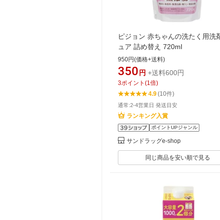
ピジョン 赤ちゃんの洗たく用洗剤
ュア 詰め替え 720ml
950円(価格+送料)
350
円
+送料600円
3
ポイント
(
1
倍)
4.9
(10件)
通常:2-4営業日 発送目安
ランキング入賞
ポイントUPジャンル
サンドラッグe-shop
同じ商品を安い順で見る