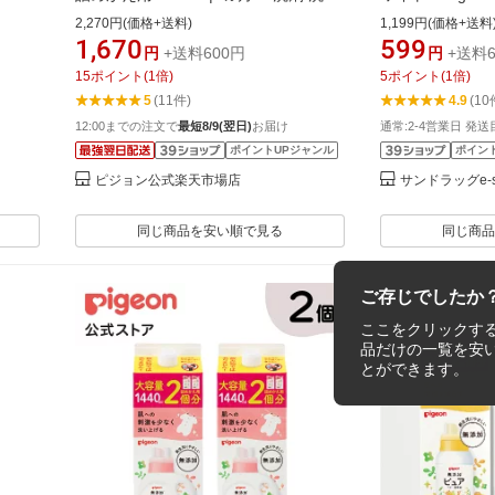
洗剤 衣類洗剤 衣類用洗剤 衣類 衣類用
2,270円(価格+送料)
1,199円(価格+送料
洗濯 洗濯用 洗濯用品 洗濯用洗剤 赤ち
1,670
599
円
+送料600円
円
+送料6
ゃん 赤ちゃん用 赤ちゃん用品 ベビー
15
ポイント
(
1
倍)
5
ポイント
(
1
倍)
用 ベビー用品 ベビーグッズ 子供 こど
5
(11件)
4.9
(10
も キッズ 子供用 赤ちゃんグッズ
12:00までの注文で
最短8/9(翌日)
お届け
通常:2-4営業日 発送
ポイントUPジャンル
ポイン
ピジョン公式楽天市場店
サンドラッグe-s
同じ商品を安い順で見る
同じ商品
ご存じでしたか
ここをクリックす
品だけの一覧を安
とができます。