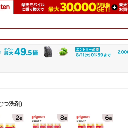
むつ洗剤)