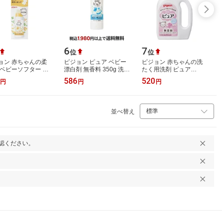
6
7
位
位
ョン 赤ちゃんの柔
ピジョン ピュア ベビー
ピジョン 赤ちゃんの洗
 ベビーソフター ひ
漂白剤 無香料 350g 洗剤
たく用洗剤 ピュア
りフラワーの香り
(ベビー用)
800ml
586
520
円
円
円
え用 1000ml
並べ替え
認ください。