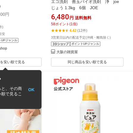
エコ洗剤 善玉バイオ洗剤 浄 joe
)
じょう 1.3kg 6個 JOE
00円
6,480
円
送料無料
58
ポイント
(
1
倍)
件)
4.42
(12件)
目安
3営業日以内の配送予定(沖縄・離島除く)
トUPジャンル
ポイントUPジャンル
hop
大阪の雑貨屋
を安い順で見る
同じ商品を安い順で見る
？
ると、その商
OK
い順で見るこ