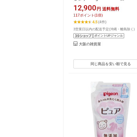
12,900
円
送料無料
117
ポイント
(
1
倍)
4.5
(4件)
3営業日以内の配送予定(沖縄・離島除く)
ポイントUPジャンル
大阪の雑貨屋
同じ商品を安い順で見る