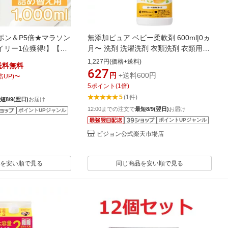
ーポン＆P5倍★マラソン
無添加ピュア ベビー柔軟剤 600ml|0ヵ
イリー1位獲得!】【全
月〜 洗剤 洗濯洗剤 衣類洗剤 衣類用洗
ジョン 赤ちゃんの柔
剤 衣類 衣類用 洗濯 洗濯用 洗濯用品
1,227円(価格+送料)
送料無料
ター ひだまりフラワ
洗濯用洗剤 赤ちゃん 赤ちゃん用 赤ち
627
円
+送料600円
倍UP)
〜
 2回分 つめかえ用
ゃん用品 ベビー用 ベビー用品 ベビー
5
ポイント
(
1
倍)
グッズ 子供 こども キッズ 子供用 赤ち
5
(1件)
短8/9(翌日)
お届け
ゃんグッズ
12:00までの注文で
最短8/9(翌日)
お届け
ポイントUPジャンル
ポイントUPジャンル
ピジョン公式楽天市場店
を安い順で見る
同じ商品を安い順で見る