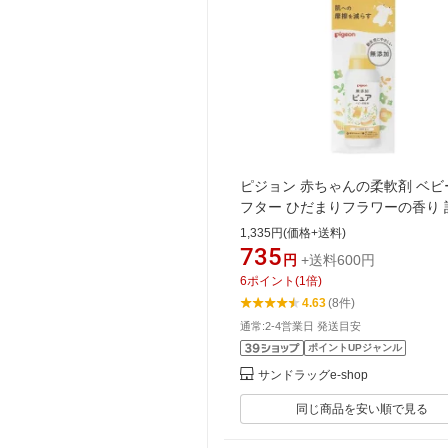
ピジョン 赤ちゃんの柔軟剤 ベビ
フター ひだまりフラワーの香り 
替え用 1000ml
1,335円(価格+送料)
735
円
+送料600円
6
ポイント
(
1
倍)
4.63
(8件)
通常:2-4営業日 発送目安
ポイントUPジャンル
サンドラッグe-shop
同じ商品を安い順で見る