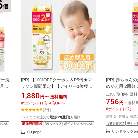
ビー洗
[PR]
【10%OFFクーポン＆P5倍★マ
[PR]
赤ちゃんの
ヵ月〜
ラソン期間限定】【デイリー1位獲
めかえ用 2回分 1
剤 衣
得!】【全国送料無料!】ピジョン 赤ち
1,880
1,356円(価格+送料
円〜
送料無料
 洗濯用
ゃんの柔軟剤 ベビーソフター ひだま
756
円
+送料6
85
ポイント
(
1
倍+
4
倍UP)
〜
ゃん用
りフラワーの香り 詰替用 2回分 つめか
6
ポイント
(
1
倍)
5
(2件)
グッズ
え用 1000ml
通常:2-4営業日 発送
15:00までの注文で
最短8/9(翌日)
お届け
ゃんグ
ポイン
ャンル
ポイントUPジャンル
サンドラッグe-s
Y.D.popo