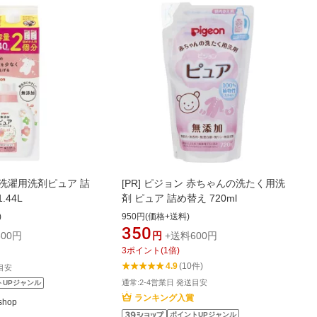
洗濯用洗剤ピュア 詰
[PR]
ピジョン 赤ちゃんの洗たく用洗
.44L
剤 ピュア 詰め替え 720ml
)
950円(価格+送料)
350
00円
円
+送料600円
3
ポイント
(
1
倍)
4.9
(10件)
目安
通常:2-4営業日 発送目安
トUPジャンル
ランキング入賞
hop
ポイントUPジャンル