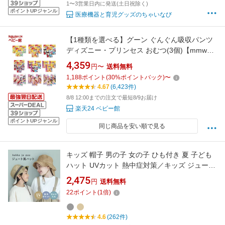
1〜3営業日内に発送(土日祝除く)
ポイントUPジャンル
医療機器と育児グッズのちゃいなび
【1種類を選べる】グーン ぐんぐん吸収パンツ
ディズニー・プリンセス おむつ(3個)【mmw】
【グーン(GOO.N)】[オムツ 紙おむつ 紙オムツ]
4,359
円〜
送料無料
1,188
ポイント
(
30
%ポイントバック)
〜
4.67
(6,423件)
8/8 12:00までの注文で最短8/9お届け
楽天24 ベビー館
ポイントUPジャンル
同じ商品を安い順で見る
キッズ 帽子 男の子 女の子 ひも付き 夏 子ども
ハット UVカット 熱中症対策／キッズ ジュート
風帽子 保冷剤ポケット＆日よけタレ付き／
2,475
円
送料無料
kukka ja puu クッカヤプー【ネコポス送料無
22
ポイント
(
1
倍)
料】
4.6
(262件)