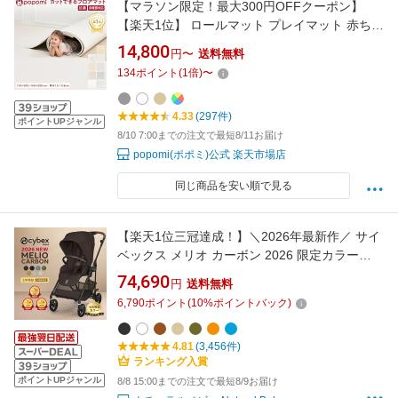
【マラソン限定！最大300円OFFクーポン】
【楽天1位】 ロールマット プレイマット 赤ちゃ
ん ベビー フロアマット ジョイントマット 床暖
14,800
円〜
送料無料
抗菌 PVC 子供部屋 シームレス クッションマッ
134
ポイント
(
1
倍)
〜
ト 110 300 140 500 厚手 防水 マット 大判
popomi フォルダーマット
4.33
(297件)
ポイントUPジャンル
8/10 7:00までの注文で最短8/11お届け
popomi(ポポミ)公式 楽天市場店
同じ商品を安い順で見る
【楽天1位三冠達成！】＼2026年最新作／ サイ
ベックス メリオ カーボン 2026 限定カラー
cybex MELIO メリオカーボン 最新 赤ちゃん ベ
74,690
円
送料無料
ビー 子供 1ヶ月 15kg a型 ベビーカー A形 両対
6,790
ポイント
(
10
%ポイントバック)
面 軽量 コンパクト 折り畳み 折りたたみ 正規品
2年保証 送料無料
4.81
(3,456件)
ランキング入賞
ポイントUPジャンル
8/8 15:00までの注文で最短8/9お届け