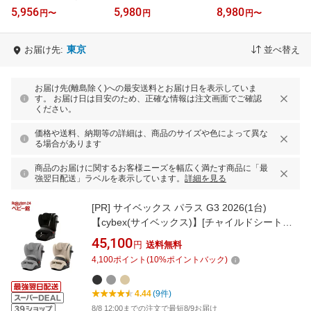
長〜く使える オムツ M L
梱販販売用(3袋入×1箱)
ケア パンツ(1セット)
5,956
5,980
8,980
円
〜
円
円
〜
BIG(3個)【マミーポコパ
【メリーズ】[おむつ オ
【パンパース】[さらさら
ンツ】
ムツ 紙お…
ケア]
東京
お届け先:
並べ替え
お届け先(離島除く)への最安送料とお届け日を表示していま
す。 お届け日は目安のため、正確な情報は注文画面でご確認
ください。
価格や送料、納期等の詳細は、商品のサイズや色によって異な
る場合があります
商品のお届けに関するお客様ニーズを幅広く満たす商品に「最
強翌日配送」ラベルを表示しています。
詳細を見る
[PR]
サイベックス パラス G3 2026(1台)
【cybex(サイベックス)】[チャイルドシート
cybex PALLAS G3 1歳頃〜12歳頃まで]
45,100
円
送料無料
4,100
ポイント
(
10
%ポイントバック)
4.44
(9件)
8/8 12:00までの注文で最短8/9お届け