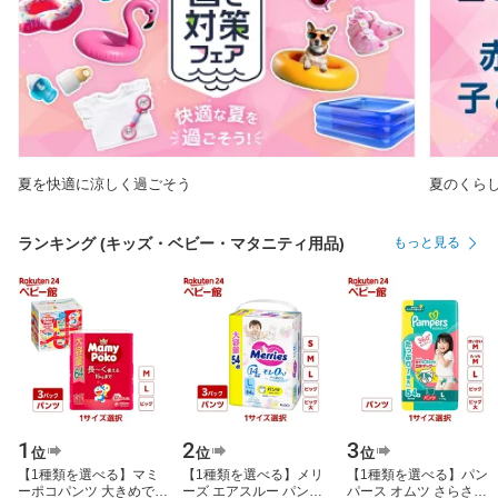
夏を快適に涼しく過ごそう
夏のくら
ランキング (キッズ・ベビー・マタニティ用品)
もっと見る
1
2
3
位
位
位
【1種類を選べる】マミ
【1種類を選べる】メリ
【1種類を選べる】パン
ーポコパンツ 大きめで
ーズ エアスルー パンツ
パース オムツ さらさら