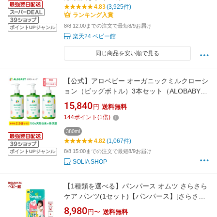
4.83
(3,925件)
ランキング入賞
8/8 12:00までの注文で最短8/9お届け
ポイントUPジャンル
楽天24 ベビー館
同じ商品を安い順で見る
【公式】アロベビー オーガニックミルクローシ
ョン（ビッグボトル）3本セット（ALOBABY)
【送料無料】【ベビーローション／ベビーオイ
15,840
円
送料無料
ル／ボディミルク／スキンケア／赤ちゃん／新
144
ポイント
(
1
倍)
生児／ベビー／保湿剤／無添加／国産／クリー
ム／乾燥 肌】【142b】コスモスオーガニック
380ml
4.82
(1,067件)
認証
8/8 15:00までの注文で最短8/9お届け
ポイントUPジャンル
SOLIA SHOP
【1種類を選べる】パンパース オムツ さらさら
ケア パンツ(1セット)【パンパース】[さらさら
ケア]
8,980
円〜
送料無料