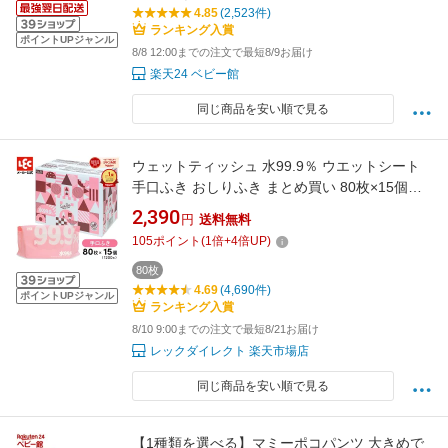
4.85
(2,523件)
ランキング入賞
ポイントUPジャンル
8/8 12:00までの注文で最短8/9お届け
楽天24 ベビー館
同じ商品を安い順で見る
ウェットティッシュ 水99.9％ ウエットシート
手口ふき おしりふき まとめ買い 80枚×15個
【1,200枚】【肌にやさしい】 レック ダイレク
2,390
円
送料無料
ト
105
ポイント
(
1
倍+
4
倍UP)
80枚
4.69
(4,690件)
ポイントUPジャンル
ランキング入賞
8/10 9:00までの注文で最短8/21お届け
レックダイレクト 楽天市場店
同じ商品を安い順で見る
【1種類を選べる】マミーポコパンツ 大きめで