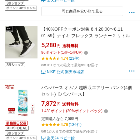
楽天24 ベビー館
ポイントUPジャンル
同じ商品を安い順で見る
【40%OFFクーポン対象 8.4 20:00〜8.11
01:59】ナイキ フレックス ランナー 2 リトルキ
ッズシューズ NIKE シューズ キッズ スニーカー
5,280
円
送料無料
リトルキッズ ランニング SU23 黒 靴 dj6040-
96
ポイント
(
1
倍+
1
倍UP)
002 アウトドア
4.74
(23件)
8/8 0:00までの注文で最短8/10お届け
NIKE 公式 楽天市場店
パンパース オムツ 超吸収エアリー パンツ(4個
セット)【パンパース】
7,872
円
送料無料
1,431
ポイント
(
20
%ポイントバック)
定期購入なら 7,085円
4.76
(136件)
8/8 12:00までの注文で最短8/9お届け
楽天24 ベビー館
ポイントUPジャンル