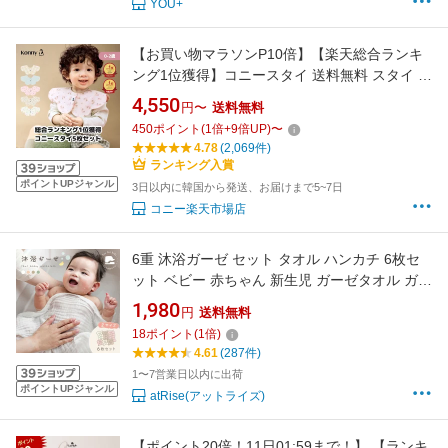
YOU+
【お買い物マラソンP10倍】【楽天総合ランキ
ング1位獲得】コニースタイ 送料無料 スタイ 可
愛い 360 ローリング コニー Konny ベビーコー
4,550
円〜
送料無料
デ よだれかけ セット ベビースタイ 抱っこ紐 よ
450
ポイント
(
1
倍+
9
倍UP)
〜
だれカバー
4.78
(2,069件)
ランキング入賞
ポイントUPジャンル
3日以内に韓国から発送、お届けまで5~7日
コニー楽天市場店
6重 沐浴ガーゼ セット タオル ハンカチ 6枚セ
ット ベビー 赤ちゃん 新生児 ガーゼタオル ガー
ゼハンカチ 沐浴布 湯上り 綿100％ 吸水速乾 ガ
1,980
円
送料無料
ーゼ 保育園 幼稚園 くすみカラー 大 小 敏感肌
18
ポイント
(
1
倍)
ふんわり
4.61
(287件)
1〜7営業日以内に出荷
ポイントUPジャンル
atRise(アットライズ)
【ポイント20倍！11日01:59まで！】 【ランキ