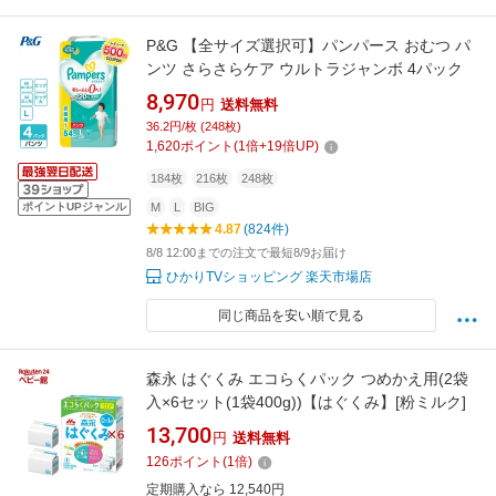
P&G 【全サイズ選択可】パンパース おむつ パ
ンツ さらさらケア ウルトラジャンボ 4パック
8,970
円
送料無料
36.2円/枚 (248枚)
1,620
ポイント
(
1
倍+
19
倍UP)
184枚
216枚
248枚
ポイントUPジャンル
M
L
BIG
4.87
(824件)
8/8 12:00までの注文で最短8/9お届け
ひかりTVショッピング 楽天市場店
同じ商品を安い順で見る
森永 はぐくみ エコらくパック つめかえ用(2袋
入×6セット(1袋400g))【はぐくみ】[粉ミルク]
13,700
円
送料無料
126
ポイント
(
1
倍)
定期購入なら 12,540円