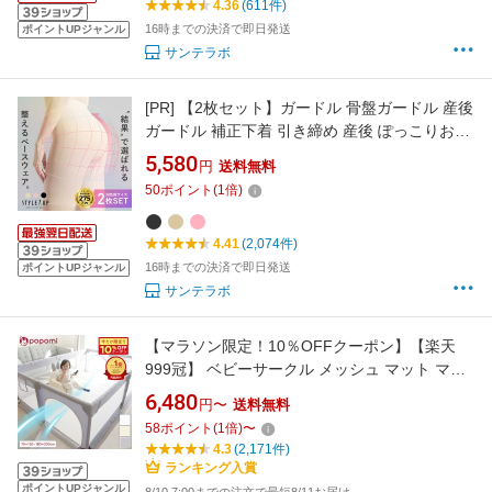
4.36
(611件)
16時までの決済で即日発送
ポイントUPジャンル
サンテラボ
[PR]
【2枚セット】ガードル 骨盤ガードル 産後
ガードル 補正下着 引き締め 産後 ぽっこりお腹
ヒップアップ 大きいサイズ 骨盤 骨盤ショーツ
5,580
円
送料無料
メッシュ ソフト 美尻 レディース 夏用 日本製
50
ポイント
(
1
倍)
スタイルアップ レギュラーガードル
4.41
(2,074件)
16時までの決済で即日発送
ポイントUPジャンル
サンテラボ
【マラソン限定！10％OFFクーポン】【楽天
999冠】 ベビーサークル メッシュ マット マッ
ト付き 赤ちゃん サークル プレイヤード ベビー
6,480
円〜
送料無料
ゲート 70 120 140 160 180 200 マットセット
58
ポイント
(
1
倍)
〜
ベッド おもちゃ ミニ プレイマット ベビー 長方
4.3
(2,171件)
形 正方形 折りたたみ
ランキング入賞
ポイントUPジャンル
8/10 7:00までの注文で最短8/11お届け