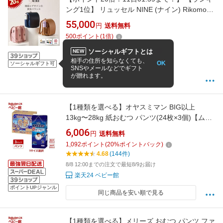
ング1位】 リュッセル NINE (ナイン) Rikomon
ランドセル リコモン リュック 男の子 女の子 ラ
55,000
円
送料無料
ンリュック おしゃれ 軽い 軽量 大容量 撥水 国
500
ポイント
(
1
倍)
産 日本製 ナイロン A4 フラットファイル タブ
レット
ソーシャルギフトとは
NEW
4.65
(320件)
相手の住所を知らなくても、
OK
ソーシャルギフト可
SNSやメールなどでギフト
(2027年2月〜3月頃お届け)
が贈れます。
豊岡鞄 日本製ランドセル Rikomon
【1種類を選べる】オヤスミマン BIG以上
13kg〜28kg 紙おむつ パンツ(24枚×3個)【ムー
ニー オネショパンツ】
6,006
円
送料無料
1,092
ポイント
(
20
%ポイントバック)
4.68
(144件)
8/8 12:00までの注文で最短8/9お届け
楽天24 ベビー館
ポイントUPジャンル
同じ商品を安い順で見る
【1種類を選べる】メリーズ おむつ パンツ ファ