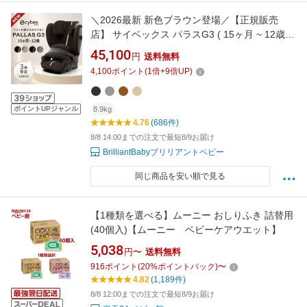
＼2026最新 新色ブラウン登場／【正規販売
店】 サイベックス パラスG3 ( 15ヶ月 ~ 12歳
チャイルドシート 兼 ジュニアシート 抜け出し
45,100
円
送料無料
防止 ISOFIX リクライニング メッシュ cybex
4,100
ポイント
(
1
倍+
9
倍UP)
pallas パラス G3 R129 )【正規販売店 3年保
証】【送料無料】【2026sm08】【即納】
ポイントUPジャンル
8.9kg
4.76
(686件)
8/8 14:00までの注文で最短8/9お届け
BrilliantBabyブリリアントベビー
同じ商品を安い順で見る
【1種類を選べる】ムーニー おしりふき 詰替用
(40個入)【ムーニー ベビーケアウエット】
5,038
円〜
送料無料
916
ポイント
(
20
%ポイントバック)
〜
4.82
(1,189件)
8/8 12:00までの注文で最短8/9お届け