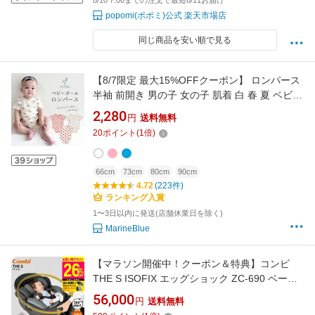
popomi(ポポミ)公式 楽天市場店
同じ商品を安い順で見る
【8/7限定 最大15%OFFクーポン】 ロンパース
半袖 前開き 男の子 女の子 肌着 白 春 夏 ベビー
半袖ロンパース 綿 ナチュラル ベビー服 子供服
2,280
円
送料無料
半そで 新生児 赤ちゃん 全開き お部屋着 夏服
20
ポイント
(
1
倍)
出産祝い 可愛い シンプル コットン 男女兼用 か
わいい
66cm
73cm
80cm
90cm
4.72
(223件)
ランキング入賞
1〜3日以内に発送(店舗休業日を除く)
MarineBlue
【マラソン開催中！クーポン＆特典】コンビ
THE S ISOFIX エッグショック ZC-690 ベージ
ュ色 /チャイルドシート ジュニアシート 即納 安
56,000
円
送料無料
全基準R129 0ヶ月から 新生児 メーカー保証 簡