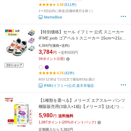
4.46
(511件)
1〜3日以内に発送(店舗休業日を除く)
MarineBlue
【特別価格】セール イフミー 公式 スニーカー
IFME joob ゴアベルトスニーカー 15cm〜21cm
キッズ 幼稚園 保育園 小学校 子ども靴 通園 通
4,384円(価格+送料)
学 シューズ 女の子 男の子 ジョーブ 30-5316
3,784
円
+送料600円
34
ポイント
(
1
倍)
4.76
(42件)
8/10 12:00までの注文で最短8/19お届け
IFME(イフミー)公式 楽天市場店
【1種類を選べる】メリーズ エアスルー パンツ
梱販販売用(3袋入×1箱)【メリーズ】[おむつ オ
ムツ 紙おむつ 紙オムツ さらさらエアスルー]
5,980
円
送料無料
1,087
ポイント
(
20
%ポイントバック)
定期購入なら 5,382円