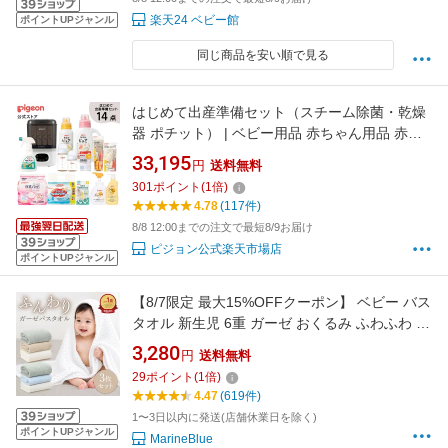
楽天24 ベビー館
ポイントUPジャンル
同じ商品を安い順で見る
はじめて出産準備セット（スチーム除菌・乾燥
器 ポチット） | ベビー用品 赤ちゃん用品 赤ち
ゃんグッズ ベビーグッズ 赤ちゃん ベビー 便利
33,195
円
送料無料
グッズ 便利アイテム 便利 出産準備 あかちゃん
301
ポイント
(
1
倍)
pigeon ピジョン
4.78
(117件)
8/8 12:00までの注文で最短8/9お届け
ピジョン公式楽天市場店
ポイントUPジャンル
【8/7限定 最大15%OFFクーポン】 ベビー バス
タオル 新生児 6重 ガーゼ おくるみ ふわふわ ガ
ーゼバスタオル ガーゼタオル ベビーバスタオ
3,280
円
送料無料
ル 吸収性 6重ガーゼ 赤ちゃん ガーゼケット 綿
29
ポイント
(
1
倍)
100％ ガーゼおくるみ 正方形 綿 湯上がり タオ
4.47
(619件)
ル 3枚セット お風呂
1〜3日以内に発送(店舗休業日を除く)
ポイントUPジャンル
MarineBlue