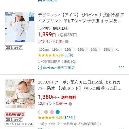
Piudepiu
デビロック×【アイス】 ひやシャリ 接触冷感 ア
イスプリント 半袖Tシャツ 子供服 キッズ 男の
子 女の子 冷感 ロゴ ロゴT プリント リンクコー
1,729円(価格+送料)
デ 親子コーデ お揃い おそろい リンク Tシャツ
1,399
円
+送料330円
トップス 26ss_ひやシャリ
12
ポイント
(
1
倍)
100cm
110cm
120cm
130cm
140cm
150cm
+1
4.79
(58件)
1〜3営業日以内に発送予定
devirock 楽天市場店
10%OFFクーポン配布★11日1:59迄 よだれカ
バー 防水 【3点セット】 抱っこ紐 抱っこ紐カ
バー 綿 ガーゼ おしゃれ かわいい よだれパッド
1,380
円〜
送料無料
2WAY リバーシブル 無地 ベビー 前抱き 対面 洗
12
ポイント
(
1
倍)
〜
濯機OK 赤ちゃん Mon ami Prime モンアミプリ
ム regalo piu rv007
4.68
(198件)
13時までの注文で当日出荷(店舗休業日除く)
ポイントUPジャンル