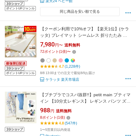
楽天24 ベビー館
ポイントUPジャンル
同じ商品を安い順で見る
【クーポン利用で10%オフ】【楽天1位】(ケラ
ッタ) プレイマット シームレス 折りたたみ ベ
ビー 厚手 防水 赤ちゃん 防音 200 140 160 120
7,980
円〜
送料無料
ベビーマット クッションマット マット 出産祝
72
ポイント
(
1
倍)
〜
い グレー ホワイト ピンク ベージュ ブルー
4.7
(1,228件)
8/8 13:00までの注文で最短8/9お届け
ポイントUPジャンル
ケラッタ 楽天市場店
【プチプラでコスパ抜群!!】petit main プティマ
イン 【10分丈レギンス】 レギンス パンツ ズボ
ン ボトムス 無地 総柄 かわいい カラバリ プチ
988
円
送料無料
プラ 女の子 男の子 通園 通学 新学期
8
ポイント
(
1
倍)
4.8
(547件)
1〜5営業日以内発送