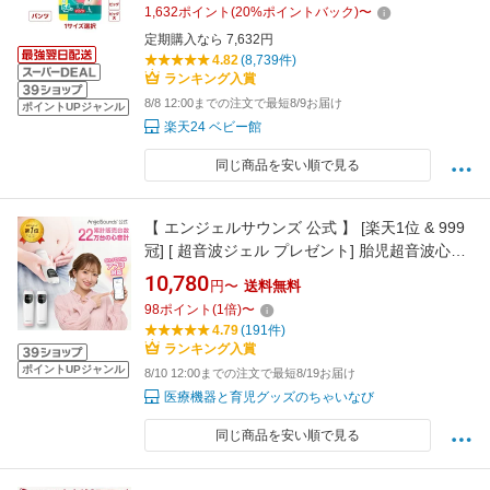
1,632
ポイント
(
20
%ポイントバック)
〜
定期購入なら 7,632円
4.82
(8,739件)
ランキング入賞
8/8 12:00までの注文で最短8/9お届け
ポイントUPジャンル
楽天24 ベビー館
同じ商品を安い順で見る
【 エンジェルサウンズ 公式 】 [楽天1位 & 999
冠] [ 超音波ジェル プレゼント] 胎児超音波心音
計 最新モデル 正規品 アプリ対応 胎児心音計 心
10,780
円〜
送料無料
音 赤ちゃん スピーカー内蔵 ワイヤレス 超音波
98
ポイント
(
1
倍)
〜
心音計 SH-FD10 SH-FD20 ちゃいなび
4.79
(191件)
ランキング入賞
ポイントUPジャンル
8/10 12:00までの注文で最短8/19お届け
医療機器と育児グッズのちゃいなび
同じ商品を安い順で見る