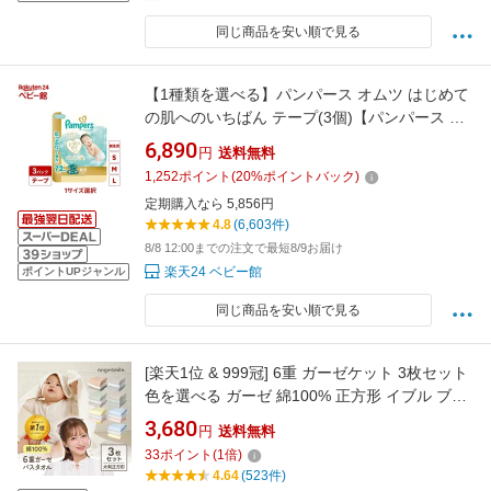
同じ商品を安い順で見る
【1種類を選べる】パンパース オムツ はじめて
の肌へのいちばん テープ(3個)【パンパース 肌
へのいちばん】[肌へのいちばん]
6,890
円
送料無料
1,252
ポイント
(
20
%ポイントバック)
定期購入なら 5,856円
4.8
(6,603件)
8/8 12:00までの注文で最短8/9お届け
楽天24 ベビー館
ポイントUPジャンル
同じ商品を安い順で見る
[楽天1位 & 999冠] 6重 ガーゼケット 3枚セット
色を選べる ガーゼ 綿100% 正方形 イブル ブラ
ンケット ベビーバスタオル シーツ おくるみ 授
3,680
円
送料無料
乳ケープ イブルガーゼ ベビーガーゼ バスタオ
33
ポイント
(
1
倍)
ル 赤ちゃん タオル ちゃいなび
4.64
(523件)