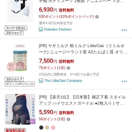
半袖 ボディスーツ 2枚組 アニエスベー マタニ
ティウェア・ベビー用品 ロンパース・カバーオ
6,930
円
送料無料
ール ブラック【送料無料】
630
ポイント
(
10
%ポイントバック)
通常4-9日以内発送予定
Rakuten Fashion
[PR]
ヤギミルク 粉ミルク LittleOak（リトルオ
ーク) ニュージーランド産 A2たんぱく質 オリー
ブオイル配合 パームオイル不使用 ステージ1 月
7,500
円
送料無料
齢0〜6カ月 800g 1缶
75
ポイント
(
1
倍)
2日以内に国際発送、3〜9日でお届け予定
The LittleOak Company
ポイントUPジャンル
[PR]
【楽天1位】【日本製】補正下着 スタイル
アップ ハイウエストガードル ●2枚入り | サン
テラボ 骨盤ガードル 骨盤ベルト 産後ガードル
5,590
円
送料無料
ハイウエスト ガードル ぽっこりお腹 補整下着
50
ポイント
(
1
倍)
ヒップアップ 加圧