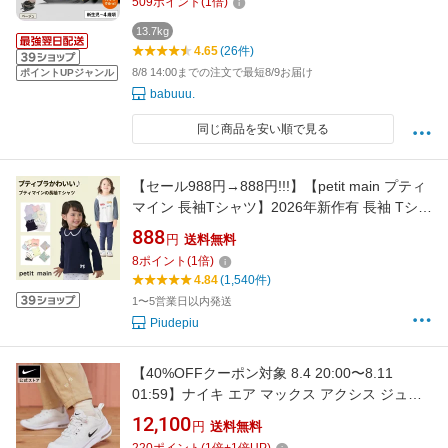
509
ポイント
(
1
倍)
単 ラク乗せポジション 快適 出産祝い おしゃれ
使いやすい 後向き 前向き ベビー用品
13.7kg
4.65
(26件)
8/8 14:00までの注文で最短8/9お届け
ポイントUPジャンル
babuuu.
同じ商品を安い順で見る
【セール988円→888円!!!】【petit main プティ
マイン 長袖Tシャツ】2026年新作有 長袖 Tシャ
ツ ロンT トップス プチマイン プチプラ 女の子
888
円
送料無料
男の子 ボーダー かっこいい かわいい
8
ポイント
(
1
倍)
4.84
(1,540件)
1〜5営業日以内発送
Piudepiu
【40%OFFクーポン対象 8.4 20:00〜8.11
01:59】ナイキ エア マックス アクシス ジュニ
アシューズ NIKE キッズ 子ども エアマックス
12,100
円
送料無料
AIR MAX シューズ 親子コーデ 部活 通学 白 ホ
220
ポイント
(
1
倍+
1
倍UP)