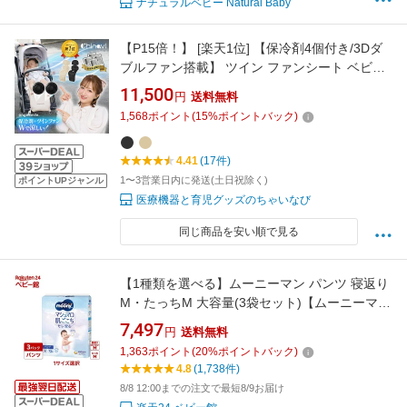
ナチュラルベビー Natural Baby
【P15倍！】 [楽天1位] 【保冷剤4個付き/3Dダ
ブルファン搭載】 ツイン ファンシート ベビー
カーシート メッシュ ベビーカー 扇風機 暑さ対
11,500
円
送料無料
策 チャイルドシート 赤ちゃん ベビー 熱中症対
1,568
ポイント
(
15
%ポイントバック)
策 夏用 USB電源 ちゃいなび アンジュスマイル
4.41
(17件)
1〜3営業日内に発送(土日祝除く)
ポイントUPジャンル
医療機器と育児グッズのちゃいなび
同じ商品を安い順で見る
【1種類を選べる】ムーニーマン パンツ 寝返り
M・たっちM 大容量(3袋セット)【ムーニーマ
ン】
7,497
円
送料無料
1,363
ポイント
(
20
%ポイントバック)
4.8
(1,738件)
8/8 12:00までの注文で最短8/9お届け