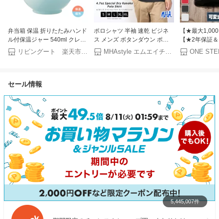
弁当箱 保温 折りたたみハンド
ポロシャツ 半袖 速乾 ビジネ
【★最大1,000
ル付保温ジャー 540ml クレヨ
ス メンズ ボタンダウン ポケ
【★2年保証
ンしんちゃん パステルスター
ット付 ビズポロ ビジポロ 白
ント】ダンベル 
リビングート 楽天市場店
MHAstyle エムエイチエースタイル
ONE STE
（ フードポット ジャー 丼 ど
黒 紺 ドライ カノコ 鹿の子
セット 40kg×
んぶり 携帯 持ち運び お弁当
4.7oz 白シャツ シャツ 運動 無
静音設計 ワン
箱 食洗機対応 弁当 ステンレ
地 インナー トップス 吸水 吸
コンパクト収納
セール情報
ス 保冷 スープポット ランチ
汗 即乾 スポーツ 通勤 クール
ング アジャス
ポット フードジャー ）
ビス 夏 サマー 肌ざわり ビジ
ネスポロシャツ メール便 送料
無料
5,445,007件