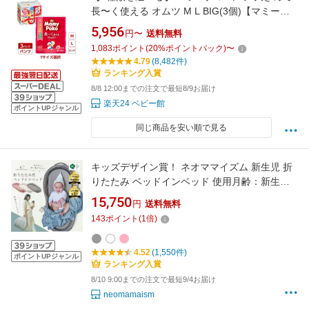
長〜く使える オムツ M L BIG(3個)【マミーポ
コパンツ】
5,956
円〜
送料無料
1,083
ポイント
(
20
%ポイントバック)
〜
4.79
(8,482件)
ランキング入賞
8/8 12:00までの注文で最短8/9お届け
楽天24 ベビー館
ポイントUPジャンル
同じ商品を安い順で見る
キッズデザイン賞！ ネオママイズム 新生児 折
りたたみ ベッドインベッド 使用月齢：新生
児〜18ヶ月 送料無料 ベビーベッド 洗濯機丸洗
15,750
円
送料無料
いOK 軽量 携帯用バッグ付き ギフト 出産祝い
143
ポイント
(
1
倍)
クーファン ベビー布団 ベットインベット
neomamaism
4.52
(1,550件)
ポイントUPジャンル
ランキング入賞
8/10 9:00までの注文で最短9/4お届け
neomamaism