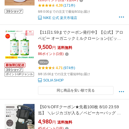
ワイト 22.5cm-25cm ah5222-100 ライフスタ
4.39
(171件)
イルシューズ
8/8 0:00までの注文で最短8/10お届け
NIKE 公式 楽天市場店
【11日1:59までクーポン発行中】【公式】アロ
ベビー オーガニックミルクローション(ビッグ
ボトル) (2本セット) ALOBABY【送料無料】ベ
9,500
円
送料無料
ビーローション ベビー オイル クリーム ボディ
86
ポイント
(
1
倍)
ミルク スキンケア 赤ちゃん 新生児 子供 キッズ
保湿剤 無添加【142a】
380ml
4.71
(974件)
8/8 15:00までの注文で最短8/9お届け
ポイントUPジャンル
SOLIA SHOP
同じ商品を安い順で見る
【50％OFFクーポン★先着100枚 8/10 23:59
迄】 ＼レジカゴが入る／ベビーカーバッグ ベ
ビーカードリンクホルダー 買い物かご レジカ
4,980
円
送料無料
ゴ 大容量 ベビーカー用バッグ アンダーバッグ
45
ポイント
(
1
倍)