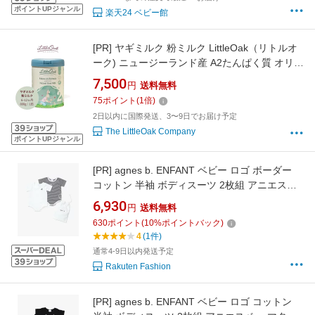
ポイントUPジャンル
楽天24 ベビー館
[PR]
ヤギミルク 粉ミルク LittleOak（リトルオ
ーク) ニュージーランド産 A2たんぱく質 オリー
ブオイル配合 パームオイル不使用 ステージ2 月
7,500
円
送料無料
齢6〜12カ月 800g 1缶
75
ポイント
(
1
倍)
2日以内に国際発送、3〜9日でお届け予定
The LittleOak Company
ポイントUPジャンル
[PR]
agnes b. ENFANT ベビー ロゴ ボーダー
コットン 半袖 ボディスーツ 2枚組 アニエスベ
ー マタニティウェア・ベビー用品 ロンパー
6,930
円
送料無料
ス・カバーオール ホワイト【送料無料】
630
ポイント
(
10
%ポイントバック)
4
(1件)
通常4-9日以内発送予定
Rakuten Fashion
[PR]
agnes b. ENFANT ベビー ロゴ コットン