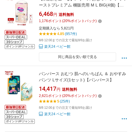
ーストプレミアム 梱販売用 M L BIG(4個)【メ
リーズ ファーストプレミアム】[オムツ 紙おむ
6,468
円
送料無料
つ 紙オムツ ファーストプレミアム]
1,176
ポイント
(
20
%ポイントバック)
定期購入なら 5,821円
4.85
(957件)
8/8 12:00までの注文で最短8/9お届け
楽天24 ベビー館
ポイントUPジャンル
同じ商品を安い順で見る
パンパース おむつ 肌へのいちばん ＆ おやすみ
パンツ Lサイズ(1セット)【パンパース】
14,417
円
送料無料
2,621
ポイント
(
20
%ポイントバック)
5
(25件)
8/8 12:00までの注文で最短8/9お届け
楽天24 ベビー館
ポイントUPジャンル