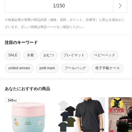
1
/
150
※検索結果が実際の商品内容（価格、送料、ポイント、在庫等）と異なる場合がご
ざいます。正しい情報は商品ページをご確認ください。
注目のキーワード
SALE
水着
おむつ
プレイマット
ベビーベッド
united arrows
petit main
プールバッグ
母子手帳ケース
扇風機シート ベビーカー
あなたにおすすめの商品