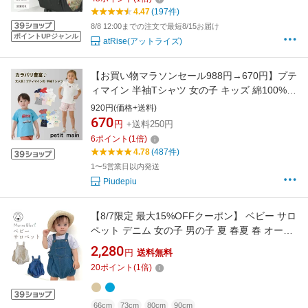
ハンモック シンプル 無地 小物入れ 収納 ポーチ
4.47
(197件)
便利 軽量 簡単 取り付け
8/8 12:00までの注文で最短8/15お届け
ポイントUPジャンル
atRise(アットライズ)
【お買い物マラソンセール988円→670円】プテ
ィマイン 半袖Tシャツ 女の子 キッズ 綿100%
子供服 80 90 100 110 120 130cm 刺繍 ボーダ
920円(価格+送料)
ー 保育園 幼稚園 通園 通学 プティマイン petit
670
円
+送料250円
main
6
ポイント
(
1
倍)
4.78
(487件)
1〜5営業日以内発送
Piudepiu
【8/7限定 最大15%OFFクーポン】 ベビー サロ
ペット デニム 女の子 男の子 夏 春夏 春 オーバ
ーオール ロンパース 60 80 70 90 ベビー服 デ
2,280
円
送料無料
ニムサロペット ベビーサロペット 新生児 デニ
20
ポイント
(
1
倍)
ムロンパース 綿100 子供服 赤ちゃん サスペン
ダー プレゼント 可愛い
66cm
73cm
80cm
90cm