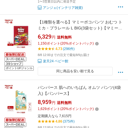
1〜3営業日以内に発送予定
アンジェ(インテリア雑貨)
【1種類を選べる】マミーポコパンツ おむつ ト
ミカ・プラレール L BIG(3袋セット)【マミーポ
コパンツ】
6,329
円
送料無料
1,150
ポイント
(
20
%ポイントバック)
4.73
(296件)
8/8 12:00までの注文で最短8/9お届け
楽天24 ベビー館
ポイントUPジャンル
同じ商品を安い順で見る
パンパース 肌へのいちばん オムツ パンツ(4袋
入)【パンパース】
8,959
円
送料無料
1,629
ポイント
(
20
%ポイントバック)
定期購入なら 7,615円
4.86
(375件)
8/8 12:00までの注文で最短8/9お届け