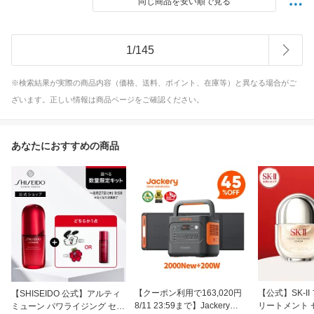
同じ商品を安い順で見る
1
/
145
※検索結果が実際の商品内容（価格、送料、ポイント、在庫等）と異なる場合がご
ざいます。正しい情報は商品ページをご確認ください。
あなたにおすすめの商品
【クーポン利用で163,020円
【公式】SK-I
【SHISEIDO 公式】アルティ
8/11 23:59まで】Jackery
リートメント 
ミューン パワライジング セラ