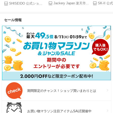
Solar Generator 2000 New
ル キット SK-2
ム | SHISEIDO 資生堂 シセイ
Jackery Japan 楽天市場店
SHISEIDO 公式ショップ
2042Wh 200W ポータブル電
ーツー） 正規品
ドウ | 美容液 うるおい 保湿
源 ソーラーパネル セット 大
SKII ピテラ
容量 長寿命 バッテリー 定格
誕生日 女性 化
セール情報
2200W コンパクト 急速充電
誕生日
防災 家庭用 アウトドア用
UPS機能 アプリ 太陽光発電
ジャクリ
期間限定のチャンス！ショップ買いまわりとは
お買い物マラソン注目アイテムSALE開催中