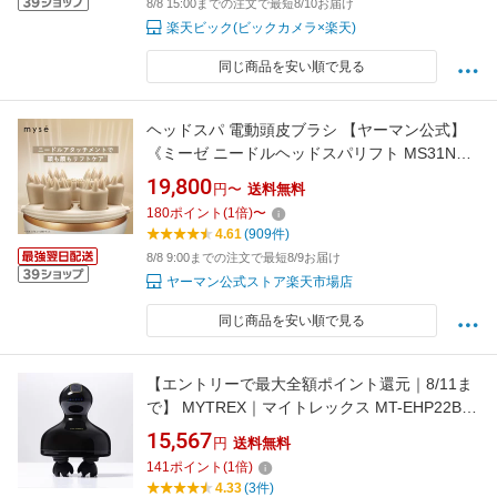
8/8 15:00までの注文で最短8/10お届け
楽天ビック(ビックカメラ×楽天)
同じ商品を安い順で見る
ヘッドスパ 電動頭皮ブラシ 【ヤーマン公式】
《ミーゼ ニードルヘッドスパリフト MS31N》
ゴールド｜頭皮 洗浄 頭皮ブラシ リフトケア ヘ
19,800
円〜
送料無料
ッド 皮脂 男女兼用 防水 お風呂 シャンプー 首
180
ポイント
(
1
倍)
〜
肩 デコルテ エステ プレゼント
4.61
(909件)
8/8 9:00までの注文で最短8/9お届け
ヤーマン公式ストア楽天市場店
同じ商品を安い順で見る
【エントリーで最大全額ポイント還元｜8/11ま
で】 MYTREX｜マイトレックス MT-EHP22B-B
電気針 EMS HEAD SPA PRO（ヘッドスパ プ
15,567
円
送料無料
ロ） MYTREX（マイトレックス）
141
ポイント
(
1
倍)
4.33
(3件)