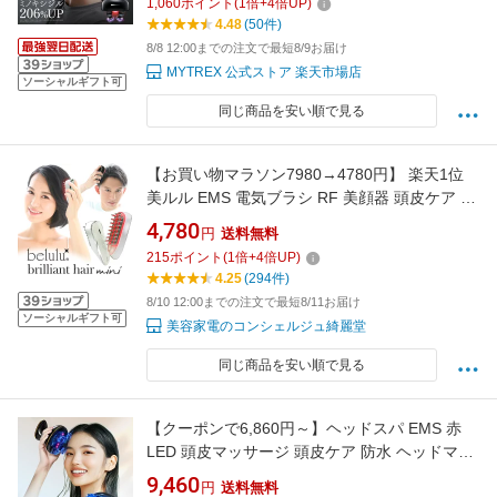
1,060
ポイント
(
1
倍+
4
倍UP)
HEAD SPA DEEP X ヘアケア フェイスケア リ
4.48
(50件)
フトケア 頭皮ケア 電動頭皮ブラシ スカルプ 美
8/8 12:00までの注文で最短8/9お届け
顔器
MYTREX 公式ストア 楽天市場店
ソーシャルギフト可
同じ商品を安い順で見る
【お買い物マラソン7980→4780円】 楽天1位
美ルル EMS 電気ブラシ RF 美顔器 頭皮ケア ブ
リリアントヘアーミニ 赤色LED 電動 スカルプ
4,780
円
送料無料
ケア ヘッドスパ スカルプエステ 髪のハリコシ
215
ポイント
(
1
倍+
4
倍UP)
温感 敬老の日 ギフト 防水 男女兼用
4.25
(294件)
8/10 12:00までの注文で最短8/11お届け
ソーシャルギフト可
美容家電のコンシェルジュ綺麗堂
同じ商品を安い順で見る
【クーポンで6,860円～】ヘッドスパ EMS 赤
LED 頭皮マッサージ 頭皮ケア 防水 ヘッドマッ
サージャー 3D技術 サロン級 IPX7防水 頭皮ブ
9,460
円
送料無料