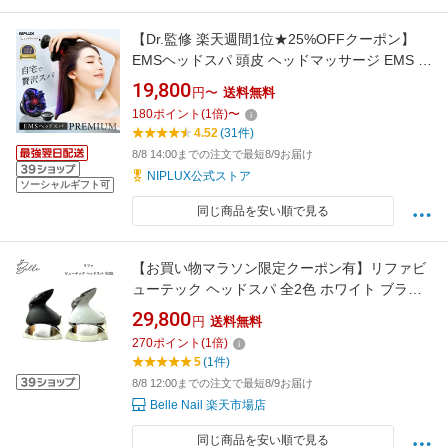
【Dr.監修 楽天週間1位★25%OFFクーポン】
EMSヘッドスパ 頭皮 ヘッドマッサージ EMS 高
輝度LED ボディアタッチメント NIPLUX EMS
19,800
円〜
送料無料
HEAD SPA PREMIUM 頭皮 ヘッド マッサージ
180
ポイント
(
1
倍)
〜
美顔器 ボディ マッサージ 電動頭皮ブラシ 頭皮
4.52
(31件)
ケア 2026 女性 男性
8/8 14:00までの注文で最短8/9お届け
NIPLUX公式ストア
ソーシャルギフト可
同じ商品を安い順で見る
【お買い物マラソン限定クーポン有】リファビ
ューテック ヘッドスパ 全2色 ホワイト ブラッ
ク サロン専売品 送料無料 Refa りふぁ MTG エ
29,800
円
送料無料
ムティージー スカルプ 頭皮ケア 頭皮マッサー
270
ポイント
(
1
倍)
ジ
5
(1件)
8/8 12:00までの注文で最短8/9お届け
Belle Nail 楽天市場店
同じ商品を安い順で見る