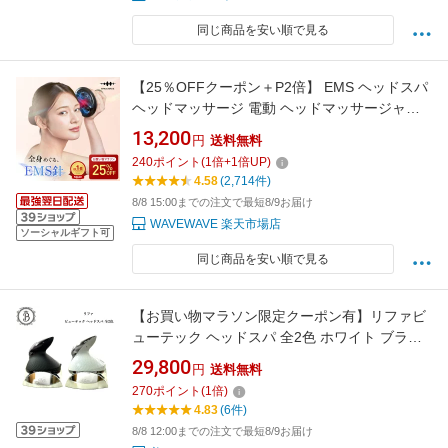
同じ商品を安い順で見る
【25％OFFクーポン＋P2倍】 EMS ヘッドスパ
ヘッドマッサージ 電動 ヘッドマッサージャー
赤色LED 振動 電気ブラシ リフトアップ 美顔器
13,200
円
送料無料
頭皮 スカルプ フェイス 顔 頭 頭皮ケア 防水 リ
240
ポイント
(
1
倍+
1
倍UP)
フトケア マッサージ 電動頭皮ブラシ 男性 プレ
4.58
(2,714件)
ゼント 妻 夫 父 母 彼女
8/8 15:00までの注文で最短8/9お届け
WAVEWAVE 楽天市場店
ソーシャルギフト可
同じ商品を安い順で見る
【お買い物マラソン限定クーポン有】リファビ
ューテック ヘッドスパ 全2色 ホワイト ブラッ
ク サロン専売品 送料無料 Refa りふぁ MTG エ
29,800
円
送料無料
ムティージー スカルプ 頭皮ケア 頭皮マッサー
270
ポイント
(
1
倍)
ジ
4.83
(6件)
8/8 12:00までの注文で最短8/9お届け