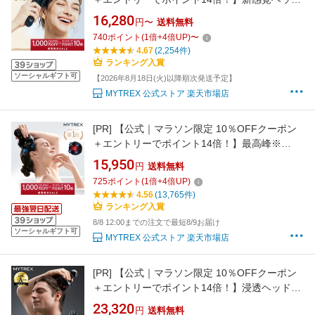
スパ 頭皮 ヘッドマッサージ機 固い頭皮に【公
16,280
円〜
送料無料
式】MYTREX VIDO ヘッドマッサージャー ビド
740
ポイント
(
1
倍+
4
倍UP)
〜
ー フェイスケア リフトケア 頭皮ケア ボディケ
4.67
(2,254件)
ア 電動ブラシ ドライヘッドスパ 横振動 美顔器
ランキング入賞
美髪
ソーシャルギフト可
【2026年8月18日(火)以降順次発送予定】
MYTREX 公式ストア 楽天市場店
[PR]
【公式｜マラソン限定 10％OFFクーポン
＋エントリーでポイント14倍！】最高峰※
EMSヘッドスパ 頭皮 ヘッドマッサージ EMS 赤
15,950
円
送料無料
色LED 機能搭載【公式】 MYTREX EMS HEAD
725
ポイント
(
1
倍+
4
倍UP)
SPA PRO マイトレックス プロ フェイスケア リ
4.56
(13,765件)
フトケア 頭皮ケア 電動頭皮ブラシ スカルプ ス
ランキング入賞
パ 美容
8/8 12:00までの注文で最短8/9お届け
ソーシャルギフト可
MYTREX 公式ストア 楽天市場店
[PR]
【公式｜マラソン限定 10％OFFクーポン
＋エントリーでポイント14倍！】浸透ヘッドス
パ メンズ 頭皮 ヘッドマッサージ 育毛 ミノキシ
23,320
円
送料無料