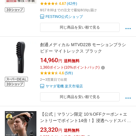
電 フェスティノ ホワイト サンドベージュ
4.67
(42件)
SMHB-044 プレゼント 母の日
8/17 8:00までの注文で最短8/19お届け
FESTINO公式ショップ
同じ商品を安い順で見る
創通メディカル MTVD22B モーションブラシ
ビドー マイトレックス ブラック
14,960
円
送料無料
1,360
ポイント
(
10
%ポイントバック)
4.6
(5件)
2〜3営業日で出荷
ヤマダ電機 楽天市場店
同じ商品を安い順で見る
【公式｜マラソン限定 10％OFFクーポン＋エ
ントリーでポイント14倍！】浸透ヘッドスパ メ
ンズ 頭皮 ヘッドマッサージ 育毛 ミノキシジル
23,320
円
送料無料
導入導出 EMS 赤色LED 【公式】MYTREX