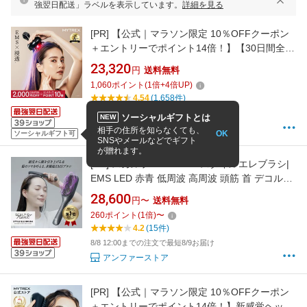
強翌日配送」ラベルを表示しています。
詳細を見る
[PR]
【公式｜マラソン限定 10％OFFクーポン
＋エントリーでポイント14倍！】【30日間全額
返品保証】浸透ヘッドスパ 頭皮 ヘッドマッサ
23,320
円
送料無料
ージ 育毛 ミノキシジル 導入導出 EMS 赤色
1,060
ポイント
(
1
倍+
4
倍UP)
LED【公式】 MYTREX HEAD SPA DEEP X フ
4.54
(1,658件)
ェイスケア リフトケア 頭皮ケア 電動頭皮ブラ
8/8 12:00までの注文で最短8/9お届け
ソーシャルギフトとは
NEW
シ 美顔器
MYTREX 公式ストア 楽天市場店
相手の住所を知らなくても、
OK
ソーシャルギフト可
SNSやメールなどでギフト
が贈れます。
[PR]
スカルプ D NEXT＋ スタイルエレブラシ|
EMS LED 赤青 低周波 高周波 頭筋 首 デコルテ
美顔器 人気 おすすめ 売れ筋 ギフト ネクスト
28,600
円〜
送料無料
電気ブラシ ギフト
260
ポイント
(
1
倍)
〜
4.2
(15件)
8/8 12:00までの注文で最短8/9お届け
アンファーストア
[PR]
【公式｜マラソン限定 10％OFFクーポン
＋エントリーでポイント14倍！】新感覚ヘッド