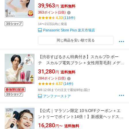
ギフトラッピング アクティブフロートブラシ
39,963
円
送料無料
リフトケア EMS 防水式 表情筋 スカルプ 顔 浸
363
ポイント
(
1
倍)
透 送料無料 *引き上げるように機器を動かすこ
4.33
(118件)
と
14〜21日以内に発送
Panasonic Store Plus 楽天市場店
同じ商品を安い順で見る
【渋谷すばるさん特典付き】スカルプD ボー
テ スカルプ電気ブラシ + 女性用育毛剤 メディ
カルエストロジー スカルプセラム
31,280
円
送料無料
284
ポイント
(
1
倍)
4.57
(14件)
8/8 12:00までの注文で最短8/9お届け
アンファーストア
【公式｜マラソン限定 10％OFFクーポン＋エ
ントリーでポイント14倍！】新感覚ヘッドスパ
頭皮 ヘッドマッサージ機 固い頭皮に【公式】
16,280
円〜
送料無料
MYTREX VIDO ヘッドマッサージャー ビドー