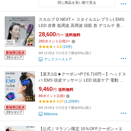
同じ商品を安い順で見る
スカルプ D NEXT＋ スタイルエレブラシ| EMS
LED 赤青 低周波 高周波 頭筋 首 デコルテ 美顔
器 人気 おすすめ 売れ筋 ギフト ネクスト 電気
28,600
円〜
送料無料
ブラシ ギフト
260
ポイント
(
1
倍)
〜
4.2
(15件)
8/8 12:00までの注文で最短8/9お届け
アンファーストア
【楽天1位★クーポン+Pで6,710円～】ヘッドス
パ EMS 頭皮マッサージ LED 頭皮ケア 電動 ヘ
ッドマッサージ 3D揉捏 美髪 美肌 15分オフ
9,460
円
送料無料
EMS強弱調整 IPX7防水 アタッチメント人気 頭
86
ポイント
(
1
倍)
痛 改善 乾湿両用 ボディ お風呂 お歳暮 サロン
4.57
(1,209件)
級美容 プレゼント 美顔器 男女兼用
8/8 15:00までの注文で最短8/9お届け
Mikirona
【公式｜マラソン限定 10％OFFクーポン＋エ