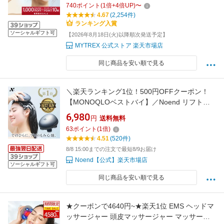
740
ポイント
(
1
倍+
4
倍UP)
〜
フェイスケア リフトケア 頭皮ケア ボディケア
4.67
(2,254件)
電動ブラシ ドライヘッドスパ 横振動 美顔器 美
ランキング入賞
髪
ソーシャルギフト可
【2026年8月18日(火)以降順次発送予定】
MYTREX 公式ストア 楽天市場店
同じ商品を安い順で見る
＼楽天ランキング1位！500円OFFクーポン！
【MONOQLOベストバイ】／Noend リフトヘ
ッドスパ 軽量226g ヘッドマッサージャー 防水
6,980
円
送料無料
リフトアップ 頭皮ケア リラックス ヘッドスパ
63
ポイント
(
1
倍)
マッサージ器 エイジングケア ほうれい線 しわ
4.51
(520件)
たるみ 頭痛改善 メーカー純正品 ブラシ
8/8 15:00までの注文で最短8/9お届け
Noend【公式】楽天市場店
ソーシャルギフト可
同じ商品を安い順で見る
★クーポンで4640円~★楽天1位 EMS ヘッドマ
ッサージャー 頭皮マッサージャー マッサージ