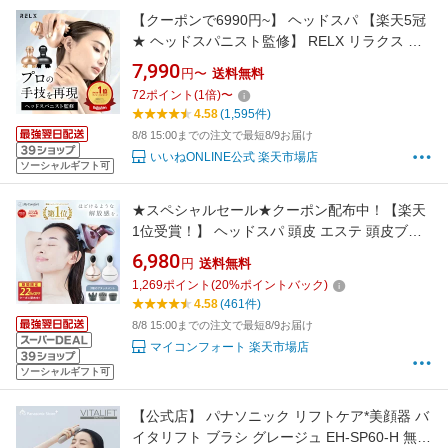
【クーポンで6990円~】 ヘッドスパ 【楽天5冠
★ ヘッドスパニスト監修】 RELX リラクス 頭
皮 ケア フェイス ケア リフト ケア ブラシ シリ
7,990
円〜
送料無料
コン ハンディ グッズ 美容家電 頭皮ブラシ 頭皮
72
ポイント
(
1
倍)
〜
ケア スカルプケア 頭 首 腕 脚 足 デコルテ 美髪
4.58
(1,595件)
美肌 美容 スパ
8/8 15:00までの注文で最短8/9お届け
いいねONLINE公式 楽天市場店
ソーシャルギフト可
★スペシャルセール★クーポン配布中！【楽天
1位受賞！】 ヘッドスパ 頭皮 エステ 頭皮ブラ
シ スカルプブラシ 頭皮ケア ヘッドブラシ 頭皮
6,980
円
送料無料
エステ ヘッドケア シャンプー スマホ首 電動 振
1,269
ポイント
(
20
%ポイントバック)
動 防水 リリースヘッド プレゼント ギフト
4.58
(461件)
MyComfort マイコンフォート
8/8 15:00までの注文で最短8/9お届け
マイコンフォート 楽天市場店
ソーシャルギフト可
【公式店】 パナソニック リフトケア*美顔器 バ
イタリフト ブラシ グレージュ EH-SP60-H 無料