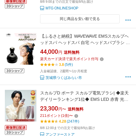
8/8 9:00までの注文で最短8/9お届け
MTG ONLINESHOP
同じ商品を安い順で見る
【ふるさと納税】WAVEWAVE EMSスカルプヘ
ッドスパ ヘッドスパ 自宅 ヘッドスパブラシ 頭
皮ブラシ 頭皮ケア 電動 誕生日 プレゼント 実用
44,000
円
送料無料
的 頭皮マッサージ
楽天カード決済で楽天ポイント付与
3.8
(5件)
入金確認後、2週間〜1か月程度
茨城県つくばみらい市
スカルプD ボーテ スカルプ電気ブラシ| ◆楽天
デイリーランキング1位◆ EMS LED 赤青 光エ
ステ引き締め 小顔 低周波 高周波 リフトケア 頭
23,300
円〜
送料無料
筋 表情筋 顔 フェイス 首 デコルテ 美顔器 人気
211
ポイント
(
1
倍)
〜
おすすめ 売れ筋 ギフト 全額返金保証 ギフト
4.28
(247件)
8/8 12:00までの注文で最短8/9お届け
アンファーストア