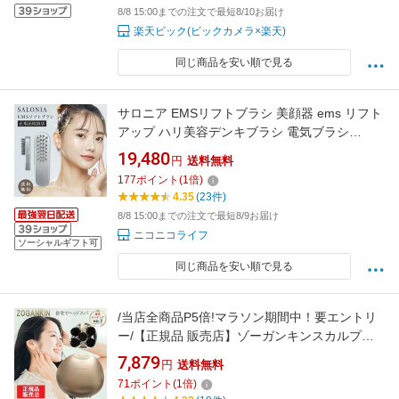
8/8 15:00までの注文で最短8/10お届け
楽天ビック(ビックカメラ×楽天)
同じ商品を安い順で見る
サロニア EMSリフトブラシ 美顔器 ems リフト
アップ ハリ美容デンキブラシ 電気ブラシ
SAL22206SL 頬 口元 あご たるみ 解消 グッズ
19,480
円
送料無料
引き上げ 小顔 ほうれい線 表情筋 エクササイズ
177
ポイント
(
1
倍)
マリオネットライン 頭皮 防水 フェイスライン
4.35
(23件)
二の腕
8/8 15:00までの注文で最短8/9お届け
ニコニコライフ
ソーシャルギフト可
同じ商品を安い順で見る
/当店全商品P5倍!マラソン期間中！要エントリ
ー/【正規品 販売店】ゾーガンキンスカルプ
EMS ヘッドスパ ZOGANKIN スカルプブラシ 1
7,879
円
送料無料
年保証 (送料無料)
71
ポイント
(
1
倍)