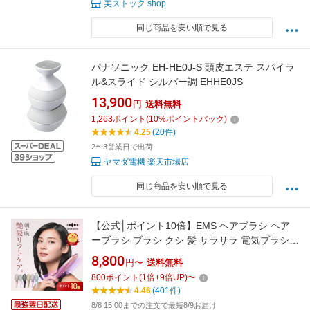
美ストック shop
同じ商品を安い順で見る
パナソニック EH-HE0J-S 頭皮エステ スパイラ
ル&スライド シルバー調 EHHE0JS
13,900
円
送料無料
1,263
ポイント
(
10
%ポイントバック)
4.25
(20件)
2〜3営業日で出荷
ヤマダ電機 楽天市場店
同じ商品を安い順で見る
【公式│ポイント10倍】EMS ヘアブラシ ヘア
ーブラシ ブラシ クシ 髪 サラサラ 電気ブラシ
マイクロカレント リフトケア リフトアップ マ
8,800
円〜
送料無料
イナスイオン ヘアケア 頭皮 マッサージ 髪の毛
800
ポイント
(
1
倍+
9
倍UP)
〜
くせ毛 誕生日 誕生日プレゼント 母 女性 彼女
4.46
(401件)
妻 女友達 実用的 プレゼント
8/8 15:00までの注文で最短8/9お届け