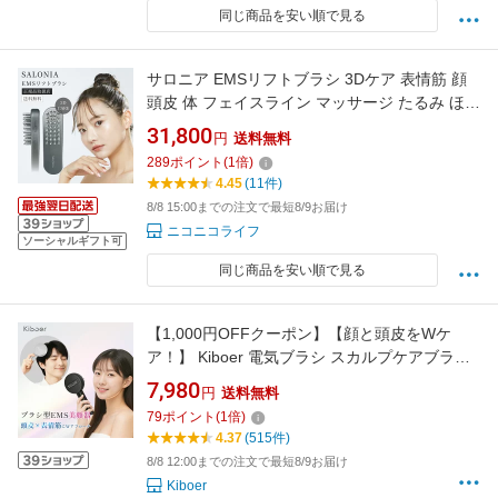
同じ商品を安い順で見る
サロニア EMSリフトブラシ 3Dケア 表情筋 顔
頭皮 体 フェイスライン マッサージ たるみ ほう
れい線 美顔器 グッズ リフトアップ ピン ems
31,800
円
送料無料
足 肩こり 口角
289
ポイント
(
1
倍)
4.45
(11件)
8/8 15:00までの注文で最短8/9お届け
ニコニコライフ
ソーシャルギフト可
同じ商品を安い順で見る
【1,000円OFFクーポン】【顔と頭皮をWケ
ア！】 Kiboer 電気ブラシ スカルプケアブラシ
電動頭皮ブラシ 美顔器 ems 頭皮ケアブラシ 頭
7,980
円
送料無料
筋リフトブラシ EMSブラシ 美容 頭皮ケア フェ
79
ポイント
(
1
倍)
イスケア EMS RF EP ems美顔器 ヘアケア 表情
4.37
(515件)
筋ケア 母の日 ホワイトデー プレゼント
8/8 12:00までの注文で最短8/9お届け
Kiboer