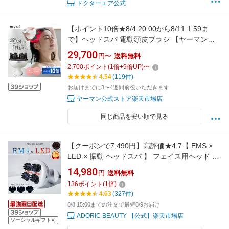
ドクターエア公式
【ポイント10倍★8/4 20:00から8/11 1:59ま
で】ヘッドスパ 電動頭皮ブラシ 【ヤーマン公
式】《ミーゼ ニードルヘッドスパ EMS
29,700
円〜
送料無料
MS33W》｜頭皮 洗浄 頭皮ブラシ リフトケア
2,700
ポイント
(
1
倍+
9
倍UP)
〜
ヘッド 皮脂 男女兼用 防水 お風呂 シャンプー
4.54
(119件)
首 肩
お届けまでに3〜4週間前後いただきます
ヤーマン公式ストア楽天市場店
同じ商品を安い順で見る
【クーポンで7,490円】高評価★4.7【 EMS ×
LED × 振動 ヘッドスパ 】 フェイス用ヘッド 防
水 電動 頭皮ブラシ フェイスケア EMS強弱 ス
14,980
円
送料無料
カルプケア ボディケア 頭皮ケア 美容家電 頭皮
136
ポイント
(
1
倍)
マッサージャー 【ADORIC BEAUTY 公式】 お
4.63
(327件)
買いマラソン
8/8 15:00までの注文で最短8/9お届け
ADORIC BEAUTY 【公式】楽天市場店
ソーシャルギフト可