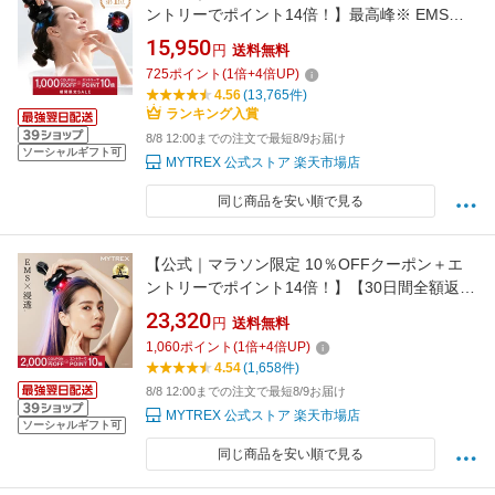
ントリーでポイント14倍！】最高峰※ EMSヘ
ッドスパ 頭皮 ヘッドマッサージ EMS 赤色LED
15,950
円
送料無料
機能搭載【公式】 MYTREX EMS HEAD SPA
725
ポイント
(
1
倍+
4
倍UP)
PRO マイトレックス プロ フェイスケア リフト
4.56
(13,765件)
ケア 頭皮ケア 電動頭皮ブラシ スカルプ スパ 美
ランキング入賞
容
8/8 12:00までの注文で最短8/9お届け
ソーシャルギフト可
MYTREX 公式ストア 楽天市場店
同じ商品を安い順で見る
【公式｜マラソン限定 10％OFFクーポン＋エ
ントリーでポイント14倍！】【30日間全額返品
保証】浸透ヘッドスパ 頭皮 ヘッドマッサージ
23,320
円
送料無料
育毛 ミノキシジル 導入導出 EMS 赤色LED【公
1,060
ポイント
(
1
倍+
4
倍UP)
式】 MYTREX HEAD SPA DEEP X フェイスケ
4.54
(1,658件)
ア リフトケア 頭皮ケア 電動頭皮ブラシ 美顔器
8/8 12:00までの注文で最短8/9お届け
MYTREX 公式ストア 楽天市場店
ソーシャルギフト可
同じ商品を安い順で見る