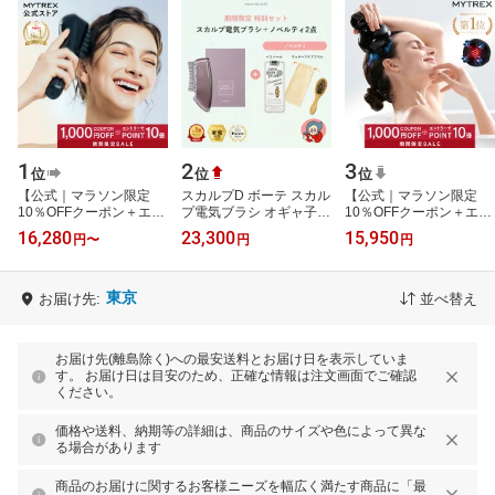
1
2
3
位
位
位
【公式｜マラソン限定
スカルプD ボーテ スカル
【公式｜マラソン限定
10％OFFクーポン＋エン
プ電気ブラシ オギャ子さ
10％OFFクーポン＋エン
トリーでポイント14
ん セット ◆楽天デイリ
トリーでポイント14
16,280
23,300
15,950
円
〜
円
円
倍！】新感覚ヘッドスパ
ーランキング1位◆ EMS
倍！】最高峰※ EMSヘ
頭皮 ヘッドマッ…
LED 赤青…
ッドスパ 頭皮 ヘッ…
東京
お届け先:
並べ替え
お届け先(離島除く)への最安送料とお届け日を表示していま
す。 お届け日は目安のため、正確な情報は注文画面でご確認
ください。
価格や送料、納期等の詳細は、商品のサイズや色によって異な
る場合があります
商品のお届けに関するお客様ニーズを幅広く満たす商品に「最