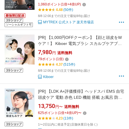
ジル 導入導出 EMS 赤色LED 【公式】MYTREX
1,060
ポイント
(
1
倍+
4
倍UP)
HEAD SPA DEEP X ヘアケア フェイスケア リ
4.48
(50件)
フトケア 頭皮ケア 電動頭皮ブラシ スカルプ 美
8/8 12:00までの注文で最短8/9お届け
顔器
MYTREX 公式ストア 楽天市場店
ソーシャルギフト可
[PR]
【1,000円OFFクーポン】【顔と頭皮をW
ケア！】 Kiboer 電気ブラシ スカルプケアブラ
シ 電動頭皮ブラシ 美顔器 ems 頭皮ケアブラシ
7,980
円
送料無料
頭筋リフトブラシ EMSブラシ 美容 頭皮ケア フ
79
ポイント
(
1
倍)
ェイスケア EMS RF EP ems美顔器 ヘアケア 表
4.37
(515件)
情筋ケア 母の日 ホワイトデー プレゼント
8/8 12:00までの注文で最短8/9お届け
Kiboer
[PR]
【LDK A+評価獲得】ヘッドスパ EMS 自宅
頭皮ケア 電動 赤色 LED 機能 搭載 お風呂 防水
シャンプー リフトケア スカルプ 美容 頭 顔 首
13,750
円〜
送料無料
脳疲労 リフレッシュ リラックス セルフケア エ
625
ポイント
(
1
倍+
4
倍UP)
〜
ステ体験 ギフト プレゼント | ドクターエア
4.23
(13件)
EMSスカルプスパ BSC-01
1〜2日以内に発送予定(店舗休業日を除く)