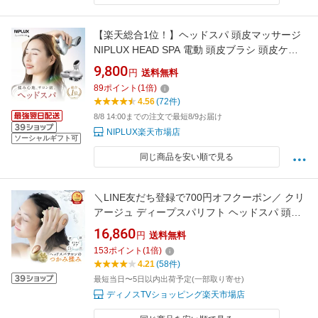
【楽天総合1位！】ヘッドスパ 頭皮マッサージ
NIPLUX HEAD SPA 電動 頭皮ブラシ 頭皮ケア
美容家電 美顔器 ※ ヘッドマッサージ ヘッドマ
9,800
円
送料無料
ッサージャー 機 器 頭皮マッサージ器 マッサー
89
ポイント
(
1
倍)
ジ機 ヘッドマッサージ機 ではありません
4.56
(72件)
8/8 14:00までの注文で最短8/9お届け
NIPLUX楽天市場店
ソーシャルギフト可
同じ商品を安い順で見る
＼LINE友だち登録で700円オフクーポン／ クリ
アージュ ディープスパリフト ヘッドスパ 頭皮
ブラシ 電動 ヘッドスパ 頭皮マッサージ ヘッド
16,860
円
送料無料
スパブラシ スカルプケア 頭皮ケア 自宅 フェイ
153
ポイント
(
1
倍)
スケア リフトケア 顔 デコルテ 首 ケア 引き締
4.21
(58件)
め ヘアケア器具 美容 AR2153
最短当日〜5日以内出荷予定(一部取り寄せ)
ディノスTVショッピング楽天市場店