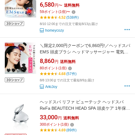
頭皮マッサージ 頭皮マッサージ器 ヘッドスパ
6,580
円〜
送料無料
防水 ヘッドマサージ 乾湿両用 振動機能付き 電
59
ポイント
(
1
倍)
〜
動頭皮ブラシ 抜け毛防止 血行促進 頭皮ケア 頭
4.52
(538件)
痛 睡眠改善 USB充電
8/10 12:00までの注文で最短8/13お届け
homeycozy
＼限定2,000円クーポンで6,860円!／ヘッドスパ
EMS 頭皮ブラシ ヘッドマッサージャー 電気針
赤色LED 振動 電気ブラシ リフトアップ 頭皮 ス
8,860
円
送料無料
カルプケア フェイス 顔 頭皮ケア 防水 リフトケ
80
ポイント
(
1
倍)
ア マッサージ 電動頭皮ブラシ プレゼント 妻 夫
4.68
(57件)
母 彼女 女性 睡眠改善 USB 母の日
8/8 13:00までの注文で最短8/9お届け
ArkiJoy
ヘッドスパ リファ ビューテック ヘッドスパ
ReFa BEAUTECH HEAD SPA 頭皮ケア 1年保証
頭皮リフト ケア 髪 肌 頭皮 本格ヘッドスパ エ
33,000
円
送料無料
ステ 頭皮ブラシ 自宅 防水 最新 ギフト プレゼ
300
ポイント
(
1
倍)
ント ホワイトデー ヘアケア
4.69
(89件)