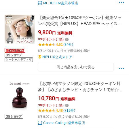
MEDULLA/楽天市場店
【楽天総合1位★10%OFFクーポン】健康ジャ
ンル賞受賞【NIPLUX】HEAD SPA ヘッドスパ
頭皮エステ 頭皮マッサージャー 電動 頭皮ブラ
9,800
円
送料無料
シ 健康グッズ 頭皮ケア リラックス ヘッドスパ
89
ポイント
(
1
倍)
実用的 プレゼント 2026 女性 男性
4.51
(84件)
8/8 14:00までの注文で最短8/9お届け
NIPLUX公式ストア
ソーシャルギフト可
同じ商品を安い順で見る
【お買い物マラソン限定 20％OFFクーポン対
象】【めざましテレビ・あさチャン！で紹介さ
れました】Le ment（ルメント）ヘッドスパ 頭
10,780
円
送料無料
皮ケア シャンプーブラシ 頭皮ブラシ 電動 美容
98
ポイント
(
1
倍)
家電 ブラウン
4.48
(719件)
8/8 9:00までの注文で最短8/10お届け
Cosme College楽天市場店