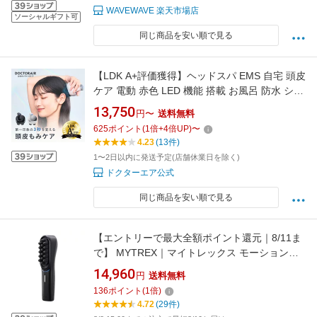
WAVEWAVE 楽天市場店
ソーシャルギフト可
同じ商品を安い順で見る
【LDK A+評価獲得】ヘッドスパ EMS 自宅 頭皮
ケア 電動 赤色 LED 機能 搭載 お風呂 防水 シャ
ンプー リフトケア スカルプ 美容 頭 顔 首 脳疲
13,750
円〜
送料無料
労 リフレッシュ リラックス セルフケア エステ
625
ポイント
(
1
倍+
4
倍UP)
〜
体験 ギフト プレゼント | ドクターエア EMSス
4.23
(13件)
カルプスパ BSC-01
1〜2日以内に発送予定(店舗休業日を除く)
ドクターエア公式
同じ商品を安い順で見る
【エントリーで最大全額ポイント還元｜8/11ま
で】 MYTREX｜マイトレックス モーションブ
ラシ VIDO ビドー MT-VD22B
14,960
円
送料無料
136
ポイント
(
1
倍)
4.72
(29件)