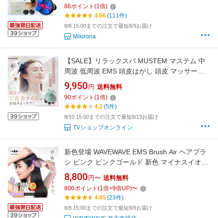
ラシ 美容 自宅 美肌美髪 乾湿両用 リラックス
86
ポイント
(
1
倍)
睡眠改善 抜け毛防止 男女兼用 美顔器 お風呂
4.66
(111件)
USB充電 ボディ両用 母の日
8/8 15:00までの注文で最短8/9お届け
Mikirona
【SALE】リラックスパ MUSTEM マステム 中
周波 低周波 EMS 頭皮はがし 頭皮 マッサージ
自宅で簡単 ヘッドスパ リフトケア 頭皮ケア 頭
9,950
円
送料無料
皮汚れ ヘッドマッサージ ヘッドマッサージャ
90
ポイント
(
1
倍)
ー 固い頭皮 防水 IPX7 もみだし LEDスカルプ
4.2
(5件)
＜フェイス用アタッチメント別売り＞
8/10 15:00までの注文で最短8/13お届け
TVショップオンライン
新色登場 WAVEWAVE EMS Brush Air ヘアブラ
シ ピンク ピンクゴールド 新色 マイナスイオン
ヘア ケア ブラシ 頭皮 リフトアップ 寝ぐせ ク
8,800
円〜
送料無料
ッションブラシ くせ毛 赤LED 赤色LED ブラッ
800
ポイント
(
1
倍+
9
倍UP)
〜
シング 静電気除去 ツヤ 髪 艶髪 クシ 誕生日 プ
4.65
(23件)
レゼント 彼女 妻 母 義母
8/8 15:00までの注文で最短8/9お届け