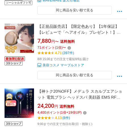
WAVEWAVE 楽天市場店
ソーシャルギフト可
同じ商品を安い順で見る
【正規品販売店】【限定色あり】【1年保証】
【レビューで「ヘアオイル」プレゼント！】ゾ
ーガンキンスカルプ EMS ヘッドスパ 180g（ゴ
7,880
円〜
送料無料
ールド／ヴァイオレッド）ZOGANKIN スカル
71
ポイント
(
1
倍)
〜
プブラシ 頭皮ブラシ シリコン スカルプケア
4.71
(397件)
CouleurLabo クルールラボ
8/8 15:00までの注文で最短8/9お届け
美容コスメ マーブルストア
同じ商品を安い順で見る
【神トク20%OFF】メデュラ スカルプエアショ
ット 電気ブラシ ヘッドスパ 美顔器 EMS RF
LED プラズマ 頭皮ケア スカルプケア 頭皮エス
24,200
円
送料無料
テ リフトケア 頭皮ブラシ 電動ブラシ コードレ
4,400
ポイント
(
1
倍+
19
倍UP)
ス 美容家電 軽量 男女兼用 メンズ MEDULLA
4.13
(8件)
SCALP AIR SHOT 誕生日 プレゼント ギフト
9:00までの注文で当日出荷(日・祝除く)