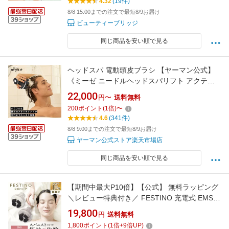
4.32
(19件)
8/8 15:00までの注文で最短8/9お届け
ビューティーブリッジ
同じ商品を安い順で見る
ヘッドスパ 電動頭皮ブラシ 【ヤーマン公式】
《ミーゼ ニードルヘッドスパリフト アクティ
ブ MS32G》ブラック｜頭皮 洗浄 頭皮ブラシ
22,000
円〜
送料無料
リフトケア 皮脂 男女兼用 防水 お風呂 自宅 シ
200
ポイント
(
1
倍)
〜
ャンプー 首 肩 プレゼント
4.6
(341件)
8/8 9:00までの注文で最短8/9お届け
ヤーマン公式ストア楽天市場店
同じ商品を安い順で見る
【期間中最大P10倍】【公式】 無料ラッピング
＼レビュー特典付き／ FESTINO 充電式 EMSヘ
ッドスパ プレミア 電動ヘッドスパ 頭皮マッサ
19,800
円
送料無料
ージ スカルプケア 防水 自宅 電動 美容家電 家
1,800
ポイント
(
1
倍+
9
倍UP)