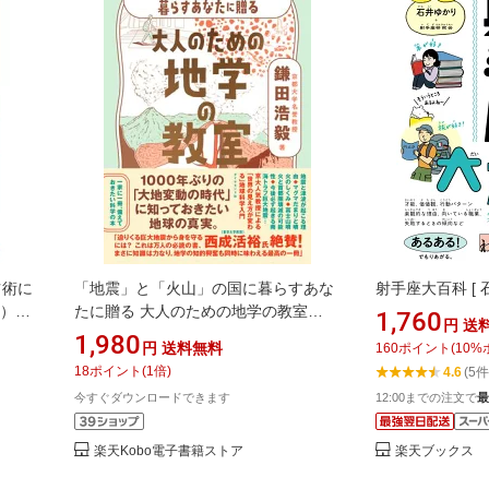
占術に
「地震」と「火山」の国に暮らすあな
射手座大百科 [ 
9）年
たに贈る 大人のための地学の教室
1,760
円
送
【電子書籍】[ 鎌田浩毅 ]
1,980
円
送料無料
160
ポイント
(
10
%
18
ポイント
(
1
倍)
4.6
(5件
今すぐダウンロードできます
12:00までの注文で
最
楽天Kobo電子書籍ストア
楽天ブックス