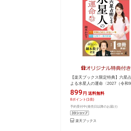
【楽天ブックス限定特典】六星
よる水星人の運命〈2027（令和
版〉(開運カード) [ 細木 かおり ]
899
円
送料無料
8
ポイント
(
1
倍)
予約受付中(発売日以降のお届け)
楽天ブックス