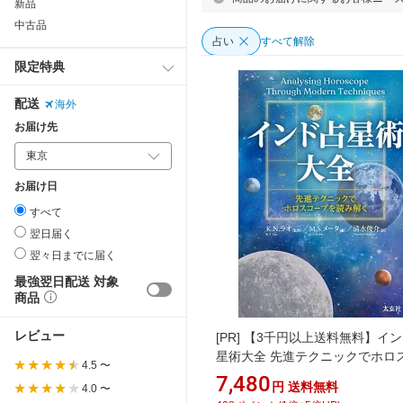
新品
中古品
占い
すべて解除
限定特典
配送
海外
お届け先
お届け日
すべて
翌日届く
翌々日までに届く
最強翌日配送 対象
商品
レビュー
[PR]
【3千円以上送料無料】イン
星術大全 先進テクニックでホロ
4.5 〜
プを読み解く／M．S．メータ／
7,480
円
送料無料
4.0 〜
N．ラオ／清水俊介