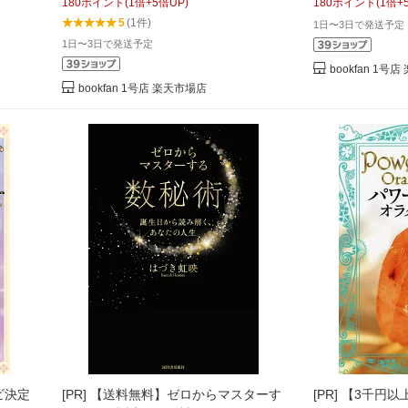
180
ポイント
(
1
倍+
5
倍UP)
180
ポイント
(
1
倍+
5
(1件)
1日〜3日で発送予定
1日〜3日で発送予定
bookfan 1号
bookfan 1号店 楽天市場店
ビ決定
[PR]
【送料無料】ゼロからマスターす
[PR]
【3千円以