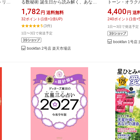
トリセ
る数秘術 誕生日から読み解く、あなた
トーン・オラク
の人生／はづき虹映
魔法のカード6
1,782
4,400
円
送料無料
円
送
32
ポイント
(
1
倍+
1
倍UP)
240
ポイント
(
1
倍+
5
(3件)
1日〜3日で発送予定
1日〜3日で発送予定
bookfan 1号
bookfan 2号店 楽天市場店