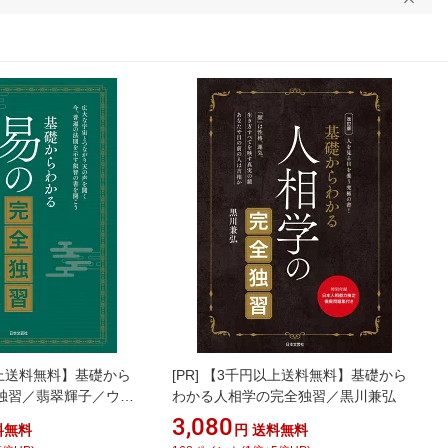
上送料無料】基礎から
[PR]
【3千円以上送料無料】基礎から
独習／翡翠輝子／ウラ
わかる人相学の完全独習／黒川兼弘
3,080
料無料
円
送料無料