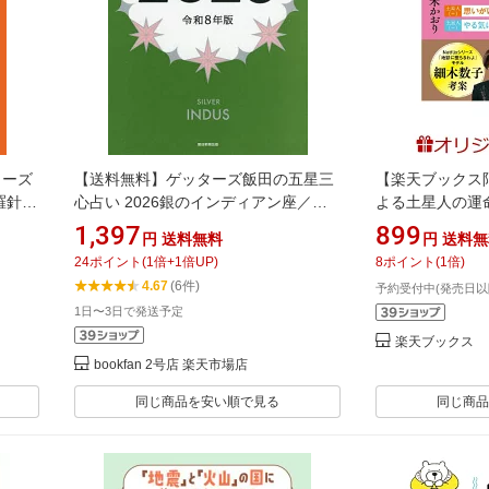
ターズ
【送料無料】ゲッターズ飯田の五星三
【楽天ブックス
羅針盤
心占い 2026銀のインディアン座／ゲ
よる土星人の運命
]
ッターズ飯田
版〉(開運カード) 
1,397
899
円
送料無料
円
送料無
24
ポイント
(
1
倍+
1
倍UP)
8
ポイント
(
1
倍)
4.67
(6件)
予約受付中(発売日以
1日〜3日で発送予定
楽天ブックス
bookfan 2号店 楽天市場店
同じ商品を安い順で見る
同じ商品