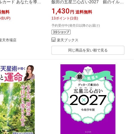
ルカード あなたを導く
飯田の五星三心占い2027 銀のイルカ
4枚セット／森村あこ
座(限定カバー) [ ゲッターズ飯田 ]
1,430
料無料
円
送料無料
5
倍UP)
13
ポイント
(
1
倍)
予約受付中(発売日以降のお届け)
店 楽天市場店
楽天ブックス
同じ商品を安い順で見る