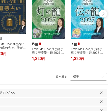
6
7
位
位
e Me Doの直感占い
の扉の先で、誰が待
Love Me Doの月と龍が
Love Me Doの月と龍が
いますか？～ （ブ
導く守護龍占術 2027 灯
導く守護龍占術 2027 伝
20
円
ック・ムック） [
の龍 （ブティック・ム
の龍 （ブティック・ム
1,320
1,320
円
円
 Me Do ]
ック）
ック）
並べ替え
認ください。