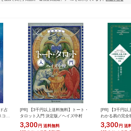
ド占
[PR]
【3千円以上送料無料】トート・
[PR]
【3千円以
スコー
タロット入門 決定版／ヘイズ中村
わかる易の完全
K．
ナイ8易の会
3,300
3,300
円
送料無料
円
送