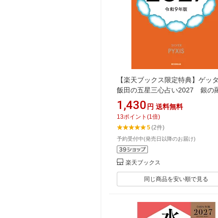
【楽天ブックス限定特典】ゲッ
飯田の五星三心占い2027 銀の
座(限定カバー) [ ゲッターズ飯田 
1,430
円
送料無料
13
ポイント
(
1
倍)
5
(2件)
予約受付中(発売日以降のお届け)
楽天ブックス
同じ商品を安い順で見る