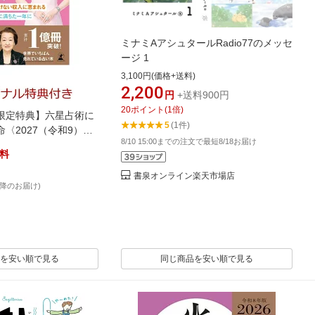
ミナミAアシュタールRadio77のメッセ
ージ 1
3,100円(価格+送料)
2,200
円
+送料900円
20
ポイント
(
1
倍)
限定特典】六星占術に
5
(1件)
〈2027（令和9）年
8/10 15:00までの注文で最短8/18お届け
[ 細木 かおり ]
料
書泉オンライン楽天市場店
降のお届け)
を安い順で見る
同じ商品を安い順で見る