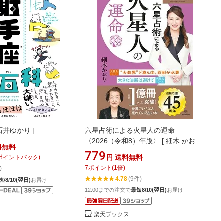
石井ゆかり ]
六星占術による火星人の運命
〈2026（令和8）年版〉 [ 細木 かおり
料無料
]
779
円
送料無料
ポイントバック)
7
ポイント
(
1
倍)
)
4.78
(9件)
短8/10(翌日)
お届け
12:00までの注文で
最短8/10(翌日)
お届け
楽天ブックス