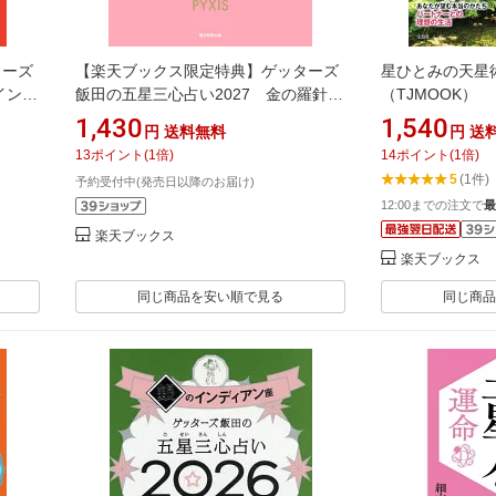
ターズ
【楽天ブックス限定特典】ゲッターズ
星ひとみの天星
インデ
飯田の五星三心占い2027 金の羅針盤
（TJMOOK）
ーズ飯
座(限定カバー) [ ゲッターズ飯田 ]
1,430
1,540
円
送料無料
円
送
13
ポイント
(
1
倍)
14
ポイント
(
1
倍)
5
(1件)
予約受付中(発売日以降のお届け)
12:00までの注文で
最
楽天ブックス
楽天ブックス
同じ商品を安い順で見る
同じ商品