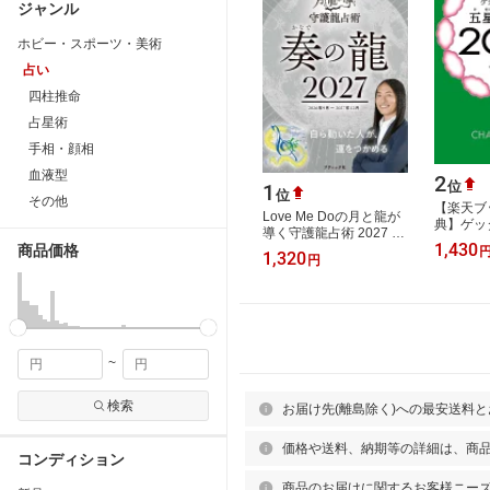
ジャンル
ホビー・スポーツ・美術
占い
四柱推命
占星術
手相・顔相
血液型
2
位
1
位
その他
【楽天ブ
Love Me Doの月と龍が
典】ゲッ
導く守護龍占術 2027 奏
星三心占
1,430
の龍 （ブティック・ム
商品価格
1,320
カメレオ
円
ック）
ー) [ ゲ
~
検索
お届け先(離島除く)への最安送料
価格や送料、納期等の詳細は、商
コンディション
商品のお届けに関するお客様ニー