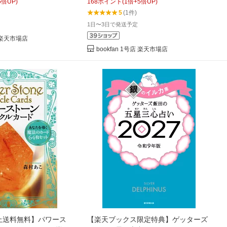
5
倍UP)
168
ポイント
(
1
倍+
5
倍UP)
5
(1件)
1日〜3日で発送予定
店 楽天市場店
bookfan 1号店 楽天市場店
上送料無料】パワース
【楽天ブックス限定特典】ゲッターズ