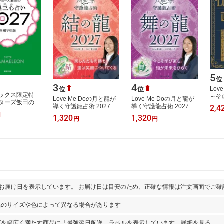
5
位
3
4
位
位
Lov
ックス限定特
～そ
Love Me Doの月と龍が
Love Me Doの月と龍が
ターズ飯田の五
って
導く守護龍占術 2027 結
導く守護龍占術 2027 舞
2,4
い2027 銀の
ティ
の龍 （ブティック・ム
の龍 （ブティック・ム
円
1,320
1,320
ン座(限定カバ
円
円
Love
ック）
ック）
ッター…
とお届け日を表示しています。 お届け日は目安のため、正確な情報は注文画面でご確
品のサイズや色によって異なる場合があります
ズを幅広く満たす商品に「最強翌日配送」ラベルを表示しています。
詳細を見る