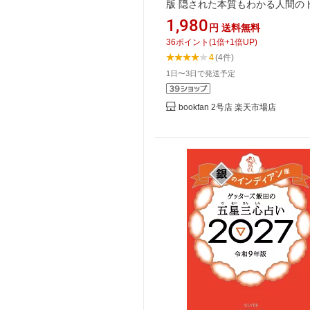
版 隠された本質もわかる人間の
ツ／弦本將裕
1,980
円
送料無料
36
ポイント
(
1
倍+
1
倍UP)
4
(4件)
1日〜3日で発送予定
bookfan 2号店 楽天市場店