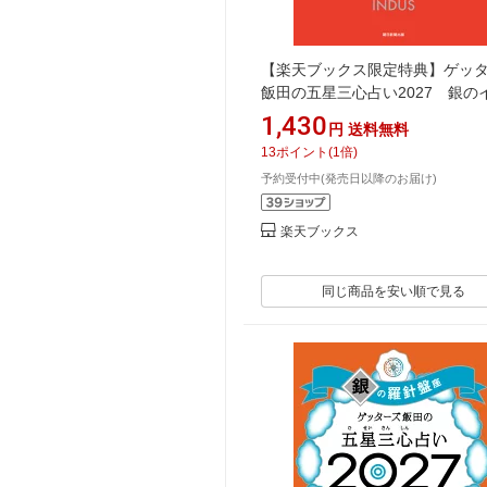
【楽天ブックス限定特典】ゲッ
飯田の五星三心占い2027 銀の
ィアン座(限定カバー) [ ゲッタ
1,430
円
送料無料
田 ]
13
ポイント
(
1
倍)
予約受付中(発売日以降のお届け)
楽天ブックス
同じ商品を安い順で見る