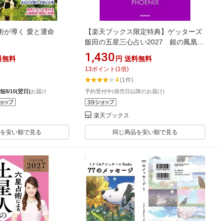
術が導く 愛と運命
【楽天ブックス限定特典】ゲッターズ
飯田の五星三心占い2027 銀の鳳凰座
(限定カバー) [ ゲッターズ飯田 ]
1,430
料無料
円
送料無料
13
ポイント
(
1
倍)
4
(1件)
短8/10(翌日)
お届け
予約受付中(発売日以降のお届け)
楽天ブックス
を安い順で見る
同じ商品を安い順で見る