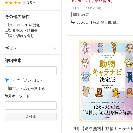
408
ポイント
(
1
倍+
5
倍UP)
3.5 〜
1日〜3日で発送予定
その他の条件
bookfan 1号店 楽天市場店
スーパーDEAL対象
定期購入・頒布会
売り切れを含む
ギフト
詳細検索
すべて
いずれか
商品名のみで検索する
除外キーワード
検索
[PR]
【送料無料】動物キャラナ