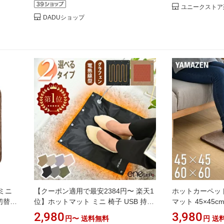
ユニークストア
DADUショップ
ミニ
【クーポン適用で最安2384円〜 楽天1
ホットカーペット
弱切替機
位】ホットマット ミニ 椅子 USB 持ち
マット 45×45c
-
運び ホットカーペット 一人用 エネタ
能付 吸湿発熱素材
2,980
3,980
円〜
送料無料
円
送
ンポ 足温器 あんか アンカ 足元ヒータ
W45BTH/YMM-