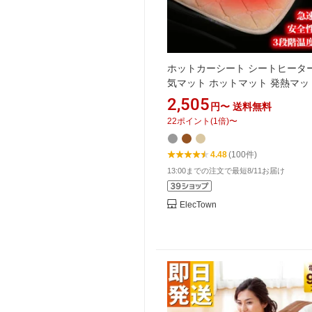
ホットカーシート シートヒーター
気マット ホットマット 発熱マッ
載加熱座布団 加熱パッド usb給
2,505
円〜
送料無料
ミニ電気カーペット 温座 ホット
22
ポイント
(
1
倍)
〜
ション 寒さ対策
4.48
(100件)
13:00までの注文で最短8/11お届け
ElecTown