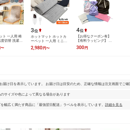
4
3
位
位
ット 一人用 椅
【お得なクーポン有】
ホットマット ホットカ
温度切替 洗濯可
【有料ラッピング】 ギ
ーペット 一人用 ミニマ
 一人用 洗える
フト プレゼント 贈り物
ット デスク下 足元
300
2,980
円
〜
円
円
〜
ットカーペット
お祝い 巾着袋 おしゃれ
60×30cm /74x38cm 省
包装 おまかせ
エネ タイマー 6…
とお届け日を表示しています。 お届け日は目安のため、正確な情報は注文画面でご確
品のサイズや色によって異なる場合があります
ズを幅広く満たす商品に「最強翌日配送」ラベルを表示しています。
詳細を見る