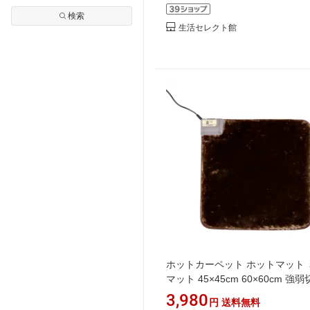
検索
生活セレクト館
ホットカーペット ホットマット 
マット 45×45cm 60×60cm 強
能付 吸湿発熱素材 ふかふか YMM
3,980
円
送料無料
W45BTH/YMM-W60BTH/YMM-