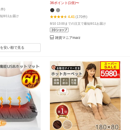
36
ポイント
(
1
倍)
〜
ミニ カーペット 電気カ
腰 背中 デスク下 座布団ヒーター 車中
1件)
ーター 電気マット 山
泊 寒さ対策 パーソナル暖房 節電 新製
短8/11お届け
4.41
(170件)
 【送料無料】
品
8/10 13:00までの注文で最短8/11お届け
雑貨マニアmarz
を安い順で見る