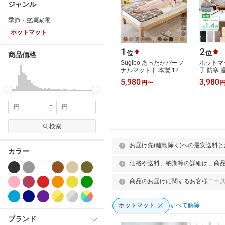
ジャンル
季節・空調家電
ホットマット
1
2
位
位
商品価格
Sugibo あったかパーソ
ホットマ
ナルマット 日本製 12時
子 防寒 
間オフタイマー 2/4/6時
能 ロング
5,980
3,980
円
〜
間任意設定可能 丸洗い
電気 ホ
OK 室温セン…
ヒータ…
~
検索
お届け先(離島除く)への最安送料
カラー
価格や送料、納期等の詳細は、商
商品のお届けに関するお客様ニー
ホットマット
すべて解除
ブランド