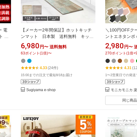
 電
【メーカー2年間保証】ホットキッチ
＼100円OFF
ト 車
ンマット 日本製 送料無料 キッチ
ントエネタンポ u
電式
ンマット ホットマット 足元ヒータ
かい コンパクト
6,980
2,980
円〜
送料無料
円〜
クッ
ー 防水加工 北欧 アンティーク
マット 一人用 
63
ポイント
(
1
倍)
〜
270
ポイント
(
1
倍+
ホットカーペット 椙山紡織
ペット ヒーター
ド 携帯 防寒グ
4.33
(24件)
4.31
(1
対策 USBウォ
場 学校
15:00までの注文で最短8/18お届け
1〜2営業日での発送
Sugiyama e-shop
モニカモニカ 
同じ商品