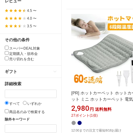
レビュー
4.5 〜
4.0 〜
3.5 〜
その他の条件
スーパーDEAL対象
定期購入・頒布会
売り切れを含む
ギフト
詳細検索
[PR]
ホットカーペット ホットカ
ット ミニ ホットカーペット 電
すべて
いずれか
トマット ホットマット 電気マッ
2,980
円
送料無料
気座布団 防寒対策 足元ヒーター
商品名のみで検索する
27
ポイント
(
1
倍)
器 洗濯可能 暖房器具 寒さ冷え
除外キーワード
ホットカーペット ホットマット
12:00までの注文で最短8/18お届け