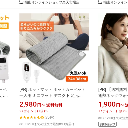
椙山オンラインショップ楽天市場店
椙山オンライン
ーペ
[PR]
ホットマット ホットカーペット
[PR]
【送料無料
気ホッ
一人用 ミニマット デスク下 足元
電熱ネックウォー
ト 電
60×30cm /74x38cm 省エネ タイマー 6
あったか 電熱ヒ
2,980
1,900
円〜
送料無料
円〜
 足温
段階温度調節 電気毛布 洗える 電気マ
イルバッテリーセ
27
ポイント
(
1
倍)
〜
17
ポイント
(
1
倍)
〜
性対策
ット 電気あんか 防寒 アウトドア 冷え
性
4.45
(75件)
8/17 12:00までの
性対策 冬物 低温やけど防止 タイマー
8/10 12:00までの注文で最短8/11お届け
付き