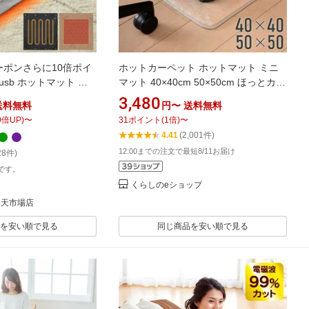
クーポンさらに10倍ポイ
ホットカーペット ホットマット ミニ
sb ホットマット 暖
マット 40×40cm 50×50cm ほっとカー
 ミニマット 薄型 電気
ペット YMM-W402/YMM-W502 節電
3,480
送料無料
円〜
送料無料
コードレス ホット カー
ミニ ホットカーペット 電気カーペッ
9
倍UP)
〜
31
ポイント
(
1
倍)
〜
シート ウォームパッ
ト 一人用 1人用 足温器 あんか アンカ
4.41
(2,001件)
ッズ アウトドア 冷え性
足元ヒーター 山善 YAMAZEN 【送料
12:00までの注文で最短8/11お届け
28件)
ームパッド オフィス 職
無料】
です。
くらしのeショップ
楽天市場店
を安い順で見る
同じ商品を安い順で見る