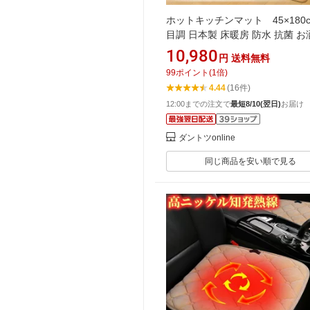
ホットキッチンマット 45×180c
目調 日本製 床暖房 防水 抗菌 お
フローリング調 ロングサイズ ホ
10,980
円
送料無料
カーペット 電気 省エネ 冷え対策
99
ポイント
(
1
倍)
用 敷物 ラグ 台所 ダイニング 
4.44
(16件)
テーブル下 NA-181KM あす楽
12:00までの注文で
最短8/10(翌日)
お届け
ダントツonline
同じ商品を安い順で見る