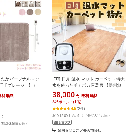
 あったかパーソナルマッ
[PR]
日月 温水 マット カーペット特大
保証【グレージュ】カラ
水を使ったポカポカ床暖房 【送料無
12時間オフタイマー
料】
38,000
送料無料
円
送料無料
設定可能 丸洗いOK 室温
345
ポイント
(
1
倍)
治 スライド式無段階
4.5
(2件)
クタッチの滑らかな肌触
8/10 12:00までの注文で最短8/11お届け
件)
せたサイズバリエーショ
房
定(店舗休業日を除く)
韓国食品コスメ楽天市場店