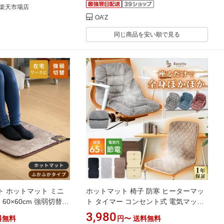
楽天市場店
OA’Z
同じ商品を安い順で見る
 ホットマット ミニ
ホットマット 椅子 防寒 ヒーターマッ
m 60×60cm 強弱切替機
ト タイマー コンセント式 電気マット
 ふかふか YMM-
ロング 温度調節 一人用 洗える ミニホ
3,980
料無料
円〜
送料無料
W60BTH/YMM-
ットカーペット あったかグッズ 足元