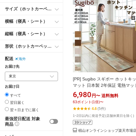
サイズ（ホットカーペット）
横幅（寝具・シート）
縦幅（寝具・シート）
形状（ホットカーペット）
配送
海外
お届け先
[PR]
Sugibo スギボー ホットキ
マット 日本製 2年保証 電熱マッ
お届け日
気マット 電気カーペット 防水素
6,980
円〜
送料無料
すべて
菌加工 防臭加工 すべり止め加工
63
ポイント
(
1
倍)
〜
翌日届く
器具 キッチン に合わせた サイ
4.6
(5件)
翌々日までに届く
エーション フローリング調 カラ
1~2日以内に発送予定(店舗休業日を除く)
リエーション 簡単入／切操作 温
最強翌日配送 対象
節無し
商品
椙山オンラインショップ楽天市場