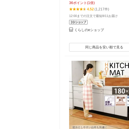
36
ポイント
(
1
倍)
W45BF 節電 ミニ カーペット 
4.52
(1,217件)
ーペット 足元ヒーター 電気マッ
12:00までの注文で最短8/11お届け
善 YAMAZEN 【送料無料】
くらしのeショップ
同じ商品を安い順で見る