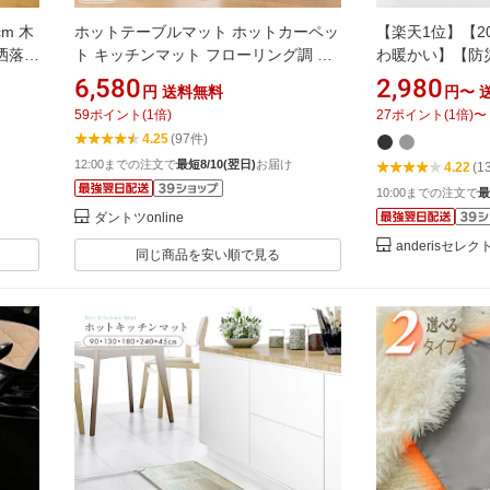
m 木
ホットテーブルマット ホットカーペッ
【楽天1位】【20
洒落
ト キッチンマット フローリング調 テ
わ暖かい】【防災
ット
ーブル下 床暖房 60×110cm 防水 抗菌
大人気】ホットマ
6,580
2,980
円
送料無料
円〜
 一人
お洒落 電気 省エネ 日本製 冷え対策 敷
える 足元 持ち運
59
ポイント
(
1
倍)
27
ポイント
(
1
倍)
〜
リビング
物 木目調 ダイニング リビング デスク
3秒速暖 電気座
4.25
(97件)
NA-171TM 椙山紡織 あす楽
USB ホットカ
12:00までの注文で
最短8/10(翌日)
お届け
4.22
(1
マット 発熱マッ
防寒対策
10:00までの注文で
最
ダントツonline
anderisセレ
同じ商品を安い順で見る