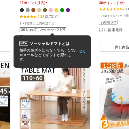
27
ポイント
(
1
倍)
〜
36
ポイント
(
1
倍)
電気カ
ー 電気マット 電気あんか 極薄 キャン
W45BF 節電 
4.46
(4
ト 山
プ 電気ひざ掛け ホットブランケット
ーペット 足元ヒ
12:00までの注文で最
4.32
(2,731件)
防寒 アウトドア 冷え性対策 事務所
善 YAMAZEN
1〜2営業日以内発送予定
ソーシャルギフト可
山善 家電店
快適くらし館
ソーシャルギフトとは
NEW
同じ商品を安い順で見る
同じ商品
相手の住所を知らなくても、SNS
OK
やメールなどでギフトが贈れま
す。