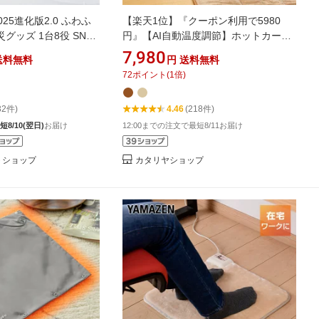
25進化版2.0 ふわふ
【楽天1位】『クーポン利用で5980
グッズ 1台8役 SNS
円』【AI自動温度調節】ホットカーペ
ット 一人用 椅子 洗
ット ホットマット型電気毛布
7,980
送料無料
円
送料無料
び 45cm ミニマット
180cm×80cm ホットマット 電気毛布
72
ポイント
(
1
倍)
布団 シートヒーター 車
敷き 炭素繊維ヒーター タイマー機能
ーシート あったか 電気
付 どこでもマット 電気マット 一人用
32件)
4.46
(218件)
ト 電気毛布 ペット用
ふわまっと ふわふわフランネル洗える
節電 電気暖房
短8/10(翌日)
お届け
12:00までの注文で最短8/11お届け
クトショップ
カタリヤショップ