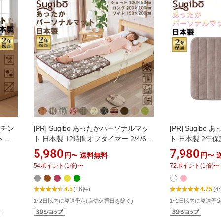
ッチン
[PR]
Sugibo あったかパーソナルマッ
[PR]
Sugibo
ト 電
ト 日本製 12時間オフタイマー 2/4/6時
ト 日本製 2年
材 抗
間任意設定可能 丸洗いOK 室温センサ
ーがお買い得！
5,980
7,980
円〜
送料無料
円〜
 暖房
ー ダニ退治 スライド式無段階温度調
2/4/6時間任意
54
ポイント
(
1
倍)
〜
72
ポイント
(
1
倍)
〜
ズバリ
節 マイクロファイバーふかふか さら
センサー ダニ退
ーバ
っとした触り心地 用途に合わせたサイ
温度調節 シル
4.5
(16件)
4.75
(4
度調
ズバリエーション パーソナル暖房 電
り 用途に合わ
気 節約 節電
ン パーソナル暖
1~2日以内に発送予定(店舗休業日を除く)
1~2日以内に発送予
店