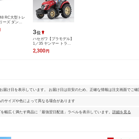
/48 RC大型トレ
リーズ ダンプ
ー（黄） ラジ
円
3
位
ハセガワ【プラモデル】
1／35 ヤンマー トラク
ター YT5113A H-
2,300
円
4967834660052
とお届け日を表示しています。 お届け日は目安のため、正確な情報は注文画面でご確
品のサイズや色によって異なる場合があります
ズを幅広く満たす商品に「最強翌日配送」ラベルを表示しています。
詳細を見る