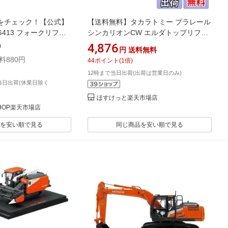
をチェック！【公式】
【送料無料】タカラトミー プラレール
G413 フォークリフト
シンカリオンCW エルダトップリフタ
 日本公式／日本語説明書
ー 電車 おもちゃ 3歳以上
4,876
)
円
送料無料
パズル 手作りキット 脳ト
料880円
44
ポイント
(
1
倍)
 工作キット 段ボール お
12時まで当日出荷(出荷は営業日のみ)
 知育
当日出荷(休業日除く
ほすけっと楽天市場店
HOP楽天市場店
を安い順で見る
同じ商品を安い順で見る