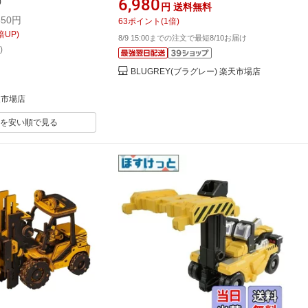
6,980
)
円
送料無料
リンカイシユウ]
PART I DELOREAN 32911 ミニカー
50円
63
ポイント
(
1
倍)
ダイキャスト ジャダトイズ 【国内在
倍UP)
8/9 15:00までの注文で最短8/10お届け
庫品】
)
BLUGREY(ブラグレー) 楽天市場店
天市場店
を安い順で見る