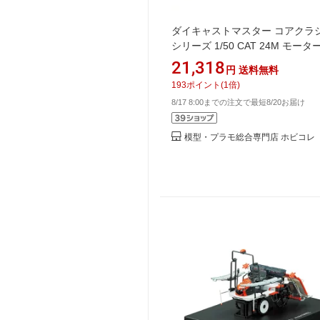
ダイキャストマスター コアクラ
シリーズ 1/50 CAT 24M モー
ーダ DM85264C
21,318
円
送料無料
193
ポイント
(
1
倍)
8/17 8:00までの注文で最短8/20お届け
模型・プラモ総合専門店 ホビコレ