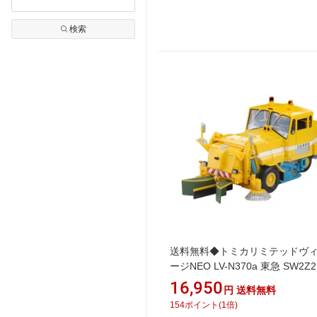
検索
送料無料◆トミカリミテッドヴ
ージNEO LV-N370a 東急 SW2Z
清掃車 (黄) 1/64 ミニカー トミ
16,950
円
送料無料
ク 336150 【8月予約】
154
ポイント
(
1
倍)