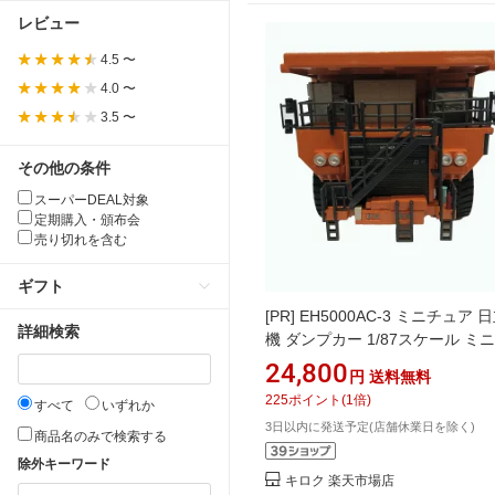
レビュー
4.5 〜
4.0 〜
3.5 〜
その他の条件
スーパーDEAL対象
定期購入・頒布会
売り切れを含む
ギフト
[PR]
EH5000AC-3 ミニチュア 
詳細検索
機 ダンプカー 1/87スケール ミ
アモデル 建機 建機ミニチュア 
24,800
円
送料無料
ー 重機 模型 建設機械 日立建
225
ポイント
(
1
倍)
すべて
いずれか
立建機ミニチュア 日立 ミニ
3日以内に発送予定(店舗休業日を除く)
模型 誕生日 プレゼント 人気 
商品名のみで検索する
おもちゃ 男の子 男子 男性 女子
除外キーワード
キロク 楽天市場店