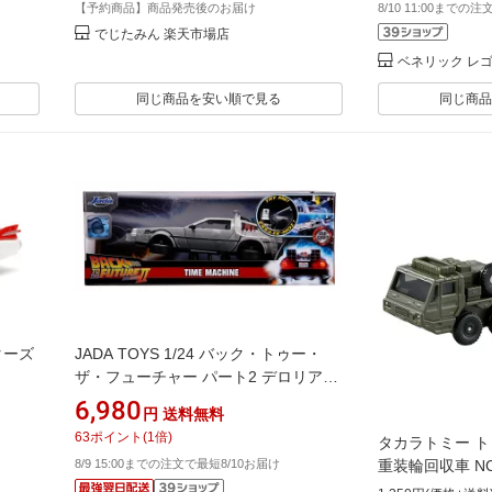
【予約商品】商品発売後のお届け
8/10 11:00までの
ト ゲーム
でじたみん 楽天市場店
ベネリック レ
同じ商品を安い順で見る
同じ商品
スターズ
JADA TOYS 1/24 バック・トゥー・
ザ・フューチャー パート2 デロリアン
731
ライトアップ BACK TO THE FUTURE
6,980
円
送料無料
PART II DELOREAN ミニカー ダイキ
63
ポイント
(
1
倍)
タカラトミー トミ
ャスト ジャダトイズ 映画 【国内在庫
重装輪回収車 N
8/9 15:00までの注文で最短8/10お届け
品】
ウソウリンカイシ