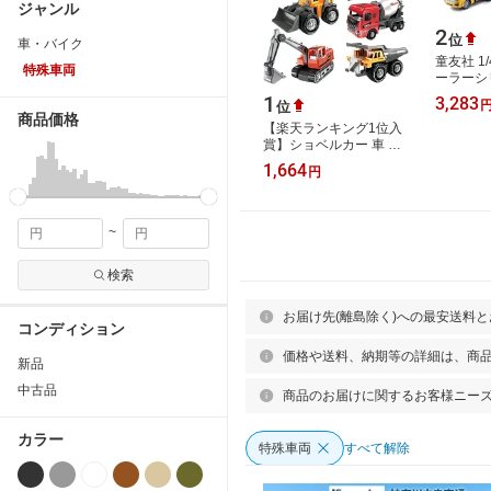
ジャンル
2
位
車・バイク
童友社 1
特殊車両
ーラーシ
トレーラ
1
3,283
位
コン
商品価格
【楽天ランキング1位入
賞】ショベルカー 車 働
く車 おもちゃ ミニカー
1,664
円
砂場 プレゼント 6個セッ
ト 対象年…
~
検索
お届け先(離島除く)への最安送料
コンディション
価格や送料、納期等の詳細は、商
新品
中古品
商品のお届けに関するお客様ニー
カラー
特殊車両
すべて解除