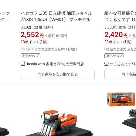
シック
ハセガワ 1/35 日立建機 油圧ショベル
細かな可動部分
ターグレ
ZAXIS 135US【WM01】 プラモデル
つくるんです T
｜Robotime
3,102円(価格+送料)
3,300円(価格+送料
付 3D ウッド
2,552
2,420
円
+送料550円
円
+送
レ 小学生 大人
23
ポイント
(
1
倍)
22
ポイント
(
1
倍)
うち時間 誕生日
8/9 14:00までの注文で最短8/11お届け
8時迄のご注文:最短
Joshin web 家電とPCの大型専門店
つくるんですS
同じ商品を安い順で見る
同じ商品