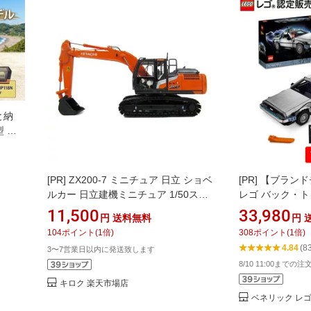
と納
 三
しの
模型
雑貨 日
[PR]
ZX200-7 ミニチュア 日立 ショベ
[PR]
【ブランド
料無料
ルカー 日立建機ミニチュア 1/50スケ
レゴ バック・
ール 日立 ショベルカー 建機 油圧ショ
デロリアン・DMC-
11,500
33,980
円
送料無料
円
ベル ミニカー 重機 模型 建設機械 日立
車 ミニカー イ
104
ポイント
(
1
倍)
308
ポイント
(
1
倍)
建機 クリスマス 誕生日 プレゼント 人
おもちゃ 玩具 
4.84
(8
3〜7営業日以内に発送致します
気 ショベル ユンボ おもちゃ 男の子 男
ック LEGO 男性
8/10 11:00までの
子 男性 女の子 女子 女性 子供
キロク 楽天市場店
ベネリック レ