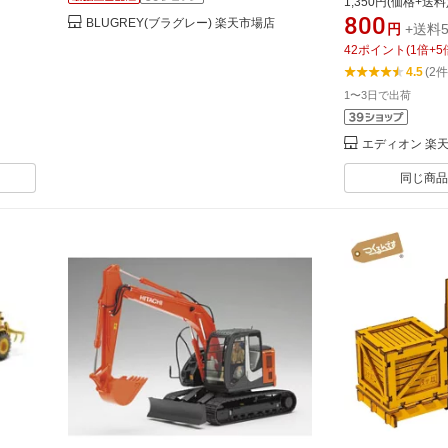
1,350円(価格+送料
タイジユウソウ
800
BLUGREY(ブラグレー) 楽天市場店
円
+送料5
42
ポイント
(
1
倍+
5
4.5
(2件
1〜3日で出荷
エディオン 楽
同じ商品