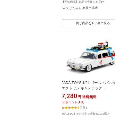
【予約商品】商品発売後のお届け
でじたみん 楽天市場店
同じ商品を安い順で見る
JADA TOYS 1/24 ゴーストバ
エクトワン キャデラック
Ghostbusters Ecto-1 Cadillac 99
7,280
円
送料無料
【国内在庫品】
66
ポイント
(
1
倍)
5
(1件)
8/9 15:00までの注文で最短8/10お届け