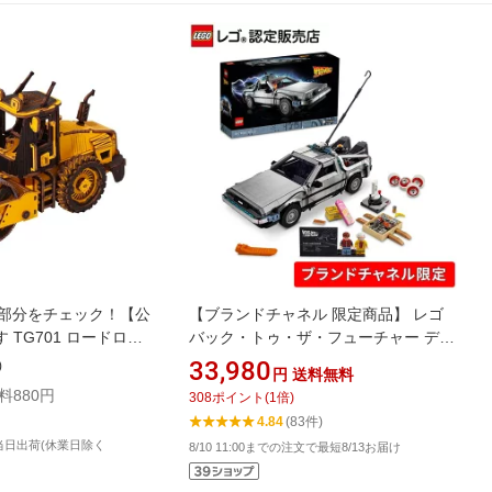
部分をチェック！【公
【ブランドチャネル 限定商品】 レゴ
 TG701 ロードロー
バック・トゥ・ザ・フューチャー デロ
me 日本公式／日本語説
リアン・DMC-12 10300 乗り物 車 ミ
33,980
)
円
送料無料
ッドパズル 手作りキット
ニカー インテリア オシャレ 母 父 おも
料880円
308
ポイント
(
1
倍)
大人 工作キット 段ボー
ちゃ 玩具 誕生日 プレゼント ブロック
4.84
(83件)
誕生日 知育
LEGO 男性 女性
当日出荷(休業日除く
8/10 11:00までの注文で最短8/13お届け