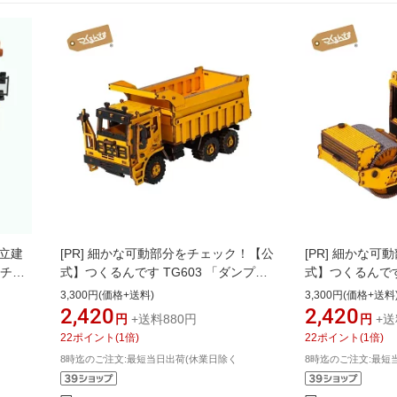
日立建
[PR]
細かな可動部分をチェック！【公
[PR]
細かな可動
ニチュ
式】つくるんです TG603 「ダンプト
式】つくるんです
ミニカ
ラック」／あんしん日本語説明書付
ラー｜Roboti
3,300円(価格+送料)
3,300円(価格+送料
機 日
3D ウッドパズル 手作りキット 脳トレ
明書付 3D ウ
2,420
2,420
円
+送料880円
円
+送
チュア
父の日 おうち時間 誕生日 知育
脳トレ 小学生 
22
ポイント
(
1
倍)
22
ポイント
(
1
倍)
ユンボ
ル おうち時間 
8時迄のご注文:最短当日出荷(休業日除く
8時迄のご注文:最短