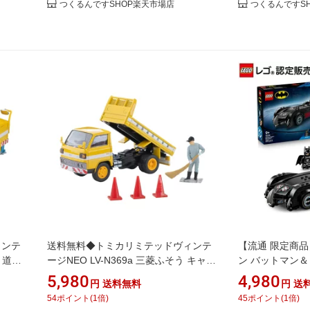
つくるんですSHOP楽天市場店
つくるんですS
ィンテ
送料無料◆トミカリミテッドヴィンテ
【流通 限定商品
2 道路
ージNEO LV-N369a 三菱ふそう キャン
ン バットマン
ーテッ
ター ダンプトラック 道路維持作業車
ル 76333 お
5,980
4,980
円
送料無料
円
送
フィギュア付 1/64 ミニカー トミーテ
ント ブロック L
54
ポイント
(
1
倍)
45
ポイント
(
1
倍)
ック 336518 【8月予約】
供 9歳 10歳 1