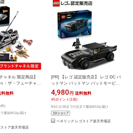
チャネル 限定商品】
[PR]
【レゴ 認定販売店】 レゴ DC バ
トゥ・ザ・フューチャー
ットマン バットマン バットモービル
12 10300 乗り物
76332 おもちゃ 玩具 誕生日 プレゼン
4,980
送料無料
円
送料無料
ンテリア オシャレ 母 父
ト ブロック LEGO 男の子 女の子 子供
45
ポイント
(
1
倍)
誕生日 プレゼント ブロ
9歳 10歳 11歳 小学生 対戦 ロボット
3件)
8/10 11:00までの注文で最短8/13お届け
 女性
ゲーム
注文で最短8/13お届け
ベネリック レゴストア楽天市場店
ゴストア楽天市場店