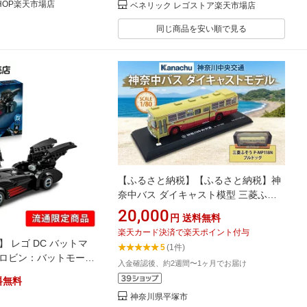
HOP楽天市場店
ベネリック レゴストア楽天市場店
同じ商品を安い順で見る
【ふるさと納税】【ふるさと納税】神
奈中バス ダイキャスト模型 三菱ふそ
う ダイキャスト模型 懐かしの昭和に
20,000
円
送料無料
活躍したバス ブルドッグ 模型 のりも
楽天カード決済で楽天ポイント付与
の 乗り物 玩具 おもちゃ 雑貨 日用品
】 レゴ DC バットマ
5
(1件)
P-MP118N 神奈中商事 送料無料 神奈
＆ロビン：バットモービ
入金確認後、約2週間〜1ヶ月でお届け
川県 平塚市
もちゃ 玩具 誕生日 プレゼ
料無料
EGO 男の子 女の子 子
神奈川県平塚市
1歳 小学生 対戦 ロボッ