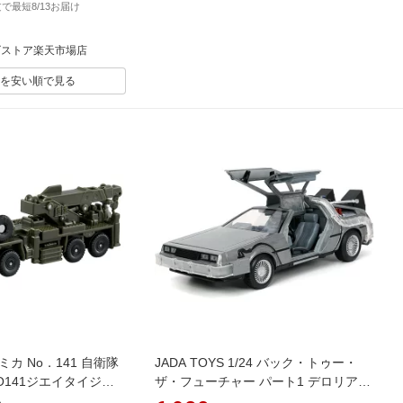
注文で最短8/13お届け
ゴストア楽天市場店
を安い順で見る
カ No．141 自衛隊
JADA TOYS 1/24 バック・トゥー・
O141ジエイタイジユ
ザ・フューチャー パート1 デロリアン
ユウ [NO141ジエイ
ライトアップ BACK TO THE FUTURE