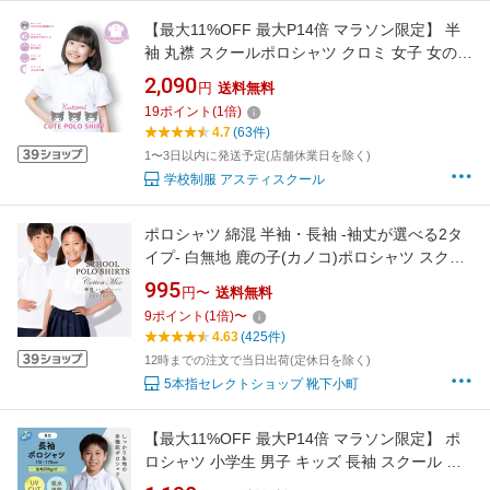
【最大11%OFF 最大P14倍 マラソン限定】 半
袖 丸襟 スクールポロシャツ クロミ 女子 女の子
キッズ 子供 ポロシャツ 小学生 中学生 学童 毛
2,090
円
送料無料
玉 できにくい 抗ピル 防汚 速乾 ふんわり袖 制
19
ポイント
(
1
倍)
服 通園 通学 かわいい サンリオ スクール
4.7
(63件)
1〜3日以内に発送予定(店舗休業日を除く)
学校制服 アスティスクール
ポロシャツ 綿混 半袖・長袖 -袖丈が選べる2タ
イプ- 白無地 鹿の子(カノコ)ポロシャツ スクー
ルポロシャツ 子供用 小さめから大きめまで選
995
円〜
送料無料
べるキッズ100-160サイズ【RCP】【追跡可能
9
ポイント
(
1
倍)
〜
メール便送料無料】
4.63
(425件)
12時までの注文で当日出荷(定休日を除く)
5本指セレクトショップ 靴下小町
【最大11%OFF 最大P14倍 マラソン限定】 ポ
ロシャツ 小学生 男子 キッズ 長袖 スクール シ
ロ 白 シャツ 制服 通学 小学生 中学 高校 男児