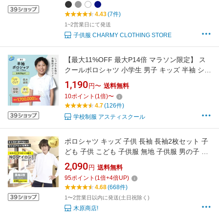
4.43
(7件)
1~2営業日にて発送
子供服 CHARMY CLOTHING STORE
【最大11%OFF 最大P14倍 マラソン限定】 ス
クールポロシャツ 小学生 男子 キッズ 半袖 シロ
白 シャツ 制服 通園 通学 小学生 子供 中学 高校
1,190
円〜
送料無料
男児 男の子用 小学校 通販 学生服 通学 学校 ス
10
ポイント
(
1
倍)
〜
クールシャツ 中学生 学童 スクール
4.7
(126件)
学校制服 アスティスクール
ポロシャツ キッズ 子供 長袖 長袖2枚セット 子
ども 子供 こども 子供服 無地 子供服 男の子 女
の子 鹿の子 白 無地 男女兼用 制服 通販 学生服
2,090
円
送料無料
ポロシャツ シャツ スクール 通学 小学生 学校用
95
ポイント
(
1
倍+
4
倍UP)
通販 学生服 小学校 白 送料無料 おしゃれ
4.68
(668件)
1〜2営業日以内に発送(土日祝除く)
木原商店!