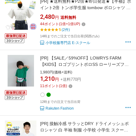
[PR]
★送料無料★P2倍★即日発送★【半袖】ポ
イント2倍 トンボ学生服 tombow ポロシャツ ホ
ワイト 日本ブランド 当日出荷 衣替え 男女兼用
2,480
円
送料無料
新学期 白 小学生 中学生 小学 中学 制服 学生服
44
ポイント
(
1
倍+
1
倍UP)
スクール 標準学生服 学校用 小学校 中学校 通販
5
(2件)
安い 入学 買い替え 速乾 透けない
14時までのご注文で当日出荷(関西のみ)
小学校服専門店 E-スクール
[PR]
【SALE／59%OFF】LOWRYS FARM
【KIDS】ロゴプリントポロSS ローリーズファ
ーム トップス ポロシャツ ホワイト グリーン
1,980円(価格+送料)
1,210
円
+送料770円
11
ポイント
(
1
倍)
12時までの注文で当日出荷
Rakuten Fashion
[PR]
接触冷感 サラッとDRY ドライメッシュポ
ロシャツ 白 半袖 制服 小学校 小学生 スクール