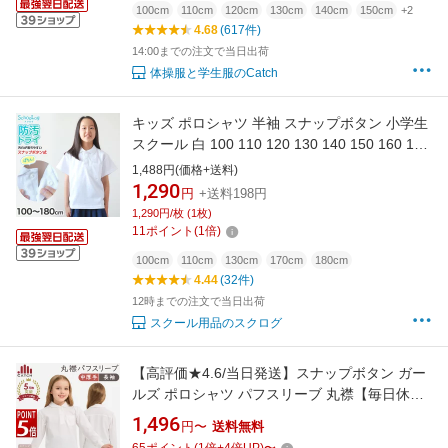
100cm
110cm
120cm
130cm
140cm
150cm
+2
4.68
(617件)
14:00までの注文で当日出荷
体操服と学生服のCatch
キッズ ポロシャツ 半袖 スナップボタン 小学生
スクール 白 100 110 120 130 140 150 160 170
180 cm 男子 女子 スクールシャツ 制服 小学校
1,488円(価格+送料)
学生服 通学 大きいサイズ 男の子 女の子 子供
1,290
円
+送料198円
鹿の子
1,290円/枚 (1枚)
11
ポイント
(
1
倍)
100cm
110cm
130cm
170cm
180cm
4.44
(32件)
12時までの注文で当日出荷
スクール用品のスクログ
【高評価★4.6/当日発送】スナップボタン ガー
ルズ ポロシャツ パフスリーブ 丸襟【毎日休ま
ず発送→最短翌日／置き配指定OK】【中厚手/
1,496
円〜
送料無料
鹿の子/形態安定】ぱっちんボタン 長袖 白 ノー