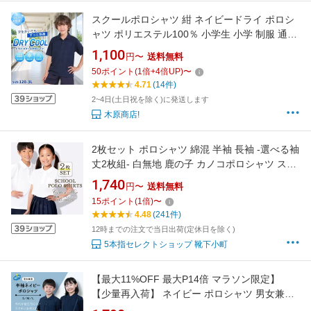
スクールポロシャツ 紺 ネイビードライ ポロシ
ャツ ポリエステル100％ 小学生 小学 制服 通販
学生服 半袖 シャツ スクールシャツ 高校生 通学
1,100
円〜
送料無料
用 小学生 学校用 小学生用 学校用 入学 中学生
50
ポイント
(
1
倍+
4
倍UP)
〜
小学校 00302-ADP ポケットなし 送料無料 子ど
4.71
(14件)
も
2~4日(土日祝を除く)に発送します
木原商店!
2枚セット ポロシャツ 綿混 半袖 長袖 -選べる袖
丈2枚組- 白無地 鹿の子 カノコポロシャツ スク
ールポロシャツ 子供キッズ 100-160サイズ
1,740
円〜
送料無料
【RCP】【追跡可能メール便送料無料】
15
ポイント
(
1
倍)
〜
4.48
(241件)
12時までの注文で当日出荷(定休日を除く)
5本指セレクトショップ 靴下小町
【最大11%OFF 最大P14倍 マラソン限定】
【少量再入荷】 ネイビー ポロシャツ 男女兼用
中学生 高校生 小学生 男子 キッズ 半袖 紺 シャ