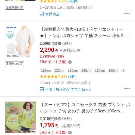
4.68
(395件)
1〜2営業日以内に発送(土日祝除く)
木原商店!
【複数購入で最大P10倍！今すぐエントリー
★】トンボ ポロシャツ 半袖 スクール 小学生 ス
ナップボタン 110cm〜180cm 制服 スクールシ
2,688円(価格+送料)
ャツ 男子 女子 中学生 小学校 110 120 130 140
2,290
円
+送料398円
150 160 170 180 キッズ 子供 速乾 TOMBOW
2,290円/枚 (1枚)
学生服【取寄せ】
20
ポイント
(
1
倍)
110cm
120cm
130cm
140cm
150cm
160cm
+2
4.86
(79件)
12:00までの注文で最短8/21お届け
下着・靴下のすててこねっと
【ズートピア2】ユニセックス 前後 プリント ポ
ロシャツ 子供 女の子 男の子 90cm 100cm
110cm 120cm 130cm 春 夏 pairmanon 通園 通
2,015円(価格+送料)
学 お出かけ トレンド シンプル お洒落 カジュア
1,795
円
+送料220円
ル おそろい ペアマノン
16
ポイント
(
1
倍)