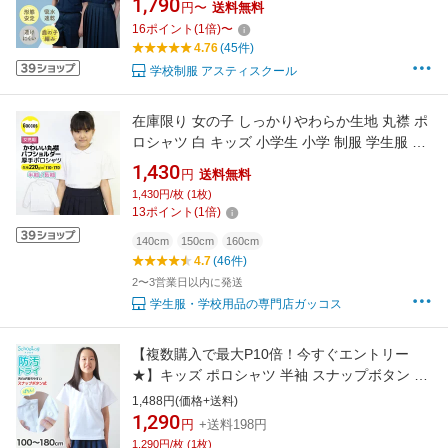
1,790
円〜
送料無料
ツ 制服 通学 小学生 子供 中学 高校 小学校 通販
16
ポイント
(
1
倍)
〜
学生服 通学 学校 スクールシャツ 学童 スクール
4.76
(45件)
さわやか S M L
学校制服 アスティスクール
在庫限り 女の子 しっかりやわらか生地 丸襟 ポ
ロシャツ 白 キッズ 小学生 小学 制服 学生服 半
袖 長袖 シャツ スクールポロシャツ 通学用 小学
1,430
円
送料無料
生 学校用 入学 パフスリーブ 高品質 安い かわ
1,430円/枚 (1枚)
いい 1000円ぽっきり
13
ポイント
(
1
倍)
140cm
150cm
160cm
4.7
(46件)
2〜3営業日以内に発送
学生服・学校用品の専門店ガッコス
【複数購入で最大P10倍！今すぐエントリー
★】キッズ ポロシャツ 半袖 スナップボタン 小
学生 スクール 白 100 110 120 130 140 150
1,488円(価格+送料)
160 170 180 cm 男子 女子 スクールシャツ 制
1,290
円
+送料198円
服 小学校 学生服 通学 大きいサイズ 男の子 女
1,290円/枚 (1枚)