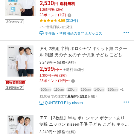
吸汗速乾 男の子 女の子 ポリエステル100％ ス
2,530
円
送料無料
クールポロシャツ 白 キッズ さらさらDRY 夏用
1,265円/枚 (2枚)
ポロシャツ 猛暑 暑がり 涼しい 暑さ対策 熱中症
23
ポイント
(
1
倍)
対策
4.59
(313件)
2〜3営業日以内に発送
学生服・学校用品の専門店ガッコス
[PR]
2枚組 半袖 ポロシャツ ポケット無 スクー
ル 制服 男の子 女の子 子供服 子ども こども キ
ッズ トドラー ジュニア ティーンズ ユニセック
3,249円〜 (価格+送料)
ス 男女兼用 小学校 中学生 高校生 ニッセン
2,599
円〜
+送料650円
nissen 100 110 120 130 140 150 160 夏服
1,300円～/枚 (2枚)
23
ポイント
(
1
倍)
〜
100cm
110cm
120cm
130cm
140cm
150cm
+1
12:00までの注文で
最短8/8(翌日)
お届け
QUNTSTYLE by nissen
[PR]
【2枚組】半袖 ポロシャツ ポケットあり
制服 ニッセン nissen子供 子ども こども キッズ
小学校 高校 学生服 女子 男子 スクールポロシャ
3,249円〜 (価格+送料)