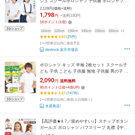
シュ スクールポロシャツ 子供服 ポロシャツ 長
袖シャツ 半袖シャツ キッズ ベビー服 男の子 女
2,128円(価格+送料)
の子 スクールウェア 入園 入学 通園 通学 小学
1,798
円
+送料330円
校 制服 速乾 防汚
16
ポイント
(
1
倍)
110cm
120cm
130cm
140cm
150cm
160cm
+1
4.92
(25件)
1〜3営業日以内に発送予定
devirock 楽天市場店
ポロシャツ キッズ 半袖 2枚セット スクール子
ども 子供 こども 子供服 無地 子供服 男の子 女
の子 鹿の子 白 無地 男女兼用 制服 通販 学生服
2,090
円
送料無料
ポロシャツ シャツ スクールシャツ 通学用 小学
95
ポイント
(
1
倍+
4
倍UP)
生 学校用 学生服 小学校 白 送料無料 おしゃれ
4.67
(747件)
1〜2営業日以内に発送(土日祝除く)
木原商店!
【高評価★4.7／留めやすい♪】スナップボタン
ガールズ ポロシャツ パフスリーブ 丸襟【中厚
手 鹿の子 形態安定】半袖 女の子 スクールポロ