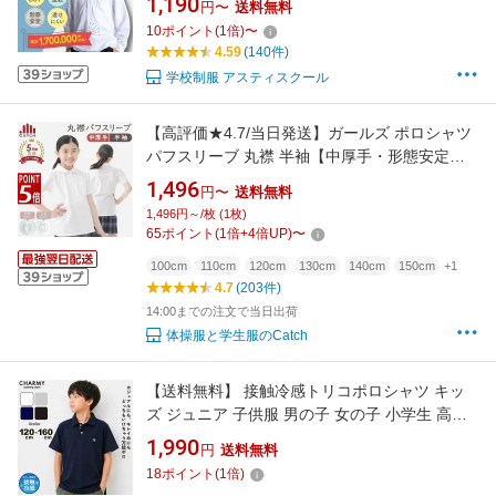
1,190
円〜
送料無料
男の子 子供 安い 小学校 通販 学生服 通学用 学
10
ポイント
(
1
倍)
〜
校用 スクールシャツ
4.59
(140件)
学校制服 アスティスクール
【高評価★4.7/当日発送】ガールズ ポロシャツ
パフスリーブ 丸襟 半袖【中厚手・形態安定】
花ボタン 白 ノーアイロン 吸水速乾 スクール ポ
1,496
円〜
送料無料
ロシャツ キッズ 女の子 子供 小学生 小学校 制
1,496円～/枚 (1枚)
服 かわいい 入学 送料無料【毎日休まず発送→
65
ポイント
(
1
倍+
4
倍UP)
〜
最短翌日／置き配指定OK】R571042
100cm
110cm
120cm
130cm
140cm
150cm
+1
4.7
(203件)
14:00までの注文で当日出荷
体操服と学生服のCatch
【送料無料】 接触冷感トリコポロシャツ キッ
ズ ジュニア 子供服 男の子 女の子 小学生 高学
年 中学生 半袖 ポロ シャツ カジュアル きれい
1,990
円
送料無料
め 大人っぽい アウトドア 冷感 涼しい 冠婚葬祭
18
ポイント
(
1
倍)
制服 フォーマル