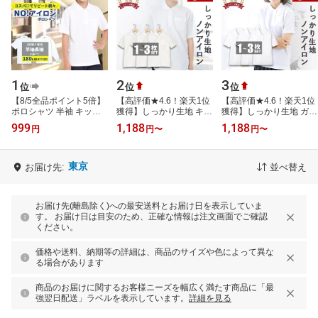
1
2
3
位
位
位
【8/5全品ポイント5倍】
【高評価★4.6！楽天1位
【高評価★4.6！楽天1位
ポロシャツ 半袖 キッズ
獲得】しっかり生地 キッ
獲得】しっかり生地 ガー
長袖 スクールポロシャツ
ズ ポロシャツ 半袖【毎
ルズ ポロシャツ 半袖
999
1,188
1,188
円
円
〜
円
〜
木原商店 学校用 ポロシ
日休まず発送→最短翌日
【毎日休まず発送→最短
ャツ 学…
お届け】…
翌日お届け…
東京
お届け先:
並べ替え
お届け先(離島除く)への最安送料とお届け日を表示していま
す。 お届け日は目安のため、正確な情報は注文画面でご確認
ください。
価格や送料、納期等の詳細は、商品のサイズや色によって異な
る場合があります
商品のお届けに関するお客様ニーズを幅広く満たす商品に「最
強翌日配送」ラベルを表示しています。
詳細を見る