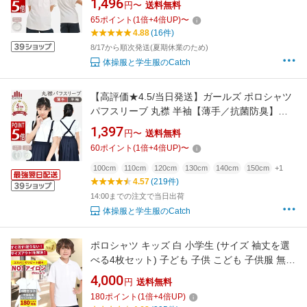
1,496
円〜
送料無料
シャツ キッズ 小学生 白 ぱっちんボタン かわい
65
ポイント
(
1
倍+
4
倍UP)
〜
い 子供 小学校 制服 幼稚園 保育園 入学 送料無
4.88
(16件)
料 PO525532
8/17から順次発送(夏期休業のため)
体操服と学生服のCatch
【高評価★4.5/当日発送】ガールズ ポロシャツ
パフスリーブ 丸襟 半袖【薄手／抗菌防臭】花
ボタン 夏 鹿の子 ノーアイロン 吸水速乾 スクー
1,397
円〜
送料無料
ル ポロシャツ キッズ 女の子 子供 小学生 小学
60
ポイント
(
1
倍+
4
倍UP)
〜
校 制服 かわいい 入学 送料無料【毎日休まず発
送→最短翌日／置き配指定OK】R579192
100cm
110cm
120cm
130cm
140cm
150cm
+1
4.57
(219件)
14:00までの注文で当日出荷
体操服と学生服のCatch
ポロシャツ キッズ 白 小学生 (サイズ 袖丈を選
べる4枚セット) 子ども 子供 こども 子供服 無地
子供服 男の子 女の子 ポロシャツ 白 無地 男女
4,000
円
送料無料
兼用 制服 学生服 ポロシャツ シャツ スクールシ
180
ポイント
(
1
倍+
4
倍UP)
ャツ 通学 小学生 学校用 学生服 小学校 白