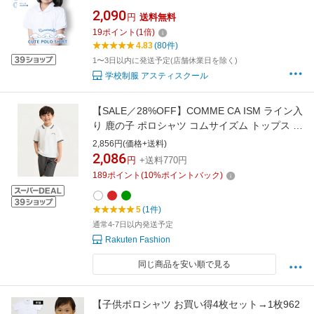
入り 女子 女の子 小学生 子供 キッズ 制服 通園
2,090
円
送料無料
通学 サンリオ 学生服 防汚 速乾 ふんわり袖 毛
19
ポイント
(
1
倍)
玉 できにくい 抗ピル 中学生 学童 スクール
4.83
(80件)
1〜3日以内に発送予定(店舗休業日を除く)
学校制服 アスティスクール
【SALE／28%OFF】COMME CA ISM ライン入
り 鹿の子 ポロシャツ コムサイズム トップス ポ
ロシャツ レッド グリーン ブルー ホワイト ネイ
2,856円(価格+送料)
ビー
2,086
円
+送料770円
189
ポイント
(
10
%ポイントバック)
5
(1件)
通常4-7日以内発送予定
Rakuten Fashion
同じ商品を安い順で見る
【子供ポロシャツ お買い得4枚セット→1枚962