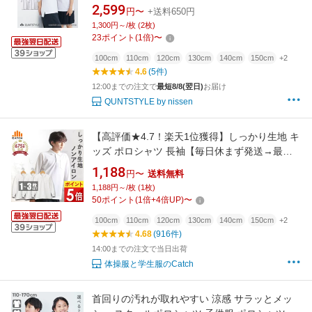
ツ スクール 中学生 女の子 男の子 学校 白 幼稚
2,599
円〜
+送料650円
園 綿100％ 子供服 鹿の子 保育園 標準服 夏服
1,300円～/枚 (2枚)
23
ポイント
(
1
倍)
〜
100cm
110cm
120cm
130cm
140cm
150cm
+2
4.6
(5件)
12:00までの注文で
最短8/8(翌日)
お届け
QUNTSTYLE by nissen
【高評価★4.7！楽天1位獲得】しっかり生地 キ
ッズ ポロシャツ 長袖【毎日休まず発送→最短
翌日／置き配指定OK】白 小学生 中厚手 ふんわ
1,188
円〜
送料無料
り丈夫 形態安定 ノーアイロン 吸水速乾 鹿の子
1,188円～/枚 (1枚)
スクール 中学生 男の子 女の子 子供 小学校 制
50
ポイント
(
1
倍+
4
倍UP)
〜
服 名前タグ 入学 送料無料 LB444561
100cm
110cm
120cm
130cm
140cm
150cm
+2
4.68
(916件)
14:00までの注文で当日出荷
体操服と学生服のCatch
首回りの汚れが取れやすい 涼感 サラッとメッ