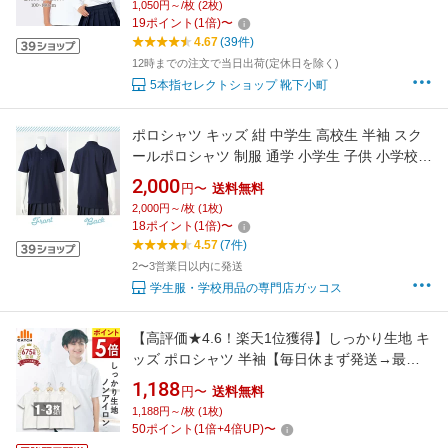
1,050円～/枚 (2枚)
イズ【RCP】【追跡可能メール便送料無料】
19
ポイント
(
1
倍)
〜
4.67
(39件)
12時までの注文で当日出荷(定休日を除く)
5本指セレクトショップ 靴下小町
ポロシャツ キッズ 紺 中学生 高校生 半袖 スク
ールポロシャツ 制服 通学 小学生 子供 小学校
学生服 通学 学校 スクールシャツ ネイビー S M
2,000
円〜
送料無料
L 無地 形態安定 シワになりくい ノーアイロン
2,000円～/枚 (1枚)
透けにくい ジュニア 中学校制服 ※別ページに
18
ポイント
(
1
倍)
〜
てドライメッシュ紺ポロシャツ取扱中
4.57
(7件)
2〜3営業日以内に発送
学生服・学校用品の専門店ガッコス
【高評価★4.6！楽天1位獲得】しっかり生地 キ
ッズ ポロシャツ 半袖【毎日休まず発送→最短
翌日／置き配指定OK】白 鹿の子 中厚手 小学生
1,188
円〜
送料無料
ふんわり丈夫 形態安定 ノーアイロン 吸水速乾
1,188円～/枚 (1枚)
スクール ポロシャツ 中学生 男の子 女の子 子供
50
ポイント
(
1
倍+
4
倍UP)
〜
小学校 制服 送料無料 LB444582