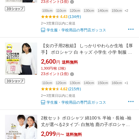
23
ポイント
(
1
倍)
100cm
110cm
120cm
130cm
140cm
150cm
+2
4.43
(134件)
2〜3営業日以内に発送
学生服・学校用品の専門店ガッコス
【女の子用2枚組】 しっかりやわらか生地 【厚
手】 ポロシャツ 白 キッズ 小学生 小学 制服 学
生服 長袖 シャツ スクールポロシャツ 通学用 小
2,600
円
送料無料
学生 学校用 小学生用 学校用 入学 通販 買い替
1,300円/枚 (2枚)
え スクール 高品質 安い 受験用 秋冬用ポロシャ
23
ポイント
(
1
倍)
ツ
110cm
120cm
130cm
140cm
150cm
160cm
+1
4.62
(215件)
2〜3営業日以内に発送
学生服・学校用品の専門店ガッコス
2枚セット ポロシャツ 綿100％ 半袖・長袖 -袖
丈が選べる2タイプ- 白無地 鹿の子ポロシャツ
カノコポロシャツ スクールポロシャツ 子供用
2,099
円〜
送料無料
小さめから大きめまで選べるキッズ 100-160サ