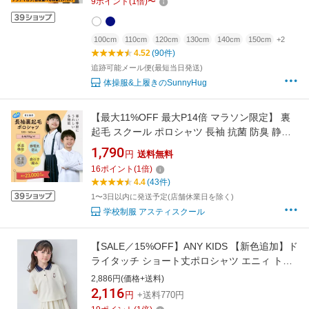
9
ポイント
(
1
倍)
〜
ット付 キッズ 男子 女子 【送料無料】
100cm
110cm
120cm
130cm
140cm
150cm
+2
4.52
(90件)
追跡可能メール便(最短当日発送)
体操服&上履きのSunnyHug
【最大11%OFF 最大P14倍 マラソン限定】 裏
起毛 スクール ポロシャツ 長袖 抗菌 防臭 静電
防止 ポロシャツ 白 小学生 子供 制服 120 130
1,790
円
送料無料
140 150 160 中学生 学童 キッズ
16
ポイント
(
1
倍)
4.4
(43件)
1〜3日以内に発送予定(店舗休業日を除く)
学校制服 アスティスクール
【SALE／15%OFF】ANY KIDS 【新色追加】ド
ライタッチ ショート丈ポロシャツ エニィ トッ
プス ポロシャツ ブルー ベージュ グリーン
2,886円(価格+送料)
2,116
円
+送料770円