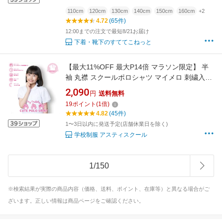
110cm
120cm
130cm
140cm
150cm
160cm
+2
4.72
(65件)
12:00までの注文で最短8/21お届け
下着・靴下のすててこねっと
【最大11%OFF 最大P14倍 マラソン限定】 半
袖 丸襟 スクールポロシャツ マイメロ 刺繍入り
女子 女の子 小学生 子供 キッズ ポロシャツ 制
2,090
円
送料無料
服 学生服 防汚 速乾 ふんわり袖 毛玉 できにく
19
ポイント
(
1
倍)
い 抗ピル 中学生 学童 スクール サンリオ
4.82
(45件)
1〜3日以内に発送予定(店舗休業日を除く)
学校制服 アスティスクール
1
/
150
※検索結果が実際の商品内容（価格、送料、ポイント、在庫等）と異なる場合がご
ざいます。正しい情報は商品ページをご確認ください。