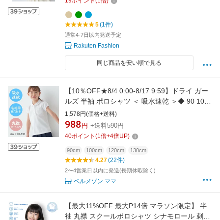
19
ポイント
(
1
倍)
5
(1件)
通常4-7日以内発送予定
Rakuten Fashion
同じ商品を安い順で見る
【10％OFF★8/4 0:00-8/17 9:59】ドライ ガー
ルズ 半袖 ポロシャツ ＜ 吸水速乾 ＞◆ 90 100
110 120 130 ◆◇ スクール 子ども 子供 キッズ
1,578円(価格+送料)
トップス 通園 通学 制服 スクールポロシャツ 小
988
円
+送料590円
学生 保育園 幼稚園 着入園 入学 吸水 夏 鹿の子
40
ポイント
(
1
倍+
4
倍UP)
ベルメゾン
90cm
100cm
120cm
130cm
4.27
(22件)
2〜4営業日以内に発送(長期休暇除く)
ベルメゾン ママ
【最大11%OFF 最大P14倍 マラソン限定】 半
袖 丸襟 スクールポロシャツ シナモロール 刺繍