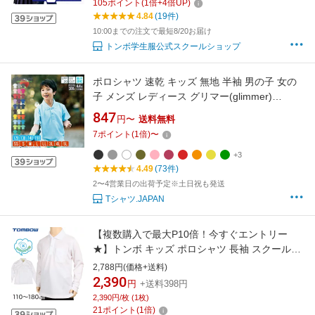
105
ポイント
(
1
倍+
4
倍UP)
4.84
(19件)
10:00までの注文で最短8/20お届け
トンボ学生服公式スクールショップ
ポロシャツ 速乾 キッズ 無地 半袖 男の子 女の
子 メンズ レディース グリマー(glimmer)
00300-ACT 子供服 子供 子ども ジュニア こど
847
円〜
送料無料
も 吸汗速乾 UVカット 4.4オンス スポーツ 運動
7
ポイント
(
1
倍)
〜
会 体育 発表会 保育園 幼稚園 小学校 入園 入学
通園 通学 ダンス 100 110 120 130 140 150
+3
4.49
(73件)
2〜4営業日の出荷予定※土日祝も発送
Tシャツ.JAPAN
【複数購入で最大P10倍！今すぐエントリー
★】トンボ キッズ ポロシャツ 長袖 スクールシ
ャツ スナップボタン 汚れが落ちやすい
2,788円(価格+送料)
110cm〜180cm 小学生 男子 女子 制服 学生服
2,390
円
+送料398円
シャツ 小学校 中学生 白 子供 110 120 130 140
2,390円/枚 (1枚)
150 160 170 180【取寄せ】
21
ポイント
(
1
倍)