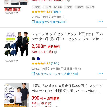
65
ポイント
(
1
倍+
4
倍UP)
〜
アイロン 吸水速乾 女の子 小学生 小学校 制服
かわいい 送料無料 PO525421
100cm
110cm
120cm
130cm
140cm
150cm
4.74
(35件)
14:00までの注文で当日出荷
体操服と学生服のCatch
ジャージ キッズ セットアップ 上下セット 下 パ
ンツ 女の子 男の子 ユニセックス ジュニアサイ
ズ 120 130 140 150 160 サイズ アクティブウ
2,590
円
送料無料
ェア
23
ポイント
(
1
倍)
4.5
(18件)
12時までの注文で当日出荷(定休日を除く)
5本指セレクトショップ 靴下小町
【夏の洗い替えに★限定価格990円~】スクール
ポロ 半袖 白 紺 制服 学生服 スクールポロシャ
ツ 小学生 中学生 高校生 通学 100~170 S M L
990
円〜
送料無料
LL 透けにくく丈夫 吸汗速乾 洗濯や摩擦に強い
990円～/枚 (1枚)
毛玉防止 チクチクしない印字タグ 白は胸ポケ