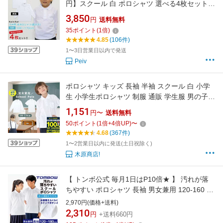
円】スクール 白 ポロシャツ 選べる4枚セット
子供長袖 子供半袖 キッズ スクールポロシャツ
3,850
円
送料無料
鹿の子 長袖 半袖 男女兼用 制服 通園 通学 白
35
ポイント
(
1
倍)
100cm 110cm 120cm 130cm 140cm 150cm
4.85
(106件)
160cm
1〜3日営業日以内で発送
Peiv
ポロシャツ キッズ 長袖 半袖 スクール 白 小学
生 小学生ポロシャツ 制服 通販 学生服 男の子
女の子 スクールシャツ 通学用 小学生 学校用 キ
1,151
円〜
送料無料
ッズ 通販 安い 小学生用ポロシャツ 学校用 小学
50
ポイント
(
1
倍+
4
倍UP)
〜
校
4.68
(367件)
1〜2営業日以内に発送(土日祝除く)
木原商店!
【 トンボ公式 毎月1日はP10倍★ 】 汚れが落
ちやすい ポロシャツ 長袖 男女兼用 120-160 男
子 女子 トンボ 学生服 スクール 小学生
2,970円(価格+送料)
TOMBOW トンボ学生服 2120004
2,310
円
+送料660円