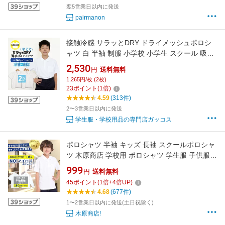
翌5営業日以内に発送
pairmanon
接触冷感 サラッとDRY ドライメッシュポロシ
ャツ 白 半袖 制服 小学校 小学生 スクール 吸汗
速乾 男の子 女の子 ポリエステル100％ スクー
2,530
円
送料無料
ルポロシャツ 白 キッズ さらさらDRY 夏用 ポ
1,265円/枚 (2枚)
ロシャツ 猛暑 暑がり 涼しい 暑さ対策 熱中症対
23
ポイント
(
1
倍)
策
4.59
(313件)
2〜3営業日以内に発送
学生服・学校用品の専門店ガッコス
ポロシャツ 半袖 キッズ 長袖 スクールポロシャ
ツ 木原商店 学校用 ポロシャツ 学生服 子供服
白 無地 ノーアイロン 吸汗速乾 通学 小学生 男
999
円
送料無料
の子 女の子 2枚購入専用 オールシーズン 新学
45
ポイント
(
1
倍+
4
倍UP)
期 入学 保育園 小学校 鹿の子 100～180cm
4.68
(677件)
1〜2営業日以内に発送(土日祝除く)
木原商店!