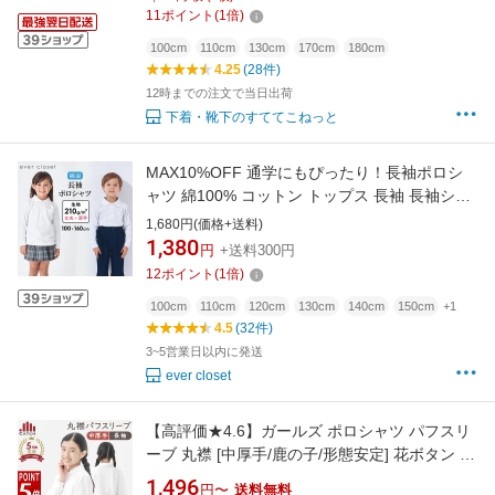
の子 子供 鹿の子
11
ポイント
(
1
倍)
100cm
110cm
130cm
170cm
180cm
4.25
(28件)
12時までの注文で当日出荷
下着・靴下のすててこねっと
MAX10%OFF 通学にもぴったり！長袖ポロシ
ャツ 綿100% コットン トップス 長袖 長袖シャ
ツ ポロシャツ スクールシャツ 学校シャツ 制服
1,680円(価格+送料)
学生服 襟付き シンプル 無地 小学校 新学期 幼
1,380
円
+送料300円
稚園 通園 通学26SS
12
ポイント
(
1
倍)
100cm
110cm
120cm
130cm
140cm
150cm
+1
4.5
(32件)
3~5営業日以内に発送
ever closet
【高評価★4.6】ガールズ ポロシャツ パフスリ
ーブ 丸襟 [中厚手/鹿の子/形態安定] 花ボタン 丸
ボタン 長袖 白 鹿の子 ノーアイロン 吸水速乾
1,496
円〜
送料無料