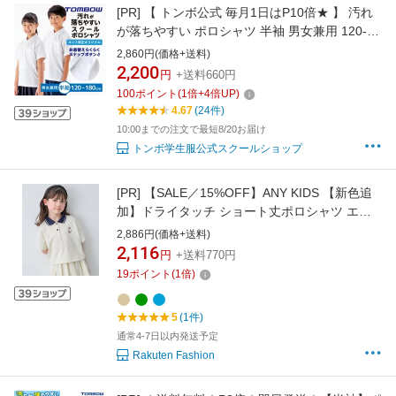
[PR]
【 トンボ公式 毎月1日はP10倍★ 】 汚れ
が落ちやすい ポロシャツ 半袖 男女兼用 120-
160 男子 女子 トンボ 学生服 スクール 小学生
2,860円(価格+送料)
TOMBOW トンボ学生服 2170004
2,200
円
+送料660円
100
ポイント
(
1
倍+
4
倍UP)
4.67
(24件)
10:00までの注文で最短8/20お届け
トンボ学生服公式スクールショップ
[PR]
【SALE／15%OFF】ANY KIDS 【新色追
加】ドライタッチ ショート丈ポロシャツ エニ
ィ トップス ポロシャツ ブルー ベージュ グリー
2,886円(価格+送料)
ン
2,116
円
+送料770円
19
ポイント
(
1
倍)
5
(1件)
通常4-7日以内発送予定
Rakuten Fashion