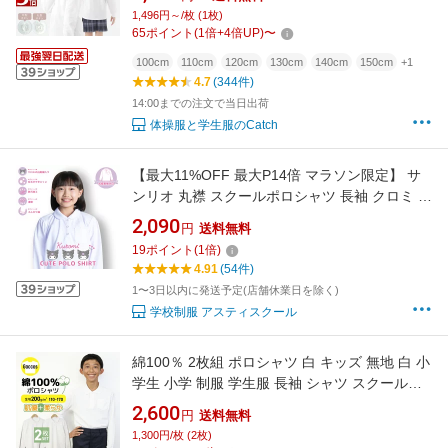
スクール ポロシャツ キッズ 女の子 子供 小学生
1,496円～/枚 (1枚)
小学校 制服 かわいい 入学 送料無料【365日当
65
ポイント
(
1
倍+
4
倍UP)
〜
日発送→最短翌日お届け】R571031
100cm
110cm
120cm
130cm
140cm
150cm
+1
4.7
(344件)
14:00までの注文で当日出荷
体操服と学生服のCatch
【最大11%OFF 最大P14倍 マラソン限定】 サ
ンリオ 丸襟 スクールポロシャツ 長袖 クロミ 刺
繍入り 制服 小学生 学生服 防汚 速乾 ふんわり
2,090
円
送料無料
袖 毛玉 できにくい 抗ピル 120 130 140 150
19
ポイント
(
1
倍)
160 中学
4.91
(54件)
1〜3日以内に発送予定(店舗休業日を除く)
学校制服 アスティスクール
綿100％ 2枚組 ポロシャツ 白 キッズ 無地 白 小
学生 小学 制服 学生服 長袖 シャツ スクールポ
ロシャツ 通学用 小学生 学校用 小学生用 学校用
2,600
円
送料無料
入学 セーター ベスト 肌優 通販 買い替え スク
1,300円/枚 (2枚)
ール