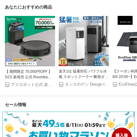
あなたにおすすめの商品
楽天1位 猛暑対応 パワフル冷
【クーポン利用で
【 期間限定 70,000円OFF 】
風 スポットクーラー 断熱ダク
8/4 20:00~】
5/15 新発売 公式 Roomba
トカバー付 窓パネル付 掃き出
ブル電源 ソー
Plus 575 Combo + AutoWash
タンスのゲン Design the Future
EcoFl
アイロボット公式 楽天市場店
し窓 テラス窓 腰窓 10畳25L/
ト DELTA 3 M
ルンバ オンライン限定 アイロ
日 11畳30L/日 ノンドレン 家
2048Wh+22
ボット ロボット掃除機 掃除ロ
庭用 エアコン スポットエアコ
5年保証 蓄電池
ボ 水拭き 床拭き 高性能 モッ
セール情報
ン クーラー ポータブルクーラ
リー 太陽光発
プ自動洗浄 乾燥機能 小型
ー 移動式エアコン 工事不要
キャンプ 停電
iRobot roomba 日本 国内 正規
品 メーカー保証 延長保証 送
料無料