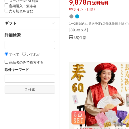
9,878
スーパーDEAL対象
円
送料無料
代 男性 夏用 高級 シニア 父の日
定期購入・頒布会
89
ポイント
(
1
倍)
売り切れを含む
の日 送料無料 プレゼント プレ
メンズ
ギフト
1〜2日以内に発送予定(店舗休業日を除く)
詳細検索
UQ生活
すべて
いずれか
商品名のみで検索する
除外キーワード
検索