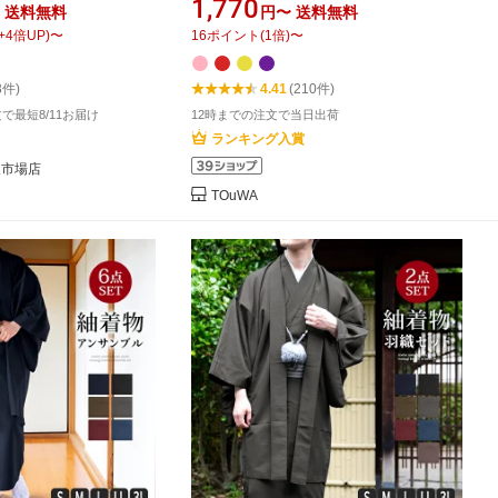
1,770
送料無料
円〜
送料無料
 老年 中年 シニア 男
【ちゃんちゃんこ 頭巾 祝扇子 栞 風船
+
4
倍UP)
〜
16
ポイント
(
1
倍)
〜
 長襦袢 角帯 羽織紐 袷
豪華化粧箱入り】 還暦祝い 男性 女性
 殿方和装
通年用 敬老の日 赤 紫 黄 古希 長寿 米
3件)
4.41
(210件)
寿 プレゼント ギフト
注文で最短8/11お届け
12時までの注文で当日出荷
ランキング入賞
天市場店
TOuWA