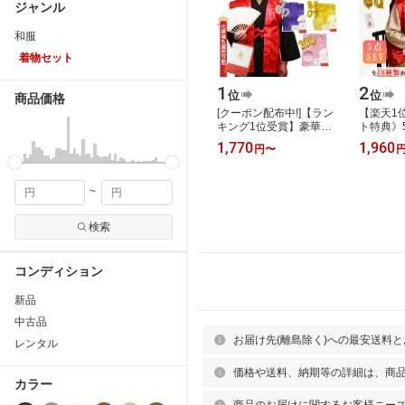
ジャンル
和服
着物セット
1
2
位
位
商品価格
[クーポン配布中!]【ラン
【楽天1
キング1位受賞】豪華3-8
ト特典》
点セット 鶴亀柄 還暦祝
ット&化
1,770
1,960
円
〜
い 古希祝い 長寿祝い ち
桃5色 
ゃんちゃ…
亀柄 綸子
~
検索
コンディション
新品
中古品
お届け先(離島除く)への最安送料
レンタル
価格や送料、納期等の詳細は、商
カラー
商品のお届けに関するお客様ニー