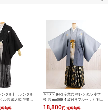
レンタル】〔レンタル
[PR]
卒業式 袴レンタル 小学
レンタル
タル男 成人式 卒業式
校 男 mo069-4 紋付きフルセット 羽織
men0063黒地 紗綾
袴 小学生 着物レンタル メンズ着物 男
18,800
送料無料
円
送料無料
ぼかし袴〔成人式 袴 レ
性着物 貸衣装 kimono 結婚式 かっこい