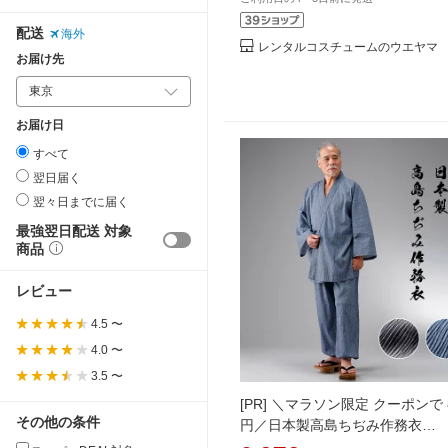
婚式 紋付き 着付け 本格 プロ【
料無料】
配送
海外
レンタルコスチュームのウエヤマ
お届け先
お届け日
すべて
翌日届く
翌々日までに届く
最強翌日配送 対象
商品
レビュー
4.5 〜
4.0 〜
3.5 〜
[PR]
＼マラソン限定 クーポンで 8
その他の条件
円／日本製高島ちぢみ作務衣
【39129】涼しい 快適 部屋着 60