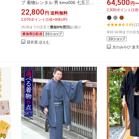
64,500
プ 着物レンタル 男 kmo006 七五三の
円〜
 敬老
郎 成人式 卒業式
パパ 父親 メンズ着物 男性着物レンタ
22,800
2,930
ポイント
(
1
倍
ゼント
性 着物 羽織 袴
円
送料無料
ル かんたん着付け ワンタッチ着付け
羽二重 紳士和装
2,070
ポイント
(
1
倍+
9
倍UP)
着流し 町歩き おしゃれ かっこいい 羽
4.69
(1
15:00までの注文で
最短8/9(翌日)
お届け
織 kimono 二次会 イベント 和服 人気
8/10 14:00までの
185cm 190cm 濃いクールグレーにス
タイリッシュモダン
貸衣裳 ぽえむ
京のみやび 楽