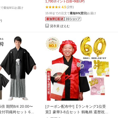
1,700
ポイント
(
1
倍+
9
倍UP)
婚式 〔メンズ袴 〔新郎
い モダン イベント 和服 人気 スタイル
4.5
(2件)
注文で最短8/11お届け
フルセット 【往復送料
グレー×黒金亀甲ぼかし袴【f 155cm
15:00までの注文で
最短8/9(翌日)
お届け
160cm 165cm【レンタル】
う
貸衣裳 ぽえむ
 期間8/4 20:00〜
[クーポン配布中!]【ランキング1位受
】黒紋付羽織袴セット 6点
賞】豪華3-8点セット 鶴亀柄 還暦祝い
グレー縞 茶縞 結婚式 新
古希祝い 長寿祝い ちゃんちゃんこ