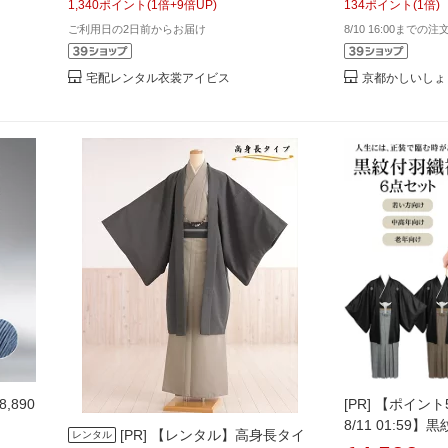
往復送
1,340
ポイント
(
1
倍+
9
倍UP)
134
ポイント
(
1
倍)
で 白 縞袴 足袋プレゼント 往復送料無
ンタル 男 〔結
ご利用日の2日前からお届け
8/10 16:00までの
料
袴 〔成人式 〔
無料】
宅配レンタル衣裳アイビス
京都かしいしょ
,890
[PR]
【ポイント5倍
8/11 01:59
[PR]
【レンタル】高身長タイ
レンタル
代 70
セット 白黒縞 