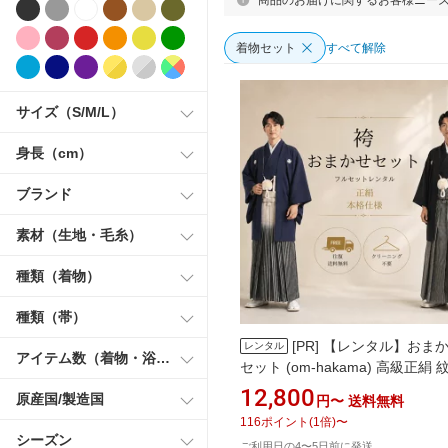
着物セット
すべて解除
サイズ（S/M/L）
身長（cm）
ブランド
素材（生地・毛糸）
種類（着物）
種類（帯）
[PR]
【レンタル】おま
レンタル
アイテム数（着物・浴衣セット）
セット (om-hakama) 高級正絹
織袴 結婚式男性 メンズ 新郎 成人
12,800
原産国/製造国
円〜
送料無料
はかま ハカマ フルセット 貸衣装
116
ポイント
(
1
倍)
〜
婚礼衣装 紋付袴 羽織袴 成人式 
シーズン
ご利用日の4〜5日前に発送