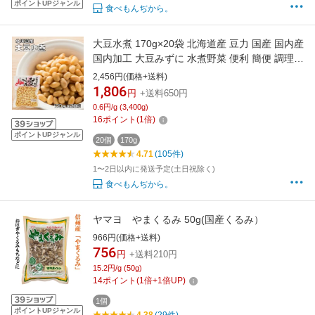
ポイントUPジャンル
食べもんぢから。
大豆水煮 170g×20袋 北海道産 豆力 国産 国内産
国内加工 大豆みずに 水煮野菜 便利 簡便 調理素
材 和食 食材 業務用
2,456円(価格+送料)
1,806
円
+送料650円
0.6円/g (3,400g)
16
ポイント
(
1
倍)
ポイントUPジャンル
20個
170g
4.71
(105件)
1〜2日以内に発送予定(土日祝除く)
食べもんぢから。
ヤマヨ やまくるみ 50g(国産くるみ）
966円(価格+送料)
756
円
+送料210円
15.2円/g (50g)
14
ポイント
(
1
倍+
1
倍UP)
1個
ポイントUPジャンル