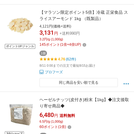
【マラソン限定ポイント5倍】冷蔵 正栄食品 ス
ライスアーモンド 1kg （既製品）
4,121円(価格+送料)
3,131
円
+送料990円
3.2円/g (1,000g)
145
ポイント
(
1
倍+
4
倍UP)
ポイントUPジャンル
1個
4.76
(62件)
8/11 0:00までの注文で最短8/15お届け
プロフーズ
同じ商品を安い順で見る
ヘーゼルナッツ(皮付き)粉末【1kg】◆注文後取
り寄せ商品◆
6,480
円
送料無料
6.5円/g (1,000g)
60
ポイント
(
1
倍)