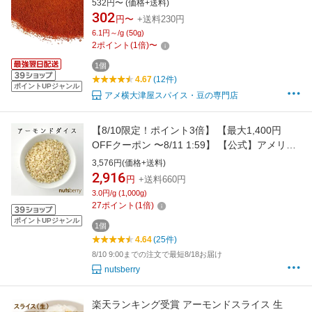
532円〜 (価格+送料)
302
円〜
+送料230円
6.1円～/g (50g)
2
ポイント
(
1
倍)
〜
1個
4.67
(12件)
ポイントUPジャンル
アメ横大津屋スパイス・豆の専門店
【8/10限定！ポイント3倍】 【最大1,400円
OFFクーポン 〜8/11 1:59】 【公式】アメリカ
産 アーモンドダイス (16割) ≪1kg≫ ブランチ
3,576円(価格+送料)
アーモンド ホームベーカリー アーモンド ベー
2,916
円
+送料660円
カリー ダイス 製菓材料 グラノーラ ナッツ 低糖
3.0円/g (1,000g)
質 糖質制限 ロカボ クッキー ケーキ
27
ポイント
(
1
倍)
ポイントUPジャンル
1個
4.64
(25件)
8/10 9:00までの注文で最短8/18お届け
nutsberry
楽天ランキング受賞 アーモンドスライス 生