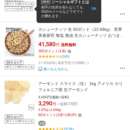
ソーシャルギフトとは
NEW
4.78
(27件)
ポイントUPジャンル
相手の住所を知らなくても、
OK
15時までの注文で当日出荷(関東宛)
ソーシャルギフト可
SNSやメールなどでギフト
EM Market 業務用まとめ買い大歓迎
が贈れます。
カシューナッツ 生 50ポンド（22.68kg） 世界
美食探究 無塩 無油 生カシューナッツ おつまみ
おやつ 製菓材料 製パン材料 ナッツ
41,580
円
送料無料
385
ポイント
(
1
倍)
4.4
(5件)
1〜2日以内に発送予定(土日祝除く)
ポイントUPジャンル
食べもんぢから。
アーモンド スライス（生） 1kg アメリカ カリ
フォルニア産 生アーモンド
4,060円(価格+送料)
3,290
円
+送料770円
3.3円/g (1,000g)
60
ポイント
(
1
倍+
1
倍UP)
ポイントUPジャンル
1個
4.74
(57件)