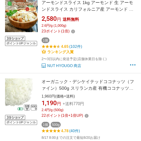
アーモンドスライス 1kg アーモンド 生 アーモ
ンドスライス カリフォルニア産 アーモンド ナ
ッツ 高品質 アーモンドスライス スライス 菓子
2,580
円
送料無料
材料 パン材料 焼菓子 製菓【無添加・無塩・無
2.6円/g (1,000g)
植物油】
23
ポイント
(
1
倍)
1個
ポイントUPジャンル
4.65
(102件)
ランキング入賞
2〜3日以内に発送予定(店舗休業日を除く)
NUT HYOUGO 商店
オーガニック・デシケイテッドココナッツ（フ
ァイン）500g スリランカ産 有機ココナッツフ
ァイン 有機ココナッツフレーク 有機JAS認証
1,960円(価格+送料)
無添加 無漂白
1,190
円
+送料770円
2.4円/g (500g)
22
ポイント
(
1
倍+
1
倍UP)
ポイントUPジャンル
1個
500g
4.78
(40件)
8/17 8:00までの注文で最短8/20お届け