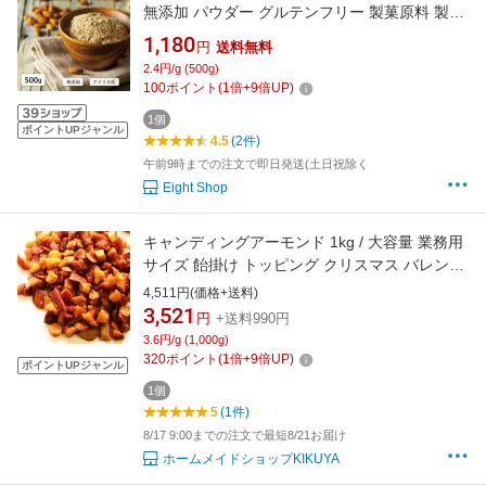
無添加 パウダー グルテンフリー 製菓原料 製菓
製パン 材料 送料無料 業務用
1,180
円
送料無料
2.4円/g (500g)
100
ポイント
(
1
倍+
9
倍UP)
1個
ポイントUPジャンル
4.5
(2件)
午前9時までの注文で即日発送(土日祝除く
Eight Shop
キャンディングアーモンド 1kg / 大容量 業務用
サイズ 飴掛け トッピング クリスマス バレンタ
イン ナッツ ダイス パン材料 製菓材料
4,511円(価格+送料)
3,521
円
+送料990円
3.6円/g (1,000g)
320
ポイント
(
1
倍+
9
倍UP)
ポイントUPジャンル
1個
5
(1件)
8/17 9:00までの注文で最短8/21お届け
ホームメイドショップKIKUYA