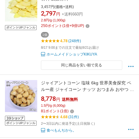
3,457円(価格+送料)
2,797
円
+送料660円
2.8円/g (1,000g)
250
ポイント
(
1
倍+
9
倍UP)
ポイントUPジャンル
1個
4.78
(248件)
8/17 9:00までの注文で最短8/21お届け
ホームメイドショップKIKUYA
同じ商品を安い順で見る
ジャイアントコーン 塩味 6kg 世界美食探究 ペ
ルー産 ジャイコーン ナッツ おつまみ おやつ 揚
げ菓子 揚げコーン 国内加工 業務用
8,778
円
送料無料
1.5円/g (6,000g)
81
ポイント
(
1
倍)
4.68
(31件)
ポイントUPジャンル
2〜3日以内に発送予定(土日祝除く)
食べもんぢから。