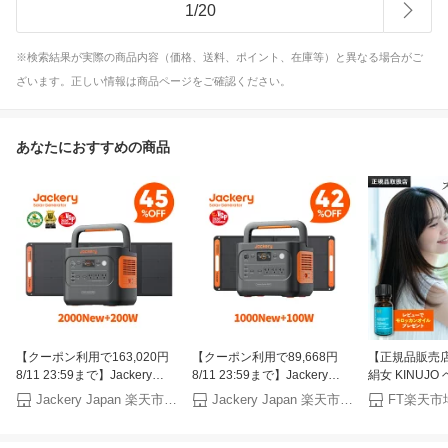
1
/
20
※検索結果が実際の商品内容（価格、送料、ポイント、在庫等）と異なる場合がご
ざいます。正しい情報は商品ページをご確認ください。
あなたにおすすめの商品
【クーポン利用で163,020円
【クーポン利用で89,668円
【正規品販売
8/11 23:59まで】Jackery
8/11 23:59まで】Jackery
絹女 KINUJ
Solar Generator 2000 New
Solar Generator 1000 New
トレートヘアアイ
Jackery Japan 楽天市場店
Jackery Japan 楽天市場店
FT楽天市
2042Wh 200W ポータブル電
1070Wh 100W ポータブル電
/ LM-225 
源 ソーラーパネル セット 大
源 ソーラーパネル セット リ
ト ヘアスタイ
容量 長寿命 バッテリー 定格
ン酸鉄 長寿命 バッテリー 定
トアイロン シ