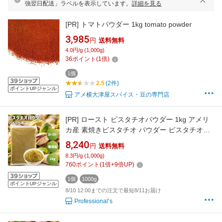
強翌日配送」ラベルを表示しています。
詳細を見る
[PR]
トマトパウダー 1kg tomato powder
3,985
円
送料無料
4.0円/g (1,000g)
36
ポイント
(
1
倍)
1個
2.5
(2件)
ポイントUPジャンル
アメ横大津屋スパイス・豆の専門店
[PR]
ロースト ピスタチオパウダー 1kg アメリ
カ産 素焼きピスタチオ パウダー ピスタチオプ
ードル 粉状 粉末状 粉末加工 無添加 無塩 無油
8,240
円
送料無料
ノンオイル お菓子作り 製菓 スイーツ ヨーグル
8.3円/g (1,000g)
ト トッピング アクセント 業務用 家庭用 国内加
760
ポイント
(
1
倍+
9
倍UP)
工 高品質 添加物不使用 ナッツの女王
1個
1000g
ポイントUPジャンル
8/10 12:00までの注文で最短8/11お届け
Professional’s