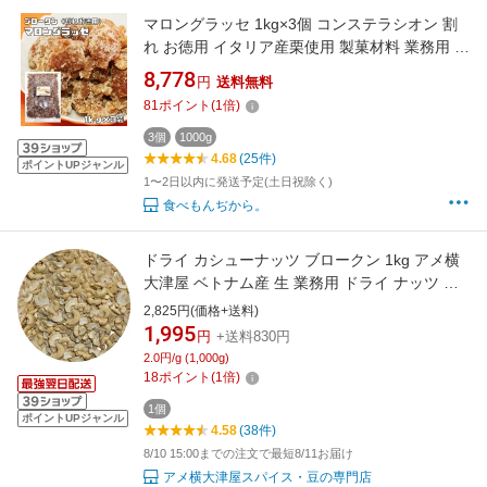
マロングラッセ 1kg×3個 コンステラシオン 割
れ お徳用 イタリア産栗使用 製菓材料 業務用 ブ
ロークン 栗 マロン 焼き菓子 訳あり
8,778
円
送料無料
81
ポイント
(
1
倍)
3個
1000g
4.68
(25件)
ポイントUPジャンル
1〜2日以内に発送予定(土日祝除く)
食べもんぢから。
ドライ カシューナッツ ブロークン 1kg アメ横
大津屋 ベトナム産 生 業務用 ドライ ナッツ ド
ライフルーツ 製菓材料 cashew カシュー
2,825円(価格+送料)
1,995
円
+送料830円
2.0円/g (1,000g)
18
ポイント
(
1
倍)
1個
ポイントUPジャンル
4.58
(38件)
8/10 15:00までの注文で最短8/11お届け
アメ横大津屋スパイス・豆の専門店