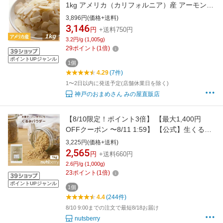
1kg アメリカ（カリフォルニア）産 アーモンド
無塩 なま 皮なし 無植物油 無添加 ノンオイル
3,896円(価格+送料)
ナッツ 美容 健康 食物繊維 ビタミン オレイン酸
3,146
円
+送料750円
製菓・ケーキ材料 大容量 業務用 チャック袋入
3.2円/g (1,005g)
り グルメ みのや
29
ポイント
(
1
倍)
ポイントUPジャンル
1個
4.29
(7件)
1〜2日以内に発送予定(店舗休業日を除く)
神戸のおまめさん みの屋直販店
【8/10限定！ポイント3倍】 【最大1,400円
OFFクーポン 〜8/11 1:59】 【公式】生くるみ
パウダー≪1kg≫ 信頼のCRAIN社 無塩！チャッ
3,225円(価格+送料)
ク付き袋！オメガ3たっぷり ナッツは低糖質食
2,565
円
+送料660円
品 糖質制限 クレイン社ブランド オメガ3脂肪
2.6円/g (1,000g)
酸 米国産 製菓材料 パン作り
23
ポイント
(
1
倍)
ポイントUPジャンル
1個
4.4
(244件)
8/10 9:00までの注文で最短8/18お届け
nutsberry