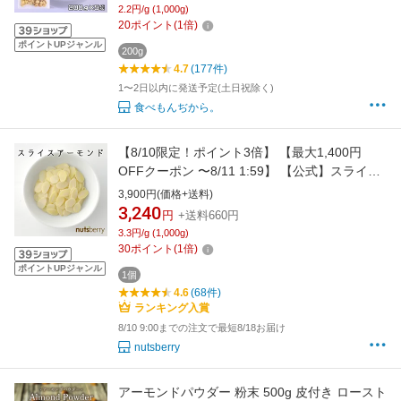
2.2円/g (1,000g)
20
ポイント
(
1
倍)
ポイントUPジャンル
200g
4.7
(177件)
1〜2日以内に発送予定(土日祝除く)
食べもんぢから。
【8/10限定！ポイント3倍】 【最大1,400円
OFFクーポン 〜8/11 1:59】 【公式】スライス
アーモンド≪1kg≫【ナッツは低糖質食品】
3,900円(価格+送料)
【糖質制限】【ローカーボ】 nutsberry ナッツ
3,240
円
+送料660円
ベリー 大容量 業務用 ナッツ チャック付き
3.3円/g (1,000g)
30
ポイント
(
1
倍)
ポイントUPジャンル
1個
4.6
(68件)
ランキング入賞
8/10 9:00までの注文で最短8/18お届け
nutsberry
アーモンドパウダー 粉末 500g 皮付き ロースト