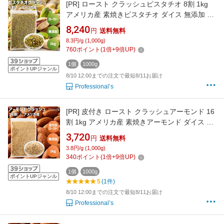
[PR]
ロースト クラッシュピスタチオ 8割 1kg
アメリカ産 素焼きピスタチオ ダイス 無添加 無
塩 無油 ノンオイル ピスタチオクラッシュ ダイ
8,240
円
送料無料
スカット お菓子作り 製菓 スイーツ ヨーグルト
8.3円/g (1,000g)
アイス トッピング アクセント 業務用 家庭用 国
760
ポイント
(
1
倍+
9
倍UP)
内加工 高品質 添加物不使用 ナッツの女王
1個
1000g
ポイントUPジャンル
8/10 12:00までの注文で最短8/11お届け
Professional’s
[PR]
皮付き ロースト クラッシュアーモンド 16
割 1kg アメリカ産 素焼きアーモンド ダイス 無
添加 無塩 無油 ノンオイル アーモンドクラッシ
3,720
円
送料無料
ュ ダイスカット お菓子作り 製菓 スイーツ ヨー
3.8円/g (1,000g)
グルト サラダ トッピング アクセント 業務用 家
340
ポイント
(
1
倍+
9
倍UP)
庭用 国内加工 高品質 添加物不使用
1個
1000g
ポイントUPジャンル
5
(1件)
8/10 12:00までの注文で最短8/11お届け
Professional’s