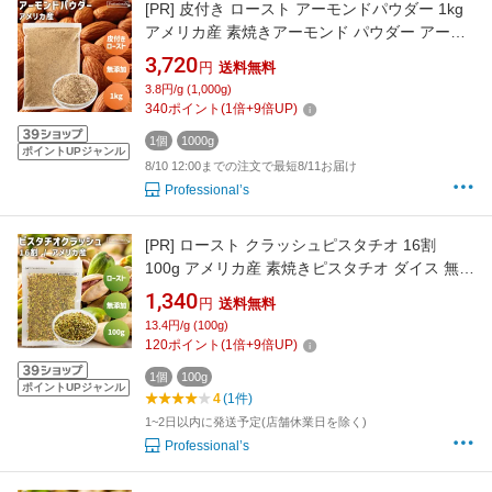
[PR]
皮付き ロースト アーモンドパウダー 1kg
アメリカ産 素焼きアーモンド パウダー アーモ
ンドプードル 粉状 粉末状 粉末加工 無添加 無塩
3,720
円
送料無料
無油 ノンオイル お菓子作り 製菓 スイーツ ヨー
3.8円/g (1,000g)
グルト サラダ トッピング アクセント 業務用 家
340
ポイント
(
1
倍+
9
倍UP)
庭用 国内加工 高品質 添加物不使用
1個
1000g
ポイントUPジャンル
8/10 12:00までの注文で最短8/11お届け
Professional’s
[PR]
ロースト クラッシュピスタチオ 16割
100g アメリカ産 素焼きピスタチオ ダイス 無添
加 無塩 無油 ノンオイル ピスタチオクラッシュ
1,340
円
送料無料
ダイスカット お菓子作り 製菓 スイーツ ヨーグ
13.4円/g (100g)
ルト トッピング アクセント 業務用 家庭用 国内
120
ポイント
(
1
倍+
9
倍UP)
加工 高品質 添加物不使用 ナッツの女王
1個
100g
ポイントUPジャンル
4
(1件)
1~2日以内に発送予定(店舗休業日を除く)
Professional’s