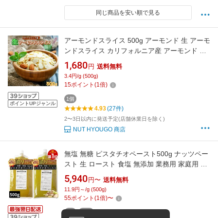
同じ商品を安い順で見る
アーモンドスライス 500g アーモンド 生 アーモ
ンドスライス カリフォルニア産 アーモンド ナ
ッツ 高品質 アーモンドスライス スライス 菓子
1,680
円
送料無料
材料 パン材料 焼菓子 製菓【無添加・無塩・無
3.4円/g (500g)
植物油】
15
ポイント
(
1
倍)
1個
ポイントUPジャンル
4.93
(27件)
2〜3日以内に発送予定(店舗休業日を除く)
NUT HYOUGO 商店
無塩 無糖 ピスタチオペースト500g ナッツペー
スト 生 ロースト 食塩 無添加 業務用 家庭用 製
菓用 調理用 製パン用 ピスタチオクリーム
5,940
円〜
送料無料
YAWARAKA 常温 なめらか
11.9円～/g (500g)
55
ポイント
(
1
倍)
〜
1個
500g