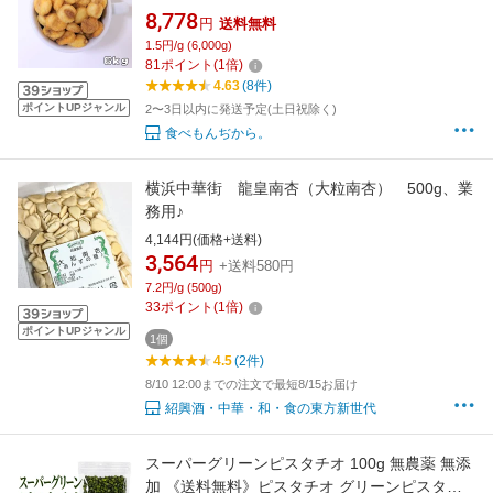
つ 揚げ菓子 揚げコーン 国内加工 業務用
8,778
円
送料無料
1.5円/g (6,000g)
81
ポイント
(
1
倍)
4.63
(8件)
ポイントUPジャンル
2〜3日以内に発送予定(土日祝除く)
食べもんぢから。
横浜中華街 龍皇南杏（大粒南杏） 500g、業
務用♪
4,144円(価格+送料)
3,564
円
+送料580円
7.2円/g (500g)
33
ポイント
(
1
倍)
ポイントUPジャンル
1個
4.5
(2件)
8/10 12:00までの注文で最短8/15お届け
紹興酒・中華・和・食の東方新世代
スーパーグリーンピスタチオ 100g 無農薬 無添
加 《送料無料》ピスタチオ グリーンピスタチ