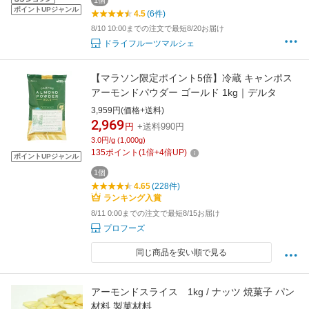
1個
ポイントUPジャンル
4.5
(6件)
8/10 10:00までの注文で最短8/20お届け
ドライフルーツマルシェ
【マラソン限定ポイント5倍】冷蔵 キャンポス
アーモンドパウダー ゴールド 1kg｜デルタ
3,959円(価格+送料)
2,969
円
+送料990円
3.0円/g (1,000g)
135
ポイント
(
1
倍+
4
倍UP)
ポイントUPジャンル
1個
4.65
(228件)
ランキング入賞
8/11 0:00までの注文で最短8/15お届け
プロフーズ
同じ商品を安い順で見る
アーモンドスライス 1kg / ナッツ 焼菓子 パン
材料 製菓材料