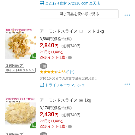
こだわり食材 572310.com 楽天店
同じ商品を安い順で見る
アーモンドスライス ロースト 1kg
3,580円(価格+送料)
2,840
円
+送料740円
2.9円/g (1,005g)
26
ポイント
(
1
倍)
1個
ポイントUPジャンル
4.56
(9件)
8/10 10:00までの注文で最短8/20お届け
ドライフルーツマルシェ
アーモンドスライス 生 1kg
3,170円(価格+送料)
2,430
円
+送料740円
2.5円/g (1,005g)
22
ポイント
(
1
倍)