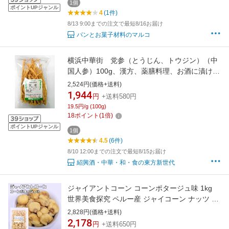
1個
ポイントUPジャンル
4
(1件)
8/13 9:00までの注文で最短8/16お届け
パンとお菓子材料のマルコ
横浜中華街 党参（とうじん、トウジン）（中
国人参）100g、漢方、薬膳料理、お酒に漬けて
用います♪
2,524円(価格+送料)
1,944
円
+送料580円
19.5円/g (100g)
18
ポイント
(
1
倍)
ポイントUPジャンル
1個
4.5
(6件)
8/10 12:00までの注文で最短8/15お届け
紹興酒・中華・和・食の東方新世代
ジャイアントコーン コーンポタージュ味 1kg
世界美食探究 ペルー産 ジャイコーン ナッツ お
つまみ おやつ 揚げ菓子 揚げコーン 国内加工 業
2,828円(価格+送料)
務用
2,178
円
+送料650円