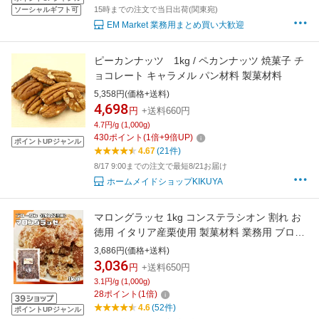
15時までの注文で当日出荷(関東宛)
ソーシャルギフト可
EM Market 業務用まとめ買い大歓迎
ピーカンナッツ 1kg / ペカンナッツ 焼菓子 チ
ョコレート キャラメル パン材料 製菓材料
5,358円(価格+送料)
4,698
円
+送料660円
4.7円/g (1,000g)
430
ポイント
(
1
倍+
9
倍UP)
ポイントUPジャンル
4.67
(21件)
8/17 9:00までの注文で最短8/21お届け
ホームメイドショップKIKUYA
マロングラッセ 1kg コンステラシオン 割れ お
徳用 イタリア産栗使用 製菓材料 業務用 ブロー
クン 栗 マロン 焼き菓子 訳あり
3,686円(価格+送料)
3,036
円
+送料650円
3.1円/g (1,000g)
28
ポイント
(
1
倍)
4.6
(52件)
ポイントUPジャンル