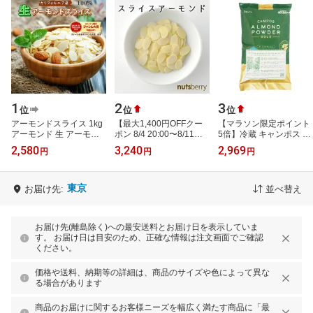
1
2
3
位
位
位
アーモンドスライス 1kg
【最大1,400円OFFクー
【マラソン限定ポイント
アーモンド 生 アーモン
ポン 8/4 20:00〜8/11
5倍】冷蔵 キャンポス ア
ドスライス カリフォルニ
1:59】 【公式】スライス
ーモンドパウダー ゴール
2,580
3,240
2,969
円
円
円
ア産 アーモンド ナッツ
アーモンド≪1kg≫【ナ
ド 1kg｜デルタ
高品質 …
ッツは低糖質…
東京
お届け先:
並べ替え
お届け先(離島除く)への最安送料とお届け日を表示していま
す。 お届け日は目安のため、正確な情報は注文画面でご確認
ください。
価格や送料、納期等の詳細は、商品のサイズや色によって異な
る場合があります
商品のお届けに関するお客様ニーズを幅広く満たす商品に「最