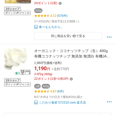
24
ポイント
(
1
倍)
500g
ポイントUPジャンル
4.72
(576件)
1〜2日以内に発送予定(土日祝除く)
食べもんぢから。
同じ商品を安い順で見る
オーガニック・ココナッツチップ（生）400g
有機ココナッツチップ 無添加 無漂白 有機JAS
認証
1,960円(価格+送料)
1,190
円
+送料770円
3.0円/g (400g)
22
ポイント
(
1
倍+
1
倍UP)
ポイントUPジャンル
1個
400g
4.67
(6件)
8/17 8:00までの注文で最短8/20お届け
こだわり食材 572310.com 楽天店