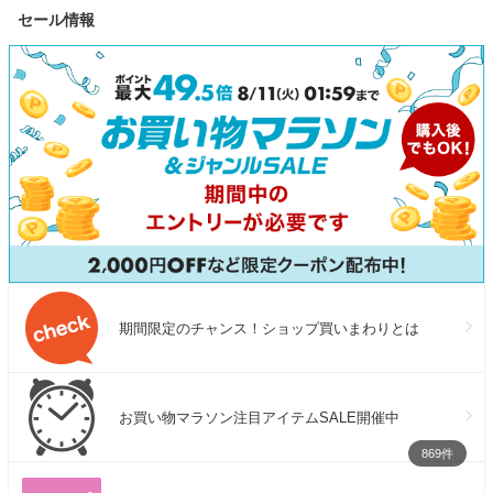
セール情報
2200W コンパクト 急速充電
格1500W コンパクト 急速充
レゼント
防災 家庭用 アウトドア用
電 アウトドア 防災 車中泊
UPS機能 アプリ 太陽光発電
UPS機能 太陽光発電 ジャクリ
ジャクリ
期間限定のチャンス！ショップ買いまわりとは
お買い物マラソン注目アイテムSALE開催中
869件