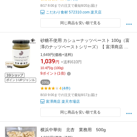
8/17 8:00までの注文で最短8/20お届け
こだわり食材 572310.com 楽天店
同じ商品を安い順で見る
砂糖不使用 カシューナッツペースト 100g（富
澤のナッツペーストシリーズ）【 富澤商店 公
式 】
1,649円(価格+送料)
1,039
円
+送料610円
10.4円/g (100g)
9
ポイント
(
1
倍)
ポイントUPジャンル
100g
4
(4件)
8/10 9:00までの注文で最短8/17お届け
富澤商店 楽天市場店
同じ商品を安い順で見る
横浜中華街 北杏 業務用 500g