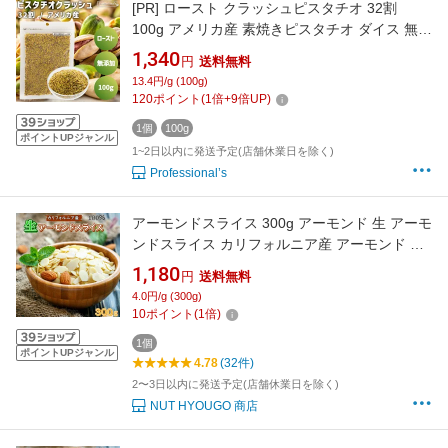
[PR]
ロースト クラッシュピスタチオ 32割
100g アメリカ産 素焼きピスタチオ ダイス 無添
加 無塩 無油 ノンオイル ピスタチオクラッシュ
1,340
円
送料無料
ダイスカット お菓子作り 製菓 スイーツ ヨーグ
13.4円/g (100g)
ルト トッピング アクセント 業務用 家庭用 国内
120
ポイント
(
1
倍+
9
倍UP)
加工 高品質 添加物不使用 ナッツの女王
1個
100g
ポイントUPジャンル
1~2日以内に発送予定(店舗休業日を除く)
Professional’s
アーモンドスライス 300g アーモンド 生 アーモ
ンドスライス カリフォルニア産 アーモンド ナ
ッツ 高品質 アーモンドスライス スライス 菓子
1,180
円
送料無料
材料 パン材料 焼菓子 製菓【無添加・無塩・無
4.0円/g (300g)
植物油】
10
ポイント
(
1
倍)
1個
ポイントUPジャンル
4.78
(32件)
2〜3日以内に発送予定(店舗休業日を除く)
NUT HYOUGO 商店