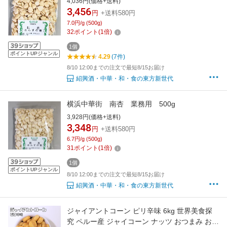
4,036円(価格+送料)
3,456
円
+送料580円
7.0円/g (500g)
32
ポイント
(
1
倍)
1個
ポイントUPジャンル
4.29
(7件)
8/10 12:00までの注文で最短8/15お届け
紹興酒・中華・和・食の東方新世代
横浜中華街 南杏 業務用 500g
3,928円(価格+送料)
3,348
円
+送料580円
6.7円/g (500g)
31
ポイント
(
1
倍)
1個
ポイントUPジャンル
8/10 12:00までの注文で最短8/15お届け
紹興酒・中華・和・食の東方新世代
ジャイアントコーン ピリ辛味 6kg 世界美食探
究 ペルー産 ジャイコーン ナッツ おつまみ おや