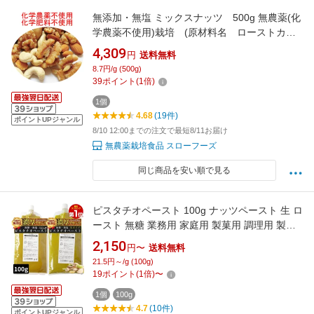
無添加・無塩 ミックスナッツ 500g 無農薬(化
学農薬不使用)栽培 (原材料名 ローストカシ
ューナッツ、ローストアーモンド、生くるみ）
4,309
円
送料無料
明細書不可(領収書は購入履歴ダウンロード可)
8.7円/g (500g)
沖縄県への発送は別途、税込1100円かかります
39
ポイント
(
1
倍)
1個
4.68
(19件)
ポイントUPジャンル
8/10 12:00までの注文で最短8/11お届け
無農薬栽培食品 スローフーズ
同じ商品を安い順で見る
ピスタチオペースト 100g ナッツペースト 生 ロ
ースト 無糖 業務用 家庭用 製菓用 調理用 製パ
ン用 食塩 無添加 ピスタチオクリーム
2,150
円〜
送料無料
YAWARAKA 常温 なめらか
21.5円～/g (100g)
19
ポイント
(
1
倍)
〜
1個
100g
4.7
(10件)
ポイントUPジャンル