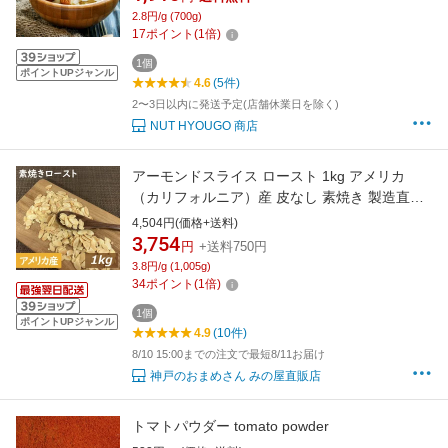
材料 パン材料 焼菓子 製菓【無添加・無塩・無
2.8円/g (700g)
植物油】
17
ポイント
(
1
倍)
1個
ポイントUPジャンル
4.6
(5件)
2〜3日以内に発送予定(店舗休業日を除く)
NUT HYOUGO 商店
アーモンドスライス ロースト 1kg アメリカ
（カリフォルニア）産 皮なし 素焼き 製造直売
無植物油 無添加 ノンオイル ナッツ 美容 健康
4,504円(価格+送料)
食物繊維 ビタミン オレイン酸 製菓・ケーキ材
3,754
円
+送料750円
料 大容量 業務用 チャック袋入り 自社焙煎 グル
3.8円/g (1,005g)
メ みのや ランキング1位
34
ポイント
(
1
倍)
1個
ポイントUPジャンル
4.9
(10件)
8/10 15:00までの注文で最短8/11お届け
神戸のおまめさん みの屋直販店
トマトパウダー tomato powder