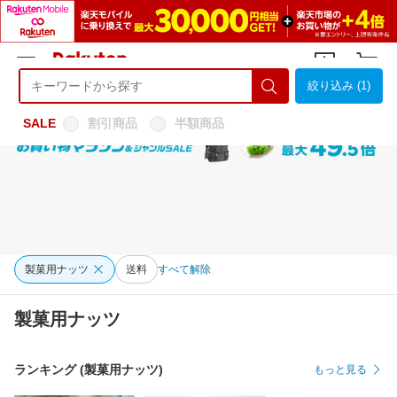
絞り込み (1)
ようこそ 楽天市場へ
ログイン
会員登録
SALE
割引商品
半額商品
製菓用ナッツ
送料
すべて解除
製菓用ナッツ
ランキング (製菓用ナッツ)
もっと見る