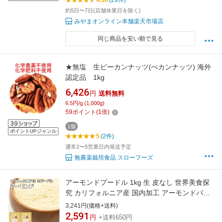
4.38
(29件)
約5日〜7日(店舗休業日を除く)
みやまオンライン本舗楽天市場店
同じ商品を安い順で見る
★無塩 生ピーカンナッツ(ぺカンナッツ) 海外
認定品 1kg
6,426
円
送料無料
6.5円/g (1,000g)
59
ポイント
(
1
倍)
1個
ポイントUPジャンル
5
(2件)
通常2〜5営業日内発送予定
無農薬栽培食品 スローフーズ
アーモンドプードル 1kg 生 皮なし 世界美食探
究 カリフォルニア産 国内加工 アーモンドパウ
ダー 製菓材料 パン材料 焼菓子 無添加 無塩 無
3,241円(価格+送料)
油
2,591
円
+送料650円