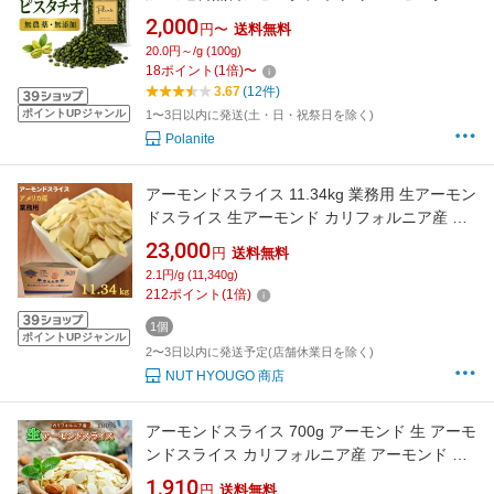
オ 製菓用 業務用 製パン 製菓材料 トッピング
2,000
円〜
送料無料
お菓子作り パスタ ソース アイス ジェラート
20.0円～/g (100g)
18
ポイント
(
1
倍)
〜
3.67
(12件)
ポイントUPジャンル
1〜3日以内に発送(土・日・祝祭日を除く)
Polanite
アーモンドスライス 11.34kg 業務用 生アーモン
ドスライス 生アーモンド カリフォルニア産 ア
ーモンド ナッツ 高品質 アーモンドスライス ス
23,000
円
送料無料
ライス 菓子材料 パン材料 焼菓子【無添加・無
2.1円/g (11,340g)
塩・無植物油】
212
ポイント
(
1
倍)
1個
ポイントUPジャンル
2〜3日以内に発送予定(店舗休業日を除く)
NUT HYOUGO 商店
アーモンドスライス 700g アーモンド 生 アーモ
ンドスライス カリフォルニア産 アーモンド ナ
ッツ 高品質 アーモンドスライス スライス 菓子
1,910
円
送料無料