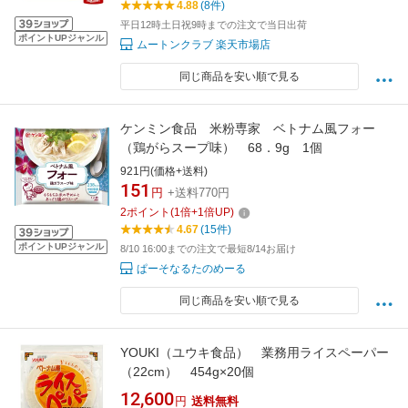
4.88
(8件)
ビーガン 低カロリー ダイエット
平日12時土日祝9時までの注文で当日出荷
ポイントUPジャンル
ムートンクラブ 楽天市場店
同じ商品を安い順で見る
ケンミン食品 米粉専家 ベトナム風フォー
（鶏がらスープ味） 68．9g 1個
921円(価格+送料)
151
円
+送料770円
2
ポイント
(
1
倍+
1
倍UP)
4.67
(15件)
ポイントUPジャンル
8/10 16:00までの注文で最短8/14お届け
ぱーそなるたのめーる
同じ商品を安い順で見る
YOUKI（ユウキ食品） 業務用ライスペーパー
（22cm） 454g×20個
12,600
円
送料無料