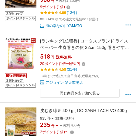
円
+送料1,250円
9
ポイント
(
1
倍)
4.69
(13件)
ポイントUPジャンル
8/10 14:00までの注文で最短8/11お届け
海の幸なのにYAMATO
[ランキング1位獲得] ロータスブランド ライス
ペーパー 生春巻きの皮 22cm 150g 巻きやすい
極薄タイプ 【TV番組で紹介された ベストBuy
518
円
送料無料
ライスペーパー】 米粉 グルテンフリー 添加物
20
ポイント
(
1
倍+
4
倍UP)
不使用 フルーツ生春巻きにも最適
4.58
(31件)
13時までの注文で当日出荷(近畿宛のみ)
アジョイン 楽天市場店
ポイントUPジャンル
同じ商品を安い順で見る
皮むき緑豆 400 g , DO XANH TACH VO 400g
935円〜 (価格+送料)
235
円〜
+送料700円
2
ポイント
(
1
倍)
〜