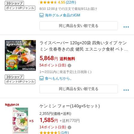
4.55
(22件)
ポイントUPジャンル
8/10 12:00までの注文で最短8/11お届け
海外グルメ食品のIGM
同じ商品を安い順で見る
ライスペーパー 120g×20袋 四角いタイプ ケン
ミン 生春巻きの皮 健民 エスニック食材 ベトナ
ム料理 お米の皮 グルテンフリー
5,868
円
送料無料
54
ポイント
(
1
倍)
1〜2日以内に発送予定(土日祝除く)
食べもんぢから。
ポイントUPジャンル
同じ商品を安い順で見る
ケンミン フォー(140g×5セット)
2,355円(価格+送料)
1,585
円
+送料770円
14
ポイント
(
1
倍)
5
(1件)