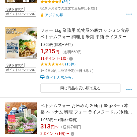
5
(8件)
8/10 0:00までの注文で最短8/15お届け
ポイントUPジャンル
アジアの駅
フォー 1kg 業務用 乾物屋の底力 ケンミン食品
ベトナムフォー 調理用 米麺 平麺 ライスヌード
ル 無添加 ベトナム料理
1,865円(価格+送料)
1,215
円
+送料650円
11
ポイント
(
1
倍)
4.8
(15件)
ポイントUPジャンル
1〜2日以内に発送予定(土日祝除く)
食べもんぢから。
同じ商品を安い順で見る
ベトナムフォー お米めん 204g ( 68g×3玉 ) 本
格 ベトナム 料理 フォー ライスヌードル 冷麺
インスタント 時短 簡単 美味しい グルメ 人気
1,053円〜 (価格+送料)
米 麺 おすすめ 一人暮らし アジア グルテンフリ
313
円〜
+送料740円
ー ビビン麺 ギフト プレゼント お返し
2
ポイント
(
1
倍)
〜