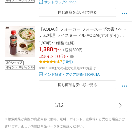
ポイントUPジャンル
サンドラッグe-shop
同じ商品を安い順で見る
【AODAI】フォーガー フォースープの素 / ベト
ナム料理 ライスヌードル AODAI(アオザイ) タ
レ（ソース） ディップソース パスタソース チ
1,970円〜 (価格+送料)
ャツネ アジアン食品 エスニック食材
1,380
円〜
+送料590円
12
ポイント
(
1
倍)
〜
4.7
(10件)
ポイントUPジャンル
8/10 10:00までの注文で最短8/11お届け
インド雑貨・アジア雑貨-TIRAKITA
同じ商品を安い順で見る
1
/
12
※検索結果が実際の商品内容（価格、送料、ポイント、在庫等）と異なる場合がご
ざいます。正しい情報は商品ページをご確認ください。