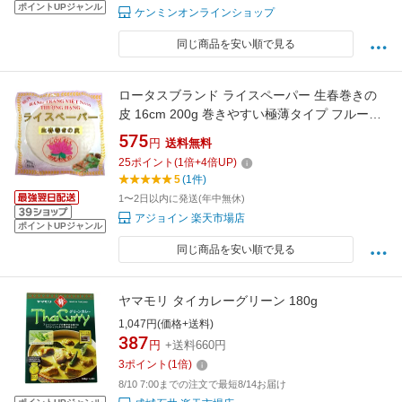
ポイントUPジャンル
ケンミンオンラインショップ
同じ商品を安い順で見る
ロータスブランド ライスペーパー 生春巻きの
皮 16cm 200g 巻きやすい極薄タイプ フルーツ
生春巻きにも最適。グルテンフリー
575
円
送料無料
25
ポイント
(
1
倍+
4
倍UP)
5
(1件)
1〜2日以内に発送(年中無休)
アジョイン 楽天市場店
ポイントUPジャンル
同じ商品を安い順で見る
ヤマモリ タイカレーグリーン 180g
1,047円(価格+送料)
387
円
+送料660円
3
ポイント
(
1
倍)
8/10 7:00までの注文で最短8/14お届け