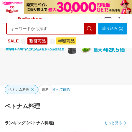
絞り込み (1)
ようこそ 楽天市場へ
ログイン
会員登録
SALE
割引商品
半額商品
ベトナム料理
送料
すべて解除
ベトナム料理
ランキング (ベトナム料理)
もっと見る