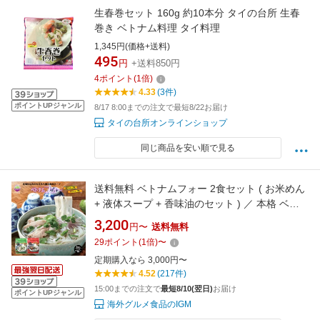
生春巻セット 160g 約10本分 タイの台所 生春
巻き ベトナム料理 タイ料理
1,345円(価格+送料)
495
円
+送料850円
4
ポイント
(
1
倍)
4.33
(3件)
ポイントUPジャンル
8/17 8:00までの注文で最短8/22お届け
タイの台所オンラインショップ
同じ商品を安い順で見る
送料無料 ベトナムフォー 2食セット ( お米めん
+ 液体スープ + 香味油のセット ) ／ 本格 ベト
ナム 料理 ライスヌードル インスタント 時短 簡
3,200
円〜
送料無料
単 美味しい グルメ 人気 麺 おすすめ 一人暮ら
29
ポイント
(
1
倍)
〜
し 1人用 フォー アジア アジアン ギフト プレゼ
定期購入なら 3,000円〜
ント 休日ランチ 低カロリー
4.52
(217件)
15:00までの注文で
最短8/10(翌日)
お届け
ポイントUPジャンル
海外グルメ食品のIGM