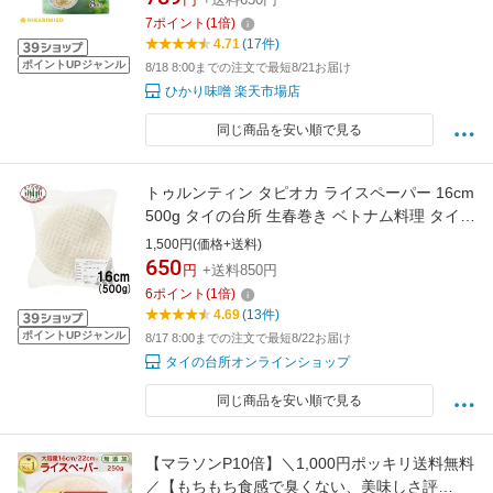
カロリー ヘルシー パッタイ
7
ポイント
(
1
倍)
4.71
(17件)
ポイントUPジャンル
8/18 8:00までの注文で最短8/21お届け
ひかり味噌 楽天市場店
同じ商品を安い順で見る
トゥルンティン タピオカ ライスペーパー 16cm
500g タイの台所 生春巻き ベトナム料理 タイ料
理
1,500円(価格+送料)
650
円
+送料850円
6
ポイント
(
1
倍)
4.69
(13件)
ポイントUPジャンル
8/17 8:00までの注文で最短8/22お届け
タイの台所オンラインショップ
同じ商品を安い順で見る
【マラソンP10倍】＼1,000円ポッキリ送料無料
／【もちもち食感で臭くない、美味しさ評