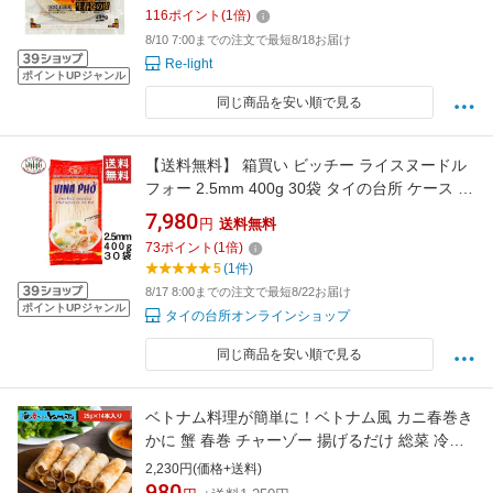
116
ポイント
(
1
倍)
8/10 7:00までの注文で最短8/18お届け
Re-light
ポイントUPジャンル
同じ商品を安い順で見る
【送料無料】 箱買い ビッチー ライスヌードル
フォー 2.5mm 400g 30袋 タイの台所 ケース 米
粉麺 グルテンフリー 麺 ベトナム料理 食材
7,980
円
送料無料
73
ポイント
(
1
倍)
5
(1件)
8/17 8:00までの注文で最短8/22お届け
ポイントUPジャンル
タイの台所オンラインショップ
同じ商品を安い順で見る
ベトナム料理が簡単に！ベトナム風 カニ春巻き
かに 蟹 春巻 チャーゾー 揚げるだけ 総菜 冷凍
食品
2,230円(価格+送料)
980