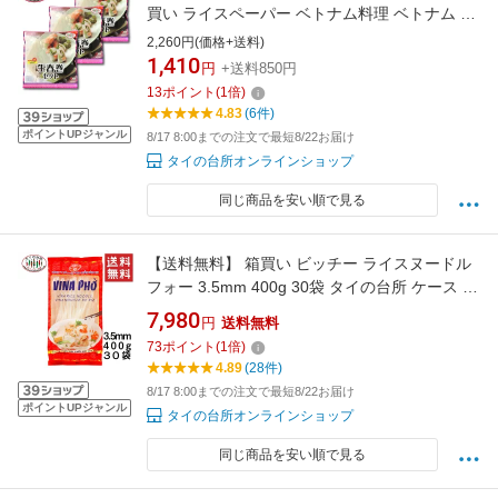
買い ライスペーパー ベトナム料理 ベトナム タ
イ料理
2,260円(価格+送料)
1,410
円
+送料850円
13
ポイント
(
1
倍)
4.83
(6件)
ポイントUPジャンル
8/17 8:00までの注文で最短8/22お届け
タイの台所オンラインショップ
同じ商品を安い順で見る
【送料無料】 箱買い ビッチー ライスヌードル
フォー 3.5mm 400g 30袋 タイの台所 ケース 米
粉麺 グルテンフリー 麺 ベトナム料理 食材
7,980
円
送料無料
73
ポイント
(
1
倍)
4.89
(28件)
8/17 8:00までの注文で最短8/22お届け
ポイントUPジャンル
タイの台所オンラインショップ
同じ商品を安い順で見る