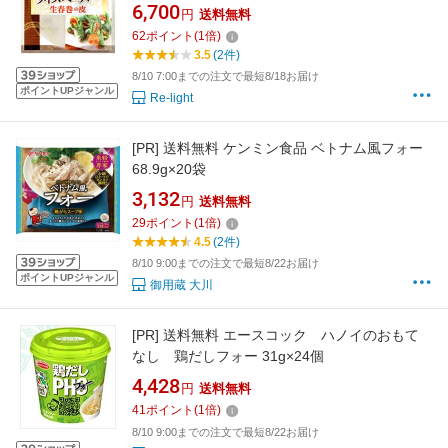
6,700
円
送料無料
62
ポイント
(
1
倍)
3.5
(2件)
8/10 7:00までの注文で最短8/18お届け
ポイントUPジャンル
Re-light
[PR]
送料無料 ケンミン食品 ベトナム風フォー
68.9g×20袋
3,132
円
送料無料
29
ポイント
(
1
倍)
4.5
(2件)
8/10 9:00までの注文で最短8/22お届け
ポイントUPジャンル
御用蔵 大川
[PR]
送料無料 エースコック ハノイのおもて
なし 鶏だしフォー 31g×24個
4,428
円
送料無料
41
ポイント
(
1
倍)
8/10 9:00までの注文で最短8/22お届け