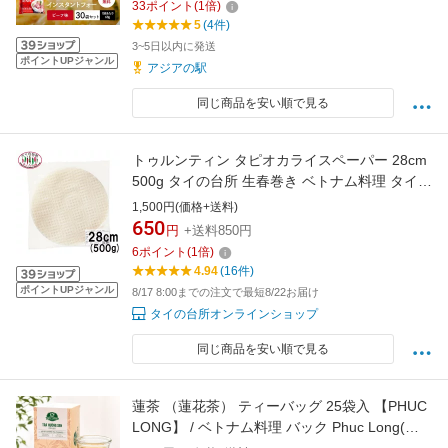
33
ポイント
(
1
倍)
5
(4件)
3~5日以内に発送
ポイントUPジャンル
アジアの駅
同じ商品を安い順で見る
トゥルンティン タピオカライスペーパー 28cm
500g タイの台所 生春巻き ベトナム料理 タイ料
理
1,500円(価格+送料)
650
円
+送料850円
6
ポイント
(
1
倍)
4.94
(16件)
ポイントUPジャンル
8/17 8:00までの注文で最短8/22お届け
タイの台所オンラインショップ
同じ商品を安い順で見る
蓮茶 （蓮花茶） ティーバッグ 25袋入 【PHUC
LONG】 / ベトナム料理 バック Phuc Long(フ