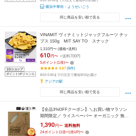
8/10 10:00までの注文で最短8/13お届け
横浜中華街・ようせいごう
同じ商品を安い順で見る
VINAMIT ヴィナミットジャックフルーツ チッ
プス 150g MIT SAY TO スナック
1,310円〜 (価格+送料)
610
円〜
+送料700円
5
ポイント
(
1
倍)
〜
4.67
(9件)
ポイントUPジャンル
8/10 0:00までの注文で最短8/15お届け
アジアの駅
同じ商品を安い順で見る
【全品3%OFFクーポン】＼お買い物マラソン
期間限定／ ライスペーパー オーガニック 無添
加 22cm 20枚 有機JAS タイ グルテンフリー ハ
1,390
円〜
送料無料
ラル ハラール エスニック 有機 生春巻き 生春巻
24
ポイント
(
1
倍+
1
倍UP)
〜
きの皮 米粉 もちもち ベジタリアン ヴィーガン