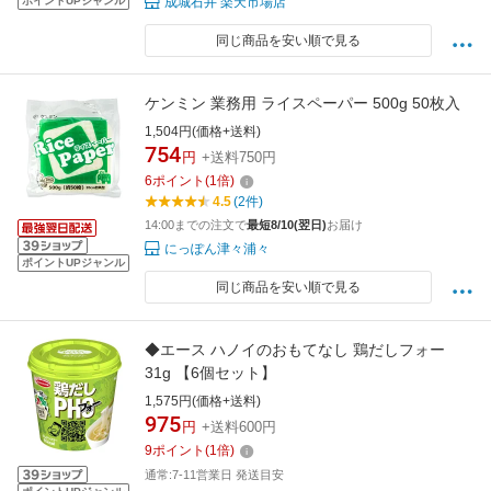
ポイントUPジャンル
成城石井 楽天市場店
同じ商品を安い順で見る
ケンミン 業務用 ライスペーパー 500g 50枚入
1,504円(価格+送料)
754
円
+送料750円
6
ポイント
(
1
倍)
4.5
(2件)
14:00までの注文で
最短8/10(翌日)
お届け
にっぽん津々浦々
ポイントUPジャンル
同じ商品を安い順で見る
◆エース ハノイのおもてなし 鶏だしフォー
31g 【6個セット】
1,575円(価格+送料)
975
円
+送料600円
9
ポイント
(
1
倍)
通常:7-11営業日 発送目安