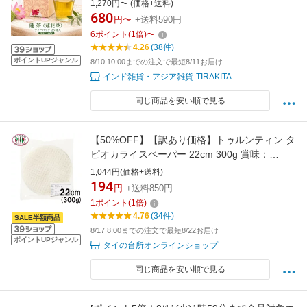
ーロン） ベトナム食品 ベトナム食材 アジアン
1,270円〜 (価格+送料)
食品 エスニック食材
680
円〜
+送料590円
6
ポイント
(
1
倍)
〜
4.26
(38件)
ポイントUPジャンル
8/10 10:00までの注文で最短8/11お届け
インド雑貨・アジア雑貨-TIRAKITA
同じ商品を安い順で見る
【50%OFF】【訳あり価格】トゥルンティン タ
ピオカライスペーパー 22cm 300g 賞味：
26.12.31 タイの台所 生春巻き ベトナム料理 タ
1,044円(価格+送料)
イ料理
194
円
+送料850円
1
ポイント
(
1
倍)
4.76
(34件)
SALE半額商品
8/17 8:00までの注文で最短8/22お届け
ポイントUPジャンル
タイの台所オンラインショップ
同じ商品を安い順で見る