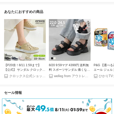
あなたにおすすめの商品
【P20倍！8/11 1:59まで】
8/20 9:59マデ 4399円 送料無
P&G 【選べ
【公式】 サンダル クロックス
料 スポーツサンダル 痛くない
エール ジェル
メンズ レディース crocs バヤ
歩きやすい レディース 厚底
替え 超特大 8
クロックス公式ショップ楽天市場店
welleg from アウトレットシューズ
バンド スポーツ クロッグ オ
ミドルヒール ハンズフリー 手
P&G ケース
フィスサンダル ルームシュー
を使わずに履ける 面ファスナ
ズ 軽量 クッション性 幅広 柔
ー ベルクロ バックストラップ
セール情報
軟性 フィット感 ベストセラー
厚底サンダル 最強配送 ssa
人気 正規品