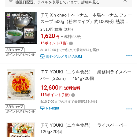
強翌日配送」ラベルを表示しています。
詳細を見る
[PR]
Xin chao！ベトナム 本場ベトナム フォー
スープ 500g（粉末タイプ）約100杯分 熱湯で
溶かして使えるお手軽スープ 業務用 大容量
2,310円(価格+送料)
1,620
円
+送料690円
15
ポイント
(
1
倍)
8/10 12:00までの注文で最短8/14お届け
ポイントUPジャンル
海外グルメ食品のIGM
[PR]
YOUKI（ユウキ食品） 業務用ライスペー
パー（22cm） 454g×20個
12,600
円
送料無料
116
ポイント
(
1
倍)
8/10 7:00までの注文で最短8/18お届け
Re-light
ポイントUPジャンル
[PR]
YOUKI（ユウキ食品） ライスペーパー
120g×20個