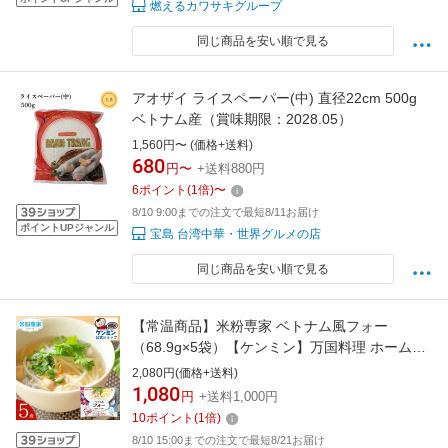
燃えるカワサキグループ
同じ商品を安い順で見る
アオザイ ライスペーパー(中) 直径22cm 500g
ベトナム産（賞味期限：2028.05）
1,560円〜 (価格+送料)
680
円〜
+送料880円
6
ポイント
(
1
倍)
〜
8/10 9:00までの注文で最短8/11お届け
ポイントUPジャンル
宝島 台湾中華・世界グルメの店
同じ商品を安い順で見る
【常温商品】米粉専家 ベトナム風フォー
（68.9g×5袋）【ケンミン】万国料理 ホームパ
ーティ 麺類 夜食 お子様 おかず ベトナム料理
2,080円(価格+送料)
惣菜 ギフト プレゼント ※レトルト食品ではあ
1,080
円
+送料1,000円
りませんビーフンの健民飯店
10
ポイント
(
1
倍)
8/10 15:00までの注文で最短8/21お届け