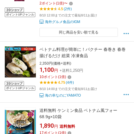
麺 おすすめ 一人暮らし アジア グルテンフリー
2
ポイント
(
1
倍)
〜
ギフト プレゼント お返し
4.5
(2件)
ポイントUPジャンル
8/10 12:00までの注文で最短8/11お届け
海外グルメ食品のIGM
同じ商品を安い順で見る
ベトナム料理が簡単に！パクチー 春巻き 春巻
揚げるだけ 総菜 冷凍食品
2,350円(価格+送料)
1,100
円
+送料1,250円
10
ポイント
(
1
倍)
4.75
(4件)
ポイントUPジャンル
8/10 14:00までの注文で最短8/11お届け
海の幸なのにYAMATO
送料無料 ケンミン食品 ベトナム風フォー
68.9g×10袋
1,890
円
送料無料
17
ポイント
(
1
倍)