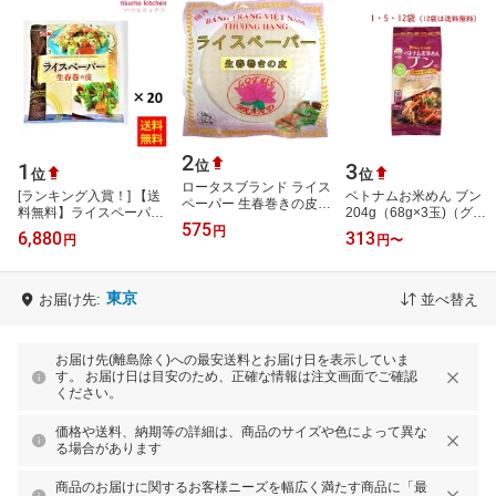
2
位
1
3
位
位
ロータスブランド ライス
[ランキング入賞！] 【送
ベトナムお米めん ブン
ペーパー 生春巻きの皮
料無料】ライスペーパー
204g（68g×3玉)（グル
16cm 200g 巻きやすい極
575
約12枚入 120gx20袋 ユ
テンフリーなお米麺のみ
円
6,880
313
薄タイプ フルーツ生春巻
円
円
〜
ウキ食品
の商品です） 本格 ベト
きにも最…
ナム 料理 …
東京
お届け先:
並べ替え
お届け先(離島除く)への最安送料とお届け日を表示していま
す。 お届け日は目安のため、正確な情報は注文画面でご確認
ください。
価格や送料、納期等の詳細は、商品のサイズや色によって異な
る場合があります
商品のお届けに関するお客様ニーズを幅広く満たす商品に「最