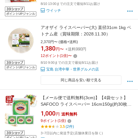
8/10 13:00までの注文で最短8/11お届け
ウイッチ
ポイントUPジャンル
アオザイ ライスペーパー(大) 直径31cm 1kg ベ
トナム産（賞味期限：2028.11.30）
2,370円〜 (価格+送料)
1,380
円〜
+送料990円
12
ポイント
(
1
倍)
〜
8/10 9:00までの注文で最短8/11お届け
ポイントUPジャンル
宝島 台湾中華・世界グルメの店
同じ商品を安い順で見る
【メール便で送料無料(3cm)】【4袋セット】
SAFOCO ライスペーパー 16cm150g(約30枚入
り)×4袋※メール便配送ライスペーパー ベトナ
1,000
円
送料無料
ム料理 アジア食材 エスニック食材
9
ポイント
(
1
倍)
[T441.1319.10B.SE]
3.5
(2件)
3~7日以内に発送予定(店舗休業日を除く)
ポイントUPジャンル