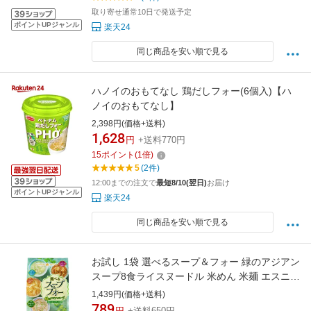
取り寄せ通常10日で発送予定
ポイントUPジャンル
楽天24
同じ商品を安い順で見る
ハノイのおもてなし 鶏だしフォー(6個入)【ハ
ノイのおもてなし】
2,398円(価格+送料)
1,628
円
+送料770円
15
ポイント
(
1
倍)
5
(2件)
12:00までの注文で
最短8/10(翌日)
お届け
ポイントUPジャンル
楽天24
同じ商品を安い順で見る
お試し 1袋 選べるスープ＆フォー 緑のアジアン
スープ8食ライスヌードル 米めん 米麺 エスニッ
ク インスタント スープ パクチー ひかり味噌 公
1,439円(価格+送料)
式 ベトナム 乾麺 お弁当 具なし 健康 タイ料理
789
円
+送料650円