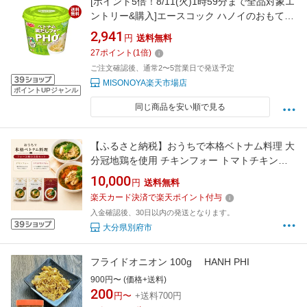
[ポイント5倍！8/11(火)1時59分まで全品対象エ
ントリー&購入]エースコック ハノイのおもてな
し 鶏だしフォー 31g×12(6×2)個入｜ 送料無料
2,941
円
送料無料
スープ インスタント 即席 カップ麺 米粉麺
27
ポイント
(
1
倍)
ご注文確認後、通常2〜5営業日で発送予定
MISONOYA楽天市場店
ポイントUPジャンル
同じ商品を安い順で見る
【ふるさと納税】おうちで本格ベトナム料理 大
分冠地鶏を使用 チキンフォー トマトチキンフ
ォー 3食 セット 惣菜 麺類 加工品 冷凍食品 簡
10,000
円
送料無料
単調理 おすすめ おかず 夜食 ベトナム料理 フォ
楽天カード決済で楽天ポイント付与
ー 米麵 米粉 自家製 トマトソース 大分県 別府
入金確認後、30日以内の発送となります。
市 送料無料
大分県別府市
フライドオニオン 100g HANH PHI
900円〜 (価格+送料)
200
円〜
+送料700円