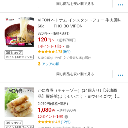
同じ商品を安い順で見る
VIFON ベトナム インスタントフォー 牛肉風味
60g PHO BO VIFON
820円〜 (価格+送料)
120
円〜
+送料700円
1
ポイント
(
1
倍)
〜
4.78
(9件)
ポイントUPジャンル
8/10 0:00までの注文で最短8/15お届け
アジアの駅
同じ商品を安い順で見る
かに春巻（チャーゾー）(14個入り)【冷凍商
品】耀盛號(ようせいごう・ヨウセイゴウ)【横
浜中華街】【中華食材専門店】
2,070円(価格+送料)
1,080
円
+送料990円
10
ポイント
(
1
倍)
4.5
(12件)
ポイントUPジャンル