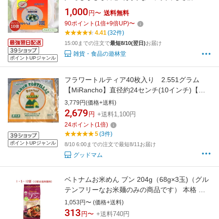
判！】 ライスペーパー (16cm/22cm 250g) 送料
1,000
円〜
送料無料
無料 無添加 オーガニック 無農薬 ベトナム グル
90
ポイント
(
1
倍+
9
倍UP)
〜
テンフリー 生春巻き ライスペーパーケーキ
4.41
(32件)
TWIN
15:00までの注文で
最短8/10(翌日)
お届け
雑貨・食品の遊林堂
ポイントUPジャンル
フラワートルティア40枚入り 2.551グラム
【MiRancho】直径約24センチ(10インチ)【冷
凍】【トルティーヤ・トルティア・トルティ
3,779円(価格+送料)
ヤ】【コストコ通販】＃8
2,679
円
+送料1,100円
24
ポイント
(
1
倍)
5
(3件)
ポイントUPジャンル
8/10 6:00までの注文で最短8/11お届け
グッドマム
ベトナムお米めん ブン 204g（68g×3玉)（グル
テンフリーなお米麺のみの商品です） 本格 ベ
トナム 料理 フォー ライスヌードル ビーフン イ
1,053円〜 (価格+送料)
ンスタント 時短 簡単 美味しい グルメ 人気 米
313
円〜
+送料740円