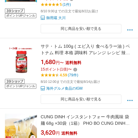
5
(1件)
8/10 9:00までの注文で最短8/22お届け
ポイントUPジャンル
御用蔵 大川
同じ商品を安い順で見る
サテ・トム 100g ( エビ入り 食べるラー油 ) ベ
トナム 料理 本格 調味料 アレンジ レシピ 辣油
辛味 人気 美味しい グルメ おすすめ アジア ア
1,680
円〜
送料無料
ジアン 旨辛 ギフト プレゼント 贈り物 まとめ買
15
ポイント
(
1
倍)
〜
い ご飯のお供 やみつき エビ 旨辛 おつまみ
4.59
(79件)
8/10 12:00までの注文で最短8/14お届け
ポイントUPジャンル
海外グルメ食品のIGM
同じ商品を安い順で見る
CUNG DINH インスタントフォー 牛肉風味 袋
麺 68g ×30袋（1箱） PHO BO CUNG DINH
GOI
3,620
円
送料無料