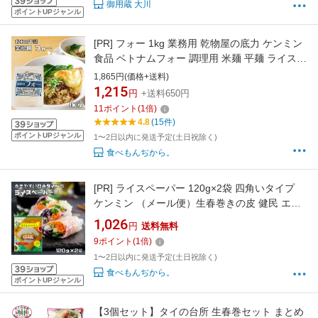
御用蔵 大川
ポイントUPジャンル
[PR]
フォー 1kg 業務用 乾物屋の底力 ケンミン
食品 ベトナムフォー 調理用 米麺 平麺 ライスヌ
ードル 無添加 ベトナム料理
1,865円(価格+送料)
1,215
円
+送料650円
11
ポイント
(
1
倍)
4.8
(15件)
ポイントUPジャンル
1〜2日以内に発送予定(土日祝除く)
食べもんぢから。
[PR]
ライスペーパー 120g×2袋 四角いタイプ
ケンミン （メール便）生春巻きの皮 健民 エス
ニック食材 ベトナム料理 お米の皮 グルテンフ
1,026
円
送料無料
リー
9
ポイント
(
1
倍)
1〜2日以内に発送予定(土日祝除く)
食べもんぢから。
ポイントUPジャンル
【3個セット】タイの台所 生春巻セット まとめ