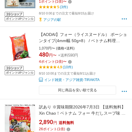
1
ポイント
(
1
倍)
〜
5
(3件)
8/10 0:00までの注文で最短8/15お届け
ポイントUPジャンル
アジアの駅
【AODAI】フォー（ライスヌードル） ポーショ
ンタイプ(4mm幅 50g×8） / ベトナム料理
AODAI(アオザイ) ベトナム食品 ベトナム食材
1,070円〜 (価格+送料)
アジアン食品 エスニック食材
480
円〜
+送料590円
4
ポイント
(
1
倍)
〜
4.9
(10件)
ポイントUPジャンル
8/10 10:00までの注文で最短8/11お届け
インド雑貨・アジア雑貨-TIRAKITA
同じ商品を安い順で見る
訳あり ※賞味期限2026年7月3日 【送料無料】
Xin Chao！ベトナム フォー 牛だしスープ味 8
食入 シン・チャオ 米麺 米めん スープ付き 香味
2,890
円
送料無料
油 セット
26
ポイント
(
1
倍)