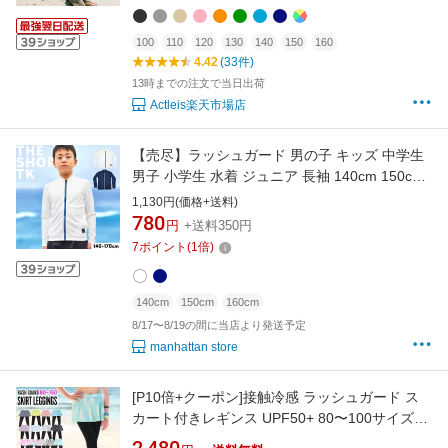
110 120 130 140 150 160
100
110
120
130
140
150
160
4.42
(33件)
13時までの注文で当日出荷
Actleis楽天市場店
【売尽】ラッシュガード 男の子 キッズ 中学生
男子 小学生 水着 ジュニア 長袖 140cm 150cm
160cm 170cm 子供用 子供服 プール 夏 おしゃ
1,130円(価格+送料)
れ かわいい 小学校 小学生 中学校 中学生 ブラ
780
円
+送料350円
ック ネイビー ボーイズ 男児
7
ポイント
(
1
倍)
140cm
150cm
160cm
8/17〜8/19の間に当店より発送予定
manhattan store
[P10倍+クーポン]接触冷感 ラッシュガード ス
カート付きレギンス UPF50+ 80〜100サイズ
UVカット98％ キュロット スカッツキッズ ジュ