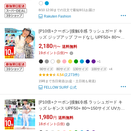
8/10 12:00までの注文で最短8/11お届け
Rakuten Fashion
[P10倍+クーポン]接触冷感 ラッシュガード キ
ッズ ジップアップ フードなし UPF50+ 80〜
150サイズ UVカット98％ 長袖 子供 ベビー 男
2,180
円〜
送料無料
の子 女の子 水着 HEAZEL 紫外線対策 日焼け対
19
ポイント
(
1
倍)
〜
策 18H-RZ3
+1
90サイズ
80サイズ
130サイズ
100サイズ
+4
4.54
(2,273件)
15時まで当日発送(お盆・土日祝も発送)
FELLOW SURF 公式
[P10倍+クーポン]接触冷感 ラッシュガード キ
ッズ レギンス UPF50+ 80〜150サイズ UVカッ
ト98％ ラッシュレギンス 子供 ベビー マリンカ
1,980
円
送料無料
水着 無地 HEAZEL 紫外線対策 日焼け対策
18
ポイント
(
1
倍)
18H-RL3