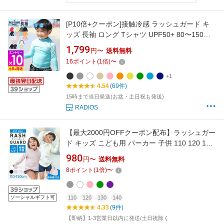
[P10倍+クーポン]接触冷感 ラッシュガード キ
ッズ 長袖 ロング Tシャツ UPF50+ 80〜150サ
イズ UVカット98％ トップス 子供 ベビー 男の
1,799
円〜
送料無料
子 女の子 水着 HEAZEL 紫外線対策 日焼け対策
16
ポイント
(
1
倍)
〜
19H-RF3
+1
4.54
(69件)
15時まで当日発送(お盆・土日祝も発送)
RADIOS
【最大2000円OFFクーポン配布】ラッシュガー
ド キッズ こども用 パーカー 子供 110 120 130
140 150 UVパーカー 長袖 UVカット UPF50 フ
980
円〜
送料無料
ード付き ハイネック 水着 夏 薄手 吸水 速乾 接
8
ポイント
(
1
倍)
〜
触冷感 収納袋 女の子 男の子 冷感 海水浴 小学
校 学校 プール UVカットパーカー
ソーシャルギフト可
110
120
130
140
4.33
(9件)
【即納】1-3営業日以内に発送/土日祝除く