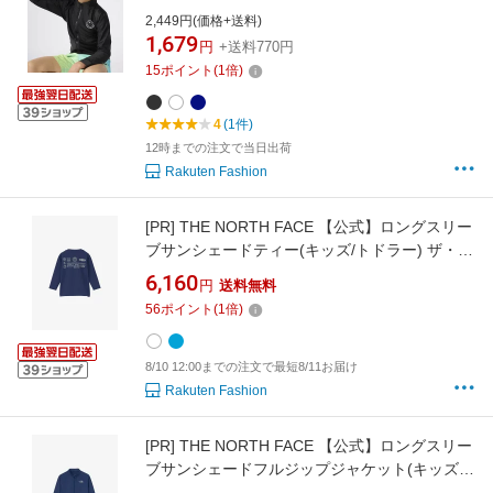
スイムグッズ ラッシュガード ブラック ネイビ
2,449円(価格+送料)
ー ホワイト
1,679
円
+送料770円
15
ポイント
(
1
倍)
4
(1件)
12時までの注文で当日出荷
Rakuten Fashion
[PR]
THE NORTH FACE 【公式】ロングスリー
ブサンシェードティー(キッズ/トドラー) ザ・ノ
ース・フェイス 水着・スイムグッズ ラッシュ
6,160
円
送料無料
ガード ホワイト ブルー【送料無料】
56
ポイント
(
1
倍)
8/10 12:00までの注文で最短8/11お届け
Rakuten Fashion
[PR]
THE NORTH FACE 【公式】ロングスリー
ブサンシェードフルジップジャケット(キッズ)
ザ・ノース・フェイス 水着・スイムグッズ ラ