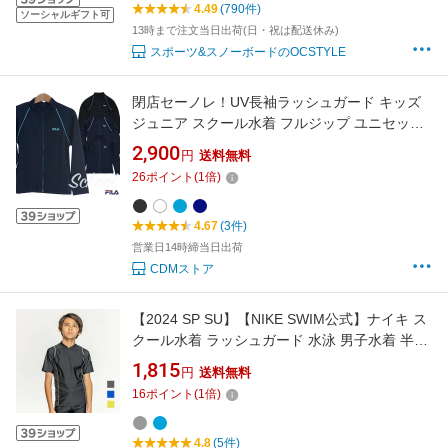
4.49
(790件)
ソーシャルギフト可
13時まで注文当日出荷(日・祝は配送休み)
スポーツ&スノーボードのOCSTYLE
閉店セーノレ！UV長袖ラッシュガード キッズ
ジュニア スクール水着 フルジップ ユニセック
ス FILA
2,900
円
送料無料
26
ポイント
(
1
倍)
4.67
(3件)
営業日14時締当日出荷
CDMストア
【2024 SP SU】【NIKE SWIM公式】ナイキ ス
クール水着 ラッシュガード 水泳 男子水着 半袖
スイミング キッズ ボーイズ 男の子 プール 120
1,815
円
送料無料
130 140 150 160 170 UPF50+ BOYS ショート
16
ポイント
(
1
倍)
スリーブ UV ハイドロガード 1991090 フット
マーク
4.8
(5件)