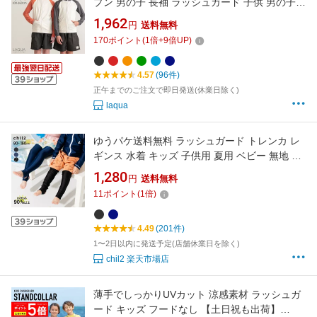
プン 男の子 長袖 ラッシュガード 子供 男の子
ラッシュガード 長袖 ラッシュキッズ 子供ラッ
1,962
円
送料無料
シュ UVカット 100 110 120 130 140 150 160
170
ポイント
(
1
倍+
9
倍UP)
サイズ
4.57
(96件)
正午までのご注文で即日発送(休業日除く)
laqua
ゆうパケ送料無料 ラッシュガード トレンカ レ
ギンス 水着 キッズ 子供用 夏用 ベビー 無地 UV
カット 紫外線対策 水遊び着 スポーツ アウトド
1,280
円
送料無料
ア 黒 紺 ドット 90 100 110 120 130 140 150
11
ポイント
(
1
倍)
160cm [M便 1/2]
4.49
(201件)
1〜2日以内に発送予定(店舗休業日を除く)
chil2 楽天市場店
薄手でしっかりUVカット 涼感素材 ラッシュガ
ード キッズ フードなし 【土日祝も出荷】