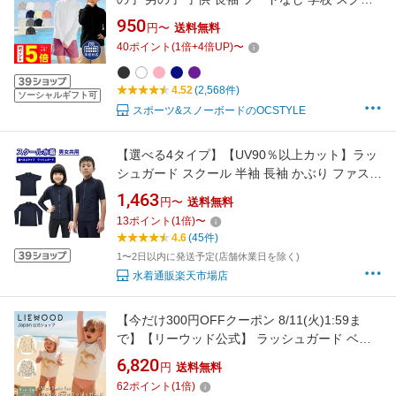
ル 水着 UPF50＋ ラッシュパーカー UVパーカ
950
円〜
送料無料
ー スクール水着 小学生 中学生 小学校 プール
40
ポイント
(
1
倍+
4
倍UP)
〜
スイミング 授業用 無地 黒 紺 おしゃれ KICKS
KJR-220《KDSR》 《☆》
4.52
(2,568件)
ソーシャルギフト可
スポーツ&スノーボードのOCSTYLE
【選べる4タイプ】【UV90％以上カット】ラッ
シュガード スクール 半袖 長袖 かぶり ファスナ
ーなし ジップなし ファスナーあり ジップあり
1,463
円〜
送料無料
送料無料 キッズ ジュニア 男の子 女の子 スクー
13
ポイント
(
1
倍)
〜
ル水着 女児 男児 130 140 150 160 170 180cm
4.6
(45件)
スクールラッシュ
1〜2日以内に発送予定(店舗休業日を除く)
水着通販楽天市場店
【今だけ300円OFFクーポン 8/11(火)1:59ま
で】【リーウッド公式】 ラッシュガード ベビ
ー 水着 長袖 女の子 男の子 おしゃれ 赤ちゃん
6,820
円
送料無料
サイズ 75 80 85 90 かわいい ベビー水着 uv 紫
62
ポイント
(
1
倍)
外線 対策 日焼け 旅行 レジャー プール ベビー