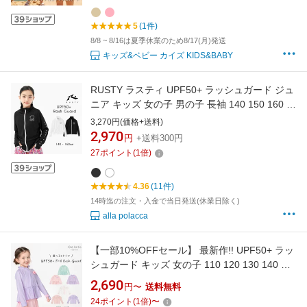
スイミング 海 水遊び LIEWOOD
5
(1件)
8/8 ~ 8/16は夏季休業のため8/17(月)発送
キッズ&ベビー カイズ KIDS&BABY
RUSTY ラスティ UPF50+ ラッシュガード ジュ
ニア キッズ 女の子 男の子 長袖 140 150 160 男
女兼用 速乾 軽量 フードなし 小学生 中学生 水
3,270円(価格+送料)
着 スクール水着 学校 フルジップ ジップアップ
2,970
円
+送料300円
UV ラッシュRUSTY 送料無料
27
ポイント
(
1
倍)
4.36
(11件)
14時迄の注文・入金で当日発送(休業日除く)
alla polacca
【一部10%OFFセール】 最新作!! UPF50+ ラッ
シュガード キッズ 女の子 110 120 130 140 長
袖 ラッシュ フリル 子供 水着 幼稚園 保育園 フ
2,690
円〜
送料無料
ルジップ ジップアップ フリル チュール
24
ポイント
(
1
倍)
〜