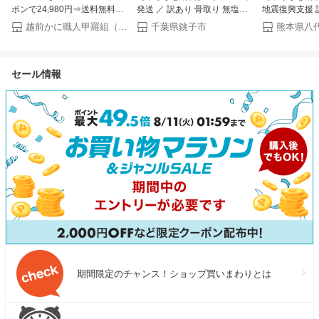
ポンで24,980円⇒送料無料
発送 ／ 訳あり 骨取り 無塩さ
地震復興支援 
11,241円！お中元 ギフト 希少
ば 有塩さば 約1kg・約2kg 楽
牛肉 切り落と
越前かに職人甲羅組（DENSHOKU）
千葉県銚子市
熊本県八
な 国産 うなぎ 蒲焼き 超特大
天限定 期間限定 鯖 さば 無塩
ク 冷凍 600g
サイズ 220g前後×5尾 ウナギ
有塩 骨なし 骨抜き 切身 切り
黒毛和牛【選
鰻 土用丑の日 【P半】
身 大容量 人気 魚 魚介 魚貝 海
送月】 霜降り
セール情報
鮮 お取り寄せ 送料無料 ふる
毎月数量限定 
さと納税 ふるさと納税鯖 千葉
ランド牛 国産
県 銚子市 飯田商店 iidachoshi
期間限定のチャンス！ショップ買いまわりとは