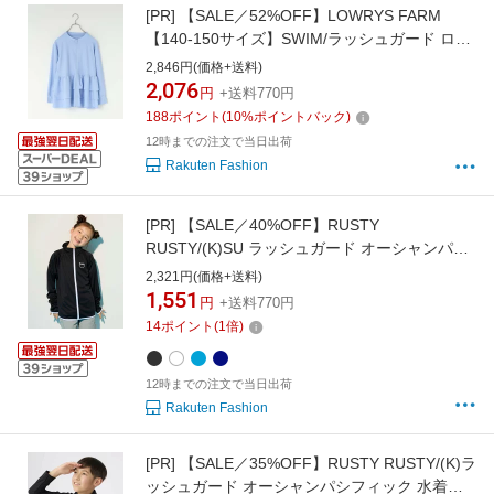
[PR]
【SALE／52%OFF】LOWRYS FARM
【140-150サイズ】SWIM/ラッシュガード ロー
リーズファーム 水着・スイムグッズ ラッシュ
2,846円(価格+送料)
ガード ブルー ブラック ブラウン
2,076
円
+送料770円
188
ポイント
(
10
%ポイントバック)
12時までの注文で当日出荷
Rakuten Fashion
[PR]
【SALE／40%OFF】RUSTY
RUSTY/(K)SU ラッシュガード オーシャンパシ
フィック 水着・スイムグッズ ラッシュガード
2,321円(価格+送料)
ネイビー ホワイト ブラック ブルー
1,551
円
+送料770円
14
ポイント
(
1
倍)
12時までの注文で当日出荷
Rakuten Fashion
[PR]
【SALE／35%OFF】RUSTY RUSTY/(K)ラ
ッシュガード オーシャンパシフィック 水着・