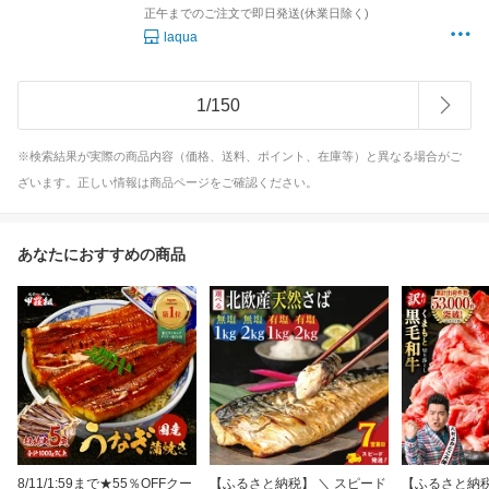
正午までのご注文で即日発送(休業日除く)
laqua
1
/
150
※検索結果が実際の商品内容（価格、送料、ポイント、在庫等）と異なる場合がご
ざいます。正しい情報は商品ページをご確認ください。
あなたにおすすめの商品
8/11/1:59まで★55％OFFクー
【ふるさと納税】 ＼ スピード
【ふるさと納