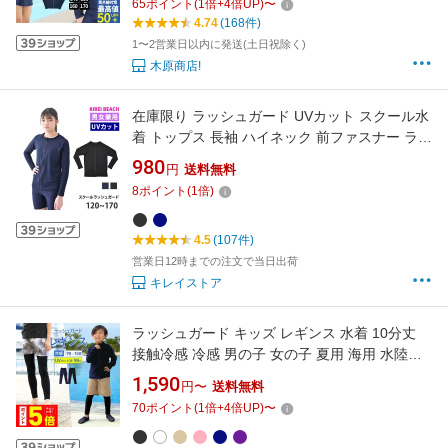
65
ポイント
(
1
倍+
4
倍UP)
〜
クール用水着 幼児 男子 女子 小学校 855479
4.74
(168件)
1〜2営業日以内に発送(土日祝除く)
木原商店!
在庫限り ラッシュガード UVカット スクール水
着 トップス 長袖 ハイネック 前ファスナー ラッ
シュジャケット 体型カバー キッズ 子ども 小学
980
円
送料無料
校 中学生 水泳 上着 ユニセックス スイミング
8
ポイント
(
1
倍)
アウター 男女兼用 120 130 140 150 160 170
CGRG100 メール便 送料無料
4.5
(107件)
営業日12時までの注文で当日出荷
キレイストア
ラッシュガード キッズ レギンス 水着 10分丈
接触冷感 冷感 男の子 女の子 夏用 海用 水陸両
用 スポーツ UVカット 110 120 130 140 150 ス
1,590
円〜
送料無料
パッツ 選べるサーフパンツセット 無地 黒 紺 小
70
ポイント
(
1
倍+
4
倍UP)
〜
学生 ジュニア プール レディース や メンズ も
展開 KICKS KJR-250《KDSR》 《☆》