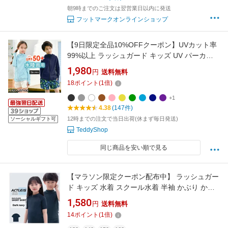
朝9時までのご注文は翌営業日以内に発送
フットマークオンラインショップ
【9日限定全品10%OFFクーポン】UVカット率
99%以上 ラッシュガード キッズ UV パーカー
男の子 女の子 長袖 水着素材 紫外線対策 日焼け
1,980
円
送料無料
対策 UPF50+ シンプル スポーティー 水陸両用
18
ポイント
(
1
倍)
お洒落 可愛い 虫刺され マリンスポーツ 夏 海
ビーチ プール
+1
4.38
(147件)
12時までの注文で当日出荷(休まず毎日発送)
ソーシャルギフト可
TeddyShop
同じ商品を安い順で見る
【マラソン限定クーポン配布中】 ラッシュガー
ド キッズ 水着 スクール水着 半袖 かぶり かぶ
る シャツ tシャツ 男の子 女の子 男女兼用 男子
1,580
円
送料無料
女子 男児 女児 ジュニア 子供 子ども こども 小
14
ポイント
(
1
倍)
学生 中学生 学校 小学校 中学校 120 130 140