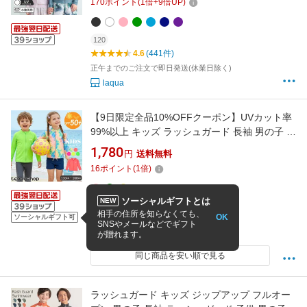
170
ポイント
(
1
倍+
9
倍UP)
120
4.6
(441件)
正午までのご注文で即日発送(休業日除く)
laqua
【9日限定全品10%OFFクーポン】UVカット率
99%以上 キッズ ラッシュガード 長袖 男の子 女
の子 ジップアップ トップス パーカー 水陸両用
1,780
円
送料無料
UVカット 紫外線対策 露出控えめ ハイネック
16
ポイント
(
1
倍)
前開き フロントジッパー ジッパーカバー 100
110 120 130
ソーシャルギフトとは
NEW
4.45
(58件)
相手の住所を知らなくても、
OK
12時までの注文で当日出荷(休まず毎日発送)
ソーシャルギフト可
SNSやメールなどでギフト
TeddyShop
が贈れます。
同じ商品を安い順で見る
ラッシュガード キッズ ジップアップ フルオー