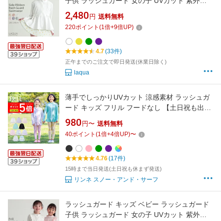
子供 ラッシュガード 女の子 UVカット 紫外線
対策 フードなしラッシュガード 100 110 120
2,480
円
送料無料
130 140 サイズ 送料無料 かわいい 女の子水着
220
ポイント
(
1
倍+
9
倍UP)
子供水着 学校用 幼稚園 保育園 アースカラー
4.7
(33件)
正午までのご注文で即日発送(休業日除く)
laqua
薄手でしっかりUVカット 涼感素材 ラッシュガ
ード キッズ フリル フードなし 【土日祝も出
荷】≪365日品質保証≫ 全色UVカット率
980
円〜
送料無料
98.9％↑ uvパーカー 水着 ベビー キッズ 男の子
40
ポイント
(
1
倍+
4
倍UP)
〜
女の子 レディース メンズ の サーフパンツ や
トレンカ マリンシューズ スクール水着 リンネ
4.76
(17件)
15時まで当日発送(土日祝も休まず発送)
リンネ スノー・アンド・サーフ
ラッシュガード キッズ ベビー ラッシュガード
子供 ラッシュガード 女の子 UVカット 紫外線