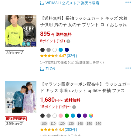
WEIMALL公式ストア 楽天市場店
【送料無料】長袖ラッシュガード キッズ 水着
子供用 男の子 女の子 プリント ロゴ おしゃれ
紫外線対策 日焼け防止 UVケア 海水浴 水泳 マ
895
円
送料無料
リンスポーツ プール 小学生 子ども用 ジュニア
8
ポイント
(
1
倍)
110cm 120cm 130cm 140cm 150cm
160cm「933-00」
4.47
(32件)
1〜3営業日で発送予定 (店舗休業日を除く)
ZI-ON
【マラソン限定クーポン配布中】 ラッシュガー
ド キッズ 水着 uvカット upf50+ 長袖 ファスナ
ー ジップアップ フードなし フード無し 男女兼
1,680
円〜
送料無料
用 男の子 女の子 男子 女子 男児 女児 ジュニア
15
ポイント
(
1
倍)
〜
子供 子ども こども 100 110 120 130 140 150
160
100
110
120
130
140
150
160
4.4
(203件)