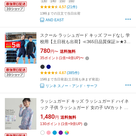
150 160 170
130
140
150
160
4.57
(21件)
13時までの注文で当日出荷
AND EAST
スクール ラッシュガード キッズ フードなし 学
校用【土日祝も出荷】≪365日品質保証≫★30
日返品OK★全色UVカット率99.5％ ジップアッ
780
円〜
送料無料
プ スタンドカラー スクール 水着 男の子 女の子
35
ポイント
(
1
倍+
4
倍UP)
〜
子供用 長袖 半袖 レディース メンズ の サーフ
パンツ や トレンカ マリンシューズ
4.67
(385件)
15時まで当日発送(土日祝も休まず発送)
リンネ スノー・アンド・サーフ
ラッシュガード キッズ ラッシュガード ハイネ
ック 子供 ラッシュガード 女の子 UVカット 紫
外線対策 フードなしラッシュガード 100 110
1,480
円
送料無料
120 130 140 150 160 サイズ 送料無料 かわい
130
ポイント
(
1
倍+
9
倍UP)
い 女の子水着 子供水着 学校用 幼稚園 保育園