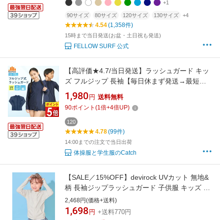
+1
90サイズ
80サイズ
120サイズ
130サイズ
+4
4.54
(1,358件)
15時まで当日発送(お盆・土日祝も発送)
FELLOW SURF 公式
【高評価★4.7/当日発送】ラッシュガード キッ
ズ フルジップ 長袖【毎日休まず発送→最短翌
日／置き配指定OK】UVカット 99.5％ スクール
1,980
円
送料無料
水着 紺 ネイビー 前あき ファスナー 小学生 中
90
ポイント
(
1
倍+
4
倍UP)
学生 スク水 プール 子供 海 スタンドカラー
UPF50+ 120 - 170 送料無料 R472201
120
4.78
(99件)
14:00までの注文で当日出荷
体操服と学生服のCatch
【SALE／15%OFF】devirock UVカット 無地&
柄 長袖ジップラッシュガード 子供服 キッズ 男
の子 女の子 海 26SS デビロック 水着・スイム
2,468円(価格+送料)
グッズ ラッシュガード ブルー ピンク
1,698
円
+送料770円