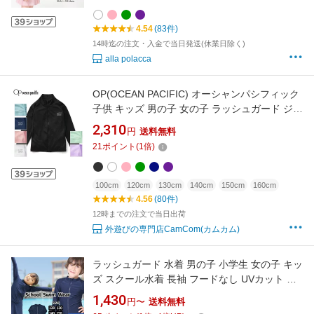
UPF50+ UV 可愛い おしゃれGelato toddler ジ
ェラート 送料無料
4.54
(83件)
14時迄の注文・入金で当日発送(休業日除く)
alla polacca
OP(OCEAN PACIFIC) オーシャンパシフィック
子供 キッズ 男の子 女の子 ラッシュガード ジャ
ケット 長袖 564464 水着 スクール 小学生 大き
2,310
円
送料無料
いサイズ 夏用 紫外線対策 UVカット 日焼け防
21
ポイント
(
1
倍)
止 海水浴 水泳 かわいい 小学校 プール スイミ
ング セール SALE
100cm
120cm
130cm
140cm
150cm
160cm
4.56
(80件)
12時までの注文で当日出荷
外遊びの専門店CamCom(カムカム)
ラッシュガード 水着 男の子 小学生 女の子 キッ
ズ スクール水着 長袖 フードなし UVカット ジ
ップアップ 中学生 水着 スク水 子供 学校用 120
1,430
円〜
送料無料
130 140 150 160 170 学校 競泳 水泳 授業用 ス