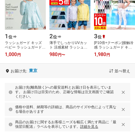
1
2
3
位
位
位
ラッシュガード キッズ
薄手でしっかりUVカッ
[P10倍+クーポン]接触冷
ベビー ラッシュガード
ト 涼感素材 ラッシュガ
感 ラッシュガード キッ
子供 ラッシュガード 女
ード キッズ フードなし
ズ レギンス UPF50+
1,000
980
1,980
円
円
〜
円
の子 UVカット 紫外線対
【土日祝も出荷】≪365
80〜150サイズ UVカッ
策 フードな
日品質保証≫…
ト98％ ラッシュ…
東京
お届け先:
並べ替え
お届け先(離島除く)への最安送料とお届け日を表示していま
す。 お届け日は目安のため、正確な情報は注文画面でご確認
ください。
価格や送料、納期等の詳細は、商品のサイズや色によって異な
る場合があります
商品のお届けに関するお客様ニーズを幅広く満たす商品に「最
強翌日配送」ラベルを表示しています。
詳細を見る