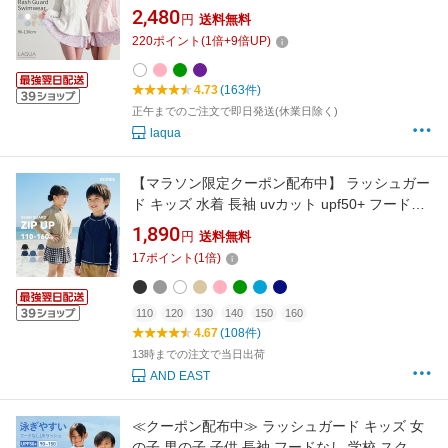
対策 フードなしラッシュガード90 100 110 120
2,480
円
送料無料
サイズ 送料無料 かわいい 女の子水着 子供水着
220
ポイント
(
1
倍+
9
倍UP)
学校用 幼稚園 保育園 アースカラー
4.73
(163件)
正午までのご注文で即日発送(休業日除く)
laqua
【マラソン限定クーポン配布中】 ラッシュガー
ド キッズ 水着 長袖 uvカット upf50+ フードな
し ジップアップ ファスナー 男女兼用 男の子 女
1,890
円
送料無料
の子 男子 女子 男児 女児 ジュニア 子供 子ども
17
ポイント
(
1
倍)
こども 小学生 中学生 学校 小学校 中学校 学校
用 110 120 130 140 150 160
110
120
130
140
150
160
4.67
(108件)
13時までの注文で当日出荷
AND EAST
≪クーポン配布中≫ ラッシュガード キッズ 女
の子 男の子 子供 長袖 フードなし 学校 スクー