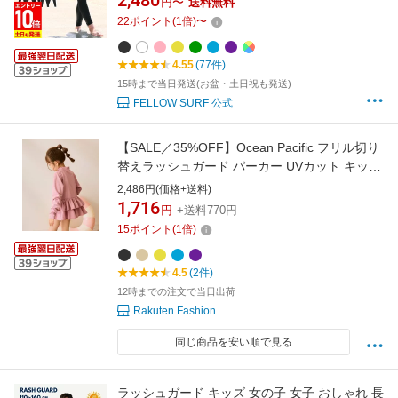
2,480
円〜
送料無料
ニア 子供 女の子 水着 HEAZEL 紫外線対策
22
ポイント
(
1
倍)
〜
23H-SK3
4.55
(77件)
15時まで当日発送(お盆・土日祝も発送)
FELLOW SURF 公式
【SALE／35%OFF】Ocean Pacific フリル切り
替えラッシュガード パーカー UVカット キッズ
オーシャンパシフィック 水着・スイムグッズ
2,486円(価格+送料)
ラッシュガード ベージュ ブルー ブラック ピン
1,716
円
+送料770円
ク ホワイト パープル イエロー
15
ポイント
(
1
倍)
4.5
(2件)
12時までの注文で当日出荷
Rakuten Fashion
同じ商品を安い順で見る
ラッシュガード キッズ 女の子 女子 おしゃれ 長