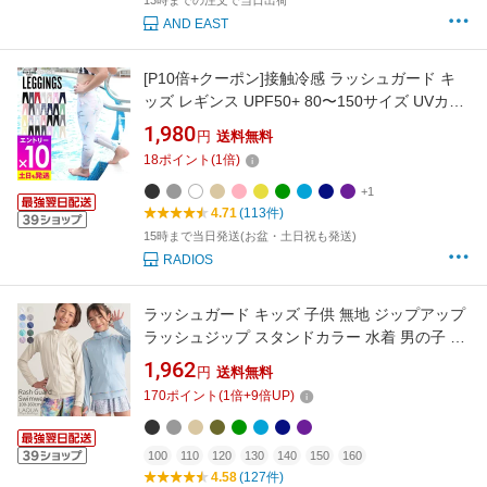
13時までの注文で当日出荷
AND EAST
[P10倍+クーポン]接触冷感 ラッシュガード キ
ッズ レギンス UPF50+ 80〜150サイズ UVカッ
ト98％ ラッシュレギンス 子供 ベビー マリンカ
1,980
円
送料無料
水着 無地 HEAZEL 紫外線対策 日焼け対策
18
ポイント
(
1
倍)
18H-RL3
+1
4.71
(113件)
15時まで当日発送(お盆・土日祝も発送)
RADIOS
ラッシュガード キッズ 子供 無地 ジップアップ
ラッシュジップ スタンドカラー 水着 男の子 女
の子 ベビー 学校用 UPF50+ UVカット フード
1,962
円
送料無料
なし 100 100 110 120 130 140 150 160 水陸両
170
ポイント
(
1
倍+
9
倍UP)
用 UVパーカー
100
110
120
130
140
150
160
4.58
(127件)