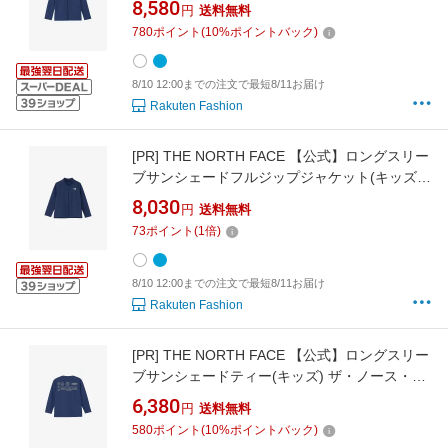
8,580
円
送料無料
ッシュガード ホワイト ブルー【送料無料】
780
ポイント
(
10
%ポイントバック)
8/10 12:00までの注文で最短8/11お届け
Rakuten Fashion
[PR]
THE NORTH FACE 【公式】ロングスリー
ブサンシェードフルジップジャケット(キッズ/
トドラー) ザ・ノース・フェイス 水着・スイム
8,030
円
送料無料
グッズ ラッシュガード ホワイト ブルー【送料
73
ポイント
(
1
倍)
無料】
8/10 12:00までの注文で最短8/11お届け
Rakuten Fashion
[PR]
THE NORTH FACE 【公式】ロングスリー
ブサンシェードティー(キッズ) ザ・ノース・フ
ェイス 水着・スイムグッズ ラッシュガード ブ
6,380
円
送料無料
ルー ホワイト【送料無料】
580
ポイント
(
10
%ポイントバック)