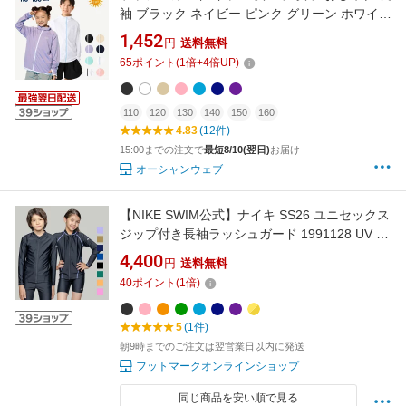
袖 ブラック ネイビー ピンク グリーン ホワイト
OP KIDS 男の子 男子 子供用ラッシュガード ラ
1,452
円
送料無料
ッシュガードキッズ ジップアップ キッズラッ
65
ポイント
(
1
倍+
4
倍UP)
シュガード 子供 水着 スポーツ 可愛い おしゃれ
uvカット 小学生 中学生 593460
110
120
130
140
150
160
4.83
(12件)
15:00までの注文で
最短8/10(翌日)
お届け
オーシャンウェブ
【NIKE SWIM公式】ナイキ SS26 ユニセックス
ジップ付き長袖ラッシュガード 1991128 UV ス
クール水着 男子 男児 男の子 女の子 女子 女児
4,400
円
送料無料
プール BOYS GIRLS nike フットマーク
40
ポイント
(
1
倍)
5
(1件)
朝9時までのご注文は翌営業日以内に発送
フットマークオンラインショップ
同じ商品を安い順で見る