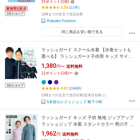
15
ポイント
(
1
倍)
4.55
(11件)
12時までの注文で当日出荷
Rakuten Fashion
同じ商品を安い順で見る
ラッシュガード スクール水着 【水着セットも
選べる】 ラッシュガード子供用 キッズ サイズ
学校用 長袖 長そで 無地 濃紺 男の子 女の子 水
1,380
円〜
送料無料
着上下セット キッズ水着セット 小学生水着
12
ポイント
(
1
倍)
〜
UPF50+ 紫外線対策加工 男女兼用 120 130 140
150 160 170 サイズ ジップあり スク水
4.67
(194件)
12時までの注文で当日出荷(定休日を除く)
5本指セレクトショップ 靴下小町
ラッシュガード キッズ 子供 無地 ジップアップ
ラッシュジップ 水着 スタンドカラー 男の子 女
の子 ベビー 学校用 UPF50+ UVカット フード
1,962
円
送料無料
なし 100 100 110 120 130 140 150 160