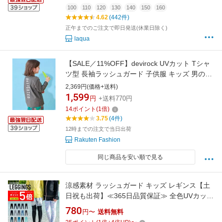
100
110
120
130
140
150
160
4.62
(442件)
正午までのご注文で即日発送(休業日除く)
laqua
【SALE／11%OFF】devirock UVカット Tシャ
ツ型 長袖ラッシュガード 子供服 キッズ 男の子
女の子 海 26SS デビロック 水着・スイムグッ
2,369円(価格+送料)
ズ ラッシュガード
1,599
円
+送料770円
14
ポイント
(
1
倍)
3.75
(4件)
12時までの注文で当日出荷
Rakuten Fashion
同じ商品を安い順で見る
涼感素材 ラッシュガード キッズ レギンス【土
日祝も出荷】≪365日品質保証≫ 全色UVカット
率99.5％↑ uvパーカー 水着 ベビー キッズ 男の
780
円〜
送料無料
子 女の子 レディース メンズ の サーフパンツ