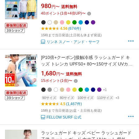
≪365日品質保証≫ 全色UVカット率98.9％↑ 水
980
円〜
送料無料
着 ジュニア 子供 男の子 女の子 レディース メ
40
ポイント
(
1
倍+
4
倍UP)
〜
ンズ の サーフパンツ や トレンカ マリンシュー
ズ サファリハット スクール水着 リンネ
4.56
(674件)
15時まで当日発送(土日祝も休まず発送)
リンネ スノー・アンド・サーフ
[P10倍+クーポン]接触冷感 ラッシュガード キ
ッズ トレンカ UPF50+ 80〜150サイズ UVカッ
ト98％ ラッシュトレンカ マリンカ 子供 ベビー
1,680
円〜
送料無料
水着 無地 HEAZEL 紫外線対策 日焼け対策
15
ポイント
(
1
倍)
〜
18H-RT3
+1
90サイズ
80サイズ
100サイズ
110サイズ
+3
4.5
(1,467件)
15時まで当日発送(お盆・土日祝も発送)
FELLOW SURF 公式
ラッシュガード キッズ ベビー ラッシュガード