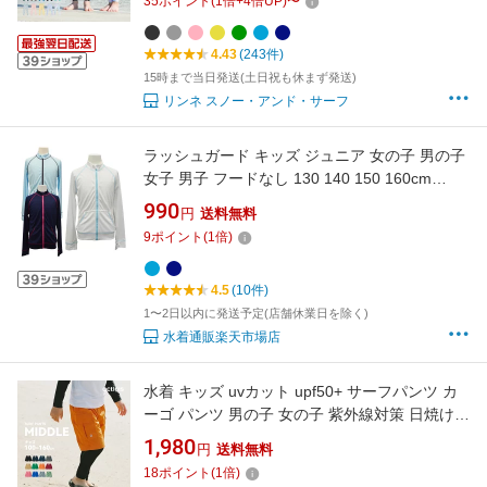
35
ポイント
(
1
倍+
4
倍UP)
〜
や マリンシューズ サファリハット スクール水
着 リンネ
4.43
(243件)
15時まで当日発送(土日祝も休まず発送)
リンネ スノー・アンド・サーフ
ラッシュガード キッズ ジュニア 女の子 男の子
女子 男子 フードなし 130 140 150 160cm
UV90％以上カット 吸水速乾 水着 長袖 ジップ
990
円
送料無料
あり 指穴あり 日焼け防止 UVカット 冷房対策
9
ポイント
(
1
倍)
修学旅行 林間学校 遠足 ランニング 小学生 中学
生 プール
4.5
(10件)
1〜2日以内に発送予定(店舗休業日を除く)
水着通販楽天市場店
水着 キッズ uvカット upf50+ サーフパンツ カ
ーゴ パンツ 男の子 女の子 紫外線対策 日焼け防
止 男女兼用 男子 女子 男児 女児 ジュニア 子供
1,980
円
送料無料
子ども こども 小学生 幼稚園 学校 小学校 海水
18
ポイント
(
1
倍)
パンツ 海パン uv 夏 水陸両用 速乾 耐塩素 100