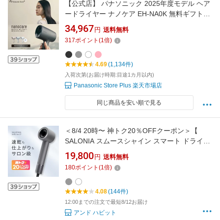
【公式店】 パナソニック 2025年度モデル ヘア
ードライヤー ナノケア EH-NA0K 無料ギフトラ
ッピング 高浸透ナノイー ヘアケア 大風量 速乾
34,967
円
送料無料
コンパクト 軽量 人気 温度 高級 潤い ツヤ まと
317
ポイント
(
1
倍)
まり ダメージケア UVケア 送料無料
4.69
(1,134件)
入荷次第(お届け時期:目途1カ月以内)
Panasonic Store Plus 楽天市場店
同じ商品を安い順で見る
＜8/4 20時〜 神トク20％OFFクーポン＞【
SALONIA スムースシャイン スマート ドライヤ
ー 】大風圧 大風量 速乾 プロ 3WAY アタッチメ
19,800
円
送料無料
ント まとまり ツヤ ブロー 寝癖 アホ毛 ボリュ
180
ポイント
(
1
倍)
ームアップ ギフト 女性
4.08
(144件)
12:00までの注文で最短8/12お届け
アンド ハビット