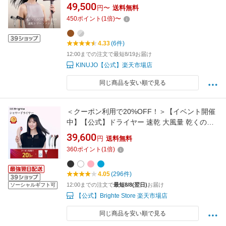
風量 速乾 美艶 コンパクト 3種のモード 3種の
49,500
円〜
送料無料
アタッチメントノズル 専用スタンド 簡単お手
450
ポイント
(
1
倍)
〜
入れ 絹女 キヌージョ キヌジョ メーカー保証1
年 ギフト プレゼント 誕生日 記念日
4.33
(6件)
12:00までの注文で最短8/19お届け
KINUJO【公式】楽天市場店
同じ商品を安い順で見る
＜クーポン利用で20%OFF！＞【イベント開催
中】【公式】ドライヤー 速乾 大風量 乾くのに
乾かない ブライト シャワードライヤー Brighte
39,600
円
送料無料
SHOWER DRYER 佐々木希 | ミストドライヤー
360
ポイント
(
1
倍)
ヘアドライヤー ナノ化ミスト 美容液 美容 美髪
髪質改善
4.05
(296件)
12:00までの注文で
最短8/8(翌日)
お届け
ソーシャルギフト可
【公式】Brighte Store 楽天市場店
同じ商品を安い順で見る