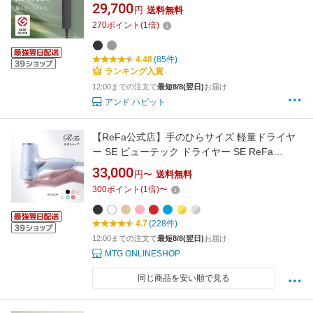
◆30日間全額返金保証＆1年保証◆ 送料無料 1
29,700
円
送料無料
年保証 ヘアドライヤー 大風量 rec dry25
270
ポイント
(
1
倍)
4.48
(85件)
ランキング入賞
12:00までの注文で
最短8/8(翌日)
お届け
アンド ハビット
【ReFa公式店】手のひらサイズ 軽量ドライヤ
ー SE ビューテック ドライヤー SE ReFa
BEAUTECH DRYER SE ReFa リファ コンパク
33,000
円〜
送料無料
ト 小型 速乾 サロン級 ツヤ まとまり 軽い 小さ
300
ポイント
(
1
倍)
〜
い パワフル 大風量 旅行 持ち運び 出張 贈り物
ギフト プレゼント 夏のヘアケア 梅雨 ジム
4.7
(228件)
MTG
12:00までの注文で
最短8/8(翌日)
お届け
MTG ONLINESHOP
同じ商品を安い順で見る