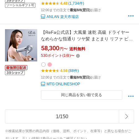
4.48
(1,734件)
ソーシャルギフト可
12:00までの注文で
最短8/8(翌日)
お届け
ANLAN 楽天市場店
【ReFa公式店】大風量 速乾 高級 ドライヤー
なめらかな指通り ツヤ髪 まとまり リファ ビュ
ーテック BX リファ公式店 ダブルセンシング ギ
58,300
円〜
送料無料
フト リファ 大風量 速乾 夏 ReFa プレゼント
530
ポイント
(
1
倍)
〜
ギフト ヘアケア 梅雨
4.56
(88件)
12:00までの注文で
最短8/8(翌日)
お届け
MTG ONLINESHOP
同じ商品を安い順で見る
1
/
150
※検索結果が実際の商品内容（価格、送料、ポイント、在庫等）と異なる場合がご
ざいます。正しい情報は商品ページをご確認ください。