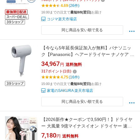
4.69
(26件)
16:00までの注文で
最短8/8(翌日)
お届け
コジマ楽天市場店
同じ商品を安い順で見る
【今なら5年延長保証加入が無料】パナソニッ
ク【Panasonic】ヘアードライヤー ナノケア ミ
ストグレー nanocare 高浸透ナノイー搭載 EH-
34,967
円
送料無料
NA0K-H【うるおい・速乾・コンパクト】
317
ポイント
(
1
倍)
4.75
(16件)
15:00までの注文で
最短8/8(翌日)
お届け
家電のSAKURA 楽天市場店
同じ商品を安い順で見る
【2026新作★クーポンで3,590円！】ドライヤ
ー 大風量 9億マイナスイオン ドライヤー 速乾
軽量 ヘアドライヤー 1200W 高速風 静電気抑制
7,180
円
送料無料
ツヤ髪ケア 6モード調節 LEDリング 過熱保護