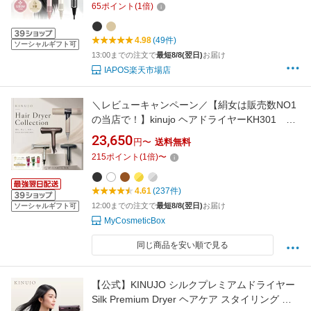
65
ポイント
(
1
倍)
マグネットノズル付 ドライヤー 海外対応 旅行
家庭 サロン ギフト 【サロン級美髪ケア】
4.98
(49件)
ソーシャルギフト可
13:00までの注文で
最短8/8(翌日)
お届け
IAPOS楽天市場店
＼レビューキャンペーン／【絹女は販売数NO1
の当店で！】kinujo ヘアドライヤーKH301 絹
女ドライヤー KINUJO Silk Premium Dryer キヌ
23,650
円〜
送料無料
ージョシルクプレミアムドライヤー / KINUJO
215
ポイント
(
1
倍)
〜
Hair Dryer Voyage キヌージョヘアドライヤー
ボヤージュ 大風量 速乾 軽量 ツヤ髪 美髪
4.61
(237件)
12:00までの注文で
最短8/8(翌日)
お届け
ソーシャルギフト可
MyCosmeticBox
同じ商品を安い順で見る
【公式】KINUJO シルクプレミアムドライヤー
Silk Premium Dryer ヘアケア スタイリング 大