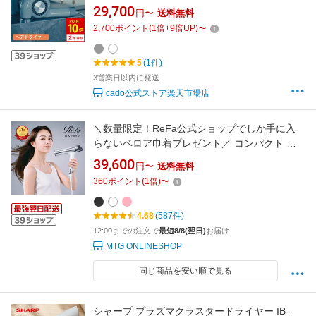
外線 マイナスイオン ヘアドライヤー ノーズレ
29,700
円〜
送料無料
ス 低温 パワフル 風量 コンパクト 軽量 速乾 風
2,700
ポイント
(
1
倍+
9
倍UP)
〜
量 強い 交互 冷風 温風 早く乾く クセ直し 高級
おしゃれ 美髪 風量調節 おすすめ 潤い
5
(1件)
3営業日以内に発送
cado公式ストア楽天市場店
＼数量限定！ReFa公式ショップでしか手に入
らないベロア巾着プレゼント／ コンパクト 速
乾 ドライヤー まとまる ツヤ髪 S+ リファ ビュ
39,600
円〜
送料無料
ーテック ドライヤーS+ リファ公式店 ReFa セ
360
ポイント
(
1
倍)
〜
ンシングプログラム ギフト ReFa S+ ヘア プレ
ゼント ギフト 誕生日 夏のヘアケア MTG
4.68
(587件)
12:00までの注文で
最短8/8(翌日)
お届け
MTG ONLINESHOP
同じ商品を安い順で見る
シャープ プラズマクラスタードライヤー IB-