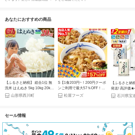
あなたにおすすめの商品
【ふるさと納税】 総合1位 無
S【1食203円~！200円クーポ
【ふるさと納
洗米 はえぬき 5kg 10kg 20kg
ンご利用で最大57％OFF！今
発送! 高評価★4
定期便も選べる レビュー高評
だけ牛めしバーガー1食おま
登米 石川米 
山形県西川町
松屋フーズ
石川県宝
価 山形県産 令和7年産 選べる
け！（8/1~8/16 迄）】大容量
無洗米 300g〜3
内容量 発送時期 定期便 3ヶ月
リピ確定BOX 松屋 公式 牛め
回 12回 [中
6ヶ月 3回 6回 3か月 6か月 ラ
しの具（プレミアム仕様）選
志水町 38601
セール情報
ンキング1位 精米 お米 米 おこ
択制 牛めし 牛丼の具 まつや
お米 精米 令和
め ごはん ご飯 ライス 白米 国
牛丼 食品 グルメ 冷凍 冷凍食
産 新米 ふるさ
産 ブランド米 弁当 FYN1-
品 送料無料 おかず 惣菜 非常
10kg 5キロ 
131var
食 セール 半額
◎