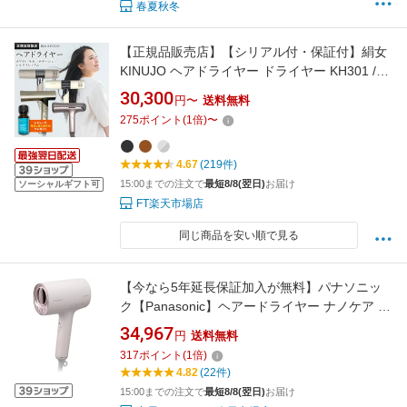
春夏秋冬
【正規品販売店】【シリアル付・保証付】絹女
KINUJO ヘアドライヤー ドライヤー KH301 /
KH302 KINUJO Hair Dryer 遠赤外線 スカルプ
30,300
円〜
送料無料
大風量 うるツヤ速乾 /ボヤージュ Hair Dryer
275
ポイント
(
1
倍)
〜
Voyage HW001/ Silk Premium Dryer HP001-SV
HP001-BR
4.67
(219件)
15:00までの注文で
最短8/8(翌日)
お届け
ソーシャルギフト可
FT楽天市場店
同じ商品を安い順で見る
【今なら5年延長保証加入が無料】パナソニッ
ク【Panasonic】ヘアードライヤー ナノケア さ
くらピンク nanocare 高浸透ナノイー搭載 EH-
34,967
円
送料無料
NA0K-P【うるおい・速乾・コンパクト】
317
ポイント
(
1
倍)
4.82
(22件)
15:00までの注文で
最短8/8(翌日)
お届け