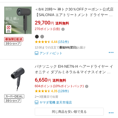
＜8/4 20時〜 神トク30％OFFクーポン＞公式店
【SALONIA エアトリートメント ドライヤー 】
サロニア 最上位モデル◆30日間全額返金保証＆
29,700
円
送料無料
1年保証◆ 送料無料 1年保証 ヘアドライヤー 大
270
ポイント
(
1
倍)
風量 rec dry25
4.44
(151件)
12:00までの注文で
最短8/8(翌日)
お届け
アンド ハビット
パナソニック EH-NE7N-H ヘアードライヤー イ
オニティ ダブルミネラル＆マイナスイオン 低
温ケアモード搭載 ダークグレー
6,650
円
送料無料
604
ポイント
(
10
%ポイントバック)
4.35
(128件)
2〜3営業日で出荷
ヤマダ電機 楽天市場店
同じ商品を安い順で見る