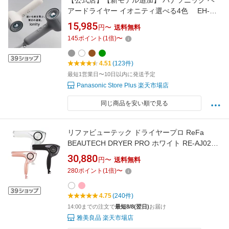
【公式店】【新モデル追加】 パナソニック ヘ
アードライヤー イオニティ選べる4色 EH-
NE8N 無料ギフトラッピング マイナスイオン
15,985
円〜
送料無料
UV・摩擦ダメージ 速乾 指通り 小型 コンパク
145
ポイント
(
1
倍)
〜
ト 軽量 ドライヤー 送料無料
4.51
(123件)
最短1営業日〜10日以内に発送予定
Panasonic Store Plus 楽天市場店
同じ商品を安い順で見る
リファビューテック ドライヤープロ ReFa
BEAUTECH DRYER PRO ホワイト RE-AJ02A
ブラック RE-AJ03A ピンク RE-AJ05A【美容 ツ
30,880
円〜
送料無料
ヤ スカルプ 遠赤外線 速乾 温度調整 MTG クリ
280
ポイント
(
1
倍)
〜
スマス 誕生日 母の日 プレゼント ギフト 正規
品】【ラッピング不可】
4.75
(240件)
14:00までの注文で
最短8/8(翌日)
お届け
雅美良品 楽天市場店