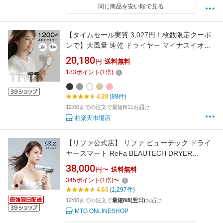
同じ商品を安い順で見る
【タイムセール実質:3,027円！枚数限定クーポ
ンで】大風量 速乾 ドライヤー マイナスイオン
大風量 軽量 軽い 短時間 冷風 温度調節 静電気
20,180
円
送料無料
除去 低騒音 小型 旅行 速乾ドライヤー 高速ドラ
183
ポイント
(
1
倍)
イヤー 髪質改善 旅行用 1200W 美容師
4.28
(88件)
12:00までの注文で最短8/11お届け
柏楽天市場店
【リファ公式店】 リファ ビューテック ドライ
ヤースマート ReFa BEAUTECH DRYER
SMART リファ公式店 コンパクト 軽量 髪 温度
38,000
円〜
送料無料
調整 速乾 IROIL2103 折りたたみ ヘアドライヤ
345
ポイント
(
1
倍)
〜
ー ギフト ヘアケア プレゼント ギフト 正規品
4.63
(1,297件)
MTG
12:00までの注文で
最短8/8(翌日)
お届け
MTG ONLINESHOP