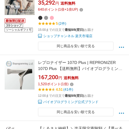
ラック さくらピンク ミストグレー 【ショップ
35,292
円
送料無料
チャンネル公式】
640
ポイント
(
1
倍+
1
倍UP)
5
(2件)
15:00までの注文で
最短8/8(翌日)
お届け
ソーシャルギフト可
ショップチャンネル 楽天市場店
同じ商品を安い順で見る
レプロナイザー 107D Plus | REPRONIZER
107D Plus 【送料無料】バイオプログラミング
公式ブランド(メーカー:リュミエリーナ)
167,200
円
送料無料
1,520
ポイント
(
1
倍)
4.51
(41件)
12:00までの注文で
最短8/8(翌日)
お届け
バイオプログラミング公式ブランド
同じ商品を安い順で見る
【ふるさと納税】＼楽天限定寄附額／【選べる