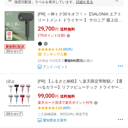
強翌日配送」ラベルを表示しています。
詳細を見る
[PR]
＜神トク30％オフ！＞【SALONIA エアト
リートメント ドライヤー 】 サロニア 最上位モ
デル◆30日間全額返金保証＆1年保証◆ 送料無
29,700
円
送料無料
料 1年保証 ヘアドライヤー 大風量 rec dry25
270
ポイント
(
1
倍)
4.48
(85件)
ランキング入賞
12:00までの注文で
最短8/8(翌日)
お届け
アンド ハビット
[PR]
【ふるさと納税】＼楽天限定寄附額／【選
べるカラー】リファビューテック ドライヤー
SE
99,000
円
送料無料
楽天カード決済で楽天ポイント付与
4.88
(8件)
ご入金確認後、30日以内に発送予定
愛知県名古屋市