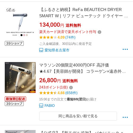
【ふるさと納税】ReFa BEAUTECH DRYER
SMART W | リファ ビューテック ドライヤー ス
マートダブル ドライヤー 1年保証 海外対応 引
134,000
円
送料無料
っ越し 新居 海外対応 折り畳み コンパクト 軽量
楽天カード決済で楽天ポイント付与
ヘアドライヤー 速乾 大風量 ヘアケア 人気 おす
4.09
(74件)
すめ
ご入金確認後、30日以内に発送予定
愛知県名古屋市
マラソン20個限定4000円OFF 高評価
★4.67【美容師が開発】 コラーゲン×遠赤外線×
プラズマイオン搭載 最上位モデル 超軽量360g
26,800
円
送料無料
折りたたみ式 速乾 大風量 キュアコラーゲンイ
243
ポイント
(
1
倍)
オンドライヤー 1200W 【満足できなかったら
4.66
(658件)
返品OK】 ドライヤー
15:00までの注文で
最短8/8(翌日)
お届け
FABIO
同じ商品を安い順で見る