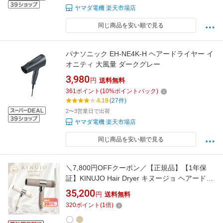
ヤマダ電機 楽天市場店
同じ商品を安い順で見る
パナソニック EH-NE4K-H ヘアードライヤー イ
オニティ 大風量 ダークグレー
3,980
円
送料無料
361
ポイント
(
10
%ポイントバック)
4.19
(27件)
2〜3営業日で出荷
ヤマダ電機 楽天市場店
同じ商品を安い順で見る
＼7,800円OFFクーポン／【正規品】【1年保
証】KINUJO Hair Dryer キヌージョ ヘアードラ
イヤー モカ ホワイト 絹女 KH302 KH301
35,200
円
送料無料
320
ポイント
(
1
倍)