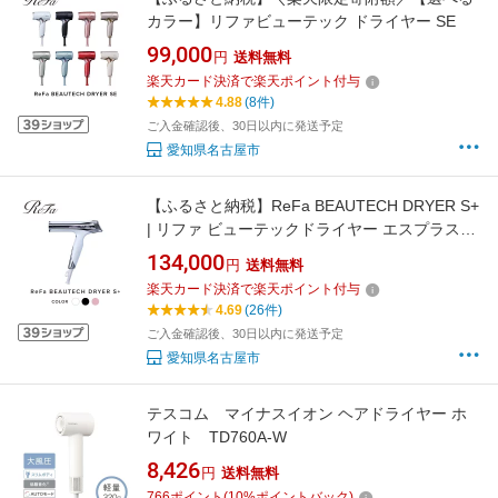
カラー】リファビューテック ドライヤー SE
99,000
円
送料無料
楽天カード決済で楽天ポイント付与
4.88
(8件)
ご入金確認後、30日以内に発送予定
愛知県名古屋市
【ふるさと納税】ReFa BEAUTECH DRYER S+
| リファ ビューテックドライヤー エスプラスド
ライヤー ヘアケア 1年保証 おしゃれ 人気 日用
134,000
円
送料無料
品 美容家電 美容師 人気 おすすめ ギフト 軽量
楽天カード決済で楽天ポイント付与
コンパクト 痛まない 折り畳み 大風量 愛知県 名
4.69
(26件)
古屋市
ご入金確認後、30日以内に発送予定
愛知県名古屋市
テスコム マイナスイオン ヘアドライヤー ホ
ワイト TD760A-W
8,426
円
送料無料
766
ポイント
(
10
%ポイントバック)