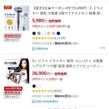
【楽天1位★クーポン+P2で3,490円！】ドライ
ヤー 速乾 大風量 2億マイナスイオン 軽量 静音
1年保証 高速ドライヤー ヘアドライヤー 静電気
5,980
円
送料無料
除去 コンパクト 人気 髪質改善 美容家電 ヘアケ
108
ポイント
(
1
倍+
1
倍UP)
ア 美髪 時短 レディース メンズ ヘアサロン 冷
熱風 ホワイトデ ギフト 家庭
4.49
(8,172件)
15:00までの注文で
最短8/8(翌日)
お届け
Mikirona
S＋リファ ドライヤー 新作 コンパクト 大風量
ヘアケア ツヤ髪 保湿 速乾リファビューテック
【正規品取扱店】ReFa MTG
36,900
円〜
送料無料
335
ポイント
(
1
倍)
〜
SALE割引商品
4.51
(82件)
12:00までの注文で
最短8/8(翌日)
お届け
MyCosmeticBox