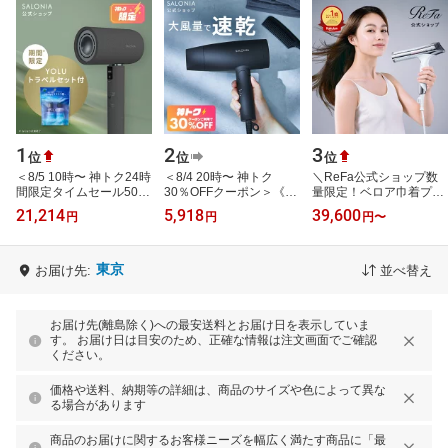
1
2
3
位
位
位
＜8/5 10時〜 神トク24時
＜8/4 20時〜 神トク
＼ReFa公式ショップ数
間限定タイムセール50オ
30％OFFクーポン＞《公
量限定！ベロア巾着プレ
フ！＞【SALONIA エア
式店》【SALONIA スピ
ゼント／ コンパクト 速
21,214
5,918
39,600
円
円
円
〜
トリートメント ドライヤ
ーディー イオンドライヤ
乾 ドライヤー まとまる
ー 】 サロ…
ー】楽天1位★累…
ツヤ髪 S+ …
東京
お届け先:
並べ替え
お届け先(離島除く)への最安送料とお届け日を表示していま
す。 お届け日は目安のため、正確な情報は注文画面でご確認
ください。
価格や送料、納期等の詳細は、商品のサイズや色によって異な
る場合があります
商品のお届けに関するお客様ニーズを幅広く満たす商品に「最