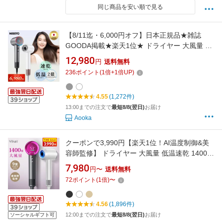
同じ商品を安い順で見る
【8/11迄・6,000円オフ】日本正規品★雑誌
GOODA掲載★楽天1位★ ドライヤー 大風量 ヘ
アドライヤー 静音 速乾 低温 マイナスイオン コ
12,980
円
送料無料
ンパクト 人気 最新型 1200w 21m/s 冷風 ヘア
236
ポイント
(
1
倍+
1
倍UP)
ケア 美髪 8モード 静電気 おすすめ 高速 プレゼ
ント NISSYO
4.55
(1,272件)
13:00までの注文で
最短8/8(翌日)
お届け
Aooka
クーポンで3,990円【楽天1位！AI温度制御&美
容師監修】 ドライヤー 大風量 低温速乾 1400w
ヘアドライヤー 9億マイナスイオン 高速風 12
7,980
円〜
送料無料
モード調節 ヘアドライヤー 速乾 時短 静電気防
72
ポイント
(
1
倍)
〜
止 静音設計 ダメージ軽減 髪質改善 ヘアケア 美
髪 ツヤ髪 ホワイト グレー 父の日
4.56
(1,896件)
12:00までの注文で
最短8/8(翌日)
お届け
ソーシャルギフト可