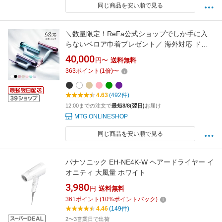
同じ商品を安い順で見る
＼数量限定！ReFa公式ショップでしか手に入
らないベロア巾着プレゼント／ 海外対応 ドラ
イヤー 旅行にも リファビューテック ドライヤ
40,000
円〜
送料無料
ー スマート ダブル 引っ越し ReFa BEAUTECH
363
ポイント
(
1
倍)
〜
DRYER SMART W 海外対応 折りたたみ コンパ
クト 軽量 ヘアドライヤー 速乾 大風量 ヘアケア
4.63
(492件)
12:00までの注文で
最短8/8(翌日)
お届け
MTG ONLINESHOP
同じ商品を安い順で見る
パナソニック EH-NE4K-W ヘアードライヤー イ
オニティ 大風量 ホワイト
3,980
円
送料無料
361
ポイント
(
10
%ポイントバック)
4.46
(149件)
2〜3営業日で出荷