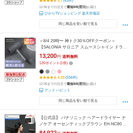
4.7
(43件)
12:00までの注文で
最短8/8(翌日)
お届け
ひかりTVショッピング 楽天市場店
同じ商品を安い順で見る
＜8/4 20時〜 神トク30％OFFクーポン＞
【SALONIA サロニア スムースシャイン ドライ
ヤー】送料無料低温風 ダメージshb 大風量 sms
13,200
円
送料無料
◆30日間全額返金保証◆ カラープレゼント ギ
120
ポイント
(
1
倍)
フト 軽量 軽い トラベル ヘアアイロン
4.35
(556件)
12:00までの注文で
最短8/8(翌日)
お届け
アンド ハビット
同じ商品を安い順で見る
【公式店】 パナソニック ヘアードライヤー ナ
ノケア オーセンティックブラウン EH-NC80 無
料ギフトラッピング 2024年最上位モデル
84,922