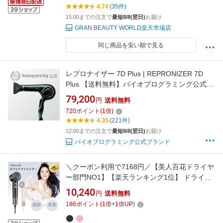
4.74
(35件)
15:00までの注文で
最短8/8(翌日)
お届け
GRAN BEAUTY WORLD楽天市場店
同じ商品を安い順で見る
レプロナイザー 7D Plus | REPRONIZER 7D
Plus 【送料無料】バイオプログラミング公式ブ
ランド(メーカー:リュミエリーナ)
79,200
円
送料無料
720
ポイント
(
1
倍)
4.35
(221件)
12:00までの注文で
最短8/8(翌日)
お届け
バイオプログラミング公式ブランド
＼クーポン利用で7168円／【美人百花ドライヤ
ー部門NO1】【楽天ランキング1位】 ドライヤ
ー 大風量 速乾 21m/s大風速 2億高濃度マイナ
10,240
円
送料無料
スイオン 軽量 人気 おすすめ ヘアドライヤー ダ
186
ポイント
(
1
倍+
1
倍UP)
ブルケアドライヤー 最高 美髪 どらいやー 高性
能 ピンク ブラック ANLAN