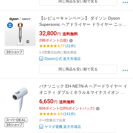
同じ商品を安い順で見る
【レビューキャンペーン】 ダイソン Dyson
Supersonic ヘアドライヤー ドライヤー ニッケ
ル／コッパー HD08BNBC ダイソン公式 新品 ダ
32,800
円
送料無料
イソンドライヤー ダイソンスーパーソニック
298
ポイント
(
1
倍)
コンパクト ヘアケア ドライヤーダイソン シン
4.77
(31件)
プルモデル
1-2営業日以内に順次発送
Dyson公式 楽天市場店
同じ商品を安い順で見る
パナソニック EH-NE7N-A ヘアードライヤー イ
オニティ ダブルミネラル＆マイナスイオン 低
温ケアモード搭載 アイスブルー
6,650
円
送料無料
604
ポイント
(
10
%ポイントバック)
4.5
(141件)
2〜3営業日で出荷
ヤマダ電機 楽天市場店