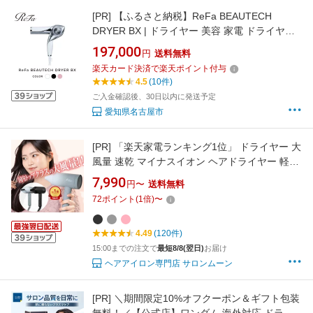
[PR]
【ふるさと納税】ReFa BEAUTECH
DRYER BX | ドライヤー 美容 家電 ドライヤー
リファ 速乾 ヘア ギフト プレゼント 送料無料
197,000
円
送料無料
名古屋市 | 速乾 ダブルセンシング リファ ビュ
楽天カード決済で楽天ポイント付与
ーテック ドライヤー BX 人気 おすすめ 愛知県
4.5
(10件)
名古屋市 楽天ふるさと納税
ご入金確認後、30日以内に発送予定
愛知県名古屋市
[PR]
「楽天家電ランキング1位」 ドライヤー 大
風量 速乾 マイナスイオン ヘアドライヤー 軽い
軽量 ブースターイオンドライヤー サロンムー
7,990
円〜
送料無料
ン ギフト プレゼント
72
ポイント
(
1
倍)
〜
4.49
(120件)
15:00までの注文で
最短8/8(翌日)
お届け
ヘアアイロン専門店 サロンムーン
[PR]
＼期間限定10%オフクーポン＆ギフト包装