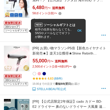
無料！／【公式店】ワンダム 海外対応 ドライ
ヤー 海外赴任 旅行 留学 大風量 軽量 コンパク
6,480
円〜
送料無料
ト 240V対応 プラズマケア 速乾 プラズマケア
58
ポイント
(
1
倍)
〜
ソーシャルギフトとは
NEW
4.45
(518件)
相手の住所を知らなくても、
OK
15:00までの注文で
最短8/8(翌日)
お届け
ソーシャルギフト可
SNSやメールなどでギフト
Onedam ワンダム公式ストア
が贈れます。
[PR]
お買い物マラソンP5倍【新色カイヤナイト
新発売★】楽天1位獲得★Shine Rebirth
HairDryer JEWEL★ ドライヤー STELLA
55,000
円〜
送料無料
BEAUTE LLLT プラズマイオン 速乾 艶 美髪 髪
2,500
ポイント
(
1
倍+
4
倍UP)
〜
質改善 キューティクル 潤い まとまり さらさら
頭皮ケア 育毛 海外対応 ツヤ
4.63
(68件)
15:00までの注文で
最短8/8(翌日)
お届け
ソーシャルギフト可
STELLA BEAUTE公式
[PR]
【公式店限定2年保証】cado カドー BD-
E2 ドライヤー 鼻のないドライヤー 大風量 遠赤