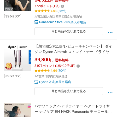
円
送料無料
nanocare ULTIMATE ナノイー イオン 速乾 ボ
772
ポイント
(
1
倍)
リュームアップ&ストレーター 温冷リズム スカ
4.61
(28件)
ルプ 髪質 送料無料
入荷次第(お届け時期:目途2カ月以内)
Panasonic Store Plus 楽天市場店
同じ商品を安い順で見る
【期間限定P11倍/レビューキャンペーン】 ダイ
ソン Dyson Airstrait ストレイトナー ドライヤー
ストレートアイロン HT01JPPL ジャスパープラ
39,800
円
送料無料
ム ダイソン公式 新品 ダイソンドライヤー ダイ
3,971
ポイント
(
1
倍+
10
倍UP)
ソンエアストレート ヘアアイロン ヘアスタイ
4.64
(80件)
ラー 美容室
1-2営業日以内に順次発送
Dyson公式 楽天市場店
同じ商品を安い順で見る
パナソニック ヘアドライヤー ヘアードライヤ
ー ナノケア EH-NA0K Panasonic チャコールブ