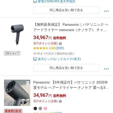
家電のSAKURA 楽天市場店
同じ商品を安い順で見る
【無料延長保証】 Panasonic｜パナソニック ヘ
アードライヤー nanocare（ナノケア） チャコ
ールブラック EH-NA0K-K
34,967
円
送料無料
317
ポイント
(
1
倍)
4.68
(25件)
15:00までの注文で最短8/9お届け
楽天ビック(ビックカメラ×楽天)
同じ商品を安い順で見る
Panasonic 【5年保証付】パナソニック 2025年
度モデル ヘアードライヤー ナノケア 選べる3色
EH-NA0K 高浸透ナノイー ヘアケア 大風量 速乾
34,967
円
送料無料
コンパクト 軽量 軽い おすすめ 人気 温度 高級
317
ポイント
(
1
倍)
潤い ツヤ まとまり ダメージケア UVケア 送料
無料