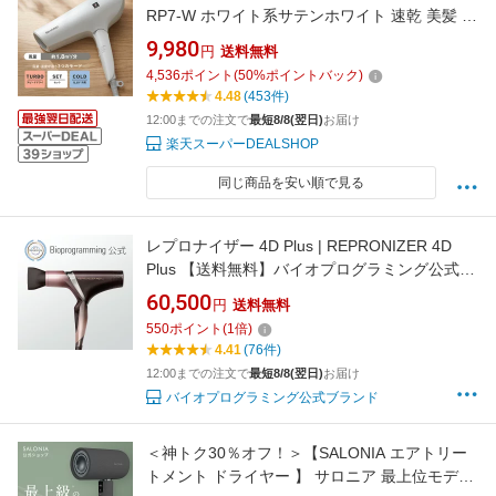
RP7-W ホワイト系サテンホワイト 速乾 美髪 時
短 シンプル プラズマクラスター イオン IB-NP7
9,980
円
送料無料
の後継
4,536
ポイント
(
50
%ポイントバック)
4.48
(453件)
12:00までの注文で
最短8/8(翌日)
お届け
楽天スーパーDEALSHOP
同じ商品を安い順で見る
レプロナイザー 4D Plus | REPRONIZER 4D
Plus 【送料無料】バイオプログラミング公式ブ
ランド(メーカー:リュミエリーナ)
60,500
円
送料無料
550
ポイント
(
1
倍)
4.41
(76件)
12:00までの注文で
最短8/8(翌日)
お届け
バイオプログラミング公式ブランド
＜神トク30％オフ！＞【SALONIA エアトリー
トメント ドライヤー 】 サロニア 最上位モデル