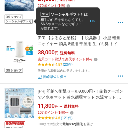
6000mAh大容量バッテリー AI電力管理 急速充
270
ポイント
(
1
倍)
電 ネックファン 梅雨の蒸し プレゼント ゴルフ
3.73
(11件)
アウトドア通 勤 スポーツ
ソーシャルギフトとは
NEW
14時迄の注文 即日発送(地域差あり )
相手の住所を知らなくても、
OK
ソーシャルギフト可
RANVOO
SNSやメールなどでギフト
が贈れます。
[PR]
【ふるさと納税】 【 脱臭器 】 小型 軽量
ニオイヤー 消臭 8畳用 部屋用 生ゴミ臭 トイレ
ペット タバコ 空気清浄 長崎県 佐世保市
38,000
円
送料無料
楽天カード決済で楽天ポイント付与
4.57
(23件)
決済から20日以内に発送いたします。
長崎県佐世保市
[PR]
即納＼衝撃セール9,800円~！先着クーポン
で／水冷マット 冷水循環マット 水流マット 水
循環マット 冷却マット 電気式 水冷クールマッ
11,800
円〜
送料無料
ト 空調ベッド ひんやり水流快眠マット 電気 冷
107
ポイント
(
1
倍)
〜
却 マット 水冷マットレス 水流マットレ 一人暮
4.6
(121件)
らし 防災 車中泊 キャンプ 犬 猫 ペット可
9:00までの注文で
最短8/12(翌日)
お届け