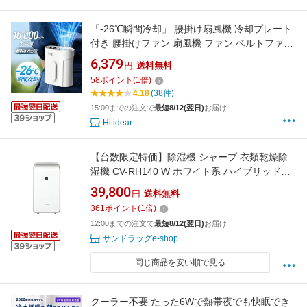
「-26℃瞬間冷却」 腰掛け扇風機 冷却プレート
付き 腰掛けファン 扇風機 ファン ベルトファン
腰掛 腰かけ 携帯扇風機 199段階風量調節
6,379
円
送料無料
10000mAh大容量 クリップファン 6WAY 首掛け
58
ポイント
(
1
倍)
扇風機 卓上 ハンディ 軽量 USB充電 コンパクト
4.18
(38件)
小型 クリップ 扇風機
15:00までの注文で
最短8/12(翌日)
お届け
Hitidear
【台数限定特価】除湿機 シャープ 衣類乾燥除
湿機 CV-RH140 W ホワイト系 ハイブリッド方
式 プラズマクラスター25000 花粉 脱臭
39,800
円
送料無料
361
ポイント
(
1
倍)
12:00までの注文で
最短8/12(翌日)
お届け
サンドラッグe-shop
同じ商品を安い順で見る
クーラー不要 たった6Wで熱帯夜でも快眠でき