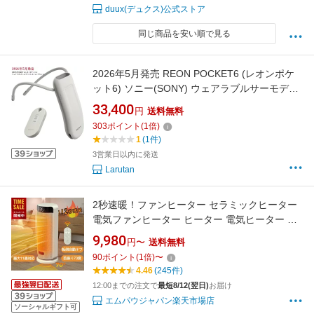
duux(デュクス)公式ストア
同じ商品を安い順で見る
2026年5月発売 REON POCKET6 (レオンポケ
ット6) ソニー(SONY) ウェアラブルサーモデバ
イス センシングキット【RNPK-6T Bluetooth 送
33,400
円
送料無料
料無料 スマートフォン連動 ペルチェ素子 ネッ
303
ポイント
(
1
倍)
ククーラー ポータブルクーラー 暑さ対策 】
1
(1件)
3営業日以内に発送
Larutan
2秒速暖！ファンヒーター セラミックヒーター
電気ファンヒーター ヒーター 電気ヒーター 首
振り70度/60度 リモコン付き 小型 コンパクト
9,980
円〜
送料無料
メモリー機能 3モード搭載 静音 おしゃれ 転倒
90
ポイント
(
1
倍)
〜
自動オフ 自動温度調整 寒さ対策 EPEIOS
4.46
(245件)
12:00までの注文で
最短8/12(翌日)
お届け
エムパウジャパン楽天市場店
ソーシャルギフト可