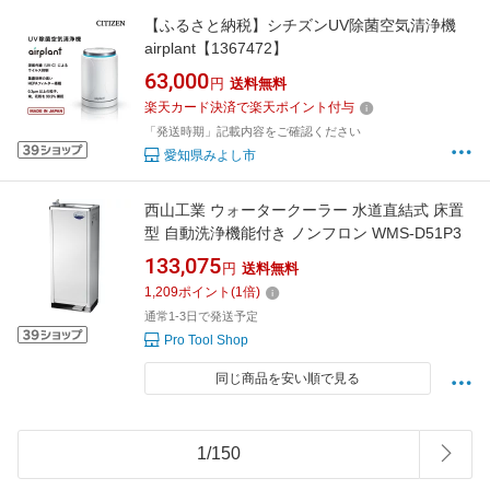
【ふるさと納税】シチズンUV除菌空気清浄機
airplant【1367472】
63,000
円
送料無料
楽天カード決済で楽天ポイント付与
「発送時期」記載内容をご確認ください
愛知県みよし市
西山工業 ウォータークーラー 水道直結式 床置
型 自動洗浄機能付き ノンフロン WMS-D51P3
133,075
円
送料無料
1,209
ポイント
(
1
倍)
通常1-3日で発送予定
Pro Tool Shop
同じ商品を安い順で見る
1
/
150