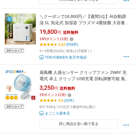
＼クーポンで18,800円／【週間1位】AI自動調
湿 5L 気化式 加湿器 プラズマ 4重除菌 大容量 5
段階調整 加湿器 ミストなし 湿度設定 上部給水
19,800
円
送料無料
静音設計 空焚き防止 タイマー付き 卓上加湿器
180
ポイント
(
1
倍)
無霧加湿器 省エネ 乾燥対策 アロマ対応 フィル
4.52
(559件)
ター 空気清浄機
1〜3営業日以内に発送(土日祝除く)
TOKYOBIKEN 楽天市場店
扇風機 人感センサー クリップファン 2WAY 充
電式 卓上 クリップ USB充電 回転調整可能 風量
3段階 コンパクト 小型 軽量 ファン 卓上扇風機
3,250
円
送料無料
デスクファン トイレ キッチン オフィス ベッド
29
ポイント
(
1
倍)
ルーム PLATA fan010bl fan010pk
4.5
(20件)
8/17 8:00までの注文で最短8/19お届け
まごころ屋本店
同じ商品を安い順で見る