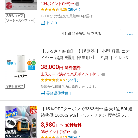
104
ポイント
(
1
倍)
〜
aomiya cooler ミニクーラー 車中泊 持ち運べる
4.25
(296件)
エアコン コンパクト 洗面所 キッチン 台所
12:00までの注文で最短8/14お届け
ソーシャルギフト可
トノカ
同じ商品を安い順で見る
【ふるさと納税】 【 脱臭器 】 小型 軽量 ニオ
イヤー 消臭 8畳用 部屋用 生ゴミ臭 トイレ ペッ
ト タバコ 空気清浄 長崎県 佐世保市
38,000
円
送料無料
楽天カード決済で楽天ポイント付与
4.57
(23件)
決済から20日以内に発送いたします。
長崎県佐世保市
【15％OFFクーポンで3383円〜 楽天1位 50h連
続稼働 10000mAh】ベルトファン 腰空調ファ
ン 腰掛け扇風機 腰ベルトファン 6000mAh 服
3,980
円〜
送料無料
の中に送風 送風機 首かけ 携帯扇風機 USB充電
36
ポイント
(
1
倍)
〜
式 ストラップ付 ハンズフリー アウトドア 配達
4.12
(863件)