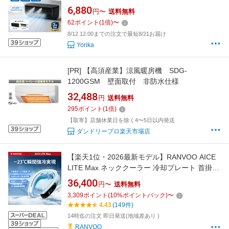
クールエアーミストポータブルクーラー 屋外
6,880
円〜
送料無料
ミニエアコン 冷風扇 スポットエアコン 扇風機
62
ポイント
(
1
倍)
〜
卓上冷風機 小型クーラー ミスト機能 車中泊に
8/12 12:00までの注文で最短8/21お届け
持ち運べるエアコン コードレス
Yorika
[PR]
【高須産業】涼風暖房機 SDG-
1200GSM 壁面取付 非防水仕様
32,488
円
送料無料
295
ポイント
(
1
倍)
【取寄】店舗休業日を除く4〜5日以内発送
ダンドリープロ楽天市場店
【楽天1位・2026最新モデル】RANVOO AICE
LITE Max ネッククーラー 冷却プレート 首掛け
扇風機 熱中症対策 冷却プレート アイスネック
36,400
円〜
送料無料
ネックエアコン アプリ操作 暑さ対策 6000mAh
3,309
ポイント
(
10
%ポイントバック)
〜
急速充電 冬夏兼用 ゴルフ アウトドア 通勤 スポ
4.43
(149件)
ーツ 防災 地震対策
14時迄の注文 即日発送(地域差あり )
RANVOO