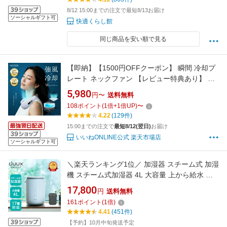
員 建設労働者 外仕事 熱中症対策 暑さ対策
8/12 15:00までの注文で最短8/13お届け
ソーシャルギフト可
快適くらし館
同じ商品を安い順で見る
【即納】【1500円OFFクーポン】 瞬間 冷却プ
レート ネックファン 【レビュー特典あり】 ネ
ッククーラー 首掛け扇風機 首 首かけ扇風機 く
5,980
円〜
送料無料
びかけ扇風機 クールネック -15℃ 瞬間 冷却プ
108
ポイント
(
1
倍+
1
倍UP)
〜
レート 携帯扇風機 小型扇風機 ミニ 扇風機 大風
4.22
(129件)
量 超 軽量 Excitech
15:00までの注文で
最短8/12(翌日)
お届け
いいねONLINE公式 楽天市場店
ソーシャルギフト可
＼楽天ランキング1位／ 加湿器 スチーム式 加湿
機 スチーム式加湿器 4L 大容量 上から給水 上
から注ぐ お手入れ簡単 上部給水加湿器 スチー
17,800
円
送料無料
ム加湿器 スチーム加湿機 大容量加湿器 部屋の
161
ポイント
(
1
倍)
乾燥 コンパクト加湿器 洗いやすい おしゃれ デ
4.41
(451件)
ュクス Dawn DXHU40JP(GY) DXHU41JP(WT)
【予約】10月中旬発送予定