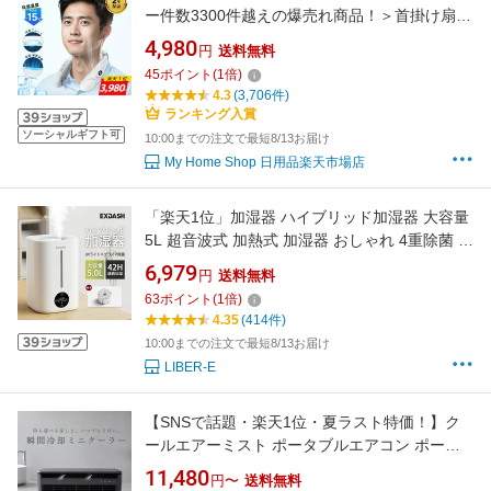
ー件数3300件越えの爆売れ商品！＞首掛け扇風
機 ネッククーラー 冷却プレート ペルチェ素子
4,980
円
送料無料
瞬間冷却 ネックファン 3段階風量×3段階冷感
45
ポイント
(
1
倍)
羽根なし 360サラウンド風 11時間稼働 携帯扇
4.3
(3,706件)
風機 暑さ対策 ギフト PSE 2年保証
ランキング入賞
ソーシャルギフト可
10:00までの注文で最短8/13お届け
My Home Shop 日用品楽天市場店
「楽天1位」加湿器 ハイブリッド加湿器 大容量
5L 超音波式 加熱式 加湿器 おしゃれ 4重除菌 6
段階調節 卓上加湿器 上部給水 湿度設定 自動湿
6,979
円
送料無料
度調節 空焚き防止 UVライト付き タイマー ア
63
ポイント
(
1
倍)
ロマ対応 静音 節電 省エネ エコ 軽量 送料無料
4.35
(414件)
10:00までの注文で最短8/13お届け
LIBER-E
【SNSで話題・楽天1位・夏ラスト特価！】ク
ールエアーミスト ポータブルエアコン ポータ
ブル冷風機 SHIBUMI ポータブルクーラー
11,480
円〜
送料無料
shibumiエアコン ミニエアコン ryo cooler