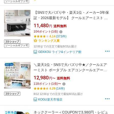
ソーシャルギフト可
【SNSで大バズり中・楽天1位・メーカー3年保
証・2026最新モデル】 クールエアーミスト ポ
ータブルエアコン ポータブルクーラー 瞬間冷
11,480
円
送料無料
却ミニクーラー ミニエアコン 持ち運び 充電式
104
ポイント
(
1
倍)
冷風機 冷風扇 車中泊 shibumi tokyo Ryo Coole
4.14
(373件)
Aomiya cooler しぶみ スポット 卓上
ランキング入賞
ソーシャルギフト可
12:00までの注文で最短8/15お届け
GEKKOU ライフ&インテリア館
＼楽天1位・SNSで大バズり中★／クールエア
ーミスト ポータブル エアコンクールエアーミ
ストポータブルクーラー 屋外 ミニエアコン 冷
12,980
円〜
送料無料
風扇 スポットエアコン 扇風機 卓上冷風機 小型
118
ポイント
(
1
倍)
〜
クーラー ミスト機能 車中泊に 持ち運べるエア
4.29
(14件)
コン
8/12 12:00までの注文で最短8/15お届け
KOGU楽天市場店
ネッククーラー＜COUPONで3,980円・レビュ