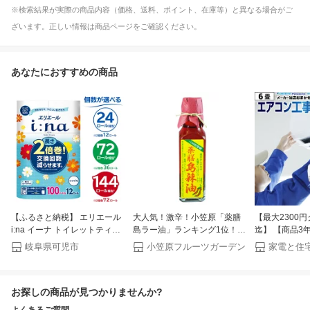
※検索結果が実際の商品内容（価格、送料、ポイント、在庫等）と異なる場合がご
ざいます。正しい情報は商品ページをご確認ください。
あなたにおすすめの商品
【ふるさと納税】 エリエール
大人気！激辛！小笠原「薬膳
【最大2300円
i:na イーナ トイレットティシ
島ラー油」ランキング1位！お
迄】 【商品3
ュー シングル【選べる個数】
土産お取り寄せ販売 世界遺産
証】 工事費込 
岐阜県可児市
小笠原フルーツガーデン
ハーフサイズ トイレットペー
小笠原 薬膳島らーゆ 世界一辛
ー3000件突
パー 100m巻 2倍 巻 エコ 日用
い島とうがらし おいしい手作
かせエアコン
品 トイレ 香り付き 新生活 備
りオーガニック調味料＊人気
ト ルームエア
お探しの商品が見つかりませんか?
蓄 防災 消耗品 生活雑貨 生活
の為品薄フル生産中【お試
福袋 冷房/暖房
用品 コンパクト 岐阜県 可児
し】【家庭用】【食べるラー
ジュプロ 20
よくあるご質問