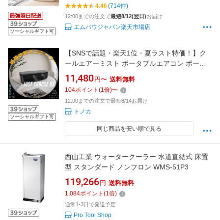
イオス EPEIOS
4.46
(714件)
12:00までの注文で
最短8/12(翌日)
お届け
エムパウジャパン楽天市場店
ソーシャルギフト可
【SNSで話題・楽天1位・夏ラスト特価！】ク
ールエアーミスト ポータブルエアコン ポータ
ブル冷風機 SHIBUMI ポータブルクーラー
11,480
円〜
送料無料
shibumiエアコン ミニエアコン ryo cooler
104
ポイント
(
1
倍)
〜
Aomiya cooler ミニクーラー 車中泊 持ち運べる
12:00までの注文で最短8/14お届け
エアコン コンパクト 洗面所 キッチン 台所
トノカ
ソーシャルギフト可
同じ商品を安い順で見る
西山工業 ウォータークーラー 水道直結式 床置
型 スタンダード ノンフロン WMS-51P3
119,266
円
送料無料
1,084
ポイント
(
1
倍)
通常1-3日で発送予定
Pro Tool Shop