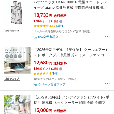
パナソニック FKA4100016 電極ユニット ジア
イーノ ziaino 次亜塩素酸 空間除菌脱臭機用部
品 正規品 純正品
18,733
円
送料無料
170
ポイント
(
1
倍)
4.67
(3件)
メーカー取寄在庫ありの場合5〜7営業日発送
IPX楽天市場店
【2026最新モデル・1年保証】 クールエアーミ
スト ポータブル冷風機 冷却ミストファン コー
ドレス 卓上クーラー 冷風扇 ペルチェ冷却 ミニ
12,680
円
送料無料
クーラー 充電式 小型冷風機 スポット冷却 車中
126
ポイント
(
1
倍)
泊 洗面所 キッチン 寝室 静音
4
(1件)
10:00までの注文で最短8/18お届け
クリーン百貨ストア
【ふるさと納税】ハンディファン (ホワイト) 手
持ち 扇風機 ネッククーラー 瞬間冷却 冷却プレ
ート 卓上扇風機 クーラー 強風 充電式 静音 軽
15,000
円
送料無料
量 小型 ミニ 長時間 コンパクト おしゃれ 携帯