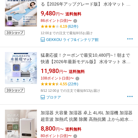
る【2026年アップグレード版】 水冷マット 冷
水循環マット 水流マット 水循環マット 冷却マ
9,480
円〜
送料無料
ット 水冷クールマット 冷水マット ひんやり水
86
ポイント
(
1
倍)
〜
流快眠マット 水冷式マット 水冷マットレス 水
4.19
(62件)
流マットレス 水が流れるマット クールマット
12:00までの注文で最短8/15お届け
GEKKOU ライフ&インテリア館
猛暑応援！クーポンで最安10,480円~！朝まで
快適【2026年最新モデル版】 水冷マット 水流
マット 冷水循環マット 水循環マット 防災グッ
11,980
円〜
送料無料
ズ
108
ポイント
(
1
倍)
〜
4.55
(22件)
8/12 12:00までの注文で最短8/13お届け
プロテア
加湿器 大容量 加湿器 卓上 4L/6L 加湿機 加湿器
超音波 加熱式 抗菌 除菌 高熱抗菌 上から給水
加湿量650ml/h アロマ 恒湿機能 湿度センサー
8,800
円〜
送料無料
タイマー おしゃれ ウイルス対策 乾燥対策 エペ
80
ポイント
(
1
倍)
〜