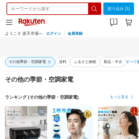
絞り込み (1)
ようこそ 楽天市場へ
ログイン
会員登録
その他季節・空調家電
送料
ふるさと納税
新品・中古
すべて
その他の季節・空調家電
ランキング (その他の季節・空調家電)
もっと見る