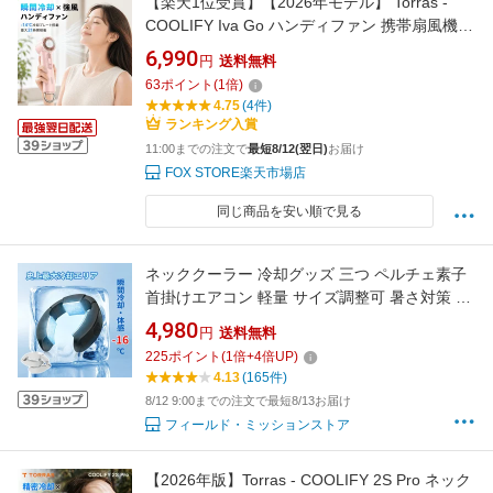
【楽天1位受賞】【2026年モデル】 Torras -
COOLIFY Iva Go ハンディファン 携帯扇風機
強力 軽量 手持ち 熱中症 暑さ対策 冷却グッズ
6,990
円
送料無料
夏アイテム 旅行 アウトドア
63
ポイント
(
1
倍)
4.75
(4件)
ランキング入賞
11:00までの注文で
最短8/12(翌日)
お届け
FOX STORE楽天市場店
同じ商品を安い順で見る
ネッククーラー 冷却グッズ 三つ ペルチェ素子
首掛けエアコン 軽量 サイズ調整可 暑さ対策 持
ち運び パーソナルクーラー キャンプ ゴルフ ひ
4,980
円
送料無料
んやり 業務用 クール アウトドア ネックファン
225
ポイント
(
1
倍+
4
倍UP)
ウォーキング すぐ冷える 夏 熱中症対策 父の日
4.13
(165件)
プレゼント ギフト
8/12 9:00までの注文で最短8/13お届け
フィールド・ミッションストア
【2026年版】Torras - COOLIFY 2S Pro ネック