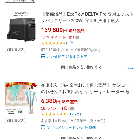
ソーシャルギフト可
【整備済品】EcoFlow DELTA Pro 専用エクスト
ラバッテリー 7200Wh容量拡張用｜最大
10,800Wh拡張 車中泊・防災・キャンプ対応 メ
139,800
円
送料無料
ーカー保証6カ月
1,270
ポイント
(
1
倍)
4.4
(5件)
8/12 12:00までの注文で最短8/20お届け
いい価格デジタルストア
同じ商品を安い順で見る
在庫あり 即納 楽天1位【選ぶ景品】 サンコー
のれせん2 お風呂あがり サーキュレーター 扇風
機 体 ドライヤー 全身爽快 のれる扇風機 乗れせ
6,380
円
送料無料
ん 送風機 節電扇風機 冷風機 ボディーファン 乗
58
ポイント
(
1
倍)
れる扇風機 冷風機 冷風ファン 乗れる扇風器 乗
4.16
(176件)
る扇風機 送風 ノレセン 乗る扇風機
あす楽【在庫あり 1〜2営業日に発送予定】
マツカメショッピング 扇風機
同じ商品を安い順で見る