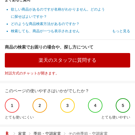
市 送料無料
油】【具入りらー油】
【ランキング
欲しい商品があるのですが名称がわかりません。どのよう
に探せばよいですか？
どのような商品検索方法があるのですか？
検索しても、商品が一つも表示されません
もっと見る
商品の検索でお困りの場合や、探し方について
楽天のスタッフに質問する
対話方式のチャットが開きます。
このページの使いやすさはいかがでしたか？
1
2
3
4
5
とても使いにくい
とても使いやすい
家電
季節・空調家電
その他季節・空調家電