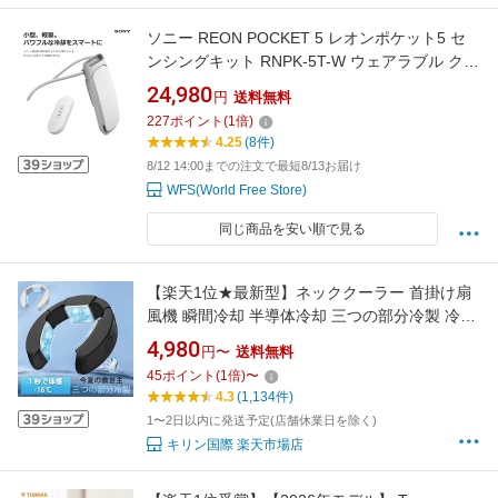
ソニー REON POCKET 5 レオンポケット5 セ
ンシングキット RNPK-5T-W ウェアラブル クー
ラー ネッククーラー 首掛け 冷温両対応 軽量 通
24,980
円
送料無料
勤 暑さ対策
227
ポイント
(
1
倍)
4.25
(8件)
8/12 14:00までの注文で最短8/13お届け
WFS(World Free Store)
同じ商品を安い順で見る
【楽天1位★最新型】ネッククーラー 首掛け扇
風機 瞬間冷却 半導体冷却 三つの部分冷製 冷却
プレート ペルチェ素子 -16℃瞬冷 USB給電 軽
4,980
円〜
送料無料
量 サイズ調整可 折り畳め式 ハンズフリー 熱中
45
ポイント
(
1
倍)
〜
症対策 ネッククーラー モード調節 アウトドア/
4.3
(1,134件)
家庭/オフィス/スポーツ/運転/作業用
1〜2日以内に発送予定(店舗休業日を除く)
キリン国際 楽天市場店