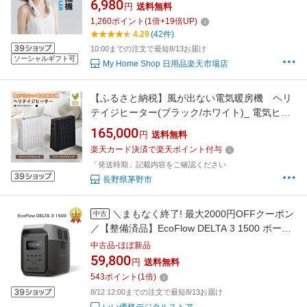
6,980
円
送料無料
子 -20°瞬冷 猛暑も涼し マイナスイオン機能搭
1,260
ポイント
(
1
倍+
19
倍UP)
載 Type-C充電式 軽量 静音設計 熱中症対策 遠
4.29
(42件)
足 スポーツ観戦 アウトドア 運動 通学 家事
10:00までの注文で最短8/13お届け
ソーシャルギフト可
My Home Shop 日用品楽天市場店
【ふるさと納税】風が出ない電気暖房機 ヘリ
テイジヒーター(ブラック/ホワイト)_ 電気ヒー
ター ヒーター 電気暖房機 ユーレックス スタン
165,000
円
送料無料
ダードモデル 暖房 国産 家電 電化製品 季節家電
楽天カード決済で楽天ポイント付与
冬物 タイマー エコ運転 チャイルドロック 輻射
「発送時期」記載内容をご確認ください
対流式 長野県 茅野市 【G1549131】
長野県茅野市
＼まもなく終了! 最大2000円OFFクーポン
中古
／【整備済品】EcoFlow DELTA 3 1500 ポータ
ブル電源 1536Wh 大容量モデル ぽーたふる電
中古品-ほぼ新品
源 リン酸鉄リチウムイオン 家庭用蓄電池 車中
59,800
円
送料無料
泊 アウトドア キャンプ 防災グッズ エコフロー
543
ポイント
(
1
倍)
4895251626071 メーカー保証6カ月
8/12 12:00までの注文で最短8/13お届け
いい価格デジタルストア