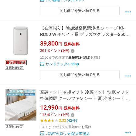
同じ商品を安い順で見る
【在庫限り】除加湿空気清浄機 シャープ KI-
RD50 W ホワイト系 プラズマクラスター25000
花粉対策 衣類乾燥 除湿 除湿 花粉
39,800
円
送料無料
361
ポイント
(
1
倍)
12:00までの注文で
最短8/12(翌日)
お届け
サンドラッグe-shop
同じ商品を安い順で見る
空調マット 冷却マット 冷感マット 快眠マット
空気循環 クールファンシート 夏 冷感シート 蒸
れ対策 ファンシート タイマー機能 丸洗い Wフ
12,990
円
送料無料
ァン 省エネ 軽量 静音
118
ポイント
(
1
倍)
3.33
(42件)
13:00までの注文で最短8/15お届け
LOWYA(ロウヤ)楽天市場店