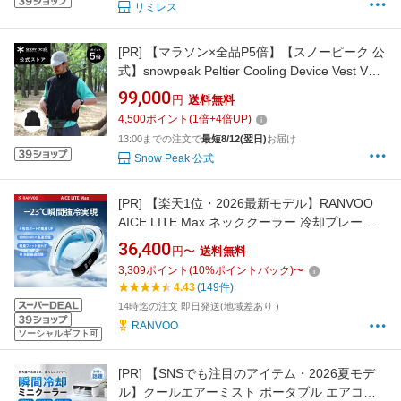
リミレス
[PR]
【マラソン×全品P5倍】【スノーピーク 公
式】snowpeak Peltier Cooling Device Vest VT-
26SU008 冷却ベスト ハイブリッド冷却 冷感ユ
99,000
円
送料無料
ニット 着脱可能 バッテリー収納 多ポケット 軽
4,500
ポイント
(
1
倍+
4
倍UP)
量ベスト 日常使い 熱中症対策 作業服
13:00までの注文で
最短8/12(翌日)
お届け
Snow Peak 公式
[PR]
【楽天1位・2026最新モデル】RANVOO
AICE LITE Max ネッククーラー 冷却プレート
首掛け扇風機 熱中症対策 冷却プレート アイス
36,400
円〜
送料無料
ネック ネックエアコン アプリ操作 暑さ対策
3,309
ポイント
(
10
%ポイントバック)
〜
6000mAh 急速充電 冬夏兼用 ゴルフ アウトド
4.43
(149件)
ア 通勤 スポーツ 防災 地震対策
14時迄の注文 即日発送(地域差あり )
RANVOO
ソーシャルギフト可
[PR]
【SNSでも注目のアイテム・2026夏モデ
ル】クールエアーミスト ポータブル エアコン