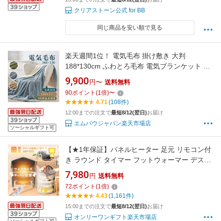
クリアストーン公式 for BB
同じ商品を安い順で見る
楽天週間1位！ 電気毛布 掛け敷き 大判
188*130cm ふわとろ毛布 電気ブランケット 膝
掛け EPEIOS 12時間 タイマー付き 9段階温度
9,900
円〜
送料無料
抗菌防臭 ダニ退治 自動電源オフ 丸洗い 電気ひ
90
ポイント
(
1
倍)
〜
ざ掛け 省エネ 柔らかい
4.71
(108件)
12:00までの注文で
最短8/12(翌日)
お届け
エムパウジャパン楽天市場店
ソーシャルギフト可
【★1年保証】パネルヒーター 足元 リモコン付
き ラウンド タイマー フットウォーマー デスク
下 足元 ヒーター 折りたたみ こたつ フットヒー
7,980
円
送料無料
ター ワイド オフィス 電気足温器 省エネ トイレ
72
ポイント
(
1
倍)
暖房器具 PSE ペット
4.43
(1,161件)
15:00までの注文で
最短8/12(翌日)
お届け
オンリーワンギフト楽天市場店