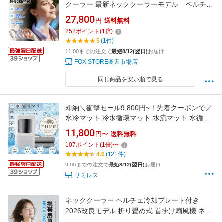
クーラー 最新ネッククーラーモデル ペルチェ
素子 首掛け 冷却プレート クール 冷却 暑さ対
27,800
円
送料無料
策 熱中症 猛暑 かっこいい おしゃれ スタイリッ
252
ポイント
(
1
倍)
シュ 長時間持続バッテリー 急速充電
5
(1件)
11:00までの注文で
最短8/12(翌日)
お届け
FOX STORE楽天市場店
同じ商品を安い順で見る
即納＼衝撃セール9,800円~！先着クーポンで／
水冷マット 冷水循環マット 水流マット 水循環
マット 冷却マット 電気式 水冷クールマット 空
11,800
円〜
送料無料
調ベッド ひんやり水流快眠マット 電気 冷却 マ
107
ポイント
(
1
倍)
〜
ット 水冷マットレス 水流マットレ 一人暮らし
4.6
(121件)
防災 車中泊 キャンプ 犬 猫 ペット可
9:00までの注文で
最短8/12(翌日)
お届け
リミレス
ネッククーラー ペルチェ冷却プレート付き
2026改良モデル 折り畳め式 首掛け扇風機 ネッ
クファン 大風量 携帯扇風機 首かけ ペルチェ素