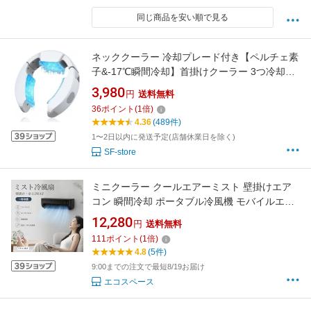
同じ商品を安い順で見る
ネッククーラー 冷却プレード付き【ペルチェ素
子&-17℃瞬間冷却】首掛けクーラー 3つ冷却ブ
レート 強弱モード 首掛け扇風機 Type-C給電式
3,980
円
送料無料
冷却 プレート 携帯扇風機 くびかけ扇風機 ネッ
36
ポイント
(
1
倍)
クエアコン 熱中症対策 現場 外仕事 プレゼント
4.36
(489件)
ギフト
1〜2日以内に発送予定(店舗休業日を除く)
SF-store
ミニクーラー クールエアーミスト 壁掛けエア
コン 瞬間冷却 ポータブル冷風機 モバイルエア
コン USB充電式 急速冷却 冷却ミスト 小型エア
12,280
円
送料無料
コン 冷房 ポータブル冷風扇 静音 工事不要 卓上
111
ポイント
(
1
倍)
冷風機 取り外し洗浄可能 車中泊 寝室 寮 暑さ対
4.8
(5件)
策
9:00までの注文で最短8/19お届け
エコスペース