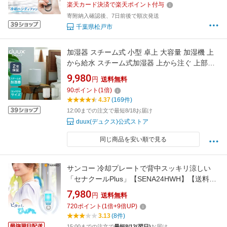
楽天カード決済で楽天ポイント付与
扇風機 熱中症対策 暑さ対策 通勤 通学 旅行
寄附納入確認後、7日前後で順次発送
千葉県松戸市
加湿器 スチーム式 小型 卓上 大容量 加湿機 上
から給水 スチーム式加湿器 上から注ぐ 上部給
水加湿器 手入れが簡単 上部給水式加湿器 手入
9,980
円
送料無料
れ簡単 スチーム加湿機 お手入れ簡単 部屋の乾
90
ポイント
(
1
倍)
燥 コンパクト加湿器 静音 小さめ 洗いやすい 7
4.37
(169件)
畳 おしゃれ Dawn mini デュクス
12:00までの注文で最短8/18お届け
duux(デュクス)公式ストア
同じ商品を安い順で見る
サンコー 冷却プレートで背中スッキリ涼しい
「セナクールPlus」【SENA24HWH】【送料無
料】セナクール セナクールPlus セナクールプ
7,980
円
送料無料
ラス ペルチェ 背中を冷やす 冷却 涼しい 冷たい
720
ポイント
(
1
倍+
9
倍UP)
冷感 熱中症対策 冷却グッズ ひんやり
3.13
(8件)
15:00までの注文で
最短8/12(翌日)
お届け