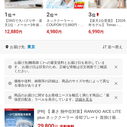
1
2
3
位
位
位
【SNSで大バズり中・楽
ネッククーラー＜
【楽天1位受賞】【2026
天1位・メーカー3年保
COUPONで3,980円・レ
年モデル】 Torras -
証・2026最新モデル】
ビュー件数3300件越えの
COOLIFY Iva Go ハンデ
12,880
4,980
6,990
円
円
円
クールエアーミスト ポー
爆売れ商品！＞首掛け扇
ィファン 携帯扇風機 強
タブルエアコ…
風機 ネッククーラー…
力 軽量 手持ち…
東京
お届け先:
並べ替え
お届け先(離島除く)への最安送料とお届け日を表示していま
す。 お届け日は目安のため、正確な情報は注文画面でご確認
ください。
価格や送料、納期等の詳細は、商品のサイズや色によって異な
る場合があります
商品のお届けに関するお客様ニーズを幅広く満たす商品に「最
強翌日配送」ラベルを表示しています。
詳細を見る
[PR]
【 暑さ 熱中症対策】RANVOO AICE LITE
plus ネッククーラー 冷却プレート 首掛け扇風
機 暑さ対策 冷暖2in1 上下強風 アプリ機能
29,800
円
送料無料