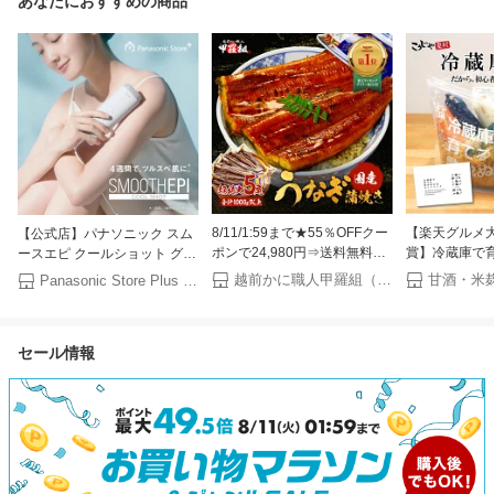
あなたにおすすめの商品
8/11/1:59まで★55％OFFクー
【楽天グルメ大
【公式店】パナソニック スム
ポンで24,980円⇒送料無料
賞】冷蔵庫で育
ースエピ クールショット グレ
11,241円！お中元 ギフト 希少
床 スタートセ
ー ES-WH8C-H 無料ギフトラ
越前かに職人甲羅組（DENSHOKU）
Panasonic Store Plus 楽天市場店
な 国産 うなぎ 蒲焼き 超特大
ガイドブック付
ッピング Panasonic Store
サイズ 220g前後×5尾 ウナギ
キリ 夏野菜に
Plus モデル 光エステ スピー
鰻 土用丑の日 【P半】
ぬかどこ 糠床 
ド冷却 ムダ毛 ソフトモード
セール情報
漬け ぬか床セ
パナソニックが手掛ける脱毛
漬け物 発酵食
器 光美容器 送料無料
簡単