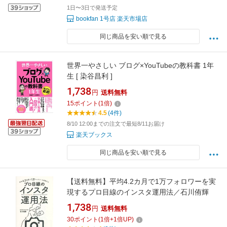
1日〜3日で発送予定
bookfan 1号店 楽天市場店
同じ商品を安い順で見る
世界一やさしい ブログ×YouTubeの教科書 1年
生 [ 染谷昌利 ]
1,738
円
送料無料
15
ポイント
(
1
倍)
4.5
(4件)
8/10 12:00までの注文で最短8/11お届け
楽天ブックス
同じ商品を安い順で見る
【送料無料】平均4.2カ月で1万フォロワーを実
現するプロ目線のインスタ運用法／石川侑輝
1,738
円
送料無料
30
ポイント
(
1
倍+
1
倍UP)