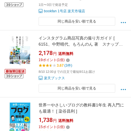
1日〜3日で発送予定
bookfan 1号店 楽天市場店
同じ商品を安い順で見る
インスタグラム商品写真の撮り方ガイド [
6151、中野晴代、もろんのん 著 スナップマ
ート株式会社 監修 ]
2,178
円
送料無料
19
ポイント
(
1
倍)
3.67
(3件)
8/10 12:00までの注文で最短8/11お届け
楽天ブックス
同じ商品を安い順で見る
世界一やさしいブログの教科書1年生 再入門に
も最適！ [ 染谷昌利 ]
1,738
円
送料無料
15
ポイント
(
1
倍)