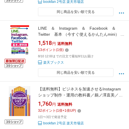
bookfan 2号店 楽天市場店
同じ商品を安い順で見る
LINE ＆ Instagram ＆ Facebook ＆
Twitter 基本 （今すぐ使えるかんたんmini） [
リンクアップ ]
1,518
円
送料無料
13
ポイント
(
1
倍)
8/10 12:00までの注文で最短8/11お届け
楽天ブックス
同じ商品を安い順で見る
【送料無料】ビジネスを加速させるInstagram
ショップ制作・運用の教科書／鵜ノ澤直美／田
村憲孝
1,760
円
送料無料
32
ポイント
(
1
倍+
1
倍UP)
1日〜3日で発送予定
bookfan 2号店 楽天市場店