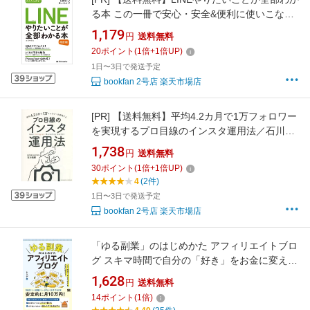
る本 この一冊で安心・安全&便利に使いこなす
／田中拓也
1,179
円
送料無料
20
ポイント
(
1
倍+
1
倍UP)
1日〜3日で発送予定
bookfan 2号店 楽天市場店
[PR]
【送料無料】平均4.2カ月で1万フォロワー
を実現するプロ目線のインスタ運用法／石川侑
輝
1,738
円
送料無料
30
ポイント
(
1
倍+
1
倍UP)
4
(2件)
1日〜3日で発送予定
bookfan 2号店 楽天市場店
「ゆる副業」のはじめかた アフィリエイトブロ
グ スキマ時間で自分の「好き」をお金に変え
る！ [ ヒトデ ]
1,628
円
送料無料
14
ポイント
(
1
倍)