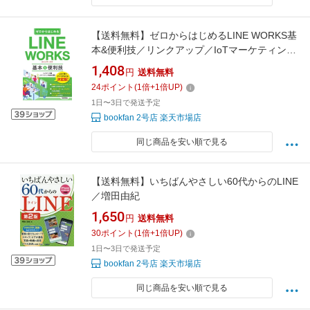
【送料無料】ゼロからはじめるLINE WORKS基
本&便利技／リンクアップ／IoTマーケティング
株式会社
1,408
円
送料無料
24
ポイント
(
1
倍+
1
倍UP)
1日〜3日で発送予定
bookfan 2号店 楽天市場店
同じ商品を安い順で見る
【送料無料】いちばんやさしい60代からのLINE
／増田由紀
1,650
円
送料無料
30
ポイント
(
1
倍+
1
倍UP)
1日〜3日で発送予定
bookfan 2号店 楽天市場店
同じ商品を安い順で見る