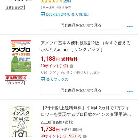
4
(2件)
1日〜3日で発送予定
bookfan 2号店 楽天市場店
同じ商品を安い順で見る
アメブロ基本＆便利技改訂2版 （今すぐ使える
かんたんmini） [ リンクアップ ]
1,188
円
送料無料
10
ポイント
(
1
倍)
8/10 12:00までの注文で最短8/11お届け
楽天ブックス
同じ商品を安い順で見る
【3千円以上送料無料】平均4.2カ月で1万フォ
ロワーを実現するプロ目線のインスタ運用法／
石川侑輝
2,118円(価格+送料)
1,738
円
+送料380円
90
ポイント
(
1
倍+
5
倍UP)