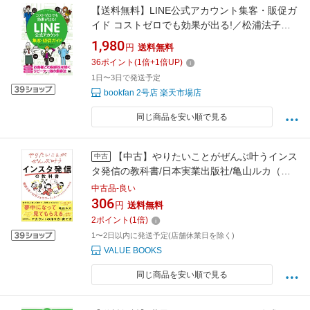
【送料無料】LINE公式アカウント集客・販促ガ
イド コストゼロでも効果が出る!／松浦法子
／・著深谷歩
1,980
円
送料無料
36
ポイント
(
1
倍+
1
倍UP)
1日〜3日で発送予定
bookfan 2号店 楽天市場店
同じ商品を安い順で見る
【中古】やりたいことがぜんぶ叶うインス
中古
タ発信の教科書/日本実業出版社/亀山ルカ（単
行本（ソフトカバー））
中古品-良い
306
円
送料無料
2
ポイント
(
1
倍)
1〜2日以内に発送予定(店舗休業日を除く)
VALUE BOOKS
同じ商品を安い順で見る