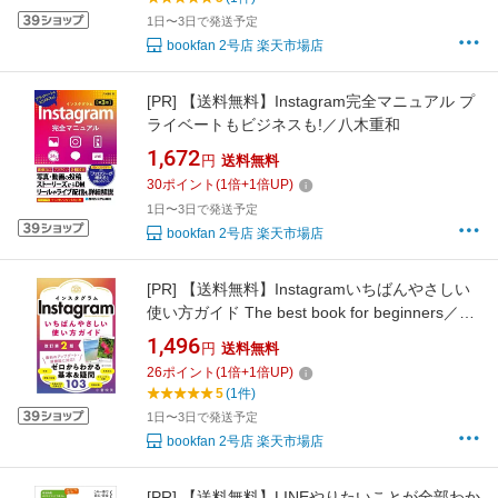
1日〜3日で発送予定
bookfan 2号店 楽天市場店
[PR]
【送料無料】Instagram完全マニュアル プ
ライベートもビジネスも!／八木重和
1,672
円
送料無料
30
ポイント
(
1
倍+
1
倍UP)
1日〜3日で発送予定
bookfan 2号店 楽天市場店
[PR]
【送料無料】Instagramいちばんやさしい
使い方ガイド The best book for beginners／小
倉映美
1,496
円
送料無料
26
ポイント
(
1
倍+
1
倍UP)
5
(1件)
1日〜3日で発送予定
bookfan 2号店 楽天市場店
[PR]
【送料無料】LINEやりたいことが全部わか