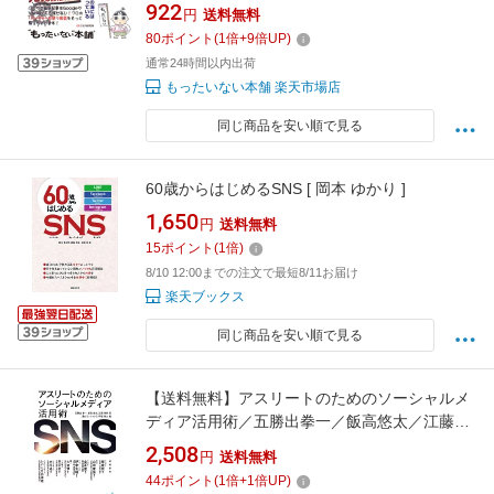
配達対応】
922
円
送料無料
80
ポイント
(
1
倍+
9
倍UP)
通常24時間以内出荷
もったいない本舗 楽天市場店
同じ商品を安い順で見る
60歳からはじめるSNS [ 岡本 ゆかり ]
1,650
円
送料無料
15
ポイント
(
1
倍)
8/10 12:00までの注文で最短8/11お届け
楽天ブックス
同じ商品を安い順で見る
【送料無料】アスリートのためのソーシャルメ
ディア活用術／五勝出拳一／飯高悠太／江藤美
帆
2,508
円
送料無料
44
ポイント
(
1
倍+
1
倍UP)