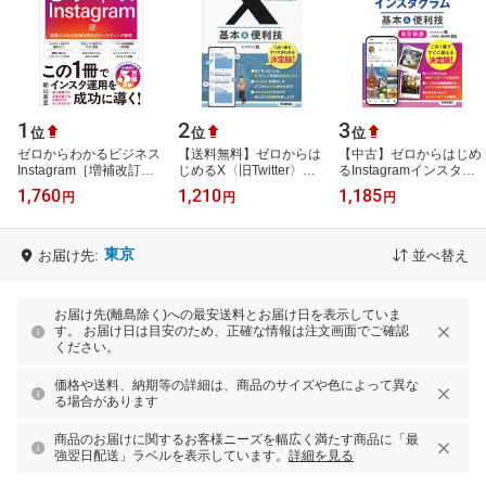
1
2
3
位
位
位
ゼロからわかるビジネス
【送料無料】ゼロからは
【中古】ゼロからはじめ
Instagram［増補改訂
じめるX〈旧Twitter〉基
るInstagramインスタグ
版］ 結果につながるSNS
本&便利技／リンクアッ
ラム基本＆便利技 改訂新
1,760
1,210
1,185
円
円
円
時代のマーケティング戦
プ
版/技術評論社/リンクア
略 [ 朝山高至 ]
ップ（単行…
東京
お届け先:
並べ替え
お届け先(離島除く)への最安送料とお届け日を表示していま
す。 お届け日は目安のため、正確な情報は注文画面でご確認
ください。
価格や送料、納期等の詳細は、商品のサイズや色によって異な
る場合があります
商品のお届けに関するお客様ニーズを幅広く満たす商品に「最
強翌日配送」ラベルを表示しています。
詳細を見る