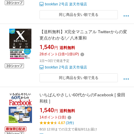
bookfan 2号店 楽天市場店
同じ商品を安い順で見る
【送料無料】X完全マニュアル Twitterからの変
更点がわかる!／八木重和
1,540
円
送料無料
28
ポイント
(
1
倍+
1
倍UP)
1日〜3日で発送予定
bookfan 2号店 楽天市場店
同じ商品を安い順で見る
いちばんやさしい60代からのFacebook [ 柴田
和枝 ]
1,540
円
送料無料
14
ポイント
(
1
倍)
4.67
(3件)
8/10 12:00までの注文で最短8/11お届け