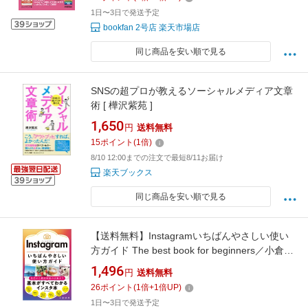
1日〜3日で発送予定
bookfan 2号店 楽天市場店
同じ商品を安い順で見る
SNSの超プロが教えるソーシャルメディア文章
術 [ 樺沢紫苑 ]
1,650
円
送料無料
15
ポイント
(
1
倍)
8/10 12:00までの注文で最短8/11お届け
楽天ブックス
同じ商品を安い順で見る
【送料無料】Instagramいちばんやさしい使い
方ガイド The best book for beginners／小倉映
美
1,496
円
送料無料
26
ポイント
(
1
倍+
1
倍UP)
1日〜3日で発送予定