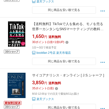
楽天ブックス
同じ商品を安い順で見る
【送料無料】TikTokで人を集める、モノを売る
世界一カンタンなSNSマーケティングの教科書
／中野友加里
1,650
円
送料無料
30
ポイント
(
1
倍+
1
倍UP)
1日〜3日で発送予定
bookfan 2号店 楽天市場店
同じ商品を安い順で見る
サイコアナリシス・オンライン [ J.S.シャーフ ]
3,850
円
送料無料
35
ポイント
(
1
倍)
8/10 12:00までの注文で最短8/11お届け
楽天ブックス
同じ商品を安い順で見る