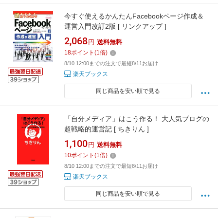
今すぐ使えるかんたんFacebookページ作成＆
運営入門改訂2版 [ リンクアップ ]
2,068
円
送料無料
18
ポイント
(
1
倍)
8/10 12:00までの注文で最短8/11お届け
楽天ブックス
同じ商品を安い順で見る
「自分メディア」はこう作る！ 大人気ブログの
超戦略的運営記 [ ちきりん ]
1,100
円
送料無料
10
ポイント
(
1
倍)
8/10 12:00までの注文で最短8/11お届け
楽天ブックス
同じ商品を安い順で見る