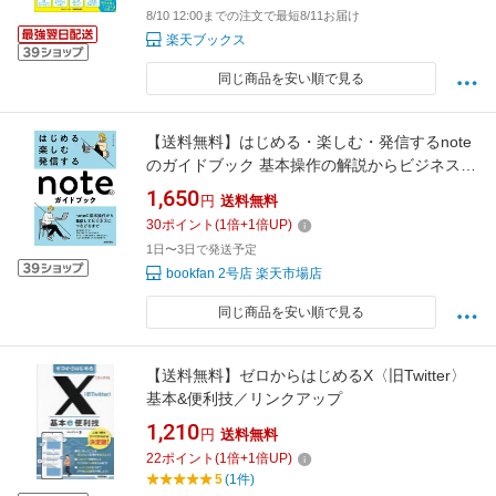
8/10 12:00までの注文で最短8/11お届け
楽天ブックス
同じ商品を安い順で見る
【送料無料】はじめる・楽しむ・発信するnote
のガイドブック 基本操作の解説からビジネス活
用まで／ぷらいまり。
1,650
円
送料無料
30
ポイント
(
1
倍+
1
倍UP)
1日〜3日で発送予定
bookfan 2号店 楽天市場店
同じ商品を安い順で見る
【送料無料】ゼロからはじめるX〈旧Twitter〉
基本&便利技／リンクアップ
1,210
円
送料無料
22
ポイント
(
1
倍+
1
倍UP)
5
(1件)