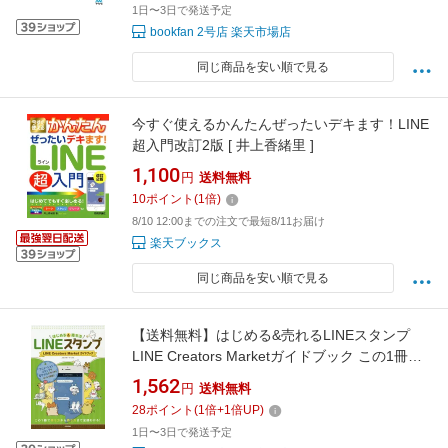
1日〜3日で発送予定
bookfan 2号店 楽天市場店
同じ商品を安い順で見る
今すぐ使えるかんたんぜったいデキます！LINE
超入門改訂2版 [ 井上香緒里 ]
1,100
円
送料無料
10
ポイント
(
1
倍)
8/10 12:00までの注文で最短8/11お届け
楽天ブックス
同じ商品を安い順で見る
【送料無料】はじめる&売れるLINEスタンプ
LINE Creators Marketガイドブック この1冊で
作り方から売り方まで全部わかる!／スタラボ／
1,562
円
送料無料
ナイスク
28
ポイント
(
1
倍+
1
倍UP)
1日〜3日で発送予定