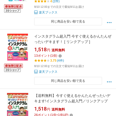
4
(2件)
8/10 12:00までの注文で最短8/11お届け
楽天ブックス
同じ商品を安い順で見る
インスタグラム超入門 今すぐ使えるかんたんぜ
ったいデキます！ [ リンクアップ ]
1,518
円
送料無料
13
ポイント
(
1
倍)
3.75
(4件)
8/10 12:00までの注文で最短8/11お届け
楽天ブックス
同じ商品を安い順で見る
【送料無料】今すぐ使えるかんたんぜったいデ
キます!インスタグラム超入門／リンクアップ
1,518
円
送料無料
26
ポイント
(
1
倍+
1
倍UP)