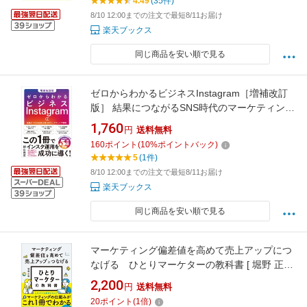
4.49
(35件)
8/10 12:00までの注文で最短8/11お届け
楽天ブックス
同じ商品を安い順で見る
ゼロからわかるビジネスInstagram［増補改訂
版］ 結果につながるSNS時代のマーケティング
戦略 [ 朝山高至 ]
1,760
円
送料無料
160
ポイント
(
10
%ポイントバック)
5
(1件)
8/10 12:00までの注文で最短8/11お届け
楽天ブックス
同じ商品を安い順で見る
マーケティング偏差値を高めて売上アップにつ
なげる ひとりマーケターの教科書 [ 堀野 正樹
]
2,200
円
送料無料
20
ポイント
(
1
倍)