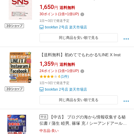
Twitter Instagram／岡本ゆかり／岡村秀昭／後
1,650
円
送料無料
藤宏
30
ポイント
(
1
倍+
1
倍UP)
1日〜3日で発送予定
bookfan 2号店 楽天市場店
同じ商品を安い順で見る
【送料無料】初めてでもわかる!LINE X Inst
1,359
円
送料無料
24
ポイント
(
1
倍+
1
倍UP)
4
(1件)
1日〜3日で発送予定
bookfan 2号店 楽天市場店
同じ商品を安い順で見る
【中古】 ブログの海から情報収集する秘
中古
伝書 / 蒲生 睦男, 篠塚 充 / シーアンドアール研
究所 [単行本]【メール便送料無料】【最短翌日
中古品-良い