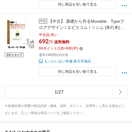
同じ商品を安い順で見る
【中古】 基礎から作るMovable Typeブ
中古
ログデザイン / エビスコム / ソシム [単行本]
【メール便送料無料】【最短翌日配達対応】
中古品-良い
692
円
送料無料
60
ポイント
(
1
倍+
9
倍UP)
通常24時間以内出荷
もったいない本舗 楽天市場店
同じ商品を安い順で見る
1
/
27
※検索結果が実際の商品内容（価格、送料、ポイント、在庫等）と異なる場合がご
ざいます。正しい情報は商品ページをご確認ください。