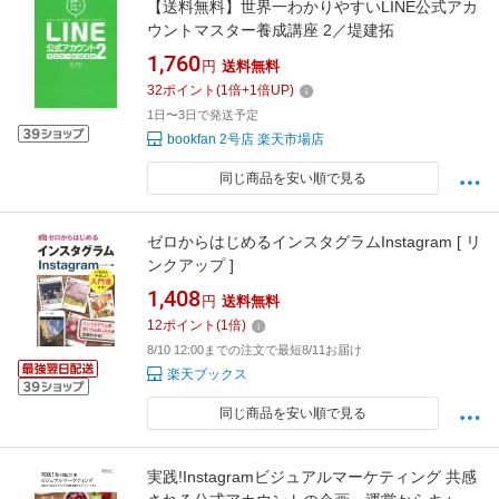
【送料無料】世界一わかりやすいLINE公式アカ
ウントマスター養成講座 2／堤建拓
1,760
円
送料無料
32
ポイント
(
1
倍+
1
倍UP)
1日〜3日で発送予定
bookfan 2号店 楽天市場店
同じ商品を安い順で見る
ゼロからはじめるインスタグラムInstagram [ リ
ンクアップ ]
1,408
円
送料無料
12
ポイント
(
1
倍)
8/10 12:00までの注文で最短8/11お届け
楽天ブックス
同じ商品を安い順で見る
実践!Instagramビジュアルマーケティング 共感