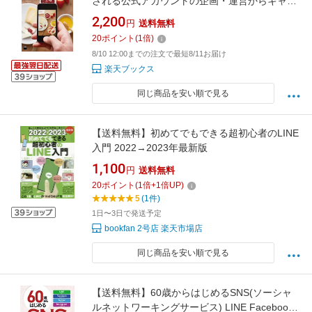
される公式アカウントの企画・運営からキャン
ペーンまで [ 田中 千晶 ]
2,200
円
送料無料
20
ポイント
(
1
倍)
8/10 12:00までの注文で最短8/11お届け
楽天ブックス
同じ商品を安い順で見る
【送料無料】初めてでもできる超初心者のLINE
入門 2022→2023年最新版
1,100
円
送料無料
20
ポイント
(
1
倍+
1
倍UP)
5
(1件)
1日〜3日で発送予定
bookfan 2号店 楽天市場店
同じ商品を安い順で見る
【送料無料】60歳からはじめるSNS(ソーシャ
ルネットワーキングサービス) LINE Facebook