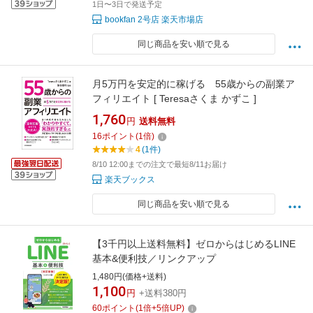
1日〜3日で発送予定
bookfan 2号店 楽天市場店
同じ商品を安い順で見る
月5万円を安定的に稼げる 55歳からの副業ア
フィリエイト [ Teresaさくま かずこ ]
1,760
円
送料無料
16
ポイント
(
1
倍)
4
(1件)
8/10 12:00までの注文で最短8/11お届け
楽天ブックス
同じ商品を安い順で見る
【3千円以上送料無料】ゼロからはじめるLINE
基本&便利技／リンクアップ
1,480円(価格+送料)
1,100
円
+送料380円
60
ポイント
(
1
倍+
5
倍UP)