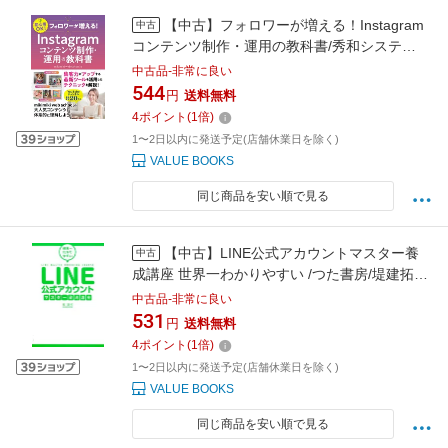
【中古】フォロワーが増える！Instagram
中古
コンテンツ制作・運用の教科書/秀和システ
ム/mikimiki web school（単行本（ソフトカ
中古品-非常に良い
バー））
544
円
送料無料
4
ポイント
(
1
倍)
1〜2日以内に発送予定(店舗休業日を除く)
VALUE BOOKS
同じ商品を安い順で見る
【中古】LINE公式アカウントマスター養
中古
成講座 世界一わかりやすい /つた書房/堤建拓
（単行本（ソフトカバー））
中古品-非常に良い
531
円
送料無料
4
ポイント
(
1
倍)
1〜2日以内に発送予定(店舗休業日を除く)
VALUE BOOKS
同じ商品を安い順で見る