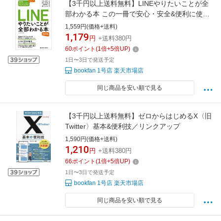
【3千円以上送料無料】LINEやりたいことが全
部わかる本 この一冊で安心・安全&便利に使い
こなす／田中拓也
1,559円(価格+送料)
1,179
円
+送料380円
60
ポイント
(
1
倍+
5
倍UP)
1日〜3日で発送予定
bookfan 1号店 楽天市場店
同じ商品を安い順で見る
【3千円以上送料無料】ゼロからはじめるX〈旧
Twitter〉基本&便利技／リンクアップ
1,590円(価格+送料)
1,210
円
+送料380円
66
ポイント
(
1
倍+
5
倍UP)
1日〜3日で発送予定
bookfan 1号店 楽天市場店
同じ商品を安い順で見る