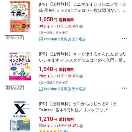
[PR]
【送料無料】ミニマルインフルエンサー主
義 夢を叶えるのにフォロワー数は関係ない。／
中島侑子
1,650
円
送料無料
30
ポイント
(
1
倍+
1
倍UP)
1日〜3日で発送予定
bookfan 2号店 楽天市場店
[PR]
【送料無料】今すぐ使えるかんたんぜった
いデキます!インスタグラムはじめて入門／桑名
由美
1,540
円
送料無料
28
ポイント
(
1
倍+
1
倍UP)
1日〜3日で発送予定
bookfan 2号店 楽天市場店
[PR]
【送料無料】ゼロからはじめるX〈旧
Twitter〉基本&便利技／リンクアップ
1,210
円
送料無料
22
ポイント
(
1
倍+
1
倍UP)
5
(1件)