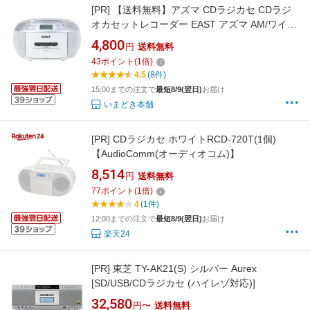
[PR]
【送料無料】アズマ CDラジカセ CDラジ
オカセットレコーダー EAST アズマ AM/ワイド
FMラジオ EA-CRCD ラジオ 録音 再生 内蔵 マ
4,800
円
送料無料
イク カセットテープ【スーパーロジ】【あす楽
43
ポイント
(
1
倍)
対応】
4.5
(8件)
15:00までの注文で
最短8/9(翌日)
お届け
いまどき本舗
[PR]
CDラジカセ ホワイトRCD-720T(1個)
【AudioComm(オーディオコム)】
8,514
円
送料無料
77
ポイント
(
1
倍)
4
(1件)
12:00までの注文で
最短8/9(翌日)
お届け
楽天24
[PR]
東芝 TY-AK21(S) シルバー Aurex
[SD/USB/CDラジカセ (ハイレゾ対応)]
32,580
円〜
送料無料