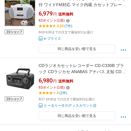
付 ワイドFM対応 マイク内蔵 カセットプレーヤ
ー カセットデッキ CDラジオカセットレコーダ
6,979
円
送料無料
ー 乾電池 ACコンセント ホワイト 語学学習 英
63
ポイント
(
1
倍)
語 リスニング｜RCD-320N-W 03-5561 オーム
4.29
(7件)
電機
8/10 8:00までの注文で最短8/11お届け
e-プライス
同じ商品を安い順で見る
CDラジオカセットレコーダー CD-C330B ブラ
ック CDラジカセ ANABAS アナバス 太知 CD再
生 カセットテープ ワイドFM スピーカー内蔵
6,980
円
送料無料
AC電源/乾電池
63
ポイント
(
1
倍)
4
(2件)
8/17 18:00までの注文で最短8/22お届け
とーるりーすのディスカウント店
同じ商品を安い順で見る