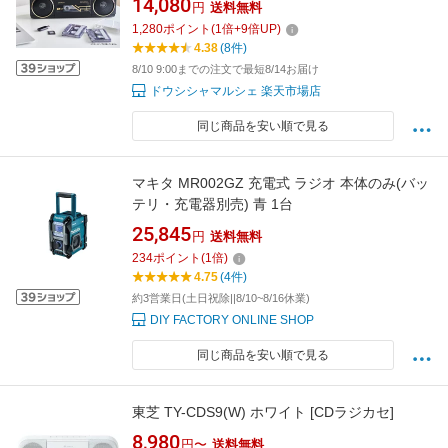
14,080
円
送料無料
トプレーヤー スマホ レトロ アンプ コンポ AM
1,280
ポイント
(
1
倍+
9
倍UP)
FM USB MP3 再生 録音 BASS 低音 赤 レッド
4.38
(8件)
ドウシシャ
8/10 9:00までの注文で最短8/14お届け
ドウシシャマルシェ 楽天市場店
同じ商品を安い順で見る
マキタ MR002GZ 充電式 ラジオ 本体のみ(バッ
テリ・充電器別売) 青 1台
25,845
円
送料無料
234
ポイント
(
1
倍)
4.75
(4件)
約3営業日(土日祝除||8/10~8/16休業)
DIY FACTORY ONLINE SHOP
同じ商品を安い順で見る
東芝 TY-CDS9(W) ホワイト [CDラジカセ]
8,980
円〜
送料無料