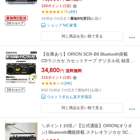
オ AMラジオTY-CDX92(S)の後継機種
169
ポイント
(
1
倍)
【KK9N0D18P】
4.75
(4件)
14:00までの注文で
最短8/9(翌日)
お届け
ショップ NIC家電
同じ商品を安い順で見る
【在庫あり】ORION SCR-B9 Bluetooth搭載
CDラジカセ カセットテープ デジタル化 録音
USB MP3再生 AM/FM対応 レトロデザイン ス
34,800
円
送料無料
テレオラジカセ 乾電池対応【/srm】
316
ポイント
(
1
倍)
4
(3件)
8/10 13:00までの注文で最短8/11お届け
ウルトラぎおん楽天市場店
同じ商品を安い順で見る
＼ポイント10倍／【公式通販】ORION(オリオ
ン) Bluetooth機能搭載 ステレオラジカセ SCR-
B3 ｜ ブルートゥース オーディオ ラジオカセッ