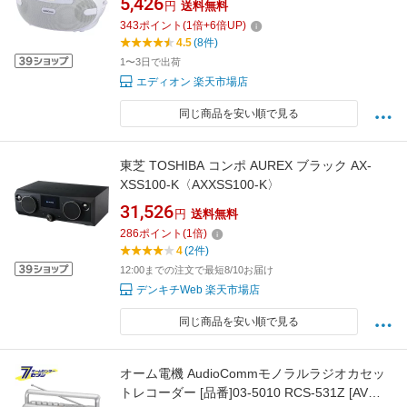
5,426
円
送料無料
343
ポイント
(
1
倍+
6
倍UP)
4.5
(8件)
1〜3日で出荷
エディオン 楽天市場店
同じ商品を安い順で見る
東芝 TOSHIBA コンポ AUREX ブラック AX-
XSS100-K〈AXXSS100-K〉
31,526
円
送料無料
286
ポイント
(
1
倍)
4
(2件)
12:00までの注文で最短8/10お届け
デンキチWeb 楽天市場店
同じ商品を安い順で見る
オーム電機 AudioCommモノラルラジオカセッ
トレコーダー [品番]03-5010 RCS-531Z [AV機