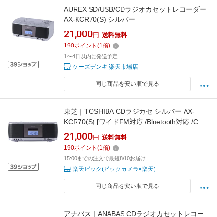
AUREX SD/USB/CDラジオカセットレコーダー
AX-KCR70(S) シルバー
21,000
円
送料無料
190
ポイント
(
1
倍)
1〜4日以内に発送予定
ケーズデンキ 楽天市場店
同じ商品を安い順で見る
東芝｜TOSHIBA CDラジカセ シルバー AX-
KCR70(S) [ワイドFM対応 /Bluetooth対応 /CD
ラジカセ]
21,000
円
送料無料
190
ポイント
(
1
倍)
15:00までの注文で最短8/10お届け
楽天ビック(ビックカメラ×楽天)
同じ商品を安い順で見る
アナバス｜ANABAS CDラジオカセットレコー