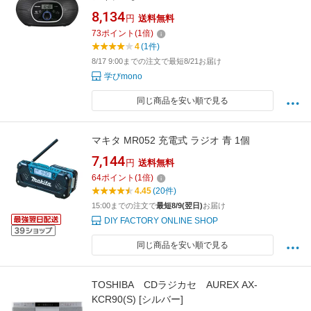
8,134
円
送料無料
73
ポイント
(
1
倍)
4
(1件)
8/17 9:00までの注文で最短8/21お届け
学びmono
同じ商品を安い順で見る
マキタ MR052 充電式 ラジオ 青 1個
7,144
円
送料無料
64
ポイント
(
1
倍)
4.45
(20件)
15:00までの注文で
最短8/9(翌日)
お届け
DIY FACTORY ONLINE SHOP
同じ商品を安い順で見る
TOSHIBA CDラジカセ AUREX AX-
KCR90(S) [シルバー]