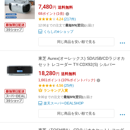
ラジオ 録音 カセットテープ ラジオレコーダー
7,480
円
送料無料
山善 YAMAZEN キュリオム Qriom 【送料無
68
ポイント
(
1
倍)
料】
4.24
(217件)
12:00までの注文で
最短8/9(翌日)
お届け
くらしのeショップ
同じ商品を安い順で見る
東芝 Aurex(オーレックス) SD/USB/CDラジオカ
セット レコーダー TY-CDX92(S) シルバー
18,280
円
送料無料
1,661
ポイント
(
10
%ポイントバック)
4.56
(25件)
ランキング入賞
9:00までの注文で
最短8/9(翌日)
お届け
楽天スーパーDEALSHOP
同じ商品を安い順で見る