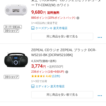
東芝（TOSHIBA） CDラジオカセットレコーダ
ー TY-CDM2(W) ホワイト
9,680
円
送料無料
880
ポイント
(
10
%ポイントバック)
1〜4日以内に発送予定
ケーズデンキ 楽天市場店
同じ商品を安い順で見る
ZEPEAL CDラジオ ZEPEAL ブラック DCR-
WS210-BK [DCRWS210BK]
4,324円(価格+送料)
3,774
円
+送料550円
238
ポイント
(
1
倍+
6
倍UP)
4.42
(12件)
1〜3日で出荷
エディオン 楽天市場店
同じ商品を安い順で見る