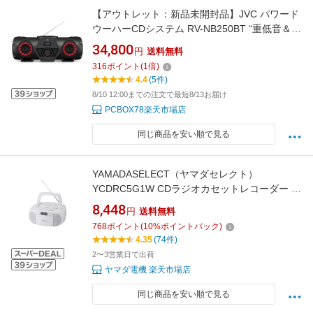
【アウトレット：新品未開封品】JVC パワード
ウーハーCDシステム RV-NB250BT “重低音＆タ
フボディ”「XX」シリーズのオールインワンポ
34,800
円
送料無料
ータブルシステム CD/ラジオ/USB/Bluetooth/マ
316
ポイント
(
1
倍)
イク/ギター入力に加え、内蔵バッテリーによる
4.4
(5件)
駆動も可能 ---
8/10 12:00までの注文で最短8/13お届け
PCBOX78楽天市場店
同じ商品を安い順で見る
YAMADASELECT（ヤマダセレクト）
YCDRC5G1W CDラジオカセットレコーダー ホ
ワイト
8,448
円
送料無料
768
ポイント
(
10
%ポイントバック)
4.35
(74件)
2〜3営業日で出荷
ヤマダ電機 楽天市場店
同じ商品を安い順で見る