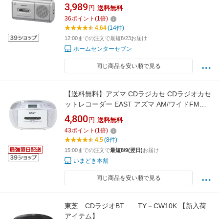
器:ラジカセ・カセットプレーヤー]
3,989
円
送料無料
36
ポイント
(
1
倍)
4.64
(14件)
12:00までの注文で最短8/23お届け
ホームセンターセブン
同じ商品を安い順で見る
【送料無料】アズマ CDラジカセ CDラジオカセ
ットレコーダー EAST アズマ AM/ワイドFMラ
ジオ EA-CRCD ラジオ 録音 再生 内蔵 マイク
4,800
円
送料無料
カセットテープ【スーパーロジ】【あす楽対
43
ポイント
(
1
倍)
応】
4.5
(8件)
15:00までの注文で
最短8/9(翌日)
お届け
いまどき本舗
同じ商品を安い順で見る
東芝 CDラジオBT TY－CW10K 【新入荷
アイテム】