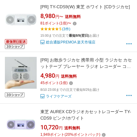
[PR]
TY-CDS9(W) 東芝 ホワイト [CDラジカセ]
8,980
円〜
送料無料
81
ポイント
(
1
倍)
〜
5
(3件)
15:00までの注文で
最短8/9(翌日)
お届け
総合通販PREMOA 楽天市場店
[PR]
お散歩ラジカセ 携帯用 小型 ラジカセ カセ
ットテープ プレーヤー ラジオ レコーダー コン
パクト ポータブル ミニ 軽量 高音質 ワイドFM
4,980
円
送料無料
AM スピーカー 内蔵 録音 デジタル 時計 アラー
45
ポイント
(
1
倍)
ム シニア 高齢者 ギフト プレゼント 贈り物 防
8/10 23:00までの注文で最短8/29お届け
災 避難 災害 グッズ
ライフケアーズ
東芝 AUREX CDラジオカセットレコーダー TY-
CDS9 ピンク/ホワイト
10,720
円
送料無料
1,949
ポイント
(
20
%ポイントバック)