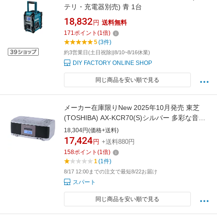
テリ・充電器別売) 青 1台
18,832
円
送料無料
171
ポイント
(
1
倍)
5
(3件)
約3営業日(土日祝除||8/10~8/16休業)
DIY FACTORY ONLINE SHOP
同じ商品を安い順で見る
メーカー在庫限りNew 2025年10月発売 東芝
(TOSHIBA) AX-KCR70(S)シルバー 多彩な音源
の再生に対応デジタル保存もできる多機能CDラ
18,304円(価格+送料)
ジカセ SD/USB/CDラジオカセットレコーダー
17,424
円
+送料880円
4560158876927
158
ポイント
(
1
倍)
1
(1件)
8/17 12:00までの注文で最短8/22お届け
スパート
同じ商品を安い順で見る