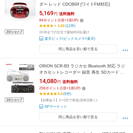
ダー レッド CDCB5R [ワイドFM対応]
5,169
円
送料無料
94
ポイント
(
1
倍+
1
倍UP)
4.08
(12件)
15:00までの注文で最短8/10お届け
楽天ビック(ビックカメラ×楽天)
同じ商品を安い順で見る
ORION SCR-B3 ラジカセ Bluetooth 対応 ラジ
オカセットレコーダー 録音 再生 SDカード ラ
ジオ AM FM カセットテープ USBメモリ MP3
14,080
円
送料無料
乾電池 コンセント ブラック ホワイト makuake
256
ポイント
(
1
倍+
1
倍UP)
マクアケ ドウシシャ オリオン (R)
4.8
(5件)
【在庫あり】1〜2日で発送(店休日除く)
APマーケット
同じ商品を安い順で見る