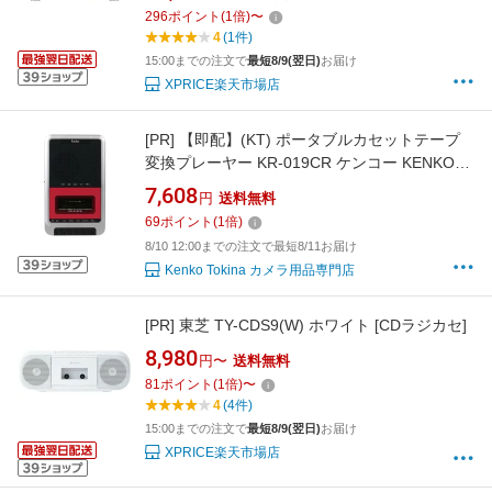
296
ポイント
(
1
倍)
〜
4
(1件)
15:00までの注文で
最短8/9(翌日)
お届け
XPRICE楽天市場店
[PR]
【即配】(KT) ポータブルカセットテープ
変換プレーヤー KR-019CR ケンコー KENKO
【送料無料】＼お得な店内クーポン配布中／
7,608
円
送料無料
69
ポイント
(
1
倍)
8/10 12:00までの注文で最短8/11お届け
Kenko Tokina カメラ用品専門店
[PR]
東芝 TY-CDS9(W) ホワイト [CDラジカセ]
8,980
円〜
送料無料
81
ポイント
(
1
倍)
〜
4
(4件)
15:00までの注文で
最短8/9(翌日)
お届け
XPRICE楽天市場店