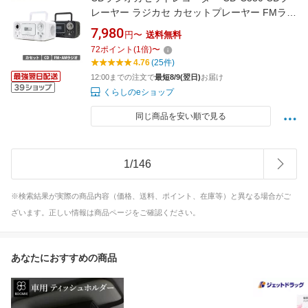
レーヤー ラジカセ カセットプレーヤー FMラジ
オ ワイドFM AMラジオ CD 音楽 再生 録音 シン
7,980
円〜
送料無料
プル おしゃれ 太知HD アナバス ANABAS 【送
72
ポイント
(
1
倍)
〜
料無料】
4.76
(25件)
12:00までの注文で
最短8/9(翌日)
お届け
くらしのeショップ
同じ商品を安い順で見る
1
/
146
※検索結果が実際の商品内容（価格、送料、ポイント、在庫等）と異なる場合がご
ざいます。正しい情報は商品ページをご確認ください。
あなたにおすすめの商品