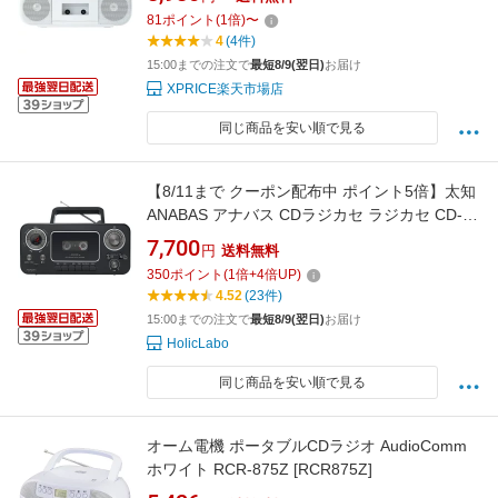
81
ポイント
(
1
倍)
〜
4
(4件)
15:00までの注文で
最短8/9(翌日)
お届け
XPRICE楽天市場店
同じ商品を安い順で見る
【8/11まで クーポン配布中 ポイント5倍】太知
ANABAS アナバス CDラジカセ ラジカセ CD-
C330 白 黒 CD カセットテープ CDプレーヤー
7,700
円
送料無料
ラジオ ワイド FM AM CDラジオカセットレコ
350
ポイント
(
1
倍+
4
倍UP)
ーダー CD-R CD-RW スピーカー内蔵 AC電源 /
4.52
(23件)
乾電池 インテリア性 レトロデザイン
15:00までの注文で
最短8/9(翌日)
お届け
HolicLabo
同じ商品を安い順で見る
オーム電機 ポータブルCDラジオ AudioComm
ホワイト RCR-875Z [RCR875Z]