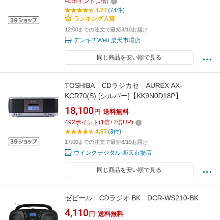
40
ポイント
(
1
倍)
4.27
(74件)
ランキング入賞
12:00までの注文で最短8/10お届け
デンキチWeb 楽天市場店
同じ商品を安い順で見る
TOSHIBA CDラジカセ AUREX AX-
KCR70(S) [シルバー]【KK9N0D18P】
18,100
円
送料無料
492
ポイント
(
1
倍+
2
倍UP)
4.67
(3件)
17:00までの注文で最短8/10お届け
ウインクデジタル 楽天市場店
同じ商品を安い順で見る
ゼピール CDラジオ BK DCR-WS210-BK
4,110
円
送料無料