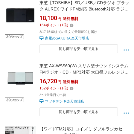
東芝【TOSHIBA】SD／USB／CDラジオ ブラッ
ク AUREX ワイドFM対応 Bluetooth対応 ラジカ
セ AX-CR90-K【密閉型ネオジウムスピーカ
18,100
円
送料無料
ー】
164
ポイント
(
1
倍)
8/17 15:00までの注文で最短8/20お届け
家電のSAKURA 楽天市場店
同じ商品を安い順で見る
東芝 AX-WSS60(W) スリム型サウンドシステム
FMラジオ・CD・MP3対応 大口径フルレンジス
ピーカー搭載 ホワイト
16,720
円
送料無料
152
ポイント
(
1
倍)
3〜7営業日で出荷
マツヤデンキ楽天市場店
同じ商品を安い順で見る
【ワイドFM対応】コイズミ ダブルラジカセ