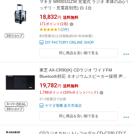
マキタ MR001GZW 充電式 ラジオ 本体のみ(バ
ッテリ・充電器別売) 白 1台
18,832
円
送料無料
171
ポイント
(
1
倍)
5
(2件)
約3営業日(土日祝除||8/10~8/16休業)
DIY FACTORY ONLINE SHOP
同じ商品を安い順で見る
東芝 AX-CR90(K) CDラジオ ワイドFM
Bluetooth対応 ネオジウムスピーカー採用 声く
っきり機能搭載 ブラック
19,782
円
送料無料
1,798
ポイント
(
10
%ポイントバック)
2〜3営業日で出荷
ヤマダ電機 楽天市場店
同じ商品を安い順で見る
CDラジオカセットレコーダー CD-C330 CDプ