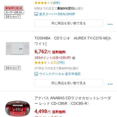
4
(6件)
9:00までの注文で
最短8/9(翌日)
お届け
楽天スーパーDEALSHOP
同じ商品を安い順で見る
TOSHIBA CDラジオ AUREX TY-C270-W[ホ
ワイト]
6,762
円
送料無料
183
ポイント
(
1
倍+
2
倍UP)
3.71
(7件)
17:00までの注文で最短8/10お届け
ウインクデジタル 楽天市場店
同じ商品を安い順で見る
アナバス ANABAS CDラジオカセットレコーダ
ー レッド CD-CB5R〈CDCB5-R〉
4,498
円
送料無料