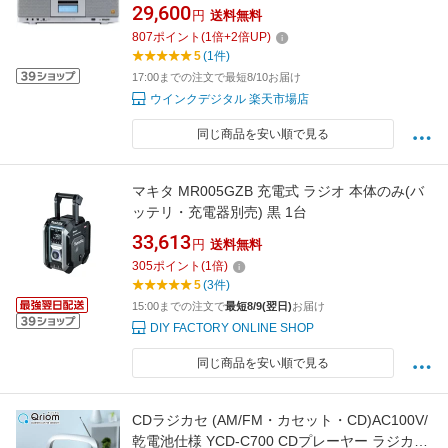
29,600
円
送料無料
807
ポイント
(
1
倍+
2
倍UP)
5
(1件)
17:00までの注文で最短8/10お届け
ウインクデジタル 楽天市場店
同じ商品を安い順で見る
マキタ MR005GZB 充電式 ラジオ 本体のみ(バ
ッテリ・充電器別売) 黒 1台
33,613
円
送料無料
305
ポイント
(
1
倍)
5
(3件)
15:00までの注文で
最短8/9(翌日)
お届け
DIY FACTORY ONLINE SHOP
同じ商品を安い順で見る
CDラジカセ (AM/FM・カセット・CD)AC100V/
乾電池仕様 YCD-C700 CDプレーヤー ラジカセ