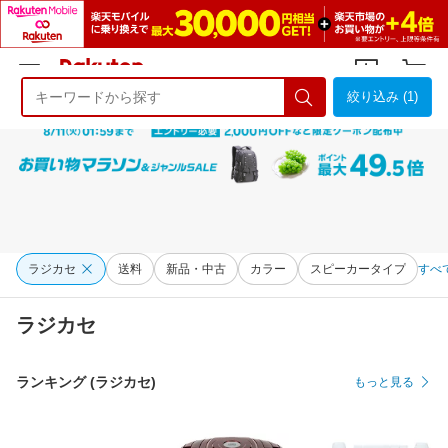
絞り込み (1)
ようこそ 楽天市場へ
ログイン
会員登録
ラジカセ
送料
新品・中古
カラー
スピーカータイプ
すべ
ラジカセ
ランキング (ラジカセ)
もっと見る