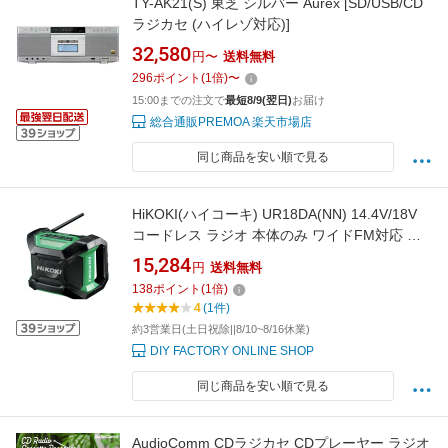
TY-AK21(S) 東芝 シルバー Aurex [SD/USB/CD
ラジカセ (ハイレゾ対応)]
32,580
円〜
送料無料
296
ポイント
(
1
倍)
〜
15:00までの注文で
最短8/9(翌日)
お届け
総合通販PREMOA 楽天市場店
同じ商品を安い順で見る
HiKOKI(ハイコーキ) UR18DA(NN) 14.4V/18V
コードレス ラジオ 本体のみ ワイドFM対応 ア
グレッシブグリーン 1台
15,284
円
送料無料
138
ポイント
(
1
倍)
4
(1件)
約3営業日(土日祝除||8/10~8/16休業)
DIY FACTORY ONLINE SHOP
同じ商品を安い順で見る
AudioComm CDラジカセ CDプレーヤー ラジオ