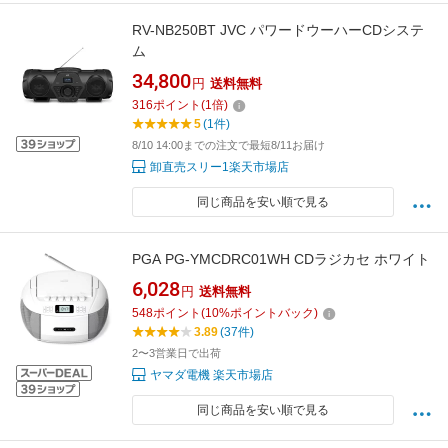
RV-NB250BT JVC パワードウーハーCDシステ
ム
34,800
円
送料無料
316
ポイント
(
1
倍)
5
(1件)
8/10 14:00までの注文で最短8/11お届け
卸直売スリー1楽天市場店
同じ商品を安い順で見る
PGA PG-YMCDRC01WH CDラジカセ ホワイト
6,028
円
送料無料
548
ポイント
(
10
%ポイントバック)
3.89
(37件)
2〜3営業日で出荷
ヤマダ電機 楽天市場店
同じ商品を安い順で見る