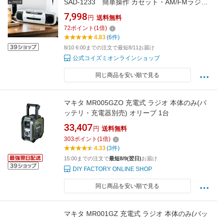
SAD-1233 簡単操作 カセット・AM/FMラジオ
ダブルカセット録音 マイク付き 電源コード付
7,998
円
送料無料
属 小泉成器 KOIZUMI アウトレット 2016年モ
72
ポイント
(
1
倍)
デル
4.83
(6件)
8/10 6:00までの注文で最短8/11お届け
公式コイズミオンラインショップ
同じ商品を安い順で見る
マキタ MR005GZO 充電式 ラジオ 本体のみ(バ
ッテリ・充電器別売) オリーブ 1台
33,407
円
送料無料
303
ポイント
(
1
倍)
4.33
(3件)
15:00までの注文で
最短8/9(翌日)
お届け
DIY FACTORY ONLINE SHOP
同じ商品を安い順で見る
マキタ MR001GZ 充電式 ラジオ 本体のみ(バッ