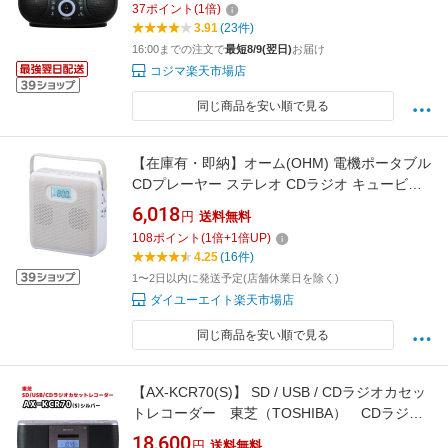
37
ポイント
(
1
倍)
3.91
(23件)
16:00までの注文で
最短8/9(翌日)
お届け
コジマ楽天市場店
同じ商品を安い順で見る
【在庫有・即納】オーム(OHM) 電機ポータブル
CDプレーヤー ステレオ CDラジオ キュービッ
クデザイン コンパクト RCR-600Z-H 03-5024
6,018
円
送料無料
108
ポイント
(
1
倍+
1
倍UP)
4.25
(16件)
1〜2日以内に発送予定(店舗休業日を除く)
ダイユーエイト楽天市場店
同じ商品を安い順で見る
【AX-KCR70(S)】 SD / USB / CDラジオカセッ
トレコーダー 東芝（TOSHIBA） CDラジカ
セ AX-KCR70-S カラオケ機能搭載 FMラジ
18,600
円
送料無料