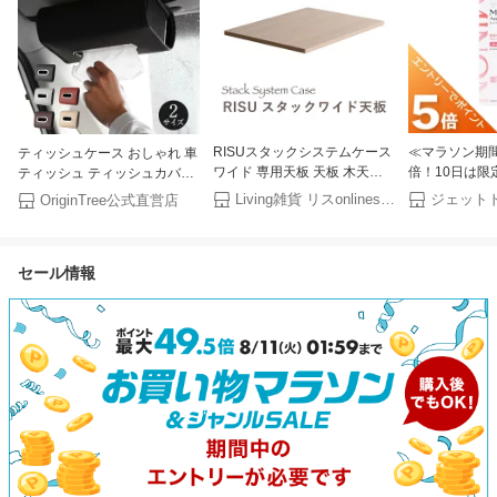
RISUスタックシステムケース
≪マラソン期間
ティッシュケース おしゃれ 車
ワイド 専用天板 天板 木天板
倍！10日は限
ティッシュ ティッシュカバー
おしゃれ 収納ケース 収納ボッ
有≫【化粧品
ティッシュホルダー 収納ケー
Living雑貨 リスonlineshop
OriginTree公式直営店
クス
モイスト ミル
ス 吊り下げ 収納 ボックス テ
グ 100g ×
ィッシュホルダー 車内 天井
ンジングクリ
多機能 高級感 インテリア プ
セール情報
レゼント 全5色×2サイズ プレ
ゼント