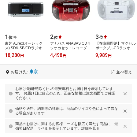
1
2
3
位
位
位
東芝 Aurex(オーレック
アナバス ANABAS CDラ
【在庫限即納】マクセル
ス) SD/USB/CDラジオカ
ジオカセットレコーダー
ポータブルCDラジオカ
セット レコーダー TY-
レッド CD-
セットレコーダー ワイド
18,280
4,498
9,989
円
円
円
CDX92(S) シルバー
CB5R〈CDCB5-R〉
FM対応(MXCR100)
東京
お届け先:
並べ替え
お届け先(離島除く)への最安送料とお届け日を表示していま
す。 お届け日は目安のため、正確な情報は注文画面でご確認
ください。
価格や送料、納期等の詳細は、商品のサイズや色によって異な
る場合があります
商品のお届けに関するお客様ニーズを幅広く満たす商品に「最
強翌日配送」ラベルを表示しています。
詳細を見る