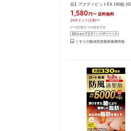
品】アクティビットEX 180錠 (6
送料無料
1,580
円〜
送料無料
14
ポイント
(
1
倍)
〜
1〜2営業日での発送予定
ポイントUPジャンル
くすりの勉強堂@最新健康情報