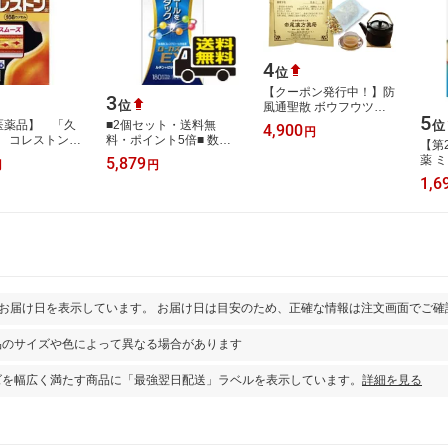
4
位
【クーポン発行中！】防
3
位
風通聖散 ボウフウツウ
5
ショウサン 薬局製剤 10
位
医薬品】 「久
■2個セット・送料無
4,900
円
日分 10包漢方薬 煎じ薬
」 コレストン
料・ポイント5倍■ 数量
【第
漢方便秘 …
プセル ※セルフ
限定！ローカスタEX
薬 
5,879
円
円
ーション税制対
180カプセル【第3類医
附湯 
1,6
薬品】 （セルフメ…
個/
を鎮
とお届け日を表示しています。 お届け日は目安のため、正確な情報は注文画面でご確
品のサイズや色によって異なる場合があります
ズを幅広く満たす商品に「最強翌日配送」ラベルを表示しています。
詳細を見る