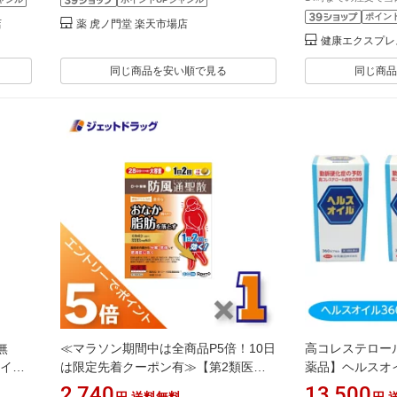
ポイン
店
薬 虎ノ門堂 楽天市場店
健康エクスプレ
同じ商品を安い順で見る
同じ商品
無
≪マラソン期間中は全商品P5倍！10日
高コレステロー
ナイシ
は限定先着クーポン有≫【第2類医薬
薬品】ヘルスオイ
かの脂
品】新・ロート防風通聖散錠T 224錠
セット 動脈硬化
2,740
13,500
円
送料無料
円