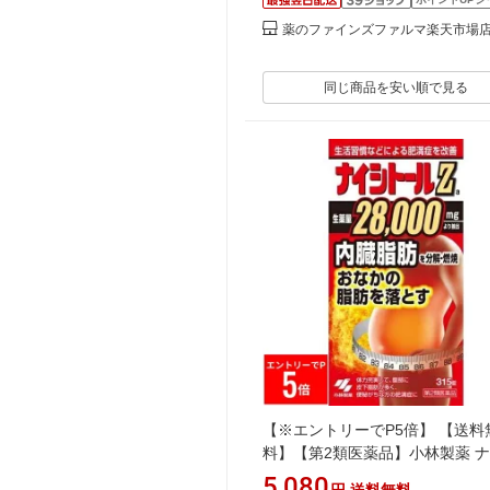
薬のファインズファルマ楽天市場
同じ商品を安い順で見る
【※エントリーでP5倍】 【送料
料】【第2類医薬品】小林製薬 
トールZa 315錠 (21日分) おな
5,080
円
送料無料