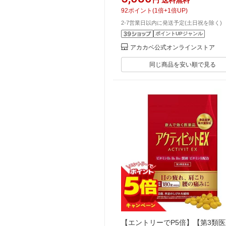
肪を落とす ナイシトール 皮下脂
92
ポイント
(
1
倍+
1
倍UP)
満 便秘【 ゆうパケットパフ】
2-7営業日以内に発送予定(土日祝を除く)
ポイントUPジャンル
アカカベ公式オンラインストア
同じ商品を安い順で見る
【エントリーでP5倍】【第3類医