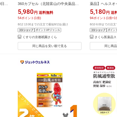
0日分)
360カプセル（北陸富山の中央薬品）
薬品】ヘルスオイ
動脈硬化症・高脂血症・悪玉コレステ
硬化 高脂血症 
5,980
5,180
円
送料無料
円
送
ロールの低下
防 青ラベル
54
ポイント
(
1
倍)
94
ポイント
(
1
倍+
1
8/12 13:00までの注文で最短8/13お届け
8/10 6:00までの注
ポイントUPジャンル
ポイン
くすりの京都祇園さくら
さくら医薬品ス
同じ商品を安い順で見る
同じ商品