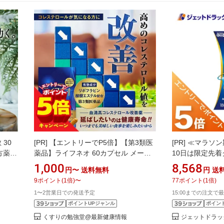
30
[PR]
【エントリーでP5倍】【第3類医
[PR]
≪マラソン
方薬
薬品】ライフネオ 60カプセル メール
10日は限定先着
み 浮腫
便送料無料 / コレステロール コレステ
医薬品】ローカス
1,000
8,568
円〜
送料無料
円
送
薬（セル
ロール対策 ldlコレステロール 改善 悪
×3個 ※セルフ
9
ポイント
(
1
倍)
〜
77
ポイント
(
1
倍)
品）高
玉コレステロール LDL 改善 リボフラ
象〔高コレステ
1〜2営業日での発送予定
15:00までの注文で最
ビン酪酸エステル 中性脂肪 コレステ
ポイントUPジャンル
ポイン
ロール 下げる
くすりの勉強堂@最新健康情報
ジェットドラッ