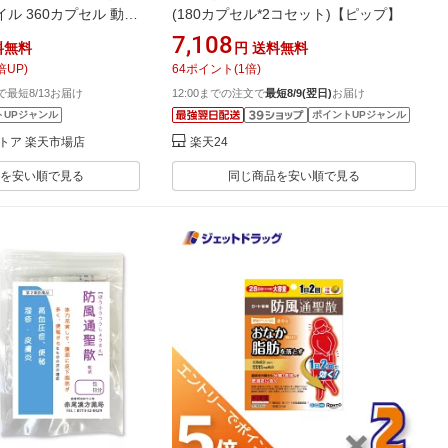
ル 360カプセル 動脈
(180カプセル*2コセット)【ピップ】
心筋梗塞予防 脳梗塞予
7,108
料無料
円
送料無料
倍UP)
64
ポイント
(
1
倍)
文で最短8/13お届け
12:00までの注文で
最短8/9(翌日)
お届け
トUPジャンル
ポイントUPジャンル
トア 楽天市場店
楽天24
を安い順で見る
同じ商品を安い順で見る