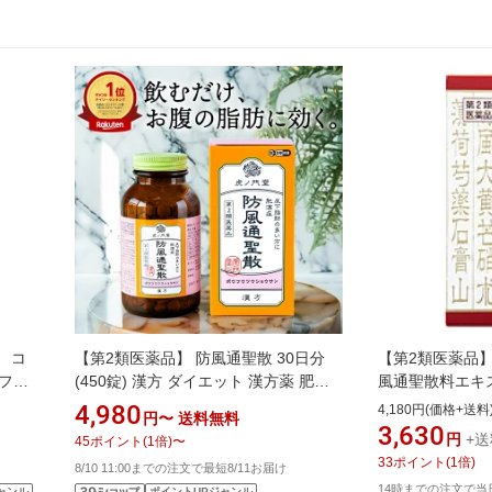
 コ
【第2類医薬品】 防風通聖散 30日分
【第2類医薬品
フメ
(450錠) 漢方 ダイエット 漢方薬 肥満
風通聖散料エキスF
肥満症 便秘 便秘解消 むくみ 浮腫 粒
こり/のぼせ/む
4,980
4,180円(価格+送料
円〜
送料無料
粒タイプ 錠 錠剤 市販 市販薬（セルフ
3,630
円
+送
45
ポイント
(
1
倍)
〜
メディケーション税制対象商品）高血
33
ポイント
(
1
倍)
8/10 11:00までの注文で最短8/11お届け
圧や肥満に伴う動悸・肩こり
14時までの注文で当
ャンル
ポイントUPジャンル