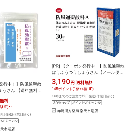
[PR]
【クーポン発行中！】防風通聖散
ぼうふうつうしょうさん【メール便送
料無料】三和生薬 30包 サンワ エキス
3,190
円
送料無料
発行中！】防風通聖散
細粒 漢方薬 肥満 高血圧 肩こり のぼせ
145
ポイント
(
1
倍+
4
倍UP)
ょうさん 【送料無料】
浮腫み むくみ 便秘 蓄膿症 副鼻腔炎 湿
14時までのご注文で即日発送(休業日除く)
選べる包数 1〜30日分
疹 皮膚炎 にきび 第2類医薬品 セルフ
無料
方薬 肥満症 肥満薬 便秘
ポイントUPジャンル
メディケーション税制対象
倍UP)
〜
 お腹 高血圧 肩こり 蓄
赤尾漢方薬局 楽天市場店
即日発送(休業日除く)
湿疹 吹き出物 にきび ニ
トUPジャンル
ょうさん 【第2類医薬
楽天市場店