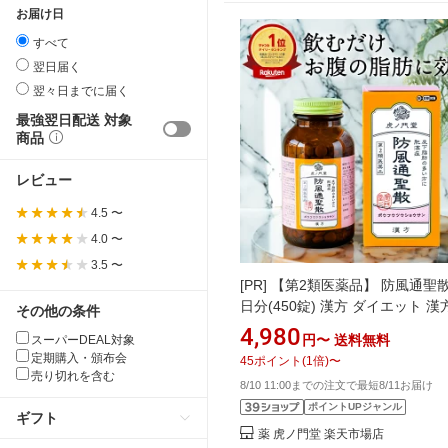
お届け日
すべて
翌日届く
翌々日までに届く
最強翌日配送 対象
商品
レビュー
4.5 〜
4.0 〜
3.5 〜
[PR]
【第2類医薬品】 防風通聖散 
日分(450錠) 漢方 ダイエット 漢
その他の条件
肥満 肥満症 便秘 便秘解消 むく
4,980
円〜
送料無料
スーパーDEAL対象
粒 粒タイプ 錠 錠剤 市販 市販
定期購入・頒布会
45
ポイント
(
1
倍)
〜
フメディケーション税制対象商
売り切れを含む
8/10 11:00までの注文で最短8/11お届け
血圧や肥満に伴う動悸・肩こり
ポイントUPジャンル
ギフト
薬 虎ノ門堂 楽天市場店