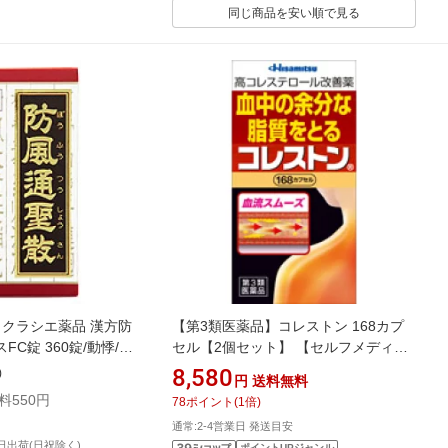
同じ商品を安い順で見る
】クラシエ薬品 漢方防
【第3類医薬品】コレストン 168カプ
C錠 360錠/動悸/肩
セル【2個セット】 【セルフメディケ
くみ/便秘【SM】
ーション税制対象】
8,580
)
円
送料無料
料550円
78
ポイント
(
1
倍)
通常:2-4営業日 発送目安
日出荷(日祝除く)
ポイントUPジャンル