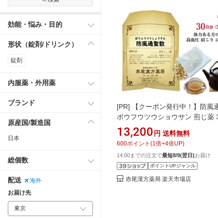
効能・悩み・目的
形状（錠剤/ドリンク）
錠剤
内服薬・外用薬
ブランド
[PR]
【クーポン発行中！】防風
ボウフウツウショウサン 煎じ薬 
原産国/製造国
分30包 過食 運動不足による肥満
13,200
円
送料無料
圧 糖尿病 便秘 肩こり 薬局製剤
日本
600
ポイント
(
1
倍+
4
倍UP)
うつうしょうさん
14:00までの注文で
最短8/9(翌日)
お届け
総個数
ポイントUPジャンル
赤尾漢方薬局 楽天市場店
配送
海外
お届け先