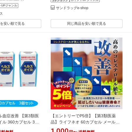
トUPジャンル
サンドラッグe-shop
ス
を安い順で見る
同じ商品を安い順で見る
ル血症改善 【第3類医
【エントリーでP5倍】【第3類医薬
ル 360カプセル 3個
品】ライフネオ 60カプセル メール便
 高脂血症 心筋梗塞予
送料無料 / コレステロール コレステロ
1,000
送料無料
円〜
送料無料