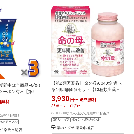
【第2類医薬品】 命の母A 840錠 選べ
期間中は全商品P5倍！
る1個/3個/5個セット【13種類生薬＋ビ
クーポン有≫【第2類
タミンの複合薬・更年期症状を改善】
3,930
タEX 180カプセル
円〜
送料無料
料無料
女性保健薬
メディケーション税制対
35
ポイント
(
1
倍)
〜
ロール〕
8/10 12:00までの注文で最短8/13お届け
短8/11お届け
ポイントUPジャンル
トUPジャンル
薬のヒグチ 楽天市場店
グ 楽天市場店