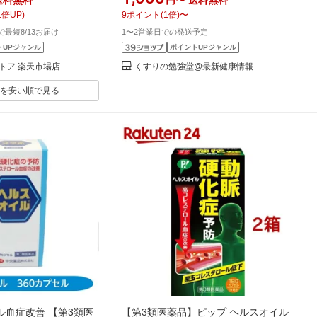
青ラベル
ール対策 ldlコレステロール 改善 悪玉
1
倍UP)
9
ポイント
(
1
倍)
〜
コレステロール LDL 改善 リボフラビ
文で最短8/13お届け
1〜2営業日での発送予定
ン酪酸エステル 中性脂肪 コレステロ
トUPジャンル
ポイントUPジャンル
ール 下げる
トア 楽天市場店
くすりの勉強堂@最新健康情報
を安い順で見る
ル血症改善 【第3類医
【第3類医薬品】ピップ ヘルスオイル