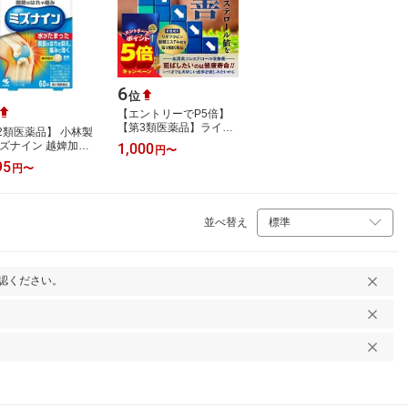
6
位
【エントリーでP5倍】
【第3類医薬品】ライフ
2類医薬品】 小林製
ネオ 60カプセル メール
ミズナイン 越婢加朮
1,000
円
〜
便送料無料 / コレステロ
60錠 選べる 1個/2
95
円
〜
ール コレス…
3個セット ひざの炎症
めて…
並べ替え
認ください。