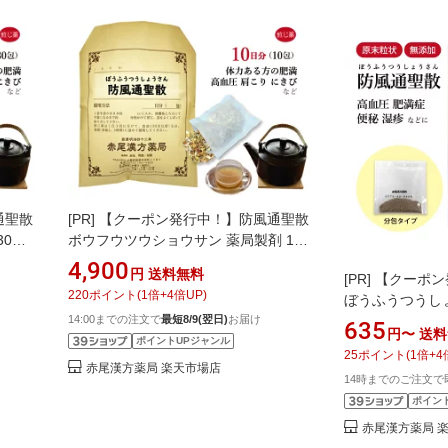
通聖散
[PR]
【クーポン発行中！】防風通聖散
30日
ボウフウツウショウサン 薬局製剤 10
 高血
日分 10包漢方薬 煎じ薬 漢方便秘 過食
4,900
円
送料無料
[PR]
【クーポン
 ぼうふ
運動不足の肥満 高血圧 糖尿病 便秘 肩
220
ポイント
(
1
倍+
4
倍UP)
ぼうふうつうし
こり メタボ むくみ のぼせ 蓄膿症 皮膚
14:00までの注文で
最短8/9(翌日)
お届け
長倉製薬 顆粒 
炎 吹き出物 肥満症 動悸 副鼻腔炎 ぼう
635
円〜
送料
漢方 防風通 漢
ポイントUPジャンル
ふうつうしょうさん
25
ポイント
(
1
倍+
4
むくみ 皮下脂肪
赤尾漢方薬局 楽天市場店
14時までのご注文で
膿症 副鼻腔炎 
ポイン
キビ 防風つうし
品】
赤尾漢方薬局 