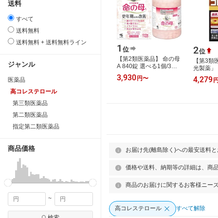
送料
すべて
送料無料
送料無料 + 送料無料ライン
1
2
位
位
【第2類医薬品】 命の母
【第3類
ジャンル
A 840錠 選べる1個/3
光製薬
個/5個セット【13種類生
168カ
3,930
円
〜
4,279
医薬品
薬＋ビタミンの複合薬・
メディケ
更年期症状を…
象商品
高コレステロール
第三類医薬品
第二類医薬品
指定第二類医薬品
商品価格
お届け先(離島除く)への最安送料
価格や送料、納期等の詳細は、商
商品のお届けに関するお客様ニー
~
高コレステロール
すべて解除
検索