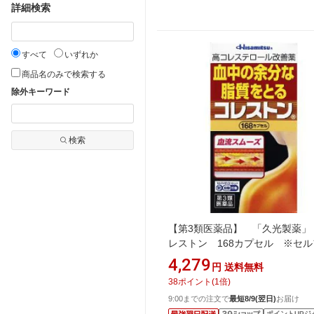
詳細検索
すべて
いずれか
商品名のみで検索する
除外キーワード
検索
【第3類医薬品】 「久光製薬」
レストン 168カプセル ※セル
ディケーション税制対象商品
4,279
円
送料無料
38
ポイント
(
1
倍)
9:00までの注文で
最短8/9(翌日)
お届け
ポイントUPジ