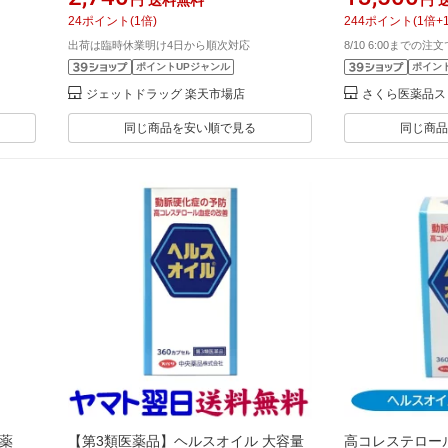
肪 肥
※セルフメディケーション税制対象
防 脳梗塞予防 
24
ポイント
(
1
倍)
244
ポイント
(
1
倍+
出荷は臨時休業明け4日から順次対応
8/10 6:00までの注
ポイントUPジャンル
ポイン
ジェットドラッグ 楽天市場店
さくら医薬品ス
同じ商品を安い順で見る
同じ商品
薬
【第3類医薬品】ヘルスオイル 大容量
高コレステロー