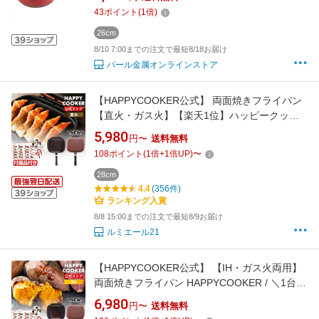
煽り鍋 カルフカ HB-4716 鍋フライパン 両面焼
43
ポイント
(
1
倍)
きフライパン 料理 ガス火 キッチン用品
26cm
8/10 7:00までの注文で最短8/18お届け
パール金属オンラインストア
【HAPPYCOOKER公式】 両面焼きフライパン
【直火・ガス火】【楽天1位】ハッピークッカ
ーグルメパン / 両面フライパン 両面焼きグリル
5,980
円〜
送料無料
パン 肉料理 両面焼きフライパン 魚焼きグリル
108
ポイント
(
1
倍+
1
倍UP)
〜
魚焼き器 グリル プレゼント ホットサンドメー
カー フッ素加工 27cm
28cm
4.4
(356件)
ランキング入賞
8/8 15:00までの注文で最短8/9お届け
ルミエール21
【HAPPYCOOKER公式】 【IH・ガス火両用】
両面焼きフライパン HAPPYCOOKER / ＼1台5
役 フライ返し不要／ HAPPYCOOKER 両面フラ
6,980
円〜
送料無料
イパン ハッピークッカーグルメパン 魚焼き 両