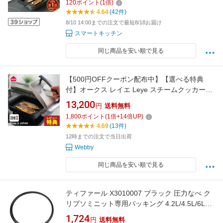
120
ポイント
(
1
倍)
ト10倍/送料無料/選べるおまけ付】【p0819】
4.64
(42件)
【：1112】
8/10 14:00までの注文で最短8/18お届け
スマートキッチン
同じ商品を安い順で見る
【500円OFFクーポン配布中】【選べる特典
付】オークス レイエ Leye スチームクッカー
LES3230 魚焼きグリル ガスコンロ 魚焼き器 ih
13,200
円
送料無料
魚焼き フライパン ih対応 グリルパン 蓋付き 魚
1,800
ポイント
(
1
倍+
14
倍UP)
焼き グリル 汚さない
4.69
(13件)
12時までの注文で当日出荷
Webby
同じ商品を安い順で見る
ティファール X3010007 ブラック 圧力なべ ク
リプソミニット専用パッキング 4.2L/4.5L/6L用
送料無料 【SK09031】
1,724
円
送料無料