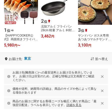
2
位
北陸アルミ フライパン
1
3
28cm 軽量 アルミ IH対応
位
位
日本製 深さ7cm 深い 深
3,462
【HAPPYCOOKER公
サンドパン ガス火専用
円
型 底面が広い 軽い いろ
式】 両面焼きフライパン
あつあつマルチサンドパ
いろな…
【直火・ガス火】【楽天
ン 丸型 直径18cm フッ素
5,980
3,100
円
〜
円
1位】ハッピークッカー
加工 （ ガス火対応 直火
グルメパン / 両面…
アルミ…
東京
お届け先:
並べ替え
お届け先(離島除く)への最安送料とお届け日を表示していま
す。 お届け日は目安のため、正確な情報は注文画面でご確認
ください。
価格や送料、納期等の詳細は、商品のサイズや色によって異な
る場合があります
商品のお届けに関するお客様ニーズを幅広く満たす商品に「最
強翌日配送」ラベルを表示しています。
詳細を見る