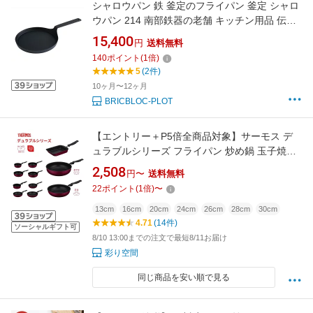
シャロウパン 鉄 釜定のフライパン 釜定 シャロ
ウパン 214 南部鉄器の老舗 キッチン用品 伝統
技術 重厚感 熱伝導 洗練されたフォルム ハンド
15,400
円
送料無料
メイド 受注生産 ギフト プレゼント 日本製 炒め
140
ポイント
(
1
倍)
物 パンケーキ ホットケーキ 浅型 鉄分の補給 北
5
(2件)
欧 名工 送料無料
10ヶ月〜12ヶ月
BRICBLOC-PLOT
【エントリー＋P5倍全商品対象】サーモス デ
ュラブルシリーズ フライパン 炒め鍋 玉子焼き
IH対応 ガス火 片手鍋 深型 焦げつきにくい 安全
2,508
円〜
送料無料
素材 PFOA不使用 PFOS不使用
22
ポイント
(
1
倍)
〜
13cm
16cm
20cm
24cm
26cm
28cm
30cm
4.71
(14件)
ソーシャルギフト可
8/10 13:00までの注文で最短8/11お届け
彩り空間
同じ商品を安い順で見る