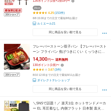
126
ポイント
(
1
倍+
1
倍UP)
〜
面焼きグリルパン グリル 餃子 ハンバーグ ホッ
トケーキ フッ素加工 27cm IH対応
28cm
4.25
(153件)
8/8 15:00までの注文で最短8/9お届け
ルミエール21
同じ商品を安い順で見る
フレーバーストーン双子パン 【フレーバースト
ーン フライパン 焦げつきにくい くっつきにく
い ヘルシー レッド 赤いフライパン 双子パン 煮
14,300
円〜
送料無料
込み料理 オーブン風調理 ガス火専用 IH対応】
130
ポイント
(
1
倍)
〜
3.67
(3件)
8/10 12:00までの注文で最短8/11お届け
ダイレクトテレショップ
同じ商品を安い順で見る
＼SNSで話題！／ 楽天1位 ホットサンドメーカ
ー EL 耳圧着なし 内側フラット 日本製 直火専