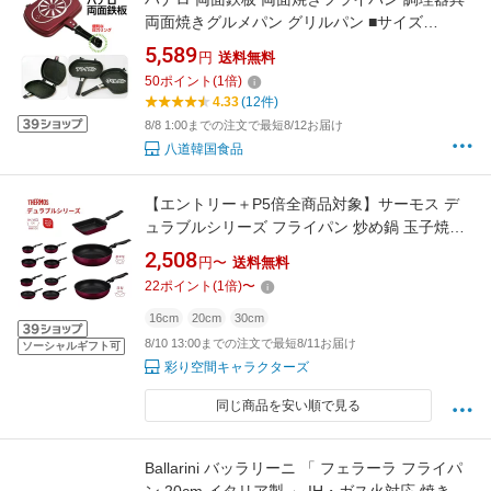
両面焼きグルメパン グリルパン ■サイズ
(30cm×22.5cm×6cm)キッチン用品 韓国鉄板 韓
5,589
円
送料無料
国 マラソン ポイントアップ祭 #
50
ポイント
(
1
倍)
4.33
(12件)
8/8 1:00までの注文で最短8/12お届け
八道韓国食品
【エントリー＋P5倍全商品対象】サーモス デ
ュラブルシリーズ フライパン 炒め鍋 玉子焼き
IH対応 ガス火 片手鍋 深型 焦げつきにくい 安全
2,508
円〜
送料無料
素材 PFOA不使用 PFOS不使用
22
ポイント
(
1
倍)
〜
16cm
20cm
30cm
8/10 13:00までの注文で最短8/11お届け
ソーシャルギフト可
彩り空間キャラクターズ
同じ商品を安い順で見る
Ballarini バッラリーニ 「 フェラーラ フライパ