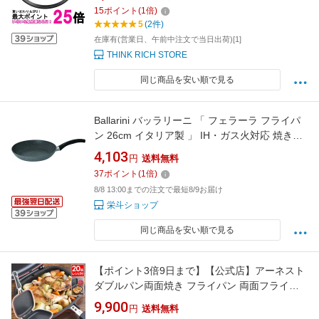
15
ポイント
(
1
倍)
5
(2件)
在庫有(営業日、午前中注文で当日出荷)[1]
THINK RICH STORE
同じ商品を安い順で見る
Ballarini バッラリーニ 「 フェラーラ フライパ
ン 26cm イタリア製 」 IH・ガス火対応 焼きご
ろお知らせ機能付き グラニチウム
4,103
円
送料無料
37
ポイント
(
1
倍)
8/8 13:00までの注文で最短8/9お届け
栄斗ショップ
同じ商品を安い順で見る
【ポイント3倍9日まで】【公式店】アーネスト
ダブルパン両面焼き フライパン 両面フライパ
ン 圧力調理 圧力 ダブル フッ素コーティング フ
9,900
円
送料無料
ッ素加工 IH対応 ガス火