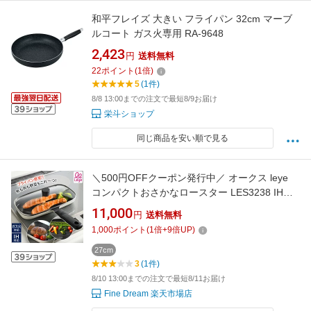
和平フレイズ 大きい フライパン 32cm マーブ
ルコート ガス火専用 RA-9648
2,423
円
送料無料
22
ポイント
(
1
倍)
5
(1件)
8/8 13:00までの注文で最短8/9お届け
栄斗ショップ
同じ商品を安い順で見る
＼500円OFFクーポン発行中／ オークス leye
コンパクトおさかなロースター LES3238 IH対
応 ガス火対応 魚焼き器 蓋付き ハンドル付き 【
11,000
円
送料無料
ガラス蓋 蒸焼き プレート 機能的 軽い 小さめ
1,000
ポイント
(
1
倍+
9
倍UP)
コンパクト 】〈宅配便〉
27cm
3
(1件)
8/10 13:00までの注文で最短8/11お届け
Fine Dream 楽天市場店