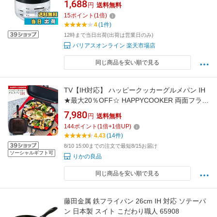
1,688
円
送料無料
15
ポイント
(
1
倍)
4
(1件)
12時まで当日出荷(出荷は営業日のみ)
バリアスオンライン 楽天市場店
同じ商品を安い順で見る
TV【IH対応】 ハッピークッカーグルメパン IH
★最大20％OFF☆ HAPPYCOOKER 両面フライ
パン ブラウン IH用 レギュラー 送料無料 ハッピ
7,980
円
送料無料
ークッカー グルメパン カンナ監修専用レシピ
144
ポイント
(
1
倍+
1
倍UP)
付き 両面焼き 圧力効果 焼く 炒める 煮る ゆで
4.43
(14件)
る 蒸す フッ素加工 RSL発送 rlt 100s bnm
8/10 15:00までの注文で最短8/15お届け
ソーシャルギフト可
りかの良品
同じ商品を安い順で見る
藤田金属 鉄フライパン 26cm IH 対応 ソテーパ
ン 日本製 スイト こだわり職人 65908