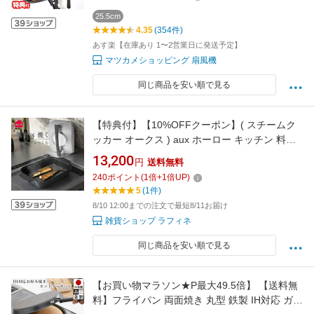
面焼きグリル 両面焼きフライパン ハッピー コ
ール クッカー
25.5cm
4.35
(354件)
あす楽【在庫あり 1〜2営業日に発送予定】
マツカメショッピング 扇風機
同じ商品を安い順で見る
【特典付】【10%OFFクーポン】( スチームク
ッカー オークス ) aux ホーロー キッチン 料理
調理 初心者 自炊 おうち 新居 おしゃれ かわい
13,200
円
送料無料
い IH対応 お洒落 魚焼き器 蒸し焼き 蒸す 焼く
240
ポイント
(
1
倍+
1
倍UP)
お肉 蒸気 蒸し料理 魚料理 肉料理 時短 ヘルシ
5
(1件)
ー 油 脂 波型プレート 蓋 les3230
8/10 12:00までの注文で最短8/11お届け
雑貨ショップ ラフィネ
同じ商品を安い順で見る
【お買い物マラソン★P最大49.5倍】 【送料無
料】フライパン 両面焼き 丸型 鉄製 IH対応 ガス