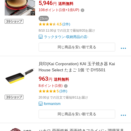
火対応 円形 幅42cm 奥行23cm 高さ4.5cm 鉄
5,946
円
送料無料
IH ガス 対応 エンボス加工 お好み焼き ホットケ
108
ポイント
(
1
倍+
1
倍UP)
ーキ パンケーキパン クレープ 焦げつきにくい
下村企販【燕三条製】
23cm
4.5
(2件)
8/10 11:00までの注文で最短8/20お届け
ラックタウン-収納用品の店-
同じ商品を安い順で見る
貝印(Kai Corporation) KAI 玉子焼き器 Kai
House Select たまご 1個 で DY5501
963
円
送料無料
8
ポイント
(
1
倍)
5
(3件)
20:00までの注文で最短8/11お届け
formanism
同じ商品を安い順で見る
ハナロ 両面鉄板 両面焼きフライパン 調理器具