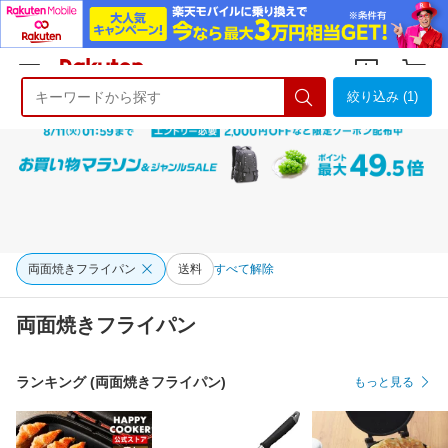
絞り込み (1)
ようこそ 楽天市場へ
ログイン
会員登録
両面焼きフライパン
送料
すべて解除
両面焼きフライパン
ランキング (両面焼きフライパン)
もっと見る