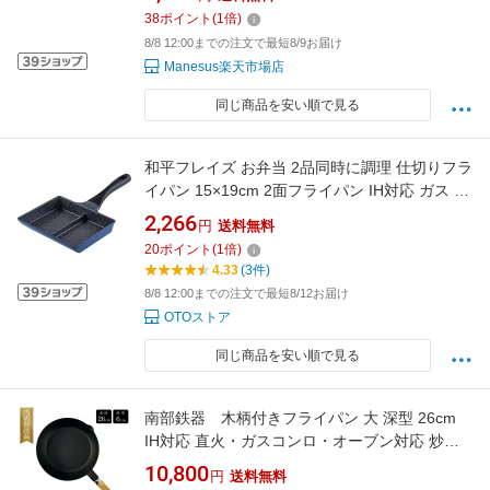
38
ポイント
(
1
倍)
8/8 12:00までの注文で最短8/9お届け
Manesus楽天市場店
同じ商品を安い順で見る
和平フレイズ お弁当 2品同時に調理 仕切りフラ
イパン 15×19cm 2面フライパン IH対応 ガス 時
短 PFOAフリー ふっ素樹脂加工 ひ
2,266
円
送料無料
20
ポイント
(
1
倍)
4.33
(3件)
8/8 12:00までの注文で最短8/12お届け
OTOストア
同じ商品を安い順で見る
南部鉄器 木柄付きフライパン 大 深型 26cm
IH対応 直火・ガスコンロ・オーブン対応 炒め
鍋 フライパン 鉄鍋
10,800
円
送料無料