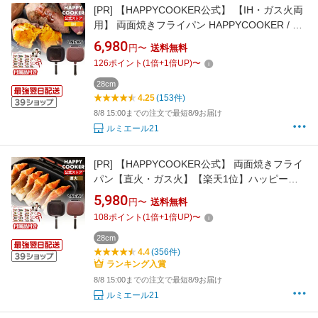
[PR]
【HAPPYCOOKER公式】 【IH・ガス火両
用】 両面焼きフライパン HAPPYCOOKER / ＼
1台5役 フライ返し不要／ HAPPYCOOKER 両
6,980
円〜
送料無料
面フライパン ハッピークッカーグルメパン 魚
126
ポイント
(
1
倍+
1
倍UP)
〜
焼き 両面焼きグリルパン グリル 餃子 ハンバー
グ ホットケーキ フッ素加工 27cm IH対応
28cm
4.25
(153件)
8/8 15:00までの注文で最短8/9お届け
ルミエール21
[PR]
【HAPPYCOOKER公式】 両面焼きフライ
パン【直火・ガス火】【楽天1位】ハッピーク
ッカーグルメパン / 両面フライパン 両面焼きグ
5,980
円〜
送料無料
リルパン 肉料理 両面焼きフライパン 魚焼きグ
108
ポイント
(
1
倍+
1
倍UP)
〜
リル 魚焼き器 グリル プレゼント ホットサンド
メーカー フッ素加工 27cm
28cm
4.4
(356件)
ランキング入賞
8/8 15:00までの注文で最短8/9お届け
ルミエール21