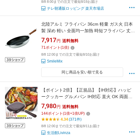
8/8 8:00までの注文で最短8/19お届け
テレ朝通販ロッピング 楽天市場店
北陸アルミ フライパン 36cm 軽量 ガス火 日本
製 深め 軽い 全面均一加熱 時短フライパン 丈夫
frying pan made 送料無料
7,917
円
送料無料
71
ポイント
(
1
倍)
8/8 12:00までの注文で最短8/10お届け
SmileMix
同じ商品を安い順で見る
【ポイント2倍】【正規品】【IH対応】ハッピ
ークッカー グルメパン IH対応 直火 OK 両面フ
ライパン 両面焼き フライパン グリルパン 魚焼
7,980
円
送料無料
き器 魚焼き機 魚焼きグリル 蓋付き 魚焼きフラ
144
ポイント
(
1
倍+
1
倍UP)
イパン ホットクッカーグルメパン ステーキ
4.34
(371件)
8/8 12:00までの注文で最短8/11お届け
生活館Livinza