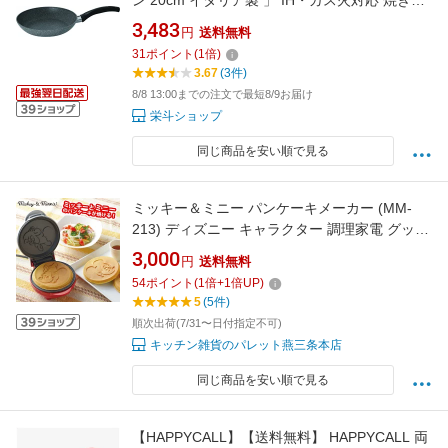
ン 20cm イタリア製 」 IH・ガス火対応 焼きご
ろお知らせ機能付き グラニチウム
3,483
円
送料無料
31
ポイント
(
1
倍)
3.67
(3件)
8/8 13:00までの注文で最短8/9お届け
栄斗ショップ
同じ商品を安い順で見る
ミッキー＆ミニー パンケーキメーカー (MM-
213) ディズニー キャラクター 調理家電 グッズ
おやつ 朝食 サックリ フェイス ホットケーキ 焼
3,000
円
送料無料
き型 かわいい シルエット ギフト
54
ポイント
(
1
倍+
1
倍UP)
5
(5件)
順次出荷(7/31〜日付指定不可)
キッチン雑貨のパレット燕三条本店
同じ商品を安い順で見る
【HAPPYCALL】【送料無料】 HAPPYCALL 両