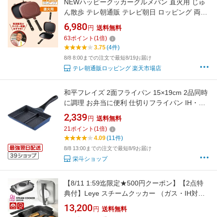
NEWハッピークッカーグルメパン 直火用 じゅ
ん散歩 テレ朝通販 テレビ朝日 ロッピング 両面
焼き 時短 圧力効果 レシピ付き タイガー尾藤お
6,980
円
送料無料
すすめ
63
ポイント
(
1
倍)
3.75
(4件)
8/8 8:00までの注文で最短8/19お届け
テレ朝通販ロッピング 楽天市場店
和平フレイズ 2面フライパン 15×19cm 2品同時
に調理 お弁当に便利 仕切りフライパン IH・ガ
ス対応 ひるもぐ RB-1296
2,339
円
送料無料
21
ポイント
(
1
倍)
4.09
(11件)
8/8 13:00までの注文で最短8/9お届け
栄斗ショップ
【8/11 1:59迄限定★500円クーポン】【2点特
典付】Leye スチームクッカー （ガス・IH対応
蒸す 焼く 蒸し焼き フタ自立 波型プレート 時短
13,200
円
送料無料
調理 節約 焼き魚 ステーキ ヘルシー）【ポイン