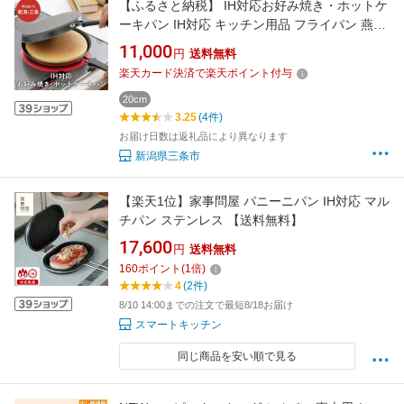
【ふるさと納税】 IH対応お好み焼き・ホットケ
ーキパン IH対応 キッチン用品 フライパン 燕三
条製 新生活 一人暮らし 【011S092】
11,000
円
送料無料
楽天カード決済で楽天ポイント付与
20cm
3.25
(4件)
お届け日数は返礼品により異なります
新潟県三条市
【楽天1位】家事問屋 パニーニパン IH対応 マル
チパン ステンレス 【送料無料】
17,600
円
送料無料
160
ポイント
(
1
倍)
4
(2件)
8/10 14:00までの注文で最短8/18お届け
スマートキッチン
同じ商品を安い順で見る