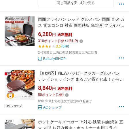
同じ商品を安い順で見る
両面フライパン レッド グルメパン 両面 直火 ガ
ス 電気コンロ 対応 両面鉄板 魚焼き フライパン
クッカー BBQ グリル 両面圧力フライパン 両面
6,280
円
送料無料
焼きグリル 両面焼きフライパン グリルパン 魚
310
ポイント
(
1
倍+
4
倍UP)
焼きグリル レギュラー ハンバーグ キッチング
3.5
(6件)
ッズ
2~3営業日以内に発送10営業日以内に到着
BaibaiyiSHOP
【IH対応】NEWハッピークッカーグルメパン
テレビショッピング まるごと得だね市！から登
場
8,840
円
送料無料
80
ポイント
(
1
倍)
8/10 9:00までの注文で最短8/21お届け
ACショップ
ホットケーキメーカー IH対応 鉄製 両面焼き 直
火 丸型 お好み焼き・ホットケーキ用フライパ