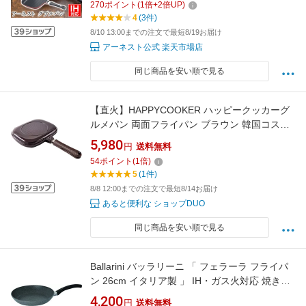
270
ポイント
(
1
倍+
2
倍UP)
4
(3件)
8/10 13:00までの注文で最短8/19お届け
アーネスト公式 楽天市場店
同じ商品を安い順で見る
【直火】HAPPYCOOKER ハッピークッカーグ
ルメパン 両面フライパン ブラウン 韓国コスメ
フェイスパック付き 本体×1、シリコンパッキン
5,980
円
送料無料
×2(交換用)、使用説明書兼レシピ×1 韓国コスメ
54
ポイント
(
1
倍)
フェイスパック付き 調理器具 キッチン用品 新
5
(1件)
生活 ガス火 キッチン雑貨 グリルパン
8/8 12:00までの注文で最短8/14お届け
あると便利な ショップDUO
同じ商品を安い順で見る
Ballarini バッラリーニ 「 フェラーラ フライパ
ン 26cm イタリア製 」 IH・ガス火対応 焼きご
ろお知らせ機能付き グラ 送料無料
4,200
円
送料無料