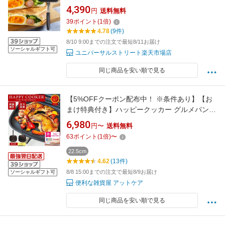
用 かんたん取り外し可能 直火 燕三条製 フッ素
4,390
円
送料無料
樹脂加工 お手入れもかんたん 丸洗いOK キャン
39
ポイント
(
1
倍)
プ アウトドア ソロキャン 軽い 軽量 550g
4.78
(9件)
IWANO
8/10 9:00までの注文で最短8/11お届け
ソーシャルギフト可
ユニバーサルストリート楽天市場店
同じ商品を安い順で見る
【5%OFFクーポン配布中！ ※条件あり】【お
まけ特典付き】ハッピークッカー グルメパン
HAPPYCOOKER 両面フライパン 両面焼きフラ
6,980
円〜
送料無料
イパン ih対応 IH対応 ガス火 直火 ハッピー コ
63
ポイント
(
1
倍)
〜
ール 焼き魚 焼き芋 魚焼き 両面圧力 フライパン
アウトドア BBQ グリル キッチングッズ
22.5cm
4.62
(13件)
8/8 15:00までの注文で最短8/9お届け
ソーシャルギフト可
便利な雑貨屋 アットケア
同じ商品を安い順で見る