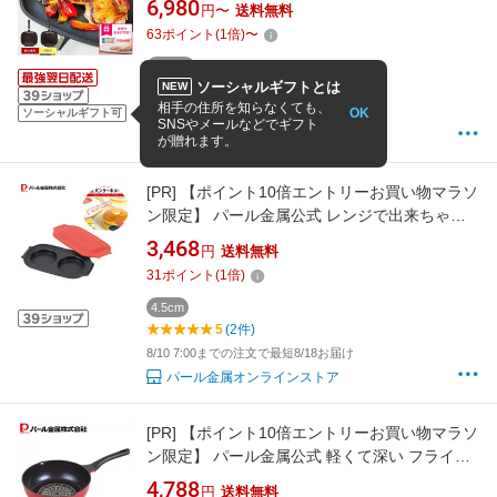
6,980
円〜
送料無料
ライパン ih対応 IH対応 ガス火 直火 ハッピー
63
ポイント
(
1
倍)
〜
コール 焼き魚 焼き芋 魚焼き 両面圧力 フライパ
ン アウトドア BBQ グリル キッチングッズ
22.5cm
ソーシャルギフトとは
NEW
4.62
(13件)
相手の住所を知らなくても、
OK
8/8 15:00までの注文で最短8/9お届け
ソーシャルギフト可
SNSやメールなどでギフト
便利な雑貨屋 アットケア
が贈れます。
[PR]
【ポイント10倍エントリーお買い物マラソ
ン限定】 パール金属公式 レンジで出来ちゃう
パンケーキメーカー 電子レンジ専用 パンケー
3,468
円
送料無料
キ 電子レンジ ケーキ D-6701 鍋フライパン 両
31
ポイント
(
1
倍)
面焼きフライパン 鍋 フライパン 料理 ガス火 IH
4.5cm
5
(2件)
8/10 7:00までの注文で最短8/18お届け
パール金属オンラインストア
[PR]
【ポイント10倍エントリーお買い物マラソ
ン限定】 パール金属公式 軽くて深い フライパ
ン レッド 26cm ダイヤモンドコート 深型 極深
4,788
円
送料無料