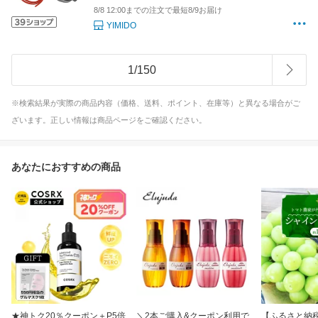
キッチングッズ キッチン用品 プレゼント 新生
8/8 12:00までの注文で最短8/9お届け
活 ガス火
YIMIDO
1
/
150
※検索結果が実際の商品内容（価格、送料、ポイント、在庫等）と異なる場合がご
ざいます。正しい情報は商品ページをご確認ください。
あなたにおすすめの商品
★神トク20％クーポン＋P5倍
＼2本ご購入&クーポン利用で
【ふるさと納税