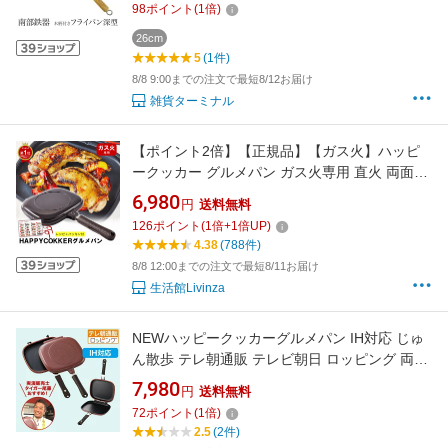
98
ポイント
(
1
倍)
26cm
5
(1件)
8/8 9:00までの注文で最短8/12お届け
雑貨ターミナル
【ポイント2倍】【正規品】【ガス火】ハッピ
ークッカー グルメパン ガス火専用 直火 両面フ
ライパン 両面焼き フライパン グリルパン 魚焼
6,980
円
送料無料
き器 魚焼き機 魚焼きグリル 蓋付き 魚焼きフラ
126
ポイント
(
1
倍+
1
倍UP)
イパン ホットクッカーグルメパン ステーキ ホ
4.38
(788件)
ットケーキ
8/8 12:00までの注文で最短8/11お届け
生活館Livinza
NEWハッピークッカーグルメパン IH対応 じゅ
ん散歩 テレ朝通販 テレビ朝日 ロッピング 両面
焼き 時短 圧力効果 レシピ付き タイガー尾藤お
7,980
円
送料無料
すすめ
72
ポイント
(
1
倍)
2.5
(2件)