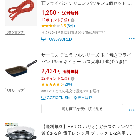
面フライパン シリコン パッキン 2個セット パ
ッキン 長さ85cm
1,250
円
送料無料
12
ポイント
(
1
倍)
3.5
(6件)
注文後5~9営業日到着通関後宅配追跡可能
TOWBWORLD
サーモス デュラブルシリーズ 玉子焼きフライ
パン 13cm ネイビー ガス火専用 焦げつきにく
い 耐久性コーティング PFOA PFOS 送料無料
2,434
円
送料無料
22
ポイント
(
1
倍)
5
(2件)
8/8 12:00までの注文で最短8/10お届け
GOZIGEN Shop楽天市場店
同じ商品を安い順で見る
【送料無料】HARIO(ハリオ) ガラスのレンジご
飯釜1~2合 電子レンジ用 ブラック 1~2合用 日
本製 プレゼント ギフト 贈り物 XRCN-2-B