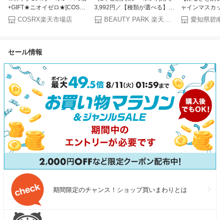
+GIFT★ニオイゼロ★[COSRX
3,992円／【種類が選べる】ミ
ャインマスカット
公式]「RX ザ・ビタミンC23
ルボン エルジューダ エマルジ
高評価☆4.9 
COSRX楽天市場店
BEAUTY PARK 楽天市場店
愛知県碧
セラム 2世代 (20g) 単品」 純
ョン+/エマルジョン/MO/FO ト
どう マスカッ
粋ビタミンC美容液 韓国コス
リートメント 120ml MILBON
物 国産 数量限
メ 美容液 ブライトニング 無
正規品 洗い流さないトリート
知県 碧南市 
セール情報
香料 高濃度 角栓 トーンアッ
メント ヘアミルク エマルジョ
プ 毛穴
ンプラス サロン専売 おすすめ
アウトバストリートメント 送
料無料
期間限定のチャンス！ショップ買いまわりとは