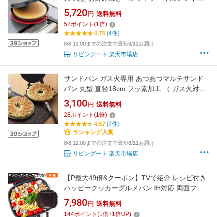
ン （ ガス火対応 鉄フライパン 両面 エンボス加
5,720
円
送料無料
工 日本製 お好み焼き ホットケーキ クレープ 製
52
ポイント
(
1
倍)
菓道具 調理器具 お菓子作り 円形 ）
4.75
(4件)
8/8 12:00までの注文で最短8/11お届け
リビングート 楽天市場店
サンドパン ガス火専用 あつあつマルチサンド
パン 丸型 直径18cm フッ素加工 （ ガス火対応
直火 アルミフライパン 両面焼き 円形 調理器具
3,100
円
送料無料
お好み焼き ホットケーキ パンケーキパン ホッ
28
ポイント
(
1
倍)
トケーキパン 調理用品 お菓子作り 18センチ ）
4.57
(7件)
ランキング入賞
8/8 12:00までの注文で最短8/11お届け
リビングート 楽天市場店
【P最大49倍&クーポン】TVで紹介 レシピ付き
ハッピークッカーグルメパン IH対応 両面フラ
イパン IH調理器 焼く 煮る 魚焼き グリルパン
7,980
円
送料無料
両面圧力フライパン パッキン付 ガスコンロ 両
144
ポイント
(
1
倍+
1
倍UP)