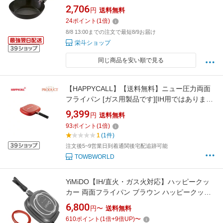
2,706
円
送料無料
24
ポイント
(
1
倍)
8/8 13:00までの注文で最短8/9お届け
栄斗ショップ
同じ商品を安い順で見る
【HAPPYCALL】【送料無料】ニュー圧力両面
フライパン [ガス用製品です][IH用ではありませ
ん。]
9,399
円
送料無料
93
ポイント
(
1
倍)
1
(1件)
注文後5~9営業日到着通関後宅配追跡可能
TOWBWORLD
YiMiDO【IH/直火・ガス火対応】ハッピークッ
カー 両面フライパン ブラウン ハッピークッカ
ーグルメパン 両面焼きフライパン 魚焼きグリ
6,800
円〜
送料無料
ル レギュラー ハンバーグ ステーキ フライパン
610
ポイント
(
1
倍+
9
倍UP)
〜