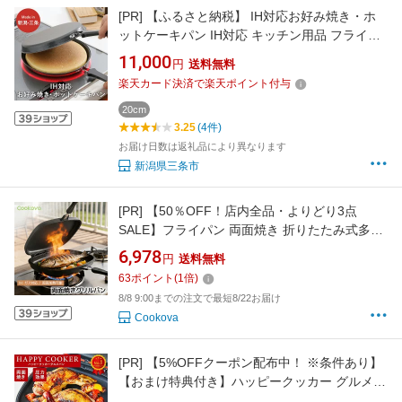
[PR]
【ふるさと納税】 IH対応お好み焼き・ホ
ットケーキパン IH対応 キッチン用品 フライパ
ン 燕三条製 新生活 一人暮らし 【011S092】
11,000
円
送料無料
楽天カード決済で楽天ポイント付与
20cm
3.25
(4件)
お届け日数は返礼品により異なります
新潟県三条市
[PR]
【50％OFF！店内全品・よりどり3点
SALE】フライパン 両面焼き 折りたたみ式多機
能 焦げ付き防止 丸洗い可能 家庭用 アウトドア
6,978
円
送料無料
バーベキュー 魚焼き グリルパン フラットポッ
63
ポイント
(
1
倍)
ト キッチ
8/8 9:00までの注文で最短8/22お届け
Cookova
[PR]
【5%OFFクーポン配布中！ ※条件あり】
【おまけ特典付き】ハッピークッカー グルメパ
ン HAPPYCOOKER 両面フライパン 両面焼きフ