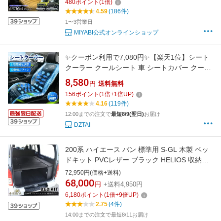
480
ポイント
(
1
倍)
ヴィンテージ レトログレイス ANTIQUE
4.59
(186件)
Design S シートカバー 1台分 フロント+リア
1〜3営業日
MIYABI公式オンラインショップ
✨クーポン利用で7,080円✨【楽天1位】シート
クーラー クールシート 車 シートカバー クール
カーシート ドライブシート 24V 12V 車用 シー
8,580
円
送料無料
トファン クーラーファンシート ひんやり ファ
156
ポイント
(
1
倍+
1
倍UP)
ン付シート 通気性 自動車 ファン付き 滑り止め
4.16
(119件)
暑さ対策
12:00までの注文で
最短8/9(翌日)
お届け
DZTAI
200系 ハイエース バン 標準用 S-GL 木製 ベッ
ドキット PVCレザー ブラック HELIOS 収納あ
り 7分割マット ウッド 黒 内装 カスタムパーツ
72,950円(価格+送料)
車中泊 ナロー トヨタ ハイエース 1型 2型 3型 4
68,000
円
+送料4,950円
型 5型 6型 7型 8型
6,180
ポイント
(
1
倍+
9
倍UP)
2.75
(4件)
14:00までの注文で最短8/11お届け