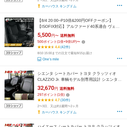
2〜3日、又は約1週間〜2ヶ月
カーハウス キングドム
【8/4 20:00~P10倍&200円OFFクーポン】
【ISOFIX対応】アルファード40系適合 ヴェル
ファイア40系適合 2列目用 シートカバー レザ
5,500
円〜
送料無料
ー 撥水加工 セカンドシートカバー 防水 カーシ
500
ポイント
(
1
倍+
9
倍UP)
〜
ートカバー 汚れ防止 オットマン操作可 車種専
4.4
(42件)
用設計 B0DTZ3186W / B0DTYYJKYV
8/10 15:00までの注文で最短8/15お届け
One’s mile
シエンタ シートカバー トヨタ クラッツィオ
CLAZZIO Jr. 車輌モデル別専用設計 シエンタシ
ートカバー 高品質BioPVC カーシート 全席1〜3
32,670
円
送料無料
列セット シエンタ/シエンタハイブリッド
297
ポイント
(
1
倍)
4.7
(30件)
2〜3日、又は約1週間〜2ヶ月
カーハウス キングドム
ハイエース シートカバー トヨタ クラッツィオ