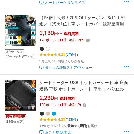
オートパーツ サンライズ
【P5倍】＼最大20％OFFクーポン | 8/11 1:59
迄／【楽天1位】車 シートカバー 後部座席用 カ
ーシート チャイルドシート ISOFIX対応 保護マ
3,180
円〜
送料無料
ット チャック付き 子ども ペット カーシートカ
140
ポイント
(
1
倍+
4
倍UP)
〜
バー 防水 撥水 かけるだけ 肘置き 汚れ防止 車
用 かぶせる キルティング 軽自動車 犬
4.31
(276件)
ソーシャルギフト可
9月上旬〜中旬頃より順次発送
暮らしの雑貨ストア/マシュー
シートヒーター USB ホットカーシート 車 座面
過熱 車載 ホットカーシート 車用 すべり止め 2
段階温度設定 デスク 座布団 チェア 便利 おしゃ
2,280
円
送料無料
れ 温かい 送料無料 SODEDAN
100
ポイント
(
1
倍+
4
倍UP)
4.31
(109件)
13:00までの注文で
最短8/9(翌日)
お届け
まこと屋 総本店