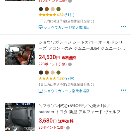
370
ポイント
(
1
倍)
4.82
(61件)
5日以内に発送予定(店舗休業日を除く)
ショウワガレージ楽天市場店
ショウワガレージ シートカバー オールドシリ
ーズ フロントのみ ジムニーJB64 ジムニーシエ
ラJB74 1〜4型・5型選択式 4カラー
24,530
円
送料無料
223
ポイント
(
1
倍)
4.82
(97件)
5日以内に発送予定(店舗休業日を除く)
ショウワガレージ楽天市場店
＼マラソン限定●5%OFF／＼楽天1位／
autorder トヨタ 新型 アルファード ヴェルファ
イア 40系 シート キックガード シートバック
3,680
円
送料無料
2WAY 車用 収納ポケット 小物収納 座席用 車用
36
ポイント
(
1
倍)
収納バッグ 便利グッズ キズ 汚れ防止 簡単取付