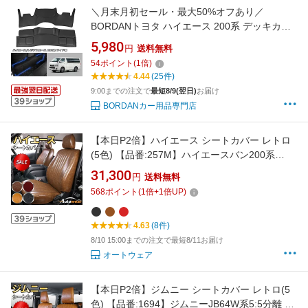
＼月末月初セール・最大50%オフあり／
BORDANトヨタ ハイエース 200系 デッキカバ
ー 1型~9型 リア/フロントデッキカバー フロン
5,980
円
送料無料
ト シートカバー 標準ボディ ワイドボディ エン
54
ポイント
(
1
倍)
ジンルームカバー フロアカバー エンジンルー
4.44
(25件)
ム 断熱 ハイエース 内装パーツ 汚れ傷防止 1年
9:00までの注文で
最短8/9(翌日)
お届け
保証
BORDANカー用品専門店
【本日P2倍】ハイエース シートカバー レトロ
(5色) 【品番:257M】ハイエースバン200系
SuperGL2012年 トヨタ 1台分セット 車シート
31,300
円
送料無料
カバー 専門オートウェア ◆本日19%OFF
568
ポイント
(
1
倍+
1
倍UP)
4.63
(8件)
8/10 15:00までの注文で最短8/11お届け
オートウェア
【本日P2倍】ジムニー シートカバー レトロ(5
色) 【品番:1694】ジムニーJB64W系5:5分離 ス