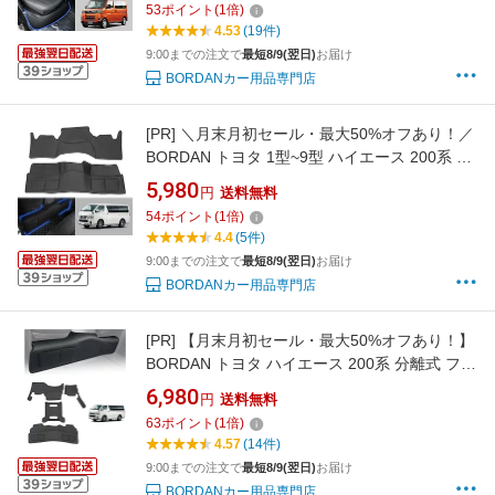
53
ポイント
(
1
倍)
断熱 傷防止 汚れ 防止 ブラック PVC 内装パー
4.53
(19件)
ツ Atrai レザー 3枚入り 1年保証
9:00までの注文で
最短8/9(翌日)
お届け
BORDANカー用品専門店
[PR]
＼月末月初セール・最大50%オフあり！／
BORDAN トヨタ 1型~9型 ハイエース 200系 フ
ロントデッキカバー リアデッキカバー フロン
5,980
円
送料無料
ト シートカバー 標準ボディ エンジンルームカ
54
ポイント
(
1
倍)
バー フロアカバー エンジンルーム 断熱 ハイエ
4.4
(5件)
ース 内装パーツ 汚れ 傷防止 2枚入 1年保証
9:00までの注文で
最短8/9(翌日)
お届け
BORDANカー用品専門店
[PR]
【月末月初セール・最大50%オフあり！】
BORDAN トヨタ ハイエース 200系 分離式 フロ
ントデッキカバー ハイエース 1 ~ 9型 S-GL 標
6,980
円
送料無料
準ボディ ディーゼル リアデッキカバー フロン
63
ポイント
(
1
倍)
ト シートカバー エンジンルームカバー フロア
4.57
(14件)
カバー 断熱汚れ 傷防止 内装パーツ 1年保証
9:00までの注文で
最短8/9(翌日)
お届け
BORDANカー用品専門店