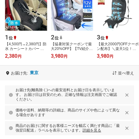
1
2
3
位
位
位
【4,500円→2,380円】防
【猛暑対策クーポンで最
【最大2000円OFFクーポ
水 カーシートカバー か
大20%OFF】【TV紹介商
ン配布】＼楽天1位！／
けるだけ 水防止 シート
品】シートクーラー カー
クールシート クール 車
2,380
3,980
3,980
円
円
円
カバー 車用 丸洗いOK 軽
シート クールシート エ
用 座席 運転席 自動車
自動車対…
アーシート …
12V対応 風量…
東京
お届け先:
並べ替え
お届け先(離島除く)への最安送料とお届け日を表示していま
す。 お届け日は目安のため、正確な情報は注文画面でご確認
ください。
価格や送料、納期等の詳細は、商品のサイズや色によって異な
る場合があります
商品のお届けに関するお客様ニーズを幅広く満たす商品に「最
強翌日配送」ラベルを表示しています。
詳細を見る