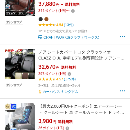
ラシック シートカバー ジムニー ノマド 5ドア
37,880
円〜
送料無料
JC74W 内装 運転席 助手席 後部座席 全席 セッ
344
ポイント
(
1
倍)
〜
ト 難燃 防水 簡単取付 パーツ カスタム ドレス
アップ レザー
4.54
(13件)
12:00までの注文で最短8/11お届け
CRAFT WORKS(クラフトワークス)
ノア シートカバー トヨタ クラッツィオ
CLAZZIO Jr. 車輌モデル別専用設計 ノアシート
カバー 高品質BioPVC カーシート 全席1〜3列セ
32,670
円
送料無料
ット ノア/ノアハイブリッド
297
ポイント
(
1
倍)
4.57
(175件)
2〜3日、又は約1週間〜2ヶ月
カーハウス キングドム
【最大2,000円OFFクーポン】エアーカーシー
ト クールシート 車 クールカーシート ドライブ
シート クールエアーカーシート 12V 送風ファ
3,980
円
送料無料
ン カーファンシート エアーファンシート 涼し
36
ポイント
(
1
倍)