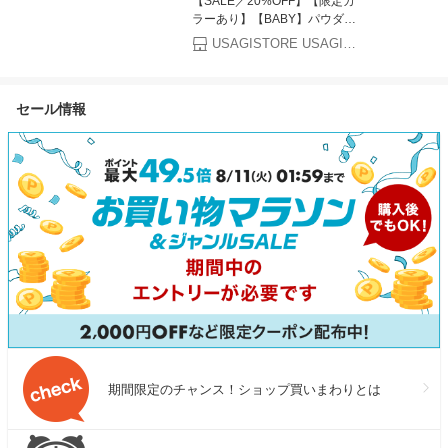
【SALE／20%OFF】【限定カ
1kg・2kg）｜骨なし 骨抜き
女の子 ナチュ
ラーあり】【BABY】パウダー
鯖 天然 ノルウェー産 イギリ
いい くすみカ
アニマルロンパース gelato
ス産 冷凍 ストック 業務用 食
赤ちゃん 出産
USAGISTORE USAGIONLINE公式ストア
pique ジェラートピケ マタニ
品 離乳食 お弁当 プロテイン
コットン パジ
ティウェア・ベビー用品 ロン
DHA EPA 一部地域除き 送料
レゼント 60cm 
パース・カバーオール グリー
無料
90cm 人気 肌
セール情報
ン ホワイト【RBA_E】【送料
無料】[Rakuten Fashion]
期間限定のチャンス！ショップ買いまわりとは