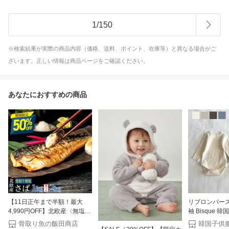
1
/
150
※検索結果が実際の商品内容（価格、送料、ポイント、在庫等）と異なる場合がご
ざいます。正しい情報は商品ページをご確認ください。
あなたにおすすめの商品
【11日正午まで半額！最大
リブロンパース
4,990円OFF】北欧産〈無塩〉
袖 Bisque 
訳あり 骨取り さば（選べる
キッズ ベビー
骨取り魚の飯田商店