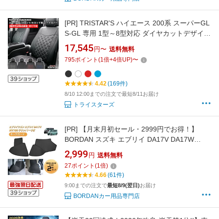
[PR]
TRISTAR'S ハイエース 200系 スーパーGL
S-GL 専用 1型～8型対応 ダイヤカットデザイン
レザーシートカバー フロント / セカンド用
17,545
円〜
送料無料
795
ポイント
(
1
倍+
4
倍UP)
〜
4.42
(169件)
8/10 12:00までの注文で最短8/11お届け
トライスターズ
[PR]
【月末月初セール・2999円でお得！】
BORDAN スズキ エブリイ DA17V DA17W
DA18V DA18W エブリイワゴン フットサイドキ
2,999
円
送料無料
ックガード ガードマット キックガード タイヤ
27
ポイント
(
1
倍)
ハウス用 日産 NV100 クリッパーリオ カスタム
4.66
(61件)
パーツ アクセサリー フロアマット 2枚入 1年保
9:00までの注文で
最短8/9(翌日)
お届け
証
BORDANカー用品専門店