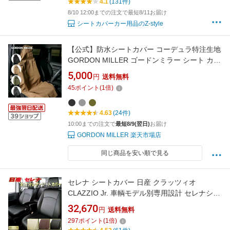
4.1
(131件)
8/10 12:00までの注文で最短8/11お届け
シートカバーカー用品のZ-style
【公式】防水シートカバー コーデュラ特注生地
GORDON MILLER ゴードンミラー シート カバ
ー 座席 運転席 助手席 かけるだけ 簡単フロント
5,000
円
送料無料
収納袋付 カー用品 汎用 耐久 撥水 防汚 PVC シ
45
ポイント
(
1
倍)
ンプル オシャレ コーデュラ CORDURA 車 ジム
ニー JB64 ランドクルーザー60
4.63
(24件)
10:00までの注文で
最短8/9(翌日)
お届け
GORDON MILLER 楽天市場店
同じ商品を安い順で見る
セレナ シートカバー 日産 クラッツィオ
CLAZZIO Jr. 車輌モデル別専用設計 セレナシー
トカバー 高品質BioPVC カーシート 全席1〜3列
32,670
円
送料無料
セット セレナ/セレナハイブリッド
297
ポイント
(
1
倍)