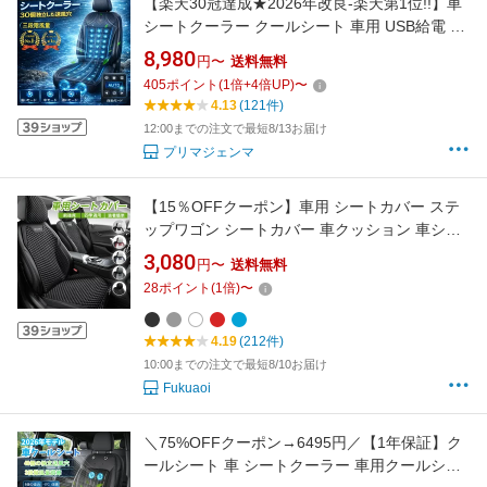
【楽天30冠達成★2026年改良-楽天第1位!!】車
シートクーラー クールシート 車用 USB給電 三
段階風量調節メモリー機能 自動機能 お尻から
8,980
円〜
送料無料
首元まで蒸れない アイスシルク素材 ハニカム
405
ポイント
(
1
倍+
4
倍UP)
〜
構造 ドライブ 四季兼用 クッション 静音 運転手
4.13
(121件)
DC12V対応 24V
12:00までの注文で最短8/13お届け
プリマジェンマ
【15％OFFクーポン】車用 シートカバー ステ
ップワゴン シートカバー 車クッション 車シー
トクッション 車用 座布団 カーシートカバー 四
3,080
円〜
送料無料
季汎用 運転席 後部座席 通気性抜群 蒸れ防止 防
28
ポイント
(
1
倍)
〜
塵 取付簡単 汚れ防止 フリーサイズ 軽自動車 座
席カバー 父の日 プレゼント
4.19
(212件)
10:00までの注文で最短8/10お届け
Fukuaoi
＼75%OFFクーポン→6495円／【1年保証】ク
ールシート 車 シートクーラー 車用クールシー