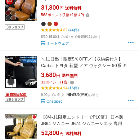
ズキ 1台分セット 車シートカバー 専門オートウ
31,300
円
送料無料
ェア ◆本日19%OFF
568
ポイント
(
1
倍+
1
倍UP)
4.82
(44件)
8/10 15:00までの注文で最短8/11お届け
オートウェア
＼11日迄！限定5％OFF／【収納袋付き】
Cartist トヨタ 新型 ノア ヴォクシー 90系 キッ
クガード シートバック プロテクター シートバ
3,680
円
送料無料
ックガード 収納ポケット 車用 収納バッグ 座席
33
ポイント
(
1
倍)
用 ガードマット 小物収納 傷 汚れ 防止 アクセ
4.94
(16件)
サリー パーツ 内装
9:00までの注文で
最短8/9(翌日)
お届け
OneSpec
【8/4-11限定エントリーでP10倍】 日本製
JB64 ジムニー JB74 ジムニーシエラ 専用
grace シートカバー jimny SIERRA 車 簡単取付
52,800
円
送料無料
難燃 カスタム パーツ アンティーク クラシック