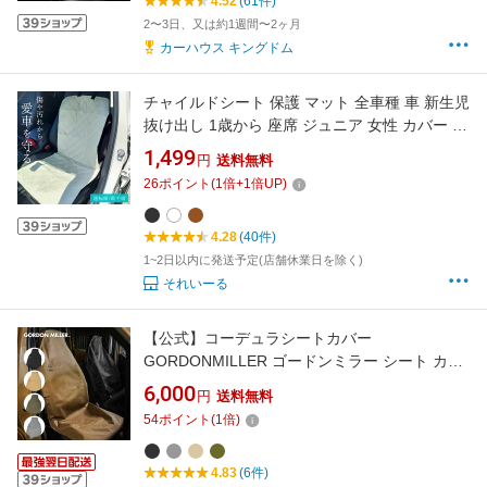
4.52
(61件)
2〜3日、又は約1週間〜2ヶ月
カーハウス キングドム
チャイルドシート 保護 マット 全車種 車 新生児
抜け出し 1歳から 座席 ジュニア 女性 カバー シ
ート キズ 汚れ 防止 キックガード 折りたたみ
1,499
円
送料無料
収納 クッション 防水 赤ちゃん キッズ 犬 猫 ア
26
ポイント
(
1
倍+
1
倍UP)
ウトドア おもちゃ 厚手 カー グッズ
4.28
(40件)
1~2日以内に発送予定(店舗休業日を除く)
それいーる
【公式】コーデュラシートカバー
GORDONMILLER ゴードンミラー シート カバ
ー 座席 運転席 助手席 かけるだけ 簡単フロント
6,000
円
送料無料
収納袋付 カー用品 汎用 耐久 撥水 防汚 PVC シ
54
ポイント
(
1
倍)
ンプル オシャレ コーデュラ CORDURA 車 ジム
ニー JB64 ランドクルーザー60
4.83
(6件)