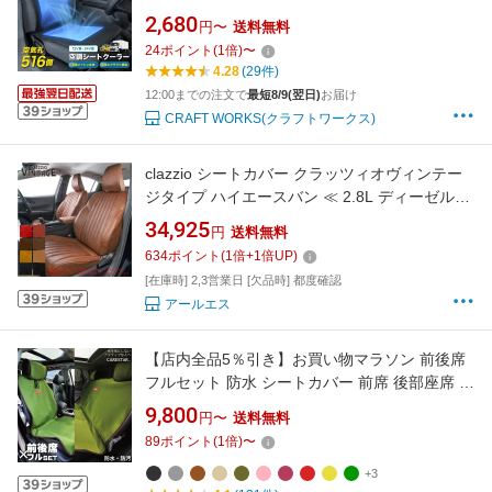
ートカバー 涼しい 車用 メッシュ クール エアー
2,680
円〜
送料無料
カーシート 送風 冷却 ファン付き 2段階風量 ク
24
ポイント
(
1
倍)
〜
ーラーシート 汎用 通気性 抜群 滑り止め 暑さ対
4.28
(29件)
策 自動車 運転席 助手席
12:00までの注文で
最短8/9(翌日)
お届け
CRAFT WORKS(クラフトワークス)
clazzio シートカバー クラッツィオヴィンテー
ジタイプ ハイエースバン ≪ 2.8L ディーゼル車
ナローボディ ≫ 型式 GDH201/GDH206 年式
34,925
円
送料無料
R8/2/2- ※年式注意 グレード S-GL/S-GLダーク
634
ポイント
(
1
倍+
1
倍UP)
プライム2 アースカラーパック可 ≪ 1列目シー
[在庫時] 2,3営業日 [欠品時] 都度確認
トヒーター標準装備車 ≫※ガソリン車不可
アールエス
【店内全品5％引き】お買い物マラソン 前後席
フルセット 防水 シートカバー 前席 後部座席 ト
ランク用 カーキ カナロア ウェットスーツ素材
9,800
円〜
送料無料
かわいい ペット ドッグ アウトドア 汎用 車 洗
89
ポイント
(
1
倍)
〜
える 布 カー シート カバー 車 内装パーツの
CARESTAR ケアスター
+3