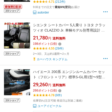
4.71
(212件)
車用品 アクセサリー カスタム パーツ
9:00までの注文で
最短8/9(翌日)
お届け
autorder
シエンタ シートカバー 5人乗り トヨタ クラッ
ツィオ CLAZZIO Jr. 車輌モデル別専用設計 シ
エンタシートカバー 高品質BioPVC カーシート
21,780
円
送料無料
全席1〜2列セット シエンタ/シエンタハイブリ
198
ポイント
(
1
倍)
ッド
4.55
(29件)
2〜3日、又は約1週間〜2ヶ月
カーハウス キングドム
ハイエース 200系 エンジンルームカバー セッ
ト（フロント + リア）標準S-GL用1型〜9型対
応！シート下のエンジンルームからの熱を軽減
29,260
円
送料無料
し汚れも防止!! 専用設計でピッタリフィット!!
266
ポイント
(
1
倍)
装着したままエンジンルームの開閉も可能【ユ
4.78
(9件)
ーアイビークル】
在庫切れ(注文可能 発送日は別途ご連絡)
ユーアイビークル