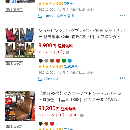
い 涼感 エアーシート 送風ファン カーシート 夏
4.24
(50件)
クール 冷感 カー用品 暑さ対策 p5
8/10 13:00までの注文で最短8/19お届け
Classort楽天市場店
ショッピングバッグプレゼント対象 シートカバ
ー 軽自動車 Calm 前席1枚 汎用 エプロンタイプ
フリーサイズ SRSサイドエアバッグ対応 かわ
3,900
円
送料無料
いい おしゃれ フロント リネン調生地 ブラック
35
ポイント
(
1
倍)
レッド ブルー ブラウン グリーン タント ノア
ヴォクシー カーム フェリスヴィータ
4.49
(1,916件)
8/10 12:00までの注文で最短8/11お届け
felice vita
【本日P2倍】ジムニーノマドシートカバー レ
トロ(5色) 【品番:1698】ジムニーJC74W系ノマ
ド スズキ 1台分セット 車シートカバー 専門オ
31,300
円
送料無料
ートウェア ◆本日19%OFF
568
ポイント
(
1
倍+
1
倍UP)
3.89
(27件)