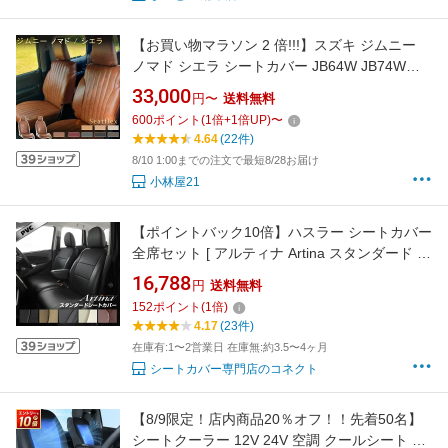
【お買い物マラソン 2 倍!!!】スズキ ジムニー
ノマド シエラ シートカバー JB64W JB74W
JC74W 専用アクセサリー レザー 高品質 防水
33,000
円〜
送料無料
レトロキャメル
600
ポイント
(
1
倍+
1
倍UP)
〜
4.64
(22件)
8/10 1:00までの注文で最短8/28お届け
小林屋21
【ポイントバック10倍】ハスラー シートカバー
全席セット [ アルティナ Artina スタンダード ]
シート・カバー 車 車用品 カー用品 内装パーツ
16,788
円
送料無料
釣り ペット 防水
152
ポイント
(
1
倍)
4.17
(23件)
在庫有:1〜2営業日 在庫無:約3.5〜4ヶ月
シートカバー専門店のコネクト
【8/9限定！店内商品20％オフ！！先着50名】
シートクーラー 12V 24V 空調 クールシート シ