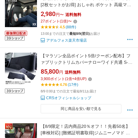
[2枚セットがお得] おしゃれ ポケット 高級マッ
トPUレザー 撥水 防汚 防傷 3ポケット シートバ
2,980
円〜
送料無料
ックポケット 車内 シートカバー 後部座席 カバ
27
ポイント
(
1
倍)
〜
ー キックマット ヴェゼル シエンタ ステップワ
4.5
(88件)
ゴン ノア 汎用 KG1
13:00までの注文で
最短8/9(翌日)
お届け
アデルフォス楽天市場店
【マラソン全品ポイント5倍/クーポン配布】フ
ァブリックトリムカバーナローワイド共通 S-
GL専用 1型〜9型ハイエースの荷室の傷防止 車
85,800
円
送料無料
中泊やベッド周りの断熱にも
3,900
ポイント
(
1
倍+
4
倍UP)
4.76
(17件)
8/9 0:00までの注文で最短8/11お届け
CRSオフィシャルショップ
同じ商品を安い順で見る
【8/9限定！店内商品20％オフ！！先着50名】
[車検対応] [難燃証明書取得]ジムニーノマド ク