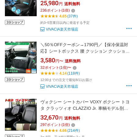
ト 8ファン送風 48個送風穴 クールカーシート
25,980
円
送料無料
エアーカーシート 3段階風量調節 エアクッショ
236
ポイント
(
1
倍)
ン DC12V USBポート2口 通気性 メッシュ ブラ
4.65
(37件)
ック 夏 車内暑さ対策 運転席 助手席 猛暑対策
約3~5営業日以内に発送する予定
VIVACIA楽天市場店
＼50％OFFクーポン→1790円／【保冷保温対
応】シートボックス 腰 クッション クッション
ボックス 車 車内 収納ボックス 腰当て クッショ
3,580
円〜
送料無料
ン シートポケット シートクッション 収納ボッ
32
ポイント
(
1
倍)
〜
クス 車載 カーシート 車 収納 運転席 助手席 背
4.14
(118件)
もたれ 大容量 折りたたみ
12:00までの注文で最短8/11お届け
VIVACIA楽天市場店
ヴォクシー シートカバー VOXY ボクシー トヨ
タ クラッツィオ CLAZZIO Jr. 車輌モデル別専
用設計 ヴォクシーシートカバー 高品質BioPVC
32,670
円
送料無料
カーシート 全席1〜3列セット ヴォクシー/ヴォ
297
ポイント
(
1
倍)
クシーハイブリッド
4.66
(214件)