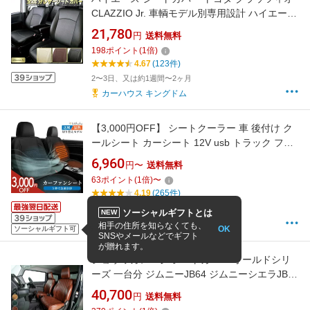
CLAZZIO Jr. 車輌モデル別専用設計 ハイエース
バンシートカバー 高品質BioPVC カーシート 全
21,780
円
送料無料
席1〜2列セット シートカバーハイエースバン
198
ポイント
(
1
倍)
4.67
(123件)
2〜3日、又は約1週間〜2ヶ月
カーハウス キングドム
【3,000円OFF】 シートクーラー 車 後付け ク
ールシート カーシート 12V usb トラック ファ
ンシート カーファンシート シートカバー シー
6,960
円〜
送料無料
トファン クーラー ファン付シート ヒーター シ
63
ポイント
(
1
倍)
〜
ートヒーター クールカーシート
4.19
(265件)
13:00までの注文で
最短8/9(翌日)
お届け
ソーシャルギフトとは
NEW
Colulu - コルル
相手の住所を知らなくても、
OK
ソーシャルギフト可
SNSやメールなどでギフト
が贈れます。
ショウワガレージ シートカバー オールドシリ
ーズ 一台分 ジムニーJB64 ジムニーシエラJB74
1〜4型・5型選択式 4カラー
40,700
円
送料無料