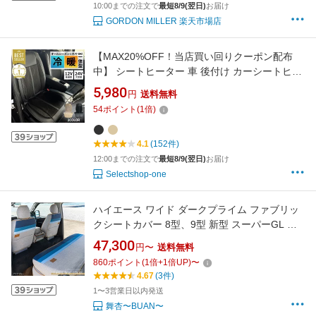
10:00までの注文で
最短8/9(翌日)
お届け
GORDON MILLER 楽天市場店
【MAX20%OFF！当店買い回りクーポン配布
中】 シートヒーター 車 後付け カーシートヒー
ター クールシートヒーター 12v 24v 座布団 座
5,980
円
送料無料
席 シガーソケット USB 後付 シートカバー 温風
54
ポイント
(
1
倍)
冷風 冬 夏 暖かい 涼しい 3段階調節 運転席 助
手席 トラック バス 車用
4.1
(152件)
12:00までの注文で
最短8/9(翌日)
お届け
Selectshop-one
ハイエース ワイド ダークプライム ファブリッ
クシートカバー 8型、9型 新型 スーパーGL 標
準ボディ ワイドボディ 撥水加工 防汚加工 ひっ
47,300
円〜
送料無料
かき傷にも強く、滑りにくい加工済み
860
ポイント
(
1
倍+
1
倍UP)
〜
4.67
(3件)
1〜3営業日以内発送
舞杏〜BUAN〜