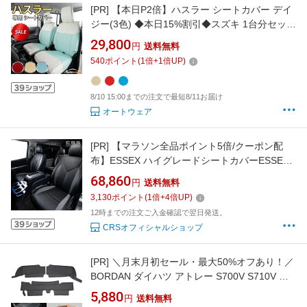
[PR]
【本日P2倍】ハスラー シートカバー デイ
ジー(3色) ◆本日15%割引◆スズキ 1台分セット
ハスラー車シートカバー 専門 オートウェア
29,800
円
送料無料
HUSTLER SUZUKI
540
ポイント
(
1
倍+
1
倍UP)
8/10 15:00までの注文で最短8/11お届け
オートウェア
[PR]
【マラソン全品ポイント5倍/クーポン配
布】ESSEX ハイグレードシートカバーESSEX
japanロゴ入りハイエース S-GL用 1型〜9型対
68,860
円
送料無料
応
3,130
ポイント
(
1
倍+
4
倍UP)
12時までの注文ご入金確認で翌日発送。
CRSオフィシャルショップ
[PR]
＼月末月初セール・最大50%オフあり！／
BORDAN ダイハツ アトレー S700V S710V デ
ッキカバー フロント リア シートカバー エンジ
5,880
円
送料無料
ンルームカバー フロアカバー エンジンルーム