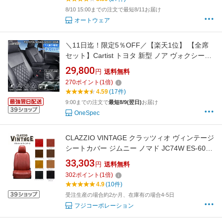
8/10 15:00までの注文で最短8/11お届け
オートウェア
＼11日迄！限定5％OFF／【楽天1位】 【全席
セット】Cartist トヨタ 新型 ノア ヴォクシー
90系 シートカバー 7人乗り 全席 運転席 助手席
29,800
円
送料無料
カーシート 座席カバー 1列目 2列目 3列目 キル
270
ポイント
(
1
倍)
ティング ガソリン ハイブリッド TOYOTA
4.59
(17件)
NOAH VOXY 専用 パーツ アクセサリー
9:00までの注文で
最短8/9(翌日)
お届け
OneSpec
CLAZZIO VINTAGE クラッツィオ ヴィンテージ
シートカバー ジムニー ノマド JC74W ES-6017
定員4人 送料無料（北海道/沖縄本島+￥800）
33,303
円
送料無料
302
ポイント
(
1
倍)
4.9
(10件)
受注生産の場合約2か月、在庫有の場合4-5日
フジコーポレーション