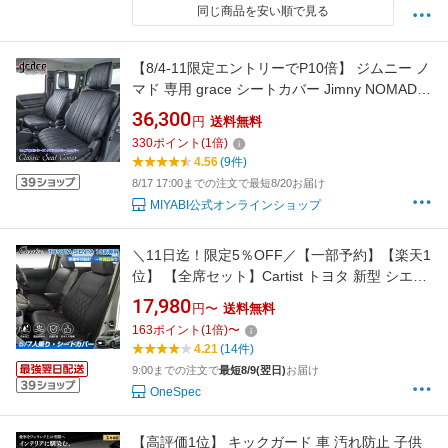
同じ商品を安い順で見る
【8/4-11限定エントリーでP10倍】 ジムニー ノ
マド 専用 grace シートカバー Jimny NOMADE
車 内装 国内メーカー 簡単取付 難燃 加工 カス
36,300
円
送料無料
タム ドレスアップ パーツ アンティーク ヴィン
330
ポイント
(
1
倍)
テージ レトログレイス クラシック シートカ
4.56
(9件)
バー 1台分 フロント+リア
8/17 17:00までの注文で最短8/20お届け
MIYABI公式オンラインショップ
＼11日迄！限定5％OFF／【一部予約】【楽天1
位】 【全席セット】Cartist トヨタ 新型 シエン
タ 10系 専用 5人乗り 7人乗り 全席 シートカバ
17,980
円〜
送料無料
ー カーシート 座席カバー 1列目 2列目 3列目 カ
163
ポイント
(
1
倍)
〜
バーシート 車カバー 車用品 パーツ アクセサリ
4.21
(14件)
ー 防水加工 抗菌防臭 お手入れ簡単
9:00までの注文で
最短8/9(翌日)
お届け
OneSpec
【高評価1位】 キックガード 車 汚れ防止 子供