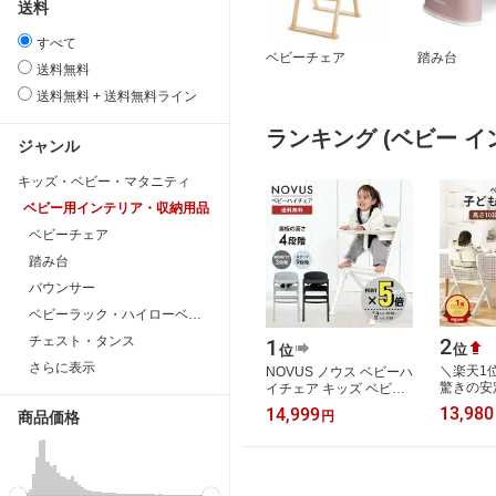
送料
すべて
ベビーチェア
踏み台
送料無料
送料無料 + 送料無料ライン
ランキング (ベビー 
ジャンル
キッズ・ベビー・マタニティ
ベビー用インテリア・収納用品
ベビーチェア
踏み台
バウンサー
ベビーラック・ハイローベッド
チェスト・タンス
2
1
位
位
さらに表示
＼楽天1
NOVUS ノウス ベビーハ
驚きの安定
イチェア キッズ ベビー
ベビーハ
赤ちゃん 子供 キッズチ
13,980
14,999
円
商品価格
使える 
ェア テーブル付 食事用
イチェア
椅子 高さ…