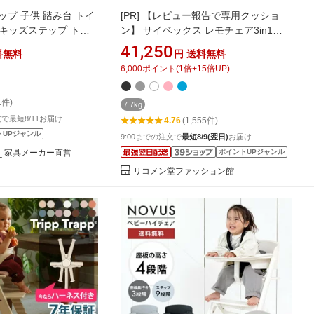
ップ 子供 踏み台 トイ
[PR]
【レビュー報告で専用クッショ
キッズステップ トイ
ン】 サイベックス レモチェア3in1
 高さ調整 木製 滑り止
cybex LEMO CHAIR 正規品 2年保証
41,250
料無料
円
送料無料
ILS-3825 いちばかぐ
ベビーチェア ハイチェア 3点セット レ
6,000
ポイント
(
1
倍+
15
倍UP)
モ おしゃれ 北欧 テーブル付き キッズ
チェア 離乳食 工具不要
1件)
7.7kg
注文で最短8/11お届け
4.76
(1,555件)
トUPジャンル
9:00までの注文で
最短8/9(翌日)
お届け
it _ 家具メーカー直営
ポイントUPジャンル
リコメン堂ファッション館