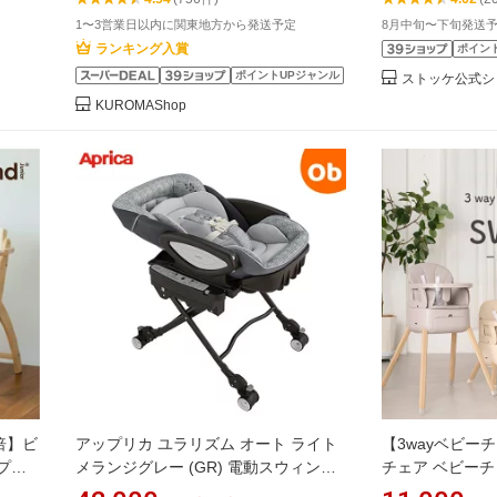
1〜3営業日以内に関東地方から発送予定
8月中旬〜下旬発送
ランキング入賞
ポイン
ポイントUPジャンル
ストッケ公式シ
KUROMAShop
倍】ビ
アップリカ ユラリズム オート ライト
【3wayベビー
プシ
メランジグレー (GR) 電動スウィング
チェア ベビーチ
チェア
ハイローチェア【P/N】【【送料無料
チェア 3way 