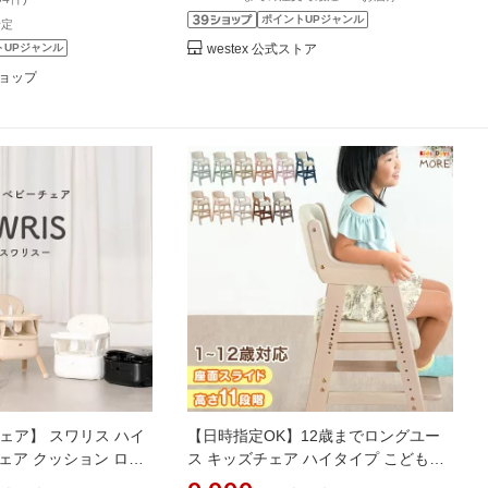
ポイントUPジャンル
予定
トUPジャンル
westex 公式ストア
ョップ
チェア】 スワリス ハイ
【日時指定OK】12歳までロングユー
ェア クッション ロー
ス キッズチェア ハイタイプ こども用
折りたたみ 持ち運び テ
イス 高さ調整 11段階 座面スライド チ