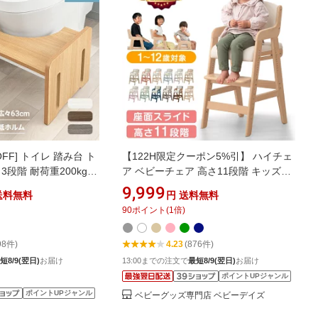
FF] トイレ 踏み台 ト
【122H限定クーポン5%引】 ハイチェ
3段階 耐荷重200kg
ア ベビーチェア 高さ11段階 キッズチ
ルデヒド 踏ん張り台
ェア ベビー キッズ 木製 子供椅子 ダイ
9,999
送料無料
円
送料無料
グ 幼児 子供用 トイ
ニングチェア 高さ調整 ダイニング ハ
90
ポイント
(
1
倍)
ップ台 ステップ 木製
イチェアー キッズチェアー チェア 子
 北欧 踏台 子供
供用 椅子 イス こども 子ども 子供 小
98件)
4.23
(876件)
学生 学習椅子 学習チェア
短8/9(翌日)
お届け
13:00までの注文で
最短8/9(翌日)
お届け
ポイントUPジャンル
ポイントUPジャンル
ベビーグッズ専門店 ベビーデイズ