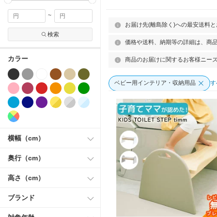
~
お届け先(離島除く)への最安送料
検索
価格や送料、納期等の詳細は、商
カラー
商品のお届けに関するお客様ニー
ベビー用インテリア・収納用品
す
横幅（cm）
奥行（cm）
高さ（cm）
ブランド