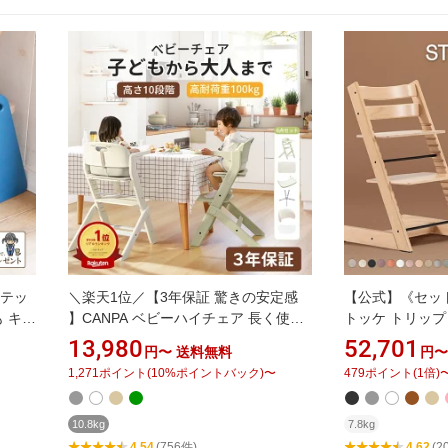
ステッ
＼楽天1位／【3年保証 驚きの安定感
【公式】《セットで
も キッ
】CANPA ベビーハイチェア 長く使え
トッケ トリップト
関 庭
る ベビーチェア ハイチェア キッズ ベ
セット 4点 セッ
13,980
52,701
円〜
送料無料
円〜
HECK
ビー 赤ちゃん 離乳食 キッズハイチェ
ハイチェア ベビー
1,271
ポイント
(
10
%ポイントバック)
〜
479
ポイント
(
1
倍)
ア テーブル付き 高さ調節 落下防止 ダ
TRAPP ベビー
イニングチェア ダイニング チェア 北
赤ちゃん ベビー
欧 モダン 赤ちゃん用椅子 孫 出産祝い
ス 椅子 木製 北
10.8kg
7.8kg
ギフト
4.54
(756件)
4.62
(2