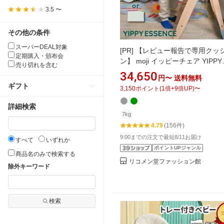
3.5 〜
その他の条件
スーパーDEAL対象
[PR]
【レビュー報告で専用クッ
定期購入・頒布会
ン】 moji イッピーチェア YIPPY
売り切れを含む
ESSENCE エッセンス 選べる 単
34,650
円〜
送料無料
セット 3点セット スターターセッ
ギフト
3,150
ポイント
(
1
倍+
9
倍UP)
〜
レイ チェア ハイチェア ベビー
持ち運び 折りたたみ 高さ調節 北
詳細検索
然木 正規品(代引不可)【ポイント
7kg
倍】【送料無料】
4.79
(156件)
9:00までの注文で最短8/11お届け
すべて
いずれか
ポイントUPジャンル
商品名のみで検索する
リコメン堂ファッション館
除外キーワード
検索