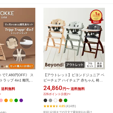
7,480円OFF》 ス
【アウトレット】ビヨンドジュニア ベ
ラップ 4in1 離乳食
ビーチェア ハイチェア 赤ちゃん 椅子
ト STOKKE ストッケ
買い足し不要 オールインワン 食事ト
24,860
送料無料
円〜
送料無料
チェア TRIPP
レイ 高さ調節 テーブル テーブルカバ
〜
226
ポイント
(
1
倍)
〜
セット トレイ ハーネス
ー 立ち上がり防止 防水クッション イ
 子ども 6ヶ月から イ
ス Beyond Junior
4.65
(414件)
欧 7年保証
8/10 12:00までの注文で最短8/11お届け
04件)