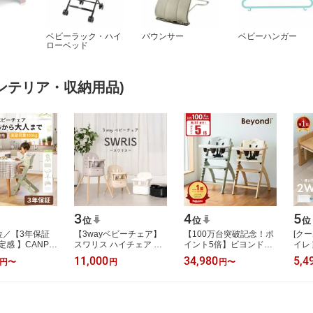
ベビーラック・ハイ
バウンサー
ベビーハンガー
ローベッド
インテリア・収納用品)
3
4
5
位
位
位
位／【3年保証
【3wayベビーチェア】
【100万台突破記念！ポ
[クー
感 】CANPA
スワリス ハイチェア ベ
イント5倍】ビヨンドジ
イレ
イチェア 長く
ビーチェア クッション
ュニア ベビーチェア オ
さ調
11,000
34,980
5,4
円
〜
円
円
〜
ベビーチェア ハ
ローチェア 3way 折りた
プション買い足し不要 3
200
 キッ…
たみ 持ち運…
年保証 ハイ…
ルデ