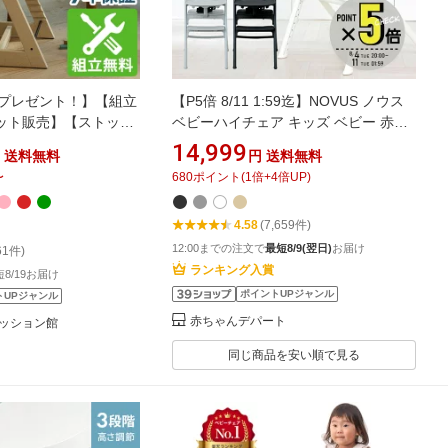
プレゼント！】【組立
【P5倍 8/11 1:59迄】NOVUS ノウス
ット販売】【ストッケ
ベビーハイチェア キッズ ベビー 赤ち
リップトラップ チェア
ゃん 子供 キッズチェア テーブル付 食
14,999
送料無料
円
送料無料
P TRAPP チェア ベビー
事用 椅子 高さ調節 テーブル 落下防止
〜
680
ポイント
(
1
倍+
4
倍UP)
ストッケ ビーチ材 オー
シック ダイニングチェア ヤトミ
トラップ 椅子 イス ハイ
4.58
(7,659件)
12:00までの注文で
最短8/9(翌日)
お届け
61件)
ランキング入賞
8/19お届け
ポイントUPジャンル
トUPジャンル
赤ちゃんデパート
ッション館
同じ商品を安い順で見る