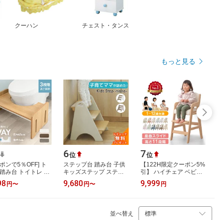
クーハン
チェスト・タンス
もっと見る
6
7
位
位
ポンで5％OFF] ト
ステップ台 踏み台 子供
【122H限定クーポン5%
 踏み台 トイトレ 高
キッズステップ ステッ
引】 ハイチェア ベビー
節 3段階 耐荷重
プ 子ども こども キッズ
チェア 高さ11段階 キッ
98
9,680
9,999
円
〜
円
〜
円
kg 木製 低ホルムア
幼児 ふみ台 手洗い 3段
ズチェア ベビー キッズ
ヒド 踏ん…
木製 天…
木製 子供椅…
並べ替え