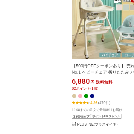
【500円OFFクーポンあり】 売
No.1 ベビーチェア 折りたたみ 
ェア ローチェア 赤ちゃん テーブ
6,880
円
送料無料
き 離乳食 食事 ハイローチェア 
62
ポイント
(
1
倍)
節 椅子 2way 持ち運び ロー 立
り防止 クッション 折り畳み チ
4.26
(470件)
ドチェア テーブルチェア
12:00までの注文で最短8/11お届け
ポイントUPジャンル
PLUSiiNE(プラスイイネ)