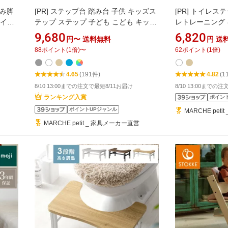
たみ脚
[PR]
ステップ台 踏み台 子供 キッズス
[PR]
トイレステ
トイレ
テップ ステップ 子ども こども キッズ
レトレーニング 
ニン
幼児 ふみ台 手洗い 3段 木製 天然木 北
トレ ステップ台
9,680
6,820
円〜
送料無料
円
送
天然木
欧 足置き台 洗面所 台所 お手伝い 1歳
め付き 幅63cm 
88
ポイント
(
1
倍)
〜
62
ポイント
(
1
倍)
ン 洗
いちばかぐ (ils-3818)
納 自
4.65
(191件)
4.82
(1
78]
8/10 13:00までの注文で最短8/11お届け
8/10 13:00までの
ランキング入賞
ポイン
ポイントUPジャンル
MARCHE pet
MARCHE petit _ 家具メーカー直営