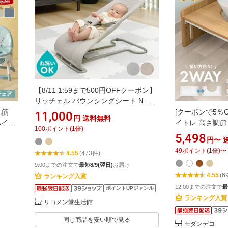
【8/11 1:59まで500円OFFクーポン】
リッチェル バウンシングシート N メ
ッシュ生地 バウンサー 洗える 折りた
れ筋
[クーポンで5％O
11,000
円
送料無料
たみ 赤ちゃん 新生児 ギフト プレゼン
ハイチ
イトレ 高さ調節 
100
ポイント
(
1
倍)
ト お祝い 出産祝い ベビー ウォッシャ
ル 付
木製 低ホルムア
5,498
円〜
ブル ハイローラック LG RBG【送料無
高さ調
トイレトレーニン
49
ポイント
(
1
倍)
〜
4.55
(473件)
料】【レビュー報告でBOSどこでも臭
ち上が
レステップ ステ
わない袋】
ャイル
足置き台 足置き
9:00までの注文で
最短8/9(翌日)
お届け
4.55
(6
ランキング入賞
12:00までの注文で
最
ポイントUPジャンル
ランキング入賞
リコメン堂生活館
同じ商品を安い順で見る
モダンデコ