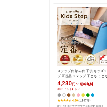
ステップ台 踏み台 子供 キッズ
プ 正規品 ステップ 子ども こど
ズ 幼児 ふみ台 トイレ 手洗い 玄
4,280
円〜
送料無料
2段 昇降 おしゃれ 木製 天然木 C
38
ポイント
(
1
倍)
〜
いちばかぐ (ils-3429)
4.56
(1,147件)
8/10 13:00までの注文で最短8/11お届け