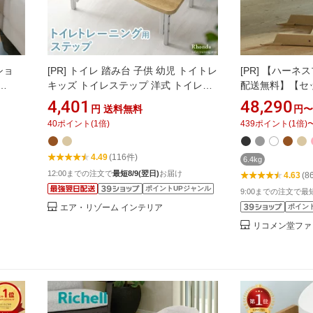
ショ
[PR]
トイレ 踏み台 子供 幼児 トイトレ
[PR]
【ハーネス
キッズ トイレステップ 洋式 トイレ用
配送無料】【セ
品 2点
足置き台 踏み台 トイレトレーニング
正規販売店】ト
4,401
48,290
円
送料無料
円〜
ト ト
便秘解消 お通じ解消 トイレ用サポー
STOKKE TRIP
40
ポイント
(
1
倍)
439
ポイント
(
1
倍)
チェア
ト足置き台 ウッド 北欧 シンプル かわ
セット 選べる 
欧 天
いい おしゃれ モダン トイレステップ
ク材 トリップ 
4.49
(116件)
10
チェア
6.4kg
12:00までの注文で
最短8/9(翌日)
お届け
4.63
(8
ポイントUPジャンル
9:00までの注文で最短
エア・リゾーム インテリア
ポイン
リコメン堂ファ