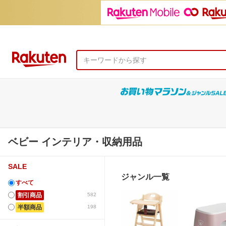
ベビー インテリア・収納用品
SALE
ジャンル一覧
すべて
割引商品
582
半額商品
198