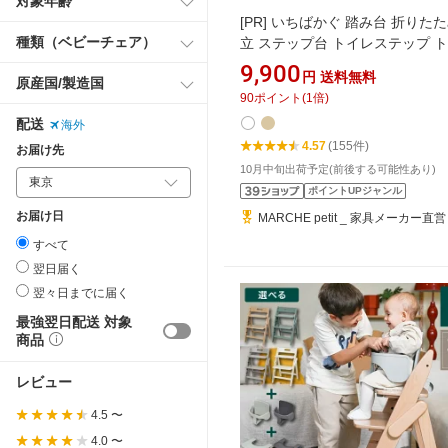
対象年齢
[PR]
いちばかぐ 踏み台 折りた
種類（ベビーチェア）
立 ステップ台 トイレステップ 
ステップ トイトレ トイレトレー
9,900
円
送料無料
原産国/製造国
グ 幅63cm 滑り止め付き 木製 
90
ポイント
(
1
倍)
踏ん張り台 足置き ふみ台 キッチ
配送
海外
面所 玄関 高所作業 コンパクト収
4.57
(155件)
立 持ち運び 木のぬくもり [ILS-36
お届け先
10月中旬出荷予定(前後する可能性あり)
ポイントUPジャンル
お届け日
MARCHE petit _ 家具メーカー直営
すべて
翌日届く
翌々日までに届く
最強翌日配送 対象
商品
レビュー
4.5 〜
4.0 〜