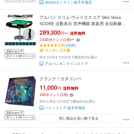
arcraizオンライン楽天市場店
アルバン スリム ヴォイススコア Slim Voice
SCORE 点数表示 音声機能 家庭用 全自動麻雀
卓 28mm 33mm ホワイト ブラック 折りたたみ
289,300
円〜
送料無料
テーブル脚 座卓脚
2,630
ポイント
(
1
倍)
〜
4.96
(25件)
ランキング入賞
ポイントUPジャンル
8/10 12:00までの注文で最短8/14お届け
アルバンオンラインストア
クランク！カタコンベ
11,000
円
送料無料
100
ポイント
(
1
倍)
8/10 1:00までの注文で最短8/14お届け
バトンストア 楽天市場店
ポイントUPジャンル
同じ商品を安い順で見る