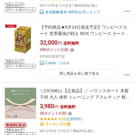
8/13 12:00までの注文で最短8/19お届け
ポイントUPジャンル
全自動麻雀卓 AMOS公式ショップ
【予約商品★8月24日発送予定】ワンピースカ
ード 世界最強の戦士 BOX ワンピース カードゲ
ーム ボックス ワンピ カード トレカ バンダイ
32,000
円
送料無料
【OP-17】 BOX 新品 未開封 24パック入り ブ
290
ポイント
(
1
倍)
ースターパック ワンピカ
8月24日発送予定
Colulu - コルル
ポイントUPジャンル
同じ商品を安い順で見る
＼CICINELL【正規品】／ バランスボード 木製
子供 大人 体幹 トレーニング アスレチック 軽量
大人 室内遊び おすすめ こども バランス ボード
3,980
円
送料無料
小学生 遊具 フィットネス ヨガ ボード子供用
36
ポイント
(
1
倍)
バランス フィットヨガボード おもちゃ 木育 プ
4.51
(2,893件)
レゼント
ランキング入賞
8/8 12:00までの注文で最短8/9お届け
ポイントUPジャンル