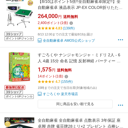
【8/10はポイント5倍!!全自動麻雀卓限定!!】全
自動麻雀卓 液晶表示 JP-EX COLOR折りたたみ
タイプ
264,000
円
送料無料
2,400
ポイント
(
1
倍)
4.83
(139件)
8/13 12:00までの注文で最短8/19お届け
ポイントUPジャンル
全自動麻雀卓 AMOS公式ショップ
すごろくや ナンジャモンジャ・ミドリ 2人 - 6
人 4歳 15分 命名 記憶 反射神経 パーティー 子
供向け ボードゲーム
1,575
円
送料無料
14
ポイント
(
1
倍)
4.7
(155件)
15時までの注文で当日出荷(対象地域のみ)
すごろくや 楽天市場店
ポイントUPジャンル
同じ商品を安い順で見る
全自動麻雀 全自動麻雀卓 点数表示 3年保証 座
卓脚 赤牌 雀荘牌28ミリ×2 プレゼント 点棒レス