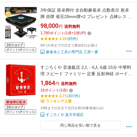
3年保証 座卓脚付 全自動麻雀卓 点数表示 座卓
脚 赤牌 雀荘28mm牌×2 プレゼント 点棒レス 点
数デジタル表示 静音 麻雀 卓 麻雀卓 全自動 麻
98,000
円
送料無料
雀 セット 全自動麻雀 折りたたみ 自動麻雀卓 自
1,780
ポイント
(
1
倍+
1
倍UP)
動雀卓 麻雀 テーブル マージャン 全自動 マット
4.39
(85件)
雀卓セット 全自動卓 自動卓 座卓式
8/8 14:00までの注文で最短8/11お届け
ポイントUPジャンル
麻雀卓と工具の専門店 工房一番
すごろくや 音速飯店 2人 - 6人 6歳 15分 中華料
理 スピード ファミリー 定番 反射神経 ボードゲ
ーム
1,864
円
送料無料
16
ポイント
(
1
倍)
4.73
(307件)
ランキング入賞
15時までの注文で当日出荷(対象地域のみ)
ポイントUPジャンル
すごろくや 楽天市場店
同じ商品を安い順で見る