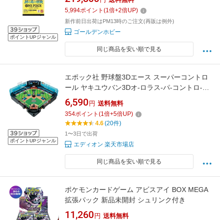
カード トレカ トレーディングカード バンダイ
5,994
ポイント
(
1
倍+
2
倍UP)
国内正規品 ボックス 箱買い まとめ買い 空島
新作前日出荷はPM13時のご注文(再販は例外)
ゴールデンホビー
ポイントUPジャンル
同じ商品を安い順で見る
エポック社 野球盤3Dエース スーパーコントロ
ール ヤキユウバン3Dオ-ロラス-パ-コントロ-ル
[ヤキユウバン3Dオ-ロラス-パ-コントロ-ル]
6,590
円
送料無料
354
ポイント
(
1
倍+
5
倍UP)
4.6
(20件)
1〜3日で出荷
ポイントUPジャンル
エディオン 楽天市場店
同じ商品を安い順で見る
ポケモンカードゲーム アビスアイ BOX MEGA
拡張パック 新品未開封 シュリンク付き
11,260
円
送料無料