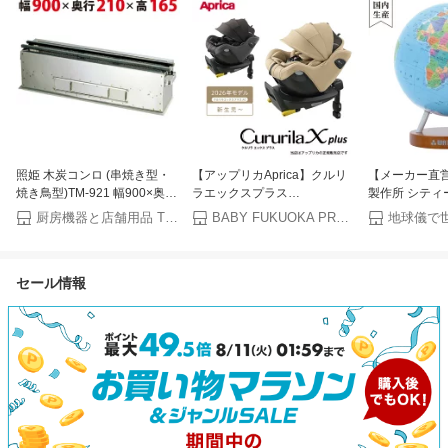
照姫 木炭コンロ (串焼き型・
【アップリカAprica】クルリ
【メーカー直営
焼き鳥型)TM-921 幅900×奥行
ラエックスプラス
製作所 シティー
210×高さ165mm【業務用/新
AC（CururilaXplusAC）新生
台） 15cm 
厨房機器と店舗用品 TENPOS
BABY FUKUOKA PROSHOP
地球儀で
品/送料無料】
児・チャイルドシート ISOFIX
固定 R129適合 回転型
セール情報