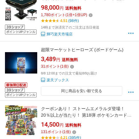
麻雀 卓 麻雀卓 全自動 麻雀 セット 全自動麻雀
98,000
円
送料無料
折りたたみ 自動麻雀卓 自動雀卓 麻雀 テーブル
1,780
ポイント
(
1
倍+
1
倍UP)
雀卓 マージャン卓 全自動 マット 麻雀牌 自動麻
4.51
(98件)
雀 全自動雀卓 全自動卓 デジタル
14時まで決済完了のご注文は当日発送
ポイントUPジャンル
輝巧楽天市場店
超限マーケットヒーローズ (ボードゲーム)
3,489
円
送料無料
31
ポイント
(
1
倍)
8/8 12:00までの注文で最短8/9お届け
楽天ブックス
同じ商品を安い順で見る
ポイントUPジャンル
クーポンあり！ ストームエメラルダ登場！
20％以上が当たり！ 第18弾 ポケモンカード
BOXくじ 全200口 未開封シュリンク付き BOX
14,500
円
送料無料
ポケカ ポケモンカードゲーム オリパ 福袋
131
ポイント
(
1
倍)
4.21
(395件)