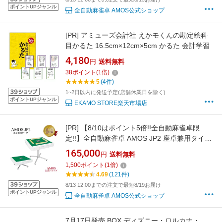
ポイントUPジャンル
全自動麻雀卓 AMOS公式ショップ
[PR]
アミューズ会計社 えかモくんの勘定絵科
目かるた 16.5cm×12cm×5cm かるた 会計学習
4,180
円
送料無料
38
ポイント
(
1
倍)
5
(4件)
1~2日以内に発送予定(店舗休業日を除く)
ポイントUPジャンル
EKAMO STORE楽天市場店
[PR]
【8/10はポイント5倍!!全自動麻雀卓限
定!!】全自動麻雀卓 AMOS JP2 座卓兼用タイプ
日本メーカー アフターサポート有（アモスジェ
165,000
円
送料無料
イピー・ツー）
1,500
ポイント
(
1
倍)
4.69
(121件)
8/13 12:00までの注文で最短8/19お届け
ポイントUPジャンル
全自動麻雀卓 AMOS公式ショップ
7月17日発売 BOX ディズニー・ロルカナ・