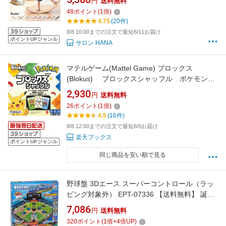
円
送料無料
製 体幹 トレーニング ストレッチ おもちゃ 運動
48
ポイント
(
1
倍)
遊具 バランス感覚 耐荷重200kg
4.75
(20件)
8/8 10:00までの注文で最短8/11お届け
ポイントUPジャンル
サロン HANA
マテルゲーム(Mattel Game) ブロックス
(Blokus) ブロックスシャッフル ポケモンエ
ディション【 ボードゲーム 】【 知育ゲーム 】
2,930
円
送料無料
【2~4人用】 【7才~】 HHM20
26
ポイント
(
1
倍)
4.5
(16件)
8/8 12:00までの注文で最短8/9お届け
楽天ブックス
ポイントUPジャンル
同じ商品を安い順で見る
野球盤 3Dエース スーパーコントロール（ラッ
ピング対象外） EPT-07336 【送料無料】 誕生
日 プレゼント 子供 女の子 男の子 ギフト
7,086
円
送料無料
320
ポイント
(
1
倍+
4
倍UP)