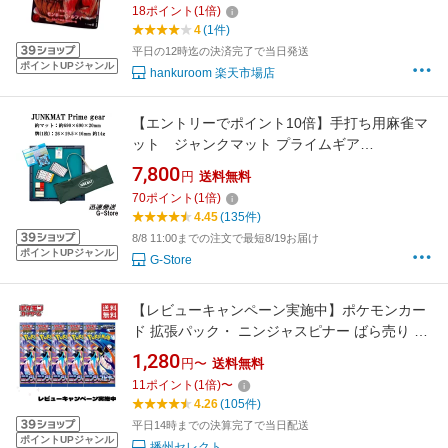
18
ポイント
(
1
倍)
クション29周年エディションプロモーションカ
4
(1件)
ード
平日の12時迄の決済完了で当日発送
ポイントUPジャンル
hankuroom 楽天市場店
【エントリーでポイント10倍】手打ち用麻雀マ
ット ジャンクマット プライムギア
（JUNKMAT） 麻雀牌付 キャリングケース
7,800
円
送料無料
付 人気のマージャンマット
70
ポイント
(
1
倍)
4.45
(135件)
8/8 11:00までの注文で最短8/19お届け
ポイントUPジャンル
G-Store
【レビューキャンペーン実施中】ポケモンカー
ド 拡張パック・ ニンジャスピナー ばら売り ポ
ケカ 5パック 10パック MEGA 全国送料無料
1,280
円〜
送料無料
11
ポイント
(
1
倍)
〜
4.26
(105件)
平日14時までの決算完了で当日配送
ポイントUPジャンル
播州セレクト