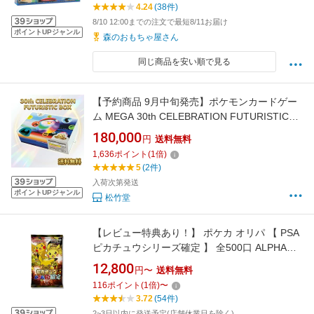
4.24
(38件)
8/10 12:00までの注文で最短8/11お届け
ポイントUPジャンル
森のおもちゃ屋さん
同じ商品を安い順で見る
【予約商品 9月中旬発売】ポケモンカードゲー
ム MEGA 30th CELEBRATION FUTURISTIC
BOX 30周年 カードゲーム セレブレーション 新
180,000
円
送料無料
品 未開封
1,636
ポイント
(
1
倍)
5
(2件)
入荷次第発送
ポイントUPジャンル
松竹堂
【レビュー特典あり！】 ポケカ オリパ 【 PSA
ピカチュウシリーズ確定 】 全500口 ALPHAの
オリパ
12,800
円〜
送料無料
116
ポイント
(
1
倍)
〜
3.72
(54件)
2~3日以内に発送予定(店舗休業日を除く)