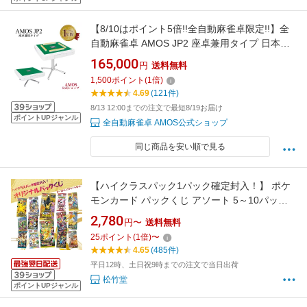
【8/10はポイント5倍!!全自動麻雀卓限定!!】全
自動麻雀卓 AMOS JP2 座卓兼用タイプ 日本メ
ーカー アフターサポート有（アモスジェイピ
165,000
円
送料無料
ー・ツー）
1,500
ポイント
(
1
倍)
4.69
(121件)
8/13 12:00までの注文で最短8/19お届け
ポイントUPジャンル
全自動麻雀卓 AMOS公式ショップ
同じ商品を安い順で見る
【ハイクラスパック1パック確定封入！】 ポケ
モンカード パックくじ アソート 5～10パック
セット くじ アソートくじ MEGAドリームex 詰
2,780
円〜
送料無料
め合わせ 新品未開封 福袋 オリパ 年末年始
25
ポイント
(
1
倍)
〜
4.65
(485件)
平日12時、土日祝9時までの注文で当日出荷
松竹堂
ポイントUPジャンル