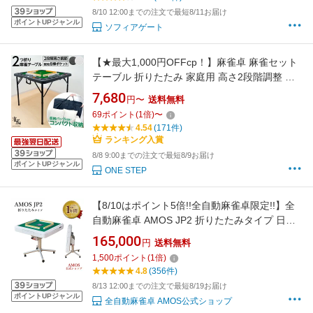
8/10 12:00までの注文で最短8/11お届け
ポイントUPジャンル
ソフィアゲート
【★最大1,000円OFFcp！】麻雀卓 麻雀セット
テーブル 折りたたみ 家庭用 高さ2段階調整 軽
量コンパクト 起毛マット ドリンクホルダー付
7,680
円〜
送料無料
き 点棒ポケット収納 撥水加工 収納バッグ付属
69
ポイント
(
1
倍)
〜
雀鳳
4.54
(171件)
ランキング入賞
8/8 9:00までの注文で最短8/9お届け
ポイントUPジャンル
ONE STEP
【8/10はポイント5倍!!全自動麻雀卓限定!!】全
自動麻雀卓 AMOS JP2 折りたたみタイプ 日本
メーカー アフターサポート有（アモスジェイピ
165,000
円
送料無料
ー・ツー）
1,500
ポイント
(
1
倍)
4.8
(356件)
8/13 12:00までの注文で最短8/19お届け
ポイントUPジャンル
全自動麻雀卓 AMOS公式ショップ