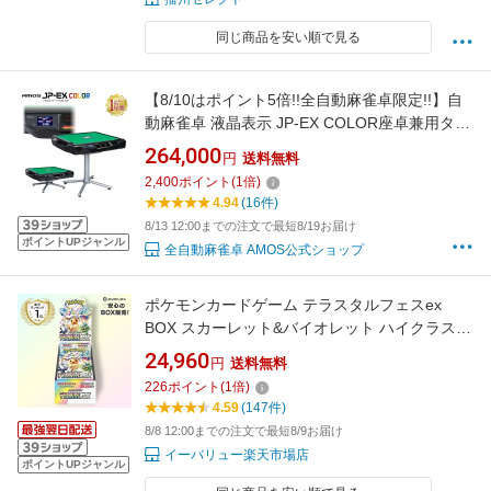
同じ商品を安い順で見る
【8/10はポイント5倍!!全自動麻雀卓限定!!】自
動麻雀卓 液晶表示 JP-EX COLOR座卓兼用タイ
プ 28mm ブラックラメ
264,000
円
送料無料
2,400
ポイント
(
1
倍)
4.94
(16件)
8/13 12:00までの注文で最短8/19お届け
ポイントUPジャンル
全自動麻雀卓 AMOS公式ショップ
ポケモンカードゲーム テラスタルフェスex
BOX スカーレット&バイオレット ハイクラスパ
ック 新品未開封 シュリンク付き
24,960
円
送料無料
226
ポイント
(
1
倍)
4.59
(147件)
8/8 12:00までの注文で最短8/9お届け
イーバリュー楽天市場店
ポイントUPジャンル