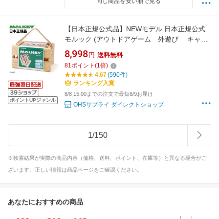
同じ商品を安い順で見る
【日本正規公式品】NEWモデル 日本正規公式
モルック (アウトドアゲーム 外遊び キャン
プ用品 ファミリーゲーム 木製ゲーム 投げるゲ
8,998
円
送料無料
ーム レジャーグッズ 公園遊び 子供 大人 パーテ
81
ポイント
(
1
倍)
ィーゲーム 北欧)
4.67
(590件)
ランキング入賞
8/8 15:00までの注文で最短8/9お届け
ポイントUPジャンル
OHSサプライ ダイレクトショップ
1
/
150
※検索結果が実際の商品内容（価格、送料、ポイント、在庫等）と異なる場合がご
ざいます。正しい情報は商品ページをご確認ください。
あなたにおすすめの商品