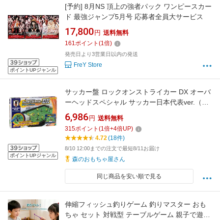
[予約] 8月NS 頂上の強者パック ワンピースカー
ド 最強ジャンプ5月号 応募者全員大サービス
17,800
円
送料無料
161
ポイント
(
1
倍)
発売日より3営業日以内の発送
FreY Store
ポイントUPジャンル
サッカー盤 ロックオンストライカー DX オーバ
ーヘッドスペシャル サッカー日本代表ver.（ラ
ッピング対象外） EPT-07332 【送料無料】 誕
6,986
円
送料無料
生日 プレゼント 子供 女の子 男の子 ギフト
315
ポイント
(
1
倍+
4
倍UP)
4.72
(18件)
8/10 12:00までの注文で最短8/11お届け
ポイントUPジャンル
森のおもちゃ屋さん
同じ商品を安い順で見る
伸縮フィッシュ釣りゲーム 釣りマスター おも
ちゃ セット 対戦型 テーブルゲーム 親子で遊べ