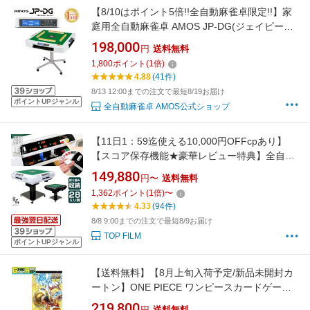
【8/10はポイント5倍!!全自動麻雀卓限定!!】家
庭用全自動麻雀卓 AMOS JP-DG(ジェイピーデ
ィージ―) 液晶点数表示 点棒レス
198,000
円
送料無料
1,800
ポイント
(
1
倍)
4.88
(41件)
8/13 12:00までの注文で最短8/19お届け
ポイントUPジャンル
全自動麻雀卓 AMOS公式ショップ
【11日1：59迄使える10,000円OFFcpあり】
【スコア保存機能★豪華レビュー特典】全自動
麻雀卓 麻雀 家庭用 点棒読取機能 静音 折り畳み
149,880
円〜
送料無料
式 USB充電口 点棒セット デジタル点棒計算
1,362
ポイント
(
1
倍)
〜
28mm 3人打ち 4人打ち 雀鳳
4.33
(94件)
8/8 9:00までの注文で最短8/9お届け
TOP FILM
ポイントUPジャンル
【送料無料】【8月上旬入荷予定/新品未開封カ
ートン】ONE PIECE ワンピースカードゲーム
神の島の冒険 OP-15 1カートン 12BOX ワンピ
219,800
円
送料無料