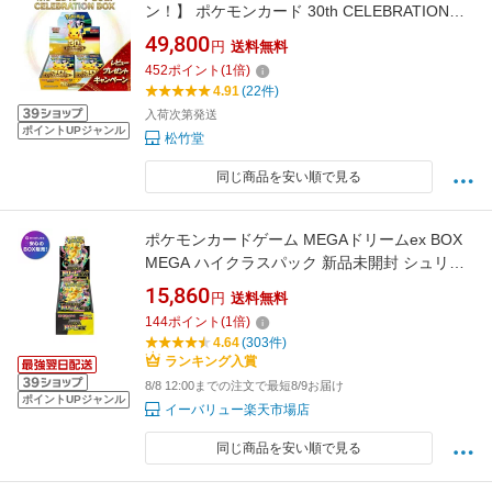
ン！】 ポケモンカード 30th CELEBRATION
1BOX Pokemon 30周年 拡張パック カードゲー
49,800
円
送料無料
ム セレブレーション 新品未開封 シュリンク付
452
ポイント
(
1
倍)
き ポケモン
4.91
(22件)
入荷次第発送
ポイントUPジャンル
松竹堂
同じ商品を安い順で見る
ポケモンカードゲーム MEGAドリームex BOX
MEGA ハイクラスパック 新品未開封 シュリン
ク付き
15,860
円
送料無料
144
ポイント
(
1
倍)
4.64
(303件)
ランキング入賞
8/8 12:00までの注文で最短8/9お届け
ポイントUPジャンル
イーバリュー楽天市場店
同じ商品を安い順で見る