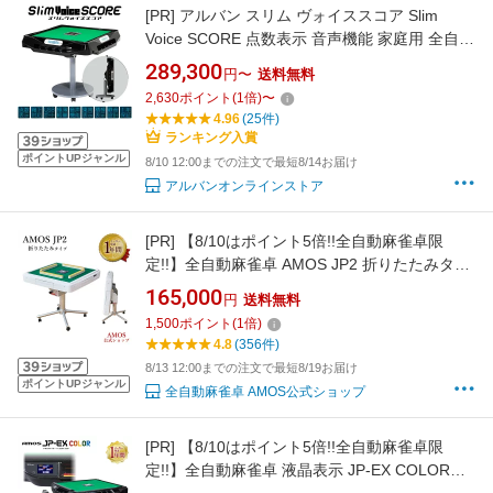
[PR]
アルバン スリム ヴォイススコア Slim
Voice SCORE 点数表示 音声機能 家庭用 全自動
麻雀卓 28mm 33mm ホワイト ブラック 折りた
289,300
円〜
送料無料
たみ テーブル脚 座卓脚
2,630
ポイント
(
1
倍)
〜
4.96
(25件)
ランキング入賞
ポイントUPジャンル
8/10 12:00までの注文で最短8/14お届け
アルバンオンラインストア
[PR]
【8/10はポイント5倍!!全自動麻雀卓限
定!!】全自動麻雀卓 AMOS JP2 折りたたみタイ
プ 日本メーカー アフターサポート有（アモス
165,000
円
送料無料
ジェイピー・ツー）
1,500
ポイント
(
1
倍)
4.8
(356件)
8/13 12:00までの注文で最短8/19お届け
ポイントUPジャンル
全自動麻雀卓 AMOS公式ショップ
[PR]
【8/10はポイント5倍!!全自動麻雀卓限
定!!】全自動麻雀卓 液晶表示 JP-EX COLOR折