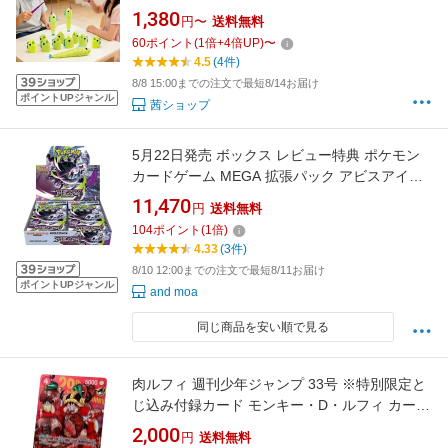
る 知育玩具 室内遊具 手先のトレーニング スト
1,380
円〜
送料無料
レス発散 パーティーゲーム 魚釣り 釣り竿付き
60
ポイント
(
1
倍+
4
倍UP)
〜
子供 幼児 大人も楽しめる ギフト プレゼント
4.5
(4件)
8/8 15:00までの注文で最短8/14お届け
ポイントUPジャンル
茜ショップ
5月22日発売 ボックス レビュー特典 ポケモン
カードゲーム MEGA 拡張パック アビスアイ
BOX
11,470
円
送料無料
104
ポイント
(
1
倍)
4.33
(3件)
8/10 12:00までの注文で最短8/11お届け
ポイントUPジャンル
and moa
同じ商品を安い順で見る
肉ルフィ 週刊少年ジャンプ 33号 ※特別限定と
じ込み付録カード モンキー・D・ルフィ カード
プロモ ONE PIECEカードゲーム ワンピース 29
2,000
円
送料無料
周年記念カード 通常版 プレミアムカードコレ