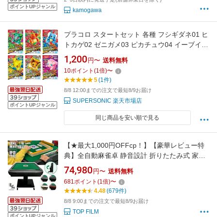
ポイントUPジャンル
kamogawa
プラコロ スタートセット 各種 フシギダネ01 ヒ
トカゲ02 ゼニガメ03 ピカチュウ04 イーブイ05
ミュウ06
1,200
円〜
送料無料
10
ポイント
(
1
倍)
〜
5
(1件)
8/8 12:00までの注文で最短8/9お届け
SUPERSONIC 楽天市場店
ポイントUPジャンル
同じ商品を安い順で見る
【★最大1,000円OFFcp！】【豪華レビュー特
典】全自動麻雀卓 静音設計 折りたたみ式 家庭
用 USB充電口付き 麻雀牌 28mm 33mm キャス
74,980
円〜
送料無料
ター付き 高級感デザイン 3人打ち対応
681
ポイント
(
1
倍)
〜
4.48
(679件)
8/8 9:00までの注文で最短8/9お届け
TOP FILM
ポイントUPジャンル