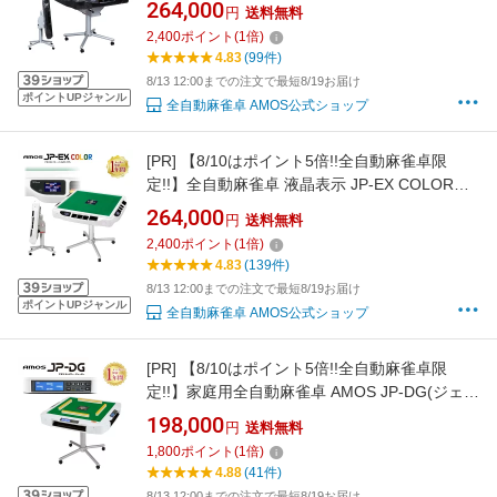
りたたみタイプ 28mm ブラックラメ
264,000
円
送料無料
2,400
ポイント
(
1
倍)
4.83
(99件)
8/13 12:00までの注文で最短8/19お届け
ポイントUPジャンル
全自動麻雀卓 AMOS公式ショップ
[PR]
【8/10はポイント5倍!!全自動麻雀卓限
定!!】全自動麻雀卓 液晶表示 JP-EX COLOR折
りたたみタイプ
264,000
円
送料無料
2,400
ポイント
(
1
倍)
4.83
(139件)
8/13 12:00までの注文で最短8/19お届け
ポイントUPジャンル
全自動麻雀卓 AMOS公式ショップ
[PR]
【8/10はポイント5倍!!全自動麻雀卓限
定!!】家庭用全自動麻雀卓 AMOS JP-DG(ジェイ
ピーディージ―) 液晶点数表示 点棒レス
198,000
円
送料無料
1,800
ポイント
(
1
倍)
4.88
(41件)
8/13 12:00までの注文で最短8/19お届け