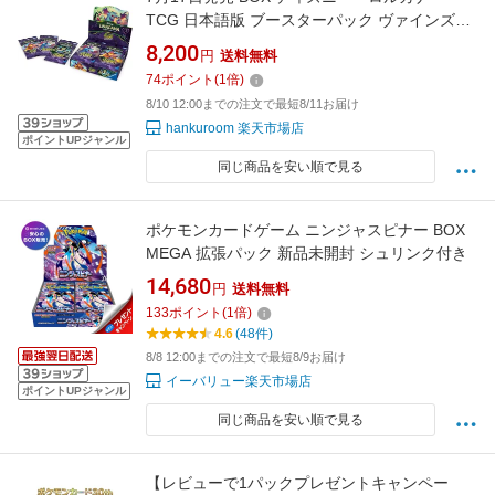
TCG 日本語版 ブースターパック ヴァインズ・
アタック! タカラトミー ボックス
8,200
円
送料無料
74
ポイント
(
1
倍)
8/10 12:00までの注文で最短8/11お届け
hankuroom 楽天市場店
ポイントUPジャンル
同じ商品を安い順で見る
ポケモンカードゲーム ニンジャスピナー BOX
MEGA 拡張パック 新品未開封 シュリンク付き
14,680
円
送料無料
133
ポイント
(
1
倍)
4.6
(48件)
8/8 12:00までの注文で最短8/9お届け
イーバリュー楽天市場店
ポイントUPジャンル
同じ商品を安い順で見る
【レビューで1パックプレゼントキャンペー