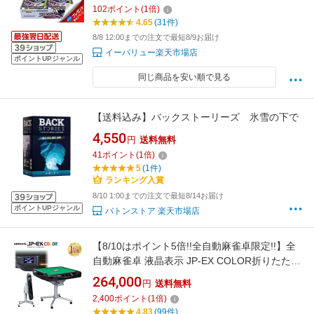
102
ポイント
(
1
倍)
4.65
(31件)
8/8 12:00までの注文で最短8/9お届け
イーバリュー楽天市場店
ポイントUPジャンル
同じ商品を安い順で見る
【送料込み】バックストーリーズ 氷雪の下で
4,550
円
送料無料
41
ポイント
(
1
倍)
5
(1件)
ランキング入賞
8/10 1:00までの注文で最短8/14お届け
ポイントUPジャンル
バトンストア 楽天市場店
【8/10はポイント5倍!!全自動麻雀卓限定!!】全
自動麻雀卓 液晶表示 JP-EX COLOR折りたたみ
タイプ 28mm ブラックラメ
264,000
円
送料無料
2,400
ポイント
(
1
倍)
4.83
(99件)