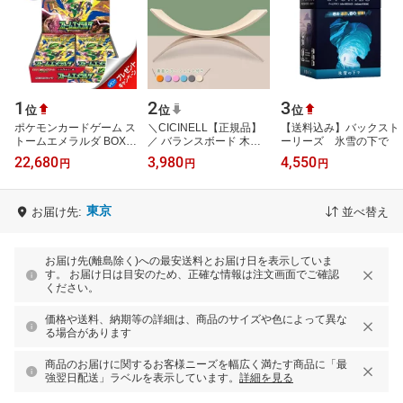
1
2
3
位
位
位
ポケモンカードゲーム ス
＼CICINELL【正規品】
【送料込み】バックスト
トームエメラルダ BOX
／ バランスボード 木製
ーリーズ 氷雪の下で
MEGA 拡張パック 新品
子供 大人 体幹 トレーニ
22,680
3,980
4,550
円
円
円
未開封 シュリンク付き
ング アスレチック 軽量
大人 室内…
東京
お届け先:
並べ替え
お届け先(離島除く)への最安送料とお届け日を表示していま
す。 お届け日は目安のため、正確な情報は注文画面でご確認
ください。
価格や送料、納期等の詳細は、商品のサイズや色によって異な
る場合があります
商品のお届けに関するお客様ニーズを幅広く満たす商品に「最
強翌日配送」ラベルを表示しています。
詳細を見る