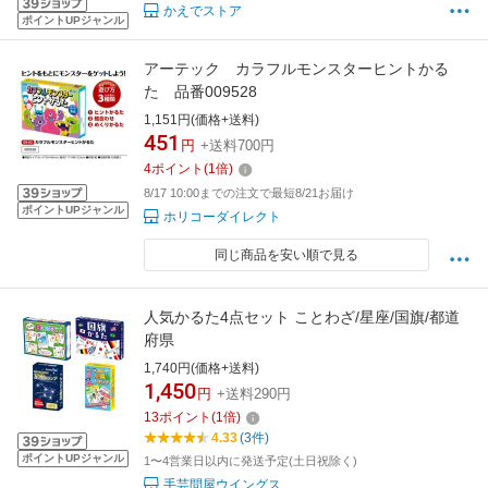
かえでストア
ポイントUPジャンル
アーテック カラフルモンスターヒントかる
た 品番009528
1,151円(価格+送料)
451
円
+送料700円
4
ポイント
(
1
倍)
8/17 10:00までの注文で最短8/21お届け
ポイントUPジャンル
ホリコーダイレクト
同じ商品を安い順で見る
人気かるた4点セット ことわざ/星座/国旗/都道
府県
1,740円(価格+送料)
1,450
円
+送料290円
13
ポイント
(
1
倍)
4.33
(3件)
ポイントUPジャンル
1〜4営業日以内に発送予定(土日祝除く)
手芸問屋ウイングス