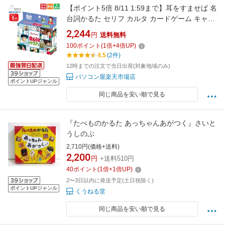
【ポイント5倍 8/11 1:59まで】耳をすませば 名
台詞かるた セリフ カルタ カードゲーム キャラ
クターグッズ 送料無料 スタジオジブリ
2,244
円
送料無料
STUDIO GHIBLI エンスカイ 劇中のあの名台詞
100
ポイント
(
1
倍+
4
倍UP)
を読み札にしたカルタ 宮崎駿 karuta りぼんマ
4.5
(2件)
スコットコミックス
12時までの注文で当日出荷(対象地域のみ)
パソコン屋楽天市場店
ポイントUPジャンル
同じ商品を安い順で見る
『たべものかるた あっちゃんあがつく』さいと
うしのぶ
2,710円(価格+送料)
2,200
円
+送料510円
40
ポイント
(
1
倍+
1
倍UP)
2〜3日以内に発送予定(土日祝除く)
ポイントUPジャンル
くうねる堂
同じ商品を安い順で見る