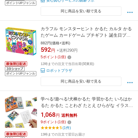
安心真心サービスの囲碁ラボ
ポイントUPジャンル
同じ商品を安い順で見る
カラフル モンスターヒント かるた カルタ かる
たゲーム カードゲーム プチギフト 誕生日プレ
ゼント 子供 おもちゃ 男の子 女の子 誕生日 プ
882円(価格+送料)
レゼント 小学生 パーティーゲーム テーブルゲ
592
円
+送料290円
ーム ファミリーゲーム 知育玩具 知育おもちゃ
5
ポイント
(
1
倍)
玩具 知育 おもちゃ こども
12時までの注文で当日出荷(関東宛)
ロボットプラザ
ポイントUPジャンル
同じ商品を安い順で見る
学べる!遊べる!犬棒かるた 学習かるた いろはか
るた かるた ことわざ たとえ ひらがな イラスト
絵札 家庭学習 (犬棒かるた)
1,068
円
送料無料
9
ポイント
(
1
倍)
5
(1件)
13時までの注文で翌日お届け