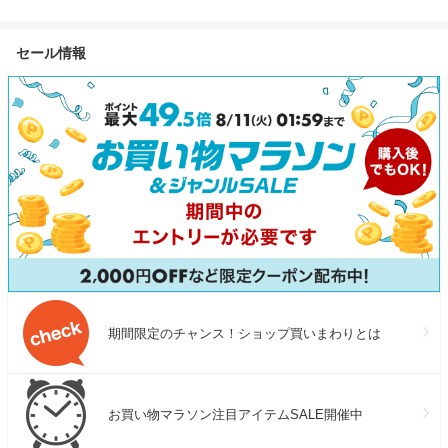
(5kg×2袋) 20kg (5kg×4袋)
源 ソーラーパネル セット リ
力 10年長寿命
27kg 米びつ当番【天鷹唐辛
ン酸鉄 長寿命 バッテリー 定
タブルバッテリ
セール情報
子】プレゼント付き
格1500W コンパクト 急速充
命 4000回サ
電 アウトドア 防災 車中泊
用 蓄電池 停電
UPS機能 太陽光発電 ジャクリ
期間限定のチャンス！ショップ買いまわりとは
お買い物マラソン注目アイテムSALE開催中