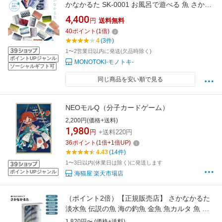
かなかるた SK-0001 お風呂で遊べる 魚 さかな
うろこ お風呂 防水 かるた 生き物 カルタ カー
4,400
円
送料無料
ドゲーム 誕生日 教育 知育 おもちゃ 玩具 知育
40
ポイント
(
1
倍)
玩具 グッドデザイン賞 家族 親子 ゲーム 【メー
4
(3件)
ル便送料無料】
1〜2営業日以内に発送(欠品時除く)
ポイントUPジャンル
MONOTOKI-モノトキ-
ソーシャルギフト可
同じ商品を安い順で見る
NEOモルQ（分子カードゲーム）
2,200円(価格+送料)
1,980
円
+送料220円
36
ポイント
(
1
倍+
1
倍UP)
4.43
(14件)
1〜3日以内(休業日は除く)に発送します
ポイントUPジャンル
海猫屋 楽天市場店
（ポイント2倍）【正規販売店】 さかなかるた
淡水魚 伝説の魚 海の釣魚 金魚 魚カルタ 魚 か
るた カルタ おさかな カード 海 生き物 カード
1,820円〜 (価格+送料)