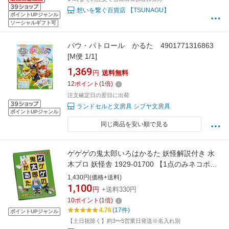
想いを繋ぐ百貨店 【TSUNAGU】
ポイントUPジャンル
ソーシャルギフト可
パウ・パトロール かるた 4901771316863
[M便 1/1]
1,369
円
送料無料
12
ポイント
(
1
倍)
注文確定日の翌日に出荷
ランドセルと文房具 シブヤ文房具
ポイントUPジャンル
同じ商品を安い順で見る
ゲゲゲの鬼太郎いろはかるた 妖怪解説付き 水
木プロ 妖怪舎 1929-01700 【1点のみネコポス
可】[M便 1/1]妖怪 ようかい 鬼太郎 ゲーム 正月
1,430円(価格+送料)
パーティ カルタ おうち時間
1,100
円
+送料330円
10
ポイント
(
1
倍)
4.76
(17件)
ポイントUPジャンル
【土日祝除く】約3〜5営業日発送※名入れ別