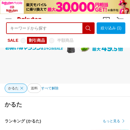
絞り込み (1)
ようこそ 楽天市場へ
ログイン
会員登録
SALE
割引商品
半額商品
かるた
送料
すべて解除
かるた
ランキング (かるた)
もっと見る