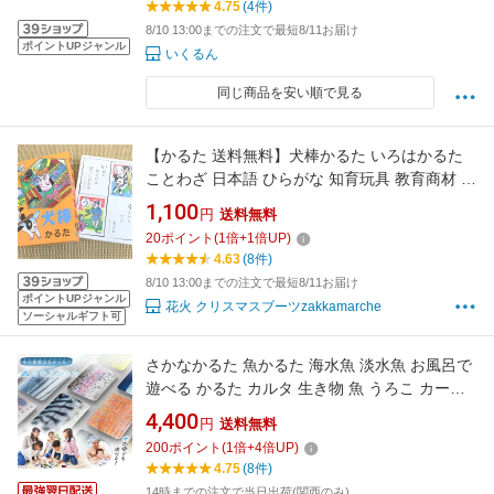
4.75
(4件)
8/10 13:00までの注文で最短8/11お届け
ポイントUPジャンル
いくるん
同じ商品を安い順で見る
【かるた 送料無料】犬棒かるた いろはかるた
ことわざ 日本語 ひらがな 知育玩具 教育商材 教
材 学校 正月 年末年始 遊び 大会 イベント パー
1,100
円
送料無料
ティー ビンゴ バザー 子ども会 誕生日 プレゼン
20
ポイント
(
1
倍+
1
倍UP)
ト ギフト 景品 グッズ ノベルティ 販促 雑貨
4.63
(8件)
【13時までの注文で当日発送】
8/10 13:00までの注文で最短8/11お届け
ポイントUPジャンル
花火 クリスマスブーツzakkamarche
ソーシャルギフト可
さかなかるた 魚かるた 海水魚 淡水魚 お風呂で
遊べる かるた カルタ 生き物 魚 うろこ カード
カードゲーム 読み札 取り札 生き物かるた 動物
4,400
円
送料無料
かるた おもちゃ 教育 知育 脳トレ 知育玩具 学
200
ポイント
(
1
倍+
4
倍UP)
習 遊び 新発想 新感覚 ユニーク 面白い おもし
4.75
(8件)
ろ 千葉印刷 日本製
14時までの注文で当日出荷(関西のみ)