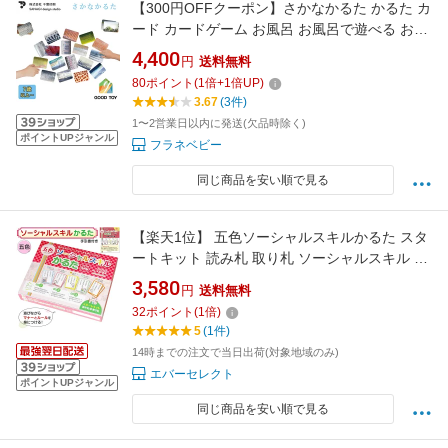
【300円OFFクーポン】さかなかるた かるた カ
ード カードゲーム お風呂 お風呂で遊べる おも
ちゃ 知育玩具 千葉印刷 うろこ 綺麗 誕生日プレ
4,400
円
送料無料
ゼント 学習 生き物 学べる 小学生 7才 8才 9才
80
ポイント
(
1
倍+
1
倍UP)
防水 2024 グッドトイ賞受賞【DM】【メール便
3.67
(3件)
送料無料 ポイント2倍】【p0807】
1〜2営業日以内に発送(欠品時除く)
ポイントUPジャンル
フラネベビー
同じ商品を安い順で見る
【楽天1位】 五色ソーシャルスキルかるた スタ
ートキット 読み札 取り札 ソーシャルスキル 子
ども トレーニング ルール マナー かるた 5色 五
3,580
円
送料無料
色 カード ゲーム カードゲーム 室内 遊び おも
32
ポイント
(
1
倍)
ちゃ 教材 学習 勉強 小学校 指導 TOSS 送料無
5
(1件)
料
14時までの注文で当日出荷(対象地域のみ)
エバーセレクト
ポイントUPジャンル
同じ商品を安い順で見る