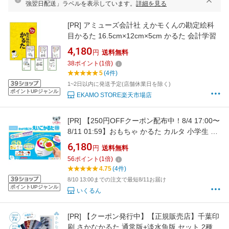
強翌日配送」ラベルを表示しています。
詳細を見る
[PR]
アミューズ会計社 えかモくんの勘定絵科
目かるた 16.5cm×12cm×5cm かるた 会計学習
4,180
円
送料無料
38
ポイント
(
1
倍)
5
(4件)
1~2日以内に発送予定(店舗休業日を除く)
ポイントUPジャンル
EKAMO STORE楽天市場店
[PR]
【250円OFFクーポン配布中！8/4 17:00〜
8/11 01:59】おもちゃ かるた カルタ 小学生 子
ども 知育 英語 タッチで聞こう！えいごかるた
6,180
円
送料無料
くもん出版
56
ポイント
(
1
倍)
4.75
(4件)
8/10 13:00までの注文で最短8/11お届け
ポイントUPジャンル
いくるん
[PR]
【クーポン発行中】【正規販売店】千葉印
刷 さかなかるた 通常版+淡水魚版 セット 2種セ