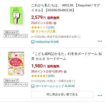
これから私たちは、 480136 【Xaquinel / サグ
イネル】【4589635480136】
2,579
円
送料無料
23
ポイント
(
1
倍)
3
(2件)
ランキング入賞
ポイントUPジャンル
1〜2日以内に発送予定(店舗休業日を除く)
hobbyshop KUME
『こども歳時記かるた』幻冬舎ボードゲーム 知
育 カルタ カードゲーム
1,980
円
送料無料
36
ポイント
(
1
倍+
1
倍UP)
5
(4件)
1〜2日以内に出荷(土・日曜日を除く)
ポイントUPジャンル
ボードゲームショップ ALBUM
同じ商品を安い順で見る