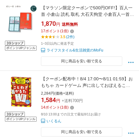
【マラソン限定クーポンで500円OFF!】百人一
首 小倉山 読札 取札 大石天狗堂 小倉百人一首
歌かるた お正月
1,870
円
送料無料
17
ポイント
(
1
倍)
3.5
(2件)
1~3日以内に発送予定
ポイントUPジャンル
ライフスタイル&生活雑貨のMoFu
同じ商品を安い順で見る
【クーポン配布中！8/4 17:00〜8/11 01:59】お
もちゃ カードゲーム 声に出しておぼえること
わざかるた 新装版 幻冬舎
2,284円(価格+送料)
1,584
円
+送料700円
14
ポイント
(
1
倍)
8/10 13:00までの注文で最短8/11お届け
ポイントUPジャンル
いくるん
同じ商品を安い順で見る