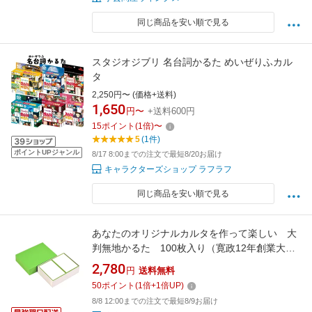
同じ商品を安い順で見る
スタジオジブリ 名台詞かるた めいぜりふカル
タ
2,250円〜 (価格+送料)
1,650
円〜
+送料600円
15
ポイント
(
1
倍)
〜
5
(1件)
ポイントUPジャンル
8/17 8:00までの注文で最短8/20お届け
キャラクターズショップ ラフラフ
同じ商品を安い順で見る
あなたのオリジナルカルタを作って楽しい 大
判無地かるた 100枚入り（寛政12年創業大石
天狗堂）
2,780
円
送料無料
50
ポイント
(
1
倍+
1
倍UP)
8/8 12:00までの注文で最短8/9お届け