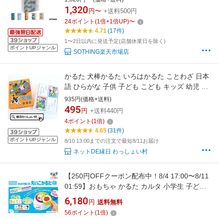
ゲーム面白い 知育玩具 知育ゲーム カード遊び
1,320
円〜
+送料500円
教育 学習 子供 6才 7才 8才 9才 10才 防水 玩具
24
ポイント
(
1
倍+
1
倍UP)
〜
お風呂で遊べる
4.71
(17件)
1〜2日以内に発送予定(店舗休業日を除く)
ポイントUPジャンル
SOTHING楽天市場店
かるた 犬棒かるた いろはかるた ことわざ 日本
語 ひらがな 子供 子ども こども キッズ 幼児 小
学生 大人 家族 学校 知育玩具 教育商材 教材 大
935円(価格+送料)
会 正月 年末年始 遊び ゲーム インドア 縁日 お
495
円
+送料440円
祭り 夏祭り 秋祭り おもちゃ オモチャ 玩具
4
ポイント
(
1
倍)
【13時までの注文で当日発送】
4.65
(31件)
ポイントUPジャンル
8/10 13:00までの注文で最短8/11お届け
ネットDE縁日 わっしょい村
【250円OFFクーポン配布中！8/4 17:00〜8/11
01:59】おもちゃ かるた カルタ 小学生 子ども
知育 英語 タッチで聞こう！えいごかるた くも
6,180
円
送料無料
ん出版
56
ポイント
(
1
倍)