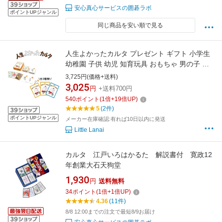
安心真心サービスの囲碁ラボ
ポイントUPジャンル
同じ商品を安い順で見る
人生よかったカルタ プレゼント ギフト 小学生
幼稚園 子供 幼児 知育玩具 おもちゃ 男の子 女
の子 カードゲーム かるた 人気 御入園祝 保育
3,725円(価格+送料)
教材 ファミリーゲーム 室内遊び オモチャ 子供
3,025
円
+送料700円
会 景品 部屋遊び 大人
540
ポイント
(
1
倍+
19
倍UP)
5
(2件)
ポイントUPジャンル
メーカー在庫確認:有れば10日以内に発送
Little Lanai
カルタ 江戸いろはかるた 解説書付 寛政12
年創業大石天狗堂
1,930
円
送料無料
34
ポイント
(
1
倍+
1
倍UP)
4.36
(11件)
8/8 12:00までの注文で最短8/9お届け