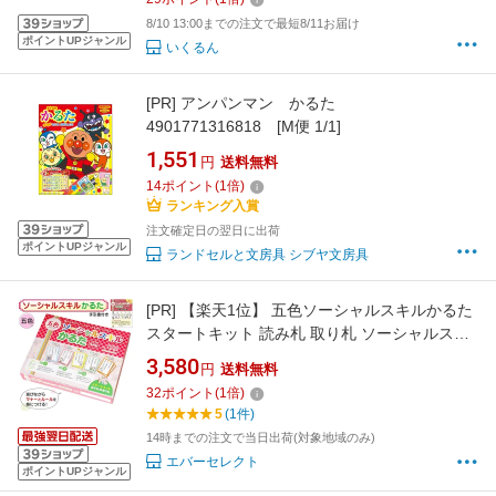
8/10 13:00までの注文で最短8/11お届け
ポイントUPジャンル
いくるん
[PR]
アンパンマン かるた
4901771316818 [M便 1/1]
1,551
円
送料無料
14
ポイント
(
1
倍)
ランキング入賞
注文確定日の翌日に出荷
ポイントUPジャンル
ランドセルと文房具 シブヤ文房具
[PR]
【楽天1位】 五色ソーシャルスキルかるた
スタートキット 読み札 取り札 ソーシャルスキ
ル 子ども トレーニング ルール マナー かるた 5
3,580
円
送料無料
色 五色 カード ゲーム カードゲーム 室内 遊び
32
ポイント
(
1
倍)
おもちゃ 教材 学習 勉強 小学校 指導 TOSS 送
5
(1件)
料無料
14時までの注文で当日出荷(対象地域のみ)
エバーセレクト
ポイントUPジャンル