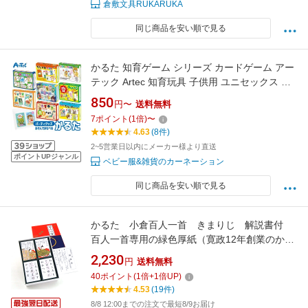
倉敷文具RUKARUKA
同じ商品を安い順で見る
かるた 知育ゲーム シリーズ カードゲーム アー
テック Artec 知育玩具 子供用 ユニセックス 男
の子 女の子 面白 テーブルゲーム 学習 おもちゃ
850
円〜
送料無料
幼児 小学生 キッズグッズ お正月やパーティに
7
ポイント
(
1
倍)
〜
4.63
(8件)
2~5営業日以内にメーカー様より直送
ポイントUPジャンル
ベビー服&雑貨のカーネーション
同じ商品を安い順で見る
かるた 小倉百人一首 きまりじ 解説書付
百人一首専用の緑色厚紙（寛政12年創業のかる
たの老舗大石天狗堂）
2,230
円
送料無料
40
ポイント
(
1
倍+
1
倍UP)
4.53
(19件)
8/8 12:00までの注文で最短8/9お届け