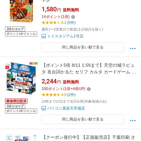
1,580
円
送料無料
14
ポイント
(
1
倍)
4.2
(5件)
通常1〜2営業日で発送(土日祝日を除く)
ポイントUPジャンル
トイスタジアム1号店
同じ商品を安い順で見る
【ポイント5倍 8/11 1:59まで】天空の城ラピュ
タ 名台詞かるた セリフ カルタ カードゲーム キ
ャラクターグッズ 送料無料 スタジオジブリ
2,244
円
送料無料
STUDIO GHIBLI エンスカイ 劇中のあの名台詞
100
ポイント
(
1
倍+
4
倍UP)
を読み札にしたカルタ 宮崎駿 karuta 田中真弓
4.5
(2件)
滅びの言葉 バルス
12時までの注文で当日出荷(対象地域のみ)
パソコン屋楽天市場店
ポイントUPジャンル
同じ商品を安い順で見る
【クーポン発行中】【正規販売店】千葉印刷 さ