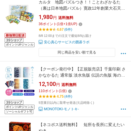
カルタ 地図パズルつき！！ことわざかるた
（裏は日本地図パズル）寛政12年創業大石天狗
堂
1,980
円
送料無料
36
ポイント
(
1
倍+
1
倍UP)
4.67
(6件)
8/8 12:00までの注文で最短8/9お届け
安心真心サービスの囲碁ラボ
ポイントUPジャンル
同じ商品を安い順で見る
【クーポン発行中】【正規販売店】千葉印刷 さ
かなかるた 通常版 淡水魚版 伝説の魚版 海の釣
魚版 4種セット さかなかるたプラス かるた お
12,100
円
送料無料
風呂で遊べる 魚 さかな うろこ お風呂 防水 か
110
ポイント
(
1
倍)
るた 生き物 カードゲーム 知育 おもちゃ【メー
4.75
(4件)
ル便送料無料】
5営業日以内に取寄せ発送(欠品時除く)
ポイントUPジャンル
MONOTOKI-モノトキ-
ソーシャルギフト可
【ネコポス送料無料】 短所を長所に変えたい
やき