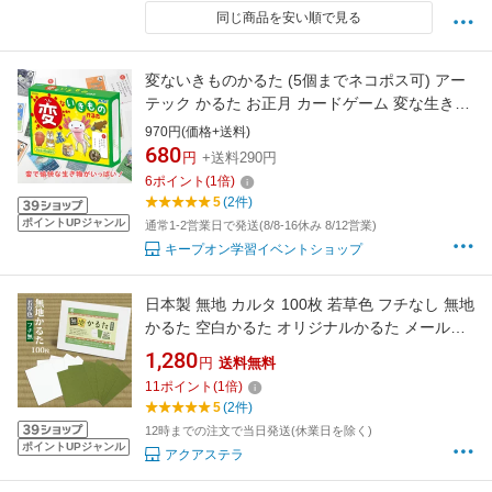
同じ商品を安い順で見る
変ないきものかるた (5個までネコポス可) アー
テック かるた お正月 カードゲーム 変な生き物
不思議 生物 動物 珍しい 幼稚園 保育園 子ども
970円(価格+送料)
680
円
+送料290円
6
ポイント
(
1
倍)
5
(2件)
ポイントUPジャンル
通常1-2営業日で発送(8/8-16休み 8/12営業)
キープオン学習イベントショップ
日本製 無地 カルタ 100枚 若草色 フチなし 無地
かるた 空白かるた オリジナルかるた メール便
発送
1,280
円
送料無料
11
ポイント
(
1
倍)
5
(2件)
12時までの注文で当日発送(休業日を除く)
ポイントUPジャンル
アクアステラ