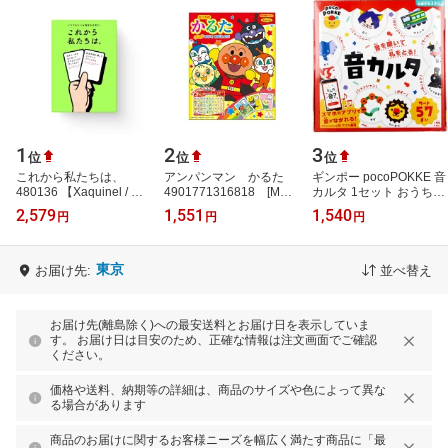
1
2
3
位
位
位
これから私たちは、
アンパンマン かるた
ギンポー pocoPOKKE 音
480136 【Xaquinel / サ
4901771316818 [M便
カルタ 1セット おうち遊
グイネル】
1/1]
び ゲーム 知育玩具 幼児
2,579
1,551
1,540
円
円
円
【4589635480136】
教育 自己肯定感 チャレ
ンジ 親子…
東京
お届け先:
並べ替え
お届け先(離島除く)への最安送料とお届け日を表示していま
す。 お届け日は目安のため、正確な情報は注文画面でご確認
ください。
価格や送料、納期等の詳細は、商品のサイズや色によって異な
る場合があります
商品のお届けに関するお客様ニーズを幅広く満たす商品に「最