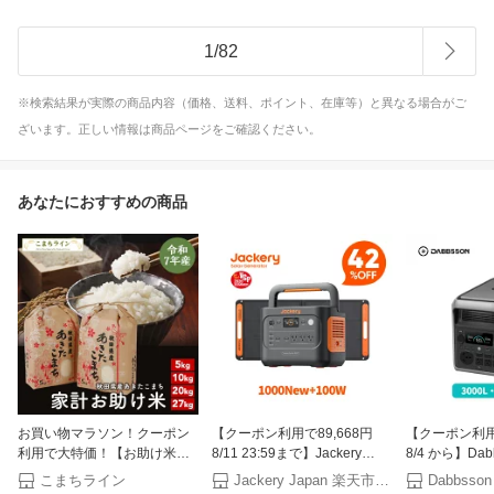
1
/
82
※検索結果が実際の商品内容（価格、送料、ポイント、在庫等）と異なる場合がご
ざいます。正しい情報は商品ページをご確認ください。
あなたにおすすめの商品
お買い物マラソン！クーポン
【クーポン利用で89,668円
【クーポン利用で
利用で大特価！【お助け米】
8/11 23:59まで】Jackery
8/4 から】Dab
令和7年産 あきたこまち 家計
Solar Generator 1000 New
ポータブル電源 3
こまちライン
Jackery Japan 楽天市場店
Dabbsson
お助け米 農家直送便 5kg 10kg
1070Wh 100W ポータブル電
半固体リン酸鉄