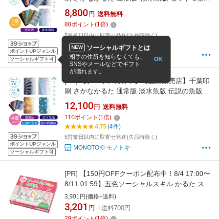
ット かるた お風呂で遊べる 魚 さかな うろこ
8,800
円
送料無料
お風呂 防水 かるた 生き物 カルタ カードゲーム
80
ポイント
(
1
倍)
教育 知育 おもちゃ グッドデザイン賞【メール
5営業日以内に取寄せ発送(欠品時除く)
便送料無料】
MONOTOKI-モノトキ-
ソーシャルギフトとは
NEW
ポイントUPジャンル
相手の住所を知らなくても、
OK
ソーシャルギフト可
SNSやメールなどでギフト
が贈れます。
[PR]
【クーポン発行中】【正規販売店】千葉印
刷 さかなかるた 通常版 淡水魚版 伝説の魚版 海
の釣魚版 4種セット さかなかるたプラス かるた
12,100
円
送料無料
お風呂で遊べる 魚 さかな うろこ お風呂 防水
110
ポイント
(
1
倍)
かるた 生き物 カードゲーム 知育 おもちゃ【メ
4.75
(4件)
ール便送料無料】
5営業日以内に取寄せ発送(欠品時除く)
ポイントUPジャンル
MONOTOKI-モノトキ-
ソーシャルギフト可
[PR]
【150円OFFクーポン配布中！8/4 17:00〜
8/11 01:59】五色ソーシャルスキル かるた スタ
ートキット 教育技術研究所
3,901円(価格+送料)
3,201
円
+送料700円
29
ポイント
(
1
倍)