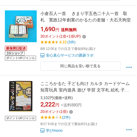
小倉百人一首 きまり字五色二十人一首 取
札 寛政12年創業のかるたの老舗・大石天狗堂
1,690
円
送料無料
30
ポイント
(
1
倍+
1
倍UP)
4.33
(3件)
8/8 12:00までの注文で最短8/9お届け
安心真心サービスの囲碁ラボ
ポイントUPジャンル
同じ商品を安い順で見る
こころかるた 子ども向け カルタ カードゲーム
知育玩具 室内遊具 遊び 学習 文字札 絵札 子ど
も会 子供会 巣ごもり 部屋遊び 家で遊べる おう
3,102円(価格+送料)
ち遊び 家族 かるたとり【売れ筋アイテム】
2,222
円
+送料880円
20
ポイント
(
1
倍)
4
(2件)
ポイントUPジャンル
8/17 9:00までの注文で最短8/21お届け
学びmono