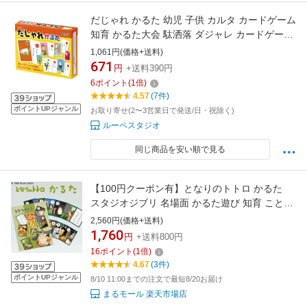
だじゃれ かるた 幼児 子供 カルタ カードゲーム
知育 かるた大会 駄洒落 ダジャレ カードゲーム
小学生
1,061円(価格+送料)
671
円
+送料390円
6
ポイント
(
1
倍)
4.57
(7件)
ポイントUPジャンル
お取り寄せ(2〜3営業日で発送/日・祝除く)
ルーペスタジオ
同じ商品を安い順で見る
【100円クーポン有】となりのトトロ かるた
スタジオジブリ 名場面 かるた遊び 知育 ことば
文字 カルタ トトロのかるた カードゲーム ファ
2,560円(価格+送料)
ミリートイ キャラクターグッズ 子ども 玩具 ゲ
1,760
円
+送料800円
ーム
16
ポイント
(
1
倍)
4.67
(3件)
ポイントUPジャンル
8/10 11:00までの注文で最短8/20お届け
まるモール 楽天市場店