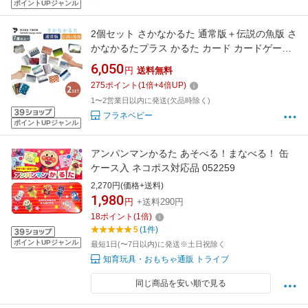
ポイントUPジャンル
2個セット さかなかるた 通常版＋伝説の魚版 さ
かなかるたプラス かるた カード カードゲーム
お風呂 おもちゃ 防水 知育玩具 誕生日プレゼン
6,050
円
送料無料
ト 小学生【メール便送料無料 ポイント5倍】
275
ポイント
(
1
倍+
4
倍UP)
【p0807】【DM】
1〜2営業日以内に発送(欠品時除く)
フラネベビー
ポイントUPジャンル
アンパンマンかるた あそべる！まなべる！ 缶
ケース入 ネコポス対応品 052259
2,270円(価格+送料)
1,980
円
+送料290円
18
ポイント
(
1
倍)
5
(1件)
ポイントUPジャンル
最短1日(〜7日以内)に発送※土日祝除く
知育玩具・おもちゃ通販 トライブ
同じ商品を安い順で見る