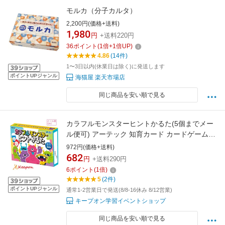
モルカ（分子カルタ）
2,200円(価格+送料)
1,980
円
+送料220円
36
ポイント
(
1
倍+
1
倍UP)
4.86
(14件)
1〜3日以内(休業日は除く)に発送します
ポイントUPジャンル
海猫屋 楽天市場店
同じ商品を安い順で見る
カラフルモンスターヒントかるた(5個までメー
ル便可) アーテック 知育カード カードゲーム
勉強 教材 カルタ 子ども おもしろ お正月 絵あ
972円(価格+送料)
わせ
682
円
+送料290円
6
ポイント
(
1
倍)
5
(2件)
ポイントUPジャンル
通常1-2営業日で発送(8/8-16休み 8/12営業)
キープオン学習イベントショップ
同じ商品を安い順で見る