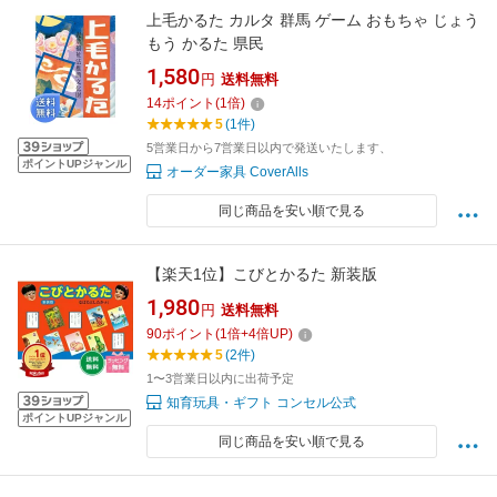
上毛かるた カルタ 群馬 ゲーム おもちゃ じょう
もう かるた 県民
1,580
円
送料無料
14
ポイント
(
1
倍)
5
(1件)
5営業日から7営業日以内で発送いたします、
ポイントUPジャンル
オーダー家具 CoverAlls
同じ商品を安い順で見る
【楽天1位】こびとかるた 新装版
1,980
円
送料無料
90
ポイント
(
1
倍+
4
倍UP)
5
(2件)
1〜3営業日以内に出荷予定
知育玩具・ギフト コンセル公式
ポイントUPジャンル
同じ商品を安い順で見る