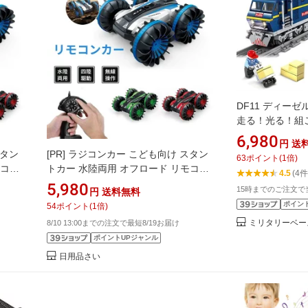
DF11 ディーゼル
走る！光る！組
速列車 全国各
6,980
円
送
付き タウンブロ
スタン
[PR]
ラジコンカー こども向け スタン
63
ポイント
(
1
倍)
モコン
トカー 水陸両用 オフロード リモコン
4.5
(4件
日 ギ
カー360度回転 クリスマス 誕生日 ギ
5,980
15時までのご注文で
円
送料無料
フト プレゼント
ポイン
54
ポイント
(
1
倍)
ミリタリーベー
8/10 13:00までの注文で最短8/19お届け
ポイントUPジャンル
日用品さい