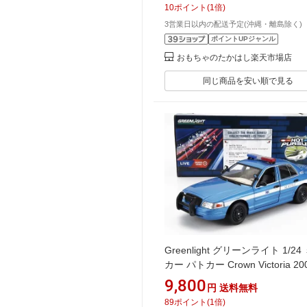
10
ポイント
(
1
倍)
3営業日以内の配送予定(沖縄・離島除く)
ポイントUPジャンル
おもちゃのたかはし楽天市場店
同じ商品を安い順で見る
Greenlight グリーンライト 1/24
カー パトカー Crown Victoria 20
アトルポリス ブルーメタリック 
9,800
円
送料無料
ドア Hot Pursuit GL85571
89
ポイント
(
1
倍)