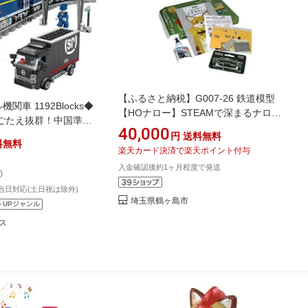
【ふるさと納税】G007-26 鉄道模型
機関車 1192Blocks◆
【HOナロー】STEAMで深まるナロー
ごたえ抜群！中国準高
ゲージディーゼル機関車キット
40,000
地で活躍中！専用レール
円
送料無料
料無料
ック
楽天カード決済で楽天ポイント付与
入金確認後約1ヶ月程度で発送
)
当日対応(土日祝は除外)
埼玉県鶴ヶ島市
トUPジャンル
ス