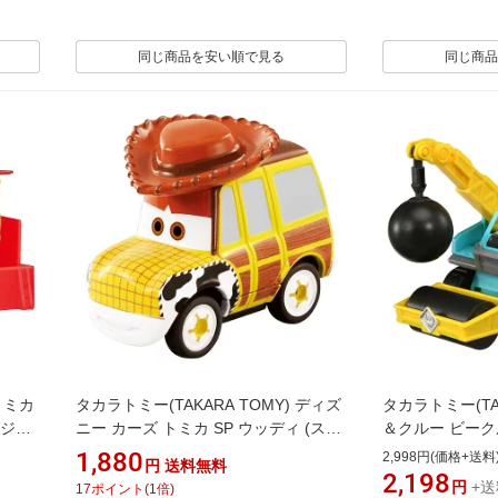
同じ商品を安い順で見る
同じ商品
トミカ
タカラトミー(TAKARA TOMY) ディズ
タカラトミー(TAK
タジオ
ニー カーズ トミカ SP ウッディ (スタ
＆クルー ビーク
以上
ンダードタイプ) ミニカー おもちゃ 3
ラッシュローラ
1,880
2,998円(価格+送料
円
送料無料
歳以上
2,198
円
+送
17
ポイント
(
1
倍)