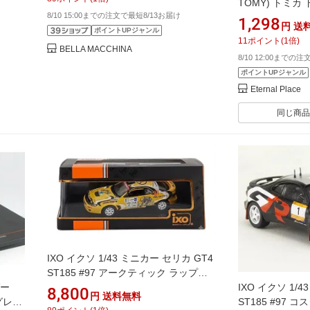
TOMY) トミカ 
8/10 15:00までの注文で最短8/13お届け
ディズニートミ
1,298
円
送
ック ミニカー 
ポイントUPジャンル
11
ポイント
(
1
倍)
BELLA MACCHINA
8/10 12:00までの
ポイントUPジャンル
Eternal Place
同じ商品
IXO イクソ 1/43 ミニカー セリカ GT4
ST185 #97 アークティック ラップラ
ンド 2024 Latvala Hanninen
ガー
IXO イクソ 1/
8,800
円
送料無料
RAM0992
クグレー
ST185 #97 