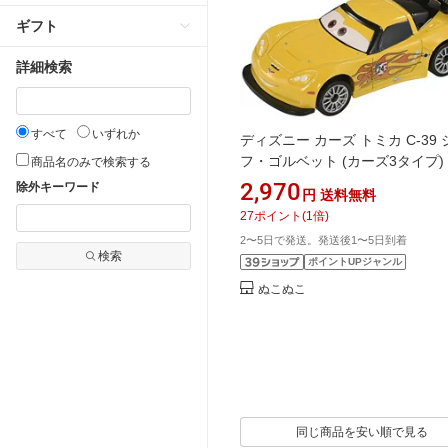
ギフト
詳細検索
すべて
いずれか
ディズニー カーズ トミカ C-39 
フ・ゴルベット (カーズ3タイプ)
商品名のみで検索する
時間指定不可
2,970
除外キーワード
円
送料無料
27
ポイント
(
1
倍)
2〜5日で発送。発送後1〜5日到着
検索
ポイントUPジャンル
ぬこぬこ
同じ商品を安い順で見る