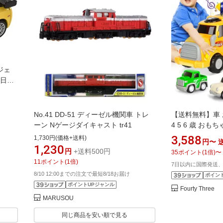
ジェ
 日付
No.41 DD-51 ディーゼル機関車 トレ
【送料無料】車 お
ーン Nゲージダイキャスト tr41
4 5 6 歳 おも
車両セット 光と
3,588
1,730円(価格+送料)
円〜
ゃ 2 3 歳 お
1,230
円
+送料500円
35
ポイント
(
1
倍)
〜
誕生日 プレゼン
11
ポイント
(
1
倍)
7日以内に国際発送、
8/10 12:00までの注文で最短8/18お届け
ポイン
ポイントUPジャンル
Fourty Three
MARUSOU
同じ商品を安い順で見る