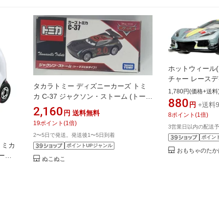
ホットウィール(Ho
チャー レースデイ
タカラトミー ディズニーカーズ トミ
り物おもちゃ ミ
1,780円(価格+送料
カ C-37 ジャクソン・ストーム (トーマ
HRV95
880
円
+送料9
スビルタイプ) 日付時間指定不可
2,160
円
送料無料
8
ポイント
(
1
倍)
19
ポイント
(
1
倍)
3営業日以内の配送予
2〜5日で発送。発送後1〜5日到着
ポイン
トミカ
ポイントUPジャンル
おもちゃのたか
ール
ぬこぬこ
ミニ