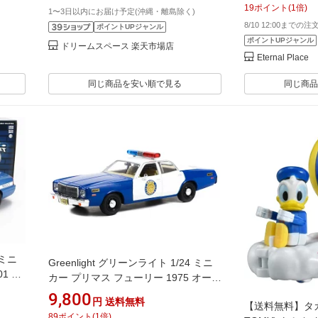
19
ポイント
(
1
倍)
1〜3日以内にお届け予定(沖縄・離島除く)
8/10 12:00までの
ポイントUPジャンル
ポイントUPジャンル
ドリームスペース 楽天市場店
Eternal Place
同じ商品を安い順で見る
同じ商品
 ミニ
Greenlight グリーンライト 1/24 ミニ
01 シ
カー プリマス フューリー 1975 オーセ
開閉
ージ郡 保安官 パトカー ブルー ホワイ
9,800
円
送料無料
【送料無料】タカ
ト 開閉ドア 84105
89
ポイント
(
1
倍)