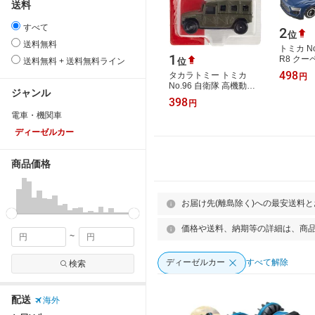
送料
すべて
2
位
送料無料
トミカ N
1
R8 クーペ
位
送料無料 + 送料無料ライン
498
タカラトミー トミカ
円
No.96 自衛隊 高機動車
ジャンル
(ブリスターパッケージ)
398
円
ミニカー おもちゃ 3歳以
電車・機関車
上
ディーゼルカー
商品価格
お届け先(離島除く)への最安送料
価格や送料、納期等の詳細は、商
~
ディーゼルカー
すべて解除
検索
配送
海外