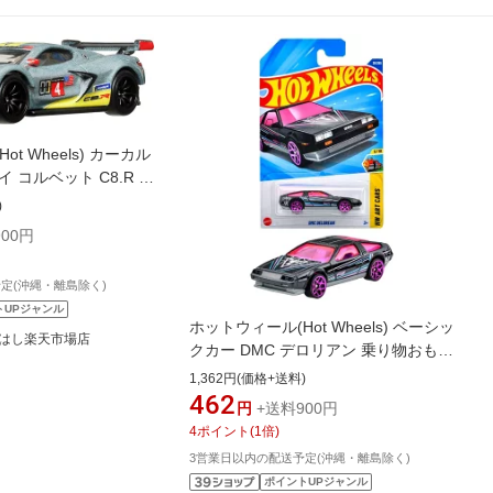
t Wheels) カーカル
 コルベット C8.R 乗
ニカー 3歳から グレー
)
00円
定(沖縄・離島除く)
トUPジャンル
ホットウィール(Hot Wheels) ベーシッ
はし楽天市場店
クカー DMC デロリアン 乗り物おもち
ゃ ミニカー 3歳から ブラック JFN34
1,362円(価格+送料)
462
円
+送料900円
4
ポイント
(
1
倍)
3営業日以内の配送予定(沖縄・離島除く)
ポイントUPジャンル