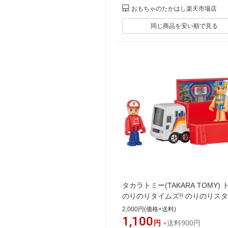
おもちゃのたかはし楽天市場店
同じ商品を安い順で見る
タカラトミー(TAKARA TOMY) 
のりのりタイムズ!! のりのりス
トラック ミニカー おもちゃ 3歳
2,000円(価格+送料)
1,100
円
+送料900円