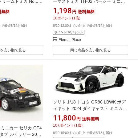
ドリームトミカ No.174
ーマストミカ TH-02 パーシー ミニカ
カパレード ドナルドダ
ー おもちゃ 3歳以上
1,198
料無料
円
送料無料
おもちゃ 3歳以上
10
ポイント
(
1
倍)
注文で最短8/14お届け
8/10 12:00までの注文で最短8/14お届け
ポイントUPジャンル
Eternal Place
を安い順で見る
同じ商品を安い順で見る
ソリド 1/18 トヨタ GR86 LBWK ボデ
ィキット 2024 ダイキャスト ミニカー
パールホワイト S1813602
11,800
円
送料無料
107
ポイント
(
1
倍)
43 ミニカー セリカ GT4
8/10 15:00までの注文で最短8/13お届け
コスタブラバ ラリー 2025