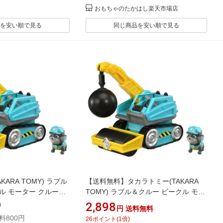
おもちゃのたかはし楽天市場店
を安い順で見る
同じ商品を安い順で見る
ARA TOMY) ラブル
【送料無料】タカラトミー(TAKARA
ル モーター クルーク
TOMY) ラブル＆クルー ビークル モー
ー
ター クルークラッシュローラー
2,898
)
円
送料無料
料800円
26
ポイント
(
1
倍)