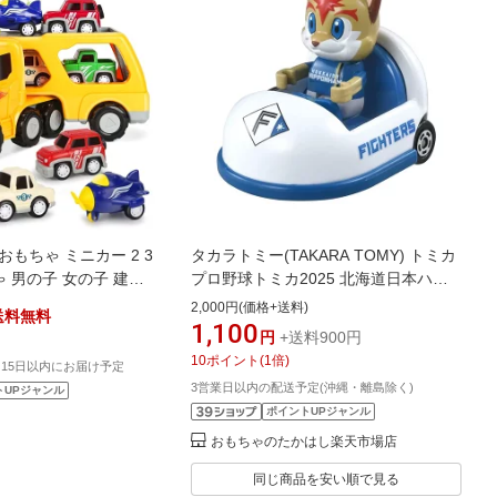
もちゃ ミニカー 2 3
タカラトミー(TAKARA TOMY) トミカ
ちゃ 男の子 女の子 建設
プロ野球トミカ2025 北海道日本ハム
音で 子供 の 車 おもち
ファイターズ マスコットカー ミニカ
2,000円(価格+送料)
送料無料
もちゃ男の子ランキング
ー おもちゃ 3歳以上
1,100
円
+送料900円
ト 贈り物 クリスマス
10
ポイント
(
1
倍)
15日以内にお届け予定
3営業日以内の配送予定(沖縄・離島除く)
トUPジャンル
ポイントUPジャンル
おもちゃのたかはし楽天市場店
同じ商品を安い順で見る