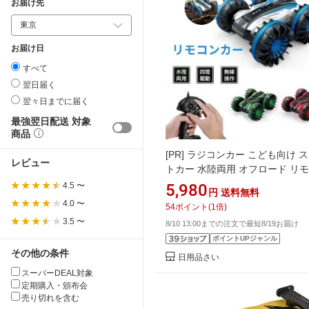
お届け先
お届け日
すべて
翌日届く
翌々日までに届く
最強翌日配送 対象
商品
[PR]
ラジコンカー こども向け 
レビュー
トカー 水陸両用 オフロード リ
カー360度回転 クリスマス 誕生
4.5 〜
5,980
円
送料無料
フト プレゼント
4.0 〜
54
ポイント
(
1
倍)
3.5 〜
8/10 13:00までの注文で最短8/19お届け
ポイントUPジャンル
その他の条件
日用品さい
スーパーDEAL対象
定期購入・頒布会
売り切れを含む