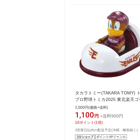
タカラトミー(TAKARA TOMY) 
プロ野球トミカ2025 東北楽天ゴ
デンイーグルス マスコットカー 
2,000円(価格+送料)
カー おもちゃ 3歳以上
1,100
円
+送料900円
10
ポイント
(
1
倍)
3営業日以内の配送予定(沖縄・離島除く)
ポイントUPジャンル