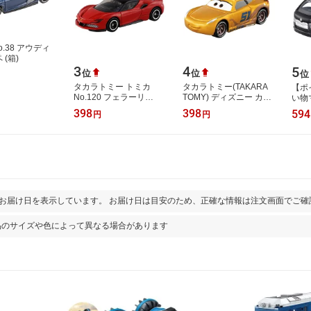
o.38 アウディ
 (箱)
3
4
5
位
位
位
タカラトミー トミカ
タカラトミー(TAKARA
【ポ
No.120 フェラーリ
TOMY) ディズニー カー
い物
SF90 ストラダーレ (ブ
ズ トミカ C-35 クルー
ミカ
398
398
594
円
円
リスターパッケージ) ミ
ズ・ラミレス (ラスティ
エース
ニカー おもちゃ 3…
ーズDINOCOタイ…
ー ト
とお届け日を表示しています。 お届け日は目安のため、正確な情報は注文画面でご確
品のサイズや色によって異なる場合があります