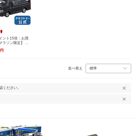
イント15倍：お買
マラソン限定】 ト
No.113トヨタハイ
円
(箱) | タカラトミ
ミカ tomi…
並べ替え
認ください。