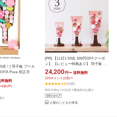
[PR]
【11日1:59迄 300円OFFクーポ
ン】 【レビュー特典あり】 羽子板 初
5倍！] 羽子板 プーカ
正月 コンパクト 手作り かわいい スタ
24,200
ITA Puca 初正月
円〜
送料無料
ンド付 ミニ ちりめん つまみ細工 羽子
220
ポイント
(
1
倍)
〜
板飾り うさぎ ピンク 小サイズ 中サイ
送料無料
4.8
(15件)
ズ 大サイズ 選べる3種類 HK-310 HK-
+
4
倍UP)
8/10 9:00までの注文で最短8/11お届け
308 HK-315
届け
人形のこどもや本店