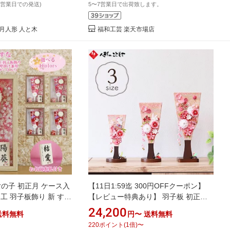
3営業日での発送)
5〜7営業日で出荷致します。
月人形 人と木
福和工芸 楽天市場店
女の子 初正月 ケース入
【11日1:59迄 300円OFFクーポン】
細工 羽子板飾り 新 すず
【レビュー特典あり】 羽子板 初正月
付き ガラスケース 入
コンパクト 手作り かわいい スタンド
24,200
送料無料
円〜
送料無料
54 ちりめん細工 日本製
付 ミニ ちりめん つまみ細工 羽子板飾
220
ポイント
(
1
倍)
〜
いい 可愛い インテリ
り うさぎ ピンク 小サイズ 中サイズ 大