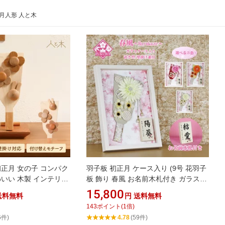
月人形 人と木
初正月 女の子 コンパク
羽子板 初正月 ケース入り (9号 花羽子
わいい 木製 インテリア
板 飾り 春風 お名前木札付き ガラスケ
飾り 壁掛け【クムキ 色
ース入り)FUKUR3-147B ちりめん細工
15,800
送料無料
円
送料無料
り うさぎ羽子板】
日本製 コンパクト かわいい 可愛い イ
143
ポイント
(
1
倍)
ンテリア おしゃれ 花羽子板 ミニサイ
6件)
4.78
(59件)
ズ お祝い