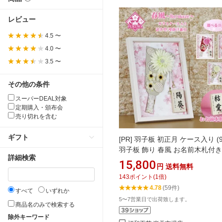
レビュー
4.5 〜
4.0 〜
3.5 〜
その他の条件
スーパーDEAL対象
定期購入・頒布会
売り切れを含む
ギフト
[PR]
羽子板 初正月 ケース入り (
羽子板 飾り 春風 お名前木札付き
詳細検索
スケース入り)FUKUR3-147B 
15,800
円
送料無料
細工 日本製 コンパクト かわいい
143
ポイント
(
1
倍)
い インテリア おしゃれ 花羽子板
4.78
(59件)
すべて
いずれか
サイズ お祝い
5〜7営業日で出荷致します。
商品名のみで検索する
除外キーワード