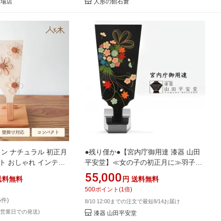
市場店
人形の館石倉
タン ナチュラル 初正月
●残り僅か●【宮内庁御用達 漆器 山田
ト おしゃれ インテリ
平安堂】≪女の子の初正月に≫羽子板
り 節句飾り【クムキ 色
花久寿玉（専用台座付き）
55,000
送料無料
円
送料無料
り ラタン羽子板 台座
500
ポイント
(
1
倍)
5件)
8/10 12:00までの注文で最短8/14お届け
3営業日での発送)
漆器 山田平安堂