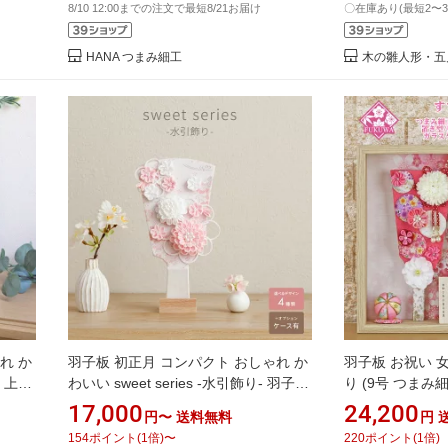
8/10 12:00までの注文で最短8/21お届け
〇在庫あり(最短2〜
HANA つまみ細工
木の雛人形・五
れ か
羽子板 初正月 コンパクト おしゃれ か
羽子板 お祝い 
 上品
わいい sweet series -水引飾り- 羽子板
り (9号 つまみ
増村人
6号 選べるデザイン4種類 オプション
な お名前木札 
17,000
24,200
円〜
送料無料
円
ケース つまみ細工 お祝い 女の子 お祝
り)FUKUR3-1
154
ポイント
(
1
倍)
〜
220
ポイント
(
1
倍)
い ミニ 雛 飾り 最新
コンパクト かわ