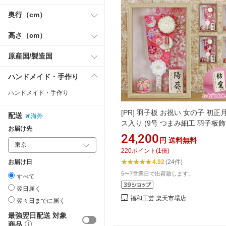
奥行（cm）
高さ（cm）
原産国/製造国
ハンドメイド・手作り
ハンドメイド・手作り
[PR]
羽子板 お祝い 女の子 初正月
配送
海外
ス入り (9号 つまみ細工 羽子板飾
お届け先
すずな お名前木札 付き ガラス
24,200
円
送料無料
入り)FUKUR3-154 ちりめん細工
220
ポイント
(
1
倍)
製 コンパクト かわいい 可愛い 
お届け日
4.92
(24件)
リア おしゃれ 額飾り 壁掛け ミ
5〜7営業日で出荷致します。
ズ
すべて
翌日届く
福和工芸 楽天市場店
翌々日までに届く
最強翌日配送 対象
商品