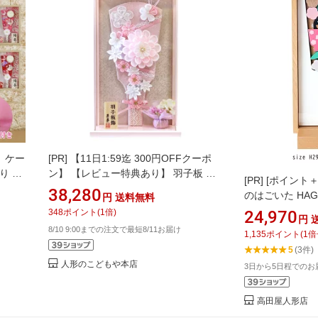
 ケー
[PR]
【11日1:59迄 300円OFFクーポ
り 新
ン】 【レビュー特典あり】 羽子板 か
[PR]
[ポイント＋
ケース
わいい 羽子板飾り ケース入り 羽子板
38,280
のはごいた HAGO
円
送料無料
 日本
飾り 9号 優華 高さ37cm つまみ細工
348
ポイント
(
1
倍)
24,970
インテ
ピンク 大丸菊 髪飾り 2way 寿慶オリ
円
8/10 9:00までの注文で最短8/11お届け
ニサイ
ジナル 初正月 おしゃれ 送料無料 1年
1,135
ポイント
(
1
倍
保証
5
(3件)
人形のこどもや本店
3日から5日程でのお
高田屋人形店