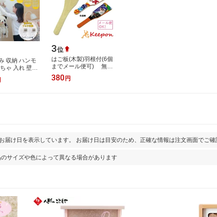
3
位
はご板(木製)羽根付(6個
み 収納 ハンモ
までメール便可) 無地
ちゃ 入れ 壁掛
無着色 アーテック は
量 ぬいぐるみ収
380
円
円
ねつき 伝承玩具 昔遊び
 人形 収納ボッ
手作り 工…
とお届け日を表示しています。 お届け日は目安のため、正確な情報は注文画面でご確
品のサイズや色によって異なる場合があります