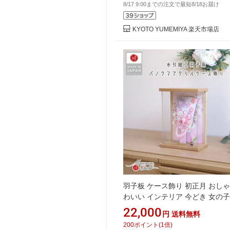
8/17 9:00までの注文で最短8/18お届け
KYOTO YUMEMIYA 楽天市場店
羽子板 ケース飾り 初正月 おしゃ
わいい インテリア 今どき 女の子
6号 花水引 ナチュラル 初節句 
22,000
円
送料無料
形店 MMN2598
200
ポイント
(
1
倍)