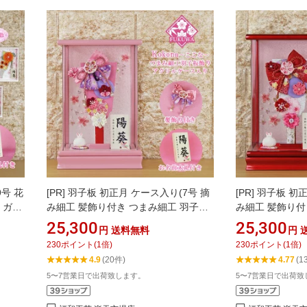
9号 花
[PR]
羽子板 初正月 ケース入り(7号 摘
[PR]
羽子板 初正
 ガラ
み細工 髪飾り付き つまみ細工 羽子板
み細工 髪飾り付
ちりめん
飾り (ピンク) ここな ピンク アクリル
飾り (赤) ここ
25,300
25,300
円
送料無料
円
 可愛
ケース入り )FUKUR3-139B ちりめん
り)FUKUR3-1
230
ポイント
(
1
倍)
230
ポイント
(
1
倍)
 ミニ
細工 日本製 コンパクト かわいい 可愛
製 コンパクト 
4.9
(20件)
4.77
(1
い インテリア おしゃれ 花羽子板 ミニ
リア おしゃれ 
5〜7営業日で出荷致します。
5〜7営業日で出荷致
サイズ お祝い
祝い