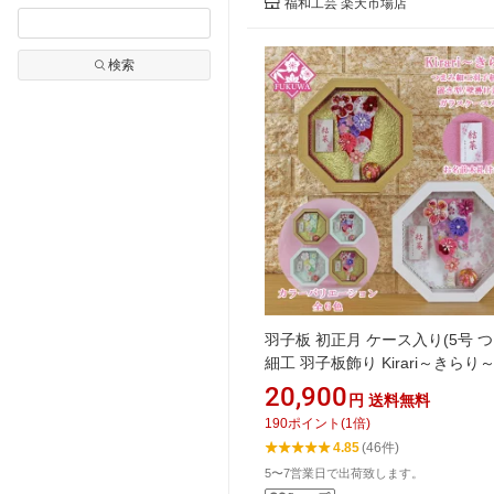
福和工芸 楽天市場店
検索
羽子板 初正月 ケース入り(5号 
細工 羽子板飾り Kirari～きらり
スケース入り)fukur5-160-3 日本
20,900
円
送料無料
ンパクト かわいい 可愛い イン
190
ポイント
(
1
倍)
おしゃれ 花羽子板 ミニサイズ 
4.85
(46件)
壁掛け
5〜7営業日で出荷致します。