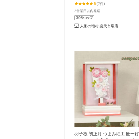
5
(2件)
3営業日以内発送
人形の増村 楽天市場店
羽子板 初正月 つまみ細工 匠一好