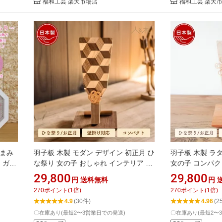
福和工芸 楽天市場店
福和工芸 楽天
つまみ
羽子板 木製 モダン デザイン 初正月 ひ
羽子板 木製 ラ
～ ガラ
な祭り 女の子 おしゃれ インテリア コ
女の子 コンパク
製 コ
ンパクト 卓上 玄関 正月飾り 節句飾り
ア 卓上 節句飾
29,800
29,800
円
送料無料
円
テリア
壁掛け【クムキ 色 〜いろ〜 寄木羽子
〜いろ〜 正月飾
270
ポイント
(
1
倍)
270
ポイント
(
1
倍)
お祝い
板 台座付き】
付き】
4.9
(30件)
4.96
(2
〇在庫あり(最短2〜3営業日での発送)
〇在庫あり(最短2〜