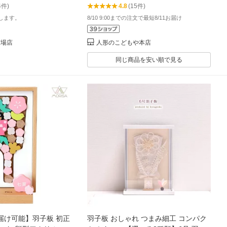
4件)
4.8
(15件)
飾り 壁掛け ミニサイズ
サイズ 選べる3種類 HK-310 HK-308
します。
8/10 9:00までの注文で最短8/11お届け
HK-315
市場店
人形のこどもや本店
同じ商品を安い順で見る
届け可能】羽子板 初正
羽子板 おしゃれ つまみ細工 コンパク