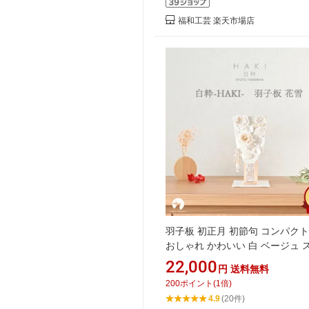
福和工芸 楽天市場店
羽子板 初正月 初節句 コンパクト
おしゃれ かわいい 白 ベージュ 
ド付き 敷板付き シルク 西陣織 
22,000
円
送料無料
モダン 今どき インテリアに馴染
200
ポイント
(
1
倍)
品 お正月 出産祝い 女の子 日本
4.9
(20件)
で手づくり 花雪 白粋-HAKI- 夢