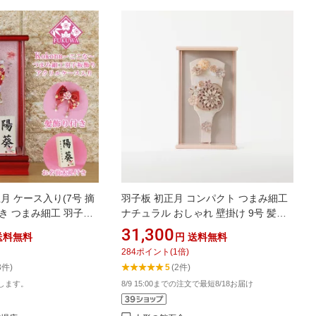
月 ケース入り(7号 摘
羽子板 初正月 コンパクト つまみ細工
き つまみ細工 羽子板
ナチュラル おしゃれ 壁掛け 9号 髪飾
な 赤 アクリルケース 入
り 選べる4種
31,300
送料無料
円
送料無料
38B ちりめん細工 日本
284
ポイント
(
1
倍)
かわいい 可愛い インテ
3件)
5
(2件)
花羽子板 ミニサイズ お
します。
8/9 15:00までの注文で最短8/18お届け