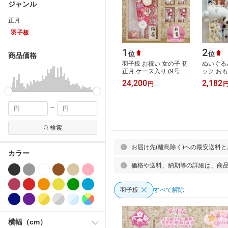
ジャンル
正月
羽子板
1
2
位
位
商品価格
羽子板 お祝い 女の子 初
ぬいぐる
正月 ケース入り (9号 つ
ック おも
まみ細工 羽子板飾り 新
け 大容
24,200
2,182
円
すずな お名前木札 付き
納 ケース
ガラス…
クス 子…
~
検索
お届け先(離島除く)への最安送料
カラー
価格や送料、納期等の詳細は、商
羽子板
すべて解除
横幅（cm）