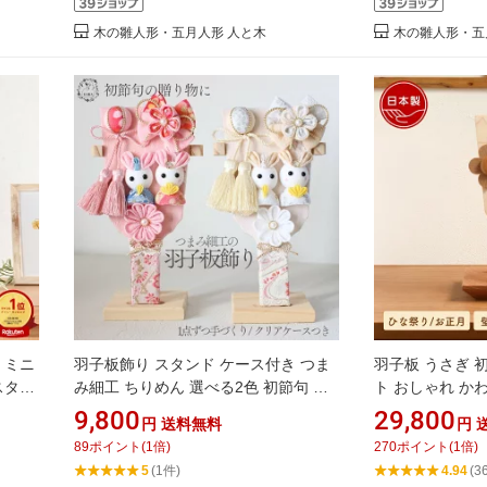
木の雛人形・五月人形 人と木
木の雛人形・五
 ミニ
羽子板飾り スタンド ケース付き つま
羽子板 うさぎ 
スタン
み細工 ちりめん 選べる2色 初節句 ひ
ト おしゃれ か
パール
な祭り お正月 女の子 インテリア 日本
卓上 玄関 節句
9,800
29,800
円
送料無料
円
む 上
製 ハンドメイド 出産祝い ギフト
〜いろ〜 正月飾
89
ポイント
(
1
倍)
270
ポイント
(
1
倍)
製 京都
5
(1件)
4.94
(3
み屋