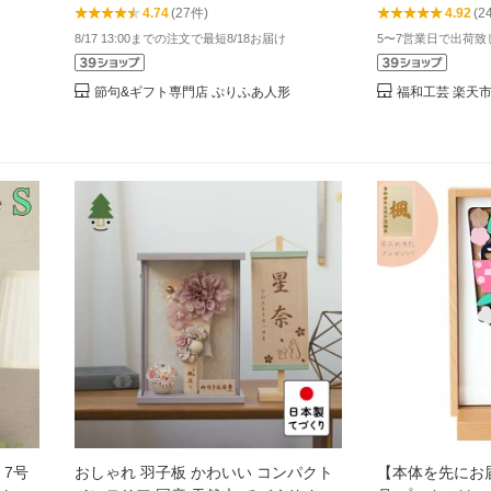
4.74
(27件)
4.92
(2
ア おしゃれ 額
8/17 13:00までの注文で最短8/18お届け
5〜7営業日で出荷致
節句&ギフト専門店 ぷりふあ人形
福和工芸 楽天
 7号
おしゃれ 羽子板 かわいい コンパクト
【本体を先にお