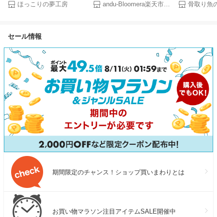
シルク ヘアゴム シルク シュ
剤 長時間 強力保冷 クーラー
り〈有塩〉骨取
ほっこりの夢工房
andu-Bloomera楽天市場店
骨取り魚
シュ ヘアゴム 大人 夏 おしゃ
ボックス 小型 繰り返し使える
べる1kg・2k
れ シルクヘアゴム シルクシュ
冷蔵冷凍対応 熱中症対策 急速
産 養殖 鮭 さ
シュ シルクゴム シルク ゴム
冷却 アイスパック お弁当 釣
身 冷凍 ストッ
セール情報
シルク 髪ゴム ヘアタイ ヘア
り キャンプ BBQ
離乳食 お弁当
ゴム 黒 キッズ ヘアアクセサ
スタキサンチン
リー プレゼント NENEKO
送料無料
期間限定のチャンス！ショップ買いまわりとは
お買い物マラソン注目アイテムSALE開催中