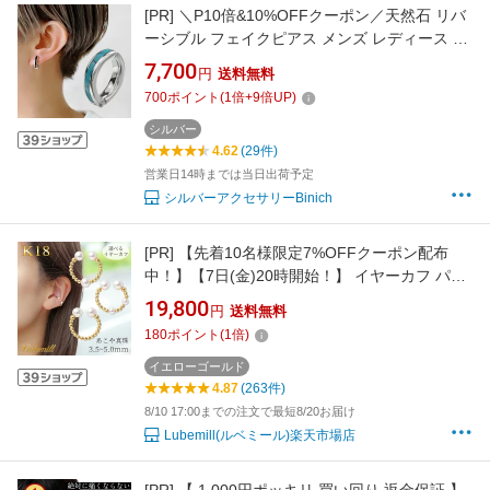
[PR]
＼P10倍&10%OFFクーポン／天然石 リバ
ーシブル フェイクピアス メンズ レディース 片
耳用 シルバー925 ターコイズ オニキス トルコ
7,700
円
送料無料
石 黒瑪瑙 ノンホール ピアス穴不要 スプリング
700
ポイント
(
1
倍+
9
倍UP)
バネ式 イヤーカフ イヤークリップ フープ ユニ
セックス ギフト プレゼント bae-3510
シルバー
4.62
(29件)
営業日14時までは当日出荷予定
シルバーアクセサリーBinich
[PR]
【先着10名様限定7%OFFクーポン配布
中！】【7日(金)20時開始！】 イヤーカフ パー
ル 18 金 18k レディース リング あこや真珠 本
19,800
円
送料無料
真珠 痛くない 落ちない イヤリング イヤーカフ
180
ポイント
(
1
倍)
ス 18金 k18 ノンホール シンプル 女性 入学式
ギフト おしゃれ カジュアル
イエローゴールド
4.87
(263件)
8/10 17:00までの注文で最短8/20お届け
Lubemill(ルベミール)楽天市場店