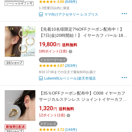
4.66
(649件)
ソーシャルギフト可
1-3営業日以内に発送
ママ向けアクセサリー レスブリス
【先着10名様限定7%OFFクーポン配布中！】
【7日(金)20時開始！】 イヤーカフ パール 18
金 18k レディース リング あこや真珠 本真珠 痛
19,800
円
送料無料
くない 落ちない イヤリング イヤーカフス 18金
180
ポイント
(
1
倍)
k18 ノンホール シンプル 女性 入学式 ギフト お
しゃれ カジュアル
イエローゴールド
4.87
(263件)
8/10 17:00までの注文で最短8/20お届け
Lubemill(ルベミール)楽天市場店
【35％OFFクーポン配布中】C008 イヤーカフ
サージカルステンレス ジョイントイヤーカフ
金属アレルギー対応 チェーン ゴールド シルバ
1,320
円
送料無料
ー 調節可能 シンプル おしゃれ イヤカフ イヤー
12
ポイント
(
1
倍)
カフス ギフト プレゼント レディース メンズラ
イク accessory 6wy 6ef
ステンレス
4.72
(144件)