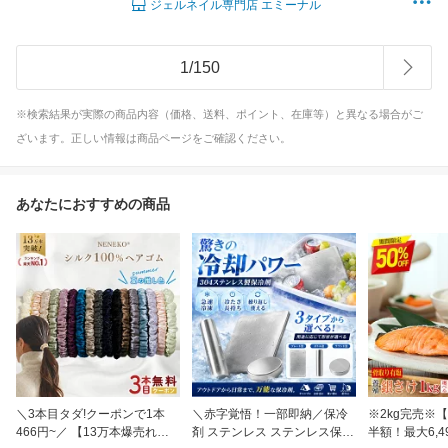
ジェルネイル専門店 エミーナル
1
/
150
※検索結果が実際の商品内容（価格、送料、ポイント、在庫等）と異なる場合がご
ざいます。正しい情報は商品ページをご確認ください。
あなたにおすすめの商品
＼3本目タダ!クーポンで1本
＼赤字覚悟！一部即納／保冷
※2kg完売※
466円~／ 【13万本爆売れ】
剤 ステンレス ステンレス保冷
半額！最大6,4