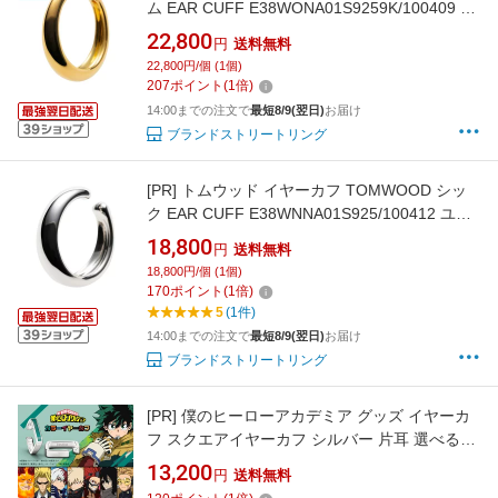
ム EAR CUFF E38WONA01S9259K/100409 ユ
ニセックス【1万円以上で1,000円OFF★最大
22,800
円
送料無料
5,000円OFFクーポン配布中】
22,800円/個 (1個)
207
ポイント
(
1
倍)
14:00までの注文で
最短8/9(翌日)
お届け
ブランドストリートリング
[PR]
トムウッド イヤーカフ TOMWOOD シッ
ク EAR CUFF E38WNNA01S925/100412 ユニ
セックス【1万円以上で1,000円OFF★最大
18,800
円
送料無料
5,000円OFFクーポン配布中】
18,800円/個 (1個)
170
ポイント
(
1
倍)
5
(1件)
14:00までの注文で
最短8/9(翌日)
お届け
ブランドストリートリング
[PR]
僕のヒーローアカデミア グッズ イヤーカ
フ スクエアイヤーカフ シルバー 片耳 選べるキ
ャラクター ユニセックス 男女兼用 公式 僕のヒ
13,200
円
送料無料
ーローアカデミア アクセサリー 人気 ブランド