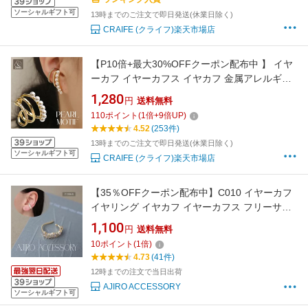
ソーシャルギフト可
13時までのご注文で即日発送(休業日除く)
CRAIFE (クライフ)楽天市場店
【P10倍+最大30%OFFクーポン配布中 】 イヤ
ーカフ イヤーカフス イヤカフ 金属アレルギー
対応 パール 18Kコーティング ニッケルフリー
1,280
円
送料無料
パール イヤリング かわいい ジュエリー ゴール
110
ポイント
(
1
倍+
9
倍UP)
ド 送料無料 プチプライス高見え CRAIFE
4.52
(253件)
13時までのご注文で即日発送(休業日除く)
ソーシャルギフト可
CRAIFE (クライフ)楽天市場店
【35％OFFクーポン配布中】C010 イヤーカフ
イヤリング イヤカフ イヤーカフス フリーサイ
ズ 調節可能 ジルコニア キラキラ 上品 華奢 高
1,100
円
送料無料
級感 高見え ゴールド シルバー おしゃれ ギフト
10
ポイント
(
1
倍)
プレゼント 女性 レディース パーティー バリュ
4.73
(41件)
ー 片耳販売 accessory
12時までの注文で当日出荷
AJIRO ACCESSORY
ソーシャルギフト可