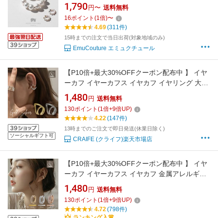
ア掲載 / 30日返品OK】パール イヤーカフ イヤ
1,790
円〜
送料無料
カフ レディース おしゃれ かわいい 人気 真珠
16
ポイント
(
1
倍)
〜
イヤリング カジュアル 金属アレルギー対応 結
4.69
(311件)
婚式 （片側のみ1個販売）
15時までの注文で当日出荷(対象地域のみ)
EmuCouture エミュクチュール
【P10倍+最大30%OFFクーポン配布中 】 イヤ
ーカフ イヤーカフス イヤカフ イヤリング 大ぶ
り 片耳用 金属アレルギー対応 18Kコーティン
1,480
円
送料無料
グ ニッケルフリー ダブルライン 大人 ジュエリ
130
ポイント
(
1
倍+
9
倍UP)
ー ゴールド シルバー 送料無料 プチプライス高
4.22
(147件)
見え CRAIFE
13時までのご注文で即日発送(休業日除く)
ソーシャルギフト可
CRAIFE (クライフ)楽天市場店
【P10倍+最大30%OFFクーポン配布中 】 イヤ
ーカフ イヤーカフス イヤカフ 金属アレルギー
対応 14K ジルコニア ニッケルフリー リバーシ
1,480
円
送料無料
ブル レディース 大人 かわいい ジュエリー ゴー
130
ポイント
(
1
倍+
9
倍UP)
ルド シルバー ピンクゴールド 送料無料 プチプ
4.72
(798件)
ライス高見え CRAIFE
ランキング入賞