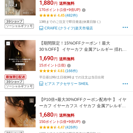
アレルギー対応 18K ニッケルフリー ダブルラ
1,880
円
送料無料
イン パール レディース 大人 かわいい エレガン
170
ポイント
(
1
倍+
9
倍UP)
ト ジュエリー ゴールド シルバー 送料無料 プチ
4.45
(482件)
プライス高見え CRAIFE
13時までのご注文で即日発送(休業日除く)
ソーシャルギフト可
CRAIFE (クライフ)楽天市場店
【期間限定！15%OFFクーポン！最大
30％OFF】 イヤーカフ 金属アレルギー 揺れる
ドロップ チェーン イヤカフ ゴールド シルバー
1,690
円
送料無料
重ね付け 大ぶり イヤカフ 片耳用 レディース シ
15
ポイント
(
1
倍)
ンプル 大人 上品 可愛い 人気 トレンド
4.61
(166件)
平日昼12時/土日祝9時までの注文は当日出荷
ピアス アクセサリー SHEIL
ソーシャルギフト可
【P10倍+最大30%OFFクーポン配布中 】 イヤ
ーカフ イヤーカフス イヤカフ 金属アレルギー
対応 18K コーティング レディース 大人 かわい
1,680
円
送料無料
い エレガント ジュエリー ゴールド シルバー ピ
150
ポイント
(
1
倍+
9
倍UP)
ンクゴールド 両耳用 左右セット 送料無料 プチ
4.47
(426件)
プライス高見え CRAIFE