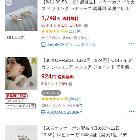
【8/11 09:59まで！超目玉】 イヤーカフ イヤカ
フ イヤリング レディース 両耳用 金属アレルギ
ー 18Kコーティング パール パヴェ ノンホール
1,748
円
送料無料
ピアス イヤークリップ ニッケルフリー ママス
30
ポイント
(
1
倍+
1
倍UP)
ーツ 入学式 卒園式 ブランド 七五三 メール便送
4.55
(213件)
料無料
3〜5日以内に発送(土日祝除く)
JewelVOX ジュエルボックス
【30％OFFSALE 1320円→924円】C145 イヤ
カフ ジルコニア スクエア ジョイント 簡単装着
イヤーカフ 調整可能 痛くならない サージカル
924
円
送料無料
ステンレス 金属アレルギー対応 初心者にもお
8
ポイント
(
1
倍)
すすめ イヤーカフ イヤーカフス 人気 レディー
ス ジュエリー 高レビュー 6qf
ステンレス
4.65
(984件)
12時までの注文で当日出荷
ソーシャルギフト可
AJIRO ACCESSORY
【50%オフクーポン配布 4日0:00〜12日
23:59】レビューで10年保証【楽天1位 メディ