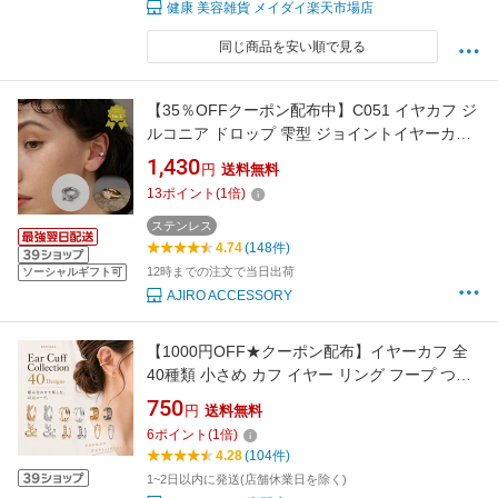
健康 美容雑貨 メイダイ楽天市場店
同じ商品を安い順で見る
【35％OFFクーポン配布中】C051 イヤカフ ジ
ルコニア ドロップ 雫型 ジョイントイヤーカフ
ステンレス サージカルステンレス ゴールド シ
1,430
円
送料無料
ルバー ピンク シンプル イヤーカフ イヤーカフ
13
ポイント
(
1
倍)
ス キラキラ ジョイント 金属アレルギー対応 ジ
ュエリー 6wx
ステンレス
4.74
(148件)
12時までの注文で当日出荷
ソーシャルギフト可
AJIRO ACCESSORY
【1000円OFF★クーポン配布】イヤーカフ 全
40種類 小さめ カフ イヤー リング フープ つけ
っぱなし 小さい かわいい レディース 女性 大人
750
円
送料無料
シンプル 使いやすい 普段使い 小ぶり 細い 軟骨
6
ポイント
(
1
倍)
重ね付け ゴールド シルバー 銀 金 送料無料
4.28
(104件)
1~2日以内に発送(店舗休業日を除く)