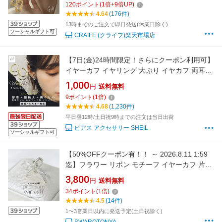
120
ポイント
(
1
倍+
9
倍UP)
ー ゴールド 送料無料 プチプライス高見え
4.64
(176件)
CRAIFE
13時までのご注文で即日発送(休業日除く)
ソーシャルギフト可
CRAIFE (クライフ)楽天市場店
【7日(金)24時間限定！さらにクーポン利用可】
イヤーカフ イヤリング 大ぶり イヤカフ 両耳セ
ット 金属アレルギー 重ね付け 18K コーティン
1,000
円
送料無料
グ ゴールド シルバー ラインストーン ジルコニ
9
ポイント
(
1
倍)
ア 大人 上品 きれいめ ギフト プレゼント プチ
4.68
(1,230件)
プラ 高見え SHEIL
平日昼12時/土日祝9時までの注文は当日出荷
ピアス アクセサリー SHEIL
ソーシャルギフト可
【50%OFFクーポン有！！ ～ 2026.8.11 1:59
迄】フラワー リボン モチーフ イヤーカフ 片耳
用/大人可愛い 上品 デイリー 安心 結婚式 プレ
3,800
円
送料無料
ゼント パーティー ジュエリー アクセサリー ニ
34
ポイント
(
1
倍)
ッケルフリー 女性 SWAROTONYA
4.5
(14件)
1〜3営業日以内に発送予定(土日祝除く)