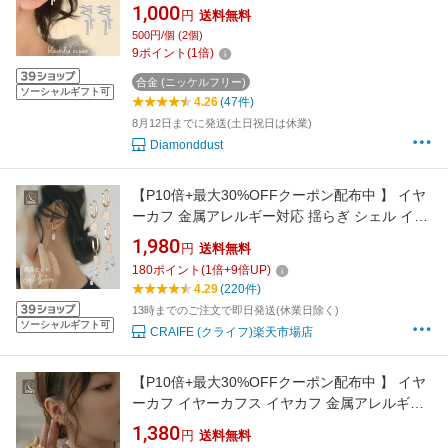
編み上げ リボンイヤーカフ リボン 両耳用 金属
1,000
円
送料無料
アレルギー対応 ニッケルフリー 2個セット デザ
500円/個 (2個)
イン ゴールド 金 シルバー 銀 お洒落 可愛い さ
9
ポイント
(
1
倍)
りげない トレンド ブランド
合金 (ニッケルフリー)
ソーシャルギフト可
4.26
(47件)
8月12日までに発送(土日祝日は休業)
Diamonddust
【P10倍+最大30%OFFクーポン配布中 】 イヤ
ーカフ 金属アレルギー対応 揺らぎ シェル イヤ
ーカフス イヤカフ 18K K18 ニッケルフリー レ
1,980
円
送料無料
ディース 大人 エレガント ジュエリー ラウンド
180
ポイント
(
1
倍+
9
倍UP)
スクエア ゴールド シルバー 送料無料 プチプラ
4.29
(220件)
イス高見え CRAIFE
13時までのご注文で即日発送(休業日除く)
ソーシャルギフト可
CRAIFE (クライフ)楽天市場店
【P10倍+最大30%OFFクーポン配布中 】 イヤ
ーカフ イヤーカフス イヤカフ 金属アレルギー
対応 18K ニッケルフリー ジルコニア ダブルラ
1,380
円
送料無料
イン レイヤード レディース かわいい ジュエリ