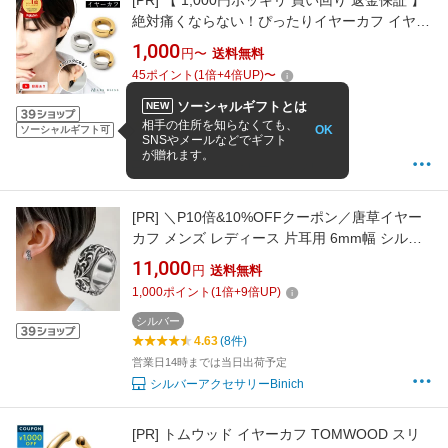
[PR]
【 1,000円ポッキリ 買い回り 返金保証 】
絶対痛くならない！ぴったりイヤーカフ イヤー
カフ イヤカフ 無段階調整 ピアス見えイヤリン
1,000
円〜
送料無料
グ 金属アレルギー 金アレ ゴールド シルバー コ
45
ポイント
(
1
倍+
4
倍UP)
〜
ンビカラー 片耳用 フープ ソーシャルギフト 大
人 【永久保証】
ステンレス
ソーシャルギフトとは
NEW
4.66
(649件)
相手の住所を知らなくても、
OK
ソーシャルギフト可
SNSやメールなどでギフト
1-3営業日以内に発送
が贈れます。
ママ向けアクセサリー レスブリス
[PR]
＼P10倍&10%OFFクーポン／唐草イヤー
カフ メンズ レディース 片耳用 6mm幅 シルバ
ー925 アラベスク フェイクピアス ピアス穴不
11,000
円
送料無料
要 ノンホール バネ式 スプリング イヤークリッ
1,000
ポイント
(
1
倍+
9
倍UP)
プ 幅広 ギフト 耳元アクセサリー 男性用 きれい
め カジュアル bae-3508
シルバー
4.63
(8件)
営業日14時までは当日出荷予定
シルバーアクセサリーBinich
[PR]
トムウッド イヤーカフ TOMWOOD スリ