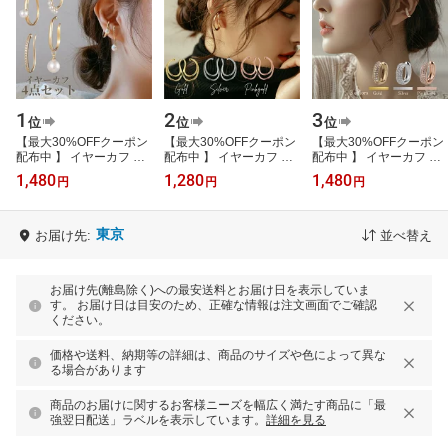
1
2
3
位
位
位
【最大30%OFFクーポン
【最大30%OFFクーポン
【最大30%OFFクーポン
配布中 】 イヤーカフ イ
配布中 】 イヤーカフ イ
配布中 】 イヤーカフ イ
ヤーカフス イヤカフ イ
ヤーカフス イヤカフ イ
ヤーカフス イヤカフ 金
1,480
1,280
1,480
円
円
円
ヤリング 4点セット 大ぶ
ヤリング 大ぶり 2点セッ
属アレルギー対応 14K ジ
り パール …
ト 金属ア…
ルコニア …
東京
お届け先:
並べ替え
お届け先(離島除く)への最安送料とお届け日を表示していま
す。 お届け日は目安のため、正確な情報は注文画面でご確認
ください。
価格や送料、納期等の詳細は、商品のサイズや色によって異な
る場合があります
商品のお届けに関するお客様ニーズを幅広く満たす商品に「最
強翌日配送」ラベルを表示しています。
詳細を見る