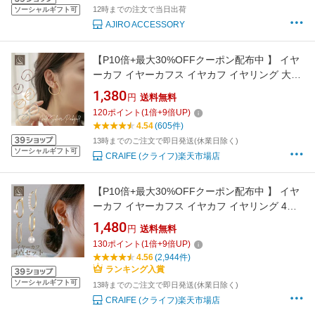
12時までの注文で当日出荷
ソーシャルギフト可
AJIRO ACCESSORY
【P10倍+最大30%OFFクーポン配布中 】 イヤ
ーカフ イヤーカフス イヤカフ イヤリング 大ぶ
り 2点セット ダブルライン 金属アレルギー対応
1,380
円
送料無料
18K 大人 かわいい ジュエリー ゴールド シルバ
120
ポイント
(
1
倍+
9
倍UP)
ー ピンクゴールド 送料無料 プチプライス高見
4.54
(605件)
え CRAIFE
13時までのご注文で即日発送(休業日除く)
ソーシャルギフト可
CRAIFE (クライフ)楽天市場店
【P10倍+最大30%OFFクーポン配布中 】 イヤ
ーカフ イヤーカフス イヤカフ イヤリング 4点
セット 大ぶり パール 金属アレルギー対応 18K
1,480
円
送料無料
レディース ニッケルフリー ゴールド シルバー
130
ポイント
(
1
倍+
9
倍UP)
ピンクゴールド 送料無料 ランキング1位 プチプ
4.56
(2,944件)
ライス高見え CRAIFE
ランキング入賞
ソーシャルギフト可
13時までのご注文で即日発送(休業日除く)
CRAIFE (クライフ)楽天市場店