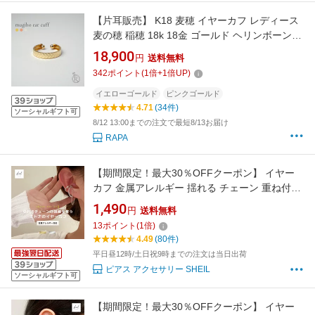
【片耳販売】 K18 麦穂 イヤーカフ レディース
麦の穂 稲穂 18k 18金 ゴールド ヘリンボーン
フープピアス イヤーカフス イヤカフ ウェアリ
18,900
円
送料無料
ング イヤリング 地金 シンプル 女性用 プレゼン
342
ポイント
(
1
倍+
1
倍UP)
ト ギフト 送料無料 金属アレルギー対応 ラパ
イエローゴールド
ピンクゴールド
4.71
(34件)
ソーシャルギフト可
8/12 13:00までの注文で最短8/13お届け
RAPA
【期間限定！最大30％OFFクーポン】 イヤー
カフ 金属アレルギー 揺れる チェーン 重ね付け
大ぶり イヤカフ 片耳用 レディース ストーン シ
1,490
円
送料無料
ンプル 大人 上品 可愛い 人気 トレンド 金属ア
13
ポイント
(
1
倍)
レルギー対応 きれいめ 可愛い
4.49
(80件)
平日昼12時/土日祝9時までの注文は当日出荷
ピアス アクセサリー SHEIL
ソーシャルギフト可
【期間限定！最大30％OFFクーポン】 イヤー