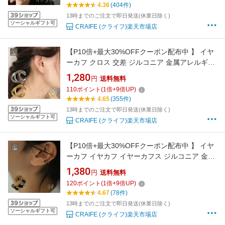
エリー ゴールド シルバー 送料無料 プチプライ
4.36
(404件)
ス高見え CRAIFE
13時までのご注文で即日発送(休業日除く)
ソーシャルギフト可
CRAIFE (クライフ)楽天市場店
【P10倍+最大30%OFFクーポン配布中 】 イヤ
ーカフ クロス 交差 ジルコニア 金属アレルギー
対応 18K コーティング ニッケルフリー イヤー
1,280
円
送料無料
カフス イヤカフ イヤリング 大人 ジュエリー ゴ
110
ポイント
(
1
倍+
9
倍UP)
ールド シルバー 送料無料 プチプライス高見え
4.65
(355件)
CRAIFE
13時までのご注文で即日発送(休業日除く)
ソーシャルギフト可
CRAIFE (クライフ)楽天市場店
【P10倍+最大30%OFFクーポン配布中 】 イヤ
ーカフ イヤカフ イヤーカフス ジルコニア 金属
アレルギー対応 18K ニッケルフリー レディー
1,380
円
送料無料
ス 大人 個性的 モダン かわいい エレガント ジ
120
ポイント
(
1
倍+
9
倍UP)
ュエリー ゴールド 片耳用 送料無料 プチプライ
4.67
(78件)
ス高見え CRAIFE
13時までのご注文で即日発送(休業日除く)
ソーシャルギフト可
CRAIFE (クライフ)楽天市場店