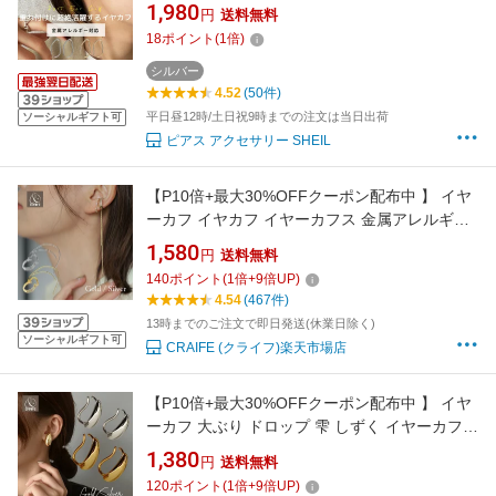
純度シルバー ゴールド シルバー 両耳 2つセッ
1,980
円
送料無料
ト 金属アレルギー ギフト プレゼント 925シル
18
ポイント
(
1
倍)
バー 重ね付け おしゃれ 人気 トレンド かわいい
SHEIL
シルバー
4.52
(50件)
平日昼12時/土日祝9時までの注文は当日出荷
ソーシャルギフト可
ピアス アクセサリー SHEIL
【P10倍+最大30%OFFクーポン配布中 】 イヤ
ーカフ イヤカフ イヤーカフス 金属アレルギー
対応 18K レディース 大人 ロングチェーン ジル
1,580
円
送料無料
コニア 個性的 モダン かわいい ジュエリー ゴー
140
ポイント
(
1
倍+
9
倍UP)
ルド シルバー 片耳用 送料無料 プチプライス高
4.54
(467件)
見え CRAIFE
13時までのご注文で即日発送(休業日除く)
ソーシャルギフト可
CRAIFE (クライフ)楽天市場店
【P10倍+最大30%OFFクーポン配布中 】 イヤ
ーカフ 大ぶり ドロップ 雫 しずく イヤーカフス
イヤカフ イヤリング 金属アレルギー対応 18K
1,380
円
送料無料
ニッケルフリー レイヤード 大人 かわいい ジュ
120
ポイント
(
1
倍+
9
倍UP)