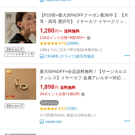
SWAROTONYA
【P10倍+最大30%OFFクーポン配布中 】 【片
耳・両耳 選択可】 イヤーカフ イヤークリップ
イヤーカフス イヤカフ イヤリング パール 金属
1,280
円〜
送料無料
アレルギー対応 18Kコーティング 大人 かわい
110
ポイント
(
1
倍+
9
倍UP)
〜
い ジュエリー ゴールド 送料無料 プチプライス
4.75
(169件)
高見え CRAIFE
13時までのご注文で即日発送(休業日除く)
ソーシャルギフト可
CRAIFE (クライフ)楽天市場店
最大50%OFF×全品送料無料！【サージカルス
テンレス】イヤーカフ 金属アレルギー対応 つ
けっぱなし ステンレス レディース イヤカフ カ
1,898
円
送料無料
フイヤリング 両耳用 2サイズ ビジュー 大人 ゴ
34
ポイント
(
1
倍+
1
倍UP)
ールド シルバー ピンクゴールド
ステンレス
4.57
(72件)
1〜3営業日以内に発送(土日祝を除く)
cream dot