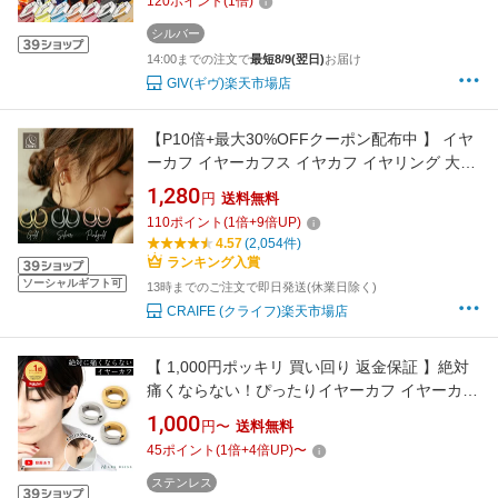
120
ポイント
(
1
倍)
プレゼント ギフト ユートレジャー U-
TREASURE
シルバー
14:00までの注文で
最短8/9(翌日)
お届け
GIV(ギヴ)楽天市場店
【P10倍+最大30%OFFクーポン配布中 】 イヤ
ーカフ イヤーカフス イヤカフ イヤリング 大ぶ
り 2点セット 金属アレルギー対応 18K ダブル
1,280
円
送料無料
ライン 大人 かわいい ジュエリー ゴールド シル
110
ポイント
(
1
倍+
9
倍UP)
バー ピンクゴールド 左右セット 送料無料 プチ
4.57
(2,054件)
プライス高見え CRAIFE
ランキング入賞
ソーシャルギフト可
13時までのご注文で即日発送(休業日除く)
CRAIFE (クライフ)楽天市場店
【 1,000円ポッキリ 買い回り 返金保証 】絶対
痛くならない！ぴったりイヤーカフ イヤーカフ
イヤカフ 無段階調整 ピアス見えイヤリング 金
1,000
円〜
送料無料
属アレルギー 金アレ ゴールド シルバー コンビ
45
ポイント
(
1
倍+
4
倍UP)
〜
カラー 片耳用 フープ ソーシャルギフト 大人
【永久保証】
ステンレス