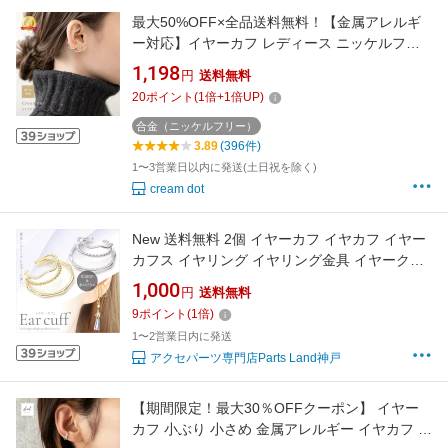
最大50%OFF×全品送料無料！【金属アレルギ
ー対応】イヤーカフ レディース ニッケルフリ
ー 18kコーティング イヤカフ 片耳用 メタル 大
1,198
円
送料無料
ぶり 変形 クロス イヤーカフス 大人 ゴールド
20
ポイント
(
1
倍+
1
倍UP)
シルバー ピンクゴールド
合金（ニッケルフリー）
3.89
(396件)
1〜3営業日以内に発送(土日祝を除く)
cream dot
New 送料無料 2個 イヤーカフ イヤカフ イヤー
カフス イヤリング イヤリング金具 イヤークリ
ップ 3連イヤーカフ 三連 大きめ 重ね付け ウェ
1,000
円
送料無料
ーブ デザイン L&A 高品質 上質 特殊鍍金
9
ポイント
(
1
倍)
K16GP 本ロジウム ハンドメイド 2個入
1〜2営業日内に発送
アクセパーツ専門店Parts Land神戸
【期間限定！最大30％OFFクーポン】 イヤー
カフ 小ぶり 小さめ 金属アレルギー イヤカフ 高