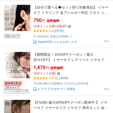
【自分で選べる◆セット割り対象商品】 イヤー
カフ イヤリング 金アレルギー対応 クロス ニッ
ケルフリー 安心 チェーン風 2連風 シンプル レ
790
円
送料無料
ディース 重ね付け 軟骨 片耳用 メール便送料無
14
ポイント
(
1
倍+
1
倍UP)
料
4.5
(257件)
3〜5日以内に発送(土日祝除く)
JewelVOX ジュエルボックス
【期間限定！15%OFFクーポン！最大
30％OFF】 イヤーカフ レディース イヤカフ 大
ぶり イヤリング パール セット ニッケルフリー
1,470
円
送料無料
18K 18金 大人 おしゃれ セット ギフト ゴール
13
ポイント
(
1
倍)
ド シルバー ピンクゴールド 高見え プレゼント
4.53
(1,164件)
SHEIL
平日昼12時/土日祝9時までの注文は当日出荷
ピアス アクセサリー SHEIL
ソーシャルギフト可
【P10倍+最大30%OFFクーポン配布中 】 イヤ
ーカフ イヤーカフス イヤカフ 両耳セット 金属