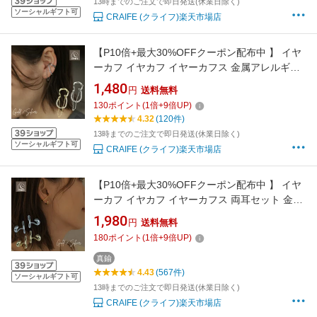
13時までのご注文で即日発送(休業日除く)
ソーシャルギフト可
CRAIFE (クライフ)楽天市場店
【P10倍+最大30%OFFクーポン配布中 】 イヤ
ーカフ イヤカフ イヤーカフス 金属アレルギー
対応 18K ニッケルフリー ジルコニア チェーン
1,480
円
送料無料
レディース 大人 かわいい ジュエリー ゴールド
130
ポイント
(
1
倍+
9
倍UP)
シルバー 左耳用 送料無料 プチプライス高見え
4.32
(120件)
CRAIFE
13時までのご注文で即日発送(休業日除く)
ソーシャルギフト可
CRAIFE (クライフ)楽天市場店
【P10倍+最大30%OFFクーポン配布中 】 イヤ
ーカフ イヤカフ イヤーカフス 両耳セット 金属
アレルギー対応 18K ニッケルフリー レディー
1,980
円
送料無料
ス 大人 ぷっくり 個性的 モダン かわいい ジュ
180
ポイント
(
1
倍+
9
倍UP)
エリー ゴールド シルバー 両耳用 送料無料 プチ
プライス高見え CRAIFE
真鍮
4.43
(567件)
ソーシャルギフト可
13時までのご注文で即日発送(休業日除く)
CRAIFE (クライフ)楽天市場店