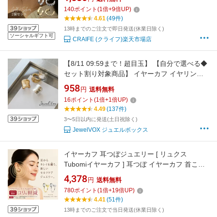
レイヤード レディース 大人 かわいい ジュエリ
140
ポイント
(
1
倍+
9
倍UP)
ー ゴールド シルバー 送料無料 プチプライス高
4.61
(49件)
見え CRAIFE
13時までのご注文で即日発送(休業日除く)
ソーシャルギフト可
CRAIFE (クライフ)楽天市場店
【8/11 09:59まで！超目玉】 【自分で選べる◆
セット割り対象商品】 イヤーカフ イヤリング
金属アレルギー 対応 アンティーク 幅広 シンプ
958
円
送料無料
ル ゴールド シルバー 重ね着け トレンド ニッケ
16
ポイント
(
1
倍+
1
倍UP)
ルフリー 安心 大ぶり メール便送料無料
4.49
(137件)
3〜5日以内に発送(土日祝除く)
JewelVOX ジュエルボックス
イヤーカフ 耳つぼジュエリー [ リュクス
Tubomiイヤーカフ ] 耳つぼ イヤーカフ 首こり
肩こり 目の疲れ 疲れ軽減 アクセサリー イヤリ
4,378
円
送料無料
ング おしゃれ 日本製 耳つぼケア おしゃれアク
780
ポイント
(
1
倍+
19
倍UP)
セ 首 肩ケア シンプルデザイン 耳つぼ ジュエリ
4.41
(51件)
ープレゼント 母の日 アクセサリー
13時までのご注文で当日発送(休業日除く)