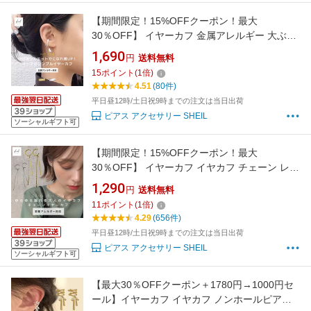
【期間限定！15%OFFクーポン！最大
30％OFF】 イヤーカフ 金属アレルギー 大ぶり
デザイン イヤカフ 片耳用 14Kコーティング レ
1,690
円
送料無料
ディース 大ぶり シンプル 大人 上品 可愛い 人
15
ポイント
(
1
倍)
気 トレンド ニッケルフリー 金属アレルギー対
4.51
(80件)
応
平日昼12時/土日祝9時までの注文は当日出荷
ピアス アクセサリー SHEIL
ソーシャルギフト可
【期間限定！15%OFFクーポン！最大
30％OFF】 イヤーカフ イヤカフ チェーン レデ
ィース 両耳用 大ぶり フープ 金属アレルギー対
1,290
円
送料無料
応 揺れる 大人 上品 きれいめ 可愛い ゴールド
11
ポイント
(
1
倍)
シルバー プレゼント ギフト SHEIL チェーンピ
4.29
(656件)
アス 揺れるイヤーカフ 送料無料
平日昼12時/土日祝9時までの注文は当日出荷
ピアス アクセサリー SHEIL
ソーシャルギフト可
【最大30％OFFクーポン＋1780円→1000円セ
ール】イヤーカフ イヤカフ ノンホールピアス