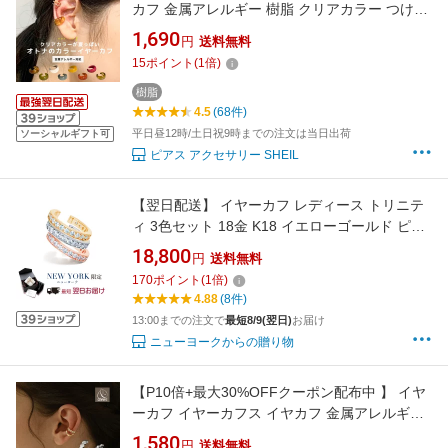
カフ 金属アレルギー 樹脂 クリアカラー つけっ
ぱなし 夏カラー デザイン イヤカフ 片耳用 レデ
1,690
円
送料無料
ィース 大ぶり シンプル 大人 上品 可愛い 人気
15
ポイント
(
1
倍)
トレンド 金属アレルギー対応
樹脂
4.5
(68件)
平日昼12時/土日祝9時までの注文は当日出荷
ソーシャルギフト可
ピアス アクセサリー SHEIL
【翌日配送】 イヤーカフ レディース トリニテ
ィ 3色セット 18金 K18 イエローゴールド ピン
クゴールド プラチナ 加工 ノンホールピアス イ
18,800
円
送料無料
ヤリング ブランド 人気 誕生日プレゼント 結婚
170
ポイント
(
1
倍)
記念日 女性 妻 嫁 彼女 母 50代 40代 30代 ギフ
4.88
(8件)
ト おしゃれ
13:00までの注文で
最短8/9(翌日)
お届け
ニューヨークからの贈り物
【P10倍+最大30%OFFクーポン配布中 】 イヤ
ーカフ イヤーカフス イヤカフ 金属アレルギー
対応 14K ジルコニア ニッケルフリー 重ね付け
1,580
円
送料無料