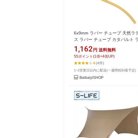
6x9mm ラバー チューブ 天然ラ
ス ラバー チューブ カタパルト 
チューブ 天然ラテックス ラバー
1,162
円
送料無料
ド パチンコ ラバー バンドホース
55
ポイント
(
1
倍+
4
倍UP)
4
(4件)
1~2営業日以内に配送(一週間程到着予定)
BaibaiyiSHOP