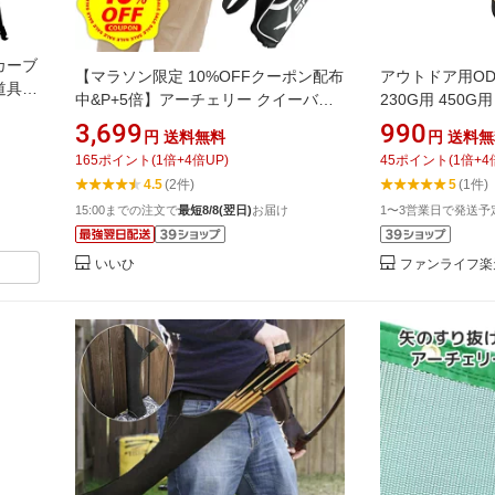
カーブ
【マラソン限定 10%OFFクーポン配布
アウトドア用OD
道具
中&P+5倍】アーチェリー クイーバー
230G用 450G
 テ
アーチェリーバック 弓道 矢筒 矢入れ
フォード製 ガス
3,699
990
矢6本
円
送料無料
円
送料無
バッグ 弓矢 ケース 筒 アローホルダー
SDKMC230
165
ポイント
(
1
倍+
4
倍UP)
45
ポイント
(
1
倍+
4
矢収納 リュック
4.5
(2件)
5
(1件)
15:00までの注文で
最短8/8(翌日)
お届け
1〜3営業日で発送予
いいひ
ファンライフ楽