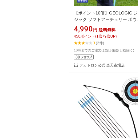
【ポイント10倍】GEOLOGIC 
ジック ソフトアーチェリー ボウ
Discovery ジュニア | 子供用 子
4,990
円
送料無料
も 遊び おもちゃ アウトドア ア
450
ポイント
(
1
倍+
9
倍UP)
リー スポーツアーチェリー 弓 矢
3
(2件)
10時までのご注文は当日発送(日祝除く)
デカトロン公式 楽天市場店