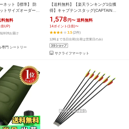
ーネット【標準】 防
【送料無料】【楽天ランキング1位獲
ネットサイズオーダーネ
得】キャプテンスタッグ(CAPTAIN
2cm][高さ150〜
STAG) 保冷バッグ クーラーバッグ ト
1,578
送料無料
円〜
送料無料
メッシュ網 ラッセル ポリ
ートクーラーバッグ 【容量4L/10L】
1
倍UP)
14
ポイント
(
1
倍)
〜
弓道場 アーチェリー場
シルバー デリス
3.5
(2件)
短8/28お届け
12時まで当日出荷(出荷は営業日のみ)
ル専門 シートリー
サクライフマーケット