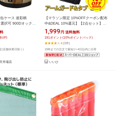
缶ケース 迷彩柄
【マラソン限定 10%OFFクーポン配布
用 選択可 900Dオックス
中&DEAL 10%還元】【2点セット】ア
缶カバー 軽量
ーチェリー アームガード タブ セット
1,999
料
円
送料無料
弓道 腕 保護 フィンガープロテクター
倍UP)
181
ポイント
(
10
%ポイントバック)
フィンガーガード 射撃 安全保護 レザ
4
(3件)
ー
定(店舗休業日除く)
15時までの注文で最短1〜4日以内に出荷
天市場店
いいひ