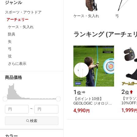
ジャンル
スポーツ・アウトドア
ケース・矢入れ
弓
アーチェリー
ケース・矢入れ
ランキング (アーチェリ
防具
矢
弓
弦
さらに表示
商品価格
2
1
位
位
【マラソ
【ポイント10倍】
10%OF
GEOLOGIC ジオロジッ
&DEAL
ク ソフトアーチェリー
~
1,999
4,990
円
点セット
ボウ Discovery ジュニア
アームガ
| 子供用 子供 子…
検索
ッ…
カラー