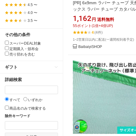
[PR]
6x9mm ラバー チューブ 
4.5 〜
ックス ラバー チューブ カタパル
4.0 〜
バー チューブ 天然ラテックス 
1,162
円
送料無料
3.5 〜
バンド パチンコ ラバー バンド
55
ポイント
(
1
倍+
4
倍UP)
4
(4件)
その他の条件
1~2営業日以内に配送(一週間程到着予定)
スーパーDEAL対象
BaibaiyiSHOP
定期購入・頒布会
売り切れを含む
ギフト
詳細検索
すべて
いずれか
商品名のみで検索する
除外キーワード