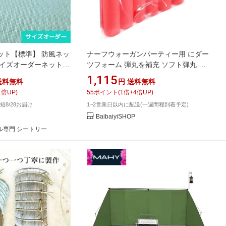
ット【標準】 防風ネッ
ナーフウォーガンパーティー用 にダー
サイズオーダーネット
ツフォーム 弾丸を補充 ソフト弾丸 レ
][高さ50〜99cm] 網 メ
ジャースポーツ FBA限定 ウィッシュ
1,115
送料無料
円
送料無料
ル ポリエステル 防矢
メガ ソフト弾丸銃 スポンジ EVAラウ
1
倍UP)
55
ポイント
(
1
倍+
4
倍UP)
リー場 グラウンド
ンドヘッド弾
短8/28お届け
1~2営業日以内に配送(一週間程到着予定)
BaibaiyiSHOP
ル専門 シートリー