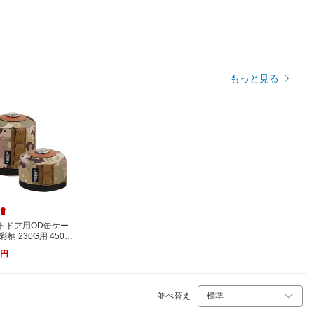
もっと見る
トドア用OD缶ケー
彩柄 230G用 450G
選択可 900Dオックス
円
ード製 ガス缶カバ
量 SDKMC230
並べ替え