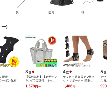
矢
防具
弦
ー)
3
4
5
位
位
位
ン限定
【送料無料】【楽天ラン
サッカー 足首固定 2枚セ
アウ
Fクーポン配布中
キング1位獲得】キャプ
ット サポーター 簡単装
ス 迷
 10%還元】【2
テンスタッグ(CAPTAIN
着 足首サポーター 怪我
用 
1,578
1,486
990
円
円
〜
円
】アーチェリー
STAG) 保冷バッグ クー
防止 フリーサイズ 薄手
フォ
ード タブ セ
ラーバッグ ト…
足首 左…
ー 軽