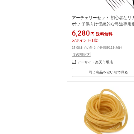
アーチェリーセット 初心者なリ
ボウ 子供向け伝統的な弓道専用
右左手兼用の練習弓 取り外し可能
6,280
円
送料無料
ィーンエイジャーのプレゼント 
57
ポイント
(
1
倍)
とターゲット紙2枚付属
15:00までの注文で最短8/11お届け
アーサイト楽天市場店
同じ商品を安い順で見る