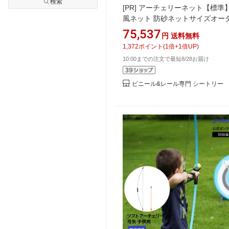
検索
[PR]
アーチェリーネット【標準】
風ネット 防砂ネットサイズオー
ット [幅607〜810cm][高さ150〜
75,537
円
送料無料
199cm] 網 メッシュ網 ラッセル
1,372
ポイント
(
1
倍+
1
倍UP)
エステル 防矢 弓道場 アーチェ
10:00までの注文で最短8/28お届け
グラウンド
ビニール&レール専門 シートリー