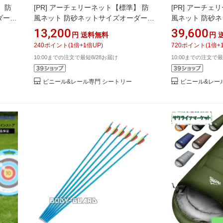
 防
[PR]
アーチェリーネット【標準】 防
[PR]
アーチェリ
ダーネ
風ネット 防砂ネットサイズオーダーネ
風ネット 防砂
ット [幅100〜198cm][高さ50〜99cm]
ット [幅199〜40
13,200
39,600
円
送料無料
円
 ポリ
網 メッシュ網 ラッセル ポリエステル
199cm] 網 
240
ポイント
(
1
倍+
1
倍UP)
720
ポイント
(
1
倍+
リー場
防矢 弓道場 アーチェリー場 グラウン
エステル 防矢 
10:00までの注文で最短8/28お届け
10:00までの注文で最
ド
グラウンド
ビニール&レール専門 シートリー
ビニール&レー