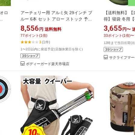
ジオロ
アーチェリー用 アルミ矢 29インチ ブ
【送料無料】【
ルー 6本 セット アロー ストック 予備
得】寝袋 冬用
供 子ど
消耗品 スペア 練習用 補充用 アーチェ
230T防水】4in1
8,556
3,655
円
送料無料
円〜
ーチェ
リー 矢 グラスファイバー スポーツ ボ
1.8Kg 2.2K
77
ポイント
(
1
倍)
33
ポイント
(
1
倍)
〜
 弓矢
ウ 弓矢 スポーツ用品 アーチェリーグ
シュラフ 封筒型
3
(1件)
12時まで当日出荷(
ッズ 弓矢用品 スポーツアーチェリー
快適温度-5
1〜2日以内に発送予定(店舗休業日を除く)
サクライフマー
ボディーガード楽天市場店