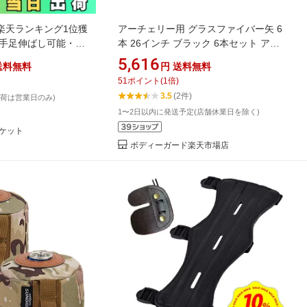
楽天ランキング1位獲
アーチェリー用 グラスファイバー矢 6
【手足伸ばし可能・
本 26インチ ブラック 6本セット アロ
多機能 1.4Kg 1.1Kg
ー ストック 予備 消耗品 スペア 練習用
5,616
送料無料
円
送料無料
g 寝袋 オールシーズン 夏用
補充用 アーチェリー 矢 グラスファイ
51
ポイント
(
1
倍)
 コンパクト 軽量 中綿
バー スポーツ ボウ 弓矢 スポーツ用品
3.5
(2件)
出荷は営業日のみ)
アーチェリーグッズ 弓矢用品 スポー
1〜2日以内に発送予定(店舗休業日を除く)
ツアーチェリー
ケット
ボディーガード楽天市場店