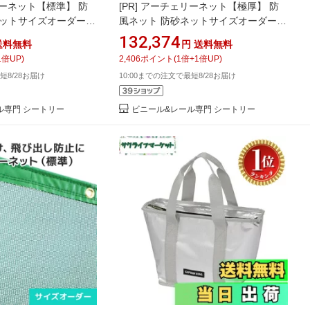
ーネット【標準】 防
[PR]
アーチェリーネット【極厚】 防
ネットサイズオーダーネ
風ネット 防砂ネットサイズオーダーネ
8cm][高さ150〜
ット [幅403〜606cm][高さ250〜
132,374
送料無料
円
送料無料
メッシュ網 ラッセル ポリ
299cm] 網 メッシュ網 厚め ラッセル
1
倍UP)
2,406
ポイント
(
1
倍+
1
倍UP)
弓道場 アーチェリー場
ポリエステル 防矢 弓道場 アーチェリ
短8/28お届け
10:00までの注文で最短8/28お届け
ー場 グラウンド
ル専門 シートリー
ビニール&レール専門 シートリー