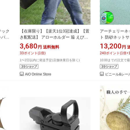
テック
【在庫限り】【楽天1位3冠達成】【置
アーチェリーネ
ラバー
き配配送】 アローホルダー 箙 えびら
ト 防砂ネット
 バン
アーチェリー アーチェリーバック 弓
[幅100〜198cm
3,680
13,200
円
送料無料
円
道 矢筒 矢入れ バッグ 弓矢 ケース 筒
ッシュ網 ラッセ
33
ポイント
(
1
倍)
240
ポイント
(
1
倍+
アロー ホルダー 矢収納 腰掛け矢筒 矢
弓道場 アーチェ
1〜2日以内に発送予定(店舗休業日を除く)
10:00までの注文で最
入れる 矢バッグ アーチェリーバッグ
丈夫 着脱が簡単 弓道 トレーニング道
具
AiO Online Store
ビニール&レー