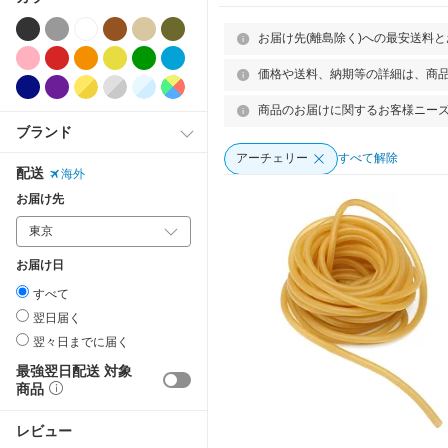
お届け先(離島除く)への最安送料
価格や送料、納期等の詳細は、商
商品のお届けに関するお客様ニー
ブランド
アーチェリー
すべて解除
配送
海外
お届け先
お届け日
すべて
翌日届く
翌々日までに届く
最強翌日配送 対象
商品
レビュー