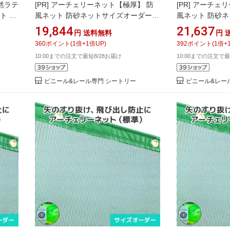
天然ラテ
[PR]
アーチェリーネット【極厚】 防
[PR]
アーチェリ
ト ラ
風ネット 防砂ネットサイズオーダーネ
風ネット 防砂
ラバー
ット [幅100〜198cm][高さ50〜99cm]
ット [幅100〜19
19,844
21,637
円
送料無料
円
ホース
網 メッシュ網 厚め ラッセル ポリエス
199cm] 網 
360
ポイント
(
1
倍+
1
倍UP)
392
ポイント
(
1
倍+
テル 防矢 弓道場 アーチェリー場 グラ
エステル 防矢 
10:00までの注文で最短8/28お届け
10:00までの注文で最
ウンド
グラウンド
ビニール&レール専門 シートリー
ビニール&レー