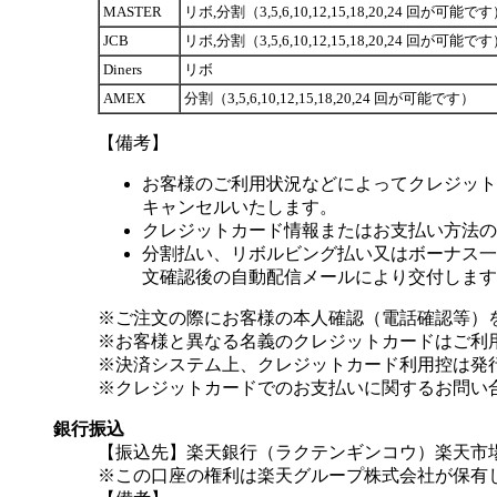
MASTER
リボ,分割（3,5,6,10,12,15,18,20,24 回が可能で
JCB
リボ,分割（3,5,6,10,12,15,18,20,24 回が可能で
Diners
リボ
AMEX
分割（3,5,6,10,12,15,18,20,24 回が可能です）
【備考】
お客様のご利用状況などによってクレジット
キャンセルいたします。
クレジットカード情報またはお支払い方法の
分割払い、リボルビング払い又はボーナス一括
文確認後の自動配信メールにより交付します
※ご注文の際にお客様の本人確認（電話確認等）
※お客様と異なる名義のクレジットカードはご利
※決済システム上、クレジットカード利用控は発
※クレジットカードでのお支払いに関するお問い
銀行振込
【振込先】楽天銀行（ラクテンギンコウ）楽天市場支
※この口座の権利は楽天グループ株式会社が保有