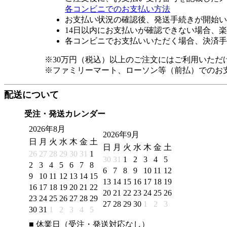
各コンビニでのお支払い方法
お支払い状況の確認後、発送手続きが開始い
14日以内にお支払いが確認できない場合、
各コンビニでお支払いいただく場合、決済手
※30万円（税込）以上のご注文にはご利用いただ
※ファミリーマート、ローソン等（前払）でのお
配送について
受注・発送カレンダー
2026年8月
2026年9月
日
月
火
水
木
金
土
日
月
火
水
木
金
土
26
27
28
29
30
31
1
30
31
1
2
3
4
5
2
3
4
5
6
7
8
6
7
8
9
10
11
12
9
10
11
12
13
14
15
13
14
15
16
17
18
19
16
17
18
19
20
21
22
20
21
22
23
24
25
26
23
24
25
26
27
28
29
27
28
29
30
1
2
3
30
31
1
2
3
4
5
■
休業日（受注・発送対応なし）