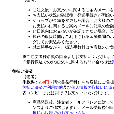
【備考】
ご注文後、お支払いに関するご案内メールを
お支払い状況の確認後、発送手続きが開始い
ショップが金額を変更した場合、お客様のご
お支払いに関するご案内メールに記載の金額
14日以内にお支払いが確認できない場合、
振込の取扱時間はご利用される金融機関のホ
グにてお振込みください。
誠に勝手ながら、振込手数料はお客様のご負
※ご注文者様名義の口座よりお支払いください。
※銀行振込でのお支払いに関するお問い合わせは
後払い決済
【備考】
手数料：
250円
（請求書発行料）をお客様にご負担
後払い決済ご利用規約
及び
個人情報の取扱いに係
各コンビニまたは銀行でお支払いいただけます。
商品発送後、注文者メールアドレスに対して
ンズよりご請求します）。メール受取後14
後払い決済でのお支払い方法