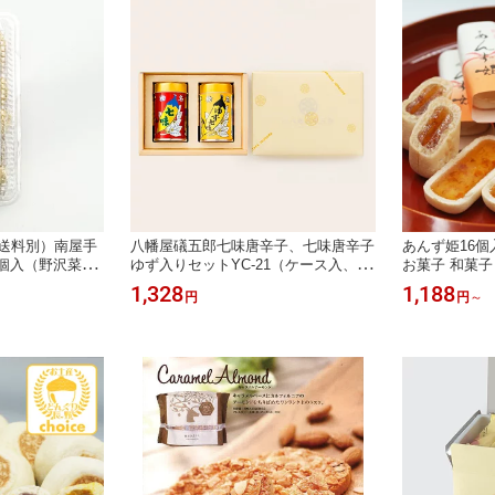
便送料別）南屋手
八幡屋礒五郎七味唐辛子、七味唐辛子
あんず姫16
個入（野沢菜・
ゆず入りセットYC-21（ケース入、八
お菓子 和菓子
ベツ・大根）（信
幡屋礒五郎包装）（信州長野のお土産
もなか 土産 
1,328
1,188
円
円
～
寄せ グルメ お
八幡屋礒五郎 七味唐辛子 七味唐がら
野土産 長野お
やき 長野お焼き
し 七味唐からし 八幡や磯五郎 八幡屋
 通販）
磯五郎 土産 おみやげ 善光寺 長野県
長野土産 長野お土産）