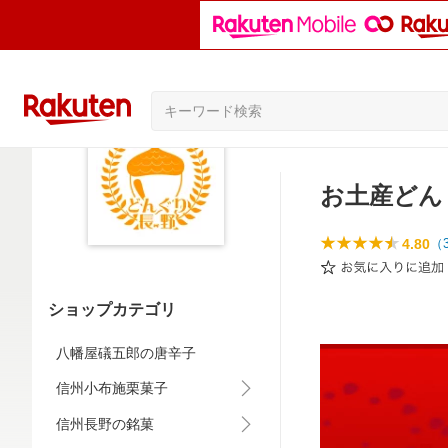
お土産どん
4.80
（
ショップカテゴリ
八幡屋礒五郎の唐辛子
信州小布施栗菓子
信州長野の銘菓