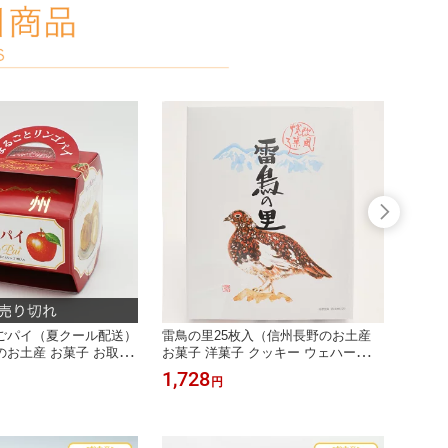
ごパイ（夏クール配送）
雷鳥の里25枚入（信州長野のお土産
信州そ
お土産 お菓子 お取り
お菓子 洋菓子 クッキー ウェハース
金箱（
 林檎パイ アップルパイ
土産 おみやげ お取り寄せ スイーツ
野県 
1,728
3,13
円
お菓子 林檎ケーキ 洋菓
長野県 長野土産 長野お土産）
ば お
長野お土産 通販）
お土産