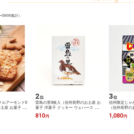
〜08/06集計）
2
3
位
位
メルアーモンド8
雷鳥の里9枚入（信州長野のお土産 お
信州限定じゃ
土産 お菓子 お
菓子 洋菓子 クッキー ウェハース 土
（信州長野のお
ーツ 洋菓子 ギ
産 おみやげ お取り寄せ スイーツ 長
やげ 長野県 
810
1,080
円
円
ー 長野土産 軽
野県 長野土産 長野お土産）
長野土産 長野
産 通販）