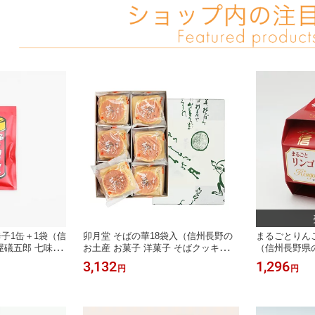
子1缶＋1袋（信
卯月堂 そばの華18袋入（信州長野の
まるごとりん
屋礒五郎 七味唐
お土産 お菓子 洋菓子 そばクッキー
（信州長野県の
子 八幡や磯五郎
土産 おみやげ 長野県 銘菓 蕎麦の華
寄せ スイーツ
3,132
1,296
円
円
 善光寺 長野
長野土産 長野お土産 通販 卯月堂）
おみやげ 林檎
子 長野土産 