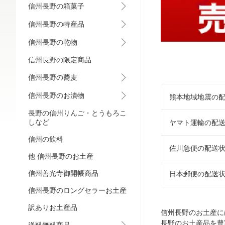
信州長野の箱菓子
信州長野の特産品
信州長野の乾物
信州長野の限定商品
信州長野の蕎麦
信州長野のお漬物
熊本地域地震の
長野の信州りんご・とうもろこ
しなど
ヤマト運輸の配
信州の飲料
佐川急便の配送
他 信州長野のお土産
信州善光寺御開帳商品
日本郵便の配送
信州長野のロングセラーお土産
訳ありお土産品
信州長野のお土産に
長野のお土産品を豊