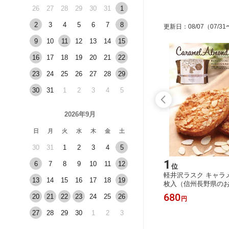
26
27
28
29
30
31
1
2
3
4
5
6
7
8
更新日
：
08/07
（07/31
9
10
11
12
13
14
15
16
17
18
19
20
21
22
23
24
25
26
27
28
29
30
31
1
2
3
4
5
2026年9月
日
月
火
水
木
金
土
30
31
1
2
3
4
5
15
1
6
7
8
9
10
11
12
位
位
 お菓子
胡麻くるみ味噌仕立てくるみそばつゆ
軽井沢ラスク キャラ
13
14
15
16
17
18
19
おみやげ
あずみ庵（信州長野のお土産 土産 お
枚入（信州長野県のお
土産 通
みやげ お取り寄せ ご当地 グルメ 長
取り寄せ ご当地 スイ
648
680
20
21
22
23
24
25
26
円
円
野県 胡桃蕎麦つゆ 長野土産 長野お土
フト 焼き菓子 クッキ
産 通販）
井沢土産 軽井沢お土
27
28
29
30
1
2
3