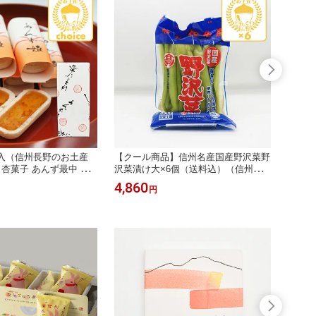
個入（信州長野のお土産
【クール商品】信州名産国産野沢菜野
【割引
 杏菓子 あんず最中 杏
沢菜漬け大×6個（送料込）（信州長
（信州
おみやげ 長野県 銘菓 長
野のお土産 土産 長野県 野沢菜漬け物
菓子 
4,860
4,21
円
土産 通販 利久堂）
野沢菜漬物 のざわな漬け 長野土産 長
長野県
野お土産）
土産 