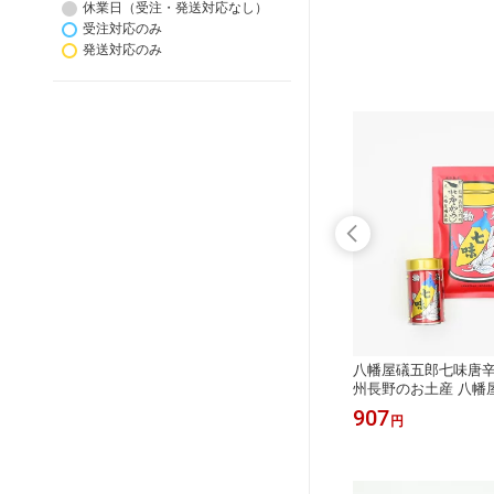
休業日（受注・発送対応なし）
受注対応のみ
発送対応のみ
割引送料
牛乳フォンデュ（信州長野のお土産
八幡屋礒五郎七味唐辛
土産 お
お取り寄せ 牛乳パン ミルククリーム
州長野のお土産 八幡
菓子 栗
ミルクジャム スプレッド おみやげ 長
辛子 七味唐がらし 柚
756
907
円
円
長野土産
野県 長野お土産 通販）
八幡屋磯五郎 おみやげ
県）