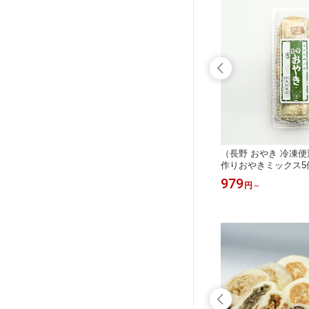
わさび醤
エンガディーナ8個入（信州長野のお
（長野 おやき 冷凍
長野のお
土産 お菓子 洋菓子 胡桃菓子 くるみ
作りおやきミックス5
スナック
の焼き菓子 土産 おみやげ 長野県 エ
なす・あんこ・キャ
1,566
979
円
円
～
野お土産
ンガディナー 長野土産 長野お土産 通
州長野のお土産 お取り
販）
みやげ 長野県 信州お
長野土産 長野お土産