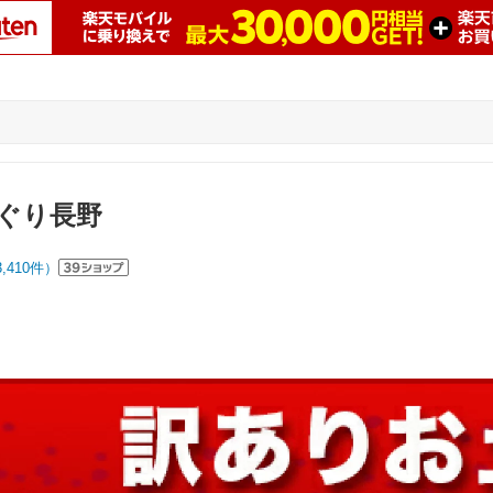
ぐり長野
3,410
件）