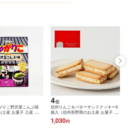
4
5
位
位
がりこ野沢菜こんぶ味
信州りんご＆バターサンドクッキー6
雷鳥の
土産 お菓子 土産 おみ
個入（信州長野県のお土産 お菓子 お
細・の
カルビー スナック菓子
取り寄せ ご当地 スイーツ りんごクッ
お菓子
1,030
2,27
円
お土産 通販）
キー 林檎バターサンドクッキー 洋菓
子 長野土産 長野お土産 通販）