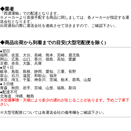
◆業者
『西濃運輸』での配達となります。
※メーカーより直接手配する商品に関しましては、各メーカーが指定する運
送会社となります。
出荷通知の際に運送会社を連絡させて頂きますので、ご確認下さい。
◆商品出荷から到着までの目安(大型宅配便を除く)
●翌日
福岡、佐賀、大分、長崎、熊本、宮崎、鹿児島
岡山、広島、山口、香川、徳島、高知、愛媛
京都、奈良、大阪、兵庫
●翌々日
岐阜、鳥取、島根、静岡、愛知、三重、長野
富山、石川、滋賀、和歌山、福井
東京、埼玉、千葉、神奈川、茨城、栃木、群馬、山梨
●３日後
青森、秋田、岩手、宮城、山形、福島、新潟
●配達不可
北海道、沖縄、離島
※交通事情・天候により多少の遅れが生じることがあります。予めご了承下
さい。
※大型宅配便については各運送会社の備考欄をご確認下さい。