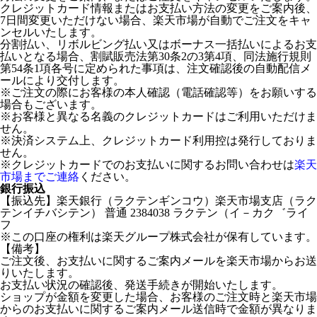
クレジットカード情報またはお支払い方法の変更をご案内後、
7日間変更いただけない場合、楽天市場が自動でご注文をキャ
ンセルいたします。
分割払い、リボルビング払い又はボーナス一括払いによるお支
払いとなる場合、割賦販売法第30条2の3第4項、同法施行規則
第54条1項各号に定められた事項は、注文確認後の自動配信メ
ールにより交付します。
※ご注文の際にお客様の本人確認（電話確認等）をお願いする
場合もございます。
※お客様と異なる名義のクレジットカードはご利用いただけま
せん。
※決済システム上、クレジットカード利用控は発行しておりま
せん。
※クレジットカードでのお支払いに関するお問い合わせは
楽天
市場までご連絡
ください。
銀行振込
【振込先】楽天銀行（ラクテンギンコウ）楽天市場支店（ラク
テンイチバシテン） 普通 2384038 ラクテン（イ－カク゛ライ
フ
※この口座の権利は楽天グループ株式会社が保有しています。
【備考】
ご注文後、お支払いに関するご案内メールを楽天市場からお送
りいたします。
お支払い状況の確認後、発送手続きが開始いたします。
ショップが金額を変更した場合、お客様のご注文時と楽天市場
からのお支払いに関するご案内メール送信時で金額が異なりま