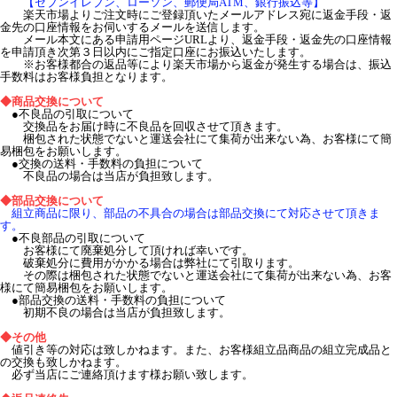
【セブンイレブン、ローソン、郵便局ATM、銀行振込等】
楽天市場よりご注文時にご登録頂いたメールアドレス宛に返金手段・返
金先の口座情報をお伺いするメールを送信します。
メール本文にある申請用ページURLより、返金手段・返金先の口座情報
を申請頂き次第３日以内にご指定口座にお振込いたします。
※お客様都合の返品等により楽天市場から返金が発生する場合は、振込
手数料はお客様負担となります。
◆商品交換について
●不良品の引取について
交換品をお届け時に不良品を回収させて頂きます。
梱包された状態でないと運送会社にて集荷が出来ない為、お客様にて簡
易梱包をお願いします。
●交換の送料・手数料の負担について
不良品の場合は当店が負担致します。
◆部品交換について
組立商品に限り、部品の不具合の場合は部品交換にて対応させて頂きま
す。
●不良部品の引取について
お客様にて廃棄処分して頂ければ幸いです。
破棄処分に費用がかかる場合は弊社にて引取ります。
その際は梱包された状態でないと運送会社にて集荷が出来ない為、お客
様にて簡易梱包をお願いします。
●部品交換の送料・手数料の負担について
初期不良の場合は当店が負担致します。
◆その他
値引き等の対応は致しかねます。また、お客様組立品商品の組立完成品と
の交換も致しかねます。
必ず当店にご連絡頂けます様お願い致します。