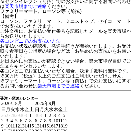
※セブンイレブン（前払）でのお支払いに関するお問い合わせ
は
楽天市場までご連絡
ください。
ファミリーマート、ローソン等（前払）
【備考】
ローソン、ファミリーマート、ミニストップ、セイコーマート
でお支払いいただけます。
ご注文後に、お支払い受付番号を記載したメールを楽天市場か
らお送りいたします。
各コンビニでのお支払い方法
お支払い状況の確認後、発送手続きが開始いたします。お受け
取り希望日をご指定の場合などは、お早めのお支払いをお願い
いたします。
14日以内にお支払いが確認できない場合、楽天市場が自動でご
注文をキャンセルいたします。
各コンビニでお支払いいただく場合、決済手数料は無料です。
※30万円（税込）以上のご注文にはご利用いただけません。
※ファミリーマート、ローソン等（前払）でのお支払いに関す
るお問い合わせは
楽天市場までご連絡
ください。
受注・発送カレンダー
2026年8月
2026年9月
日
月
火
水
木
金
土
日
月
火
水
木
金
土
26
27
28
29
30
31
1
30
31
1
2
3
4
5
2
3
4
5
6
7
8
6
7
8
9
10
11
12
9
10
11
12
13
14
15
13
14
15
16
17
18
19