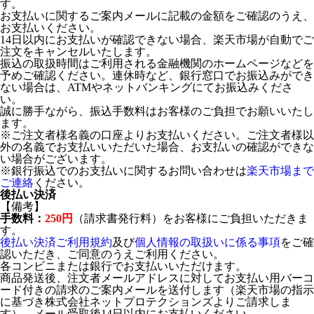
す。
お支払いに関するご案内メールに記載の金額をご確認のうえ、
お支払いください。
14日以内にお支払いが確認できない場合、楽天市場が自動でご
注文をキャンセルいたします。
振込の取扱時間はご利用される金融機関のホームページなどを
予めご確認ください。連休時など、銀行窓口でお振込みができ
ない場合は、ATMやネットバンキングにてお振込みくださ
い。
誠に勝手ながら、振込手数料はお客様のご負担でお願いいたし
ます。
※ご注文者様名義の口座よりお支払いください。ご注文者様以
外の名義でお支払いいただいた場合、お支払いの確認ができな
い場合がございます。
※銀行振込でのお支払いに関するお問い合わせは
楽天市場まで
ご連絡
ください。
後払い決済
【備考】
手数料：
250円
（請求書発行料）をお客様にご負担いただきま
す。
後払い決済ご利用規約
及び
個人情報の取扱いに係る事項
をご確
認いただき、ご同意のうえご利用ください。
各コンビニまたは銀行でお支払いいただけます。
商品発送後、注文者メールアドレスに対してお支払い用バーコ
ード付きの請求のご案内メールを送付します（楽天市場の指示
に基づき株式会社ネットプロテクションズよりご請求しま
す）。メール受取後14日以内にお支払いください。