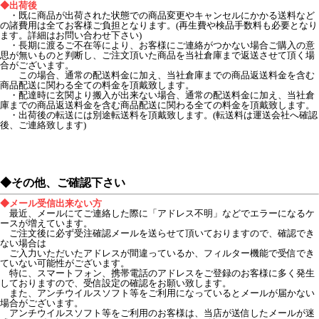
◆出荷後
・既に商品が出荷された状態での商品変更やキャンセルにかかる送料など
の諸費用は全てお客様ご負担となります。(再生費や検品手数料も必要となり
ます。詳細はお問い合わせ下さい)
・長期に渡るご不在等により、お客様にご連絡がつかない場合ご購入の意
思が無いものと判断し、ご注文頂いた商品を当社倉庫まで返送させて頂く場
合がございます。
この場合、通常の配送料金に加え、当社倉庫までの商品返送料金を含む
商品配送に関わる全ての料金を頂戴致します。
・配達時に玄関より搬入が出来ない場合、通常の配送料金に加え、当社倉
庫までの商品返送料金を含む商品配送に関わる全ての料金を頂戴致します。
・出荷後の転送には別途転送料を頂戴致します。(転送料は運送会社へ確認
後、ご連絡致します)
◆その他、ご確認下さい
◆メール受信出来ない方
最近、メールにてご連絡した際に「アドレス不明」などでエラーになるケ
ースが増えています。
ご注文後に必ず受注確認メールを送らせて頂いておりますので、確認でき
ない場合は
ご入力いただいたアドレスが間違っているか、フィルター機能で受信でき
ていない可能性がございます。
特に、スマートフォン、携帯電話のアドレスをご登録のお客様に多く発生
しておりますので、受信設定の確認をお願い致します。
また、アンチウイルスソフト等をご利用になっているとメールが届かない
場合がございます。
アンチウイルスソフト等をご利用のお客様は、当店が送信したメールが迷