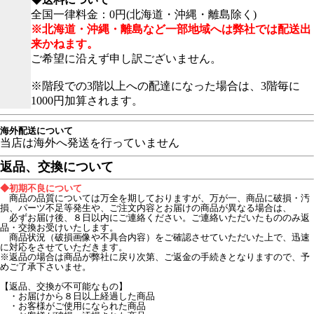
全国一律料金：0円(北海道・沖縄・離島除く)
※北海道・沖縄・離島など一部地域へは弊社では配送出
来かねます。
ご希望に沿えず申し訳ございません。
※階段での3階以上への配達になった場合は、3階毎に
1000円加算されます。
海外配送について
当店は海外へ発送を行っていません
返品、交換について
◆初期不良について
商品の品質については万全を期しておりますが、万が一、商品に破損・汚
損、パーツ不足等発生や、ご注文内容とお届けの商品が異なる場合は、
必ずお届け後、８日以内にご連絡ください。ご連絡いただいたもののみ返
品・交換お受けいたします。
商品状況（破損画像や不具合内容）をご確認させていただいた上で、迅速
に対応をさせていただきます。
※返品の場合は商品が弊社に戻り次第、ご返金の手続きとなりますので、予
めご了承下さいませ。
【返品、交換が不可能なもの】
・お届けから８日以上経過した商品
・お客様がご使用になられた商品