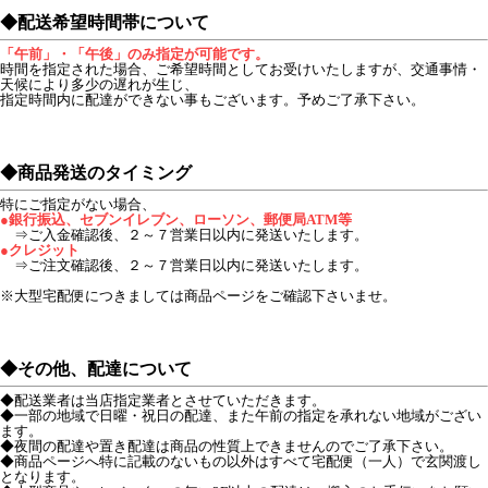
◆配送希望時間帯について
「午前」・「午後」のみ指定が可能です。
時間を指定された場合、ご希望時間としてお受けいたしますが、交通事情・
天候により多少の遅れが生じ、
指定時間内に配達ができない事もございます。予めご了承下さい。
◆商品発送のタイミング
特にご指定がない場合、
●銀行振込、セブンイレブン、ローソン、郵便局ATM等
⇒ご入金確認後、２～７営業日以内に発送いたします。
●クレジット
⇒ご注文確認後、２～７営業日以内に発送いたします。
※大型宅配便につきましては商品ページをご確認下さいませ。
◆その他、配達について
◆配送業者は当店指定業者とさせていただきます。
◆一部の地域で日曜・祝日の配達、また午前の指定を承れない地域がござい
ます。
◆夜間の配達や置き配達は商品の性質上できませんのでご了承下さい。
◆商品ページへ特に記載のないもの以外はすべて宅配便（一人）で玄関渡し
となります。