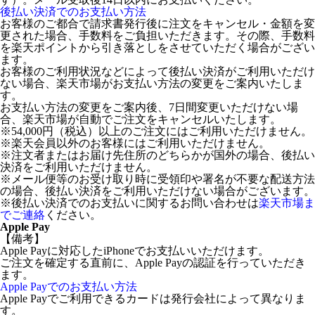
後払い決済でのお支払い方法
お客様のご都合で請求書発行後に注文をキャンセル・金額を変
更された場合、手数料をご負担いただきます。その際、手数料
を楽天ポイントから引き落としをさせていただく場合がござい
ます。
お客様のご利用状況などによって後払い決済がご利用いただけ
ない場合、楽天市場がお支払い方法の変更をご案内いたしま
す。
お支払い方法の変更をご案内後、7日間変更いただけない場
合、楽天市場が自動でご注文をキャンセルいたします。
※54,000円（税込）以上のご注文にはご利用いただけません。
※楽天会員以外のお客様にはご利用いただけません。
※注文者またはお届け先住所のどちらかが国外の場合、後払い
決済をご利用いただけません。
※メール便等のお受け取り時に受領印や署名が不要な配送方法
の場合、後払い決済をご利用いただけない場合がございます。
※後払い決済でのお支払いに関するお問い合わせは
楽天市場ま
でご連絡
ください。
Apple Pay
【備考】
Apple Payに対応したiPhoneでお支払いいただけます。
ご注文を確定する直前に、Apple Payの認証を行っていただき
ます。
Apple Payでのお支払い方法
Apple Payでご利用できるカードは発行会社によって異なりま
す。