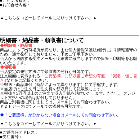
■ご注文者様名：
■お問合せ内容：
―――――――――――――――――――――――――
▲こちらをコピーしてメールに貼りつけて下さい。▲
明細書・納品書・領収書について
◆明細書・納品書
商品によって出荷場所が異なり、また個人情報保護法施行により情報遵守の
ため、通常発行しておりません。予めご了承下さい。
当店から送信する受注メールが明細書に該当しますので保管・印刷等をお願
いいたします。
◆領収書
当店規定の発行方法にて領収書の発行が可能です。
注文画面に表示される
「ご要望欄」に領収書ご希望の有無、「宛名・但し書
き｣
などをご記載ください。
※郵送・商品添付（商品によって異なります）にて手配致します。
※当店ではご注文日ご注文費を領収日にて記載致します。
※税抜き5万円以上のご注文で収入印紙を貼付いたします。ただし、クレジ
ット支払いの場合は貼付しておりません。
商品ご到着後に関しましては、メールにてお問合わせ下さい。
ＰＤＦデータにてメールでの添付も可能です。
◆「ご要望欄」が分からない場合はメールにてお問合わせ下さい。
▼こちらをコピーしてメールに貼りつけて下さい。▼
―――――――――――――――――――――――――
■ご返信時アドレス：
■受注番号：