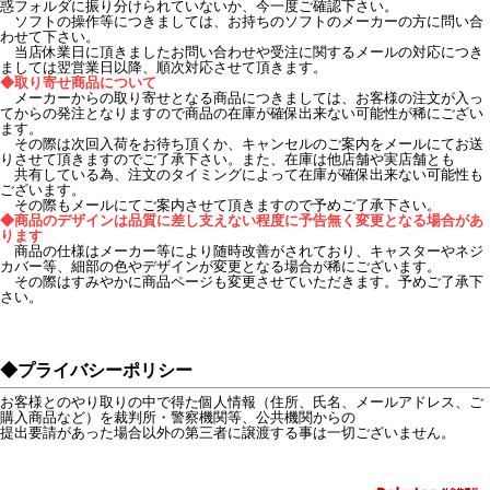
惑フォルダに振り分けられていないか、今一度ご確認下さい。
ソフトの操作等につきましては、お持ちのソフトのメーカーの方に問い合
わせて下さい。
当店休業日に頂きましたお問い合わせや受注に関するメールの対応につき
ましては翌営業日以降、順次対応させて頂きます。
◆取り寄せ商品について
メーカーからの取り寄せとなる商品につきましては、お客様の注文が入っ
てからの発注となりますので商品の在庫が確保出来ない可能性が稀にござい
ます。
その際は次回入荷をお待ち頂くか、キャンセルのご案内をメールにてお送
りさせて頂きますのでご了承下さい。また、在庫は他店舗や実店舗とも
共有している為、注文のタイミングによって在庫が確保出来ない可能性も
ございます。
その際もメールにてご案内させて頂きますので予めご了承下さい。
◆商品のデザインは品質に差し支えない程度に予告無く変更となる場合があ
ります
商品の仕様はメーカー等により随時改善がされており、キャスターやネジ
カバー等、細部の色やデザインが変更となる場合が稀にございます。
その際はすみやかに商品ページも変更させていただきます。予めご了承下
さい。
◆プライバシーポリシー
お客様とのやり取りの中で得た個人情報（住所、氏名、メールアドレス、ご
購入商品など）を裁判所・警察機関等、公共機関からの
提出要請があった場合以外の第三者に譲渡する事は一切ございません。