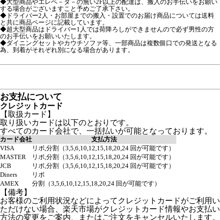
◆大型商品やエレベ－タ－の無い2F以上の配達は、搬入のお手伝いをお願い
する場合がございますこと予めご了承下さい。
◆ドライバー2人・お部屋までの搬入・設置でのお届け商品については送料
と共に商品ページに記載しています。
◆超大型商品はドライバー1人では荷降ろしができませんので必ず男性の方
のお手伝いをお願いいたします。
◆ダイニングセットやカウチソファ等、一部商品は複数個口での発送となる
為、到着がそれぞれ別になる場合があります。
お支払について
クレジットカード
【取扱カード】
取り扱いカードは以下のとおりです。
すべてのカード会社で、一括払いが可能となっております。
カード会社
支払方法
VISA
リボ,分割（3,5,6,10,12,15,18,20,24 回が可能です）
MASTER
リボ,分割（3,5,6,10,12,15,18,20,24 回が可能です）
JCB
リボ,分割（3,5,6,10,12,15,18,20,24 回が可能です）
Diners
リボ
AMEX
分割（3,5,6,10,12,15,18,20,24 回が可能です）
【備考】
お客様のご利用状況などによってクレジットカードがご利用い
ただけない場合、楽天市場がクレジットカード情報やお支払い
方法の変更をご案内、またはご注文をキャンセルいたします。