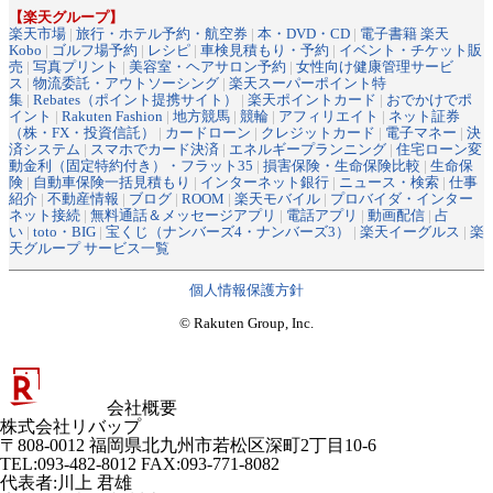
【楽天グループ】
楽天市場
|
旅行・ホテル予約・航空券
|
本・DVD・CD
|
電子書籍 楽天
Kobo
|
ゴルフ場予約
|
レシピ
|
車検見積もり・予約
|
イベント・チケット販
売
|
写真プリント
|
美容室・ヘアサロン予約
|
女性向け健康管理サービ
ス
|
物流委託・アウトソーシング
|
楽天スーパーポイント特
集
|
Rebates（ポイント提携サイト）
|
楽天ポイントカード
|
おでかけでポ
イント
|
Rakuten Fashion
|
地方競馬
|
競輪
|
アフィリエイト
|
ネット証券
（株・FX・投資信託）
|
カードローン
|
クレジットカード
|
電子マネー
|
決
済システム
|
スマホでカード決済
|
エネルギープランニング
|
住宅ローン変
動金利（固定特約付き）・フラット35
|
損害保険・生命保険比較
|
生命保
険
|
自動車保険一括見積もり
|
インターネット銀行
|
ニュース・検索
|
仕事
紹介
|
不動産情報
|
ブログ
|
ROOM
|
楽天モバイル
|
プロバイダ・インター
ネット接続
|
無料通話＆メッセージアプリ
|
電話アプリ
|
動画配信
|
占
い
|
toto・BIG
|
宝くじ（ナンバーズ4・ナンバーズ3）
|
楽天イーグルス
|
楽
天グループ サービス一覧
個人情報保護方針
© Rakuten Group, Inc.
会社概要
株式会社リバップ
〒808-0012 福岡県北九州市若松区深町2丁目10-6
TEL:093-482-8012 FAX:093-771-8082
代表者
:
川上 君雄