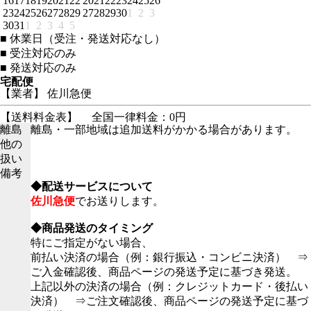
16
17
18
19
20
21
22
20
21
22
23
24
25
26
23
24
25
26
27
28
29
27
28
29
30
1
2
3
30
31
1
2
3
4
5
■
休業日（受注・発送対応なし）
■
受注対応のみ
■
発送対応のみ
宅配便
【業者】 佐川急便
【送料料金表】
全国一律料金：0円
離島
離島・一部地域は追加送料がかかる場合があります。
他の
扱い
備考
◆配送サービスについて
佐川急便
でお送りします。
◆商品発送のタイミング
特にご指定がない場合、
前払い決済の場合（例：銀行振込・コンビニ決済） ⇒
ご入金確認後、商品ページの発送予定に基づき発送。
上記以外の決済の場合（例：クレジットカード・後払い
決済） ⇒ご注文確認後、商品ページの発送予定に基づ