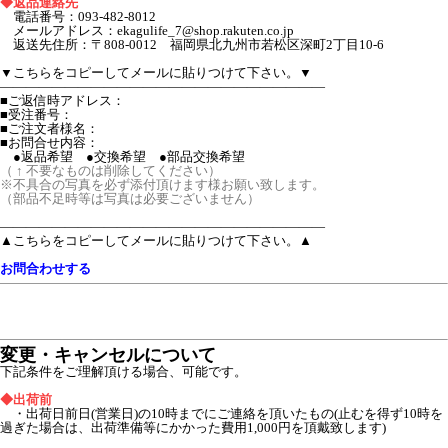
◆返品連絡先
電話番号：093-482-8012
メールアドレス：ekagulife_7@shop.rakuten.co.jp
返送先住所：〒808-0012 福岡県北九州市若松区深町2丁目10-6
▼こちらをコピーしてメールに貼りつけて下さい。▼
―――――――――――――――――――――――――
■ご返信時アドレス：
■受注番号：
■ご注文者様名：
■お問合せ内容：
●返品希望 ●交換希望 ●部品交換希望
（ ↑ 不要なものは削除してください）
※不具合の写真を必ず添付頂けます様お願い致します。
（部品不足時等は写真は必要ございません）
―――――――――――――――――――――――――
▲こちらをコピーしてメールに貼りつけて下さい。▲
お問合わせする
変更・キャンセルについて
下記条件をご理解頂ける場合、可能です。
◆出荷前
・出荷日前日(営業日)の10時までにご連絡を頂いたもの(止むを得ず10時を
過ぎた場合は、出荷準備等にかかった費用1,000円を頂戴致します)