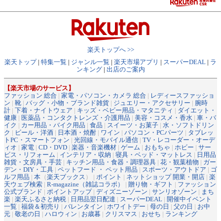
楽天トップへ >>
楽天トップ
|
特集一覧
|
ジャンル一覧
|
楽天市場アプリ
|
スーパーDEAL
|
ラ
ンキング
|
出店のご案内
【楽天市場のサービス】
ファッション 総合
|
家電・パソコン・カメラ 総合
|
レディースファッショ
ン
|
靴
|
バッグ・小物・ブランド雑貨
|
ジュエリー・アクセサリー
|
腕時
計
|
下着・ナイトウェア
|
キッズ・ベビー用品・マタニティ
|
ダイエット・
健康
|
医薬品・コンタクトレンズ・介護用品
|
美容・コスメ・香水
|
車・バ
イク
|
カー用品・バイク用品
|
食品
|
スイーツ・お菓子
|
水・ソフトドリン
ク
|
ビール・洋酒
|
日本酒・焼酎
|
ワイン
|
パソコン・PCパーツ
|
タブレッ
トPC・スマートフォン
|
光回線・モバイル通信
|
TV・レコーダー・オーデ
ィオ
|
家電
|
CD・DVD
|
楽器・音楽機材
|
ゲーム
|
おもちゃ
|
ホビー
|
サー
ビス・リフォーム
|
インテリア・収納
|
寝具・ベッド・マットレス
|
日用品
雑貨・文房具・手芸
|
キッチン用品・食器・調理器具
|
花・観葉植物
|
ガー
デン・DIY・工具
|
ペットフード ・ ペット用品
|
スポーツ・アウトドア
|
ゴ
ルフ用品
|
本
（
楽天ブックス
） |
ポイント
|
ネットショップ 開業・開店
|
楽
天ウェブ検索
|
R-magazine（雑誌コラボ）
|
贈り物・ギフト
|
ファッション
公式ブランド
|
ポイントアップ
|
ディズニーゾーン
|
サンリオゾーン
|
まち
楽
|
楽天ふるさと納税
|
日用品翌日配達
|
スーパーDEAL
|
開催中イベント
一覧
|
福袋＆初売り
|
バレンタイン
|
ホワイトデー
|
母の日
|
父の日
|
お中
元
|
敬老の日
|
ハロウィン
|
お歳暮
|
クリスマス
|
おせち
|
ランキング