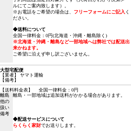
ルにてご案内致します）。
※お電話をご希望の場合は、
フリーフォームにご記入
く
ださい。
◆送料について
全国一律料金：0円(北海道・沖縄・離島除く)
※北海道・沖縄・離島など一部地域へは弊社では配送出
来かねます。
ご希望に沿えず申し訳ございません。
大型宅配便
【業者】 ヤマト運輸
【備考】
【送料料金表】
全国一律料金：0円
離島
離島・一部地域は追加送料がかかる場合があります。
他の
扱い
備考
◆配送サービスについて
らくらく家財
でお送りします。