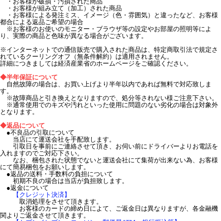
・お客様が破損・汚損された商品
・お客様が組み立て（加工）された商品
・お客様による発注ミス、イメージ（色・雰囲気）と違ったなど、お客様
都合による返品ご希望の場合
※お客様のお使いのモニター・ブラウザ等の設定やお部屋の照明等によ
り、実際の商品と色味が異なる場合がございます。
※インターネットでの通信販売で購入された商品は、特定商取引法で規定さ
れているクーリングオフ（無条件解約）は適用されません。
詳細につきましては経済産業省のホームページをご確認ください。
◆半年保証について
自然故障の場合は、お買い上げより半年以内であれば無料で対応致しま
す。
※故障商品と引き換えとなりますので、処分等されない様ご注意下さい。
※通常使用でのキズや汚れといった使用に問題のない劣化の場合は対象外
となります。
◆返品について
●不良品の引取について
当店にて運送会社を手配致します。
引取日を事前にご連絡させて頂き、お伺い前にドライバーよりお電話を
入れますのでご対応下さい。
なお、梱包された状態でないと運送会社にて集荷が出来ない為、お客様
にて簡易梱包をお願いします。
●返品の送料・手数料の負担について
初期不良の場合は当店が負担致します。
●返金について
【クレジット決済】
取消処理をさせて頂きます。
お客様のカードの締め日によて、ご返金日は異なりますが、各金融機
関よりご返金させて頂きます。