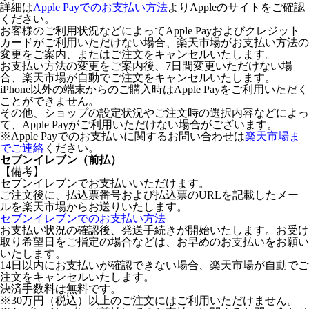
詳細は
Apple Payでのお支払い方法
よりAppleのサイトをご確認
ください。
お客様のご利用状況などによってApple Payおよびクレジット
カードがご利用いただけない場合、楽天市場がお支払い方法の
変更をご案内、またはご注文をキャンセルいたします。
お支払い方法の変更をご案内後、7日間変更いただけない場
合、楽天市場が自動でご注文をキャンセルいたします。
iPhone以外の端末からのご購入時はApple Payをご利用いただく
ことができません。
その他、ショップの設定状況やご注文時の選択内容などによっ
て、Apple Payがご利用いただけない場合がございます。
※Apple Payでのお支払いに関するお問い合わせは
楽天市場ま
でご連絡
ください。
セブンイレブン（前払）
【備考】
セブンイレブンでお支払いいただけます。
ご注文後に、払込票番号および払込票のURLを記載したメー
ルを楽天市場からお送りいたします。
セブンイレブンでのお支払い方法
お支払い状況の確認後、発送手続きが開始いたします。お受け
取り希望日をご指定の場合などは、お早めのお支払いをお願い
いたします。
14日以内にお支払いが確認できない場合、楽天市場が自動でご
注文をキャンセルいたします。
決済手数料は無料です。
※30万円（税込）以上のご注文にはご利用いただけません。