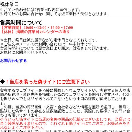
祝
休業日
※お問い合わせには2営業日以内に返信します。
※時間外のお問い合わせに関しては翌営業日の受付となります。
営業時間について
【営業時間】 10:00～13:00・14:00～17:00
【休日】 掲載の営業日カレンダーの通り
※土日、祭日は誠に勝手ながら定休日となっております。
※ご注文やメールでのお問い合わせは、年中無休です。
営業時間外については翌営業日より順次、対応させて頂きます。
お気軽にお問合わせ下さい。
お問合わせする
◆
！当店を装った偽サイトにご注意下さい
実在するウェブサイトを巧妙に模倣したウェブサイトや、実在する個人や店
舗の所在地・連絡先等を掲載した偽のウェブサイトを開設し注文させ、代金
を振り込んでも商品が送られてこないという手口の詐欺が多発しておりま
す。
この度、当店の商品画像・文言・会社名などの情報を無断で盗用し、当店に
酷似した偽サイトの存在を複数確認致しました。実際にお客様よりお問い合
わせも頂いております。
そういった偽サイトに当店の名称や商品の記載がございましても、当店とは
全く関係がありませんので、くれぐれも偽サイトにてご注文、お振込みをさ
れないようご注意下さい。
お客様におかれましては、当店を装った偽サイトでのお買い物には十分ご注