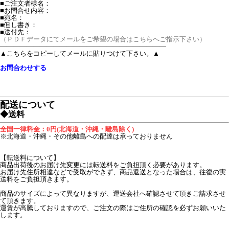
■ご注文者様名：
■お問合せ内容：
■宛名：
■但し書き：
■送付先：
（ＰＤＦデータにてメールをご希望の場合はこちらへご指示下さい）
―――――――――――――――――――――――――
▲こちらをコピーしてメールに貼りつけて下さい。▲
お問合わせする
配送について
◆送料
全国一律料金：0円(北海道・沖縄・離島除く)
※北海道・沖縄・その他離島への配達は承っておりません
【転送料について】
商品出荷後のお届け先変更には転送料をご負担頂く必要があります。
お届け先住所相違などで受取ができず、商品返送となった場合は、往復の実
送料をご負担頂きます。
商品のサイズによって異なりますが、運送会社へ確認させて頂きご請求させ
て頂きます。
運賃が高騰しておりますので、ご注文の際はご住所の確認を必ずお願いいた
します。