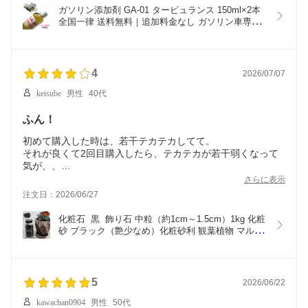
ガソリン添加剤 GA-01 タービュランス 150ml×2本 
全国一律 送料無料｜追加料金なし ガソリン車専用 
燃費向上・エンジン洗浄 国産車・外車OK
4
2026/07/07
keisube
男性
40代
ふん！
初めて購入した時は、若干テカテカしてて。
それが良くて2回目購入したら、テカテカが若干弱くなって
気が、、
あのテカテカが良くて購入したのに、、
さらに表示
3回目購入してどっちが強めになってるか楽しみです。
注文日：2026/06/27
化粧石  黒  飾り石 中粒（約1cm～1.5cm）1kg 化粧
砂 ブラック（艶少なめ）化粧砂利 観葉植物 マルチ
ング ストーン アッシュグレイ ミカ 多肉植物 アガ
ベ サボテン ビザールプランツ 塊根植物（コーデッ
クス）植木鉢 ポット おしゃれ ガーデニング
5
2026/06/22
kawachan0904
男性
50代