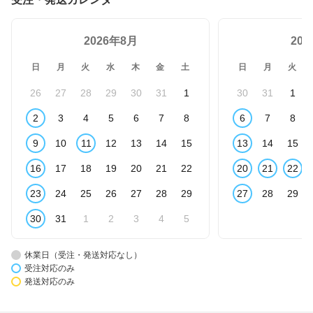
2026年8月
20
日
月
火
水
木
金
土
日
月
火
26
27
28
29
30
31
1
30
31
1
2
3
4
5
6
7
8
6
7
8
9
10
11
12
13
14
15
13
14
15
16
17
18
19
20
21
22
20
21
22
23
24
25
26
27
28
29
27
28
29
30
31
1
2
3
4
5
休業日（受注・発送対応なし）
受注対応のみ
発送対応のみ