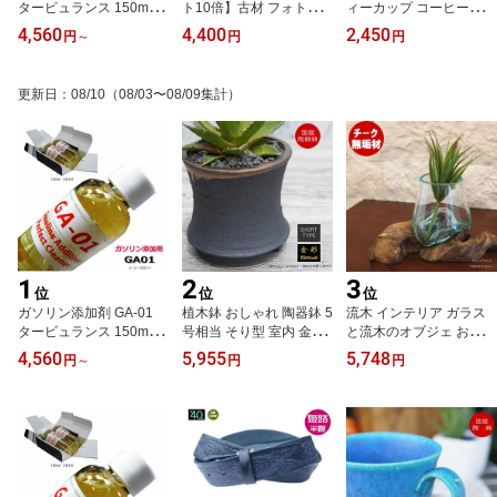
タービュランス 150ml×2
ト10倍】古材 フォトフ
ィーカップ コーヒーカッ
本 全国一律 送料無料｜
レーム A4 木製 写真立て
プ ターコイズブルー 濃
4,560
4,400
2,450
円
～
円
円
追加料金なし ガソリン車
おしゃれ ナチュラル 木
淡あり ターコイズ 信楽
専用 燃費向上・エンジン
枠 アンティーク 額縁 ウ
焼（しがらきやき） 青
洗浄 国産車・外車OK
ッドフレーム 壁掛けOK
ブルー 陶器 焼物 丸十製
更新日
：
08/10
（08/03〜08/09集計）
天然木 チーク材 （ピク
陶 日本製 キッチン 小物
チャーフレーム POP カ
食器 古民家カフェ 茶器
フェ パブ 看板）
1
2
3
位
位
位
ガソリン添加剤 GA-01
植木鉢 おしゃれ 陶器鉢 5
流木 インテリア ガラス
タービュランス 150ml×2
号相当 そり型 室内 金彩
と流木のオブジェ おしゃ
本 全国一律 送料無料｜
高足フチなし 底穴あり
れ ガラスポット 木製土
4,560
5,955
5,748
円
～
円
円
追加料金なし ガソリン車
ブラック /ゴールド かみ
台 観葉植物プランター
専用 燃費向上・エンジン
山陶器 信楽焼 プランタ
フラワーアレンジメント
洗浄 国産車・外車OK
ー 園芸鉢 アガベ サボテ
資材 花材 無垢材
ン 多肉植物 塊根植物 コ
ーデックス