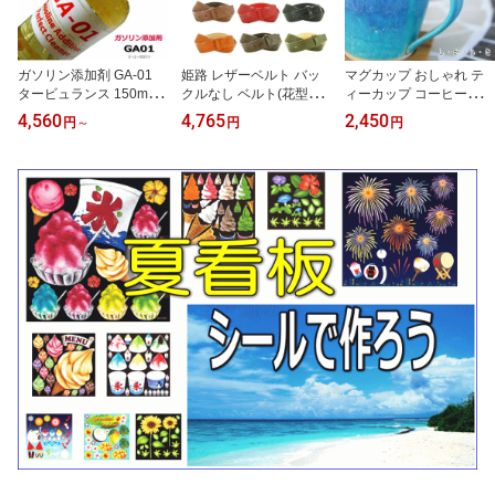
ガソリン添加剤 GA-01
姫路 レザーベルト バッ
マグカップ おしゃれ テ
タービュランス 150ml×2
クルなし ベルト(花型7
ィーカップ コーヒーカッ
本 全国一律 送料無料｜
色) メンズ 本革 40mm 幅
プ ターコイズブルー 濃
4,560
4,765
2,450
円
～
円
円
追加料金なし ガソリン車
レザーベルト 日本製 一
淡あり ターコイズ 信楽
専用 燃費向上・エンジン
枚革 バックル無し 牛革
焼（しがらきやき） 青
洗浄 国産車・外車OK
バックル交換可能（バッ
ブルー 陶器 焼物 丸十製
クルは別売り）
陶 日本製 キッチン 小物
食器 古民家カフェ 茶器