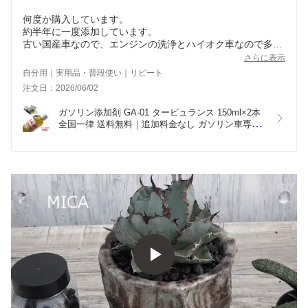
何度か購入しています。
約半年に一度添加しています。
古い国産車なので、エンジンの洗浄とハイオク車なので多少
燃費向上かな？
さらに表示
ハイオク車に燃費向上を求めるべきではないですが、エンジ
自分用｜実用品・普段使い｜リピート
ン洗浄で長く乗り続けたいからです。
注文日：2026/06/02
ガソリン添加剤 GA-01 タービュランス 150ml×2本 
全国一律 送料無料｜追加料金なし ガソリン車専用 
燃費向上・エンジン洗浄 国産車・外車OK