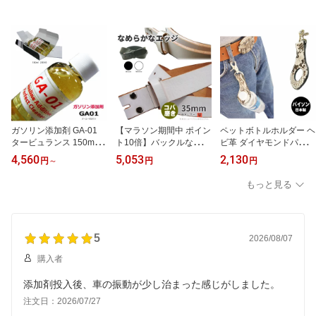
ガソリン添加剤 GA-01
【マラソン期間中 ポイン
ペットボトルホルダー ヘ
タービュランス 150ml×2
ト10倍】バックルなし
ビ革 ダイヤモンドパイソ
本 全国一律 送料無料｜
ベルト メンズ 本革 35m
ン レザー本革 蛇革 （天
4,560
5,053
2,130
円
～
円
円
追加料金なし ガソリン車
m 日本製 栃木レザー 帯
然皮革 パイソン柄 男性
専用 燃費向上・エンジン
のみ カット調整可 プレ
用 男前 雑貨 ）
もっと見る
洗浄 国産車・外車OK
ミアム（コバ磨き)仕様 2
色展開（ブラック・ホワ
イト） レザーベルト バ
ックル交換可
5
2026/08/07
購入者
添加剤投入後、車の振動が少し治まった感じがしました。
注文日：2026/07/27